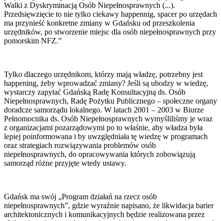
Walki z Dyskryminacją Osób Niepełnosprawnych (...).
Przedsięwzięcie to nie tylko ciekawy happennig, spacer po urzędach
ma przynieść konkretne zmiany w Gdańsku od przeszkolenia
urzędników, po stworzenie miejsc dla osób niepełnosprawnych przy
pomorskim NFZ.”
Tylko dlaczego urzędnikom, którzy mają władzę, potrzebny jest
happening, żeby wprowadzać zmiany? Jeśli są ubodzy w wiedzę,
wystarczy zapytać Gdańską Radę Konsultacyjną ds. Osób
Niepełnosprawnych, Radę Pożytku Publicznego – społeczne organy
doradcze samorządu lokalnego. W latach 2001 – 2003 w Biurze
Pełnomocnika ds. Osób Niepełnosprawnych wymyśliliśmy je wraz
z organizacjami pozarządowymi po to właśnie, aby władza była
lepiej poinformowana i by uwzględniała tę wiedzę w programach
oraz strategiach rozwiązywania problemów osób
niepełnosprawnych, do opracowywania których zobowiązują
samorząd różne przyjęte wtedy ustawy.
Gdańsk ma swój „Program działań na rzecz osób
niepełnosprawnych”, gdzie wyraźnie napisano, że likwidacja barier
architektonicznych i komunikacyjnych będzie realizowana przez