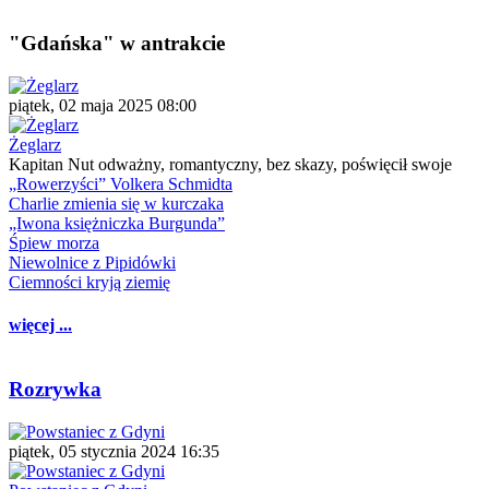
"Gdańska" w antrakcie
piątek, 02 maja 2025 08:00
Żeglarz
Kapitan Nut odważny, romantyczny, bez skazy, poświęcił swoje
„Rowerzyści” Volkera Schmidta
Charlie zmienia się w kurczaka
„Iwona księżniczka Burgunda”
Śpiew morza
Niewolnice z Pipidówki
Ciemności kryją ziemię
więcej ...
Rozrywka
piątek, 05 stycznia 2024 16:35