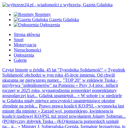
Reprinty
Gazeta Gdańska
Ogłoszenia
Strona główna
Sport
Motoryzacja
Nieruchomości
Ogłoszenia
Galerie
Czytaj historię u źródła. 45 lat "Tygodnika Solidarność"
»
Tygodnik
Solidarność obchodzi w tym roku 45-lecie istnienia. Od chwili
ukazania się pierwszego numer...
"TOP 20" w enklawie Tuska -
przybywa "półmilionerów" na Pomorzu
»
Przy 3,4 proc. inflacji
rocznej w 2025 roku, wynagrodzenia pomorskiej nomenklatury
gospodarczej kszt...
Gdańsk upamiętnił...
»
W sobotę i w niedzielę
w Gdańsku miały miejsce uroczystości upamiętniające okrutne
zbrodnie na polsk...
Prawo prawa koalicji KO/PSL - wyprawka last
minute dla minister
»
Zarząd woj. pomorskiego, kwintesencja
koalicji rządowej KO/PSL tuż przed powołaniem Jolanty Sobieran...
(PO)lityczny dobytek Tuska - (KO)lonizacja pomorskich szpitali
na... g...
»
Minister J. Sobierańska-Grenda, formalnie bezpartyjna, to