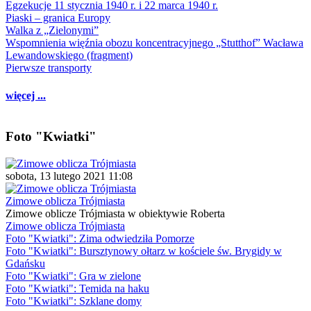
Egzekucje 11 stycznia 1940 r. i 22 marca 1940 r.
Piaski – granica Europy
Walka z „Zielonymi”
Wspomnienia więźnia obozu koncentracyjnego „Stutthof” Wacława
Lewandowskiego (fragment)
Pierwsze transporty
więcej ...
Foto "Kwiatki"
sobota, 13 lutego 2021 11:08
Zimowe oblicza Trójmiasta
Zimowe oblicze Trójmiasta w obiektywie Roberta
Zimowe oblicza Trójmiasta
Foto "Kwiatki": Zima odwiedziła Pomorze
Foto "Kwiatki": Bursztynowy ołtarz w kościele św. Brygidy w
Gdańsku
Foto "Kwiatki": Gra w zielone
Foto "Kwiatki": Temida na haku
Foto "Kwiatki": Szklane domy