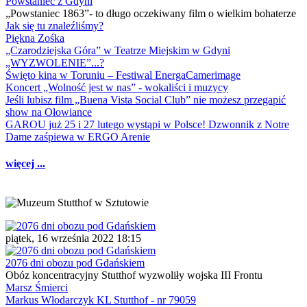
Powstaniec z Gdyni
„Powstaniec 1863”- to długo oczekiwany film o wielkim bohaterze
Jak się tu znaleźliśmy?
Piękna Zośka
„Czarodziejska Góra” w Teatrze Miejskim w Gdyni
„WYZWOLENIE”...?
Święto kina w Toruniu – Festiwal EnergaCamerimage
Koncert „Wolność jest w nas” - wokaliści i muzycy
Jeśli lubisz film „Buena Vista Social Club” nie możesz przegapić
show na Ołowiance
GAROU już 25 i 27 lutego wystąpi w Polsce! Dzwonnik z Notre
Dame zaśpiewa w ERGO Arenie
więcej ...
piątek, 16 września 2022 18:15
2076 dni obozu pod Gdańskiem
Obóz koncentracyjny Stutthof wyzwoliły wojska III Frontu
Marsz Śmierci
Markus Włodarczyk KL Stutthof - nr 79059