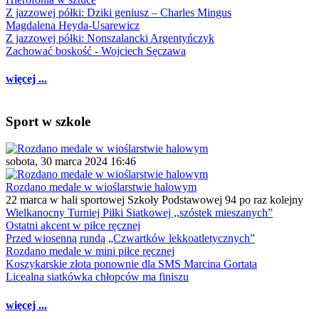
Z jazzowej półki: Dziki geniusz – Charles Mingus
Magdalena Heyda-Usarewicz
Z jazzowej półki: Nonszalancki Argentyńczyk
Zachować boskość - Wojciech Sęczawa
więcej ...
Sport w szkole
sobota, 30 marca 2024 16:46
Rozdano medale w wioślarstwie halowym
22 marca w hali sportowej Szkoły Podstawowej 94 po raz kolejny
Wielkanocny Turniej Piłki Siatkowej ,,szóstek mieszanych”
Ostatni akcent w piłce ręcznej
Przed wiosenną rundą „Czwartków lekkoatletycznych”
Rozdano medale w mini piłce ręcznej
Koszykarskie złota ponownie dla SMS Marcina Gortata
Licealna siatkówka chłopców ma finiszu
więcej ...