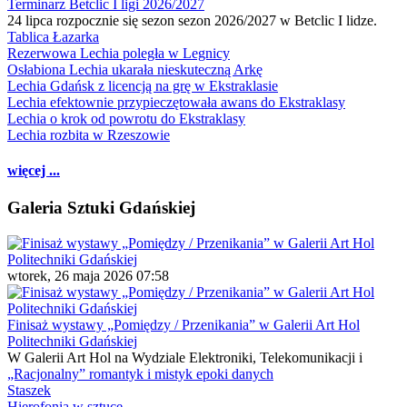
Terminarz Betclic I ligi 2026/2027
24 lipca rozpocznie się sezon sezon 2026/2027 w Betclic I lidze.
Tablica Łazarka
Rezerwowa Lechia poległa w Legnicy
Osłabiona Lechia ukarała nieskuteczną Arkę
Lechia Gdańsk z licencją na grę w Ekstraklasie
Lechia efektownie przypieczętowała awans do Ekstraklasy
Lechia o krok od powrotu do Ekstraklasy
Lechia rozbita w Rzeszowie
więcej ...
Galeria Sztuki Gdańskiej
wtorek, 26 maja 2026 07:58
Finisaż wystawy „Pomiędzy / Przenikania” w Galerii Art Hol
Politechniki Gdańskiej
W Galerii Art Hol na Wydziale Elektroniki, Telekomunikacji i
„Racjonalny” romantyk i mistyk epoki danych
Staszek
Hierofonia w sztuce