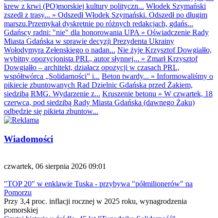
krew z krwi (PO)morskiej kultury polityczn...
Włodek Szymański
zszedł z trasy...
»
Odszedł Włodek Szymański. Odszedł po długim
marszu.Przemykał dyskretnie po różnych redakcjach, gdańs...
Gdańscy radni: "nie" dla honorowania UPA
»
Oświadczenie Rady
Miasta Gdańska w sprawie decyzji Prezydenta Ukrainy
Wołodymyra Zełenskiego o nadan...
Nie żyje Krzysztof Dowgiałło,
wybitny opozycjonista PRL, autor słynnej...
»
Zmarł Krzysztof
Dowgiałło – architekt, działacz opozycji w czasach PRL,
współtwórca „Solidarności” i...
Beton twardy...
»
Informowaliśmy o
pikiecie zbuntowanych Rad Dzielnic Gdańska przed Żakiem,
siedzibą RMG. Wydarzenie z...
Kruszenie betonu
»
W czwartek, 18
czerwca, pod siedzibą Rady Miasta Gdańska (dawnego Żaku)
odbędzie się pikieta zbuntow...
Wiadomości
czwartek, 06 sierpnia 2026 09:01
"TOP 20" w enklawie Tuska - przybywa "półmilionerów" na
Pomorzu
Przy 3,4 proc. inflacji rocznej w 2025 roku, wynagrodzenia
pomorskiej