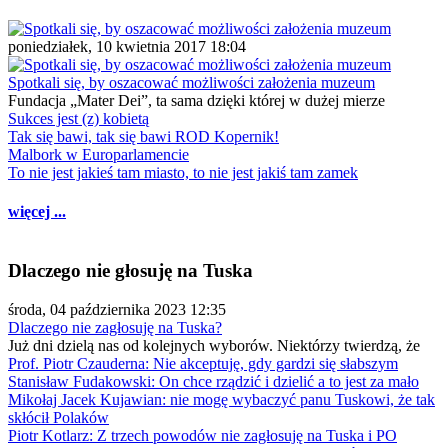
poniedziałek, 10 kwietnia 2017 18:04
Spotkali się, by oszacować możliwości założenia muzeum
Fundacja „Mater Dei”, ta sama dzięki której w dużej mierze
Sukces jest (z) kobietą
Tak się bawi, tak się bawi ROD Kopernik!
Malbork w Europarlamencie
To nie jest jakieś tam miasto, to nie jest jakiś tam zamek
więcej ...
Dlaczego nie głosuję na Tuska
środa, 04 października 2023 12:35
Dlaczego nie zagłosuję na Tuska?
Już dni dzielą nas od kolejnych wyborów. Niektórzy twierdzą, że
Prof. Piotr Czauderna: Nie akceptuję, gdy gardzi się słabszym
Stanisław Fudakowski: On chce rządzić i dzielić a to jest za mało
Mikołaj Jacek Kujawian: nie mogę wybaczyć panu Tuskowi, że tak
skłócił Polaków
Piotr Kotlarz: Z trzech powodów nie zagłosuję na Tuska i PO