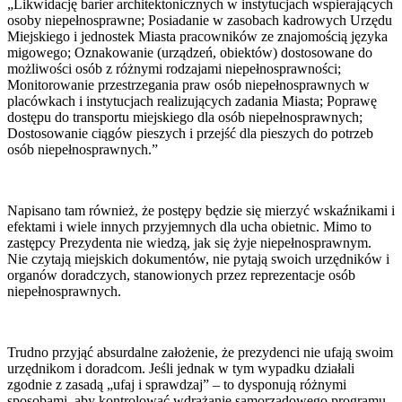
„Likwidację barier architektonicznych w instytucjach wspierających
osoby niepełnosprawne; Posiadanie w zasobach kadrowych Urzędu
Miejskiego i jednostek Miasta pracowników ze znajomością języka
migowego; Oznakowanie (urządzeń, obiektów) dostosowane do
możliwości osób z różnymi rodzajami niepełnosprawności;
Monitorowanie przestrzegania praw osób niepełnosprawnych w
placówkach i instytucjach realizujących zadania Miasta; Poprawę
dostępu do transportu miejskiego dla osób niepełnosprawnych;
Dostosowanie ciągów pieszych i przejść dla pieszych do potrzeb
osób niepełnosprawnych.”
Napisano tam również, że postępy będzie się mierzyć wskaźnikami i
efektami i wiele innych przyjemnych dla ucha obietnic. Mimo to
zastępcy Prezydenta nie wiedzą, jak się żyje niepełnosprawnym.
Nie czytają miejskich dokumentów, nie pytają swoich urzędników i
organów doradczych, stanowionych przez reprezentacje osób
niepełnosprawnych.
Trudno przyjąć absurdalne założenie, że prezydenci nie ufają swoim
urzędnikom i doradcom. Jeśli jednak w tym wypadku działali
zgodnie z zasadą „ufaj i sprawdzaj” – to dysponują różnymi
sposobami, aby kontrolować wdrażanie samorządowego programu