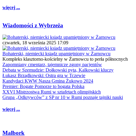
więcej ...
Wiadomości z Wybrzeża
czwartek, 18 września 2025 17:09
Bohaterski, niemiecki ksiądz upamiętniony w Żarnowcu
Kompleks klasztorno-kościelny w Żarnowcu to perła północnych
Zapomniany cmentarz, tajemnicze zgony pacjentów
Debata w Szemudzie: Dołkowski pyta, Kalkowski kluczy
Łukasz Brządkowski: Ostra gra w Tczewie
Kandydaci KWW Nasza Gmina Żukowo 2024
Premier: Bogate Pomorze to bogata Polska
XXVI Mistrzostwa Rumi w sztafetach olimpijskich
Grupa „Odkrywców” z SP nr 10 w Rumi poznaje tajniki nauki
więcej ...
Malbork