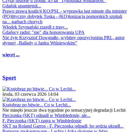
Czytaj historię u źródła. 45 lat "Tygodnika Solidarność"
Gdańsk upamiętnił...
Prawo prawa koalicji KO/PSL - wyprawka last minute dla minister
(PO)lityczny dobytek Tuska - (KO)lonizacja pomorskich szpitali
na... garbach chorych
Włodek Szymański zszedł z trasy...
Gdańscy radni: "nie" dla honorowania UPA
Nie żyje Krzysztof Dowgiałło, wybitny opozycjonista PRL, autor
słynnej „Ballady o Janku Wiśniewskim”
więcej ...
Sport
środa, 03 czerwca 2026 14:04
Krajobraz po bitwie... Co w Lechii...
Nie minęło jeszcze dwa tygodnie po sensacyjnej degradacji Lechii
Pieczonka (SKT) odpadł w Wimbledonie, ale...
F. Pieczonka (SKT) zagra w Wimbledonie
SKT na Roland Garros - F. Pieczonka odpadł, bo sędzia ukradł...
Pomorze znokautowane - Lechia i Arka skopane w lidze