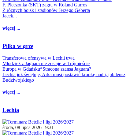
F. Pieczonka (SKT) zagra w Roland Garros
Z różnych boisk i stadionów Jerzego Geberta
Jacek...
więcej ...
Piłka w grze
Transferowa ofensywa w Lechii trwa
Młodzież z Jaguara nie zostaje w Trójmieście
Europa w Gdańsku*Stracona szansa Jaguara?
Lechia już świętuje, Arka musi postawić kropkę nad i, jubileusz
Budziwojskiego
więcej ...
Lechia
środa, 08 lipca 2026 19:31