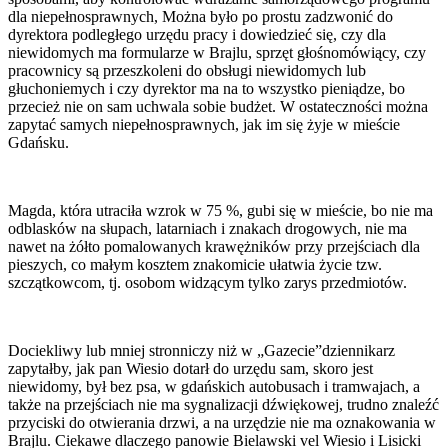
dla niepełnosprawnych, Można było po prostu zadzwonić do
dyrektora podległego urzędu pracy i dowiedzieć się, czy dla
niewidomych ma formularze w Brajlu, sprzęt głośnomówiący, czy
pracownicy są przeszkoleni do obsługi niewidomych lub
głuchoniemych i czy dyrektor ma na to wszystko pieniądze, bo
przecież nie on sam uchwala sobie budżet. W ostateczności można
zapytać samych niepełnosprawnych, jak im się żyje w mieście
Gdańsku.
Magda, która utraciła wzrok w 75 %, gubi się w mieście, bo nie ma
odblasków na słupach, latarniach i znakach drogowych, nie ma
nawet na żółto pomalowanych krawężników przy przejściach dla
pieszych, co małym kosztem znakomicie ułatwia życie tzw.
szczątkowcom, tj. osobom widzącym tylko zarys przedmiotów.
Dociekliwy lub mniej stronniczy niż w „Gazecie”dziennikarz
zapytałby, jak pan Wiesio dotarł do urzędu sam, skoro jest
niewidomy, był bez psa, w gdańskich autobusach i tramwajach, a
także na przejściach nie ma sygnalizacji dźwiękowej, trudno znaleźć
przyciski do otwierania drzwi, a na urzędzie nie ma oznakowania w
Brajlu. Ciekawe dlaczego panowie Bielawski vel Wiesio i Lisicki