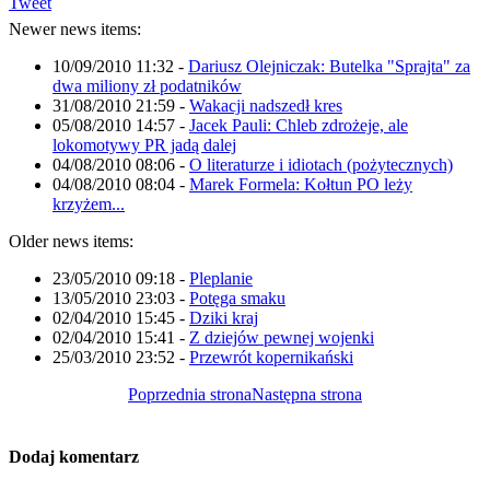
Tweet
Newer news items:
10/09/2010 11:32
-
Dariusz Olejniczak: Butelka "Sprajta" za
dwa miliony zł podatników
31/08/2010 21:59
-
Wakacji nadszedł kres
05/08/2010 14:57
-
Jacek Pauli: Chleb zdrożeje, ale
lokomotywy PR jadą dalej
04/08/2010 08:06
-
O literaturze i idiotach (pożytecznych)
04/08/2010 08:04
-
Marek Formela: Kołtun PO leży
krzyżem...
Older news items:
23/05/2010 09:18
-
Pleplanie
13/05/2010 23:03
-
Potęga smaku
02/04/2010 15:45
-
Dziki kraj
02/04/2010 15:41
-
Z dziejów pewnej wojenki
25/03/2010 23:52
-
Przewrót kopernikański
Poprzednia strona
Następna strona
Dodaj komentarz