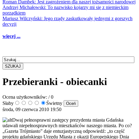
Roman Dambek: Jest zagrożeniem dla naszej tożsamości narodowej
Andrzej Michałowski: To nazwisko kojarzy mi się z niemieckim
porządkiem
Mariusz Wilczyński: Jego rządy zaskutkowały jednymi z gorszych
decyzji
więcej ...
SZUKAJ
Przebieranki - obiecanki
Ocena użytkowników:
/ 0
Słaby
Świetny
środa, 09 czerwca 2010 19:50
Dwaj pełnosprawni zastępcy prezydenta miasta Gdańska
udawali niepełnosprawnych mieszkańców naszego miasta. Po co?
„Gazeta Trójmiasto” daje entuzjastyczną odpowiedź: „to część
projektu gdańskiego Urzędu Miasta z okazji Europejskiego Dnia