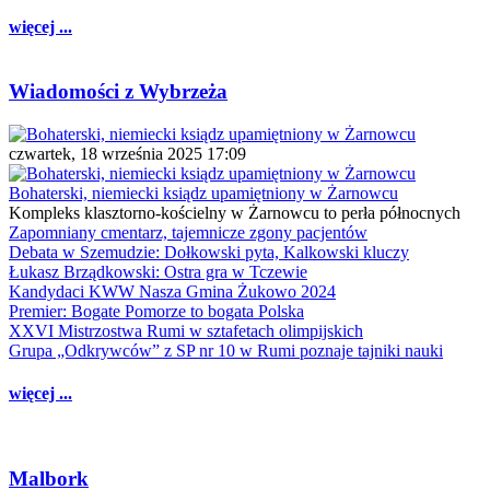
więcej ...
Wiadomości z Wybrzeża
czwartek, 18 września 2025 17:09
Bohaterski, niemiecki ksiądz upamiętniony w Żarnowcu
Kompleks klasztorno-kościelny w Żarnowcu to perła północnych
Zapomniany cmentarz, tajemnicze zgony pacjentów
Debata w Szemudzie: Dołkowski pyta, Kalkowski kluczy
Łukasz Brządkowski: Ostra gra w Tczewie
Kandydaci KWW Nasza Gmina Żukowo 2024
Premier: Bogate Pomorze to bogata Polska
XXVI Mistrzostwa Rumi w sztafetach olimpijskich
Grupa „Odkrywców” z SP nr 10 w Rumi poznaje tajniki nauki
więcej ...
Malbork