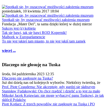
poniedziałek, 10 kwietnia 2017 18:04
Spotkali się, by oszacować możliwości założenia muzeum
Fundacja „Mater Dei”, ta sama dzięki której w dużej mierze
Sukces jest (z) kobietą
Tak się bawi, tak się bawi ROD Kopernik!
Malbork w Europarlamencie
To nie jest jakieś tam miasto, to nie jest jakiś tam zamek
więcej ...
Dlaczego nie głosuję na Tuska
środa, 04 października 2023 12:35
Dlaczego nie zagłosuję na Tuska?
Już dni dzielą nas od kolejnych wyborów. Niektórzy twierdzą, że
Prof. Piotr Czauderna: Nie akceptuję, gdy gardzi się słabszym
Stanisław Fudakowski: On chce rządzić i dzielić a to jest za mało
Mikołaj Jacek Kujawian: nie mogę wybaczyć panu Tuskowi, że tak
skłócił Polaków
Piotr Kotlarz: Z trzech powodów nie zagłosuję na Tuska i PO