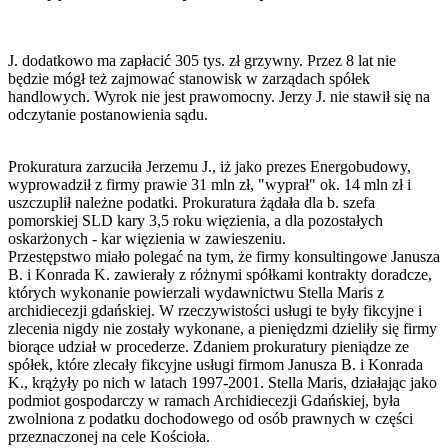
J. dodatkowo ma zapłacić 305 tys. zł grzywny. Przez 8 lat nie
będzie mógł też zajmować stanowisk w zarządach spółek
handlowych. Wyrok nie jest prawomocny. Jerzy J. nie stawił się na
odczytanie postanowienia sądu.
Prokuratura zarzuciła Jerzemu J., iż jako prezes Energobudowy,
wyprowadził z firmy prawie 31 mln zł, "wyprał" ok. 14 mln zł i
uszczuplił należne podatki. Prokuratura żądała dla b. szefa
pomorskiej SLD kary 3,5 roku więzienia, a dla pozostałych
oskarżonych - kar więzienia w zawieszeniu.
Przestępstwo miało polegać na tym, że firmy konsultingowe Janusza
B. i Konrada K. zawierały z różnymi spółkami kontrakty doradcze,
których wykonanie powierzali wydawnictwu Stella Maris z
archidiecezji gdańskiej. W rzeczywistości usługi te były fikcyjne i
zlecenia nigdy nie zostały wykonane, a pieniędzmi dzieliły się firmy
biorące udział w procederze. Zdaniem prokuratury pieniądze ze
spółek, które zlecały fikcyjne usługi firmom Janusza B. i Konrada
K., krążyły po nich w latach 1997-2001. Stella Maris, działając jako
podmiot gospodarczy w ramach Archidiecezji Gdańskiej, była
zwolniona z podatku dochodowego od osób prawnych w części
przeznaczonej na cele Kościoła.