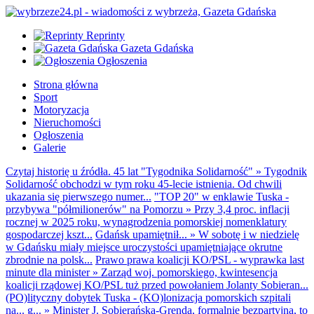
Reprinty
Gazeta Gdańska
Ogłoszenia
Strona główna
Sport
Motoryzacja
Nieruchomości
Ogłoszenia
Galerie
Czytaj historię u źródła. 45 lat "Tygodnika Solidarność"
»
Tygodnik
Solidarność obchodzi w tym roku 45-lecie istnienia. Od chwili
ukazania się pierwszego numer...
"TOP 20" w enklawie Tuska -
przybywa "półmilionerów" na Pomorzu
»
Przy 3,4 proc. inflacji
rocznej w 2025 roku, wynagrodzenia pomorskiej nomenklatury
gospodarczej kszt...
Gdańsk upamiętnił...
»
W sobotę i w niedzielę
w Gdańsku miały miejsce uroczystości upamiętniające okrutne
zbrodnie na polsk...
Prawo prawa koalicji KO/PSL - wyprawka last
minute dla minister
»
Zarząd woj. pomorskiego, kwintesencja
koalicji rządowej KO/PSL tuż przed powołaniem Jolanty Sobieran...
(PO)lityczny dobytek Tuska - (KO)lonizacja pomorskich szpitali
na... g...
»
Minister J. Sobierańska-Grenda, formalnie bezpartyjna, to