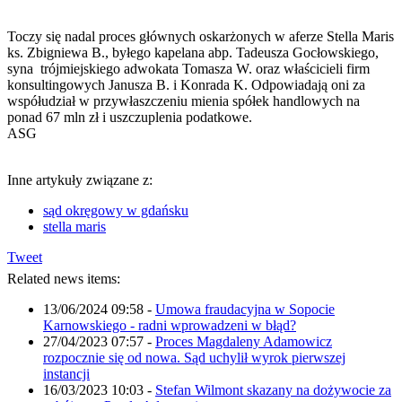
Toczy się nadal proces głównych oskarżonych w aferze Stella Maris
ks. Zbigniewa B., byłego kapelana abp. Tadeusza Gocłowskiego,
syna trójmiejskiego adwokata Tomasza W. oraz właścicieli firm
konsultingowych Janusza B. i Konrada K. Odpowiadają oni za
współudział w przywłaszczeniu mienia spółek handlowych na
ponad 67 mln zł i uszczuplenia podatkowe.
ASG
Inne artykuły związane z:
sąd okręgowy w gdańsku
stella maris
Tweet
Related news items:
13/06/2024 09:58
-
Umowa fraudacyjna w Sopocie
Karnowskiego - radni wprowadzeni w błąd?
27/04/2023 07:57
-
Proces Magdaleny Adamowicz
rozpocznie się od nowa. Sąd uchylił wyrok pierwszej
instancji
16/03/2023 10:03
-
Stefan Wilmont skazany na dożywocie za