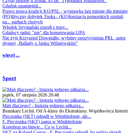
Czytaj historię u źródła. 45 lat "Tygodnika Solidarność"
Gdańsk upamiętnił...
Prawo prawa koalicji KO/PSL - wyprawka last minute dla minister
(PO)lityczny dobytek Tuska - (KO)lonizacja pomorskich szpitali
na... garbach chorych
Włodek Szymański zszedł z trasy...
Gdańscy radni: "nie" dla honorowania UPA
Nie żyje Krzysztof Dowgiałło, wybitny opozycjonista PRL, autor
słynnej „Ballady o Janku Wiśniewskim”
więcej ...
Sport
piątek, 07 sierpnia 2026 20:48
Mati dlaczego? - historia jednego piłkarza...
Bramkarz Lechii. Od A-klasy do Ekstraklasy. Współtwórca historii
Pieczonka (SKT) odpadł w Wimbledonie, ale...
F. Pieczonka (SKT) zagra w Wimbledonie
Krajobraz po bitwie... Co w Lechii...
SKT na Roland Garros - F. Pieczonka odpadł, bo sędzia ukradł...