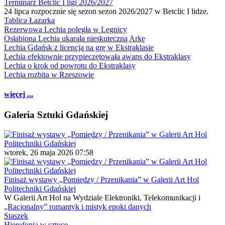
Terminarz Betclic I ligi 2026/2027
24 lipca rozpocznie się sezon sezon 2026/2027 w Betclic I lidze.
Tablica Łazarka
Rezerwowa Lechia poległa w Legnicy
Osłabiona Lechia ukarała nieskuteczną Arkę
Lechia Gdańsk z licencją na grę w Ekstraklasie
Lechia efektownie przypieczętowała awans do Ekstraklasy
Lechia o krok od powrotu do Ekstraklasy
Lechia rozbita w Rzeszowie
więcej ...
Galeria Sztuki Gdańskiej
wtorek, 26 maja 2026 07:58
Finisaż wystawy „Pomiędzy / Przenikania” w Galerii Art Hol
Politechniki Gdańskiej
W Galerii Art Hol na Wydziale Elektroniki, Telekomunikacji i
„Racjonalny” romantyk i mistyk epoki danych
Staszek
Hierofonia w sztuce