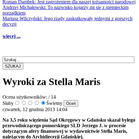
Roman Dambek: Jest zagrożeniem dla naszej tożsamości narodowej
Andrzej Michałowski: To nazwisko kojarzy mi się z niemieckim
porządkiem
Mariusz Wilczyński: Jego rządy zaskutkowały jednymi z gorszych
decyzji
więcej ...
SZUKAJ
Wyroki za Stella Maris
Ocena użytkowników:
/ 14
Słaby
Świetny
czwartek, 12 grudnia 2013 14:04
Na 3,5 roku więzienia Sąd Okręgowy w Gdańsku skazał byłego
przewodniczącego pomorskiego SLD Jerzego J. w procesie
dotyczącym afery finansowej w wydawnictwie Stella Maris,
należącym do Archidiecezji Gdańskiej.