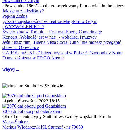
Powstaniec z Gdyni
„Powstaniec 1863”- to długo oczekiwany film o wielkim bohaterze
Jak się tu znaleźliśmy?
Piękna Zośka
„Czarodziejska Góra” w Teatrze Miejskim w Gdyni
„WYZWOLENIE”...?
Święto kina w Toruniu – Festiwal EnergaCamerimage
Koncert „Wolność jest w nas” - wokaliści i muzycy
Jeśli lubisz film „Buena Vista Social Club” nie możesz przegapić
show na Ołowiance
GAROU już 25 i 27 lutego wystąpi w Polsce! Dzwonnik z Notre
Dame zaśpiewa w ERGO Arenie
więcej ...
piątek, 16 września 2022 18:15
2076 dni obozu pod Gdańskiem
Obóz koncentracyjny Stutthof wyzwoliły wojska III Frontu
Marsz Śmierci
Markus Włodarczyk KL Stutthof - nr 79059