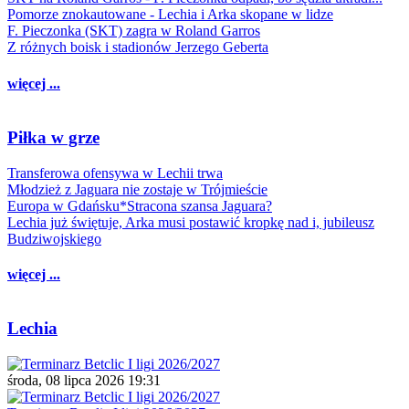
Pomorze znokautowane - Lechia i Arka skopane w lidze
F. Pieczonka (SKT) zagra w Roland Garros
Z różnych boisk i stadionów Jerzego Geberta
więcej ...
Piłka w grze
Transferowa ofensywa w Lechii trwa
Młodzież z Jaguara nie zostaje w Trójmieście
Europa w Gdańsku*Stracona szansa Jaguara?
Lechia już świętuje, Arka musi postawić kropkę nad i, jubileusz
Budziwojskiego
więcej ...
Lechia
środa, 08 lipca 2026 19:31