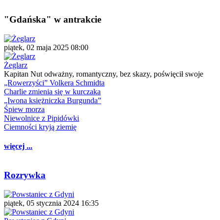
"Gdańska" w antrakcie
piątek, 02 maja 2025 08:00
Żeglarz
Kapitan Nut odważny, romantyczny, bez skazy, poświęcił swoje
„Rowerzyści” Volkera Schmidta
Charlie zmienia się w kurczaka
„Iwona księżniczka Burgunda”
Śpiew morza
Niewolnice z Pipidówki
Ciemności kryją ziemię
więcej ...
Rozrywka
piątek, 05 stycznia 2024 16:35