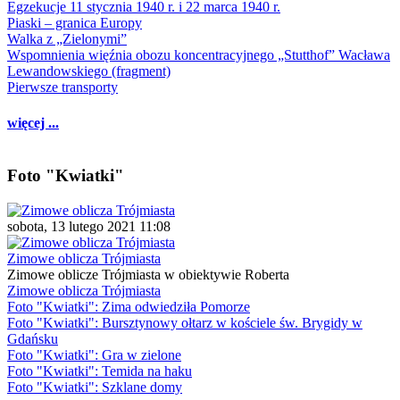
Egzekucje 11 stycznia 1940 r. i 22 marca 1940 r.
Piaski – granica Europy
Walka z „Zielonymi”
Wspomnienia więźnia obozu koncentracyjnego „Stutthof” Wacława
Lewandowskiego (fragment)
Pierwsze transporty
więcej ...
Foto "Kwiatki"
sobota, 13 lutego 2021 11:08
Zimowe oblicza Trójmiasta
Zimowe oblicze Trójmiasta w obiektywie Roberta
Zimowe oblicza Trójmiasta
Foto "Kwiatki": Zima odwiedziła Pomorze
Foto "Kwiatki": Bursztynowy ołtarz w kościele św. Brygidy w
Gdańsku
Foto "Kwiatki": Gra w zielone
Foto "Kwiatki": Temida na haku
Foto "Kwiatki": Szklane domy