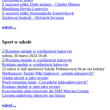
Z jazzowej półki: Dziki geniusz – Charles Mingus
Magdalena Heyda-Usarewicz
Z jazzowej półki: Nonszalancki Argentyńczyk
Zachować boskość - Wojciech Sęczawa
więcej ...
Sport w szkole
sobota, 30 marca 2024 16:46
Rozdano medale w wioślarstwie halowym
22 marca w hali sportowej Szkoły Podstawowej 94 po raz kolejny
Wielkanocny Turniej Piłki Siatkowej ,,szóstek mieszanych”
Ostatni akcent w piłce ręcznej
Przed wiosenną rundą „Czwartków lekkoatletycznych”
Rozdano medale w mini piłce ręcznej
Koszykarskie złota ponownie dla SMS Marcina Gortata
Licealna siatkówka chłopców ma finiszu
więcej ...