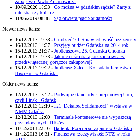
zabójstwo Pawła Adamowicza
10/09/2020 18:33
-
Co można w gdańskim sądzie? Żarty z
ministra czy kpina z...
11/06/2019 08:38
-
Sąd otwiera plac Solidarności
Newer news items:
16/12/2013 19:38
-
Grudzień’70: Sprawiedliwość bez zemsty
16/12/2013 14:37
-
Przyjęty budżet Gdańska na 2014 rok
15/12/2013 21:37
-
Jubileuszowa 25. Gdańska Choinka
15/12/2013 19:33
-
Jak nie paść ofiarą kieszonkowca w
przedświątecznej gorączce zakupowej?
15/12/2013 19:22
-
Jubileusz X-lecia Konsulatu Królestwa
Hiszpanii w Gdańsku
Older news items:
12/12/2013 13:52
-
Podwójne standardy starej i nowej Unii,
czyli Lipsk - Gdańsk
12/12/2013 12:19
-
„21. Dekalog Solidarności” wystawa w
NMM Gdańsk
12/12/2013 12:00
-
Terminale kontenerowe nie wypuszczą
przeładowanych TIR-ów
11/12/2013 22:16
-
Bartelik: Pora na sprzątanie w Gdańsku
11/12/2013 16:31
-
Finansowa rzeczywistość NFZ w roku
2014