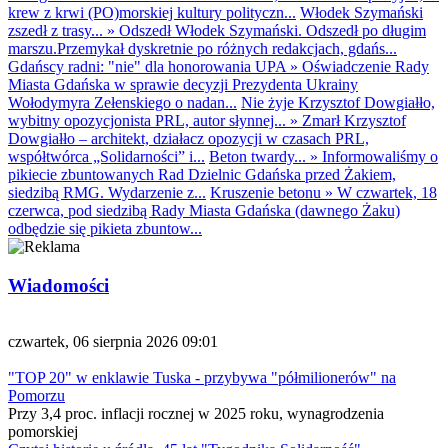
krew z krwi (PO)morskiej kultury polityczn...
Włodek Szymański
zszedł z trasy...
»
Odszedł Włodek Szymański. Odszedł po długim
marszu.Przemykał dyskretnie po różnych redakcjach, gdańs...
Gdańscy radni: "nie" dla honorowania UPA
»
Oświadczenie Rady
Miasta Gdańska w sprawie decyzji Prezydenta Ukrainy
Wołodymyra Zełenskiego o nadan...
Nie żyje Krzysztof Dowgiałło,
wybitny opozycjonista PRL, autor słynnej...
»
Zmarł Krzysztof
Dowgiałło – architekt, działacz opozycji w czasach PRL,
współtwórca „Solidarności” i...
Beton twardy...
»
Informowaliśmy o
pikiecie zbuntowanych Rad Dzielnic Gdańska przed Żakiem,
siedzibą RMG. Wydarzenie z...
Kruszenie betonu
»
W czwartek, 18
czerwca, pod siedzibą Rady Miasta Gdańska (dawnego Żaku)
odbędzie się pikieta zbuntow...
Wiadomości
czwartek, 06 sierpnia 2026 09:01
"TOP 20" w enklawie Tuska - przybywa "półmilionerów" na
Pomorzu
Przy 3,4 proc. inflacji rocznej w 2025 roku, wynagrodzenia
pomorskiej