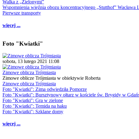
Walka z „Zielonymi”
Wspomnienia więźnia obozu koncentracyjnego „Stutthof” Wacława 
Pierwsze transporty
więcej ...
Foto "Kwiatki"
sobota, 13 lutego 2021 11:08
Zimowe oblicza Trójmiasta
Zimowe oblicze Trójmiasta w obiektywie Roberta
Zimowe oblicza Trójmiasta
Foto "Kwiatki": Zima odwiedziła Pomorze
Foto "Kwiatki": Bursztynowy ołtarz w kościele św. Brygidy w Gdań
Foto "Kwiatki": Gra w zielone
Foto "Kwiatki": Temida na haku
Foto "Kwiatki": Szklane domy
więcej ...