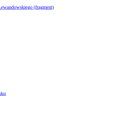
Lewandowskiego (fragment)
sku