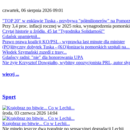
czwartek, 06 sierpnia 2026 09:01
"TOP 20" w enklawie Tuska - przybywa "półmilionerów" na Pomor
Przy 3,4 proc. inflacji rocznej w 2025 roku, wynagrodzenia pomorski
Czytaj historię u źródła. 45 lat "Tygodnika Solidarność"
Gdańsk upamiętnił...
Prawo prawa koalicji KO/PSL - wyprawka last minute dla minister
(PO)lityczny dobytek Tuska - (KO)lonizacja pomorskich szpitali na..
Włodek Szymański zszedł z trasy...
Gdańscy radni: "nie" dla honorowania UPA
Nie żyje Krzysztof Dowgiałło, wybitny opozycjonista PRL, autor sł
więcej ...
Sport
środa, 03 czerwca 2026 14:04
Krajobraz po bitwie... Co w Lechii...
Nie minęło jeszcze dwa tygodnie po sensacyjnej degradacji Lechii