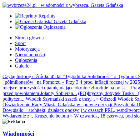
Reprinty
Gazeta Gdańska
Ogłoszenia
Strona główna
Sport
Motoryzacja
Nieruchomości
Ogłoszenia
Galerie
Czytaj historię u źródła. 45 lat "Tygodnika Solidarność"
»
Tygodnik S
"półmilionerów" na Pomorzu
»
Przy 3,4 proc. inflacji rocznej w 20
miejsce uroczystości upamiętniające okrutne zbrodnie na polsk...
Praw
przed powołaniem Jolanty Sobieran...
(PO)lityczny dobytek Tuska - (K
polityczn...
Włodek Szymański zszedł z trasy...
»
Odszedł Włodek Szy
Oświadczenie Rady Miasta Gdańska w sprawie decyzji Prezydenta U
Dowgiałło – architekt, działacz opozycji w czasach PRL, współtwórca 
Wydarzenie z...
Kruszenie betonu
»
W czwartek, 18 czerwca, pod sie
Wiadomości