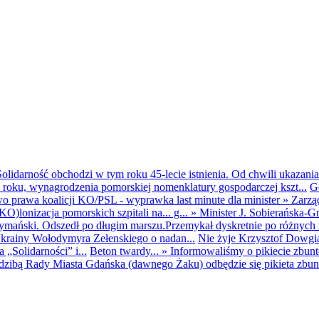
olidarność obchodzi w tym roku 45-lecie istnienia. Od chwili ukazania
25 roku, wynagrodzenia pomorskiej nomenklatury gospodarczej kszt...
G
o prawa koalicji KO/PSL - wyprawka last minute dla minister
»
Zarzą
O)lonizacja pomorskich szpitali na... g...
»
Minister J. Sobierańska-G
mański. Odszedł po długim marszu.Przemykał dyskretnie po różnych r
krainy Wołodymyra Zełenskiego o nadan...
Nie żyje Krzysztof Dowgiał
„Solidarności” i...
Beton twardy...
»
Informowaliśmy o pikiecie zbu
dzibą Rady Miasta Gdańska (dawnego Żaku) odbędzie się pikieta zbun