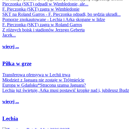
Pieczonka (SKT) odpadł w Wimbledonie, ale...
F. Pieczonka (SKT) zagra w Wimbledonie
SKT na Roland Garros - F. Pieczonka odpadł, bo sędzia ukradł...
Pomorze znokautowane - Lechia i Arka skopane w lidze
F. Pieczonka (SKT) zagra w Roland Garros
Z różnych boisk i stadionów Jerzego Geberta
Jacek...
więcej ...
Piłka w grze
Transferowa ofensywa w Lechii trwa
Młodzież z Jaguara nie zostaje w Trójmieście
Europa w Gdańsku*Stracona szansa Jaguara?
Lechia już świętuje, Arka musi postawić kropkę nad i, jubileusz Bud
więcej ...
Lechia