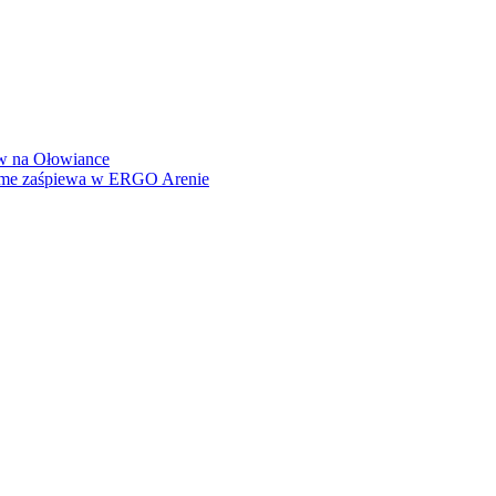
how na Ołowiance
Dame zaśpiewa w ERGO Arenie