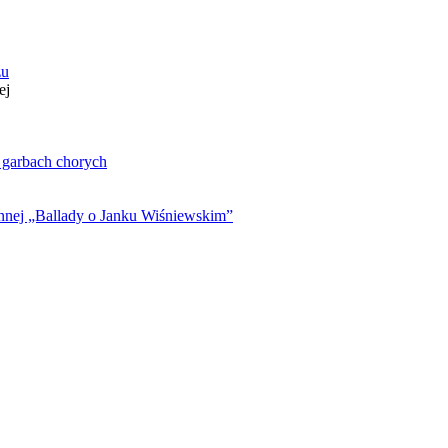
zu
ej
. garbach chorych
ynnej „Ballady o Janku Wiśniewskim”