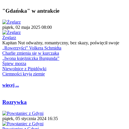
"Gdańska" w antrakcie
piątek, 02 maja 2025 08:00
Żeglarz
Kapitan Nut odważny, romantyczny, bez skazy, poświęcił swoje
„Rowerzyści” Volkera Schmidta
Charlie zmienia się w kurczaka
„Iwona księżniczka Burgunda”
Śpiew morza
Niewolnice z Pipidówki
Ciemności kryją ziemię
więcej ...
Rozrywka
piątek, 05 stycznia 2024 16:35
Powstaniec z Gdyni