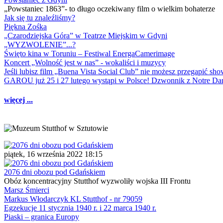
„Powstaniec 1863”- to długo oczekiwany film o wielkim bohaterze
Jak się tu znaleźliśmy?
Piękna Zośka
„Czarodziejska Góra” w Teatrze Miejskim w Gdyni
„WYZWOLENIE”...?
Święto kina w Toruniu – Festiwal EnergaCamerimage
Koncert „Wolność jest w nas” - wokaliści i muzycy
Jeśli lubisz film „Buena Vista Social Club” nie możesz przegapić s
GAROU już 25 i 27 lutego wystąpi w Polsce! Dzwonnik z Notre 
więcej ...
piątek, 16 września 2022 18:15
2076 dni obozu pod Gdańskiem
Obóz koncentracyjny Stutthof wyzwoliły wojska III Frontu
Marsz Śmierci
Markus Włodarczyk KL Stutthof - nr 79059
Egzekucje 11 stycznia 1940 r. i 22 marca 1940 r.
Piaski – granica Europy