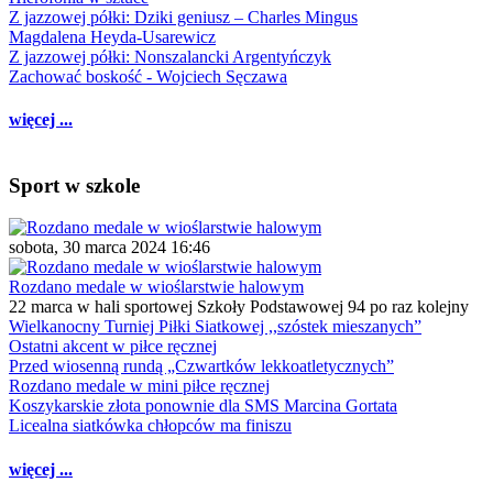
Z jazzowej półki: Dziki geniusz – Charles Mingus
Magdalena Heyda-Usarewicz
Z jazzowej półki: Nonszalancki Argentyńczyk
Zachować boskość - Wojciech Sęczawa
więcej ...
Sport w szkole
sobota, 30 marca 2024 16:46
Rozdano medale w wioślarstwie halowym
22 marca w hali sportowej Szkoły Podstawowej 94 po raz kolejny
Wielkanocny Turniej Piłki Siatkowej ,,szóstek mieszanych”
Ostatni akcent w piłce ręcznej
Przed wiosenną rundą „Czwartków lekkoatletycznych”
Rozdano medale w mini piłce ręcznej
Koszykarskie złota ponownie dla SMS Marcina Gortata
Licealna siatkówka chłopców ma finiszu
więcej ...