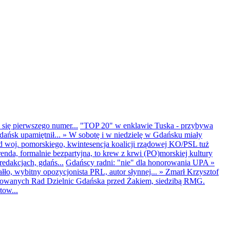
 się pierwszego numer...
"TOP 20" w enklawie Tuska - przybywa
dańsk upamiętnił...
»
W sobotę i w niedzielę w Gdańsku miały
d woj. pomorskiego, kwintesencja koalicji rządowej KO/PSL tuż
renda, formalnie bezpartyjna, to krew z krwi (PO)morskiej kultury
edakcjach, gdańs...
Gdańscy radni: "nie" dla honorowania UPA
»
ło, wybitny opozycjonista PRL, autor słynnej...
»
Zmarł Krzysztof
ntowanych Rad Dzielnic Gdańska przed Żakiem, siedzibą RMG.
tow...