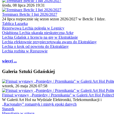
środa, 08 lipca 2026 19:31
Terminarz Betclic I ligi 2026/2027
24 lipca rozpocznie się sezon sezon 2026/2027 w Betclic I lidze.
Tablica Łazarka
Rezerwowa Lechia poległa w Legnicy
Osłabiona Lechia ukarała nieskuteczną Arkę
Lechia Gdańsk z licencją na grę w Ekstraklasie
Lechia efektownie przypieczętowała awans do Ekstraklasy
Lechia o krok od powrotu do Ekstraklasy
Lechia rozbita w Rzeszowie
więcej ...
Galeria Sztuki Gdańskiej
wtorek, 26 maja 2026 07:58
Finisaż wystawy „Pomiędzy / Przenikania” w Galerii Art Hol Politec
W Galerii Art Hol na Wydziale Elektroniki, Telekomunikacji i
„Racjonalny” romantyk i mistyk epoki danych
Staszek
Hierofonia w sztuce