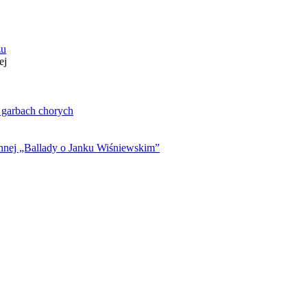
zu
ej
. garbach chorych
ynnej „Ballady o Janku Wiśniewskim”