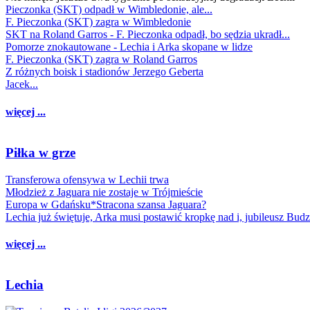
Pieczonka (SKT) odpadł w Wimbledonie, ale...
F. Pieczonka (SKT) zagra w Wimbledonie
SKT na Roland Garros - F. Pieczonka odpadł, bo sędzia ukradł...
Pomorze znokautowane - Lechia i Arka skopane w lidze
F. Pieczonka (SKT) zagra w Roland Garros
Z różnych boisk i stadionów Jerzego Geberta
Jacek...
więcej ...
Piłka w grze
Transferowa ofensywa w Lechii trwa
Młodzież z Jaguara nie zostaje w Trójmieście
Europa w Gdańsku*Stracona szansa Jaguara?
Lechia już świętuje, Arka musi postawić kropkę nad i, jubileusz Bud
więcej ...
Lechia