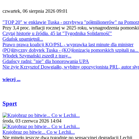
czwartek, 06 sierpnia 2026 09:01
"TOP 20" w enklawie Tuska - przybywa "półmilionerów" na Pomor
Przy 3,4 proc. inflacji rocznej w 2025 roku, wynagrodzenia pomorski
Czytaj historię u źródła. 45 lat "Tygodnika Solidarność"
Gdańsk upamiętnił...
Prawo prawa koalicji KO/PSL - wyprawka last minute dla minister
(PO)lityczny dobytek Tuska - (KO)lonizacja pomorskich szpitali na..
Włodek Szymański zszedł z trasy...
Gdańscy radni: "nie" dla honorowania UPA
Nie żyje Krzysztof Dowgiałło, wybitny opozycjonista PRL, autor sł
więcej ...
Sport
środa, 03 czerwca 2026 14:04
Krajobraz po bitwie... Co w Lechii...
Nie minęło jeszcze dwa tygodnie po sensacyjnej degradacji Lechii