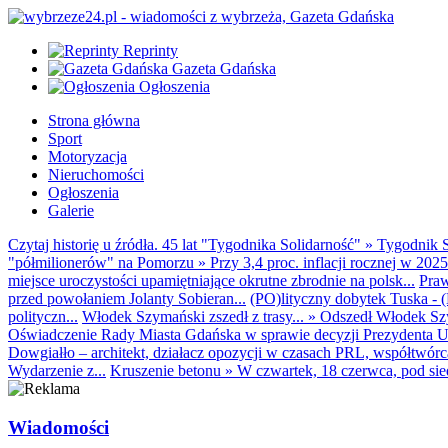
Reprinty
Gazeta Gdańska
Ogłoszenia
Strona główna
Sport
Motoryzacja
Nieruchomości
Ogłoszenia
Galerie
Czytaj historię u źródła. 45 lat "Tygodnika Solidarność"
»
Tygodnik S
"półmilionerów" na Pomorzu
»
Przy 3,4 proc. inflacji rocznej w 20
miejsce uroczystości upamiętniające okrutne zbrodnie na polsk...
Praw
przed powołaniem Jolanty Sobieran...
(PO)lityczny dobytek Tuska - (K
polityczn...
Włodek Szymański zszedł z trasy...
»
Odszedł Włodek Szy
Oświadczenie Rady Miasta Gdańska w sprawie decyzji Prezydenta U
Dowgiałło – architekt, działacz opozycji w czasach PRL, współtwórca 
Wydarzenie z...
Kruszenie betonu
»
W czwartek, 18 czerwca, pod sie
Wiadomości