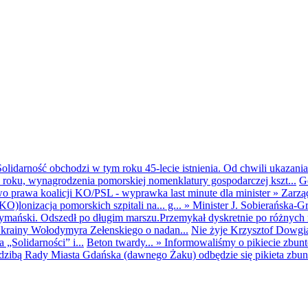
olidarność obchodzi w tym roku 45-lecie istnienia. Od chwili ukazania
25 roku, wynagrodzenia pomorskiej nomenklatury gospodarczej kszt...
G
o prawa koalicji KO/PSL - wyprawka last minute dla minister
»
Zarzą
O)lonizacja pomorskich szpitali na... g...
»
Minister J. Sobierańska-G
mański. Odszedł po długim marszu.Przemykał dyskretnie po różnych r
krainy Wołodymyra Zełenskiego o nadan...
Nie żyje Krzysztof Dowgiał
„Solidarności” i...
Beton twardy...
»
Informowaliśmy o pikiecie zbu
dzibą Rady Miasta Gdańska (dawnego Żaku) odbędzie się pikieta zbun