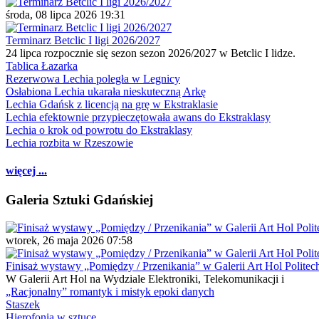
środa, 08 lipca 2026 19:31
Terminarz Betclic I ligi 2026/2027
24 lipca rozpocznie się sezon sezon 2026/2027 w Betclic I lidze.
Tablica Łazarka
Rezerwowa Lechia poległa w Legnicy
Osłabiona Lechia ukarała nieskuteczną Arkę
Lechia Gdańsk z licencją na grę w Ekstraklasie
Lechia efektownie przypieczętowała awans do Ekstraklasy
Lechia o krok od powrotu do Ekstraklasy
Lechia rozbita w Rzeszowie
więcej ...
Galeria Sztuki Gdańskiej
wtorek, 26 maja 2026 07:58
Finisaż wystawy „Pomiędzy / Przenikania” w Galerii Art Hol Politec
W Galerii Art Hol na Wydziale Elektroniki, Telekomunikacji i
„Racjonalny” romantyk i mistyk epoki danych
Staszek
Hierofonia w sztuce