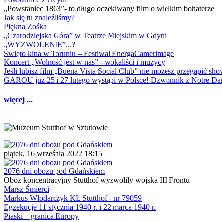
„Powstaniec 1863”- to długo oczekiwany film o wielkim bohaterze
Jak się tu znaleźliśmy?
Piękna Zośka
„Czarodziejska Góra” w Teatrze Miejskim w Gdyni
„WYZWOLENIE”...?
Święto kina w Toruniu – Festiwal EnergaCamerimage
Koncert „Wolność jest w nas” - wokaliści i muzycy
Jeśli lubisz film „Buena Vista Social Club” nie możesz przegapić s
GAROU już 25 i 27 lutego wystąpi w Polsce! Dzwonnik z Notre 
więcej ...
piątek, 16 września 2022 18:15
2076 dni obozu pod Gdańskiem
Obóz koncentracyjny Stutthof wyzwoliły wojska III Frontu
Marsz Śmierci
Markus Włodarczyk KL Stutthof - nr 79059
Egzekucje 11 stycznia 1940 r. i 22 marca 1940 r.
Piaski – granica Europy