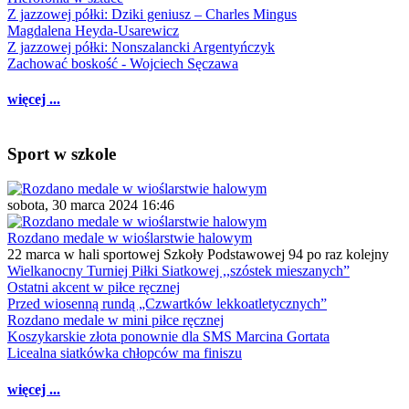
Z jazzowej półki: Dziki geniusz – Charles Mingus
Magdalena Heyda-Usarewicz
Z jazzowej półki: Nonszalancki Argentyńczyk
Zachować boskość - Wojciech Sęczawa
więcej ...
Sport w szkole
sobota, 30 marca 2024 16:46
Rozdano medale w wioślarstwie halowym
22 marca w hali sportowej Szkoły Podstawowej 94 po raz kolejny
Wielkanocny Turniej Piłki Siatkowej ,,szóstek mieszanych”
Ostatni akcent w piłce ręcznej
Przed wiosenną rundą „Czwartków lekkoatletycznych”
Rozdano medale w mini piłce ręcznej
Koszykarskie złota ponownie dla SMS Marcina Gortata
Licealna siatkówka chłopców ma finiszu
więcej ...