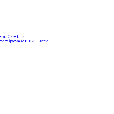
how na Ołowiance
Dame zaśpiewa w ERGO Arenie