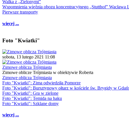
Walka z „Zielonymi”
Wspomnienia więźnia obozu koncentracyjnego „Stutthof” Wacława 
Pierwsze transporty
więcej ...
Foto "Kwiatki"
sobota, 13 lutego 2021 11:08
Zimowe oblicza Trójmiasta
Zimowe oblicze Trójmiasta w obiektywie Roberta
Zimowe oblicza Trójmiasta
Foto "Kwiatki": Zima odwiedziła Pomorze
Foto "Kwiatki": Bursztynowy ołtarz w kościele św. Brygidy w Gdań
Foto "Kwiatki": Gra w zielone
Foto "Kwiatki": Temida na haku
Foto "Kwiatki": Szklane domy
więcej ...