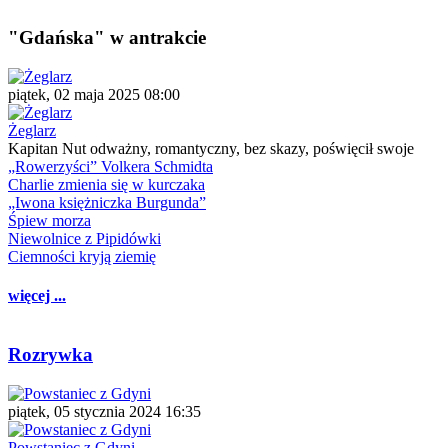
"Gdańska" w antrakcie
piątek, 02 maja 2025 08:00
Żeglarz
Kapitan Nut odważny, romantyczny, bez skazy, poświęcił swoje
„Rowerzyści” Volkera Schmidta
Charlie zmienia się w kurczaka
„Iwona księżniczka Burgunda”
Śpiew morza
Niewolnice z Pipidówki
Ciemności kryją ziemię
więcej ...
Rozrywka
piątek, 05 stycznia 2024 16:35
Powstaniec z Gdyni