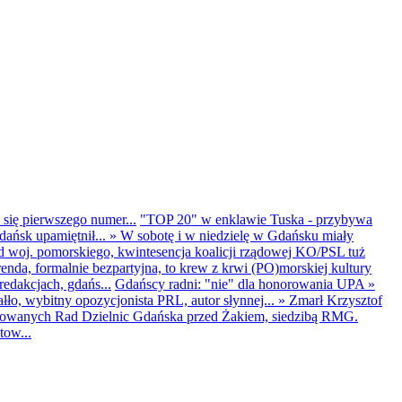
 się pierwszego numer...
"TOP 20" w enklawie Tuska - przybywa
dańsk upamiętnił...
»
W sobotę i w niedzielę w Gdańsku miały
d woj. pomorskiego, kwintesencja koalicji rządowej KO/PSL tuż
renda, formalnie bezpartyjna, to krew z krwi (PO)morskiej kultury
edakcjach, gdańs...
Gdańscy radni: "nie" dla honorowania UPA
»
ło, wybitny opozycjonista PRL, autor słynnej...
»
Zmarł Krzysztof
ntowanych Rad Dzielnic Gdańska przed Żakiem, siedzibą RMG.
tow...