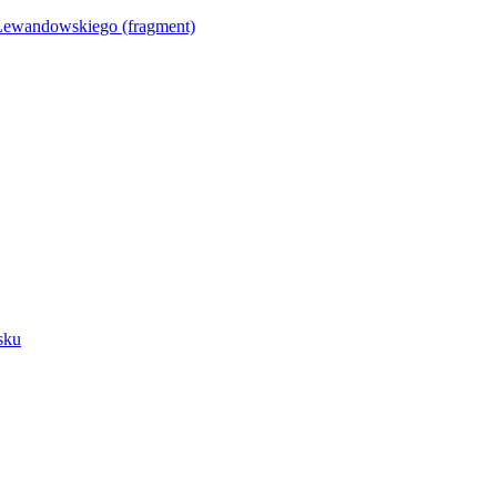
Lewandowskiego (fragment)
sku