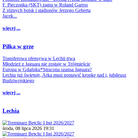
F. Pieczonka (SKT) zagra w Roland Garros
Z różnych boisk i stadionów Jerzego Geberta
Jacek...
więcej ...
Piłka w grze
Transferowa ofensywa w Lechii trwa
Młodzież z Jaguara nie zostaje w Trójmieście
Europa w Gdańsku*Stracona szansa Jaguara?
Lechia już świętuje, Arka musi postawić kropkę nad i, jubileusz
Budziwojskiego
więcej ...
Lechia
środa, 08 lipca 2026 19:31