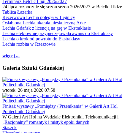
Terminarz Betclic I ligi 2026/2027
24 lipca rozpocznie się sezon sezon 2026/2027 w Betclic I lidze.
Tablica Łazarka
Rezerwowa Lechia poległa w Legnicy
Osłabiona Lechia ukarała nieskuteczną Arkę
Lechia Gdańsk z licencją na grę w Ekstraklasie
Lechia efektownie przypieczętowała awans do Ekstraklasy
Lechia o krok od powrotu do Ekstraklasy
Lechia rozbita w Rzeszowie
więcej ...
Galeria Sztuki Gdańskiej
wtorek, 26 maja 2026 07:58
Finisaż wystawy „Pomiędzy / Przenikania” w Galerii Art Hol
Politechniki Gdańskiej
W Galerii Art Hol na Wydziale Elektroniki, Telekomunikacji i
„Racjonalny” romantyk i mistyk epoki danych
Staszek
Hierofonia w sztuce