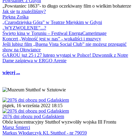
Powstaniec z Gdyni
„Powstaniec 1863”- to długo oczekiwany film o wielkim bohaterze
Jak się tu znaleźliśmy?
Piękna Zośka
„Czarodziejska Góra” w Teatrze Miejskim w Gdyni
„WYZWOLENIE”...?
Święto kina w Toruniu – Festiwal EnergaCamerimage
Koncert „Wolność jest w nas” - wokaliści i muzycy
Jeśli lubisz film „Buena Vista Social Club” nie możesz przegapić
show na Ołowiance
GAROU już 25 i 27 lutego wystąpi w Polsce! Dzwonnik z Notre
Dame zaśpiewa w ERGO Arenie
więcej ...
piątek, 16 września 2022 18:15
2076 dni obozu pod Gdańskiem
Obóz koncentracyjny Stutthof wyzwoliły wojska III Frontu
Marsz Śmierci
Markus Włodarczyk KL Stutthof - nr 79059