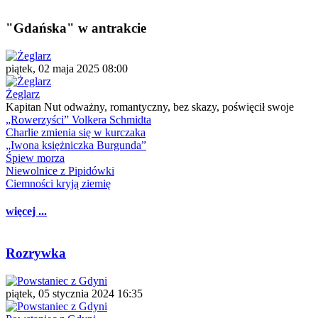
"Gdańska" w antrakcie
piątek, 02 maja 2025 08:00
Żeglarz
Kapitan Nut odważny, romantyczny, bez skazy, poświęcił swoje
„Rowerzyści” Volkera Schmidta
Charlie zmienia się w kurczaka
„Iwona księżniczka Burgunda”
Śpiew morza
Niewolnice z Pipidówki
Ciemności kryją ziemię
więcej ...
Rozrywka
piątek, 05 stycznia 2024 16:35