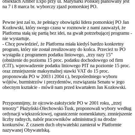
obiektach Amber Expo przy ul. Marynarki Polskiej planowany jest
na 7 i 8 marca br. wyborczy zjazd pomorskiej PO.
Pewne jest zaś to, że pełniący obowiązki lidera pomorskiej PO Jan
Kozłowski, który swego czasu w rozmowie z nami zauważył, że
Platforma stałą się partią bez idei, na gwałt potrzebującej programu -
nie wystartuje.
- Chcę powiedzieć, że Platforma miała kiedyś bardzo konkretny
program, który nie został zrealizowany do końca. Przecież to PO
wystąpiła z programem podatku liniowego, „trzy razy 15”
(obniżenie do poziomu 15 proc. podatku dochodowego od firm
(CIT), wprowadzenie podatku liniowego PIT na poziomie 15 proc.
oraz zmniejszenie maksymalnej stawki VAT do 15 proc.
proponowała PO w 2003 i 2004 r.), bezpośredniego wyboru
wójtów, burmistrzów i prezydentów, rozwiązania Senatu w jego
obecnym kształcie - mówił nam przed kwartałem Jan Kozłowski.
Przypomnijmy, że ojcowie-założyciele PO w 2001 roku, „trzej
tenorzy" Płażyński-Olechowski-Tusk, proponowali wybory według
ordynacji większościowej, ograniczenie nomenklatury, zmniejszenie
liczby radnych, nabór pracowników administracji na drodze
konkursów. Z czasem duch obywatelski zamierał w Platformie
nazywanej Obywatelską.