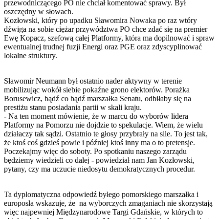
przewodniczącego PO nie chciał komentować sprawy. Był
oszczędny w słowach.
Kozłowski, który po upadku Sławomira Nowaka po raz wtóry
dźwiga na sobie ciężar przywództwa PO chce zdać się na premier
Ewę Kopacz, szefową całej Platformy, która ma dopilnować i spraw
ewentualnej trudnej fuzji Energi oraz PGE oraz zdyscyplinować
lokalne struktury.
Sławomir Neumann był ostatnio nader aktywny w terenie
mobilizując wokół siebie pokaźne grono elektorów. Porażka
Borusewicz, bądź co bądź marszałka Senatu, odbiłaby się na
prestiżu stanu posiadania partii w skali kraju.
- Na ten moment mówienie, że w marcu do wyborów lidera
Platformy na Pomorzu nie dojdzie to spekulacje. Wiem, że wielu
działaczy tak sądzi. Ostatnio te głosy przybrały na sile. To jest tak,
że ktoś coś gdzieś powie i później ktoś inny ma o to pretensje.
Poczekajmy więc do soboty. Po spotkaniu naszego zarządu
będziemy wiedzieli co dalej - powiedział nam Jan Kozłowski,
pytany, czy ma uczucie niedosytu demokratycznych procedur.
Ta dyplomatyczna odpowiedź byłego pomorskiego marszałka i
europosła wskazuje, że na wyborczych zmaganiach nie skorzystają
więc najpewniej Międzynarodowe Targi Gdańskie, w których to