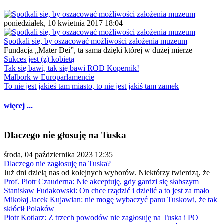
poniedziałek, 10 kwietnia 2017 18:04
Spotkali się, by oszacować możliwości założenia muzeum
Fundacja „Mater Dei”, ta sama dzięki której w dużej mierze
Sukces jest (z) kobietą
Tak się bawi, tak się bawi ROD Kopernik!
Malbork w Europarlamencie
To nie jest jakieś tam miasto, to nie jest jakiś tam zamek
więcej ...
Dlaczego nie głosuję na Tuska
środa, 04 października 2023 12:35
Dlaczego nie zagłosuję na Tuska?
Już dni dzielą nas od kolejnych wyborów. Niektórzy twierdzą, że
Prof. Piotr Czauderna: Nie akceptuję, gdy gardzi się słabszym
Stanisław Fudakowski: On chce rządzić i dzielić a to jest za mało
Mikołaj Jacek Kujawian: nie mogę wybaczyć panu Tuskowi, że tak
skłócił Polaków
Piotr Kotlarz: Z trzech powodów nie zagłosuję na Tuska i PO