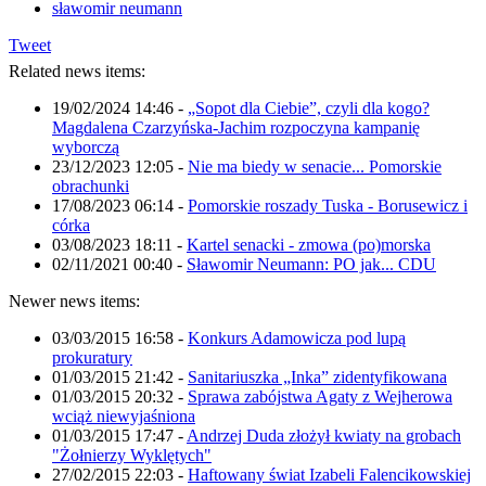
sławomir neumann
Tweet
Related news items:
19/02/2024 14:46
-
„Sopot dla Ciebie”, czyli dla kogo?
Magdalena Czarzyńska-Jachim rozpoczyna kampanię
wyborczą
23/12/2023 12:05
-
Nie ma biedy w senacie... Pomorskie
obrachunki
17/08/2023 06:14
-
Pomorskie roszady Tuska - Borusewicz i
córka
03/08/2023 18:11
-
Kartel senacki - zmowa (po)morska
02/11/2021 00:40
-
Sławomir Neumann: PO jak... CDU
Newer news items:
03/03/2015 16:58
-
Konkurs Adamowicza pod lupą
prokuratury
01/03/2015 21:42
-
Sanitariuszka „Inka” zidentyfikowana
01/03/2015 20:32
-
Sprawa zabójstwa Agaty z Wejherowa
wciąż niewyjaśniona
01/03/2015 17:47
-
Andrzej Duda złożył kwiaty na grobach
"Żołnierzy Wyklętych"
27/02/2015 22:03
-
Haftowany świat Izabeli Falencikowskiej