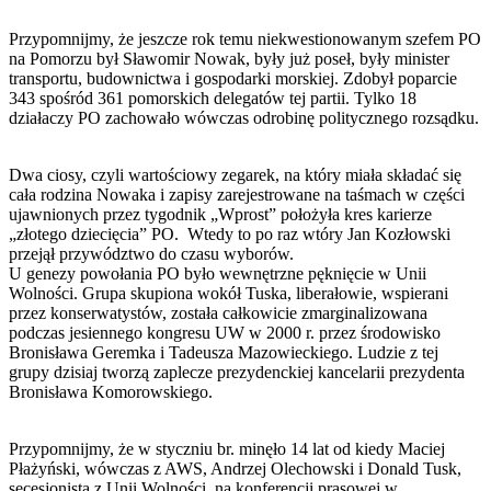
Przypomnijmy, że jeszcze rok temu niekwestionowanym szefem PO
na Pomorzu był Sławomir Nowak, były już poseł, były minister
transportu, budownictwa i gospodarki morskiej. Zdobył poparcie
343 spośród 361 pomorskich delegatów tej partii. Tylko 18
działaczy PO zachowało wówczas odrobinę politycznego rozsądku.
Dwa ciosy, czyli wartościowy zegarek, na który miała składać się
cała rodzina Nowaka i zapisy zarejestrowane na taśmach w części
ujawnionych przez tygodnik „Wprost” położyła kres karierze
„złotego dziecięcia” PO. Wtedy to po raz wtóry Jan Kozłowski
przejął przywództwo do czasu wyborów.
U genezy powołania PO było wewnętrzne pęknięcie w Unii
Wolności. Grupa skupiona wokół Tuska, liberałowie, wspierani
przez konserwatystów, została całkowicie zmarginalizowana
podczas jesiennego kongresu UW w 2000 r. przez środowisko
Bronisława Geremka i Tadeusza Mazowieckiego. Ludzie z tej
grupy dzisiaj tworzą zaplecze prezydenckiej kancelarii prezydenta
Bronisława Komorowskiego.
Przypomnijmy, że w styczniu br. minęło 14 lat od kiedy Maciej
Płażyński, wówczas z AWS, Andrzej Olechowski i Donald Tusk,
secesjonista z Unii Wolności, na konferencji prasowej w