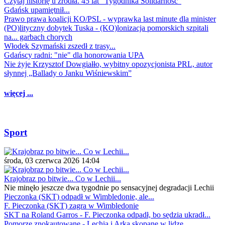
Czytaj historię u źródła. 45 lat "Tygodnika Solidarność"
Gdańsk upamiętnił...
Prawo prawa koalicji KO/PSL - wyprawka last minute dla minister
(PO)lityczny dobytek Tuska - (KO)lonizacja pomorskich szpitali
na... garbach chorych
Włodek Szymański zszedł z trasy...
Gdańscy radni: "nie" dla honorowania UPA
Nie żyje Krzysztof Dowgiałło, wybitny opozycjonista PRL, autor
słynnej „Ballady o Janku Wiśniewskim”
więcej ...
Sport
środa, 03 czerwca 2026 14:04
Krajobraz po bitwie... Co w Lechii...
Nie minęło jeszcze dwa tygodnie po sensacyjnej degradacji Lechii
Pieczonka (SKT) odpadł w Wimbledonie, ale...
F. Pieczonka (SKT) zagra w Wimbledonie
SKT na Roland Garros - F. Pieczonka odpadł, bo sędzia ukradł...
Pomorze znokautowane - Lechia i Arka skopane w lidze