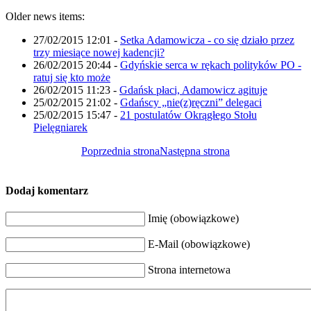
Older news items:
27/02/2015 12:01
-
Setka Adamowicza - co się działo przez
trzy miesiące nowej kadencji?
26/02/2015 20:44
-
Gdyńskie serca w rękach polityków PO -
ratuj się kto może
26/02/2015 11:23
-
Gdańsk płaci, Adamowicz agituje
25/02/2015 21:02
-
Gdańscy „nie(z)ręczni” delegaci
25/02/2015 15:47
-
21 postulatów Okrągłego Stołu
Pielęgniarek
Poprzednia strona
Następna strona
Dodaj komentarz
Imię (obowiązkowe)
E-Mail (obowiązkowe)
Strona internetowa