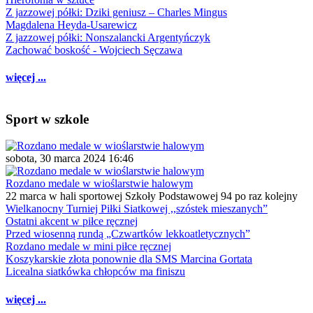
Z jazzowej półki: Dziki geniusz – Charles Mingus
Magdalena Heyda-Usarewicz
Z jazzowej półki: Nonszalancki Argentyńczyk
Zachować boskość - Wojciech Sęczawa
więcej ...
Sport w szkole
sobota, 30 marca 2024 16:46
Rozdano medale w wioślarstwie halowym
22 marca w hali sportowej Szkoły Podstawowej 94 po raz kolejny
Wielkanocny Turniej Piłki Siatkowej ,,szóstek mieszanych”
Ostatni akcent w piłce ręcznej
Przed wiosenną rundą „Czwartków lekkoatletycznych”
Rozdano medale w mini piłce ręcznej
Koszykarskie złota ponownie dla SMS Marcina Gortata
Licealna siatkówka chłopców ma finiszu
więcej ...