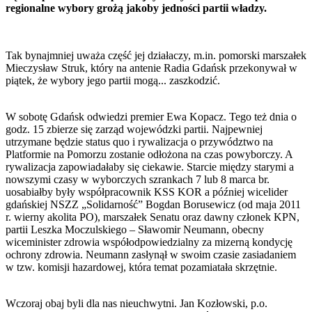
regionalne wybory grożą jakoby jedności partii władzy.
Tak bynajmniej uważa część jej działaczy, m.in. pomorski marszałek
Mieczysław Struk, który na antenie Radia Gdańsk przekonywał w
piątek, że wybory jego partii mogą... zaszkodzić.
W sobotę Gdańsk odwiedzi premier Ewa Kopacz. Tego też dnia o
godz. 15 zbierze się zarząd wojewódzki partii. Najpewniej
utrzymane będzie status quo i rywalizacja o przywództwo na
Platformie na Pomorzu zostanie odłożona na czas powyborczy. A
rywalizacja zapowiadałaby się ciekawie. Starcie między starymi a
nowszymi czasy w wyborczych szrankach 7 lub 8 marca br.
uosabiałby były współpracownik KSS KOR a później wicelider
gdańskiej NSZZ „Solidarność” Bogdan Borusewicz (od maja 2011
r. wierny akolita PO), marszałek Senatu oraz dawny członek KPN,
partii Leszka Moczulskiego – Sławomir Neumann, obecny
wiceminister zdrowia współodpowiedzialny za mizerną kondycję
ochrony zdrowia. Neumann zasłynął w swoim czasie zasiadaniem
w tzw. komisji hazardowej, która temat pozamiatała skrzętnie.
Wczoraj obaj byli dla nas nieuchwytni. Jan Kozłowski, p.o.