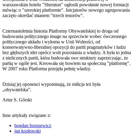
warszawskim hotelu "Sheraton" ogłosili powołanie nowej formacji
mówiąc o "szerokiej platformie". Inicjatorów nowego ugrupowania
zaczęto określać mianem "trzech tenorów".
Czternastoletnia historia Platformy Obywatelskiej to droga od
budowania politycznego image na sprzeciwie wobec ówczesnego
politycznego układu i wyłomu w Unii Wolności, od
konserwatywno-liberalnej opozycji do partii pragmatyków i ludzi
bez głębszych idei oprócz woli pozostania u władzy. A była to jedna
z nielicznych partii, która budowała swe struktury zaprzeczając, że
partią w ogóle jest. Kreowała się bowiem na społeczną "platformę".
W 2007 roku Platforma przejęła pełnię władzy.
Dzisiaj jej oponenci wypominają, że milicja też była
„obywatelska”.
Artur S. Górski
Inne artykuły związane z:
bogdan borusewicz
jan kozłowski