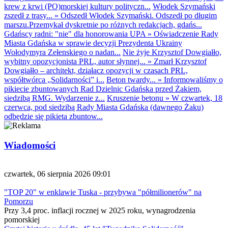
krew z krwi (PO)morskiej kultury polityczn...
Włodek Szymański
zszedł z trasy...
»
Odszedł Włodek Szymański. Odszedł po długim
marszu.Przemykał dyskretnie po różnych redakcjach, gdańs...
Gdańscy radni: "nie" dla honorowania UPA
»
Oświadczenie Rady
Miasta Gdańska w sprawie decyzji Prezydenta Ukrainy
Wołodymyra Zełenskiego o nadan...
Nie żyje Krzysztof Dowgiałło,
wybitny opozycjonista PRL, autor słynnej...
»
Zmarł Krzysztof
Dowgiałło – architekt, działacz opozycji w czasach PRL,
współtwórca „Solidarności” i...
Beton twardy...
»
Informowaliśmy o
pikiecie zbuntowanych Rad Dzielnic Gdańska przed Żakiem,
siedzibą RMG. Wydarzenie z...
Kruszenie betonu
»
W czwartek, 18
czerwca, pod siedzibą Rady Miasta Gdańska (dawnego Żaku)
odbędzie się pikieta zbuntow...
Wiadomości
czwartek, 06 sierpnia 2026 09:01
"TOP 20" w enklawie Tuska - przybywa "półmilionerów" na
Pomorzu
Przy 3,4 proc. inflacji rocznej w 2025 roku, wynagrodzenia
pomorskiej