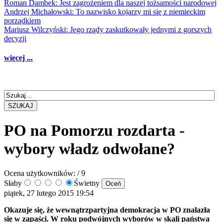
Roman Dambek: Jest zagrożeniem dla naszej tożsamości narodowej
Andrzej Michałowski: To nazwisko kojarzy mi się z niemieckim
porządkiem
Mariusz Wilczyński: Jego rządy zaskutkowały jednymi z gorszych
decyzji
więcej ...
SZUKAJ
PO na Pomorzu rozdarta -
wybory władz odwołane?
Ocena użytkowników:
/ 9
Słaby
Świetny
piątek, 27 lutego 2015 19:54
Okazuje się, że wewnątrzpartyjna demokracja w PO znalazła
się w zapaści. W roku podwójnych wyborów w skali państwa