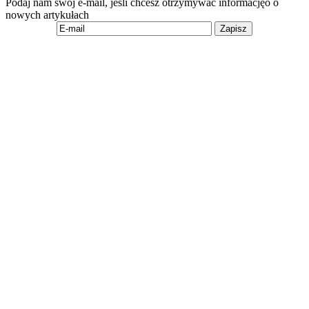
Podaj nam swój e-mail, jeśli chcesz otrzymywać informacjęo o
nowych artykułach
Zapisz