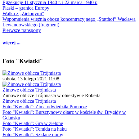
Egzekucje 11 stycznia 1940 r. i 22 marca 1940 r.
Piaski – granica Europy
Walka z „Zielonymi”
Wspomnienia więźnia obozu koncentracyjnego „Stutthof” Wacława
Lewandowskiego (fragment)
Pierwsze transporty
więcej ...
Foto "Kwiatki"
sobota, 13 lutego 2021 11:08
Zimowe oblicza Trójmiasta
Zimowe oblicze Trójmiasta w obiektywie Roberta
Zimowe oblicza Trójmiasta
Foto "Kwiatki": Zima odwiedziła Pomorze
Foto "Kwiatki": Bursztynowy ołtarz w kościele św. Brygidy w
Gdańsku
Foto "Kwiatki": Gra w zielone
Foto "Kwiatki": Temida na haku
Foto "Kwiatki": Szklane domy