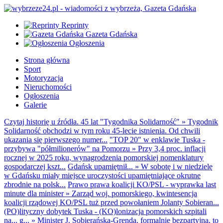
Reprinty
Gazeta Gdańska
Ogłoszenia
Strona główna
Sport
Motoryzacja
Nieruchomości
Ogłoszenia
Galerie
Czytaj historię u źródła. 45 lat "Tygodnika Solidarność"
»
Tygodnik
Solidarność obchodzi w tym roku 45-lecie istnienia. Od chwili
ukazania się pierwszego numer...
"TOP 20" w enklawie Tuska -
przybywa "półmilionerów" na Pomorzu
»
Przy 3,4 proc. inflacji
rocznej w 2025 roku, wynagrodzenia pomorskiej nomenklatury
gospodarczej kszt...
Gdańsk upamiętnił...
»
W sobotę i w niedzielę
w Gdańsku miały miejsce uroczystości upamiętniające okrutne
zbrodnie na polsk...
Prawo prawa koalicji KO/PSL - wyprawka last
minute dla minister
»
Zarząd woj. pomorskiego, kwintesencja
koalicji rządowej KO/PSL tuż przed powołaniem Jolanty Sobieran...
(PO)lityczny dobytek Tuska - (KO)lonizacja pomorskich szpitali
na... g...
»
Minister J. Sobierańska-Grenda, formalnie bezpartyjna, to