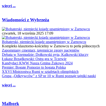
więcej ...
Wiadomości z Wybrzeża
czwartek, 18 września 2025 17:09
Bohaterski, niemiecki ksiądz upamiętniony w Żarnowcu
Kompleks klasztorno-kościelny w Żarnowcu to perła północnych
Zapomniany cmentarz, tajemnicze zgony pacjentów
Debata w Szemudzie: Dołkowski pyta, Kalkowski kluczy
Łukasz Brządkowski: Ostra gra w Tczewie
Kandydaci KWW Nasza Gmina Żukowo 2024
Premier: Bogate Pomorze to bogata Polska
XXVI Mistrzostwa Rumi w sztafetach olimpijskich
Grupa „Odkrywców” z SP nr 10 w Rumi poznaje tajniki nauki
więcej ...
Malbork