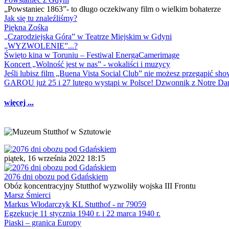
„Powstaniec 1863”- to długo oczekiwany film o wielkim bohaterze
Jak się tu znaleźliśmy?
Piękna Zośka
„Czarodziejska Góra” w Teatrze Miejskim w Gdyni
„WYZWOLENIE”...?
Święto kina w Toruniu – Festiwal EnergaCamerimage
Koncert „Wolność jest w nas” - wokaliści i muzycy
Jeśli lubisz film „Buena Vista Social Club” nie możesz przegapić s
GAROU już 25 i 27 lutego wystąpi w Polsce! Dzwonnik z Notre 
więcej ...
piątek, 16 września 2022 18:15
2076 dni obozu pod Gdańskiem
Obóz koncentracyjny Stutthof wyzwoliły wojska III Frontu
Marsz Śmierci
Markus Włodarczyk KL Stutthof - nr 79059
Egzekucje 11 stycznia 1940 r. i 22 marca 1940 r.
Piaski – granica Europy