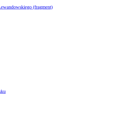
Lewandowskiego (fragment)
sku