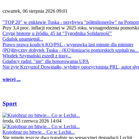
czwartek, 06 sierpnia 2026 09:01
"TOP 20" w enklawie Tuska - przybywa "półmilionerów" na Pomor
Przy 3,4 proc. inflacji rocznej w 2025 roku, wynagrodzenia pomorski
Czytaj historię u źródła. 45 lat "Tygodnika Solidarność"
Gdańsk upamiętnił...
Prawo prawa koalicji KO/PSL - wyprawka last minute dla minister
(PO)lityczny dobytek Tuska - (KO)lonizacja pomorskich szpitali na..
Włodek Szymański zszedł z trasy...
Gdańscy radni: "nie" dla honorowania UPA
Nie żyje Krzysztof Dowgiałło, wybitny opozycjonista PRL, autor sł
więcej ...
Sport
środa, 03 czerwca 2026 14:04
Krajobraz po bitwie... Co w Lechii...
Nie minęło jeszcze dwa tygodnie po sensacyjnej degradacji Lechii