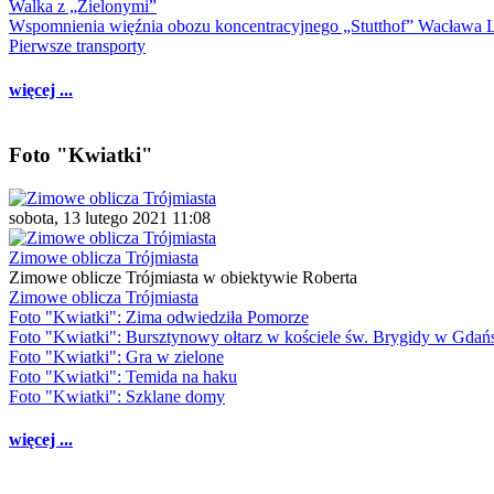
Walka z „Zielonymi”
Wspomnienia więźnia obozu koncentracyjnego „Stutthof” Wacława 
Pierwsze transporty
więcej ...
Foto "Kwiatki"
sobota, 13 lutego 2021 11:08
Zimowe oblicza Trójmiasta
Zimowe oblicze Trójmiasta w obiektywie Roberta
Zimowe oblicza Trójmiasta
Foto "Kwiatki": Zima odwiedziła Pomorze
Foto "Kwiatki": Bursztynowy ołtarz w kościele św. Brygidy w Gdań
Foto "Kwiatki": Gra w zielone
Foto "Kwiatki": Temida na haku
Foto "Kwiatki": Szklane domy
więcej ...