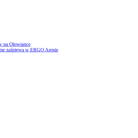
how na Ołowiance
Dame zaśpiewa w ERGO Arenie