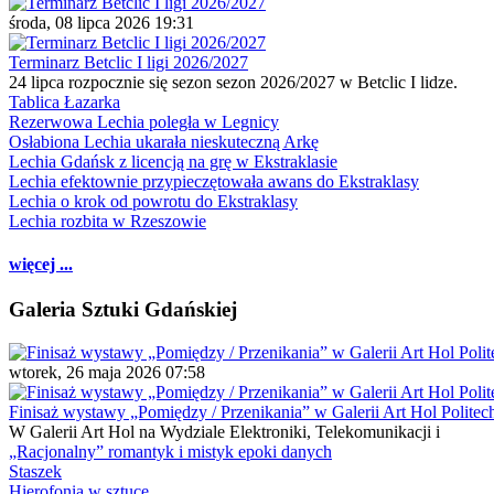
środa, 08 lipca 2026 19:31
Terminarz Betclic I ligi 2026/2027
24 lipca rozpocznie się sezon sezon 2026/2027 w Betclic I lidze.
Tablica Łazarka
Rezerwowa Lechia poległa w Legnicy
Osłabiona Lechia ukarała nieskuteczną Arkę
Lechia Gdańsk z licencją na grę w Ekstraklasie
Lechia efektownie przypieczętowała awans do Ekstraklasy
Lechia o krok od powrotu do Ekstraklasy
Lechia rozbita w Rzeszowie
więcej ...
Galeria Sztuki Gdańskiej
wtorek, 26 maja 2026 07:58
Finisaż wystawy „Pomiędzy / Przenikania” w Galerii Art Hol Politec
W Galerii Art Hol na Wydziale Elektroniki, Telekomunikacji i
„Racjonalny” romantyk i mistyk epoki danych
Staszek
Hierofonia w sztuce