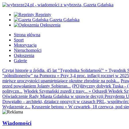
Reprinty
Gazeta Gdańska
Ogłoszenia
Strona główna
Sport
Motoryzacja
Nieruchomości
Ogłoszenia
Galerie
Czytaj historię u źródła. 45 lat "Tygodnika Solidarność"
»
Tygodnik S
"półmilionerów" na Pomorzu
»
Przy 3,4 proc. inflacji rocznej w 20
miejsce uroczystości upamiętniające okrutne zbrodnie na polsk...
Praw
przed powołaniem Jolanty Sobieran...
(PO)lityczny dobytek Tuska - (K
polityczn...
Włodek Szymański zszedł z trasy...
»
Odszedł Włodek Szy
Oświadczenie Rady Miasta Gdańska w sprawie decyzji Prezydenta U
Dowgiałło – architekt, działacz opozycji w czasach PRL, współtwórca 
Wydarzenie z...
Kruszenie betonu
»
W czwartek, 18 czerwca, pod sie
Wiadomości