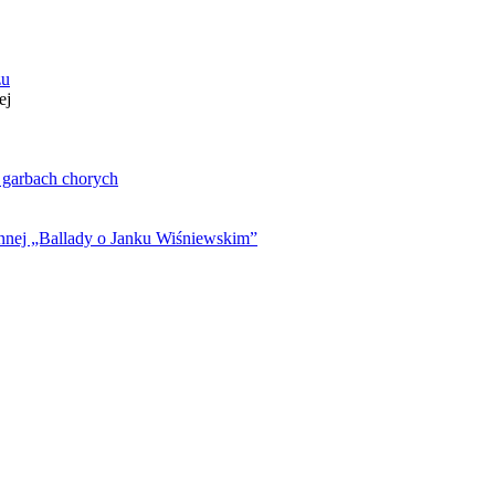
zu
ej
. garbach chorych
ynnej „Ballady o Janku Wiśniewskim”