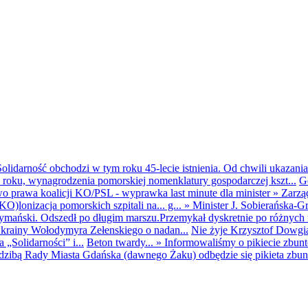
olidarność obchodzi w tym roku 45-lecie istnienia. Od chwili ukazania
25 roku, wynagrodzenia pomorskiej nomenklatury gospodarczej kszt...
G
o prawa koalicji KO/PSL - wyprawka last minute dla minister
»
Zarzą
O)lonizacja pomorskich szpitali na... g...
»
Minister J. Sobierańska-G
mański. Odszedł po długim marszu.Przemykał dyskretnie po różnych r
krainy Wołodymyra Zełenskiego o nadan...
Nie żyje Krzysztof Dowgiał
„Solidarności” i...
Beton twardy...
»
Informowaliśmy o pikiecie zbu
dzibą Rady Miasta Gdańska (dawnego Żaku) odbędzie się pikieta zbun