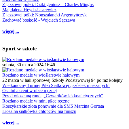
Z jazzowej półki: Dziki geniusz – Charles Mingus
Magdalena Heyda-Usarewicz
Z jazzowej półki: Nonszalancki Argentyńczyk
Zachować boskość - Wojciech Sęczawa
więcej ...
Sport w szkole
sobota, 30 marca 2024 16:46
Rozdano medale w wioślarstwie halowym
22 marca w hali sportowej Szkoły Podstawowej 94 po raz kolejny
Wielkanocny Turniej Piłki Siatkowej ,,szóstek mieszanych”
Ostatni akcent w piłce ręcznej
Przed wiosenną rundą „Czwartków lekkoatletycznych”
Rozdano medale w mini piłce ręcznej
Koszykarskie złota ponownie dla SMS Marcina Gortata
Licealna siatkówka chłopców ma finiszu
więcej ...