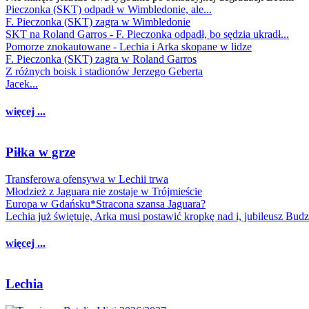
Pieczonka (SKT) odpadł w Wimbledonie, ale...
F. Pieczonka (SKT) zagra w Wimbledonie
SKT na Roland Garros - F. Pieczonka odpadł, bo sędzia ukradł...
Pomorze znokautowane - Lechia i Arka skopane w lidze
F. Pieczonka (SKT) zagra w Roland Garros
Z różnych boisk i stadionów Jerzego Geberta
Jacek...
więcej ...
Piłka w grze
Transferowa ofensywa w Lechii trwa
Młodzież z Jaguara nie zostaje w Trójmieście
Europa w Gdańsku*Stracona szansa Jaguara?
Lechia już świętuje, Arka musi postawić kropkę nad i, jubileusz Bud
więcej ...
Lechia