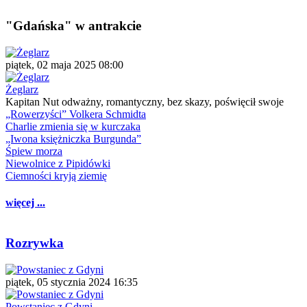
"Gdańska" w antrakcie
piątek, 02 maja 2025 08:00
Żeglarz
Kapitan Nut odważny, romantyczny, bez skazy, poświęcił swoje
„Rowerzyści” Volkera Schmidta
Charlie zmienia się w kurczaka
„Iwona księżniczka Burgunda”
Śpiew morza
Niewolnice z Pipidówki
Ciemności kryją ziemię
więcej ...
Rozrywka
piątek, 05 stycznia 2024 16:35
Powstaniec z Gdyni