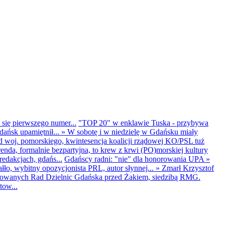
 się pierwszego numer...
"TOP 20" w enklawie Tuska - przybywa
dańsk upamiętnił...
»
W sobotę i w niedzielę w Gdańsku miały
d woj. pomorskiego, kwintesencja koalicji rządowej KO/PSL tuż
renda, formalnie bezpartyjna, to krew z krwi (PO)morskiej kultury
edakcjach, gdańs...
Gdańscy radni: "nie" dla honorowania UPA
»
ło, wybitny opozycjonista PRL, autor słynnej...
»
Zmarł Krzysztof
ntowanych Rad Dzielnic Gdańska przed Żakiem, siedzibą RMG.
tow...