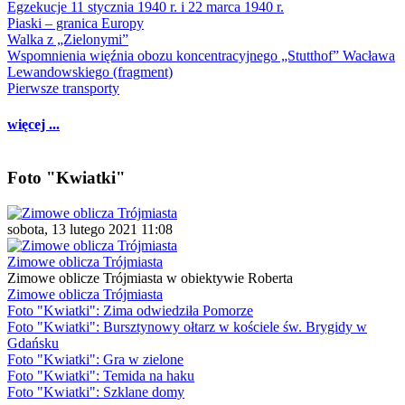
Egzekucje 11 stycznia 1940 r. i 22 marca 1940 r.
Piaski – granica Europy
Walka z „Zielonymi”
Wspomnienia więźnia obozu koncentracyjnego „Stutthof” Wacława
Lewandowskiego (fragment)
Pierwsze transporty
więcej ...
Foto "Kwiatki"
sobota, 13 lutego 2021 11:08
Zimowe oblicza Trójmiasta
Zimowe oblicze Trójmiasta w obiektywie Roberta
Zimowe oblicza Trójmiasta
Foto "Kwiatki": Zima odwiedziła Pomorze
Foto "Kwiatki": Bursztynowy ołtarz w kościele św. Brygidy w
Gdańsku
Foto "Kwiatki": Gra w zielone
Foto "Kwiatki": Temida na haku
Foto "Kwiatki": Szklane domy