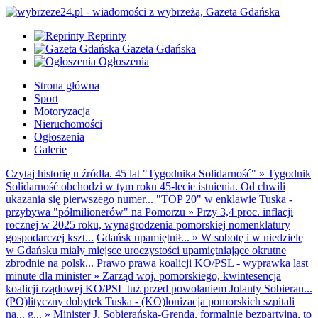
Reprinty
Gazeta Gdańska
Ogłoszenia
Strona główna
Sport
Motoryzacja
Nieruchomości
Ogłoszenia
Galerie
Czytaj historię u źródła. 45 lat "Tygodnika Solidarność"
»
Tygodnik
Solidarność obchodzi w tym roku 45-lecie istnienia. Od chwili
ukazania się pierwszego numer...
"TOP 20" w enklawie Tuska -
przybywa "półmilionerów" na Pomorzu
»
Przy 3,4 proc. inflacji
rocznej w 2025 roku, wynagrodzenia pomorskiej nomenklatury
gospodarczej kszt...
Gdańsk upamiętnił...
»
W sobotę i w niedzielę
w Gdańsku miały miejsce uroczystości upamiętniające okrutne
zbrodnie na polsk...
Prawo prawa koalicji KO/PSL - wyprawka last
minute dla minister
»
Zarząd woj. pomorskiego, kwintesencja
koalicji rządowej KO/PSL tuż przed powołaniem Jolanty Sobieran...
(PO)lityczny dobytek Tuska - (KO)lonizacja pomorskich szpitali
na... g...
»
Minister J. Sobierańska-Grenda, formalnie bezpartyjna, to