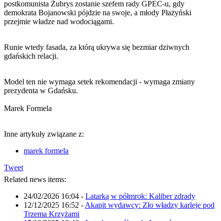
postkomunista Żubrys zostanie szefem rady GPEC-u, gdy
demokrata Bojanowski pójdzie na swoje, a młody Płażyński
przejmie władze nad wodociągami.
Runie wtedy fasada, za którą ukrywa się bezmiar dziwnych
gdańskich relacji.
Model ten nie wymaga setek rekomendacji - wymaga zmiany
prezydenta w Gdańsku.
Marek Formela
Inne artykuły związane z:
marek formela
Tweet
Related news items:
24/02/2026 16:04
-
Latarką w półmrok: Kaliber zdrady
12/12/2025 16:52
-
Akapit wydawcy: Zło władzy karleje pod
Trzema Krzyżami