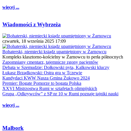
więcej ...
Wiadomości z Wybrzeża
czwartek, 18 września 2025 17:09
Bohaterski, niemiecki ksiądz upamiętniony w Żarnowcu
Kompleks klasztorno-kościelny w Żarnowcu to perła północnych
Zapomniany cmentarz, tajemnicze zgony pacjentów
Debata w Szemudzie: Dołkowski pyta, Kalkowski kluczy
Łukasz Brządkowski: Ostra gra w Tczewie
Kandydaci KWW Nasza Gmina Żukowo 2024
Premier: Bogate Pomorze to bogata Polska
XXVI Mistrzostwa Rumi w sztafetach olimpijskich
Grupa „Odkrywców” z SP nr 10 w Rumi poznaje tajniki nauki
więcej ...
Malbork