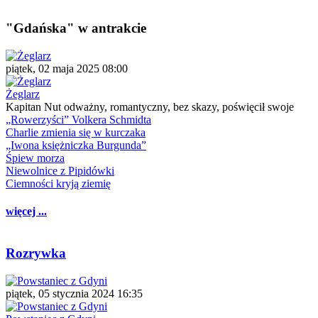
"Gdańska" w antrakcie
piątek, 02 maja 2025 08:00
Żeglarz
Kapitan Nut odważny, romantyczny, bez skazy, poświęcił swoje
„Rowerzyści” Volkera Schmidta
Charlie zmienia się w kurczaka
„Iwona księżniczka Burgunda”
Śpiew morza
Niewolnice z Pipidówki
Ciemności kryją ziemię
więcej ...
Rozrywka
piątek, 05 stycznia 2024 16:35