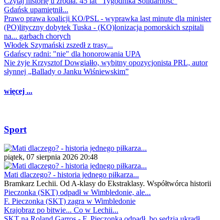
Czytaj historię u źródła. 45 lat "Tygodnika Solidarność"
Gdańsk upamiętnił...
Prawo prawa koalicji KO/PSL - wyprawka last minute dla minister
(PO)lityczny dobytek Tuska - (KO)lonizacja pomorskich szpitali
na... garbach chorych
Włodek Szymański zszedł z trasy...
Gdańscy radni: "nie" dla honorowania UPA
Nie żyje Krzysztof Dowgiałło, wybitny opozycjonista PRL, autor
słynnej „Ballady o Janku Wiśniewskim”
więcej ...
Sport
piątek, 07 sierpnia 2026 20:48
Mati dlaczego? - historia jednego piłkarza...
Bramkarz Lechii. Od A-klasy do Ekstraklasy. Współtwórca historii
Pieczonka (SKT) odpadł w Wimbledonie, ale...
F. Pieczonka (SKT) zagra w Wimbledonie
Krajobraz po bitwie... Co w Lechii...
SKT na Roland Garros - F. Pieczonka odpadł, bo sędzia ukradł...