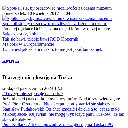
poniedziałek, 10 kwietnia 2017 18:04
Spotkali się, by oszacować możliwości założenia muzeum
Fundacja „Mater Dei”, ta sama dzięki której w dużej mierze
Sukces jest (z) kobietą
Tak się bawi, tak się bawi ROD Kopernik!
Malbork w Europarlamencie
To nie jest jakieś tam miasto, to nie jest jakiś tam zamek
więcej ...
Dlaczego nie głosuję na Tuska
środa, 04 października 2023 12:35
Dlaczego nie zagłosuję na Tuska?
Już dni dzielą nas od kolejnych wyborów. Niektórzy twierdzą, że
Prof. Piotr Czauderna: Nie akceptuję, gdy gardzi się słabszym
Stanisław Fudakowski: On chce rządzić i dzielić a to jest za mało
Mikołaj Jacek Kujawian: nie mogę wybaczyć panu Tuskowi, że tak
skłócił Polaków
Piotr Kotlarz: Z trzech powodów nie zagłosuję na Tuska i PO