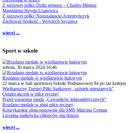
Z jazzowej półki: Dziki geniusz – Charles Mingus
Magdalena Heyda-Usarewicz
Z jazzowej półki: Nonszalancki Argentyńczyk
Zachować boskość - Wojciech Sęczawa
więcej ...
Sport w szkole
sobota, 30 marca 2024 16:46
Rozdano medale w wioślarstwie halowym
22 marca w hali sportowej Szkoły Podstawowej 94 po raz kolejny
Wielkanocny Turniej Piłki Siatkowej ,,szóstek mieszanych”
Ostatni akcent w piłce ręcznej
Przed wiosenną rundą „Czwartków lekkoatletycznych”
Rozdano medale w mini piłce ręcznej
Koszykarskie złota ponownie dla SMS Marcina Gortata
Licealna siatkówka chłopców ma finiszu
więcej ...