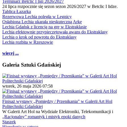
Terminarz Betclic I ligi 2026/2027
24 lipca rozpocznie się sezon sezon 2026/2027 w Betclic I lidze.
Tablica Łazarka
Rezerwowa Lechia poległa w Legnicy
Osłabiona Lechia ukarała nieskuteczną Arkę
Lechia Gdańsk z licencją na grę w Ekstraklasie
Lechia efektownie przypieczętowała awans do Ekstraklasy
Lechia o krok od powrotu do Ekstraklasy
Lechia rozbita w Rzeszowie
więcej ...
Galeria Sztuki Gdańskiej
wtorek, 26 maja 2026 07:58
Finisaż wystawy „Pomiędzy / Przenikania” w Galerii Art Hol
Politechniki Gdańskiej
W Galerii Art Hol na Wydziale Elektroniki, Telekomunikacji i
„Racjonalny” romantyk i mistyk epoki danych
Staszek
Hierofonia w sztuce