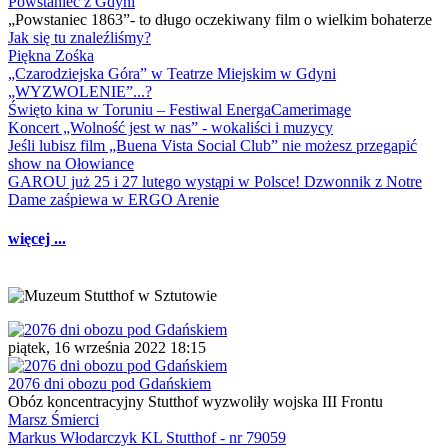
Powstaniec z Gdyni
„Powstaniec 1863”- to długo oczekiwany film o wielkim bohaterze
Jak się tu znaleźliśmy?
Piękna Zośka
„Czarodziejska Góra” w Teatrze Miejskim w Gdyni
„WYZWOLENIE”...?
Święto kina w Toruniu – Festiwal EnergaCamerimage
Koncert „Wolność jest w nas” - wokaliści i muzycy
Jeśli lubisz film „Buena Vista Social Club” nie możesz przegapić
show na Ołowiance
GAROU już 25 i 27 lutego wystąpi w Polsce! Dzwonnik z Notre
Dame zaśpiewa w ERGO Arenie
więcej ...
piątek, 16 września 2022 18:15
2076 dni obozu pod Gdańskiem
Obóz koncentracyjny Stutthof wyzwoliły wojska III Frontu
Marsz Śmierci
Markus Włodarczyk KL Stutthof - nr 79059