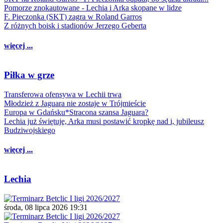
Pomorze znokautowane - Lechia i Arka skopane w lidze
F. Pieczonka (SKT) zagra w Roland Garros
Z różnych boisk i stadionów Jerzego Geberta
więcej ...
Piłka w grze
Transferowa ofensywa w Lechii trwa
Młodzież z Jaguara nie zostaje w Trójmieście
Europa w Gdańsku*Stracona szansa Jaguara?
Lechia już świętuje, Arka musi postawić kropkę nad i, jubileusz
Budziwojskiego
więcej ...
Lechia
środa, 08 lipca 2026 19:31