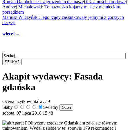
Roman Dambek: Jest zagrożeniem dla naszej tożsamości narodowej
Andrzej Michałowski: To nazwisko kojarzy mi się z niemieckim
porządkiem
Mariusz Wilczyński: Jego rządy zaskutkowały jednymi z gorszych
decyzji
więcej ...
SZUKAJ
Akapit wydawcy: Fasada
gdańska
Ocena użytkowników:
/ 9
Słaby
Świetny
sobota, 07 lipca 2018 15:48
Aparat POlityczny rządzący Gdańskiem zajął się równym
traktowaniem. Wydał z siebie w tej sprawie 179 rekomendacji