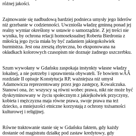
różnej jakości.
Zajmowanie się nadbudową bardziej podnieca umysły jego liderów
niż grzebanie w codzienności. Uwzniośla władzę gminną ponad jej
realny wymiar określony w ustawie o samorządzie. Z jej treści nie
wynika, by ochrona relacji homoseksualnej Roberta Biedronia z
miłością jego życia miała by być zadaniem jakiegokolwiek
burmistrza. Jest ona zresztą zbyteczna, bo eksponowana na
okładkach kolorowych czasopism nie doznaje żadnego uszczerbku.
Szum wywołany w Gdańsku zaspokaja instynkty własne władzy
lokalnej, a nie potrzeby i uprawnienia obywateli. Te bowiem wÂÂ
rozdziale II opisuje Konstytucja RP, ważniejsza niż umysł
Adamowicza reprezentowany przez jego zastępcę, Kowalczuka.
Stanowi ona, że: wszyscy są równi wobec prawa, nikt nie może być
dyskryminowany w życiu społecznym z jakiejkolwiek przyczyny,
kobieta i mężczyzna maja równe prawa, swoje prawa ma też
dziecko, a mniejszości etniczne korzystają z ochrony tożsamości
kulturowej i religijnej.
Równe traktowanie stanie się w Gdańsku faktem, gdy każdy
dostanie od magistratu działkę pod zastaw kredytowy, gdy