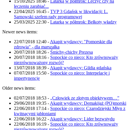
15/10/2025 18:46
-
Latarką w półmrok: Leczyć czy na
leczeniu zarabiać...
22/04/2025 16:45
-
TVP 3 Gdańsk w likwidacji: L.
Sarnowski szefem rady programowej
25/03/2025 22:30
-
Latarką w półmrok: Bełkoty władzy
Newer news items:
22/07/2018 12:40
-
Akapit wydawcy: "Pomorskie dla
zdrowia" - dla marszałka
20/07/2018 18:26
-
Śmichy-chichy Prezesa
20/07/2018 18:16
-
Sopockie co nieco: Kto zrównoważy
niezrównoważony rozwój?
13/07/2018 18:39
-
Akapit wydawcy: Gildia gdańska
07/07/2018 15:50
-
Sopockie co nieco: Interpelacje i
impertynencje
Older news items:
02/07/2018 18:53
-
„Człowiek ze złotym obiektywem…”
29/06/2018 19:35
-
Akapit wydawcy: Demakijaż (PO)morski
22/06/2018 17:14
-
Sopockie co nieco: Czarodziejski Młyn z
kwitnącymi jabłoniami
22/06/2018 16:22
-
Akapit wydawcy: Lider bezwstydu
22/06/2018 16:19
-
Sopockie co nieco: Kto zrównoważy
niezrównoważony rozwój?