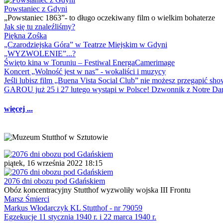
Powstaniec z Gdyni
„Powstaniec 1863”- to długo oczekiwany film o wielkim bohaterze
Jak się tu znaleźliśmy?
Piękna Zośka
„Czarodziejska Góra” w Teatrze Miejskim w Gdyni
„WYZWOLENIE”...?
Święto kina w Toruniu – Festiwal EnergaCamerimage
Koncert „Wolność jest w nas” - wokaliści i muzycy
Jeśli lubisz film „Buena Vista Social Club” nie możesz przegapić s
GAROU już 25 i 27 lutego wystąpi w Polsce! Dzwonnik z Notre 
więcej ...
piątek, 16 września 2022 18:15
2076 dni obozu pod Gdańskiem
Obóz koncentracyjny Stutthof wyzwoliły wojska III Frontu
Marsz Śmierci
Markus Włodarczyk KL Stutthof - nr 79059
Egzekucje 11 stycznia 1940 r. i 22 marca 1940 r.