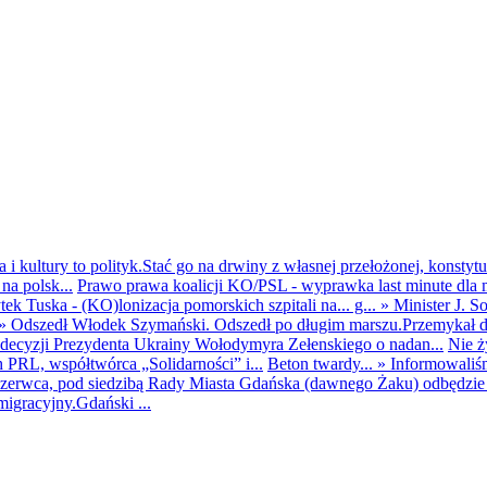
i kultury to polityk.Stać go na drwiny z własnej przełożonej, konstytuc
na polsk...
Prawo prawa koalicji KO/PSL - wyprawka last minute dla m
ek Tuska - (KO)lonizacja pomorskich szpitali na... g...
»
Minister J. S
»
Odszedł Włodek Szymański. Odszedł po długim marszu.Przemykał dys
ecyzji Prezydenta Ukrainy Wołodymyra Zełenskiego o nadan...
Nie ż
h PRL, współtwórca „Solidarności” i...
Beton twardy...
»
Informowaliś
zerwca, pod siedzibą Rady Miasta Gdańska (dawnego Żaku) odbędzie s
igracyjny.Gdański ...