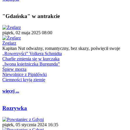
"Gdańska" w antrakcie
piątek, 02 maja 2025 08:00
Żeglarz
Kapitan Nut odważny, romantyczny, bez skazy, poświęcił swoje
„Rowerzyści” Volkera Schmidta
Charlie zmienia się w kurczaka
„Iwona księżniczka Burgunda”
Śpiew morza
Niewolnice z Pipidówki
Ciemności kryją ziemię
więcej ...
Rozrywka
piątek, 05 stycznia 2024 16:35