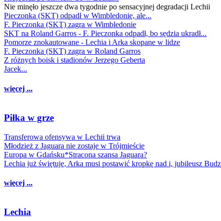
Nie minęło jeszcze dwa tygodnie po sensacyjnej degradacji Lechii
Pieczonka (SKT) odpadł w Wimbledonie, ale...
F. Pieczonka (SKT) zagra w Wimbledonie
SKT na Roland Garros - F. Pieczonka odpadł, bo sędzia ukradł...
Pomorze znokautowane - Lechia i Arka skopane w lidze
F. Pieczonka (SKT) zagra w Roland Garros
Z różnych boisk i stadionów Jerzego Geberta
Jacek...
więcej ...
Piłka w grze
Transferowa ofensywa w Lechii trwa
Młodzież z Jaguara nie zostaje w Trójmieście
Europa w Gdańsku*Stracona szansa Jaguara?
Lechia już świętuje, Arka musi postawić kropkę nad i, jubileusz Bud
więcej ...
Lechia