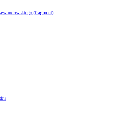
Lewandowskiego (fragment)
sku