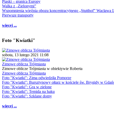
Piaski – granica Europy
Walka z „Zielonymi”
Wspomnienia więźnia obozu koncentracyjnego „Stutthof” Wacława 
Pierwsze transporty
więcej ...
Foto "Kwiatki"
sobota, 13 lutego 2021 11:08
Zimowe oblicza Trójmiasta
Zimowe oblicze Trójmiasta w obiektywie Roberta
Zimowe oblicza Trójmiasta
Foto "Kwiatki": Zima odwiedziła Pomorze
Foto "Kwiatki": Bursztynowy ołtarz w kościele św. Brygidy w Gdań
Foto "Kwiatki": Gra w zielone
Foto "Kwiatki": Temida na haku
Foto "Kwiatki": Szklane domy
więcej ...