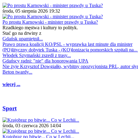
środa, 05 sierpnia 2026 19:32
Po prostu Karnowski - minister prawdy u Tuska?
Rzadkiego męstwa i kultury to polityk.
Stać go na drwiny z
Gdańsk upamiętnił...
Prawo prawa koalicji KO/PSL - wyprawka last minute dla minister
(PO)lityczny dobytek Tuska - (KO)lonizacja pomorskich szpitali na..
Włodek Szymański zszedł z trasy...
Gdańscy radni: "nie" dla honorowania UPA
Nie żyje Krzysztof Dowgiałło, wybitny opozycjonista PRL, autor sł
Beton twardy...
więcej ...
Sport
środa, 03 czerwca 2026 14:04
Krajobraz po bitwie... Co w Lechii...