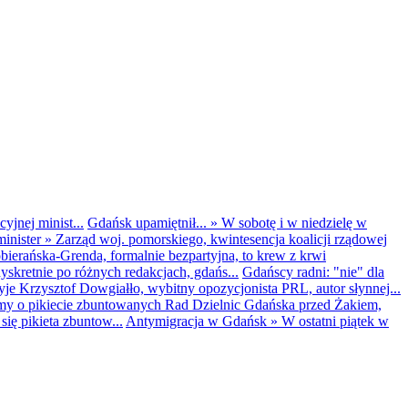
yjnej minist...
Gdańsk upamiętnił...
»
W sobotę i w niedzielę w
inister
»
Zarząd woj. pomorskiego, kwintesencja koalicji rządowej
obierańska-Grenda, formalnie bezpartyjna, to krew z krwi
kretnie po różnych redakcjach, gdańs...
Gdańscy radni: "nie" dla
yje Krzysztof Dowgiałło, wybitny opozycjonista PRL, autor słynnej...
my o pikiecie zbuntowanych Rad Dzielnic Gdańska przed Żakiem,
ię pikieta zbuntow...
Antymigracja w Gdańsk
»
W ostatni piątek w