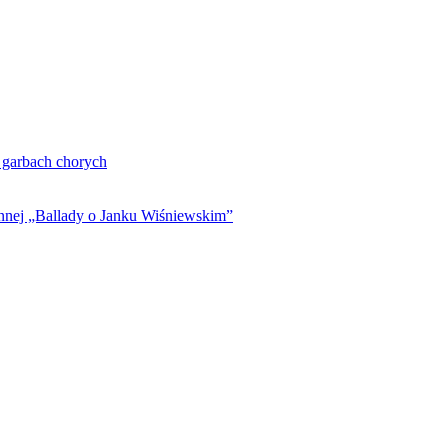
. garbach chorych
ynnej „Ballady o Janku Wiśniewskim”