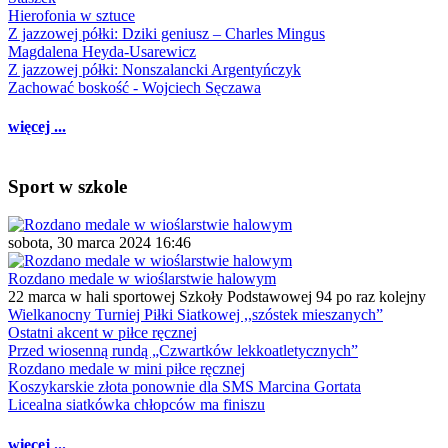
Hierofonia w sztuce
Z jazzowej półki: Dziki geniusz – Charles Mingus
Magdalena Heyda-Usarewicz
Z jazzowej półki: Nonszalancki Argentyńczyk
Zachować boskość - Wojciech Sęczawa
więcej ...
Sport w szkole
sobota, 30 marca 2024 16:46
Rozdano medale w wioślarstwie halowym
22 marca w hali sportowej Szkoły Podstawowej 94 po raz kolejny
Wielkanocny Turniej Piłki Siatkowej ,,szóstek mieszanych”
Ostatni akcent w piłce ręcznej
Przed wiosenną rundą „Czwartków lekkoatletycznych”
Rozdano medale w mini piłce ręcznej
Koszykarskie złota ponownie dla SMS Marcina Gortata
Licealna siatkówka chłopców ma finiszu
więcej ...