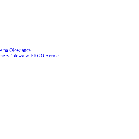
how na Ołowiance
Dame zaśpiewa w ERGO Arenie