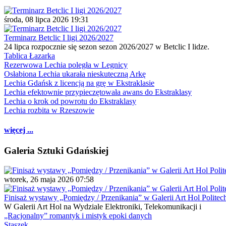
środa, 08 lipca 2026 19:31
Terminarz Betclic I ligi 2026/2027
24 lipca rozpocznie się sezon sezon 2026/2027 w Betclic I lidze.
Tablica Łazarka
Rezerwowa Lechia poległa w Legnicy
Osłabiona Lechia ukarała nieskuteczną Arkę
Lechia Gdańsk z licencją na grę w Ekstraklasie
Lechia efektownie przypieczętowała awans do Ekstraklasy
Lechia o krok od powrotu do Ekstraklasy
Lechia rozbita w Rzeszowie
więcej ...
Galeria Sztuki Gdańskiej
wtorek, 26 maja 2026 07:58
Finisaż wystawy „Pomiędzy / Przenikania” w Galerii Art Hol Politec
W Galerii Art Hol na Wydziale Elektroniki, Telekomunikacji i
„Racjonalny” romantyk i mistyk epoki danych
Staszek