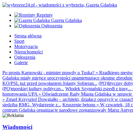
Reprinty
Gazeta Gdańska
Ogłoszenia
Strona główna
Sport
Motoryzacja
Nieruchomości
Ogłoszenia
Galerie
Po prostu Karnowski - minister prawdy u Tuska?
»
Rzadkiego męstwa 
Gdańsku miały miejsce uroczystości upamiętniające okrutne zbrodnie 
KO/PSL tuż przed powołaniem Jolanty Sobieran...
(PO)lityczny dobyt
(PO)morskiej kultury polityczn...
Włodek Szymański zszedł z trasy...
honorowania UPA
»
Oświadczenie Rady Miasta Gdańska w sprawie d
»
Zmarł Krzysztof Dowgiałło – architekt, działacz opozycji w czasac
siedzibą RMG. Wydarzenie z...
Kruszenie betonu
»
W czwartek, 18 c
centrum Gdańska organizacje narodowe zorganizowały Marsz Antyem
Wiadomości