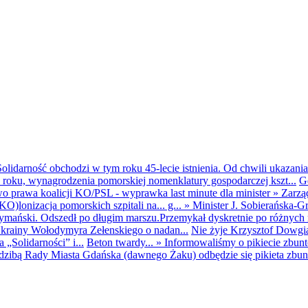
olidarność obchodzi w tym roku 45-lecie istnienia. Od chwili ukazania
25 roku, wynagrodzenia pomorskiej nomenklatury gospodarczej kszt...
G
o prawa koalicji KO/PSL - wyprawka last minute dla minister
»
Zarzą
O)lonizacja pomorskich szpitali na... g...
»
Minister J. Sobierańska-G
mański. Odszedł po długim marszu.Przemykał dyskretnie po różnych r
krainy Wołodymyra Zełenskiego o nadan...
Nie żyje Krzysztof Dowgiał
„Solidarności” i...
Beton twardy...
»
Informowaliśmy o pikiecie zbu
dzibą Rady Miasta Gdańska (dawnego Żaku) odbędzie się pikieta zbun