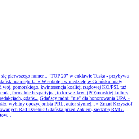
 się pierwszego numer...
"TOP 20" w enklawie Tuska - przybywa
dańsk upamiętnił...
»
W sobotę i w niedzielę w Gdańsku miały
d woj. pomorskiego, kwintesencja koalicji rządowej KO/PSL tuż
renda, formalnie bezpartyjna, to krew z krwi (PO)morskiej kultury
edakcjach, gdańs...
Gdańscy radni: "nie" dla honorowania UPA
»
ło, wybitny opozycjonista PRL, autor słynnej...
»
Zmarł Krzysztof
ntowanych Rad Dzielnic Gdańska przed Żakiem, siedzibą RMG.
tow...