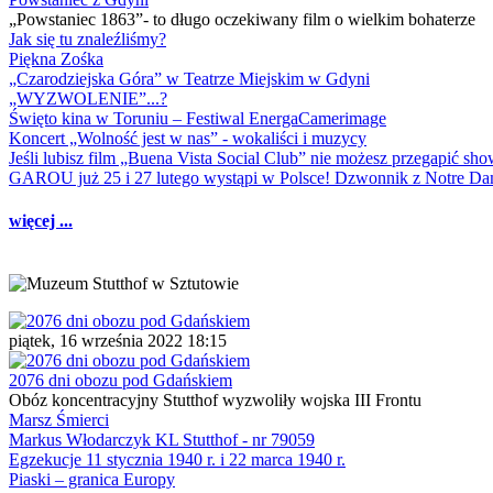
„Powstaniec 1863”- to długo oczekiwany film o wielkim bohaterze
Jak się tu znaleźliśmy?
Piękna Zośka
„Czarodziejska Góra” w Teatrze Miejskim w Gdyni
„WYZWOLENIE”...?
Święto kina w Toruniu – Festiwal EnergaCamerimage
Koncert „Wolność jest w nas” - wokaliści i muzycy
Jeśli lubisz film „Buena Vista Social Club” nie możesz przegapić s
GAROU już 25 i 27 lutego wystąpi w Polsce! Dzwonnik z Notre 
więcej ...
piątek, 16 września 2022 18:15
2076 dni obozu pod Gdańskiem
Obóz koncentracyjny Stutthof wyzwoliły wojska III Frontu
Marsz Śmierci
Markus Włodarczyk KL Stutthof - nr 79059
Egzekucje 11 stycznia 1940 r. i 22 marca 1940 r.
Piaski – granica Europy