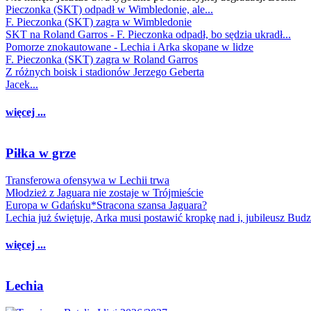
Pieczonka (SKT) odpadł w Wimbledonie, ale...
F. Pieczonka (SKT) zagra w Wimbledonie
SKT na Roland Garros - F. Pieczonka odpadł, bo sędzia ukradł...
Pomorze znokautowane - Lechia i Arka skopane w lidze
F. Pieczonka (SKT) zagra w Roland Garros
Z różnych boisk i stadionów Jerzego Geberta
Jacek...
więcej ...
Piłka w grze
Transferowa ofensywa w Lechii trwa
Młodzież z Jaguara nie zostaje w Trójmieście
Europa w Gdańsku*Stracona szansa Jaguara?
Lechia już świętuje, Arka musi postawić kropkę nad i, jubileusz Bud
więcej ...
Lechia