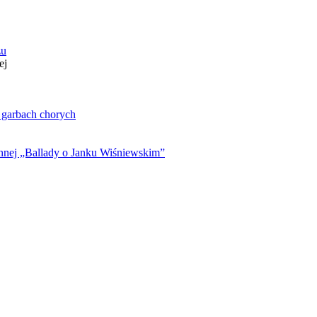
zu
ej
. garbach chorych
ynnej „Ballady o Janku Wiśniewskim”