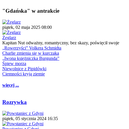
"Gdańska" w antrakcie
piątek, 02 maja 2025 08:00
Żeglarz
Kapitan Nut odważny, romantyczny, bez skazy, poświęcił swoje
„Rowerzyści” Volkera Schmidta
Charlie zmienia się w kurczaka
„Iwona księżniczka Burgunda”
Śpiew morza
Niewolnice z Pipidówki
Ciemności kryją ziemię
więcej ...
Rozrywka
piątek, 05 stycznia 2024 16:35
Powstaniec z Gdyni