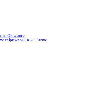
how na Ołowiance
Dame zaśpiewa w ERGO Arenie