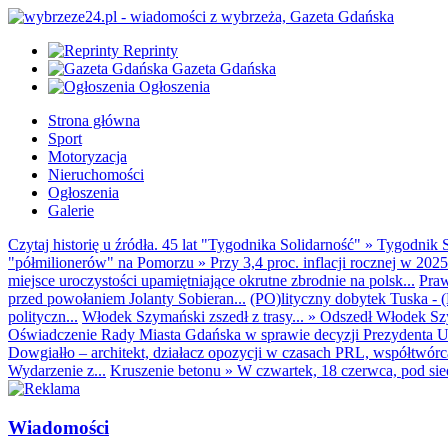
Reprinty
Gazeta Gdańska
Ogłoszenia
Strona główna
Sport
Motoryzacja
Nieruchomości
Ogłoszenia
Galerie
Czytaj historię u źródła. 45 lat "Tygodnika Solidarność"
»
Tygodnik S
"półmilionerów" na Pomorzu
»
Przy 3,4 proc. inflacji rocznej w 20
miejsce uroczystości upamiętniające okrutne zbrodnie na polsk...
Praw
przed powołaniem Jolanty Sobieran...
(PO)lityczny dobytek Tuska - (K
polityczn...
Włodek Szymański zszedł z trasy...
»
Odszedł Włodek Szy
Oświadczenie Rady Miasta Gdańska w sprawie decyzji Prezydenta U
Dowgiałło – architekt, działacz opozycji w czasach PRL, współtwórca 
Wydarzenie z...
Kruszenie betonu
»
W czwartek, 18 czerwca, pod sie
Wiadomości