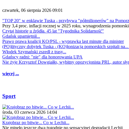
czwartek, 06 sierpnia 2026 09:01
"TOP 20" w enklawie Tuska - przybywa "półmilionerów" na Pomor
Przy 3,4 proc. inflacji rocznej w 2025 roku, wynagrodzenia pomorski
Czytaj historię u źródła. 45 lat "Tygodnika Solidarność"
Gdańsk upamiętnił...
Prawo prawa koalicji KO/PSL - wyprawka last minute dla minister
(PO)lityczny dobytek Tuska - (KO)lonizacja pomorskich szpitali na..
Włodek Szymański zszedł z trasy...
Gdańscy radni: "nie" dla honorowania UPA
Nie żyje Krzysztof Dowgiałło, wybitny opozycjonista PRL, autor sł
więcej ...
Sport
środa, 03 czerwca 2026 14:04
Krajobraz po bitwie... Co w Lechii...
Nie minęło jeszcze dwa tygodnie po sensacyjnej degradacji Lechii