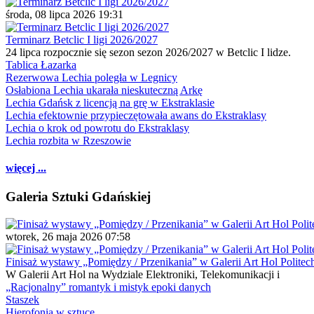
środa, 08 lipca 2026 19:31
Terminarz Betclic I ligi 2026/2027
24 lipca rozpocznie się sezon sezon 2026/2027 w Betclic I lidze.
Tablica Łazarka
Rezerwowa Lechia poległa w Legnicy
Osłabiona Lechia ukarała nieskuteczną Arkę
Lechia Gdańsk z licencją na grę w Ekstraklasie
Lechia efektownie przypieczętowała awans do Ekstraklasy
Lechia o krok od powrotu do Ekstraklasy
Lechia rozbita w Rzeszowie
więcej ...
Galeria Sztuki Gdańskiej
wtorek, 26 maja 2026 07:58
Finisaż wystawy „Pomiędzy / Przenikania” w Galerii Art Hol Politec
W Galerii Art Hol na Wydziale Elektroniki, Telekomunikacji i
„Racjonalny” romantyk i mistyk epoki danych
Staszek
Hierofonia w sztuce