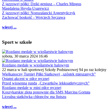
Z jazzowej półki: Dziki geniusz – Charles Mingus
Magdalena Heyda-Usarewicz
Z jazzowej półki: Nonszalancki Argentyńczyk
Zachować boskość - Wojciech Sęczawa
więcej ...
Sport w szkole
sobota, 30 marca 2024 16:46
Rozdano medale w wioślarstwie halowym
22 marca w hali sportowej Szkoły Podstawowej 94 po raz kolejny
Wielkanocny Turniej Piłki Siatkowej ,,szóstek mieszanych”
Ostatni akcent w piłce ręcznej
Przed wiosenną rundą „Czwartków lekkoatletycznych”
Rozdano medale w mini piłce ręcznej
Koszykarskie złota ponownie dla SMS Marcina Gortata
Licealna siatkówka chłopców ma finiszu
więcej ...