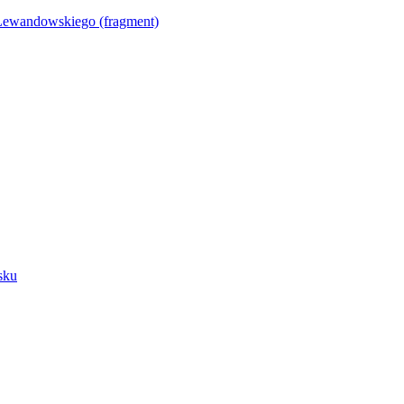
Lewandowskiego (fragment)
sku