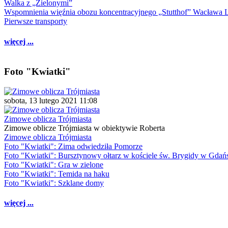
Walka z „Zielonymi”
Wspomnienia więźnia obozu koncentracyjnego „Stutthof” Wacława 
Pierwsze transporty
więcej ...
Foto "Kwiatki"
sobota, 13 lutego 2021 11:08
Zimowe oblicza Trójmiasta
Zimowe oblicze Trójmiasta w obiektywie Roberta
Zimowe oblicza Trójmiasta
Foto "Kwiatki": Zima odwiedziła Pomorze
Foto "Kwiatki": Bursztynowy ołtarz w kościele św. Brygidy w Gdań
Foto "Kwiatki": Gra w zielone
Foto "Kwiatki": Temida na haku
Foto "Kwiatki": Szklane domy
więcej ...