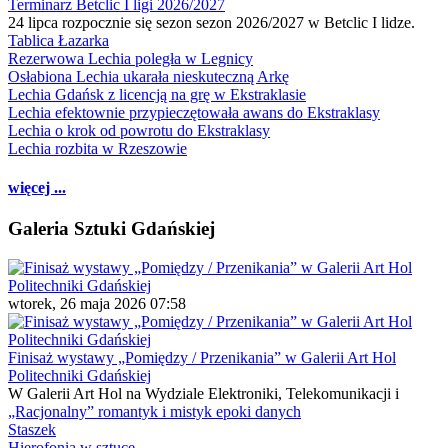
Terminarz Betclic I ligi 2026/2027
24 lipca rozpocznie się sezon sezon 2026/2027 w Betclic I lidze.
Tablica Łazarka
Rezerwowa Lechia poległa w Legnicy
Osłabiona Lechia ukarała nieskuteczną Arkę
Lechia Gdańsk z licencją na grę w Ekstraklasie
Lechia efektownie przypieczętowała awans do Ekstraklasy
Lechia o krok od powrotu do Ekstraklasy
Lechia rozbita w Rzeszowie
więcej ...
Galeria Sztuki Gdańskiej
wtorek, 26 maja 2026 07:58
Finisaż wystawy „Pomiędzy / Przenikania” w Galerii Art Hol
Politechniki Gdańskiej
W Galerii Art Hol na Wydziale Elektroniki, Telekomunikacji i
„Racjonalny” romantyk i mistyk epoki danych
Staszek
Hierofonia w sztuce