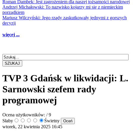
Roman Dambek: Jest zagrożeniem dla naszej tożsamości narodowej
Andrzej Michałowski: To nazwisko kojarzy mi się z niemieckim
porządkiem
Mariusz Wilczyński: Jego rządy zaskutkowały jednymi z gorszych
decyzji
więcej ...
SZUKAJ
TVP 3 Gdańsk w likwidacji: L.
Sarnowski szefem rady
programowej
Ocena użytkowników:
/ 9
Słaby
Świetny
wtorek, 22 kwietnia 2025 16:45