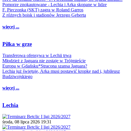
Pomorze znokautowane - Lechia i Arka skopane w lidze
F. Pieczonka (SKT) zagra w Roland Garros
Z różnych boisk i stadionów Jerzego Geberta
więcej ...
Piłka w grze
Transferowa ofensywa w Lechii trwa
Młodzież z Jaguara nie zostaje w Trójmieście
Europa w Gdańsku*Stracona szansa Jaguara?
Lechia już świętuje, Arka musi postawić kropkę nad i, jubileusz
Budziwojskiego
więcej ...
Lechia
środa, 08 lipca 2026 19:31