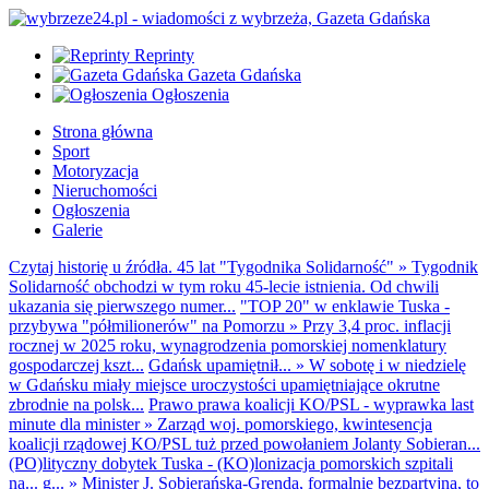
Reprinty
Gazeta Gdańska
Ogłoszenia
Strona główna
Sport
Motoryzacja
Nieruchomości
Ogłoszenia
Galerie
Czytaj historię u źródła. 45 lat "Tygodnika Solidarność"
»
Tygodnik
Solidarność obchodzi w tym roku 45-lecie istnienia. Od chwili
ukazania się pierwszego numer...
"TOP 20" w enklawie Tuska -
przybywa "półmilionerów" na Pomorzu
»
Przy 3,4 proc. inflacji
rocznej w 2025 roku, wynagrodzenia pomorskiej nomenklatury
gospodarczej kszt...
Gdańsk upamiętnił...
»
W sobotę i w niedzielę
w Gdańsku miały miejsce uroczystości upamiętniające okrutne
zbrodnie na polsk...
Prawo prawa koalicji KO/PSL - wyprawka last
minute dla minister
»
Zarząd woj. pomorskiego, kwintesencja
koalicji rządowej KO/PSL tuż przed powołaniem Jolanty Sobieran...
(PO)lityczny dobytek Tuska - (KO)lonizacja pomorskich szpitali
na... g...
»
Minister J. Sobierańska-Grenda, formalnie bezpartyjna, to