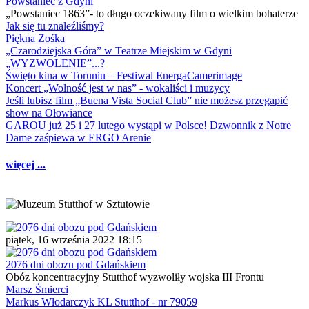
Powstaniec z Gdyni
„Powstaniec 1863”- to długo oczekiwany film o wielkim bohaterze
Jak się tu znaleźliśmy?
Piękna Zośka
„Czarodziejska Góra” w Teatrze Miejskim w Gdyni
„WYZWOLENIE”...?
Święto kina w Toruniu – Festiwal EnergaCamerimage
Koncert „Wolność jest w nas” - wokaliści i muzycy
Jeśli lubisz film „Buena Vista Social Club” nie możesz przegapić
show na Ołowiance
GAROU już 25 i 27 lutego wystąpi w Polsce! Dzwonnik z Notre
Dame zaśpiewa w ERGO Arenie
więcej ...
piątek, 16 września 2022 18:15
2076 dni obozu pod Gdańskiem
Obóz koncentracyjny Stutthof wyzwoliły wojska III Frontu
Marsz Śmierci
Markus Włodarczyk KL Stutthof - nr 79059