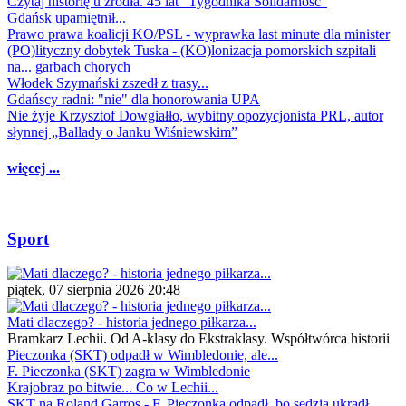
Czytaj historię u źródła. 45 lat "Tygodnika Solidarność"
Gdańsk upamiętnił...
Prawo prawa koalicji KO/PSL - wyprawka last minute dla minister
(PO)lityczny dobytek Tuska - (KO)lonizacja pomorskich szpitali
na... garbach chorych
Włodek Szymański zszedł z trasy...
Gdańscy radni: "nie" dla honorowania UPA
Nie żyje Krzysztof Dowgiałło, wybitny opozycjonista PRL, autor
słynnej „Ballady o Janku Wiśniewskim”
więcej ...
Sport
piątek, 07 sierpnia 2026 20:48
Mati dlaczego? - historia jednego piłkarza...
Bramkarz Lechii. Od A-klasy do Ekstraklasy. Współtwórca historii
Pieczonka (SKT) odpadł w Wimbledonie, ale...
F. Pieczonka (SKT) zagra w Wimbledonie
Krajobraz po bitwie... Co w Lechii...
SKT na Roland Garros - F. Pieczonka odpadł, bo sędzia ukradł...