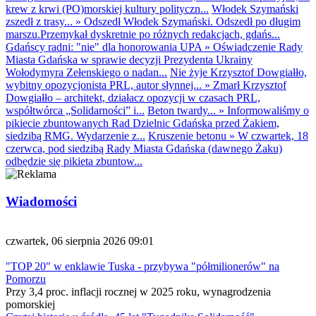
krew z krwi (PO)morskiej kultury polityczn...
Włodek Szymański
zszedł z trasy...
»
Odszedł Włodek Szymański. Odszedł po długim
marszu.Przemykał dyskretnie po różnych redakcjach, gdańs...
Gdańscy radni: "nie" dla honorowania UPA
»
Oświadczenie Rady
Miasta Gdańska w sprawie decyzji Prezydenta Ukrainy
Wołodymyra Zełenskiego o nadan...
Nie żyje Krzysztof Dowgiałło,
wybitny opozycjonista PRL, autor słynnej...
»
Zmarł Krzysztof
Dowgiałło – architekt, działacz opozycji w czasach PRL,
współtwórca „Solidarności” i...
Beton twardy...
»
Informowaliśmy o
pikiecie zbuntowanych Rad Dzielnic Gdańska przed Żakiem,
siedzibą RMG. Wydarzenie z...
Kruszenie betonu
»
W czwartek, 18
czerwca, pod siedzibą Rady Miasta Gdańska (dawnego Żaku)
odbędzie się pikieta zbuntow...
Wiadomości
czwartek, 06 sierpnia 2026 09:01
"TOP 20" w enklawie Tuska - przybywa "półmilionerów" na
Pomorzu
Przy 3,4 proc. inflacji rocznej w 2025 roku, wynagrodzenia
pomorskiej