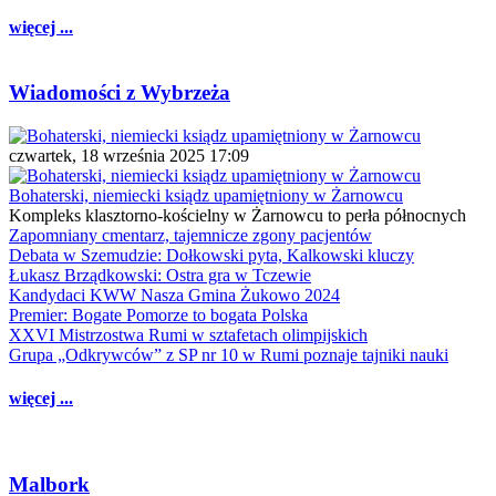
więcej ...
Wiadomości z Wybrzeża
czwartek, 18 września 2025 17:09
Bohaterski, niemiecki ksiądz upamiętniony w Żarnowcu
Kompleks klasztorno-kościelny w Żarnowcu to perła północnych
Zapomniany cmentarz, tajemnicze zgony pacjentów
Debata w Szemudzie: Dołkowski pyta, Kalkowski kluczy
Łukasz Brządkowski: Ostra gra w Tczewie
Kandydaci KWW Nasza Gmina Żukowo 2024
Premier: Bogate Pomorze to bogata Polska
XXVI Mistrzostwa Rumi w sztafetach olimpijskich
Grupa „Odkrywców” z SP nr 10 w Rumi poznaje tajniki nauki
więcej ...
Malbork