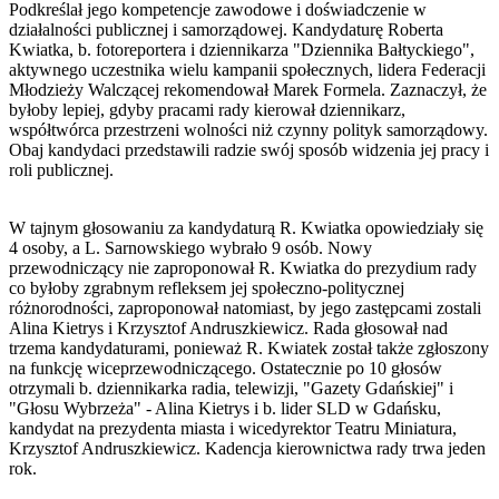
Podkreślał jego kompetencje zawodowe i doświadczenie w
działalności publicznej i samorządowej. Kandydaturę Roberta
Kwiatka, b. fotoreportera i dziennikarza "Dziennika Bałtyckiego",
aktywnego uczestnika wielu kampanii społecznych, lidera Federacji
Młodzieży Walczącej rekomendował Marek Formela. Zaznaczył, że
byłoby lepiej, gdyby pracami rady kierował dziennikarz,
współtwórca przestrzeni wolności niż czynny polityk samorządowy.
Obaj kandydaci przedstawili radzie swój sposób widzenia jej pracy i
roli publicznej.
W tajnym głosowaniu za kandydaturą R. Kwiatka opowiedziały się
4 osoby, a L. Sarnowskiego wybrało 9 osób. Nowy
przewodniczący nie zaproponował R. Kwiatka do prezydium rady
co byłoby zgrabnym refleksem jej społeczno-politycznej
różnorodności, zaproponował natomiast, by jego zastępcami zostali
Alina Kietrys i Krzysztof Andruszkiewicz. Rada głosował nad
trzema kandydaturami, ponieważ R. Kwiatek został także zgłoszony
na funkcję wiceprzewodniczącego. Ostatecznie po 10 głosów
otrzymali b. dziennikarka radia, telewizji, "Gazety Gdańskiej" i
"Głosu Wybrzeża" - Alina Kietrys i b. lider SLD w Gdańsku,
kandydat na prezydenta miasta i wicedyrektor Teatru Miniatura,
Krzysztof Andruszkiewicz. Kadencja kierownictwa rady trwa jeden
rok.