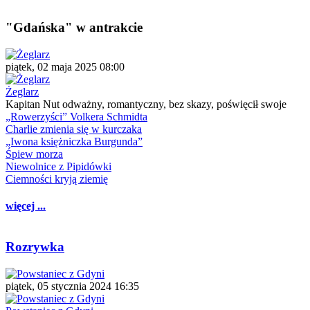
"Gdańska" w antrakcie
piątek, 02 maja 2025 08:00
Żeglarz
Kapitan Nut odważny, romantyczny, bez skazy, poświęcił swoje
„Rowerzyści” Volkera Schmidta
Charlie zmienia się w kurczaka
„Iwona księżniczka Burgunda”
Śpiew morza
Niewolnice z Pipidówki
Ciemności kryją ziemię
więcej ...
Rozrywka
piątek, 05 stycznia 2024 16:35