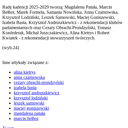
Radę kadencji 2025-2029 tworzą: Magdalena Patuła, Marcin
Bełbot, Marek Formela, Samanta Nowińska, Anna Czarnowska,
Krzysztof Lodziński, Leszek Sarnowski, Maciej Goniszewski,
Izabela Basta, Krzysztof Andruszkiewicz - z rekomendacji klubów
parlamentarnych oraz Cezary Obracht-Prondzyński, Tomasz
Konfederak, Michał Juszczakiewicz, Alina Kietrys i Robert
Kwiatek - z rekomendacji stowarzyszeń twórczych.
(wyb.24)
Inne artykuły związane z:
alina kietrys
anna czarnowska
cezary obracht-prondzyński
izabela basta
krzysztof andruszkiewicz
krzysztof lodziński
leszek sarnowski
maciej goniszewski
magdalena patuła
marcin bełbot