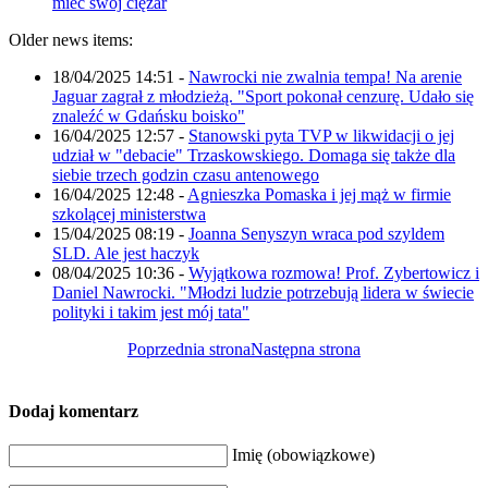
mieć swój ciężar
Older news items:
18/04/2025 14:51
-
Nawrocki nie zwalnia tempa! Na arenie
Jaguar zagrał z młodzieżą. "Sport pokonał cenzurę. Udało się
znaleźć w Gdańsku boisko"
16/04/2025 12:57
-
Stanowski pyta TVP w likwidacji o jej
udział w "debacie" Trzaskowskiego. Domaga się także dla
siebie trzech godzin czasu antenowego
16/04/2025 12:48
-
Agnieszka Pomaska i jej mąż w firmie
szkolącej ministerstwa
15/04/2025 08:19
-
Joanna Senyszyn wraca pod szyldem
SLD. Ale jest haczyk
08/04/2025 10:36
-
Wyjątkowa rozmowa! Prof. Zybertowicz i
Daniel Nawrocki. "Młodzi ludzie potrzebują lidera w świecie
polityki i takim jest mój tata"
Poprzednia strona
Następna strona
Dodaj komentarz
Imię (obowiązkowe)