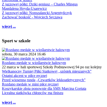
Z jazzowej półki: Dziki geniusz – Charles Mingus
Magdalena Heyda-Usarewicz
Z jazzowej półki: Nonszalancki Argentyńczyk
Zachować boskość - Wojciech Sęczawa
więcej ...
Sport w szkole
sobota, 30 marca 2024 16:46
Rozdano medale w wioślarstwie halowym
22 marca w hali sportowej Szkoły Podstawowej 94 po raz kolejny
Wielkanocny Turniej Piłki Siatkowej ,,szóstek mieszanych”
Ostatni akcent w piłce ręcznej
Przed wiosenną rundą „Czwartków lekkoatletycznych”
Rozdano medale w mini piłce ręcznej
Koszykarskie złota ponownie dla SMS Marcina Gortata
Licealna siatkówka chłopców ma finiszu
więcej ...