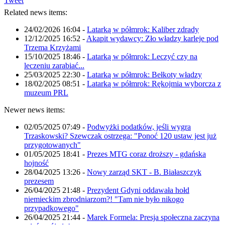
Tweet
Related news items:
24/02/2026 16:04
-
Latarką w półmrok: Kaliber zdrady
12/12/2025 16:52
-
Akapit wydawcy: Zło władzy karleje pod
Trzema Krzyżami
15/10/2025 18:46
-
Latarką w półmrok: Leczyć czy na
leczeniu zarabiać...
25/03/2025 22:30
-
Latarką w półmrok: Bełkoty władzy
18/02/2025 08:51
-
Latarką w półmrok: Rękojmia wyborcza z
muzeum PRL
Newer news items:
02/05/2025 07:49
-
Podwyżki podatków, jeśli wygra
Trzaskowski? Szewczak ostrzega: "Ponoć 120 ustaw jest już
przygotowanych"
01/05/2025 18:41
-
Prezes MTG coraz droższy - gdańska
hojność
28/04/2025 13:26
-
Nowy zarząd SKT - B. Białaszczyk
prezesem
26/04/2025 21:48
-
Prezydent Gdyni oddawała hołd
niemieckim zbrodniarzom?! "Tam nie było nikogo
przypadkowego"
26/04/2025 21:44
-
Marek Formela: Presja społeczna zaczyna