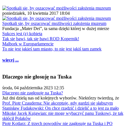
poniedziałek, 10 kwietnia 2017 18:04
Spotkali się, by oszacować możliwości założenia muzeum
Fundacja „Mater Dei”, ta sama dzięki której w dużej mierze
Sukces jest (z) kobietą
Tak się bawi, tak się bawi ROD Kopernik!
Malbork w Europarlamencie
To nie jest jakieś tam miasto, to nie jest jakiś tam zamek
więcej ...
Dlaczego nie głosuję na Tuska
środa, 04 października 2023 12:35
Dlaczego nie zagłosuję na Tuska?
Już dni dzielą nas od kolejnych wyborów. Niektórzy twierdzą, że
Prof. Piotr Czauderna: Nie akceptuję, gdy gardzi się słabszym
Stanisław Fudakowski: On chce rządzić i dzielić a to jest za mało
Mikołaj Jacek Kujawian: nie mogę wybaczyć panu Tuskowi, że tak
skłócił Polaków
Piotr Kotlarz: Z trzech powodów nie zagłosuję na Tuska i PO