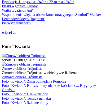
Egzekucje 11 stycznia 1940 r. i 22 marca 1940 r.
Piaski – granica Europy
Walka z „Zielonymi”
Wspomnienia więźnia obozu koncentracyjnego „Stutthof” Wacława
Lewandowskiego (fragment)
Pierwsze transporty
więcej ...
Foto "Kwiatki"
sobota, 13 lutego 2021 11:08
Zimowe oblicza Trójmiasta
Zimowe oblicze Trójmiasta w obiektywie Roberta
Zimowe oblicza Trójmiasta
Foto "Kwiatki": Zima odwiedziła Pomorze
Foto "Kwiatki": Bursztynowy ołtarz w kościele św. Brygidy w
Gdańsku
Foto "Kwiatki": Gra w zielone
Foto "Kwiatki": Temida na haku
Foto "Kwiatki": Szklane domy