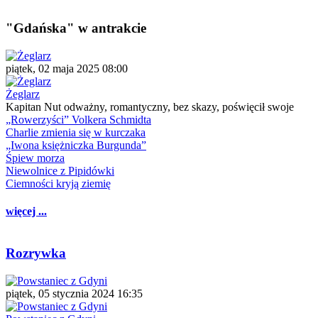
"Gdańska" w antrakcie
piątek, 02 maja 2025 08:00
Żeglarz
Kapitan Nut odważny, romantyczny, bez skazy, poświęcił swoje
„Rowerzyści” Volkera Schmidta
Charlie zmienia się w kurczaka
„Iwona księżniczka Burgunda”
Śpiew morza
Niewolnice z Pipidówki
Ciemności kryją ziemię
więcej ...
Rozrywka
piątek, 05 stycznia 2024 16:35