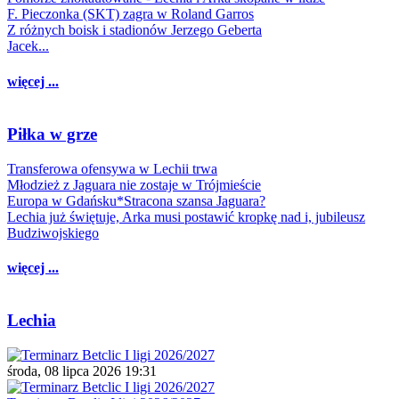
F. Pieczonka (SKT) zagra w Roland Garros
Z różnych boisk i stadionów Jerzego Geberta
Jacek...
więcej ...
Piłka w grze
Transferowa ofensywa w Lechii trwa
Młodzież z Jaguara nie zostaje w Trójmieście
Europa w Gdańsku*Stracona szansa Jaguara?
Lechia już świętuje, Arka musi postawić kropkę nad i, jubileusz
Budziwojskiego
więcej ...
Lechia
środa, 08 lipca 2026 19:31