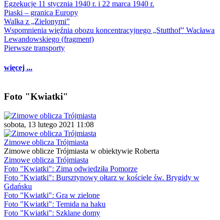
Egzekucje 11 stycznia 1940 r. i 22 marca 1940 r.
Piaski – granica Europy
Walka z „Zielonymi”
Wspomnienia więźnia obozu koncentracyjnego „Stutthof” Wacława
Lewandowskiego (fragment)
Pierwsze transporty
więcej ...
Foto "Kwiatki"
sobota, 13 lutego 2021 11:08
Zimowe oblicza Trójmiasta
Zimowe oblicze Trójmiasta w obiektywie Roberta
Zimowe oblicza Trójmiasta
Foto "Kwiatki": Zima odwiedziła Pomorze
Foto "Kwiatki": Bursztynowy ołtarz w kościele św. Brygidy w
Gdańsku
Foto "Kwiatki": Gra w zielone
Foto "Kwiatki": Temida na haku
Foto "Kwiatki": Szklane domy