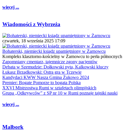
więcej ...
Wiadomości z Wybrzeża
czwartek, 18 września 2025 17:09
Bohaterski, niemiecki ksiądz upamiętniony w Żarnowcu
Kompleks klasztorno-kościelny w Żarnowcu to perła północnych
Zapomniany cmentarz, tajemnicze zgony pacjentów
Debata w Szemudzie: Dołkowski pyta, Kalkowski kluczy
Łukasz Brządkowski: Ostra gra w Tczewie
Kandydaci KWW Nasza Gmina Żukowo 2024
Premier: Bogate Pomorze to bogata Polska
XXVI Mistrzostwa Rumi w sztafetach olimpijskich
Grupa „Odkrywców” z SP nr 10 w Rumi poznaje tajniki nauki
więcej ...
Malbork