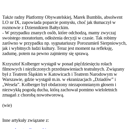
Także radny Platformy Obywatelskiej, Marek Bumblis, absolwent
LO nr IX, zapowiada poparcie pomysłu, choć jak tłumaczył w
rozmowie z Dziennikiem Bałtyckim.
- W przypadku znanych osób, które odchodzą, mamy zwyczaj
swoistego moratorium, odłożenia decyzji w czasie. Tak robimy
zarówno w przypadku np. sygnatariuszy Porozumień Sierpniowych,
jak i wybitnych ludzi kultury. Teraz jest moment na refleksję,
zadumę, potem na pewno zajmiemy się sprawą.
Krzysztof Kolberger wystąpił w ponad pięćdziesięciu rolach
filmowych i niezliczonych przedstawieniach teatralnych. Związany
był z Teatrem Śląskim w Katowicach i Teatrem Narodowym w
Warszawie, gdzie wystąpił m.in. w ekranizacjach „Dziadów” i
„Wesela”. Kolberger był obdarzony niezapomnianym głosem i
niezwykłą pogodą ducha, którą zachował pomimo wieloletnich
zmagań z chorobą nowotworową.
(wie)
Inne artykuły związane z: