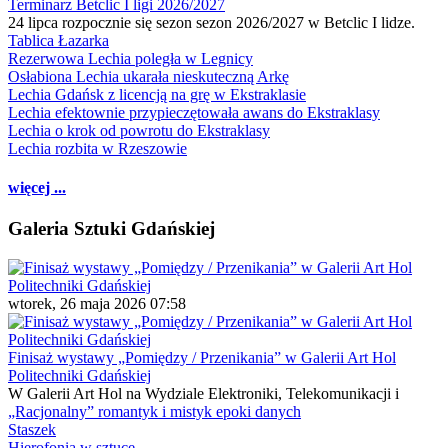
Terminarz Betclic I ligi 2026/2027
24 lipca rozpocznie się sezon sezon 2026/2027 w Betclic I lidze.
Tablica Łazarka
Rezerwowa Lechia poległa w Legnicy
Osłabiona Lechia ukarała nieskuteczną Arkę
Lechia Gdańsk z licencją na grę w Ekstraklasie
Lechia efektownie przypieczętowała awans do Ekstraklasy
Lechia o krok od powrotu do Ekstraklasy
Lechia rozbita w Rzeszowie
więcej ...
Galeria Sztuki Gdańskiej
wtorek, 26 maja 2026 07:58
Finisaż wystawy „Pomiędzy / Przenikania” w Galerii Art Hol
Politechniki Gdańskiej
W Galerii Art Hol na Wydziale Elektroniki, Telekomunikacji i
„Racjonalny” romantyk i mistyk epoki danych
Staszek
Hierofonia w sztuce