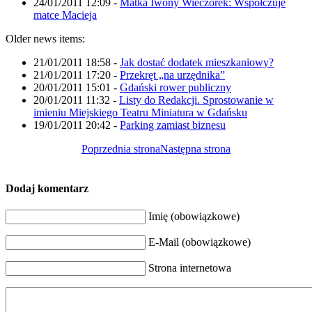
24/01/2011 12:09
-
Matka Iwony Wieczorek: Współczuje
matce Macieja
Older news items:
21/01/2011 18:58
-
Jak dostać dodatek mieszkaniowy?
21/01/2011 17:20
-
Przekręt „na urzędnika”
20/01/2011 15:01
-
Gdański rower publiczny
20/01/2011 11:32
-
Listy do Redakcji. Sprostowanie w
imieniu Miejskiego Teatru Miniatura w Gdańsku
19/01/2011 20:42
-
Parking zamiast biznesu
Poprzednia strona
Następna strona
Dodaj komentarz
Imię (obowiązkowe)
E-Mail (obowiązkowe)
Strona internetowa