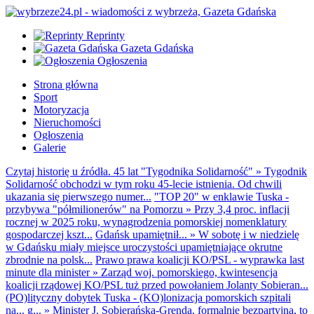
Reprinty
Gazeta Gdańska
Ogłoszenia
Strona główna
Sport
Motoryzacja
Nieruchomości
Ogłoszenia
Galerie
Czytaj historię u źródła. 45 lat "Tygodnika Solidarność"
»
Tygodnik
Solidarność obchodzi w tym roku 45-lecie istnienia. Od chwili
ukazania się pierwszego numer...
"TOP 20" w enklawie Tuska -
przybywa "półmilionerów" na Pomorzu
»
Przy 3,4 proc. inflacji
rocznej w 2025 roku, wynagrodzenia pomorskiej nomenklatury
gospodarczej kszt...
Gdańsk upamiętnił...
»
W sobotę i w niedzielę
w Gdańsku miały miejsce uroczystości upamiętniające okrutne
zbrodnie na polsk...
Prawo prawa koalicji KO/PSL - wyprawka last
minute dla minister
»
Zarząd woj. pomorskiego, kwintesencja
koalicji rządowej KO/PSL tuż przed powołaniem Jolanty Sobieran...
(PO)lityczny dobytek Tuska - (KO)lonizacja pomorskich szpitali
na... g...
»
Minister J. Sobierańska-Grenda, formalnie bezpartyjna, to