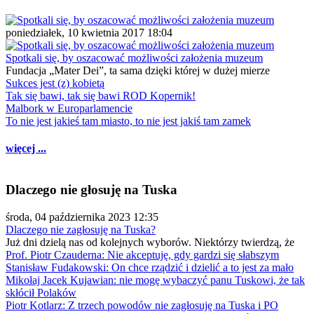
poniedziałek, 10 kwietnia 2017 18:04
Spotkali się, by oszacować możliwości założenia muzeum
Fundacja „Mater Dei”, ta sama dzięki której w dużej mierze
Sukces jest (z) kobietą
Tak się bawi, tak się bawi ROD Kopernik!
Malbork w Europarlamencie
To nie jest jakieś tam miasto, to nie jest jakiś tam zamek
więcej ...
Dlaczego nie głosuję na Tuska
środa, 04 października 2023 12:35
Dlaczego nie zagłosuję na Tuska?
Już dni dzielą nas od kolejnych wyborów. Niektórzy twierdzą, że
Prof. Piotr Czauderna: Nie akceptuję, gdy gardzi się słabszym
Stanisław Fudakowski: On chce rządzić i dzielić a to jest za mało
Mikołaj Jacek Kujawian: nie mogę wybaczyć panu Tuskowi, że tak
skłócił Polaków
Piotr Kotlarz: Z trzech powodów nie zagłosuję na Tuska i PO