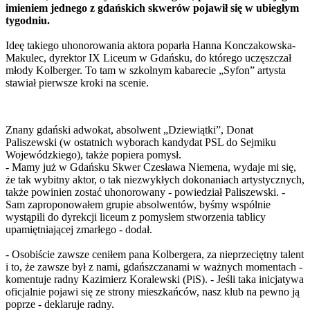
imieniem jednego z gdańskich skwerów pojawił się w ubiegłym
tygodniu.
Ideę takiego uhonorowania aktora poparła Hanna Konczakowska-
Makulec, dyrektor IX Liceum w Gdańsku, do którego uczęszczał
młody Kolberger. To tam w szkolnym kabarecie „Syfon” artysta
stawiał pierwsze kroki na scenie.
Znany gdański adwokat, absolwent „Dziewiątki”, Donat
Paliszewski (w ostatnich wyborach kandydat PSL do Sejmiku
Wojewódzkiego), także popiera pomysł.
- Mamy już w Gdańsku Skwer Czesława Niemena, wydaje mi się,
że tak wybitny aktor, o tak niezwykłych dokonaniach artystycznych,
także powinien zostać uhonorowany - powiedział Paliszewski. -
Sam zaproponowałem grupie absolwentów, byśmy wspólnie
wystąpili do dyrekcji liceum z pomysłem stworzenia tablicy
upamiętniającej zmarłego - dodał.
- Osobiście zawsze ceniłem pana Kolbergera, za nieprzeciętny talent
i to, że zawsze był z nami, gdańszczanami w ważnych momentach -
komentuje radny Kazimierz Koralewski (PiS). - Jeśli taka inicjatywa
oficjalnie pojawi się ze strony mieszkańców, nasz klub na pewno ją
poprze - deklaruje radny.