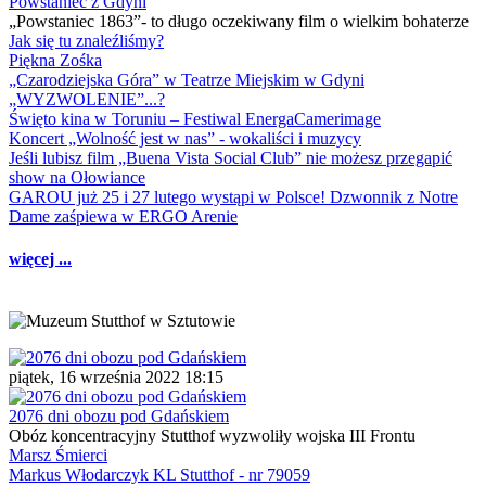
Powstaniec z Gdyni
„Powstaniec 1863”- to długo oczekiwany film o wielkim bohaterze
Jak się tu znaleźliśmy?
Piękna Zośka
„Czarodziejska Góra” w Teatrze Miejskim w Gdyni
„WYZWOLENIE”...?
Święto kina w Toruniu – Festiwal EnergaCamerimage
Koncert „Wolność jest w nas” - wokaliści i muzycy
Jeśli lubisz film „Buena Vista Social Club” nie możesz przegapić
show na Ołowiance
GAROU już 25 i 27 lutego wystąpi w Polsce! Dzwonnik z Notre
Dame zaśpiewa w ERGO Arenie
więcej ...
piątek, 16 września 2022 18:15
2076 dni obozu pod Gdańskiem
Obóz koncentracyjny Stutthof wyzwoliły wojska III Frontu
Marsz Śmierci
Markus Włodarczyk KL Stutthof - nr 79059