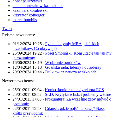
donat paliszewski
hanna konczakowska-makulec
kazimierz koralewski
krzysztof kolberger
marek bumblis
Tweet
Related news items:
01/12/2024 10:25
-
Pytania o tytuły MBA gdańskich
urzędników. Co ukrywają?
25/09/2024 19:22
-
Poseł Smoliński: Konsultacje tak jak my
je rozumiemy
16/06/2024 13:19
-
W obronie ogródków
12/04/2024 15:13
-
Gdańska rada: liderzy i outsiderzy
29/02/2024 10:44
-
Dulkiewicz naucza w szkołach
Newer news items:
25/01/2011 09:04
-
Koniec konkursu na dyrektora ECS
25/01/2011 08:52
-
SLD: Krytyka władz i problemy własne
24/01/2011 17:05
-
Prokuratura: Za wcześnie żeby mówić o
przełomie
24/01/2011 15:53
-
Gdańsk: gdzie pójść na kawę? Nasz
krótki przewodnik