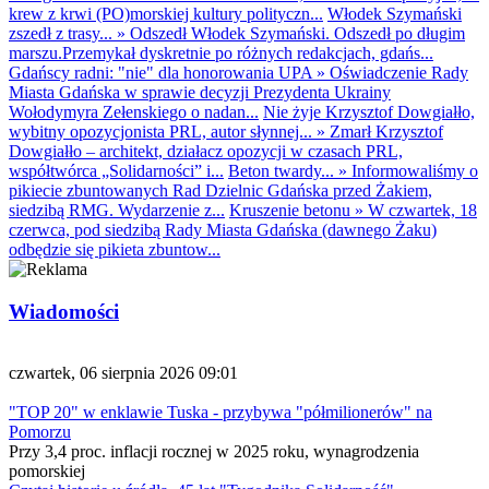
krew z krwi (PO)morskiej kultury polityczn...
Włodek Szymański
zszedł z trasy...
»
Odszedł Włodek Szymański. Odszedł po długim
marszu.Przemykał dyskretnie po różnych redakcjach, gdańs...
Gdańscy radni: "nie" dla honorowania UPA
»
Oświadczenie Rady
Miasta Gdańska w sprawie decyzji Prezydenta Ukrainy
Wołodymyra Zełenskiego o nadan...
Nie żyje Krzysztof Dowgiałło,
wybitny opozycjonista PRL, autor słynnej...
»
Zmarł Krzysztof
Dowgiałło – architekt, działacz opozycji w czasach PRL,
współtwórca „Solidarności” i...
Beton twardy...
»
Informowaliśmy o
pikiecie zbuntowanych Rad Dzielnic Gdańska przed Żakiem,
siedzibą RMG. Wydarzenie z...
Kruszenie betonu
»
W czwartek, 18
czerwca, pod siedzibą Rady Miasta Gdańska (dawnego Żaku)
odbędzie się pikieta zbuntow...
Wiadomości
czwartek, 06 sierpnia 2026 09:01
"TOP 20" w enklawie Tuska - przybywa "półmilionerów" na
Pomorzu
Przy 3,4 proc. inflacji rocznej w 2025 roku, wynagrodzenia
pomorskiej