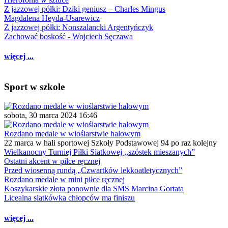
Z jazzowej półki: Dziki geniusz – Charles Mingus
Magdalena Heyda-Usarewicz
Z jazzowej półki: Nonszalancki Argentyńczyk
Zachować boskość - Wojciech Sęczawa
więcej ...
Sport w szkole
sobota, 30 marca 2024 16:46
Rozdano medale w wioślarstwie halowym
22 marca w hali sportowej Szkoły Podstawowej 94 po raz kolejny
Wielkanocny Turniej Piłki Siatkowej ,,szóstek mieszanych”
Ostatni akcent w piłce ręcznej
Przed wiosenną rundą „Czwartków lekkoatletycznych”
Rozdano medale w mini piłce ręcznej
Koszykarskie złota ponownie dla SMS Marcina Gortata
Licealna siatkówka chłopców ma finiszu
więcej ...