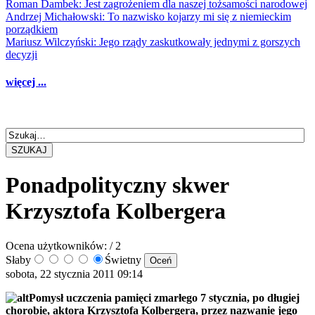
Roman Dambek: Jest zagrożeniem dla naszej tożsamości narodowej
Andrzej Michałowski: To nazwisko kojarzy mi się z niemieckim
porządkiem
Mariusz Wilczyński: Jego rządy zaskutkowały jednymi z gorszych
decyzji
więcej ...
SZUKAJ
Ponadpolityczny skwer
Krzysztofa Kolbergera
Ocena użytkowników:
/ 2
Słaby
Świetny
sobota, 22 stycznia 2011 09:14
Pomysł uczczenia pamięci zmarłego 7 stycznia, po długiej
chorobie, aktora Krzysztofa Kolbergera, przez nazwanie jego