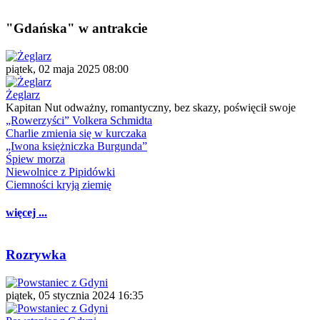
"Gdańska" w antrakcie
piątek, 02 maja 2025 08:00
Żeglarz
Kapitan Nut odważny, romantyczny, bez skazy, poświęcił swoje
„Rowerzyści” Volkera Schmidta
Charlie zmienia się w kurczaka
„Iwona księżniczka Burgunda”
Śpiew morza
Niewolnice z Pipidówki
Ciemności kryją ziemię
więcej ...
Rozrywka
piątek, 05 stycznia 2024 16:35