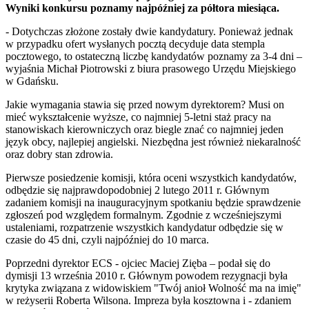
Wyniki konkursu poznamy najpóźniej za półtora miesiąca.
- Dotychczas złożone zostały dwie kandydatury. Ponieważ jednak
w przypadku ofert wysłanych pocztą decyduje data stempla
pocztowego, to ostateczną liczbę kandydatów poznamy za 3-4 dni –
wyjaśnia Michał Piotrowski z biura prasowego Urzędu Miejskiego
w Gdańsku.
Jakie wymagania stawia się przed nowym dyrektorem? Musi on
mieć wykształcenie wyższe, co najmniej 5-letni staż pracy na
stanowiskach kierowniczych oraz biegle znać co najmniej jeden
język obcy, najlepiej angielski. Niezbędna jest również niekaralność
oraz dobry stan zdrowia.
Pierwsze posiedzenie komisji, która oceni wszystkich kandydatów,
odbędzie się najprawdopodobniej 2 lutego 2011 r. Głównym
zadaniem komisji na inauguracyjnym spotkaniu będzie sprawdzenie
zgłoszeń pod względem formalnym. Zgodnie z wcześniejszymi
ustaleniami, rozpatrzenie wszystkich kandydatur odbędzie się w
czasie do 45 dni, czyli najpóźniej do 10 marca.
Poprzedni dyrektor ECS - ojciec Maciej Zięba – podał się do
dymisji 13 września 2010 r. Głównym powodem rezygnacji była
krytyka związana z widowiskiem "Twój anioł Wolność ma na imię"
w reżyserii Roberta Wilsona. Impreza była kosztowna i - zdaniem