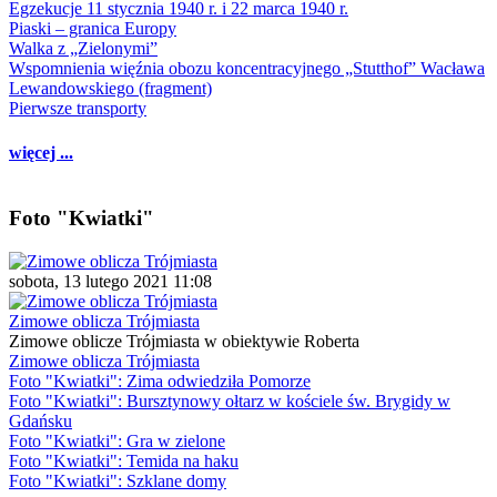
Egzekucje 11 stycznia 1940 r. i 22 marca 1940 r.
Piaski – granica Europy
Walka z „Zielonymi”
Wspomnienia więźnia obozu koncentracyjnego „Stutthof” Wacława
Lewandowskiego (fragment)
Pierwsze transporty
więcej ...
Foto "Kwiatki"
sobota, 13 lutego 2021 11:08
Zimowe oblicza Trójmiasta
Zimowe oblicze Trójmiasta w obiektywie Roberta
Zimowe oblicza Trójmiasta
Foto "Kwiatki": Zima odwiedziła Pomorze
Foto "Kwiatki": Bursztynowy ołtarz w kościele św. Brygidy w
Gdańsku
Foto "Kwiatki": Gra w zielone
Foto "Kwiatki": Temida na haku
Foto "Kwiatki": Szklane domy