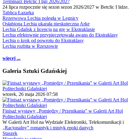
Terminarz Betclic I ligi 2026/2027
24 lipca rozpocznie się sezon sezon 2026/2027 w Betclic I lidze.
Tablica Łazarka
Rezerwowa Lechia poległa w Legnicy
Osłabiona Lechia ukarała nieskuteczną Arkę
Lechia Gdańsk z licencją na grę w Ekstraklasie
Lechia efektownie przypieczętowała awans do Ekstraklasy
Lechia o krok od powrotu do Ekstraklasy
Lechia rozbita w Rzeszowie
więcej ...
Galeria Sztuki Gdańskiej
wtorek, 26 maja 2026 07:58
Finisaż wystawy „Pomiędzy / Przenikania” w Galerii Art Hol
Politechniki Gdańskiej
W Galerii Art Hol na Wydziale Elektroniki, Telekomunikacji i
„Racjonalny” romantyk i mistyk epoki danych
Staszek
Hierofonia w sztuce