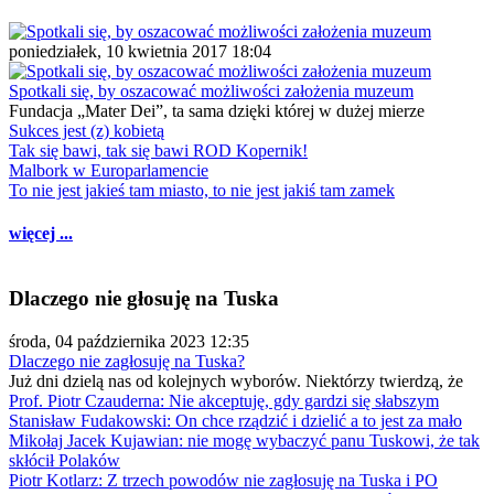
poniedziałek, 10 kwietnia 2017 18:04
Spotkali się, by oszacować możliwości założenia muzeum
Fundacja „Mater Dei”, ta sama dzięki której w dużej mierze
Sukces jest (z) kobietą
Tak się bawi, tak się bawi ROD Kopernik!
Malbork w Europarlamencie
To nie jest jakieś tam miasto, to nie jest jakiś tam zamek
więcej ...
Dlaczego nie głosuję na Tuska
środa, 04 października 2023 12:35
Dlaczego nie zagłosuję na Tuska?
Już dni dzielą nas od kolejnych wyborów. Niektórzy twierdzą, że
Prof. Piotr Czauderna: Nie akceptuję, gdy gardzi się słabszym
Stanisław Fudakowski: On chce rządzić i dzielić a to jest za mało
Mikołaj Jacek Kujawian: nie mogę wybaczyć panu Tuskowi, że tak
skłócił Polaków
Piotr Kotlarz: Z trzech powodów nie zagłosuję na Tuska i PO