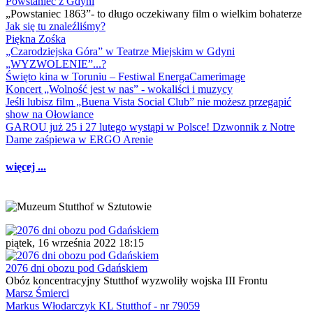
Powstaniec z Gdyni
„Powstaniec 1863”- to długo oczekiwany film o wielkim bohaterze
Jak się tu znaleźliśmy?
Piękna Zośka
„Czarodziejska Góra” w Teatrze Miejskim w Gdyni
„WYZWOLENIE”...?
Święto kina w Toruniu – Festiwal EnergaCamerimage
Koncert „Wolność jest w nas” - wokaliści i muzycy
Jeśli lubisz film „Buena Vista Social Club” nie możesz przegapić
show na Ołowiance
GAROU już 25 i 27 lutego wystąpi w Polsce! Dzwonnik z Notre
Dame zaśpiewa w ERGO Arenie
więcej ...
piątek, 16 września 2022 18:15
2076 dni obozu pod Gdańskiem
Obóz koncentracyjny Stutthof wyzwoliły wojska III Frontu
Marsz Śmierci
Markus Włodarczyk KL Stutthof - nr 79059