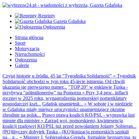
Reprinty
Gazeta Gdańska
Ogłoszenia
Strona główna
Sport
Motoryzacja
Nieruchomości
Ogłoszenia
Galerie
Czytaj historię u źródła. 45 lat "Tygodnika Solidarność"
»
Tygodnik
Solidarność obchodzi w tym roku 45-lecie istnienia. Od chwili
ukazania się pierwszego numer...
"TOP 20" w enklawie Tuska -
przybywa "półmilionerów" na Pomorzu
»
Przy 3,4 proc. inflacji
rocznej w 2025 roku, wynagrodzenia pomorskiej nomenklatury
gospodarczej kszt...
Gdańsk upamiętnił...
»
W sobotę i w niedzielę
w Gdańsku miały miejsce uroczystości upamiętniające okrutne
zbrodnie na polsk...
Prawo prawa koalicji KO/PSL - wyprawka last
minute dla minister
»
Zarząd woj. pomorskiego, kwintesencja
koalicji rządowej KO/PSL tuż przed powołaniem Jolanty Sobieran...
(PO)lityczny dobytek Tuska - (KO)lonizacja pomorskich szpitali
na... g...
»
Minister J. Sobierańska-Grenda, formalnie bezpartyjna, to