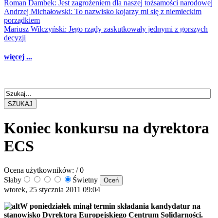
Roman Dambek: Jest zagrożeniem dla naszej tożsamości narodowej
Andrzej Michałowski: To nazwisko kojarzy mi się z niemieckim
porządkiem
Mariusz Wilczyński: Jego rządy zaskutkowały jednymi z gorszych
decyzji
więcej ...
SZUKAJ
Koniec konkursu na dyrektora
ECS
Ocena użytkowników:
/ 0
Słaby
Świetny
wtorek, 25 stycznia 2011 09:04
W poniedziałek minął termin składania kandydatur na
stanowisko Dyrektora Europejskiego Centrum Solidarności.