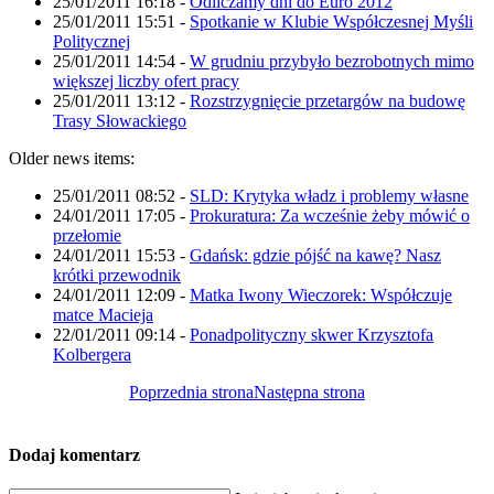
25/01/2011 16:18
-
Odliczamy dni do Euro 2012
25/01/2011 15:51
-
Spotkanie w Klubie Współczesnej Myśli
Politycznej
25/01/2011 14:54
-
W grudniu przybyło bezrobotnych mimo
większej liczby ofert pracy
25/01/2011 13:12
-
Rozstrzygnięcie przetargów na budowę
Trasy Słowackiego
Older news items:
25/01/2011 08:52
-
SLD: Krytyka władz i problemy własne
24/01/2011 17:05
-
Prokuratura: Za wcześnie żeby mówić o
przełomie
24/01/2011 15:53
-
Gdańsk: gdzie pójść na kawę? Nasz
krótki przewodnik
24/01/2011 12:09
-
Matka Iwony Wieczorek: Współczuje
matce Macieja
22/01/2011 09:14
-
Ponadpolityczny skwer Krzysztofa
Kolbergera
Poprzednia strona
Następna strona
Dodaj komentarz