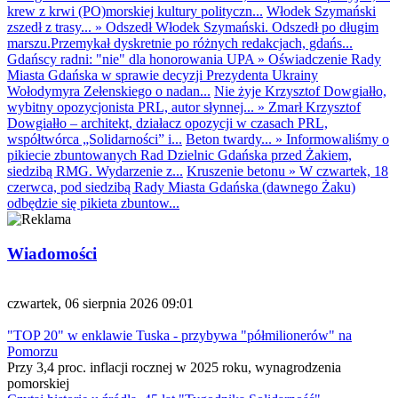
krew z krwi (PO)morskiej kultury polityczn...
Włodek Szymański
zszedł z trasy...
»
Odszedł Włodek Szymański. Odszedł po długim
marszu.Przemykał dyskretnie po różnych redakcjach, gdańs...
Gdańscy radni: "nie" dla honorowania UPA
»
Oświadczenie Rady
Miasta Gdańska w sprawie decyzji Prezydenta Ukrainy
Wołodymyra Zełenskiego o nadan...
Nie żyje Krzysztof Dowgiałło,
wybitny opozycjonista PRL, autor słynnej...
»
Zmarł Krzysztof
Dowgiałło – architekt, działacz opozycji w czasach PRL,
współtwórca „Solidarności” i...
Beton twardy...
»
Informowaliśmy o
pikiecie zbuntowanych Rad Dzielnic Gdańska przed Żakiem,
siedzibą RMG. Wydarzenie z...
Kruszenie betonu
»
W czwartek, 18
czerwca, pod siedzibą Rady Miasta Gdańska (dawnego Żaku)
odbędzie się pikieta zbuntow...
Wiadomości
czwartek, 06 sierpnia 2026 09:01
"TOP 20" w enklawie Tuska - przybywa "półmilionerów" na
Pomorzu
Przy 3,4 proc. inflacji rocznej w 2025 roku, wynagrodzenia
pomorskiej