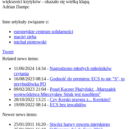
większości krytyków - okazało się wielką klapą.
Adrian Dampc
Inne artykuły związane z:
europejskie centrum solidarności
maciej zięba
michał piotrowski
Tweet
Related news items:
11/06/2024 14:34
-
Nagrodzono młodych miłośników
czytania
16/08/2023 08:14
-
Godność do premiera: ECS to nie "S", to
przybudówka PO
09/02/2023 21:04
-
Poseł Kacper Płażyński: „Marszałek
województwa Mieczysław Struk jest rusofilem”
28/10/2022 13:21
-
Czy Kerski przegra z... Kerskim?
19/09/2022 08:14
-
ECS bez inwalidów
Newer news items:
25/01/2011 16:20
-
Stwórz barwy roweru miejskiego