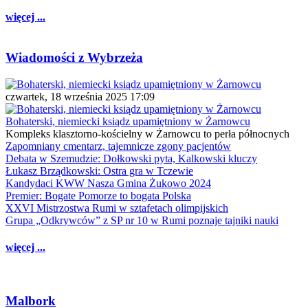
więcej ...
Wiadomości z Wybrzeża
czwartek, 18 września 2025 17:09
Bohaterski, niemiecki ksiądz upamiętniony w Żarnowcu
Kompleks klasztorno-kościelny w Żarnowcu to perła północnych
Zapomniany cmentarz, tajemnicze zgony pacjentów
Debata w Szemudzie: Dołkowski pyta, Kalkowski kluczy
Łukasz Brządkowski: Ostra gra w Tczewie
Kandydaci KWW Nasza Gmina Żukowo 2024
Premier: Bogate Pomorze to bogata Polska
XXVI Mistrzostwa Rumi w sztafetach olimpijskich
Grupa „Odkrywców” z SP nr 10 w Rumi poznaje tajniki nauki
więcej ...
Malbork