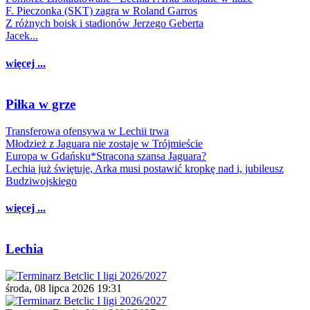
F. Pieczonka (SKT) zagra w Roland Garros
Z różnych boisk i stadionów Jerzego Geberta
Jacek...
więcej ...
Piłka w grze
Transferowa ofensywa w Lechii trwa
Młodzież z Jaguara nie zostaje w Trójmieście
Europa w Gdańsku*Stracona szansa Jaguara?
Lechia już świętuje, Arka musi postawić kropkę nad i, jubileusz
Budziwojskiego
więcej ...
Lechia
środa, 08 lipca 2026 19:31