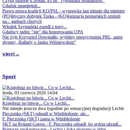
Czytaj historię u źródła. 45 lat "Tygodnika Solidarność"
Gdańsk upamiętnił...
Prawo prawa koalicji KO/PSL - wyprawka last minute dla minister
(PO)lityczny dobytek Tuska - (KO)lonizacja pomorskich szpitali
na... garbach chorych
Włodek Szymański zszedł z trasy...
Gdańscy radni: "nie" dla honorowania UPA
Nie żyje Krzysztof Dowgiałło, wybitny opozycjonista PRL, autor
słynnej „Ballady o Janku Wiśniewskim”
więcej ...
Sport
środa, 03 czerwca 2026 14:04
Krajobraz po bitwie... Co w Lechii...
Nie minęło jeszcze dwa tygodnie po sensacyjnej degradacji Lechii
Pieczonka (SKT) odpadł w Wimbledonie, ale...
F. Pieczonka (SKT) zagra w Wimbledonie
SKT na Roland Garros - F. Pieczonka odpadł, bo sędzia ukradł...
Pomorze znokautowane - Lechia i Arka skopane w lidze