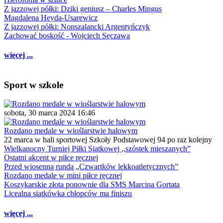
Z jazzowej półki: Dziki geniusz – Charles Mingus
Magdalena Heyda-Usarewicz
Z jazzowej półki: Nonszalancki Argentyńczyk
Zachować boskość - Wojciech Sęczawa
więcej ...
Sport w szkole
sobota, 30 marca 2024 16:46
Rozdano medale w wioślarstwie halowym
22 marca w hali sportowej Szkoły Podstawowej 94 po raz kolejny
Wielkanocny Turniej Piłki Siatkowej ,,szóstek mieszanych”
Ostatni akcent w piłce ręcznej
Przed wiosenną rundą „Czwartków lekkoatletycznych”
Rozdano medale w mini piłce ręcznej
Koszykarskie złota ponownie dla SMS Marcina Gortata
Licealna siatkówka chłopców ma finiszu
więcej ...