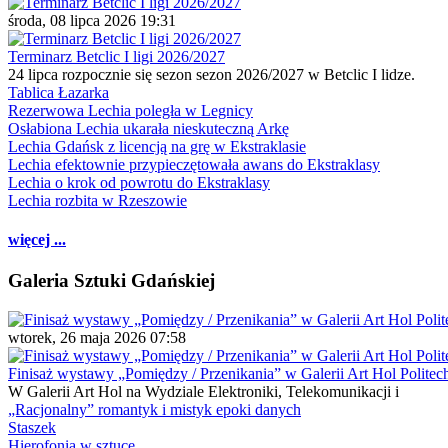
środa, 08 lipca 2026 19:31
Terminarz Betclic I ligi 2026/2027
24 lipca rozpocznie się sezon sezon 2026/2027 w Betclic I lidze.
Tablica Łazarka
Rezerwowa Lechia poległa w Legnicy
Osłabiona Lechia ukarała nieskuteczną Arkę
Lechia Gdańsk z licencją na grę w Ekstraklasie
Lechia efektownie przypieczętowała awans do Ekstraklasy
Lechia o krok od powrotu do Ekstraklasy
Lechia rozbita w Rzeszowie
więcej ...
Galeria Sztuki Gdańskiej
wtorek, 26 maja 2026 07:58
Finisaż wystawy „Pomiędzy / Przenikania” w Galerii Art Hol Politec
W Galerii Art Hol na Wydziale Elektroniki, Telekomunikacji i
„Racjonalny” romantyk i mistyk epoki danych
Staszek
Hierofonia w sztuce