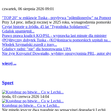
czwartek, 06 sierpnia 2026 09:01
"TOP 20" w enklawie Tuska - przybywa "półmilionerów" na Pomor
Przy 3,4 proc. inflacji rocznej w 2025 roku, wynagrodzenia pomorski
Czytaj historię u źródła. 45 lat "Tygodnika Solidarność"
Gdańsk upamiętnił...
Prawo prawa koalicji KO/PSL - wyprawka last minute dla minister
(PO)lityczny dobytek Tuska - (KO)lonizacja pomorskich szpitali na..
Włodek Szymański zszedł z trasy...
Gdańscy radni: "nie" dla honorowania UPA
Nie żyje Krzysztof Dowgiałło, wybitny opozycjonista PRL, autor sł
więcej ...
Sport
środa, 03 czerwca 2026 14:04
Krajobraz po bitwie... Co w Lechii...
Nie minęło jeszcze dwa tygodnie po sensacyjnej degradacji Lechii