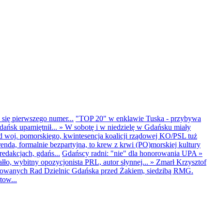
 się pierwszego numer...
"TOP 20" w enklawie Tuska - przybywa
dańsk upamiętnił...
»
W sobotę i w niedzielę w Gdańsku miały
d woj. pomorskiego, kwintesencja koalicji rządowej KO/PSL tuż
renda, formalnie bezpartyjna, to krew z krwi (PO)morskiej kultury
edakcjach, gdańs...
Gdańscy radni: "nie" dla honorowania UPA
»
ło, wybitny opozycjonista PRL, autor słynnej...
»
Zmarł Krzysztof
ntowanych Rad Dzielnic Gdańska przed Żakiem, siedzibą RMG.
tow...