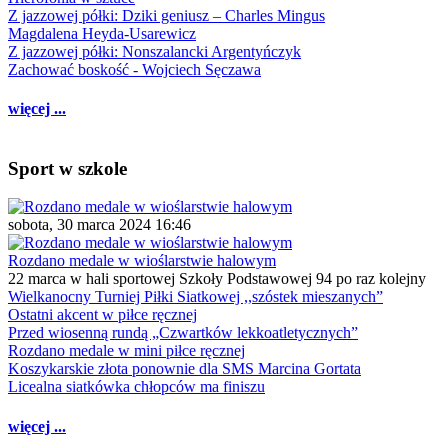
Z jazzowej półki: Dziki geniusz – Charles Mingus
Magdalena Heyda-Usarewicz
Z jazzowej półki: Nonszalancki Argentyńczyk
Zachować boskość - Wojciech Sęczawa
więcej ...
Sport w szkole
sobota, 30 marca 2024 16:46
Rozdano medale w wioślarstwie halowym
22 marca w hali sportowej Szkoły Podstawowej 94 po raz kolejny
Wielkanocny Turniej Piłki Siatkowej ,,szóstek mieszanych”
Ostatni akcent w piłce ręcznej
Przed wiosenną rundą „Czwartków lekkoatletycznych”
Rozdano medale w mini piłce ręcznej
Koszykarskie złota ponownie dla SMS Marcina Gortata
Licealna siatkówka chłopców ma finiszu
więcej ...