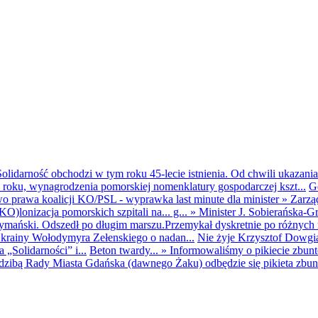
olidarność obchodzi w tym roku 45-lecie istnienia. Od chwili ukazania
25 roku, wynagrodzenia pomorskiej nomenklatury gospodarczej kszt...
G
o prawa koalicji KO/PSL - wyprawka last minute dla minister
»
Zarzą
O)lonizacja pomorskich szpitali na... g...
»
Minister J. Sobierańska-G
mański. Odszedł po długim marszu.Przemykał dyskretnie po różnych r
krainy Wołodymyra Zełenskiego o nadan...
Nie żyje Krzysztof Dowgiał
„Solidarności” i...
Beton twardy...
»
Informowaliśmy o pikiecie zbu
dzibą Rady Miasta Gdańska (dawnego Żaku) odbędzie się pikieta zbun