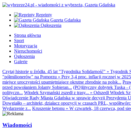
Reprinty
Gazeta Gdańska
Ogłoszenia
Strona główna
Sport
Motoryzacja
Nieruchomości
Ogłoszenia
Galerie
Czytaj historię u źródła. 45 lat "Tygodnika Solidarność"
»
Tygodnik S
"półmilionerów" na Pomorzu
»
Przy 3,4 proc. inflacji rocznej w 20
miejsce uroczystości upamiętniające okrutne zbrodnie na polsk...
Praw
przed powołaniem Jolanty Sobieran...
(PO)lityczny dobytek Tuska - (K
polityczn...
Włodek Szymański zszedł z trasy...
»
Odszedł Włodek Szy
Oświadczenie Rady Miasta Gdańska w sprawie decyzji Prezydenta U
Dowgiałło – architekt, działacz opozycji w czasach PRL, współtwórca 
Wydarzenie z...
Kruszenie betonu
»
W czwartek, 18 czerwca, pod sie
Wiadomości