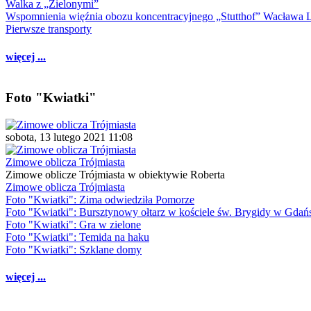
Walka z „Zielonymi”
Wspomnienia więźnia obozu koncentracyjnego „Stutthof” Wacława 
Pierwsze transporty
więcej ...
Foto "Kwiatki"
sobota, 13 lutego 2021 11:08
Zimowe oblicza Trójmiasta
Zimowe oblicze Trójmiasta w obiektywie Roberta
Zimowe oblicza Trójmiasta
Foto "Kwiatki": Zima odwiedziła Pomorze
Foto "Kwiatki": Bursztynowy ołtarz w kościele św. Brygidy w Gdań
Foto "Kwiatki": Gra w zielone
Foto "Kwiatki": Temida na haku
Foto "Kwiatki": Szklane domy
więcej ...