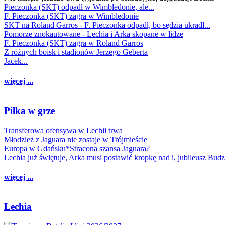
Pieczonka (SKT) odpadł w Wimbledonie, ale...
F. Pieczonka (SKT) zagra w Wimbledonie
SKT na Roland Garros - F. Pieczonka odpadł, bo sędzia ukradł...
Pomorze znokautowane - Lechia i Arka skopane w lidze
F. Pieczonka (SKT) zagra w Roland Garros
Z różnych boisk i stadionów Jerzego Geberta
Jacek...
więcej ...
Piłka w grze
Transferowa ofensywa w Lechii trwa
Młodzież z Jaguara nie zostaje w Trójmieście
Europa w Gdańsku*Stracona szansa Jaguara?
Lechia już świętuje, Arka musi postawić kropkę nad i, jubileusz Bud
więcej ...
Lechia