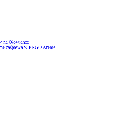
how na Ołowiance
Dame zaśpiewa w ERGO Arenie