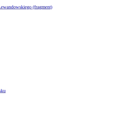
Lewandowskiego (fragment)
sku