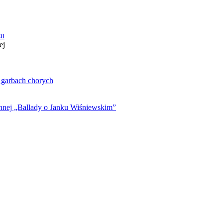
zu
ej
. garbach chorych
ynnej „Ballady o Janku Wiśniewskim”