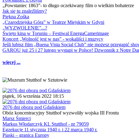
„Powstaniec 1863”- to długo oczekiwany film o wielkim bohaterze
Jak się tu znaleźliśmy?
Piękna Zośka
„Czarodziejska Góra” w Teatrze Miejskim w Gdyni
„WYZWOLENIE”...?
Święto kina w Toruniu – Festiwal EnergaCamerimage
Koncert „Wolność jest w nas” - wokaliści i muzycy
Jeśli lubisz film „Buena Vista Social Club” nie możesz przegapić s
GAROU już 25 i 27 lutego wystąpi w Polsce! Dzwonnik z Notre 
więcej ...
piątek, 16 września 2022 18:15
2076 dni obozu pod Gdańskiem
Obóz koncentracyjny Stutthof wyzwoliły wojska III Frontu
Marsz Śmierci
Markus Włodarczyk KL Stutthof - nr 79059
Egzekucje 11 stycznia 1940 r. i 22 marca 1940 r.
Piaski – granica Europy