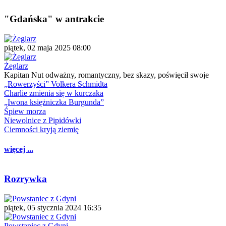
"Gdańska" w antrakcie
piątek, 02 maja 2025 08:00
Żeglarz
Kapitan Nut odważny, romantyczny, bez skazy, poświęcił swoje
„Rowerzyści” Volkera Schmidta
Charlie zmienia się w kurczaka
„Iwona księżniczka Burgunda”
Śpiew morza
Niewolnice z Pipidówki
Ciemności kryją ziemię
więcej ...
Rozrywka
piątek, 05 stycznia 2024 16:35
Powstaniec z Gdyni