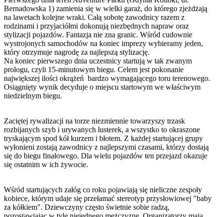
Bernadowska 1) zamienia się w wielki garaż, do którego zjeżdżają
na lawetach kolejne wraki. Całą sobotę zawodnicy razem z
rodzinami i przyjaciółmi dokonują niezbędnych napraw oraz
stylizacji pojazdów. Fantazja nie zna granic. Wśród cudownie
wystrojonych samochodów na koniec imprezy wybieramy jeden,
który otrzymuje nagrodę za najlepszą stylizację.
Na koniec pierwszego dnia uczestnicy startują w tak zwanym
prologu, czyli 15-minutowym biegu. Celem jest pokonanie
największej ilości okrążeń bardzo wymagającego toru terenowego.
Osiągnięty wynik decyduje o miejscu startowym we właściwym
niedzielnym biegu.
Zaciętej rywalizacji na torze niezmiennie towarzyszy trzask
rozbijanych szyb i urywanych lusterek, a wszystko to okraszone
tryskającym spod kół kurzem i błotem. Z każdej startującej grupy
wyłonieni zostają zawodnicy z najlepszymi czasami, którzy dostają
się do biegu finałowego. Dla wielu pojazdów ten przejazd okazuje
się ostatnim w ich żywocie.
Wśród startujących załóg co roku pojawiają się nieliczne zespoły
kobiece, którym udaje się przełamać stereotyp przysłowiowej "baby
za kółkiem". Dziewczyny często świetnie sobie radzą,
pozostawiając w tyle niejednego mężczyznę. Organizatorzy maja