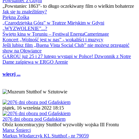
Powstaniec z Gdyni
„Powstaniec 1863”- to długo oczekiwany film o wielkim bohaterze
Jak się tu znaleźliśmy?
Piękna Zośka
„Czarodziejska Góra” w Teatrze Miejskim w Gdyni
„WYZWOLENIE”...?
Święto kina w Toruniu – Festiwal EnergaCamerimage
Koncert „Wolność jest w nas” - wokaliści i muzycy
Jeśli lubisz film „Buena Vista Social Club” nie możesz przegapić
show na Ołowiance
GAROU już 25 i 27 lutego wystąpi w Polsce! Dzwonnik z Notre
Dame zaśpiewa w ERGO Arenie
więcej ...
piątek, 16 września 2022 18:15
2076 dni obozu pod Gdańskiem
Obóz koncentracyjny Stutthof wyzwoliły wojska III Frontu
Marsz Śmierci
Markus Włodarczyk KL Stutthof - nr 79059