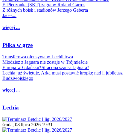
F. Pieczonka (SKT) zagra w Roland Garros
Z różnych boisk i stadionów Jerzego Geberta
Jacek...
więcej ...
Piłka w grze
Transferowa ofensywa w Lechii trwa
Młodzież z Jaguara nie zostaje w Trójmieście
Europa w Gdańsku*Stracona szansa Jaguara?
Lechia już świętuje, Arka musi postawić kropkę nad i, jubileusz
Budziwojskiego
więcej ...
Lechia
środa, 08 lipca 2026 19:31