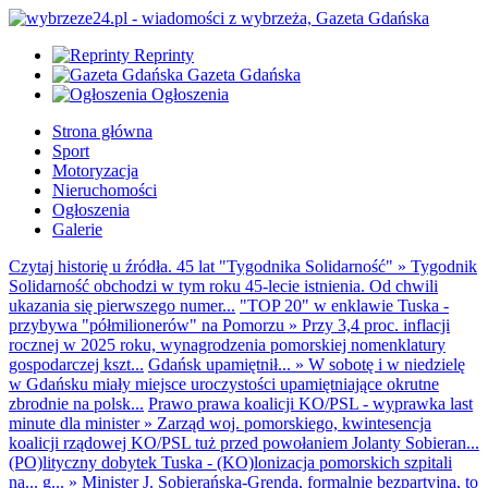
Reprinty
Gazeta Gdańska
Ogłoszenia
Strona główna
Sport
Motoryzacja
Nieruchomości
Ogłoszenia
Galerie
Czytaj historię u źródła. 45 lat "Tygodnika Solidarność"
»
Tygodnik
Solidarność obchodzi w tym roku 45-lecie istnienia. Od chwili
ukazania się pierwszego numer...
"TOP 20" w enklawie Tuska -
przybywa "półmilionerów" na Pomorzu
»
Przy 3,4 proc. inflacji
rocznej w 2025 roku, wynagrodzenia pomorskiej nomenklatury
gospodarczej kszt...
Gdańsk upamiętnił...
»
W sobotę i w niedzielę
w Gdańsku miały miejsce uroczystości upamiętniające okrutne
zbrodnie na polsk...
Prawo prawa koalicji KO/PSL - wyprawka last
minute dla minister
»
Zarząd woj. pomorskiego, kwintesencja
koalicji rządowej KO/PSL tuż przed powołaniem Jolanty Sobieran...
(PO)lityczny dobytek Tuska - (KO)lonizacja pomorskich szpitali
na... g...
»
Minister J. Sobierańska-Grenda, formalnie bezpartyjna, to