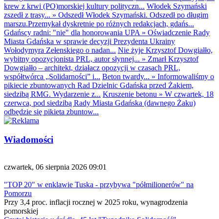
krew z krwi (PO)morskiej kultury polityczn...
Włodek Szymański
zszedł z trasy...
»
Odszedł Włodek Szymański. Odszedł po długim
marszu.Przemykał dyskretnie po różnych redakcjach, gdańs...
Gdańscy radni: "nie" dla honorowania UPA
»
Oświadczenie Rady
Miasta Gdańska w sprawie decyzji Prezydenta Ukrainy
Wołodymyra Zełenskiego o nadan...
Nie żyje Krzysztof Dowgiałło,
wybitny opozycjonista PRL, autor słynnej...
»
Zmarł Krzysztof
Dowgiałło – architekt, działacz opozycji w czasach PRL,
współtwórca „Solidarności” i...
Beton twardy...
»
Informowaliśmy o
pikiecie zbuntowanych Rad Dzielnic Gdańska przed Żakiem,
siedzibą RMG. Wydarzenie z...
Kruszenie betonu
»
W czwartek, 18
czerwca, pod siedzibą Rady Miasta Gdańska (dawnego Żaku)
odbędzie się pikieta zbuntow...
Wiadomości
czwartek, 06 sierpnia 2026 09:01
"TOP 20" w enklawie Tuska - przybywa "półmilionerów" na
Pomorzu
Przy 3,4 proc. inflacji rocznej w 2025 roku, wynagrodzenia
pomorskiej