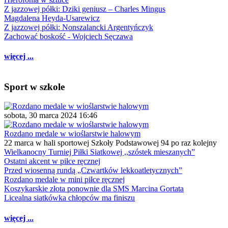
Z jazzowej półki: Dziki geniusz – Charles Mingus
Magdalena Heyda-Usarewicz
Z jazzowej półki: Nonszalancki Argentyńczyk
Zachować boskość - Wojciech Sęczawa
więcej ...
Sport w szkole
sobota, 30 marca 2024 16:46
Rozdano medale w wioślarstwie halowym
22 marca w hali sportowej Szkoły Podstawowej 94 po raz kolejny
Wielkanocny Turniej Piłki Siatkowej ,,szóstek mieszanych”
Ostatni akcent w piłce ręcznej
Przed wiosenną rundą „Czwartków lekkoatletycznych”
Rozdano medale w mini piłce ręcznej
Koszykarskie złota ponownie dla SMS Marcina Gortata
Licealna siatkówka chłopców ma finiszu
więcej ...