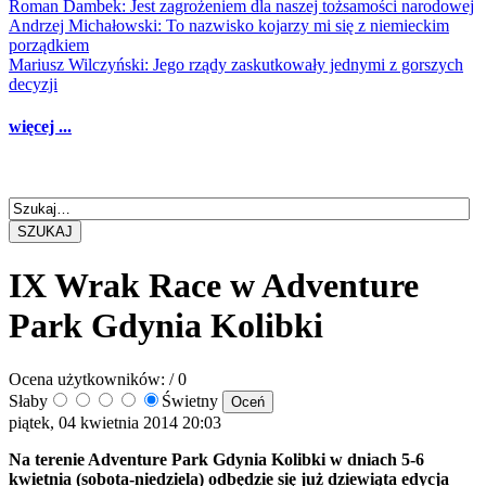
Roman Dambek: Jest zagrożeniem dla naszej tożsamości narodowej
Andrzej Michałowski: To nazwisko kojarzy mi się z niemieckim
porządkiem
Mariusz Wilczyński: Jego rządy zaskutkowały jednymi z gorszych
decyzji
więcej ...
SZUKAJ
IX Wrak Race w Adventure
Park Gdynia Kolibki
Ocena użytkowników:
/ 0
Słaby
Świetny
piątek, 04 kwietnia 2014 20:03
Na terenie Adventure Park Gdynia Kolibki w dniach 5-6
kwietnia (sobota-niedziela) odbędzie się już dziewiąta edycja