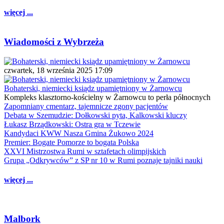
więcej ...
Wiadomości z Wybrzeża
czwartek, 18 września 2025 17:09
Bohaterski, niemiecki ksiądz upamiętniony w Żarnowcu
Kompleks klasztorno-kościelny w Żarnowcu to perła północnych
Zapomniany cmentarz, tajemnicze zgony pacjentów
Debata w Szemudzie: Dołkowski pyta, Kalkowski kluczy
Łukasz Brządkowski: Ostra gra w Tczewie
Kandydaci KWW Nasza Gmina Żukowo 2024
Premier: Bogate Pomorze to bogata Polska
XXVI Mistrzostwa Rumi w sztafetach olimpijskich
Grupa „Odkrywców” z SP nr 10 w Rumi poznaje tajniki nauki
więcej ...
Malbork