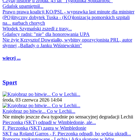
Czytaj historię u źródła. 45 lat "Tygodnika Solidarność"
Gdańsk upamiętnił...
Prawo prawa koalicji KO/PSL - wyprawka last minute dla minister
(PO)lityczny dobytek Tuska - (KO)lonizacja pomorskich szpitali
na... garbach chorych
Włodek Szymański zszedł z trasy...
Gdańscy radni: "nie" dla honorowania UPA
Nie żyje Krzysztof Dowgiałło, wybitny opozycjonista PRL, autor
słynnej „Ballady o Janku Wiśniewskim”
więcej ...
Sport
środa, 03 czerwca 2026 14:04
Krajobraz po bitwie... Co w Lechii...
Nie minęło jeszcze dwa tygodnie po sensacyjnej degradacji Lechii
Pieczonka (SKT) odpadł w Wimbledonie, ale...
F. Pieczonka (SKT) zagra w Wimbledonie
SKT na Roland Garros - F. Pieczonka odpadł, bo sędzia ukradł...
Pomorze znokautowane - Lechia i Arka skopane w lidze