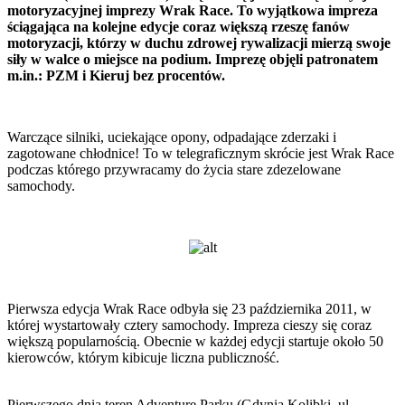
motoryzacyjnej imprezy Wrak Race. To wyjątkowa impreza
ściągająca na kolejne edycje coraz większą rzeszę fanów
motoryzacji, którzy w duchu zdrowej rywalizacji mierzą swoje
siły w walce o miejsce na podium. Imprezę objęli patronatem
m.in.: PZM i Kieruj bez procentów.
Warczące silniki, uciekające opony, odpadające zderzaki i
zagotowane chłodnice! To w telegraficznym skrócie jest Wrak Race
podczas którego przywracamy do życia stare zdezelowane
samochody.
Pierwsza edycja Wrak Race odbyła się 23 października 2011, w
której wystartowały cztery samochody. Impreza cieszy się coraz
większą popularnością. Obecnie w każdej edycji startuje około 50
kierowców, którym kibicuje liczna publiczność.
Pierwszego dnia teren Adventure Parku (Gdynia Kolibki, ul.