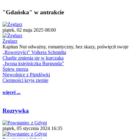
"Gdańska" w antrakcie
piątek, 02 maja 2025 08:00
Żeglarz
Kapitan Nut odważny, romantyczny, bez skazy, poświęcił swoje
„Rowerzyści” Volkera Schmidta
Charlie zmienia się w kurczaka
„Iwona księżniczka Burgunda”
Śpiew morza
Niewolnice z Pipidówki
Ciemności kryją ziemię
więcej ...
Rozrywka
piątek, 05 stycznia 2024 16:35