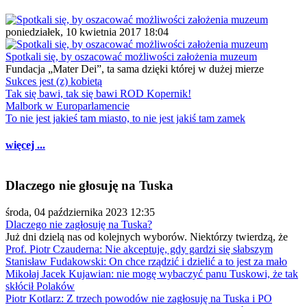
poniedziałek, 10 kwietnia 2017 18:04
Spotkali się, by oszacować możliwości założenia muzeum
Fundacja „Mater Dei”, ta sama dzięki której w dużej mierze
Sukces jest (z) kobietą
Tak się bawi, tak się bawi ROD Kopernik!
Malbork w Europarlamencie
To nie jest jakieś tam miasto, to nie jest jakiś tam zamek
więcej ...
Dlaczego nie głosuję na Tuska
środa, 04 października 2023 12:35
Dlaczego nie zagłosuję na Tuska?
Już dni dzielą nas od kolejnych wyborów. Niektórzy twierdzą, że
Prof. Piotr Czauderna: Nie akceptuję, gdy gardzi się słabszym
Stanisław Fudakowski: On chce rządzić i dzielić a to jest za mało
Mikołaj Jacek Kujawian: nie mogę wybaczyć panu Tuskowi, że tak
skłócił Polaków
Piotr Kotlarz: Z trzech powodów nie zagłosuję na Tuska i PO