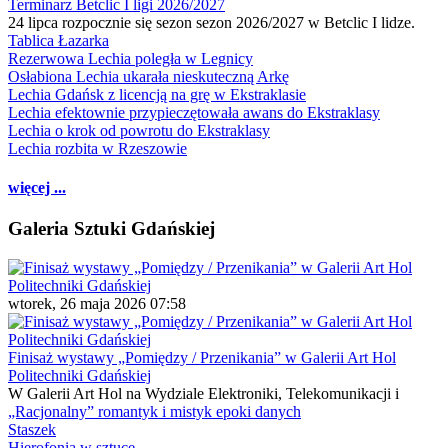
Terminarz Betclic I ligi 2026/2027
24 lipca rozpocznie się sezon sezon 2026/2027 w Betclic I lidze.
Tablica Łazarka
Rezerwowa Lechia poległa w Legnicy
Osłabiona Lechia ukarała nieskuteczną Arkę
Lechia Gdańsk z licencją na grę w Ekstraklasie
Lechia efektownie przypieczętowała awans do Ekstraklasy
Lechia o krok od powrotu do Ekstraklasy
Lechia rozbita w Rzeszowie
więcej ...
Galeria Sztuki Gdańskiej
wtorek, 26 maja 2026 07:58
Finisaż wystawy „Pomiędzy / Przenikania” w Galerii Art Hol
Politechniki Gdańskiej
W Galerii Art Hol na Wydziale Elektroniki, Telekomunikacji i
„Racjonalny” romantyk i mistyk epoki danych
Staszek
Hierofonia w sztuce