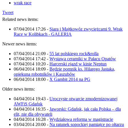
wrak race
Tweet
Related news items:
07/04/2014 17:26
-
Siara i Majtkowóz zwyciężcami 9. Wrak
Race w Kolibkach - GALERIA
Newer news items:
07/04/2014 21:09
-
55 lat polskiego rock&rolla
07/04/2014 17:42
-
Wystawa ceramiki w Pałacu Opatów
07/04/2014 10:20
-
Harcerski zjazd w kinie Neptun
06/04/2014 18:09
-
Będzie pomnik ks. Hilarego Jastaka,
opiekuna robotników i Kaszubów
06/04/2014 18:00
-
X Gambit 2014 na PG
Older news items:
04/04/2014 19:43
-
Uroczyste otwarcie zmodernizowanej
AWFiS Gdańsk
04/04/2014 16:35
-
Jaworski: Gdańsk, jak cała Polska – dla
elit, nie dla obywateli
04/04/2014 16:28
-
Wydziałowa reforma w magistracie
03/04/2014 20:00
-
Na ratunek sopockiej pamiątce po ołtarzu