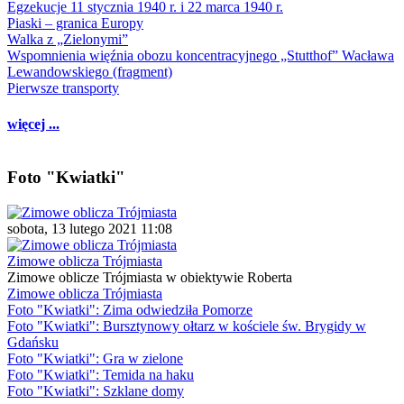
Egzekucje 11 stycznia 1940 r. i 22 marca 1940 r.
Piaski – granica Europy
Walka z „Zielonymi”
Wspomnienia więźnia obozu koncentracyjnego „Stutthof” Wacława
Lewandowskiego (fragment)
Pierwsze transporty
więcej ...
Foto "Kwiatki"
sobota, 13 lutego 2021 11:08
Zimowe oblicza Trójmiasta
Zimowe oblicze Trójmiasta w obiektywie Roberta
Zimowe oblicza Trójmiasta
Foto "Kwiatki": Zima odwiedziła Pomorze
Foto "Kwiatki": Bursztynowy ołtarz w kościele św. Brygidy w
Gdańsku
Foto "Kwiatki": Gra w zielone
Foto "Kwiatki": Temida na haku
Foto "Kwiatki": Szklane domy