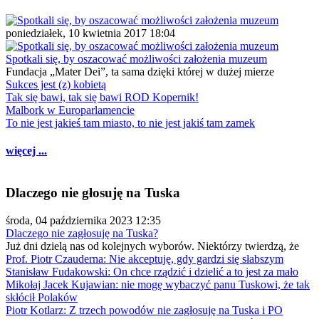
poniedziałek, 10 kwietnia 2017 18:04
Spotkali się, by oszacować możliwości założenia muzeum
Fundacja „Mater Dei”, ta sama dzięki której w dużej mierze
Sukces jest (z) kobietą
Tak się bawi, tak się bawi ROD Kopernik!
Malbork w Europarlamencie
To nie jest jakieś tam miasto, to nie jest jakiś tam zamek
więcej ...
Dlaczego nie głosuję na Tuska
środa, 04 października 2023 12:35
Dlaczego nie zagłosuję na Tuska?
Już dni dzielą nas od kolejnych wyborów. Niektórzy twierdzą, że
Prof. Piotr Czauderna: Nie akceptuję, gdy gardzi się słabszym
Stanisław Fudakowski: On chce rządzić i dzielić a to jest za mało
Mikołaj Jacek Kujawian: nie mogę wybaczyć panu Tuskowi, że tak
skłócił Polaków
Piotr Kotlarz: Z trzech powodów nie zagłosuję na Tuska i PO