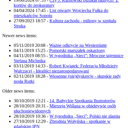
19/06/2024 07:53
-
Czy J. Karnowski oszukał radnych? Z
kortów do prokuratury
04/04/2024 17:45
-
List otwarty Wojciecha Fułka do
mieszkańców Sopotu
27/09/2023 18:57
-
Kultura zachodu - miliony w szpitalu
Struka
Newer news items:
05/11/2019 20:08
-
Ważne odkrycie na Westerplatte
04/11/2019 15:25
-
Pomorski marszałek oskarżony
04/11/2019 08:55
-
W tygodniku „Sieci”: Mroczne tajemnice
Stefana Michnika
03/11/2019 14:33
-
Robert Kwiatek: Federacja Młodzieży
Walczącej - Idealiści niezagospodarowani
02/11/2019 18:28
-
Wiosenne (nie)dyskrecje - słupskie rady
posła Rutki
Older news items:
30/10/2019 12:21
-
14. Bałtyckie Spotkania Ilustratorów
28/10/2019 20:31
-
Mierzeja Wiślana w obiektywie osób
głuchoniewidomych
28/10/2019 10:36
-
W tygodniku „Sieci”: Polski nie złamią
27/10/2019 12:29
-
Zbrodnia Wołyńska - spotkanie w
gdańskim IPN