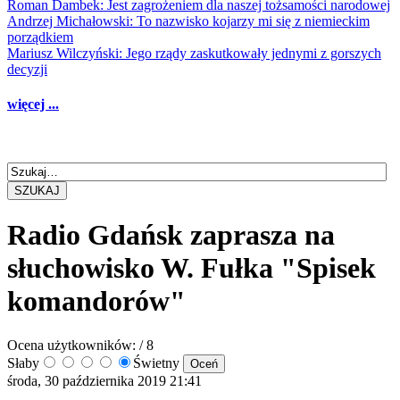
Roman Dambek: Jest zagrożeniem dla naszej tożsamości narodowej
Andrzej Michałowski: To nazwisko kojarzy mi się z niemieckim
porządkiem
Mariusz Wilczyński: Jego rządy zaskutkowały jednymi z gorszych
decyzji
więcej ...
SZUKAJ
Radio Gdańsk zaprasza na
słuchowisko W. Fułka "Spisek
komandorów"
Ocena użytkowników:
/ 8
Słaby
Świetny
środa, 30 października 2019 21:41