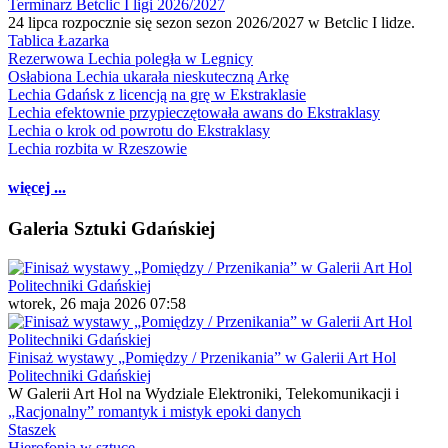
Terminarz Betclic I ligi 2026/2027
24 lipca rozpocznie się sezon sezon 2026/2027 w Betclic I lidze.
Tablica Łazarka
Rezerwowa Lechia poległa w Legnicy
Osłabiona Lechia ukarała nieskuteczną Arkę
Lechia Gdańsk z licencją na grę w Ekstraklasie
Lechia efektownie przypieczętowała awans do Ekstraklasy
Lechia o krok od powrotu do Ekstraklasy
Lechia rozbita w Rzeszowie
więcej ...
Galeria Sztuki Gdańskiej
wtorek, 26 maja 2026 07:58
Finisaż wystawy „Pomiędzy / Przenikania” w Galerii Art Hol
Politechniki Gdańskiej
W Galerii Art Hol na Wydziale Elektroniki, Telekomunikacji i
„Racjonalny” romantyk i mistyk epoki danych
Staszek
Hierofonia w sztuce