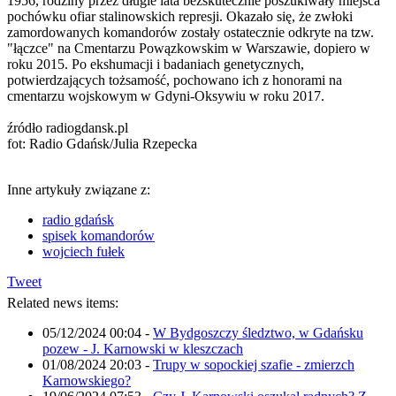
1956, rodziny przez długie lata bezskutecznie poszukiwały miejsca
pochówku ofiar stalinowskich represji. Okazało się, że zwłoki
zamordowanych komandorów zostały ostatecznie odkryte na tzw.
"łączce" na Cmentarzu Powązkowskim w Warszawie, dopiero w
roku 2015. Po ekshumacji i badaniach genetycznych,
potwierdzających tożsamość, pochowano ich z honorami na
cmentarzu wojskowym w Gdyni-Oksywiu w roku 2017.
źródło radiogdansk.pl
fot: Radio Gdańsk/Julia Rzepecka
Inne artykuły związane z:
radio gdańsk
spisek komandorów
wojciech fułek
Tweet
Related news items:
05/12/2024 00:04
-
W Bydgoszczy śledztwo, w Gdańsku
pozew - J. Karnowski w kleszczach
01/08/2024 20:03
-
Trupy w sopockiej szafie - zmierzch
Karnowskiego?