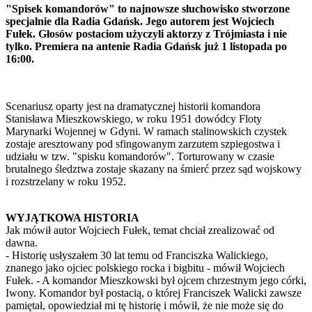
"Spisek komandorów" to najnowsze słuchowisko stworzone
specjalnie dla Radia Gdańsk. Jego autorem jest Wojciech
Fułek. Głosów postaciom użyczyli aktorzy z Trójmiasta i nie
tylko. Premiera na antenie Radia Gdańsk już 1 listopada po
16:00.
Scenariusz oparty jest na dramatycznej historii komandora
Stanisława Mieszkowskiego, w roku 1951 dowódcy Floty
Marynarki Wojennej w Gdyni. W ramach stalinowskich czystek
zostaje aresztowany pod sfingowanym zarzutem szpiegostwa i
udziału w tzw. "spisku komandorów". Torturowany w czasie
brutalnego śledztwa zostaje skazany na śmierć przez sąd wojskowy
i rozstrzelany w roku 1952.
WYJĄTKOWA HISTORIA
Jak mówił autor Wojciech Fułek, temat chciał zrealizować od
dawna.
- Historię usłyszałem 30 lat temu od Franciszka Walickiego,
znanego jako ojciec polskiego rocka i bigbitu - mówił Wojciech
Fułek. - A komandor Mieszkowski był ojcem chrzestnym jego córki,
Iwony. Komandor był postacią, o której Franciszek Walicki zawsze
pamiętał, opowiedział mi tę historię i mówił, że nie może się do