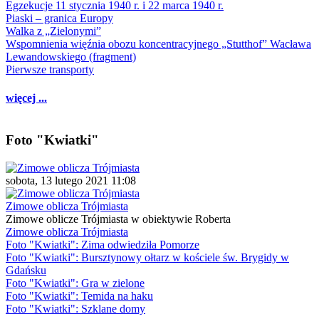
Egzekucje 11 stycznia 1940 r. i 22 marca 1940 r.
Piaski – granica Europy
Walka z „Zielonymi”
Wspomnienia więźnia obozu koncentracyjnego „Stutthof” Wacława
Lewandowskiego (fragment)
Pierwsze transporty
więcej ...
Foto "Kwiatki"
sobota, 13 lutego 2021 11:08
Zimowe oblicza Trójmiasta
Zimowe oblicze Trójmiasta w obiektywie Roberta
Zimowe oblicza Trójmiasta
Foto "Kwiatki": Zima odwiedziła Pomorze
Foto "Kwiatki": Bursztynowy ołtarz w kościele św. Brygidy w
Gdańsku
Foto "Kwiatki": Gra w zielone
Foto "Kwiatki": Temida na haku
Foto "Kwiatki": Szklane domy