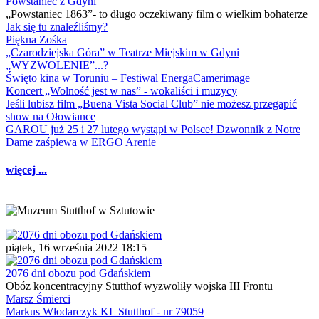
Powstaniec z Gdyni
„Powstaniec 1863”- to długo oczekiwany film o wielkim bohaterze
Jak się tu znaleźliśmy?
Piękna Zośka
„Czarodziejska Góra” w Teatrze Miejskim w Gdyni
„WYZWOLENIE”...?
Święto kina w Toruniu – Festiwal EnergaCamerimage
Koncert „Wolność jest w nas” - wokaliści i muzycy
Jeśli lubisz film „Buena Vista Social Club” nie możesz przegapić
show na Ołowiance
GAROU już 25 i 27 lutego wystąpi w Polsce! Dzwonnik z Notre
Dame zaśpiewa w ERGO Arenie
więcej ...
piątek, 16 września 2022 18:15
2076 dni obozu pod Gdańskiem
Obóz koncentracyjny Stutthof wyzwoliły wojska III Frontu
Marsz Śmierci
Markus Włodarczyk KL Stutthof - nr 79059