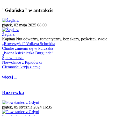
"Gdańska" w antrakcie
piątek, 02 maja 2025 08:00
Żeglarz
Kapitan Nut odważny, romantyczny, bez skazy, poświęcił swoje
„Rowerzyści” Volkera Schmidta
Charlie zmienia się w kurczaka
„Iwona księżniczka Burgunda”
Śpiew morza
Niewolnice z Pipidówki
Ciemności kryją ziemię
więcej ...
Rozrywka
piątek, 05 stycznia 2024 16:35