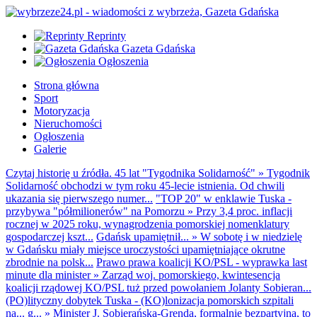
Reprinty
Gazeta Gdańska
Ogłoszenia
Strona główna
Sport
Motoryzacja
Nieruchomości
Ogłoszenia
Galerie
Czytaj historię u źródła. 45 lat "Tygodnika Solidarność"
»
Tygodnik
Solidarność obchodzi w tym roku 45-lecie istnienia. Od chwili
ukazania się pierwszego numer...
"TOP 20" w enklawie Tuska -
przybywa "półmilionerów" na Pomorzu
»
Przy 3,4 proc. inflacji
rocznej w 2025 roku, wynagrodzenia pomorskiej nomenklatury
gospodarczej kszt...
Gdańsk upamiętnił...
»
W sobotę i w niedzielę
w Gdańsku miały miejsce uroczystości upamiętniające okrutne
zbrodnie na polsk...
Prawo prawa koalicji KO/PSL - wyprawka last
minute dla minister
»
Zarząd woj. pomorskiego, kwintesencja
koalicji rządowej KO/PSL tuż przed powołaniem Jolanty Sobieran...
(PO)lityczny dobytek Tuska - (KO)lonizacja pomorskich szpitali
na... g...
»
Minister J. Sobierańska-Grenda, formalnie bezpartyjna, to