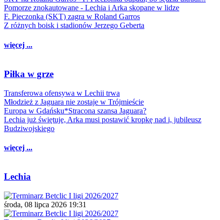
Pomorze znokautowane - Lechia i Arka skopane w lidze
F. Pieczonka (SKT) zagra w Roland Garros
Z różnych boisk i stadionów Jerzego Geberta
więcej ...
Piłka w grze
Transferowa ofensywa w Lechii trwa
Młodzież z Jaguara nie zostaje w Trójmieście
Europa w Gdańsku*Stracona szansa Jaguara?
Lechia już świętuje, Arka musi postawić kropkę nad i, jubileusz
Budziwojskiego
więcej ...
Lechia
środa, 08 lipca 2026 19:31