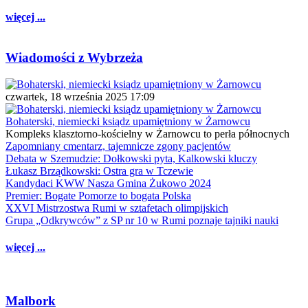
więcej ...
Wiadomości z Wybrzeża
czwartek, 18 września 2025 17:09
Bohaterski, niemiecki ksiądz upamiętniony w Żarnowcu
Kompleks klasztorno-kościelny w Żarnowcu to perła północnych
Zapomniany cmentarz, tajemnicze zgony pacjentów
Debata w Szemudzie: Dołkowski pyta, Kalkowski kluczy
Łukasz Brządkowski: Ostra gra w Tczewie
Kandydaci KWW Nasza Gmina Żukowo 2024
Premier: Bogate Pomorze to bogata Polska
XXVI Mistrzostwa Rumi w sztafetach olimpijskich
Grupa „Odkrywców” z SP nr 10 w Rumi poznaje tajniki nauki
więcej ...
Malbork