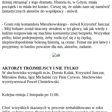
dzisiaj otrząsnąć z tego dramatu. Historia tu, w Gdyni, miała
początek i tu miała też koniec. Cieszę się, że udało nam się namówić
fantastycznych aktorów do współpracy - mówił.
- Gram rolę komandora Mieszkowskiego - mówił Krzysztof Janczar.
- Mój bohater został stracony strzałem w tył głowy, tak jak wtedy z
ludźmi rozprawiała się machina komunistycznej bezpieki. Wszystkie
próby, które podejmujemy, żeby rozliczyć się z tą ciężką,
nieprawdopodobnie bolesną historią, są cenne. Temat nie jest łatwy i
przyjemny, to bardzo poważne dla nas, aktorów, zadanie.
AKTORZY TRÓJMIEJSCY I NIE TYLKO
W słuchowisku wystąpili m.in. Dorota Kolak, Krzysztof Janczar,
Mirosław Baka, Igor Michalski czy Piotr Cyrwus. Słuchowisko
wyreżyserował Paweł Chmielewski.
Kolejna emisja 2 listopada po 11:00.
Choć wszystkich skazanych w procesie zrehabilitowano w roku