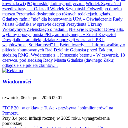
krew z krwi (PO)morskiej kultury polityczn...
Włodek Szymański
zszedł z trasy...
»
Odszedł Włodek Szymański. Odszedł po długim
marszu.Przemykał dyskretnie po różnych redakcjach, gdańs...
Gdańscy radni: "nie" dla honorowania UPA
»
Oświadczenie Rady
Miasta Gdańska w sprawie decyzji Prezydenta Ukrainy
Wołodymyra Zełenskiego o nadan...
Nie żyje Krzysztof Dowgiałło,
wybitny opozycjonista PRL, autor słynnej...
»
Zmarł Krzysztof
Dowgiałło – architekt, działacz opozycji w czasach PRL,
współtwórca „Solidarności” i...
Beton twardy...
»
Informowaliśmy o
pikiecie zbuntowanych Rad Dzielnic Gdańska przed Żakiem,
siedzibą RMG. Wydarzenie z...
Kruszenie betonu
»
W czwartek, 18
czerwca, pod siedzibą Rady Miasta Gdańska (dawnego Żaku)
odbędzie się pikieta zbuntow...
Wiadomości
czwartek, 06 sierpnia 2026 09:01
"TOP 20" w enklawie Tuska - przybywa "półmilionerów" na
Pomorzu
Przy 3,4 proc. inflacji rocznej w 2025 roku, wynagrodzenia
pomorskiej