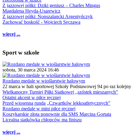
Z jazzowej półki: Dziki geniusz – Charles Mingus
Magdalena Heyda-Usarewicz
Z jazzowej półki: Nonszalancki Argentyńczyk
Zachować boskość - Wojciech Sęczawa
więcej ...
Sport w szkole
sobota, 30 marca 2024 16:46
Rozdano medale w wioślarstwie halowym
22 marca w hali sportowej Szkoły Podstawowej 94 po raz kolejny
Wielkanocny Turniej Piłki Siatkowej ,,szóstek mieszanych”
Ostatni akcent w piłce ręcznej
Przed wiosenną rundą „Czwartków lekkoatletycznych”
Rozdano medale w mini piłce ręcznej
Koszykarskie złota ponownie dla SMS Marcina Gortata
Licealna siatkówka chłopców ma finiszu
więcej ...