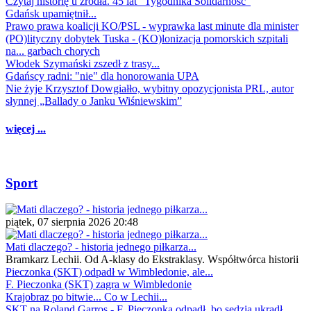
Czytaj historię u źródła. 45 lat "Tygodnika Solidarność"
Gdańsk upamiętnił...
Prawo prawa koalicji KO/PSL - wyprawka last minute dla minister
(PO)lityczny dobytek Tuska - (KO)lonizacja pomorskich szpitali
na... garbach chorych
Włodek Szymański zszedł z trasy...
Gdańscy radni: "nie" dla honorowania UPA
Nie żyje Krzysztof Dowgiałło, wybitny opozycjonista PRL, autor
słynnej „Ballady o Janku Wiśniewskim”
więcej ...
Sport
piątek, 07 sierpnia 2026 20:48
Mati dlaczego? - historia jednego piłkarza...
Bramkarz Lechii. Od A-klasy do Ekstraklasy. Współtwórca historii
Pieczonka (SKT) odpadł w Wimbledonie, ale...
F. Pieczonka (SKT) zagra w Wimbledonie
Krajobraz po bitwie... Co w Lechii...
SKT na Roland Garros - F. Pieczonka odpadł, bo sędzia ukradł...