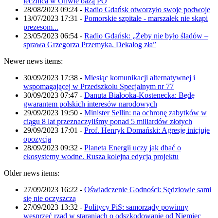
lecznica w Oliwie oazą PO
28/08/2023 09:24
-
Radio Gdańsk otworzyło swoje podwoje
13/07/2023 17:31
-
Pomorskie szpitale - marszałek nie skąpi
prezesom...
23/05/2023 06:54
-
Radio Gdańsk: „Żeby nie było śladów –
sprawa Grzegorza Przemyka. Dekalog zła”
Newer news items:
30/09/2023 17:38
-
Miesiąc komunikacji alternatywnej i
wspomagającej w Przedszkolu Specjalnym nr 77
30/09/2023 07:47
-
Danuta Białooka-Kostenecka: Będę
gwarantem polskich interesów narodowych
29/09/2023 19:50
-
Minister Sellin: na ochronę zabytków w
ciągu 8 lat przeznaczyliśmy ponad 5 miliardów złotych
29/09/2023 17:01
-
Prof. Henryk Domański: Agresję inicjuje
opozycja
28/09/2023 09:32
-
Planeta Energii uczy jak dbać o
ekosystemy wodne. Rusza kolejna edycja projektu
Older news items:
27/09/2023 16:22
-
Oświadczenie Godności: Sędziowie sami
się nie oczyszczą
27/09/2023 13:32
-
Politycy PiS: samorządy powinny
wesprzeć rząd w staraniach o odszkodowanie od Niemiec