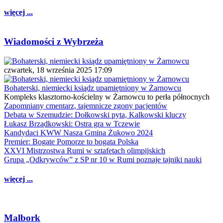
więcej ...
Wiadomości z Wybrzeża
czwartek, 18 września 2025 17:09
Bohaterski, niemiecki ksiądz upamiętniony w Żarnowcu
Kompleks klasztorno-kościelny w Żarnowcu to perła północnych
Zapomniany cmentarz, tajemnicze zgony pacjentów
Debata w Szemudzie: Dołkowski pyta, Kalkowski kluczy
Łukasz Brządkowski: Ostra gra w Tczewie
Kandydaci KWW Nasza Gmina Żukowo 2024
Premier: Bogate Pomorze to bogata Polska
XXVI Mistrzostwa Rumi w sztafetach olimpijskich
Grupa „Odkrywców” z SP nr 10 w Rumi poznaje tajniki nauki
więcej ...
Malbork