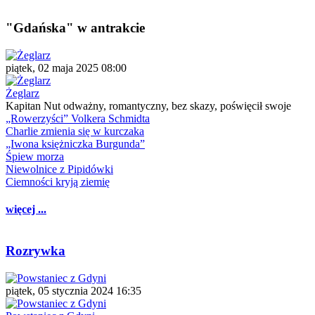
"Gdańska" w antrakcie
piątek, 02 maja 2025 08:00
Żeglarz
Kapitan Nut odważny, romantyczny, bez skazy, poświęcił swoje
„Rowerzyści” Volkera Schmidta
Charlie zmienia się w kurczaka
„Iwona księżniczka Burgunda”
Śpiew morza
Niewolnice z Pipidówki
Ciemności kryją ziemię
więcej ...
Rozrywka
piątek, 05 stycznia 2024 16:35