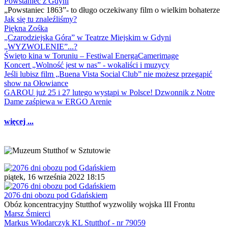
Powstaniec z Gdyni
„Powstaniec 1863”- to długo oczekiwany film o wielkim bohaterze
Jak się tu znaleźliśmy?
Piękna Zośka
„Czarodziejska Góra” w Teatrze Miejskim w Gdyni
„WYZWOLENIE”...?
Święto kina w Toruniu – Festiwal EnergaCamerimage
Koncert „Wolność jest w nas” - wokaliści i muzycy
Jeśli lubisz film „Buena Vista Social Club” nie możesz przegapić
show na Ołowiance
GAROU już 25 i 27 lutego wystąpi w Polsce! Dzwonnik z Notre
Dame zaśpiewa w ERGO Arenie
więcej ...
piątek, 16 września 2022 18:15
2076 dni obozu pod Gdańskiem
Obóz koncentracyjny Stutthof wyzwoliły wojska III Frontu
Marsz Śmierci
Markus Włodarczyk KL Stutthof - nr 79059