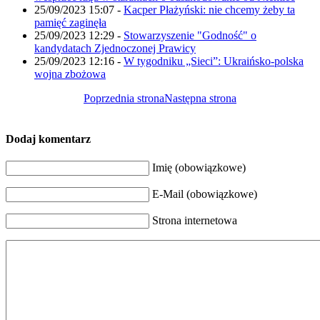
25/09/2023 15:07
-
Kacper Płażyński: nie chcemy żeby ta
pamięć zaginęła
25/09/2023 12:29
-
Stowarzyszenie "Godność" o
kandydatach Zjednoczonej Prawicy
25/09/2023 12:16
-
W tygodniku „Sieci”: Ukraińsko-polska
wojna zbożowa
Poprzednia strona
Następna strona
Dodaj komentarz
Imię (obowiązkowe)
E-Mail (obowiązkowe)
Strona internetowa