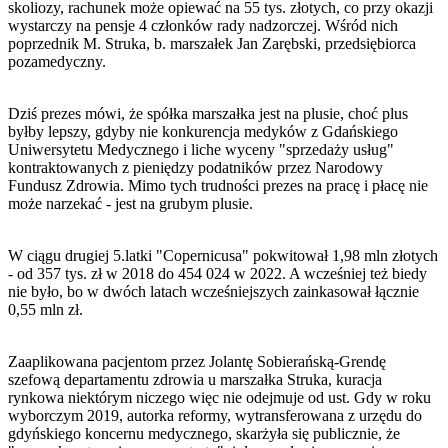
skoliozy, rachunek może opiewać na 55 tys. złotych, co przy okazji
wystarczy na pensje 4 członków rady nadzorczej. Wśród nich
poprzednik M. Struka, b. marszałek Jan Zarębski, przedsiębiorca
pozamedyczny.
Dziś prezes mówi, że spółka marszałka jest na plusie, choć plus
byłby lepszy, gdyby nie konkurencja medyków z Gdańskiego
Uniwersytetu Medycznego i liche wyceny "sprzedaży usług"
kontraktowanych z pieniędzy podatników przez Narodowy
Fundusz Zdrowia. Mimo tych trudności prezes na pracę i płacę nie
może narzekać - jest na grubym plusie.
W ciągu drugiej 5.latki "Copernicusa" pokwitował 1,98 mln złotych
- od 357 tys. zł w 2018 do 454 024 w 2022. A wcześniej też biedy
nie było, bo w dwóch latach wcześniejszych zainkasował łącznie
0,55 mln zł.
Zaaplikowana pacjentom przez Jolantę Sobierańską-Grendę
szefową departamentu zdrowia u marszałka Struka, kuracja
rynkowa niektórym niczego więc nie odejmuje od ust. Gdy w roku
wyborczym 2019, autorka reformy, wytransferowana z urzędu do
gdyńskiego koncernu medycznego, skarżyła się publicznie, że