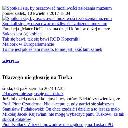
poniedziałek, 10 kwietnia 2017 18:04
Spotkali się, by oszacować możliwości założenia muzeum
Fundacja „Mater Dei”, ta sama dzięki której w dużej mierze
Sukces jest (z) kobietą
Tak się bawi, tak się bawi ROD Kopernik!
Malbork w Europarlamencie
To nie jest jakieś tam miasto, to nie jest jakiś tam zamek
więcej ...
Dlaczego nie głosuję na Tuska
środa, 04 października 2023 12:35
Dlaczego nie zagłosuję na Tuska?
Już dni dzielą nas od kolejnych wyborów. Niektórzy twierdzą, że
Prof. Piotr Czauderna: Nie akceptuję, gdy gardzi się słabszym
Stanisław Fudakowski: On chce rządzić i dzielić a to jest za mało
Mikołaj Jacek Kujawian: nie mogę wybaczyć panu Tuskowi, że tak
skłócił Polaków
Piotr Kotlarz: Z trzech powodów nie zagłosuję na Tuska i PO