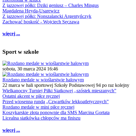
Z jazzowej półki: Dziki geniusz – Charles Mingus
Magdalena Heyda-Usarewicz
Z jazzowej półki: Nonszalancki Argentyńczyk
Zachować boskość - Wojciech Sęczawa
więcej ...
Sport w szkole
sobota, 30 marca 2024 16:46
Rozdano medale w wioślarstwie halowym
22 marca w hali sportowej Szkoły Podstawowej 94 po raz kolejny
Wielkanocny Turniej Piłki Siatkowej ,,szóstek mieszanych”
Ostatni akcent w piłce ręcznej
Przed wiosenną rundą „Czwartków lekkoatletycznych”
Rozdano medale w mini piłce ręcznej
Koszykarskie złota ponownie dla SMS Marcina Gortata
Licealna siatkówka chłopców ma finiszu
więcej ...