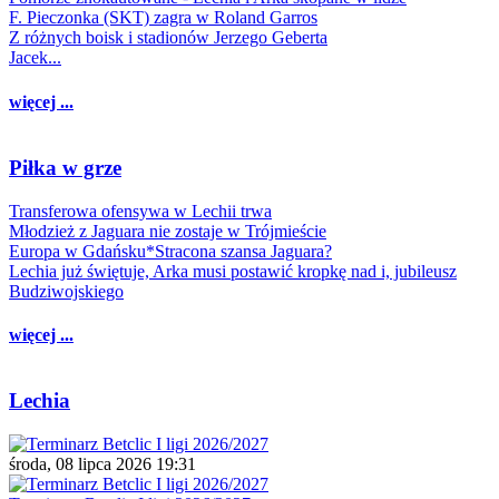
F. Pieczonka (SKT) zagra w Roland Garros
Z różnych boisk i stadionów Jerzego Geberta
Jacek...
więcej ...
Piłka w grze
Transferowa ofensywa w Lechii trwa
Młodzież z Jaguara nie zostaje w Trójmieście
Europa w Gdańsku*Stracona szansa Jaguara?
Lechia już świętuje, Arka musi postawić kropkę nad i, jubileusz
Budziwojskiego
więcej ...
Lechia
środa, 08 lipca 2026 19:31