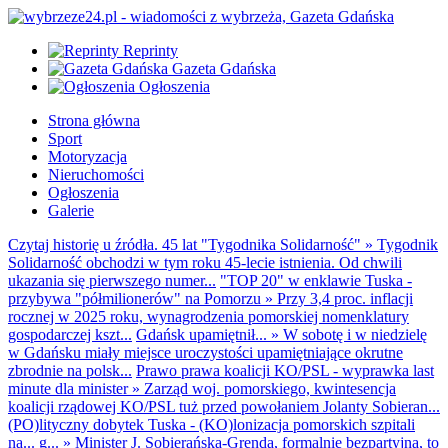
Reprinty
Gazeta Gdańska
Ogłoszenia
Strona główna
Sport
Motoryzacja
Nieruchomości
Ogłoszenia
Galerie
Czytaj historię u źródła. 45 lat "Tygodnika Solidarność"
»
Tygodnik
Solidarność obchodzi w tym roku 45-lecie istnienia. Od chwili
ukazania się pierwszego numer...
"TOP 20" w enklawie Tuska -
przybywa "półmilionerów" na Pomorzu
»
Przy 3,4 proc. inflacji
rocznej w 2025 roku, wynagrodzenia pomorskiej nomenklatury
gospodarczej kszt...
Gdańsk upamiętnił...
»
W sobotę i w niedzielę
w Gdańsku miały miejsce uroczystości upamiętniające okrutne
zbrodnie na polsk...
Prawo prawa koalicji KO/PSL - wyprawka last
minute dla minister
»
Zarząd woj. pomorskiego, kwintesencja
koalicji rządowej KO/PSL tuż przed powołaniem Jolanty Sobieran...
(PO)lityczny dobytek Tuska - (KO)lonizacja pomorskich szpitali
na... g...
»
Minister J. Sobierańska-Grenda, formalnie bezpartyjna, to