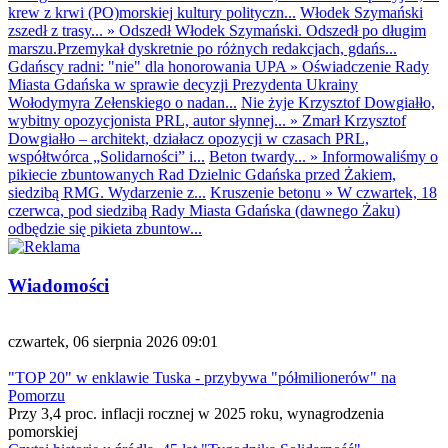
krew z krwi (PO)morskiej kultury polityczn...
Włodek Szymański
zszedł z trasy...
»
Odszedł Włodek Szymański. Odszedł po długim
marszu.Przemykał dyskretnie po różnych redakcjach, gdańs...
Gdańscy radni: "nie" dla honorowania UPA
»
Oświadczenie Rady
Miasta Gdańska w sprawie decyzji Prezydenta Ukrainy
Wołodymyra Zełenskiego o nadan...
Nie żyje Krzysztof Dowgiałło,
wybitny opozycjonista PRL, autor słynnej...
»
Zmarł Krzysztof
Dowgiałło – architekt, działacz opozycji w czasach PRL,
współtwórca „Solidarności” i...
Beton twardy...
»
Informowaliśmy o
pikiecie zbuntowanych Rad Dzielnic Gdańska przed Żakiem,
siedzibą RMG. Wydarzenie z...
Kruszenie betonu
»
W czwartek, 18
czerwca, pod siedzibą Rady Miasta Gdańska (dawnego Żaku)
odbędzie się pikieta zbuntow...
Wiadomości
czwartek, 06 sierpnia 2026 09:01
"TOP 20" w enklawie Tuska - przybywa "półmilionerów" na
Pomorzu
Przy 3,4 proc. inflacji rocznej w 2025 roku, wynagrodzenia
pomorskiej