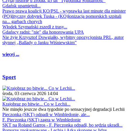
Czytaj historię u źródła. 45 lat "Tygodnika Solidarność"
Gdańsk upamiętnił...
Prawo prawa koalicji KO/PSL - wyprawka last minute dla minister
(PO)lityczny dobytek Tuska - (KO)lonizacja pomorskich szpitali
na... garbach chorych
Włodek Szymański zszedł z trasy...
Gdańscy radni: "nie" dla honorowania UPA
Nie żyje Krzysztof Dowgiałło, wybitny opozycjonista PRL, autor
słynnej „Ballady o Janku Wiśniewskim”
więcej ...
Sport
środa, 03 czerwca 2026 14:04
Krajobraz po bitwie... Co w Lechii...
Nie minęło jeszcze dwa tygodnie po sensacyjnej degradacji Lechii
Pieczonka (SKT) odpadł w Wimbledonie, ale...
F. Pieczonka (SKT) zagra w Wimbledonie
SKT na Roland Garros - F. Pieczonka odpadł, bo sędzia ukradł...
Pomorze znokautowane - Lechia i Arka skopane w lidze