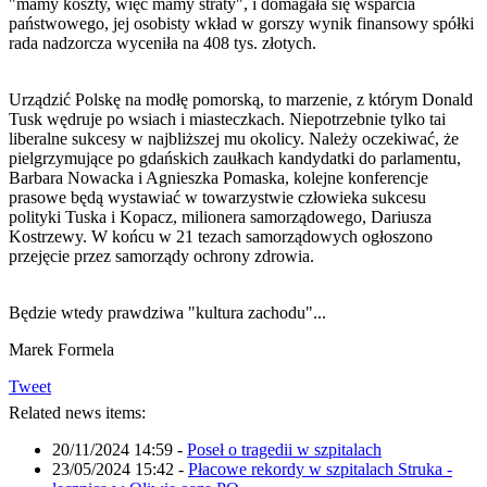
"mamy koszty, więc mamy straty", i domagała się wsparcia
państwowego, jej osobisty wkład w gorszy wynik finansowy spółki
rada nadzorcza wyceniła na 408 tys. złotych.
Urządzić Polskę na modłę pomorską, to marzenie, z którym Donald
Tusk wędruje po wsiach i miasteczkach. Niepotrzebnie tylko tai
liberalne sukcesy w najbliższej mu okolicy. Należy oczekiwać, że
pielgrzymujące po gdańskich zaułkach kandydatki do parlamentu,
Barbara Nowacka i Agnieszka Pomaska, kolejne konferencje
prasowe będą wystawiać w towarzystwie człowieka sukcesu
polityki Tuska i Kopacz, milionera samorządowego, Dariusza
Kostrzewy. W końcu w 21 tezach samorządowych ogłoszono
przejęcie przez samorządy ochrony zdrowia.
Będzie wtedy prawdziwa "kultura zachodu"...
Marek Formela
Tweet
Related news items:
20/11/2024 14:59
-
Poseł o tragedii w szpitalach
23/05/2024 15:42
-
Płacowe rekordy w szpitalach Struka -