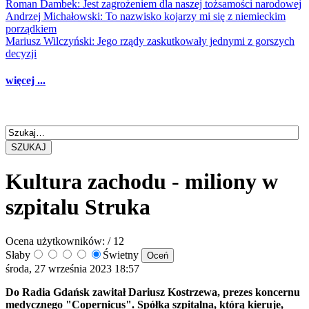
Roman Dambek: Jest zagrożeniem dla naszej tożsamości narodowej
Andrzej Michałowski: To nazwisko kojarzy mi się z niemieckim
porządkiem
Mariusz Wilczyński: Jego rządy zaskutkowały jednymi z gorszych
decyzji
więcej ...
SZUKAJ
Kultura zachodu - miliony w
szpitalu Struka
Ocena użytkowników:
/ 12
Słaby
Świetny
środa, 27 września 2023 18:57
Do Radia Gdańsk zawitał Dariusz Kostrzewa, prezes koncernu
medycznego "Copernicus". Spółka szpitalna, którą kieruje,