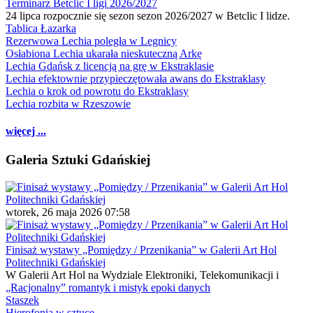
Terminarz Betclic I ligi 2026/2027
24 lipca rozpocznie się sezon sezon 2026/2027 w Betclic I lidze.
Tablica Łazarka
Rezerwowa Lechia poległa w Legnicy
Osłabiona Lechia ukarała nieskuteczną Arkę
Lechia Gdańsk z licencją na grę w Ekstraklasie
Lechia efektownie przypieczętowała awans do Ekstraklasy
Lechia o krok od powrotu do Ekstraklasy
Lechia rozbita w Rzeszowie
więcej ...
Galeria Sztuki Gdańskiej
wtorek, 26 maja 2026 07:58
Finisaż wystawy „Pomiędzy / Przenikania” w Galerii Art Hol
Politechniki Gdańskiej
W Galerii Art Hol na Wydziale Elektroniki, Telekomunikacji i
„Racjonalny” romantyk i mistyk epoki danych
Staszek
Hierofonia w sztuce