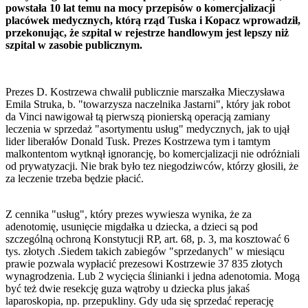
powstała 10 lat temu na mocy przepisów o komercjalizacji
placówek medycznych, którą rząd Tuska i Kopacz wprowadził,
przekonując, że szpital w rejestrze handlowym jest lepszy niż
szpital w zasobie publicznym.
Prezes D. Kostrzewa chwalił publicznie marszałka Mieczysława
Emila Struka, b. "towarzysza naczelnika Jastarni", który jak robot
da Vinci nawigował tą pierwszą pionierską operacją zamiany
leczenia w sprzedaż "asortymentu usług" medycznych, jak to ujął
lider liberałów Donald Tusk. Prezes Kostrzewa tym i tamtym
malkontentom wytknął ignorancję, bo komercjalizacji nie odróżniali
od prywatyzacji. Nie brak było tez niegodziwców, którzy głosili, że
za leczenie trzeba będzie płacić.
Z cennika "usług", który prezes wywiesza wynika, że za
adenotomię, usunięcie migdałka u dziecka, a dzieci są pod
szczególną ochroną Konstytucji RP, art. 68, p. 3, ma kosztować 6
tys. złotych .Siedem takich zabiegów "sprzedanych" w miesiącu
prawie pozwala wypłacić prezesowi Kostrzewie 37 835 złotych
wynagrodzenia. Lub 2 wycięcia ślinianki i jedna adenotomia. Mogą
być też dwie resekcję guza wątroby u dziecka plus jakaś
laparoskopia, np. przepukliny. Gdy uda się sprzedać reperację