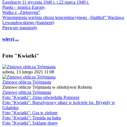
Egzekucje 11 stycznia 1940 r. i 22 marca 1940 r.
Piaski – granica Europy
Walka z „Zielonymi”
Wspomnienia więźnia obozu koncentracyjnego „Stutthof” Wacława
Lewandowskiego (fragment)
Pierwsze transporty
więcej ...
Foto "Kwiatki"
sobota, 13 lutego 2021 11:08
Zimowe oblicza Trójmiasta
Zimowe oblicze Trójmiasta w obiektywie Roberta
Zimowe oblicza Trójmiasta
Foto "Kwiatki": Zima odwiedziła Pomorze
Foto "Kwiatki": Bursztynowy ołtarz w kościele św. Brygidy w
Gdańsku
Foto "Kwiatki": Gra w zielone
Foto "Kwiatki": Temida na haku
Foto "Kwiatki": Szklane domy