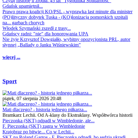
Czytaj historię u źródła. 45 lat "Tygodnika Solidarność"
Gdańsk upamiętnił...
Prawo prawa koalicji KO/PSL - wyprawka last minute dla minister
(PO)lityczny dobytek Tuska - (KO)lonizacja pomorskich szpitali
na... garbach chorych
Włodek Szymański zszedł z trasy...
Gdańscy radni: "nie" dla honorowania UPA
Nie żyje Krzysztof Dowgiałło, wybitny opozycjonista PRL, autor
słynnej „Ballady o Janku Wiśniewskim”
więcej ...
Sport
piątek, 07 sierpnia 2026 20:48
Mati dlaczego? - historia jednego piłkarza...
Bramkarz Lechii. Od A-klasy do Ekstraklasy. Współtwórca historii
Pieczonka (SKT) odpadł w Wimbledonie, ale...
F. Pieczonka (SKT) zagra w Wimbledonie
Krajobraz po bitwie... Co w Lechii...
SKT na Roland Garros - F. Pieczonka odpadł, bo sędzia ukradł...