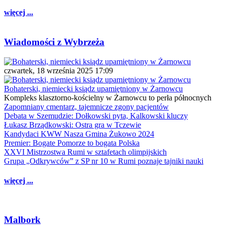
więcej ...
Wiadomości z Wybrzeża
czwartek, 18 września 2025 17:09
Bohaterski, niemiecki ksiądz upamiętniony w Żarnowcu
Kompleks klasztorno-kościelny w Żarnowcu to perła północnych
Zapomniany cmentarz, tajemnicze zgony pacjentów
Debata w Szemudzie: Dołkowski pyta, Kalkowski kluczy
Łukasz Brządkowski: Ostra gra w Tczewie
Kandydaci KWW Nasza Gmina Żukowo 2024
Premier: Bogate Pomorze to bogata Polska
XXVI Mistrzostwa Rumi w sztafetach olimpijskich
Grupa „Odkrywców” z SP nr 10 w Rumi poznaje tajniki nauki
więcej ...
Malbork