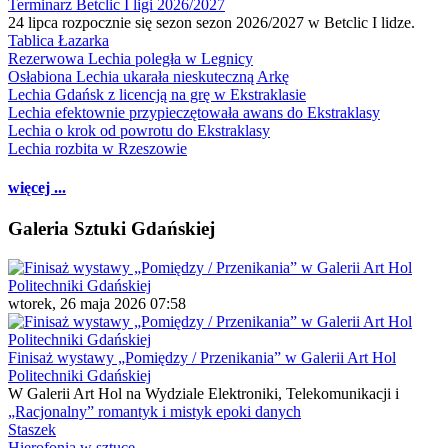
Terminarz Betclic I ligi 2026/2027
24 lipca rozpocznie się sezon sezon 2026/2027 w Betclic I lidze.
Tablica Łazarka
Rezerwowa Lechia poległa w Legnicy
Osłabiona Lechia ukarała nieskuteczną Arkę
Lechia Gdańsk z licencją na grę w Ekstraklasie
Lechia efektownie przypieczętowała awans do Ekstraklasy
Lechia o krok od powrotu do Ekstraklasy
Lechia rozbita w Rzeszowie
więcej ...
Galeria Sztuki Gdańskiej
wtorek, 26 maja 2026 07:58
Finisaż wystawy „Pomiędzy / Przenikania” w Galerii Art Hol
Politechniki Gdańskiej
W Galerii Art Hol na Wydziale Elektroniki, Telekomunikacji i
„Racjonalny” romantyk i mistyk epoki danych
Staszek
Hierofonia w sztuce