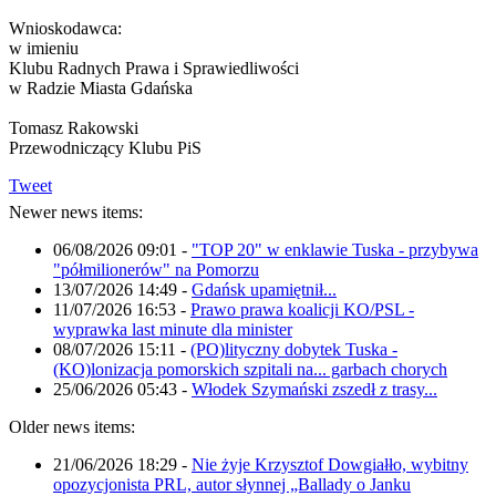
Wnioskodawca:
w imieniu
Klubu Radnych Prawa i Sprawiedliwości
w Radzie Miasta Gdańska
Tomasz Rakowski
Przewodniczący Klubu PiS
Tweet
Newer news items:
06/08/2026 09:01
-
"TOP 20" w enklawie Tuska - przybywa
"półmilionerów" na Pomorzu
13/07/2026 14:49
-
Gdańsk upamiętnił...
11/07/2026 16:53
-
Prawo prawa koalicji KO/PSL -
wyprawka last minute dla minister
08/07/2026 15:11
-
(PO)lityczny dobytek Tuska -
(KO)lonizacja pomorskich szpitali na... garbach chorych
25/06/2026 05:43
-
Włodek Szymański zszedł z trasy...
Older news items:
21/06/2026 18:29
-
Nie żyje Krzysztof Dowgiałło, wybitny
opozycjonista PRL, autor słynnej „Ballady o Janku