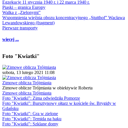
Egzekucje 11 stycznia 1940 r. i 22 marca 1940 r.
Piaski – granica Europy
Walka z „Zielonymi”
Wspomnienia więźnia obozu koncentracyjnego „Stutthof” Wacława
Lewandowskiego (fragment)
Pierwsze transporty
więcej ...
Foto "Kwiatki"
sobota, 13 lutego 2021 11:08
Zimowe oblicza Trójmiasta
Zimowe oblicze Trójmiasta w obiektywie Roberta
Zimowe oblicza Trójmiasta
Foto "Kwiatki": Zima odwiedziła Pomorze
Foto "Kwiatki": Bursztynowy ołtarz w kościele św. Brygidy w
Gdańsku
Foto "Kwiatki": Gra w zielone
Foto "Kwiatki": Temida na haku
Foto "Kwiatki": Szklane domy