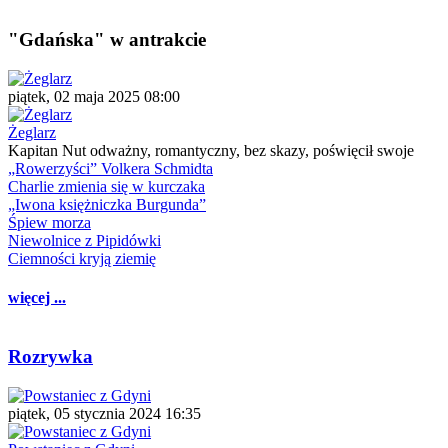
"Gdańska" w antrakcie
piątek, 02 maja 2025 08:00
Żeglarz
Kapitan Nut odważny, romantyczny, bez skazy, poświęcił swoje
„Rowerzyści” Volkera Schmidta
Charlie zmienia się w kurczaka
„Iwona księżniczka Burgunda”
Śpiew morza
Niewolnice z Pipidówki
Ciemności kryją ziemię
więcej ...
Rozrywka
piątek, 05 stycznia 2024 16:35