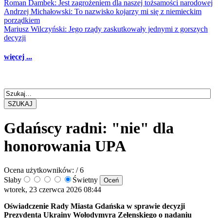
Roman Dambek: Jest zagrożeniem dla naszej tożsamości narodowej
Andrzej Michałowski: To nazwisko kojarzy mi się z niemieckim
porządkiem
Mariusz Wilczyński: Jego rządy zaskutkowały jednymi z gorszych
decyzji
więcej ...
SZUKAJ
Gdańscy radni: "nie" dla
honorowania UPA
Ocena użytkowników:
/ 6
Słaby
Świetny
wtorek, 23 czerwca 2026 08:44
Oświadczenie Rady Miasta Gdańska w sprawie decyzji
Prezydenta Ukrainy Wołodymyra Zełenskiego o nadaniu