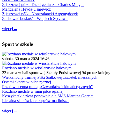
Z jazzowej półki: Dziki geniusz – Charles Mingus
Magdalena Heyda-Usarewicz
Z jazzowej półki: Nonszalancki Argentyńczyk
Zachować boskość - Wojciech Sęczawa
więcej ...
Sport w szkole
sobota, 30 marca 2024 16:46
Rozdano medale w wioślarstwie halowym
22 marca w hali sportowej Szkoły Podstawowej 94 po raz kolejny
Wielkanocny Turniej Piłki Siatkowej ,,szóstek mieszanych”
Ostatni akcent w piłce ręcznej
Przed wiosenną rundą „Czwartków lekkoatletycznych”
Rozdano medale w mini piłce ręcznej
Koszykarskie złota ponownie dla SMS Marcina Gortata
Licealna siatkówka chłopców ma finiszu
więcej ...