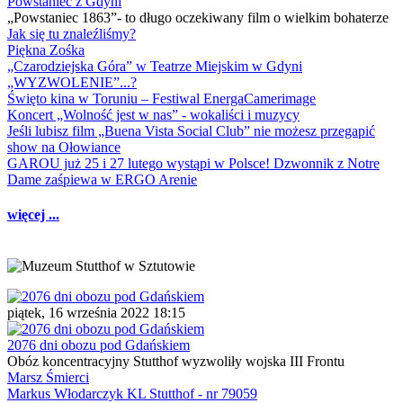
Powstaniec z Gdyni
„Powstaniec 1863”- to długo oczekiwany film o wielkim bohaterze
Jak się tu znaleźliśmy?
Piękna Zośka
„Czarodziejska Góra” w Teatrze Miejskim w Gdyni
„WYZWOLENIE”...?
Święto kina w Toruniu – Festiwal EnergaCamerimage
Koncert „Wolność jest w nas” - wokaliści i muzycy
Jeśli lubisz film „Buena Vista Social Club” nie możesz przegapić
show na Ołowiance
GAROU już 25 i 27 lutego wystąpi w Polsce! Dzwonnik z Notre
Dame zaśpiewa w ERGO Arenie
więcej ...
piątek, 16 września 2022 18:15
2076 dni obozu pod Gdańskiem
Obóz koncentracyjny Stutthof wyzwoliły wojska III Frontu
Marsz Śmierci
Markus Włodarczyk KL Stutthof - nr 79059