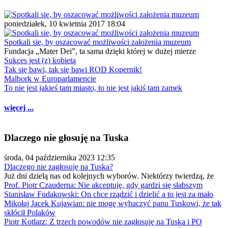
poniedziałek, 10 kwietnia 2017 18:04
Spotkali się, by oszacować możliwości założenia muzeum
Fundacja „Mater Dei”, ta sama dzięki której w dużej mierze
Sukces jest (z) kobietą
Tak się bawi, tak się bawi ROD Kopernik!
Malbork w Europarlamencie
To nie jest jakieś tam miasto, to nie jest jakiś tam zamek
więcej ...
Dlaczego nie głosuję na Tuska
środa, 04 października 2023 12:35
Dlaczego nie zagłosuję na Tuska?
Już dni dzielą nas od kolejnych wyborów. Niektórzy twierdzą, że
Prof. Piotr Czauderna: Nie akceptuję, gdy gardzi się słabszym
Stanisław Fudakowski: On chce rządzić i dzielić a to jest za mało
Mikołaj Jacek Kujawian: nie mogę wybaczyć panu Tuskowi, że tak
skłócił Polaków
Piotr Kotlarz: Z trzech powodów nie zagłosuję na Tuska i PO