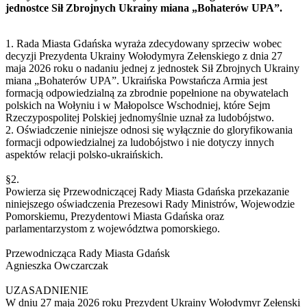
jednostce Sił Zbrojnych Ukrainy miana „Bohaterów UPA”.
1. Rada Miasta Gdańska wyraża zdecydowany sprzeciw wobec
decyzji Prezydenta Ukrainy Wołodymyra Zełenskiego z dnia 27
maja 2026 roku o nadaniu jednej z jednostek Sił Zbrojnych Ukrainy
miana „Bohaterów UPA”. Ukraińska Powstańcza Armia jest
formacją odpowiedzialną za zbrodnie popełnione na obywatelach
polskich na Wołyniu i w Małopolsce Wschodniej, które Sejm
Rzeczypospolitej Polskiej jednomyślnie uznał za ludobójstwo.
2. Oświadczenie niniejsze odnosi się wyłącznie do gloryfikowania
formacji odpowiedzialnej za ludobójstwo i nie dotyczy innych
aspektów relacji polsko-ukraińskich.
§2.
Powierza się Przewodniczącej Rady Miasta Gdańska przekazanie
niniejszego oświadczenia Prezesowi Rady Ministrów, Wojewodzie
Pomorskiemu, Prezydentowi Miasta Gdańska oraz
parlamentarzystom z województwa pomorskiego.
Przewodnicząca Rady Miasta Gdańsk
Agnieszka Owczarczak
UZASADNIENIE
W dniu 27 maja 2026 roku Prezydent Ukrainy Wołodymyr Zełenski