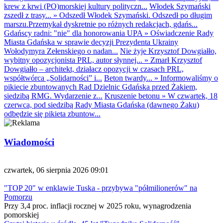
krew z krwi (PO)morskiej kultury polityczn...
Włodek Szymański
zszedł z trasy...
»
Odszedł Włodek Szymański. Odszedł po długim
marszu.Przemykał dyskretnie po różnych redakcjach, gdańs...
Gdańscy radni: "nie" dla honorowania UPA
»
Oświadczenie Rady
Miasta Gdańska w sprawie decyzji Prezydenta Ukrainy
Wołodymyra Zełenskiego o nadan...
Nie żyje Krzysztof Dowgiałło,
wybitny opozycjonista PRL, autor słynnej...
»
Zmarł Krzysztof
Dowgiałło – architekt, działacz opozycji w czasach PRL,
współtwórca „Solidarności” i...
Beton twardy...
»
Informowaliśmy o
pikiecie zbuntowanych Rad Dzielnic Gdańska przed Żakiem,
siedzibą RMG. Wydarzenie z...
Kruszenie betonu
»
W czwartek, 18
czerwca, pod siedzibą Rady Miasta Gdańska (dawnego Żaku)
odbędzie się pikieta zbuntow...
Wiadomości
czwartek, 06 sierpnia 2026 09:01
"TOP 20" w enklawie Tuska - przybywa "półmilionerów" na
Pomorzu
Przy 3,4 proc. inflacji rocznej w 2025 roku, wynagrodzenia
pomorskiej