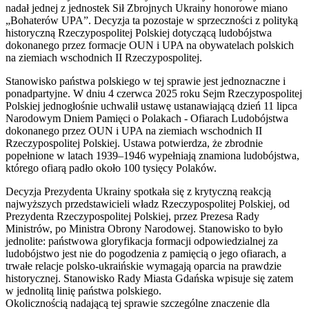
nadał jednej z jednostek Sił Zbrojnych Ukrainy honorowe miano
„Bohaterów UPA”. Decyzja ta pozostaje w sprzeczności z polityką
historyczną Rzeczypospolitej Polskiej dotyczącą ludobójstwa
dokonanego przez formacje OUN i UPA na obywatelach polskich
na ziemiach wschodnich II Rzeczypospolitej.
Stanowisko państwa polskiego w tej sprawie jest jednoznaczne i
ponadpartyjne. W dniu 4 czerwca 2025 roku Sejm Rzeczypospolitej
Polskiej jednogłośnie uchwalił ustawę ustanawiającą dzień 11 lipca
Narodowym Dniem Pamięci o Polakach - Ofiarach Ludobójstwa
dokonanego przez OUN i UPA na ziemiach wschodnich II
Rzeczypospolitej Polskiej. Ustawa potwierdza, że zbrodnie
popełnione w latach 1939–1946 wypełniają znamiona ludobójstwa,
którego ofiarą padło około 100 tysięcy Polaków.
Decyzja Prezydenta Ukrainy spotkała się z krytyczną reakcją
najwyższych przedstawicieli władz Rzeczypospolitej Polskiej, od
Prezydenta Rzeczypospolitej Polskiej, przez Prezesa Rady
Ministrów, po Ministra Obrony Narodowej. Stanowisko to było
jednolite: państwowa gloryfikacja formacji odpowiedzialnej za
ludobójstwo jest nie do pogodzenia z pamięcią o jego ofiarach, a
trwałe relacje polsko-ukraińskie wymagają oparcia na prawdzie
historycznej. Stanowisko Rady Miasta Gdańska wpisuje się zatem
w jednolitą linię państwa polskiego.
Okolicznością nadającą tej sprawie szczególne znaczenie dla