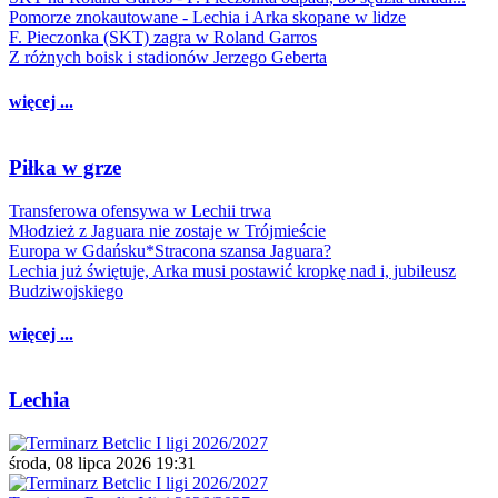
Pomorze znokautowane - Lechia i Arka skopane w lidze
F. Pieczonka (SKT) zagra w Roland Garros
Z różnych boisk i stadionów Jerzego Geberta
więcej ...
Piłka w grze
Transferowa ofensywa w Lechii trwa
Młodzież z Jaguara nie zostaje w Trójmieście
Europa w Gdańsku*Stracona szansa Jaguara?
Lechia już świętuje, Arka musi postawić kropkę nad i, jubileusz
Budziwojskiego
więcej ...
Lechia
środa, 08 lipca 2026 19:31