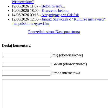
Wiśniewskim”
19/06/2026 11:07
-
Beton twardy...
16/06/2026 18:06
-
Kruszenie betonu
14/06/2026 09:16
-
Antymigracja w Gdańsk
12/06/2026 12:56
-
Janusz Szewczak o "Kulturze nienawiści"
- na polskim trzęsawisku
Poprzednia strona
Następna strona
Dodaj komentarz
Imię (obowiązkowe)
E-Mail (obowiązkowe)
Strona internetowa