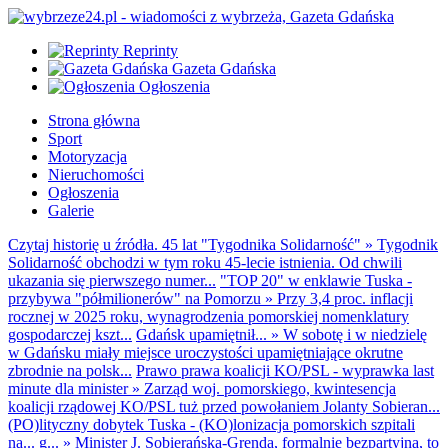
Reprinty
Gazeta Gdańska
Ogłoszenia
Strona główna
Sport
Motoryzacja
Nieruchomości
Ogłoszenia
Galerie
Czytaj historię u źródła. 45 lat "Tygodnika Solidarność"
»
Tygodnik
Solidarność obchodzi w tym roku 45-lecie istnienia. Od chwili
ukazania się pierwszego numer...
"TOP 20" w enklawie Tuska -
przybywa "półmilionerów" na Pomorzu
»
Przy 3,4 proc. inflacji
rocznej w 2025 roku, wynagrodzenia pomorskiej nomenklatury
gospodarczej kszt...
Gdańsk upamiętnił...
»
W sobotę i w niedzielę
w Gdańsku miały miejsce uroczystości upamiętniające okrutne
zbrodnie na polsk...
Prawo prawa koalicji KO/PSL - wyprawka last
minute dla minister
»
Zarząd woj. pomorskiego, kwintesencja
koalicji rządowej KO/PSL tuż przed powołaniem Jolanty Sobieran...
(PO)lityczny dobytek Tuska - (KO)lonizacja pomorskich szpitali
na... g...
»
Minister J. Sobierańska-Grenda, formalnie bezpartyjna, to