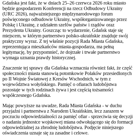
Gdańska jest fakt, że w dniach 25–26 czerwca 2026 roku miasto
będzie gospodarzem Konferencji na rzecz Odbudowy Ukrainy
(URC 2026), najważniejszego międzynarodowego forum
poświęconego odbudowie Ukrainy, współorganizowanego przez
Polskę i Ukrainę, z udziałem szefów państw i rządów oraz
Prezydenta Ukrainy. Goszcząc to wydarzenie, Gdańsk staje się
miejscem, w którym partnerstwo polsko-ukraińskie znajduje swój
praktyczny wyraz. Z tej właśnie pozycji Rada Miasta Gdańska,
reprezentująca mieszkańców miasta-gospodarza, ma pełną
legitymację, by przypomnieć, że dojrzałe i trwałe partnerstwo
wymaga uznania prawdy historycznej.
Znaczenie tej sprawy dla Gdańska wzmacnia również fakt, że część
społeczności miasta stanowią potomkowie Polaków przesiedlonych
po II Wojnie Światowej z Kresów Wschodnich, w tym z
województwa wołyńskiego. Pamięć o ofiarach ludobójstwa
pozostaje w tych rodzinach żywa i jest częścią tożsamości
współczesnego Gdańska.
Mając powyższe na uwadze, Rada Miasta Gdańska - w duchu
przyjaźni i partnerstwa z Narodem Ukraińskim, lecz zarazem w
poczuciu odpowiedzialności za pamięć ofiar - sprzeciwia się decyzji
o nadaniu jednostce wojskowej miana odwołującego się do formacji
odpowiedzialnej za zbrodnię ludobójstwa. Podjęcie niniejszego
oświadczenia uznaje się za zasadne i celowe.