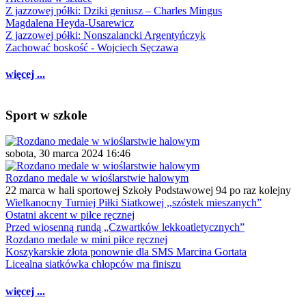
Z jazzowej półki: Dziki geniusz – Charles Mingus
Magdalena Heyda-Usarewicz
Z jazzowej półki: Nonszalancki Argentyńczyk
Zachować boskość - Wojciech Sęczawa
więcej ...
Sport w szkole
sobota, 30 marca 2024 16:46
Rozdano medale w wioślarstwie halowym
22 marca w hali sportowej Szkoły Podstawowej 94 po raz kolejny
Wielkanocny Turniej Piłki Siatkowej ,,szóstek mieszanych”
Ostatni akcent w piłce ręcznej
Przed wiosenną rundą „Czwartków lekkoatletycznych”
Rozdano medale w mini piłce ręcznej
Koszykarskie złota ponownie dla SMS Marcina Gortata
Licealna siatkówka chłopców ma finiszu
więcej ...