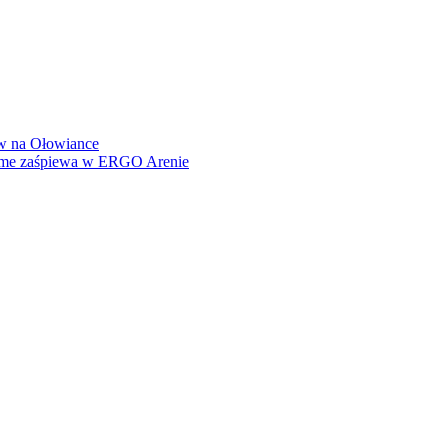
how na Ołowiance
Dame zaśpiewa w ERGO Arenie