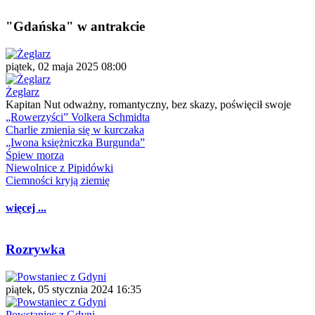
"Gdańska" w antrakcie
piątek, 02 maja 2025 08:00
Żeglarz
Kapitan Nut odważny, romantyczny, bez skazy, poświęcił swoje
„Rowerzyści” Volkera Schmidta
Charlie zmienia się w kurczaka
„Iwona księżniczka Burgunda”
Śpiew morza
Niewolnice z Pipidówki
Ciemności kryją ziemię
więcej ...
Rozrywka
piątek, 05 stycznia 2024 16:35
Powstaniec z Gdyni