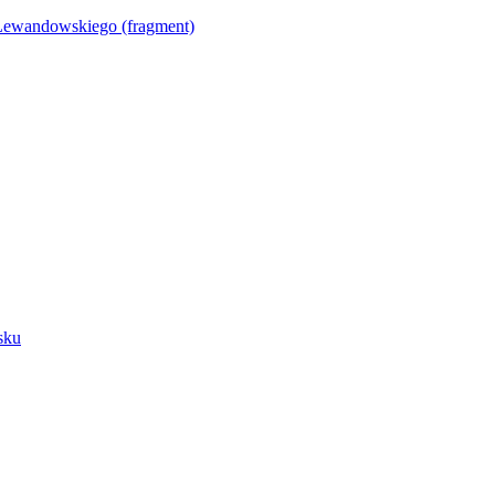
Lewandowskiego (fragment)
sku