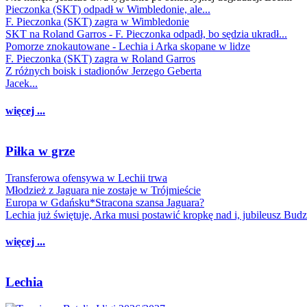
Pieczonka (SKT) odpadł w Wimbledonie, ale...
F. Pieczonka (SKT) zagra w Wimbledonie
SKT na Roland Garros - F. Pieczonka odpadł, bo sędzia ukradł...
Pomorze znokautowane - Lechia i Arka skopane w lidze
F. Pieczonka (SKT) zagra w Roland Garros
Z różnych boisk i stadionów Jerzego Geberta
Jacek...
więcej ...
Piłka w grze
Transferowa ofensywa w Lechii trwa
Młodzież z Jaguara nie zostaje w Trójmieście
Europa w Gdańsku*Stracona szansa Jaguara?
Lechia już świętuje, Arka musi postawić kropkę nad i, jubileusz Bud
więcej ...
Lechia