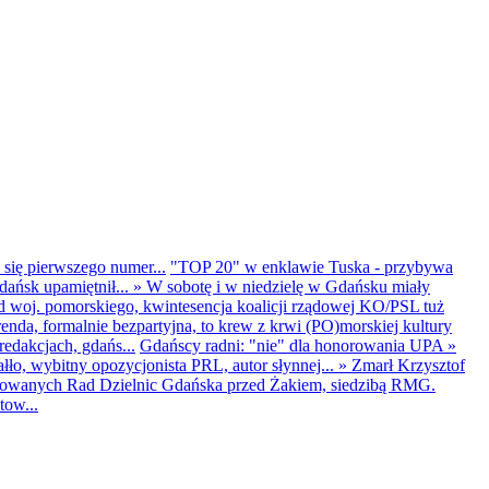
 się pierwszego numer...
"TOP 20" w enklawie Tuska - przybywa
dańsk upamiętnił...
»
W sobotę i w niedzielę w Gdańsku miały
d woj. pomorskiego, kwintesencja koalicji rządowej KO/PSL tuż
renda, formalnie bezpartyjna, to krew z krwi (PO)morskiej kultury
edakcjach, gdańs...
Gdańscy radni: "nie" dla honorowania UPA
»
ło, wybitny opozycjonista PRL, autor słynnej...
»
Zmarł Krzysztof
ntowanych Rad Dzielnic Gdańska przed Żakiem, siedzibą RMG.
tow...