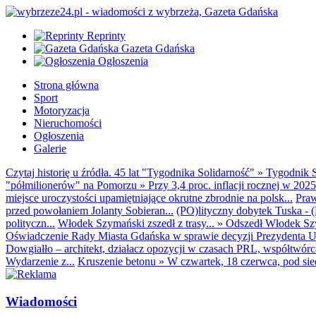
Reprinty
Gazeta Gdańska
Ogłoszenia
Strona główna
Sport
Motoryzacja
Nieruchomości
Ogłoszenia
Galerie
Czytaj historię u źródła. 45 lat "Tygodnika Solidarność"
»
Tygodnik S
"półmilionerów" na Pomorzu
»
Przy 3,4 proc. inflacji rocznej w 20
miejsce uroczystości upamiętniające okrutne zbrodnie na polsk...
Praw
przed powołaniem Jolanty Sobieran...
(PO)lityczny dobytek Tuska - (K
polityczn...
Włodek Szymański zszedł z trasy...
»
Odszedł Włodek Szy
Oświadczenie Rady Miasta Gdańska w sprawie decyzji Prezydenta U
Dowgiałło – architekt, działacz opozycji w czasach PRL, współtwórca 
Wydarzenie z...
Kruszenie betonu
»
W czwartek, 18 czerwca, pod sie
Wiadomości