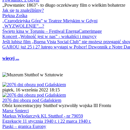
„Powstaniec 1863”- to długo oczekiwany film o wielkim bohaterze
Jak się tu znaleźliśmy?
Piękna Zośka
„Czarodziejska Góra” w Teatrze Miejskim w Gdyni
„WYZWOLENIE”...?
Święto kina w Toruniu – Festiwal EnergaCamerimage
Koncert „Wolność jest w nas” - wokaliści i muzycy
Jeśli lubisz film „Buena Vista Social Club” nie możesz przegapić s
GAROU już 25 i 27 lutego wystąpi w Polsce! Dzwonnik z Notre 
więcej ...
piątek, 16 września 2022 18:15
2076 dni obozu pod Gdańskiem
Obóz koncentracyjny Stutthof wyzwoliły wojska III Frontu
Marsz Śmierci
Markus Włodarczyk KL Stutthof - nr 79059
Egzekucje 11 stycznia 1940 r. i 22 marca 1940 r.
Piaski – granica Europy