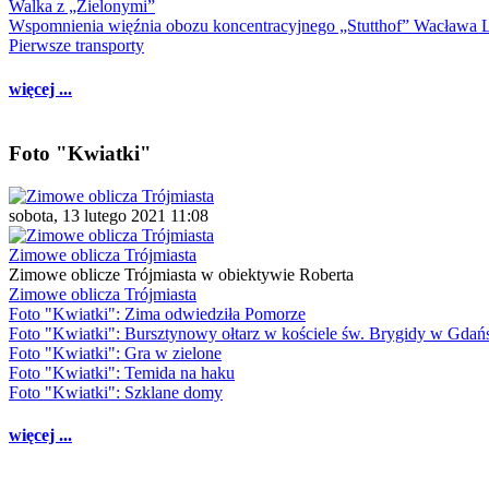
Walka z „Zielonymi”
Wspomnienia więźnia obozu koncentracyjnego „Stutthof” Wacława 
Pierwsze transporty
więcej ...
Foto "Kwiatki"
sobota, 13 lutego 2021 11:08
Zimowe oblicza Trójmiasta
Zimowe oblicze Trójmiasta w obiektywie Roberta
Zimowe oblicza Trójmiasta
Foto "Kwiatki": Zima odwiedziła Pomorze
Foto "Kwiatki": Bursztynowy ołtarz w kościele św. Brygidy w Gdań
Foto "Kwiatki": Gra w zielone
Foto "Kwiatki": Temida na haku
Foto "Kwiatki": Szklane domy
więcej ...