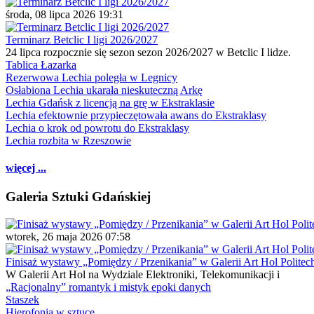
środa, 08 lipca 2026 19:31
Terminarz Betclic I ligi 2026/2027
24 lipca rozpocznie się sezon sezon 2026/2027 w Betclic I lidze.
Tablica Łazarka
Rezerwowa Lechia poległa w Legnicy
Osłabiona Lechia ukarała nieskuteczną Arkę
Lechia Gdańsk z licencją na grę w Ekstraklasie
Lechia efektownie przypieczętowała awans do Ekstraklasy
Lechia o krok od powrotu do Ekstraklasy
Lechia rozbita w Rzeszowie
więcej ...
Galeria Sztuki Gdańskiej
wtorek, 26 maja 2026 07:58
Finisaż wystawy „Pomiędzy / Przenikania” w Galerii Art Hol Politec
W Galerii Art Hol na Wydziale Elektroniki, Telekomunikacji i
„Racjonalny” romantyk i mistyk epoki danych
Staszek
Hierofonia w sztuce