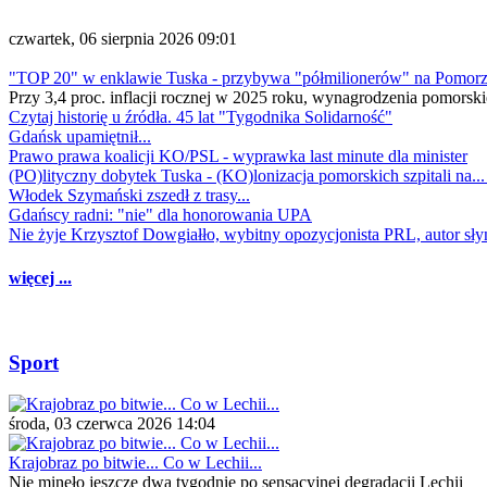
czwartek, 06 sierpnia 2026 09:01
"TOP 20" w enklawie Tuska - przybywa "półmilionerów" na Pomor
Przy 3,4 proc. inflacji rocznej w 2025 roku, wynagrodzenia pomorski
Czytaj historię u źródła. 45 lat "Tygodnika Solidarność"
Gdańsk upamiętnił...
Prawo prawa koalicji KO/PSL - wyprawka last minute dla minister
(PO)lityczny dobytek Tuska - (KO)lonizacja pomorskich szpitali na..
Włodek Szymański zszedł z trasy...
Gdańscy radni: "nie" dla honorowania UPA
Nie żyje Krzysztof Dowgiałło, wybitny opozycjonista PRL, autor sł
więcej ...
Sport
środa, 03 czerwca 2026 14:04
Krajobraz po bitwie... Co w Lechii...
Nie minęło jeszcze dwa tygodnie po sensacyjnej degradacji Lechii