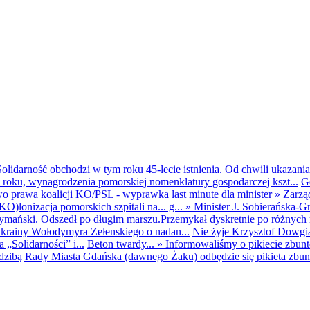
olidarność obchodzi w tym roku 45-lecie istnienia. Od chwili ukazania
25 roku, wynagrodzenia pomorskiej nomenklatury gospodarczej kszt...
G
o prawa koalicji KO/PSL - wyprawka last minute dla minister
»
Zarzą
O)lonizacja pomorskich szpitali na... g...
»
Minister J. Sobierańska-G
mański. Odszedł po długim marszu.Przemykał dyskretnie po różnych r
krainy Wołodymyra Zełenskiego o nadan...
Nie żyje Krzysztof Dowgiał
„Solidarności” i...
Beton twardy...
»
Informowaliśmy o pikiecie zbu
dzibą Rady Miasta Gdańska (dawnego Żaku) odbędzie się pikieta zbun