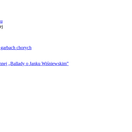
zu
ej
. garbach chorych
ynnej „Ballady o Janku Wiśniewskim”