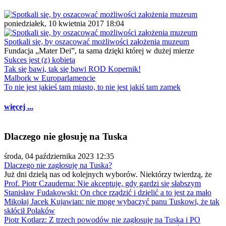
poniedziałek, 10 kwietnia 2017 18:04
Spotkali się, by oszacować możliwości założenia muzeum
Fundacja „Mater Dei”, ta sama dzięki której w dużej mierze
Sukces jest (z) kobietą
Tak się bawi, tak się bawi ROD Kopernik!
Malbork w Europarlamencie
To nie jest jakieś tam miasto, to nie jest jakiś tam zamek
więcej ...
Dlaczego nie głosuję na Tuska
środa, 04 października 2023 12:35
Dlaczego nie zagłosuję na Tuska?
Już dni dzielą nas od kolejnych wyborów. Niektórzy twierdzą, że
Prof. Piotr Czauderna: Nie akceptuję, gdy gardzi się słabszym
Stanisław Fudakowski: On chce rządzić i dzielić a to jest za mało
Mikołaj Jacek Kujawian: nie mogę wybaczyć panu Tuskowi, że tak
skłócił Polaków
Piotr Kotlarz: Z trzech powodów nie zagłosuję na Tuska i PO