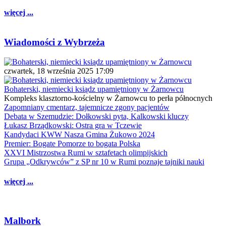
więcej ...
Wiadomości z Wybrzeża
czwartek, 18 września 2025 17:09
Bohaterski, niemiecki ksiądz upamiętniony w Żarnowcu
Kompleks klasztorno-kościelny w Żarnowcu to perła północnych
Zapomniany cmentarz, tajemnicze zgony pacjentów
Debata w Szemudzie: Dołkowski pyta, Kalkowski kluczy
Łukasz Brządkowski: Ostra gra w Tczewie
Kandydaci KWW Nasza Gmina Żukowo 2024
Premier: Bogate Pomorze to bogata Polska
XXVI Mistrzostwa Rumi w sztafetach olimpijskich
Grupa „Odkrywców” z SP nr 10 w Rumi poznaje tajniki nauki
więcej ...
Malbork