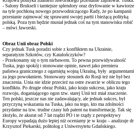
Krajowa polityka zdaniem Jaworskiego przestanie zajmować Tuska.
- Salony Brukseli i tamtejsze splendory oraz dryfowanie w kawiorze
na tyle pochłoną nowego przewodniczącego Rady, że po kampanii
przestanie zajmować się sprawami swojej partii i bieżącą polityką
polską. Poza tym będzie musiał jednak coś na tym stanowisku robić
– mówi Jaworski.
Obraz Unii obraz Polski
Czy jednak Tusk poradzi sobie z konfliktem na Ukrainie,
separatyzm Szkotów, czy Katalończyków?
- Przekonamy się o tym niebawem. To pewna przewidywalność
Tuska, jego spokój i stonowane opinie, nawet jako premiera
państwa granicznego z ogarniętą wojną Ukrainą, były argumentami
za jego powołaniem. Stonowany stosunek do Rosji też nie był bez
znaczenia. Unia nie idzie przecież na ostre zwarcie w obliczu tego
konfliktu. Po drugie obraz Polski, jako kraju sukcesu, jako kraju
rozwoju, doganiającego ogon tzw. starej Unii też miał znaczenie.
Ten polski, jeszcze nas nie zadawalający, ale jednak sukces, był
przyczyną wskazania na Tuska, jako na tego, kto ma zdolności
przydatne na tzw. trudne czasy lub patent na transformację. Tak się
złożyło, że akurat od 7 lat rządzi PO i te rządy z perspektywy
Europy wypadają dużo lepiej niż oceniamy je w kraju – analizuje dr
Krzysztof Piekarski, politolog z Uniwersytetu Gdańskiego.