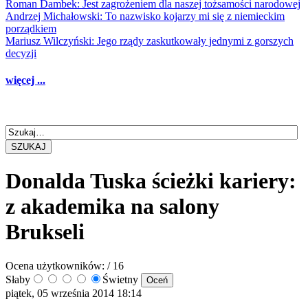
Roman Dambek: Jest zagrożeniem dla naszej tożsamości narodowej
Andrzej Michałowski: To nazwisko kojarzy mi się z niemieckim
porządkiem
Mariusz Wilczyński: Jego rządy zaskutkowały jednymi z gorszych
decyzji
więcej ...
SZUKAJ
Donalda Tuska ścieżki kariery:
z akademika na salony
Brukseli
Ocena użytkowników:
/ 16
Słaby
Świetny
piątek, 05 września 2014 18:14