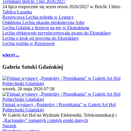
Terminarz Betclic I ligi 2026/2027
24 lipca rozpocznie się sezon sezon 2026/2027 w Betclic I lidze.
Tablica Łazarka
Rezerwowa Lechia poległa w Legnicy
Osłabiona Lechia ukarała nieskuteczną Arkę
Lechia Gdańsk z licencją na grę w Ekstraklasie
Lechia efektownie przypieczętowała awans do Ekstraklasy
Lechia o krok od powrotu do Ekstraklasy
Lechia rozbita w Rzeszowie
więcej ...
Galeria Sztuki Gdańskiej
wtorek, 26 maja 2026 07:58
Finisaż wystawy „Pomiędzy / Przenikania” w Galerii Art Hol
Politechniki Gdańskiej
W Galerii Art Hol na Wydziale Elektroniki, Telekomunikacji i
„Racjonalny” romantyk i mistyk epoki danych
Staszek
Hierofonia w sztuce