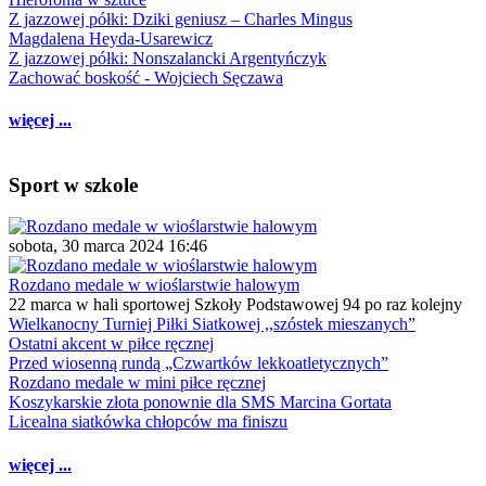
Z jazzowej półki: Dziki geniusz – Charles Mingus
Magdalena Heyda-Usarewicz
Z jazzowej półki: Nonszalancki Argentyńczyk
Zachować boskość - Wojciech Sęczawa
więcej ...
Sport w szkole
sobota, 30 marca 2024 16:46
Rozdano medale w wioślarstwie halowym
22 marca w hali sportowej Szkoły Podstawowej 94 po raz kolejny
Wielkanocny Turniej Piłki Siatkowej ,,szóstek mieszanych”
Ostatni akcent w piłce ręcznej
Przed wiosenną rundą „Czwartków lekkoatletycznych”
Rozdano medale w mini piłce ręcznej
Koszykarskie złota ponownie dla SMS Marcina Gortata
Licealna siatkówka chłopców ma finiszu
więcej ...