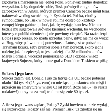
zgodnym z marzeniem nie jednej Polki. Ponieważ trudno dogodzić
wszystkim, żeby dogodzić sobie, Tusk poświęcił emigrantów
zarobkowych w Anglii, których premier Cameron będzie mógł teraz
traktować według swoich reguł. Zyskała też Polska, choćby
symbolicznie, bo Tusk w nowej roli ma dostęp do każdego
europejskiego gabinetu, choć, jak się wydaje, kanclerz Niemiec
będzie mu sugerowała głównie kierunek wschodni, bo wschodnie
interesy republiki niemieckiej nie powinny cierpieć. Na razie cierpi
Lotos i jego prezes, bo spada sprzedaż paliw, gdyż nie ma co wozić
za Bug, więc paliwo mniej potrzebne, a Lotos jest w potrzebie.
Trzymam kciuki, żeby premier sobie z tym poradził, skoro jedną
rodzinę już ubezpieczył, to jest nadzieja dla 38 milionów - mówi
Marek Formela, wiceszef pomorskiego SLD i członek władz
krajowych Sojuszu, który nieraz grał z Donaldem Tuskiem w piłkę.
Sukces i jego koszt
Sukces zatem jest. Donald Tusk za fatygę dla UE będzie pobierał
około 104 tys. zł (25 tys. euro) co miesiąc, a po skończeniu misji i
przejściu na emeryturę w wieku 63 lat (broń Boże nie 67 jak reszta
rodaków!) otrzyma za swój trud miesięcznie 80 tys. zł.
A ile za jego awans zapłacą Polacy? Zyski bowiem na razie wydają
się iluzoryczne. Koszty zaś nie. Premier Tusk już zgodził się na