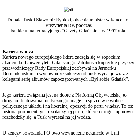
Donald Tusk i Sławomir Rybicki, obecnie minister w kancelarii
Prezydenta RP, podczas
bankietu inauguracyjnego "Gazety Gdańskiej" w 1997 roku
Kariera wodza
Kariera nowego europejskiego lidera zaczęła się w sopockim
akademiku Uniwersytetu Gdańskiego. Zdolności kupieckie przyszły
przewodniczący Rady Europejskiej zdobywał na Jarmarku
Dominikańskim, a wydawnicze sukcesy odniósł wydając wraz z
kolegami serię albumów zapoczątkowanych „Był sobie Gdańsk”.
Jego kariera związana jest na dobre z Platformą Obywatelską, to
droga od budowania politycznego image na sprzeciwie wobec
politycznego układu i na liberalnej opozycji do partii władzy. To też
historia prominentnych działaczy tej partii, których drogi stopniowo
rozchodziły się, a Tusk wyrastał na jej wodza.
U genezy powołania PO było wewnętrzne pęknięcie w Unii