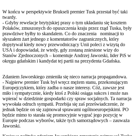
W końcu w perspektywie Brukseli premier Tusk przestał być taki
twardy.
- Gdyby rewelacje brytyjskiej prasy o tym układaniu się kosztem
Polaków, zmuszonych do opuszczenia kraju przez rząd Tuska, były
prawdziwe byłby to skandalem. Co do znaczenia nominacji to
słyszałem żart jednego z komentatorów zagranicznych, który
dopytywał kiedy nowy przewodniczący Unii poleci z wizytą do
USA i dopowiadał, że wtedy, gdy zostaną zniesione wizy do
Stanów Zjednoczonych – komentuje Andrzej Jaworski, lider PiS w
okręgu gdańskim i kandydat tej partii na prezydenta Gdańska.
Zdaniem Jaworskiego zmieniła się nieco narracja propagandowa.
- Najpierw premier Tusk był wręcz mężem stanu, przekonującym
Europejczykiem, który zadba o nasze interesy. Cóż, zawsze jest
miło i sympatycznie, kiedy ktoś z Polski osiąga sukces i może nas
wpierać w dziedzinie gospodarki czy spraw socjalnych. Ta narracja
wywołała odruch sympatii. Przebija się zaś przeświadczenie, że
jednak będzie on się zajmował sprawami ogólnoeuropejskimi. PO
będzie mimo to starała się promocyjnie wygrać jego pozycję w
Europie podczas wyborów, także tych samorządowych – zauważa
Jaworski.