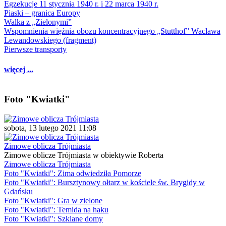
Egzekucje 11 stycznia 1940 r. i 22 marca 1940 r.
Piaski – granica Europy
Walka z „Zielonymi”
Wspomnienia więźnia obozu koncentracyjnego „Stutthof” Wacława
Lewandowskiego (fragment)
Pierwsze transporty
więcej ...
Foto "Kwiatki"
sobota, 13 lutego 2021 11:08
Zimowe oblicza Trójmiasta
Zimowe oblicze Trójmiasta w obiektywie Roberta
Zimowe oblicza Trójmiasta
Foto "Kwiatki": Zima odwiedziła Pomorze
Foto "Kwiatki": Bursztynowy ołtarz w kościele św. Brygidy w
Gdańsku
Foto "Kwiatki": Gra w zielone
Foto "Kwiatki": Temida na haku
Foto "Kwiatki": Szklane domy