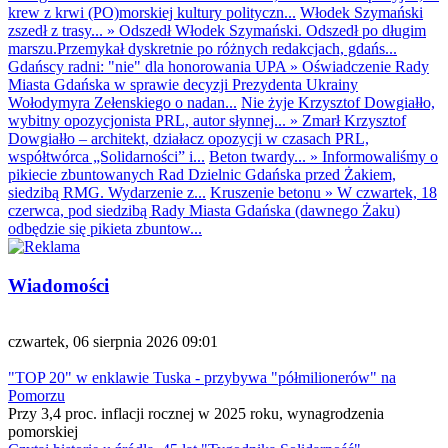
krew z krwi (PO)morskiej kultury polityczn...
Włodek Szymański
zszedł z trasy...
»
Odszedł Włodek Szymański. Odszedł po długim
marszu.Przemykał dyskretnie po różnych redakcjach, gdańs...
Gdańscy radni: "nie" dla honorowania UPA
»
Oświadczenie Rady
Miasta Gdańska w sprawie decyzji Prezydenta Ukrainy
Wołodymyra Zełenskiego o nadan...
Nie żyje Krzysztof Dowgiałło,
wybitny opozycjonista PRL, autor słynnej...
»
Zmarł Krzysztof
Dowgiałło – architekt, działacz opozycji w czasach PRL,
współtwórca „Solidarności” i...
Beton twardy...
»
Informowaliśmy o
pikiecie zbuntowanych Rad Dzielnic Gdańska przed Żakiem,
siedzibą RMG. Wydarzenie z...
Kruszenie betonu
»
W czwartek, 18
czerwca, pod siedzibą Rady Miasta Gdańska (dawnego Żaku)
odbędzie się pikieta zbuntow...
Wiadomości
czwartek, 06 sierpnia 2026 09:01
"TOP 20" w enklawie Tuska - przybywa "półmilionerów" na
Pomorzu
Przy 3,4 proc. inflacji rocznej w 2025 roku, wynagrodzenia
pomorskiej