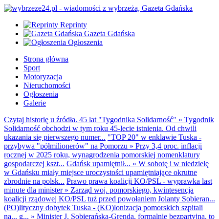
Reprinty
Gazeta Gdańska
Ogłoszenia
Strona główna
Sport
Motoryzacja
Nieruchomości
Ogłoszenia
Galerie
Czytaj historię u źródła. 45 lat "Tygodnika Solidarność"
»
Tygodnik
Solidarność obchodzi w tym roku 45-lecie istnienia. Od chwili
ukazania się pierwszego numer...
"TOP 20" w enklawie Tuska -
przybywa "półmilionerów" na Pomorzu
»
Przy 3,4 proc. inflacji
rocznej w 2025 roku, wynagrodzenia pomorskiej nomenklatury
gospodarczej kszt...
Gdańsk upamiętnił...
»
W sobotę i w niedzielę
w Gdańsku miały miejsce uroczystości upamiętniające okrutne
zbrodnie na polsk...
Prawo prawa koalicji KO/PSL - wyprawka last
minute dla minister
»
Zarząd woj. pomorskiego, kwintesencja
koalicji rządowej KO/PSL tuż przed powołaniem Jolanty Sobieran...
(PO)lityczny dobytek Tuska - (KO)lonizacja pomorskich szpitali
na... g...
»
Minister J. Sobierańska-Grenda, formalnie bezpartyjna, to