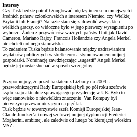
Interesy
Czy Tusk będzie potrafił żonglować między interesem mniejszych i
średnich państw członkowskich a interesem Niemiec, czy Wielkiej
Brytanii lub Francji? Na razie stara się zadowolić wszystkich
wielkich graczy, co widoczne było w jego pierwszy wystąpieniu po
wyborze. Żaden z przywódców ważnych państw Unii jak David
Cameron, Mariano Rajoy, Francois Hollandzie czy Angela Merkel
nie chcieli unijnego stanowiska.
To zadaniem Tuska będzie balansowanie między uzdrawianiem
wydatków publicznych w strefie euro a stymulowaniem unijnej
gospodarki. Nominację zawdzięczając „sugestii" Angeli Merkel
będzie jej musiał słuchać w sposób szczególny.
Przypomnijmy, że przed traktatem z Lizbony do 2009 r.
przewodniczącymi Rady Europejskiej byli po pół roku szefowie
rządu kraju aktualnie sprawującego prezydencję w UE. Było to
więc stanowisko o niewielkim znaczeniu. Van Rompuy był
pierwszym przewodniczącym na pięć lat.
Tusk będzie w towarzystwie szefa Komisji Europejskiej Jean-
Claude Juncker’a i nowej szefowej unijnej dyplomacji Frederici
Mogherini, ambitnej, ale zaledwie od lutego br. kierującej włoskim
MSZ.