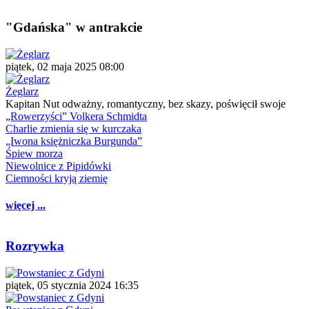
"Gdańska" w antrakcie
piątek, 02 maja 2025 08:00
Żeglarz
Kapitan Nut odważny, romantyczny, bez skazy, poświęcił swoje
„Rowerzyści” Volkera Schmidta
Charlie zmienia się w kurczaka
„Iwona księżniczka Burgunda”
Śpiew morza
Niewolnice z Pipidówki
Ciemności kryją ziemię
więcej ...
Rozrywka
piątek, 05 stycznia 2024 16:35