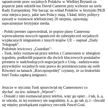
ograniczenie praw socjalnych Polaków w Wielkiej Brytanii za
poparcie jakie udzielił mu David Cameron przy wyborze na szefa
Rady Europejskiej. Nie bacząc na wkład Polaków w brytyjski PKB
oraz miejsca pracy, jakie tam Polacy mają. Układ, który politycy
zawarli w rozmowie telefonicznej 26 sierpnia, ujawniają
najważniejsze brytyjskie media.
- Polski premier zapowiedział, że poprze plany Camerona
wprowadzenia nowych ograniczeń do zabezpieczeń socjalnych
wypłacanych imigrantom z innych krajów UE – napisał „Daily
Telegraph".
Podobnie lewicowy „Guardian":
- Tusk, który rozmawiał przez telefon z Cameronem w ubiegłym
tygodniu, podkreślił poparcie dla dwóch kluczowych postulatów
premiera w nadchodzących negocjacjach z Unią - nadużywania
przywilejów socjalnych oraz prawa do przemieszczania się osób
Również na łamach „Rzeczpospolitej” czytamy, że za brukselski
fotel Tuska zapłacą imigranci.
Jeszcze w styczniu Tusk sprzeciwiał się Cameronowi co
słychać na tzw. taśmach „Wprost”:
- Donald z nim rozmawiał przez telefon, więc go opier…ł tak, k..a,
że szkoda, że tej rozmowy nie nagraliśmy, k..a, go tak zj..ł - chwalił
się między przekąskami rządowy rzecznik Paweł Graś.