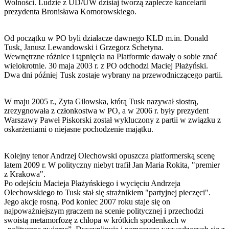
Wolności. Ludzie z UD/UW dzisiaj tworzą zaplecze kancelarii
prezydenta Bronisława Komorowskiego.
Od początku w PO byli działacze dawnego KLD m.in. Donald
Tusk, Janusz Lewandowski i Grzegorz Schetyna.
Wewnętrzne różnice i tąpnięcia na Platformie dawały o sobie znać
wielokrotnie. 30 maja 2003 r. z PO odchodzi Maciej Płażyński.
Dwa dni później Tusk zostaje wybrany na przewodniczącego partii.
W maju 2005 r., Zyta Gilowska, którą Tusk nazywał siostrą,
zrezygnowała z członkostwa w PO, a w 2006 r. były prezydent
Warszawy Paweł Piskorski został wykluczony z partii w związku z
oskarżeniami o niejasne pochodzenie majątku.
Kolejny tenor Andrzej Olechowski opuszcza platformerską scenę
latem 2009 r. W polityczny niebyt trafił Jan Maria Rokita, "premier
z Krakowa".
Po odejściu Macieja Płażyńskiego i wycięciu Andrzeja
Olechowskiego to Tusk stał się strażnikiem "partyjnej pieczęci".
Jego akcje rosną. Pod koniec 2007 roku staje się on
najpoważniejszym graczem na scenie politycznej i przechodzi
swoistą metamorfozę z chłopa w krótkich spodenkach w