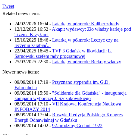
Tweet
Related news items:
24/02/2026 16:04
-
Latarką w półmrok: Kaliber zdrady
12/12/2025 16:52
-
Akapit wydawcy: Zło władzy karleje pod
Trzema Krzyżami
15/10/2025 18:46
-
Latarką w półmrok: Leczyć czy na
leczeniu zarabiać...
22/04/2025 16:45
-
TVP 3 Gdańsk w likwidacji: L.
Sarnowski szefem rady programowej
25/03/2025 22:30
-
Latarką w półmrok: Bełkoty władzy
Newer news items:
09/09/2014 17:19
-
Przyznano stypendia im. G.D.
Fahrenheita
09/09/2014 15:50
-
"Solidarnie dla Gdańska" - inauguracja
kampanii wyborczej J. Szczukowskiego
08/09/2014 17:10
-
VII Krajowa Konferencja Naukowa
INFOBAZY 2014
08/09/2014 17:04
-
Ruszyła II edycja Polskiego Kongres
Energii Odnawialnej w Gdańsku
08/09/2014 14:02
-
92-urodziny Gedanii 1922