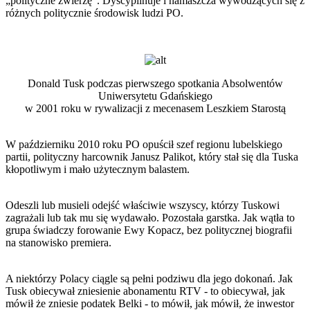
„polityczne zwierzę”. Dyscyplinuje i namaszcza wywodzących się z
różnych politycznie środowisk ludzi PO.
Donald Tusk podczas pierwszego spotkania Absolwentów
Uniwersytetu Gdańskiego
w 2001 roku w rywalizacji z mecenasem Leszkiem Starostą
W październiku 2010 roku PO opuścił szef regionu lubelskiego
partii, polityczny harcownik Janusz Palikot, który stał się dla Tuska
kłopotliwym i mało użytecznym balastem.
Odeszli lub musieli odejść właściwie wszyscy, którzy Tuskowi
zagrażali lub tak mu się wydawało. Pozostała garstka. Jak wątła to
grupa świadczy forowanie Ewy Kopacz, bez politycznej biografii
na stanowisko premiera.
A niektórzy Polacy ciągle są pełni podziwu dla jego dokonań. Jak
Tusk obiecywał zniesienie abonamentu RTV - to obiecywał, jak
mówił że zniesie podatek Belki - to mówił, jak mówił, że inwestor