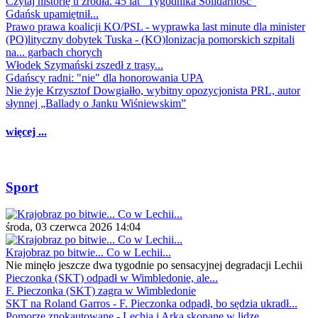
Czytaj historię u źródła. 45 lat "Tygodnika Solidarność"
Gdańsk upamiętnił...
Prawo prawa koalicji KO/PSL - wyprawka last minute dla minister
(PO)lityczny dobytek Tuska - (KO)lonizacja pomorskich szpitali
na... garbach chorych
Włodek Szymański zszedł z trasy...
Gdańscy radni: "nie" dla honorowania UPA
Nie żyje Krzysztof Dowgiałło, wybitny opozycjonista PRL, autor
słynnej „Ballady o Janku Wiśniewskim”
więcej ...
Sport
środa, 03 czerwca 2026 14:04
Krajobraz po bitwie... Co w Lechii...
Nie minęło jeszcze dwa tygodnie po sensacyjnej degradacji Lechii
Pieczonka (SKT) odpadł w Wimbledonie, ale...
F. Pieczonka (SKT) zagra w Wimbledonie
SKT na Roland Garros - F. Pieczonka odpadł, bo sędzia ukradł...
Pomorze znokautowane - Lechia i Arka skopane w lidze