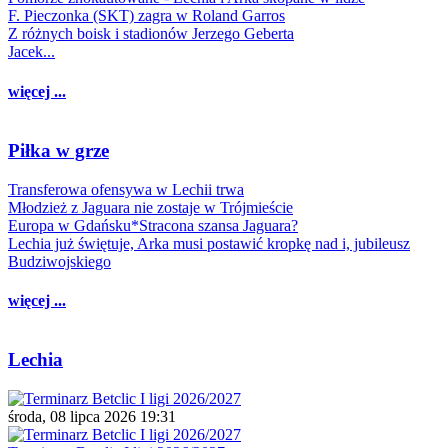
F. Pieczonka (SKT) zagra w Roland Garros
Z różnych boisk i stadionów Jerzego Geberta
Jacek...
więcej ...
Piłka w grze
Transferowa ofensywa w Lechii trwa
Młodzież z Jaguara nie zostaje w Trójmieście
Europa w Gdańsku*Stracona szansa Jaguara?
Lechia już świętuje, Arka musi postawić kropkę nad i, jubileusz
Budziwojskiego
więcej ...
Lechia
środa, 08 lipca 2026 19:31