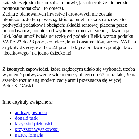
katarski wejdzie do stoczni - to mówił, jak obiecał, że nie będzie
podnosił podatków - to obiecał.
Żadna z planowanych inwestycji drogowych nie została
ukończona. Jedyną kwestią, którą gabinet Tuska zrealizował to
podwyżki podatków i obciążeń: składki rentowej płacona przez
pracodawców, podatek od wydobycia miedzi i srebra, likwidacja
luki, która umożliwiała ucieczkę od podatku Belki, wzrost podatku
VAT z 22 do 23 proc., co uderzyło w konsumentów, wzrost VAT na
artykuły dziecięce z 8 do 23 proc., faktyczna likwidacja ulgi tzw.
„becikowego” na jedno dziecko itd.
Z istotnych zapowiedzi, które rządzącym udało się wykonać, trzeba
wymienić podwyższenie wieku emerytalnego do 67. oraz fakt, że na
szeroko rozumianą modernizację armii przeznacza się więcej.
Artur S. Górski
Inne artykuły związane z:
andrzej jaworski
donald tusk
krzysztof piekarski
krzysztof wyszkowski
marek formela