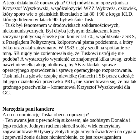
A jego działalność opozycyjna? O tej mówił nam opozycjonista
Krzysztof Wyszkowski, współzałożyciel WZZ Wybrzeża, człowiek,
który sporo wie o gdańskich liberałach z lat 80. i 90 z kręgu KLD,
którego liderem w latach 90. był właśnie Tusk.
- Tusk był fenomenem w środowiskach solidarnościowych,
niekomunistycznych. Był chyba jedynym działaczem, który
zaczynał polityczną ścieżkę pod koniec lat 70., współdziałał z SKS,
z Przeglądem Politycznym, kolportował pisma podziemne, a który
tylko raz został zatrzymany. W 1983 r. gdy szedł na spotkanie ze
mną. SB nigdy nie zorientowała się, że Tuskowi ustrój się nie
podoba? A wystarczyło wymienić ze znajomymi kilka uwag, zrobić
nawet niewielką akcję ulotkową, by SB zakładała sprawę
operacyjnego sprawdzenia i sprawę operacyjnego rozpracowania.
Tusk miał na głowie czapkę niewidkę (śmiech) i SB przez dziesięć
lat jego działalności przeciwko PRL, nie zorientowała się, że ma tak
groźnego przeciwnika – komentował Krzysztof Wyszkowski dla
GG.
Narzędzia pani kanclerz
A co na nominację Tuska obecna opozycja?
- Ten awans jest z pewnością sukcesem, ale osobistym Donalda i
jego rodziny. Jednym ruchem skrócił sobie wiek emerytalny,
zagwarantował 80 tysięcy złotych regularnych świadczeń na cygara
i zapewnił żonie dalsze nicnierobienie, co jest rozwiązaniem