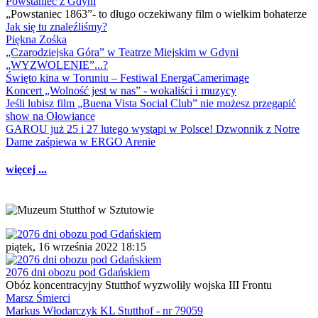
Powstaniec z Gdyni
„Powstaniec 1863”- to długo oczekiwany film o wielkim bohaterze
Jak się tu znaleźliśmy?
Piękna Zośka
„Czarodziejska Góra” w Teatrze Miejskim w Gdyni
„WYZWOLENIE”...?
Święto kina w Toruniu – Festiwal EnergaCamerimage
Koncert „Wolność jest w nas” - wokaliści i muzycy
Jeśli lubisz film „Buena Vista Social Club” nie możesz przegapić
show na Ołowiance
GAROU już 25 i 27 lutego wystąpi w Polsce! Dzwonnik z Notre
Dame zaśpiewa w ERGO Arenie
więcej ...
piątek, 16 września 2022 18:15
2076 dni obozu pod Gdańskiem
Obóz koncentracyjny Stutthof wyzwoliły wojska III Frontu
Marsz Śmierci
Markus Włodarczyk KL Stutthof - nr 79059