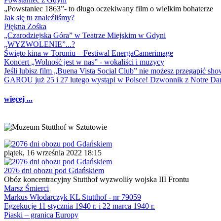
„Powstaniec 1863”- to długo oczekiwany film o wielkim bohaterze
Jak się tu znaleźliśmy?
Piękna Zośka
„Czarodziejska Góra” w Teatrze Miejskim w Gdyni
„WYZWOLENIE”...?
Święto kina w Toruniu – Festiwal EnergaCamerimage
Koncert „Wolność jest w nas” - wokaliści i muzycy
Jeśli lubisz film „Buena Vista Social Club” nie możesz przegapić s
GAROU już 25 i 27 lutego wystąpi w Polsce! Dzwonnik z Notre 
więcej ...
piątek, 16 września 2022 18:15
2076 dni obozu pod Gdańskiem
Obóz koncentracyjny Stutthof wyzwoliły wojska III Frontu
Marsz Śmierci
Markus Włodarczyk KL Stutthof - nr 79059
Egzekucje 11 stycznia 1940 r. i 22 marca 1940 r.
Piaski – granica Europy