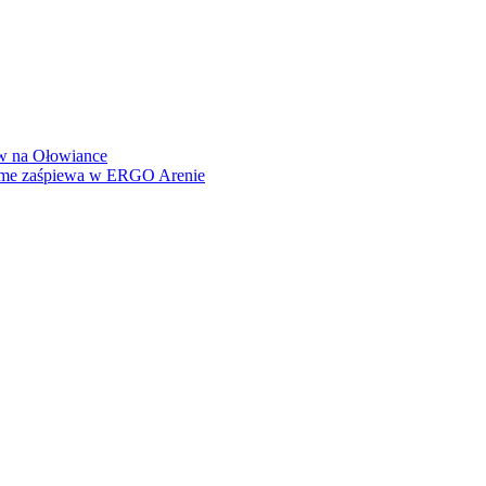
how na Ołowiance
Dame zaśpiewa w ERGO Arenie