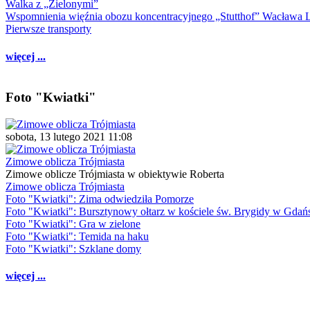
Walka z „Zielonymi”
Wspomnienia więźnia obozu koncentracyjnego „Stutthof” Wacława 
Pierwsze transporty
więcej ...
Foto "Kwiatki"
sobota, 13 lutego 2021 11:08
Zimowe oblicza Trójmiasta
Zimowe oblicze Trójmiasta w obiektywie Roberta
Zimowe oblicza Trójmiasta
Foto "Kwiatki": Zima odwiedziła Pomorze
Foto "Kwiatki": Bursztynowy ołtarz w kościele św. Brygidy w Gdań
Foto "Kwiatki": Gra w zielone
Foto "Kwiatki": Temida na haku
Foto "Kwiatki": Szklane domy
więcej ...