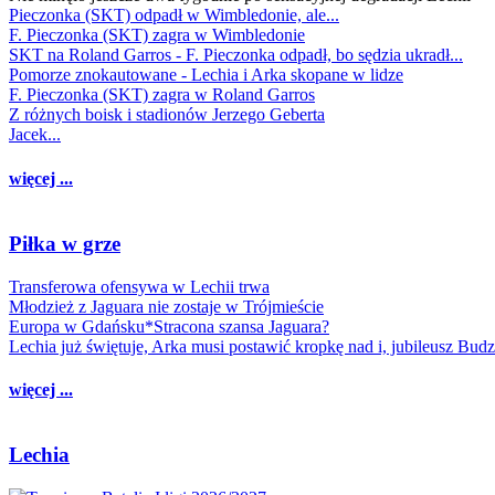
Pieczonka (SKT) odpadł w Wimbledonie, ale...
F. Pieczonka (SKT) zagra w Wimbledonie
SKT na Roland Garros - F. Pieczonka odpadł, bo sędzia ukradł...
Pomorze znokautowane - Lechia i Arka skopane w lidze
F. Pieczonka (SKT) zagra w Roland Garros
Z różnych boisk i stadionów Jerzego Geberta
Jacek...
więcej ...
Piłka w grze
Transferowa ofensywa w Lechii trwa
Młodzież z Jaguara nie zostaje w Trójmieście
Europa w Gdańsku*Stracona szansa Jaguara?
Lechia już świętuje, Arka musi postawić kropkę nad i, jubileusz Bud
więcej ...
Lechia