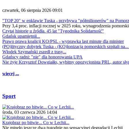
czwartek, 06 sierpnia 2026 09:01
"TOP 20" w enklawie Tuska - przybywa "półmilionerów" na Pomor
Przy 3,4 proc. inflacji rocznej w 2025 roku, wynagrodzenia pomorski
Czytaj historię u źródła. 45 lat "Tygodnika Solidarność"
Gdańsk upamiętnił...
Prawo prawa koalicji KO/PSL - wyprawka last minute dla minister
(PO)lityczny dobytek Tuska - (KO)lonizacja pomorskich szpitali na..
Włodek Szymański zszedł z trasy...
Gdańscy radni: "nie" dla honorowania UPA
Nie żyje Krzysztof Dowgiałło, wybitny opozycjonista PRL, autor sł
więcej ...
Sport
środa, 03 czerwca 2026 14:04
Krajobraz po bitwie... Co w Lechii...
Nie minęło jeszcze dwa tygodnie po sensacyjnej degradacji Lechii