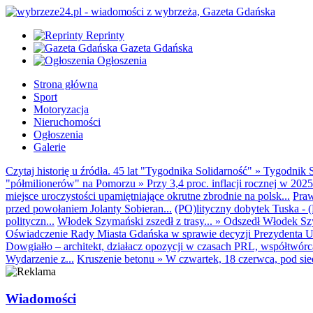
Reprinty
Gazeta Gdańska
Ogłoszenia
Strona główna
Sport
Motoryzacja
Nieruchomości
Ogłoszenia
Galerie
Czytaj historię u źródła. 45 lat "Tygodnika Solidarność"
»
Tygodnik S
"półmilionerów" na Pomorzu
»
Przy 3,4 proc. inflacji rocznej w 20
miejsce uroczystości upamiętniające okrutne zbrodnie na polsk...
Praw
przed powołaniem Jolanty Sobieran...
(PO)lityczny dobytek Tuska - (K
polityczn...
Włodek Szymański zszedł z trasy...
»
Odszedł Włodek Szy
Oświadczenie Rady Miasta Gdańska w sprawie decyzji Prezydenta U
Dowgiałło – architekt, działacz opozycji w czasach PRL, współtwórca 
Wydarzenie z...
Kruszenie betonu
»
W czwartek, 18 czerwca, pod sie
Wiadomości