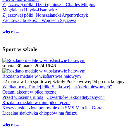
Z jazzowej półki: Dziki geniusz – Charles Mingus
Magdalena Heyda-Usarewicz
Z jazzowej półki: Nonszalancki Argentyńczyk
Zachować boskość - Wojciech Sęczawa
więcej ...
Sport w szkole
sobota, 30 marca 2024 16:46
Rozdano medale w wioślarstwie halowym
22 marca w hali sportowej Szkoły Podstawowej 94 po raz kolejny
Wielkanocny Turniej Piłki Siatkowej ,,szóstek mieszanych”
Ostatni akcent w piłce ręcznej
Przed wiosenną rundą „Czwartków lekkoatletycznych”
Rozdano medale w mini piłce ręcznej
Koszykarskie złota ponownie dla SMS Marcina Gortata
Licealna siatkówka chłopców ma finiszu
więcej ...