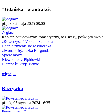
"Gdańska" w antrakcie
piątek, 02 maja 2025 08:00
Żeglarz
Kapitan Nut odważny, romantyczny, bez skazy, poświęcił swoje
„Rowerzyści” Volkera Schmidta
Charlie zmienia się w kurczaka
„Iwona księżniczka Burgunda”
Śpiew morza
Niewolnice z Pipidówki
Ciemności kryją ziemię
więcej ...
Rozrywka
piątek, 05 stycznia 2024 16:35
Powstaniec z Gdyni