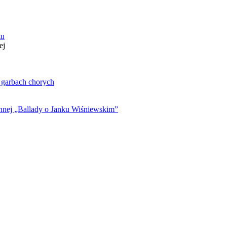
zu
ej
. garbach chorych
ynnej „Ballady o Janku Wiśniewskim”