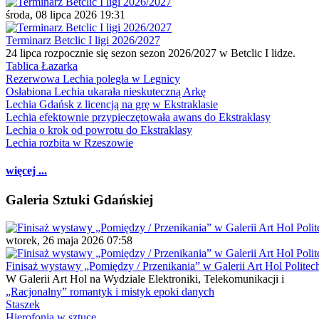
środa, 08 lipca 2026 19:31
Terminarz Betclic I ligi 2026/2027
24 lipca rozpocznie się sezon sezon 2026/2027 w Betclic I lidze.
Tablica Łazarka
Rezerwowa Lechia poległa w Legnicy
Osłabiona Lechia ukarała nieskuteczną Arkę
Lechia Gdańsk z licencją na grę w Ekstraklasie
Lechia efektownie przypieczętowała awans do Ekstraklasy
Lechia o krok od powrotu do Ekstraklasy
Lechia rozbita w Rzeszowie
więcej ...
Galeria Sztuki Gdańskiej
wtorek, 26 maja 2026 07:58
Finisaż wystawy „Pomiędzy / Przenikania” w Galerii Art Hol Politec
W Galerii Art Hol na Wydziale Elektroniki, Telekomunikacji i
„Racjonalny” romantyk i mistyk epoki danych
Staszek
Hierofonia w sztuce