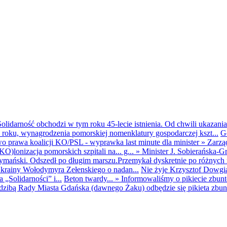
olidarność obchodzi w tym roku 45-lecie istnienia. Od chwili ukazania
25 roku, wynagrodzenia pomorskiej nomenklatury gospodarczej kszt...
G
o prawa koalicji KO/PSL - wyprawka last minute dla minister
»
Zarzą
O)lonizacja pomorskich szpitali na... g...
»
Minister J. Sobierańska-G
mański. Odszedł po długim marszu.Przemykał dyskretnie po różnych r
krainy Wołodymyra Zełenskiego o nadan...
Nie żyje Krzysztof Dowgiał
„Solidarności” i...
Beton twardy...
»
Informowaliśmy o pikiecie zbu
dzibą Rady Miasta Gdańska (dawnego Żaku) odbędzie się pikieta zbun