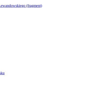
Lewandowskiego (fragment)
sku