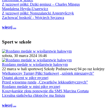
Z jazzowej półki: Dziki geniusz – Charles Mingus
Magdalena Heyda-Usarewicz
Z jazzowej półki: Nonszalancki Argentyńczyk
Zachować boskość - Wojciech Sęczawa
więcej ...
Sport w szkole
sobota, 30 marca 2024 16:46
Rozdano medale w wioślarstwie halowym
22 marca w hali sportowej Szkoły Podstawowej 94 po raz kolejny
Wielkanocny Turniej Piłki Siatkowej ,,szóstek mieszanych”
Ostatni akcent w piłce ręcznej
Przed wiosenną rundą „Czwartków lekkoatletycznych”
Rozdano medale w mini piłce ręcznej
Koszykarskie złota ponownie dla SMS Marcina Gortata
Licealna siatkówka chłopców ma finiszu
więcej ...