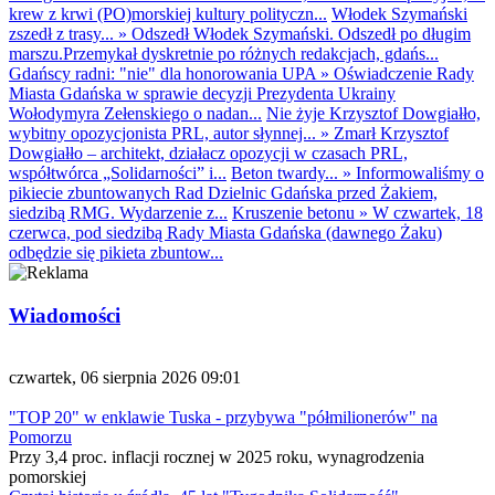
krew z krwi (PO)morskiej kultury polityczn...
Włodek Szymański
zszedł z trasy...
»
Odszedł Włodek Szymański. Odszedł po długim
marszu.Przemykał dyskretnie po różnych redakcjach, gdańs...
Gdańscy radni: "nie" dla honorowania UPA
»
Oświadczenie Rady
Miasta Gdańska w sprawie decyzji Prezydenta Ukrainy
Wołodymyra Zełenskiego o nadan...
Nie żyje Krzysztof Dowgiałło,
wybitny opozycjonista PRL, autor słynnej...
»
Zmarł Krzysztof
Dowgiałło – architekt, działacz opozycji w czasach PRL,
współtwórca „Solidarności” i...
Beton twardy...
»
Informowaliśmy o
pikiecie zbuntowanych Rad Dzielnic Gdańska przed Żakiem,
siedzibą RMG. Wydarzenie z...
Kruszenie betonu
»
W czwartek, 18
czerwca, pod siedzibą Rady Miasta Gdańska (dawnego Żaku)
odbędzie się pikieta zbuntow...
Wiadomości
czwartek, 06 sierpnia 2026 09:01
"TOP 20" w enklawie Tuska - przybywa "półmilionerów" na
Pomorzu
Przy 3,4 proc. inflacji rocznej w 2025 roku, wynagrodzenia
pomorskiej