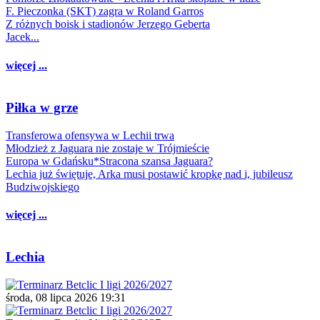
F. Pieczonka (SKT) zagra w Roland Garros
Z różnych boisk i stadionów Jerzego Geberta
Jacek...
więcej ...
Piłka w grze
Transferowa ofensywa w Lechii trwa
Młodzież z Jaguara nie zostaje w Trójmieście
Europa w Gdańsku*Stracona szansa Jaguara?
Lechia już świętuje, Arka musi postawić kropkę nad i, jubileusz
Budziwojskiego
więcej ...
Lechia
środa, 08 lipca 2026 19:31