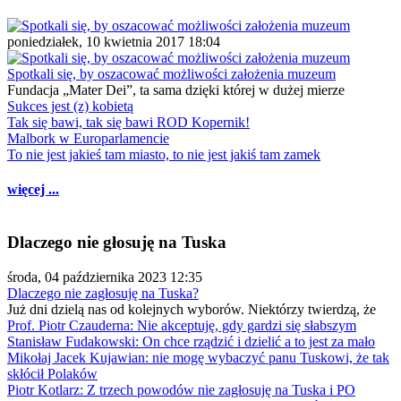
poniedziałek, 10 kwietnia 2017 18:04
Spotkali się, by oszacować możliwości założenia muzeum
Fundacja „Mater Dei”, ta sama dzięki której w dużej mierze
Sukces jest (z) kobietą
Tak się bawi, tak się bawi ROD Kopernik!
Malbork w Europarlamencie
To nie jest jakieś tam miasto, to nie jest jakiś tam zamek
więcej ...
Dlaczego nie głosuję na Tuska
środa, 04 października 2023 12:35
Dlaczego nie zagłosuję na Tuska?
Już dni dzielą nas od kolejnych wyborów. Niektórzy twierdzą, że
Prof. Piotr Czauderna: Nie akceptuję, gdy gardzi się słabszym
Stanisław Fudakowski: On chce rządzić i dzielić a to jest za mało
Mikołaj Jacek Kujawian: nie mogę wybaczyć panu Tuskowi, że tak
skłócił Polaków
Piotr Kotlarz: Z trzech powodów nie zagłosuję na Tuska i PO