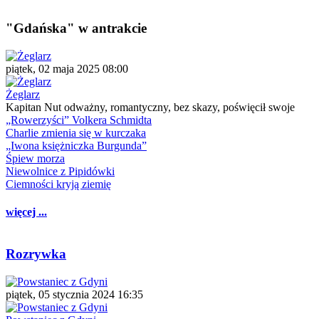
"Gdańska" w antrakcie
piątek, 02 maja 2025 08:00
Żeglarz
Kapitan Nut odważny, romantyczny, bez skazy, poświęcił swoje
„Rowerzyści” Volkera Schmidta
Charlie zmienia się w kurczaka
„Iwona księżniczka Burgunda”
Śpiew morza
Niewolnice z Pipidówki
Ciemności kryją ziemię
więcej ...
Rozrywka
piątek, 05 stycznia 2024 16:35