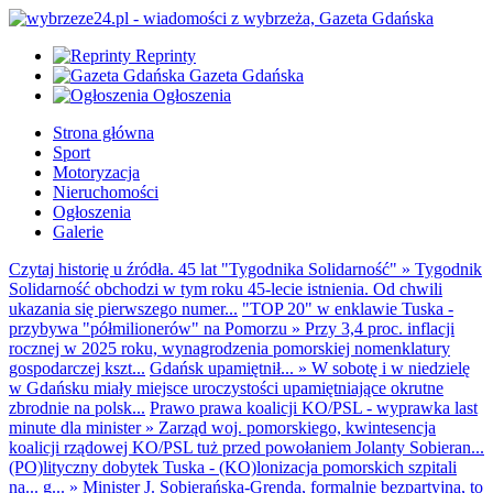
Reprinty
Gazeta Gdańska
Ogłoszenia
Strona główna
Sport
Motoryzacja
Nieruchomości
Ogłoszenia
Galerie
Czytaj historię u źródła. 45 lat "Tygodnika Solidarność"
»
Tygodnik
Solidarność obchodzi w tym roku 45-lecie istnienia. Od chwili
ukazania się pierwszego numer...
"TOP 20" w enklawie Tuska -
przybywa "półmilionerów" na Pomorzu
»
Przy 3,4 proc. inflacji
rocznej w 2025 roku, wynagrodzenia pomorskiej nomenklatury
gospodarczej kszt...
Gdańsk upamiętnił...
»
W sobotę i w niedzielę
w Gdańsku miały miejsce uroczystości upamiętniające okrutne
zbrodnie na polsk...
Prawo prawa koalicji KO/PSL - wyprawka last
minute dla minister
»
Zarząd woj. pomorskiego, kwintesencja
koalicji rządowej KO/PSL tuż przed powołaniem Jolanty Sobieran...
(PO)lityczny dobytek Tuska - (KO)lonizacja pomorskich szpitali
na... g...
»
Minister J. Sobierańska-Grenda, formalnie bezpartyjna, to