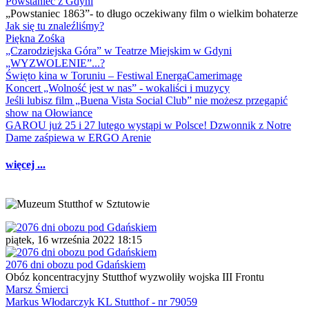
Powstaniec z Gdyni
„Powstaniec 1863”- to długo oczekiwany film o wielkim bohaterze
Jak się tu znaleźliśmy?
Piękna Zośka
„Czarodziejska Góra” w Teatrze Miejskim w Gdyni
„WYZWOLENIE”...?
Święto kina w Toruniu – Festiwal EnergaCamerimage
Koncert „Wolność jest w nas” - wokaliści i muzycy
Jeśli lubisz film „Buena Vista Social Club” nie możesz przegapić
show na Ołowiance
GAROU już 25 i 27 lutego wystąpi w Polsce! Dzwonnik z Notre
Dame zaśpiewa w ERGO Arenie
więcej ...
piątek, 16 września 2022 18:15
2076 dni obozu pod Gdańskiem
Obóz koncentracyjny Stutthof wyzwoliły wojska III Frontu
Marsz Śmierci
Markus Włodarczyk KL Stutthof - nr 79059