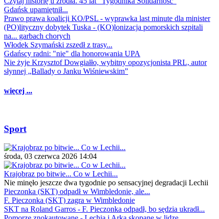
Czytaj historię u źródła. 45 lat "Tygodnika Solidarność"
Gdańsk upamiętnił...
Prawo prawa koalicji KO/PSL - wyprawka last minute dla minister
(PO)lityczny dobytek Tuska - (KO)lonizacja pomorskich szpitali
na... garbach chorych
Włodek Szymański zszedł z trasy...
Gdańscy radni: "nie" dla honorowania UPA
Nie żyje Krzysztof Dowgiałło, wybitny opozycjonista PRL, autor
słynnej „Ballady o Janku Wiśniewskim”
więcej ...
Sport
środa, 03 czerwca 2026 14:04
Krajobraz po bitwie... Co w Lechii...
Nie minęło jeszcze dwa tygodnie po sensacyjnej degradacji Lechii
Pieczonka (SKT) odpadł w Wimbledonie, ale...
F. Pieczonka (SKT) zagra w Wimbledonie
SKT na Roland Garros - F. Pieczonka odpadł, bo sędzia ukradł...
Pomorze znokautowane - Lechia i Arka skopane w lidze