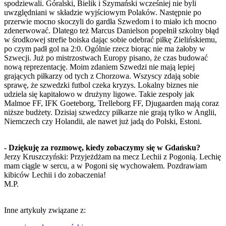
spodziewali. Góralski, Bielik i Szymański wcześniej nie byli
uwzględniani w składzie wyjściowym Polaków. Następnie po
przerwie mocno skoczyli do gardła Szwedom i to miało ich mocno
zdenerwować. Dlatego też Marcus Danielson popełnił szkolny błąd
w środkowej strefie boiska dając sobie odebrać piłkę Zielińskiemu,
po czym padł gol na 2:0. Ogólnie rzecz biorąc nie ma żałoby w
Szwecji. Już po mistrzostwach Europy pisano, że czas budować
nową reprezentację. Moim zdaniem Szwedzi nie mają lepiej
grających piłkarzy od tych z Chorzowa. Wszyscy zdają sobie
sprawę, że szwedzki futbol czeka kryzys. Lokalny biznes nie
udziela się kapitałowo w drużyny ligowe. Takie zespoły jak
Malmoe FF, IFK Goeteborg, Trelleborg FF, Djugaarden mają coraz
niższe budżety. Dzisiaj szwedzcy piłkarze nie grają tylko w Anglii,
Niemczech czy Holandii, ale nawet już jadą do Polski, Estoni.
- Dziękuję za rozmowę, kiedy zobaczymy się w Gdańsku?
Jerzy Kruszczyński: Przyjeżdżam na mecz Lechii z Pogonią. Lechię
mam ciągle w sercu, a w Pogoni się wychowałem. Pozdrawiam
kibiców Lechii i do zobaczenia!
M.P.
Inne artykuły związane z: