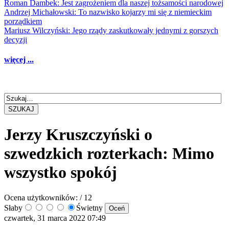
Roman Dambek: Jest zagrożeniem dla naszej tożsamości narodowej
Andrzej Michałowski: To nazwisko kojarzy mi się z niemieckim
porządkiem
Mariusz Wilczyński: Jego rządy zaskutkowały jednymi z gorszych
decyzji
więcej ...
SZUKAJ
Jerzy Kruszczyński o
szwedzkich rozterkach: Mimo
wszystko spokój
Ocena użytkowników:
/ 12
Słaby
Świetny
czwartek, 31 marca 2022 07:49