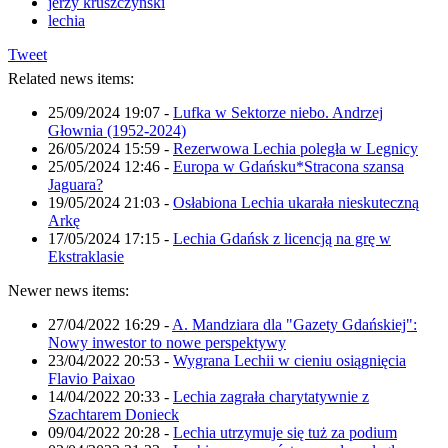
jerzy kruszczyński
lechia
Tweet
Related news items:
25/09/2024 19:07
-
Lufka w Sektorze niebo. Andrzej
Głownia (1952-2024)
26/05/2024 15:59
-
Rezerwowa Lechia poległa w Legnicy
25/05/2024 12:46
-
Europa w Gdańsku*Stracona szansa
Jaguara?
19/05/2024 21:03
-
Osłabiona Lechia ukarała nieskuteczną
Arkę
17/05/2024 17:15
-
Lechia Gdańsk z licencją na grę w
Ekstraklasie
Newer news items:
27/04/2022 16:29
-
A. Mandziara dla "Gazety Gdańskiej":
Nowy inwestor to nowe perspektywy
23/04/2022 20:53
-
Wygrana Lechii w cieniu osiągnięcia
Flavio Paixao
14/04/2022 20:33
-
Lechia zagrała charytatywnie z
Szachtarem Donieck
09/04/2022 20:28
-
Lechia utrzymuje się tuż za podium