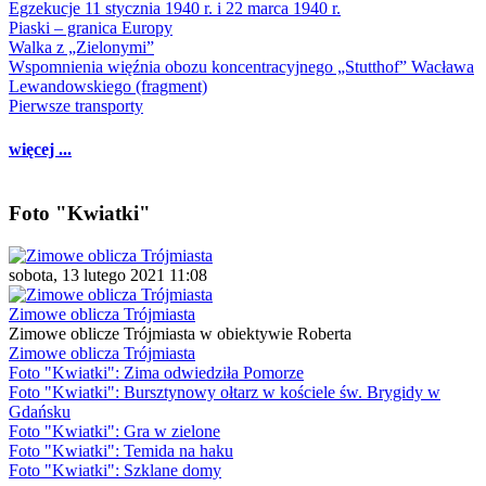
Egzekucje 11 stycznia 1940 r. i 22 marca 1940 r.
Piaski – granica Europy
Walka z „Zielonymi”
Wspomnienia więźnia obozu koncentracyjnego „Stutthof” Wacława
Lewandowskiego (fragment)
Pierwsze transporty
więcej ...
Foto "Kwiatki"
sobota, 13 lutego 2021 11:08
Zimowe oblicza Trójmiasta
Zimowe oblicze Trójmiasta w obiektywie Roberta
Zimowe oblicza Trójmiasta
Foto "Kwiatki": Zima odwiedziła Pomorze
Foto "Kwiatki": Bursztynowy ołtarz w kościele św. Brygidy w
Gdańsku
Foto "Kwiatki": Gra w zielone
Foto "Kwiatki": Temida na haku
Foto "Kwiatki": Szklane domy