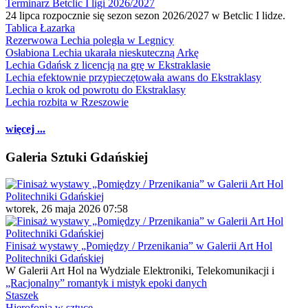
Terminarz Betclic I ligi 2026/2027
24 lipca rozpocznie się sezon sezon 2026/2027 w Betclic I lidze.
Tablica Łazarka
Rezerwowa Lechia poległa w Legnicy
Osłabiona Lechia ukarała nieskuteczną Arkę
Lechia Gdańsk z licencją na grę w Ekstraklasie
Lechia efektownie przypieczętowała awans do Ekstraklasy
Lechia o krok od powrotu do Ekstraklasy
Lechia rozbita w Rzeszowie
więcej ...
Galeria Sztuki Gdańskiej
wtorek, 26 maja 2026 07:58
Finisaż wystawy „Pomiędzy / Przenikania” w Galerii Art Hol
Politechniki Gdańskiej
W Galerii Art Hol na Wydziale Elektroniki, Telekomunikacji i
„Racjonalny” romantyk i mistyk epoki danych
Staszek
Hierofonia w sztuce