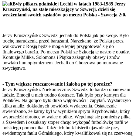
Były piłkarz gdańskiej Lechii w latach 1983-1985 Jerzy
Kruszczyński, na stałe mieszkający w Szwecji, dzieli się
wrażeniami swoich sąsiadów po meczu Polska - Szwecja 2:0.
Jerzy Kruszczyński: Szwedzi jechali do Polski jak po swoje. Było
trochę marudzenia przed barażami. Narzekano, że Polska przez
walkower z Rosją będzie mogła lepiej przygotować się do
finałowego barażu. Po meczu Polski ze Szkocją te nastroje opadły.
Kontuzje Milika, Solomona i Piątka zażegnały obawy i znów
powiało huraoptymizmem. Jechali do Chorzowa po murowane
zwycięstwo.
- Tym większe rozczarowanie i żałoba po tej porażce?
Jerzy Kruszczyński: Niekoniecznie. Szwedzi to bardzo opanowani
ludzie. Emocji u nich trudno dostrzec. Tak było przy karnym dla
Polaków. Na gorąco było dużo wątpliwości i zapytań. Wystarczyło
kilka analiz, dokładnych powtórek wydarzenia. Ostatecznie
stwierdzono, że karny był w wynikiem sprytu Krychowiaka, który
wyprzedził obrońcę w walce o piłkę. Wepchnął się pomiędzy piłką
a Szwedem i oszukany stoper chcąc wykopać futbolówkę trafił w
polskiego pomocnika. Także ich brak histerii ujawnił się przy
ewidentnym faulu Góralskiego, który kwalifikował się na czerwoną