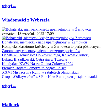
więcej ...
Wiadomości z Wybrzeża
czwartek, 18 września 2025 17:09
Bohaterski, niemiecki ksiądz upamiętniony w Żarnowcu
Kompleks klasztorno-kościelny w Żarnowcu to perła północnych
Zapomniany cmentarz, tajemnicze zgony pacjentów
Debata w Szemudzie: Dołkowski pyta, Kalkowski kluczy
Łukasz Brządkowski: Ostra gra w Tczewie
Kandydaci KWW Nasza Gmina Żukowo 2024
Premier: Bogate Pomorze to bogata Polska
XXVI Mistrzostwa Rumi w sztafetach olimpijskich
Grupa „Odkrywców” z SP nr 10 w Rumi poznaje tajniki nauki
więcej ...
Malbork