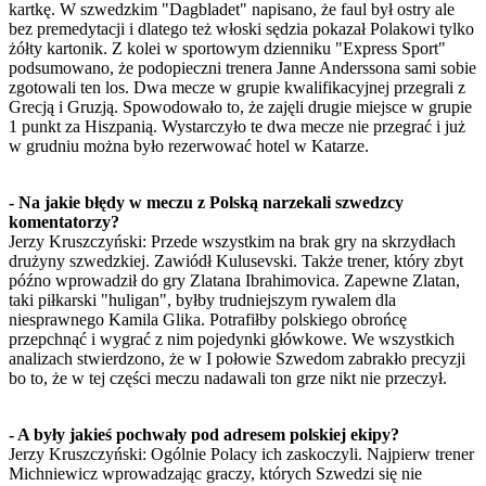
kartkę. W szwedzkim "Dagbladet" napisano, że faul był ostry ale
bez premedytacji i dlatego też włoski sędzia pokazał Polakowi tylko
żółty kartonik. Z kolei w sportowym dzienniku "Express Sport"
podsumowano, że podopieczni trenera Janne Anderssona sami sobie
zgotowali ten los. Dwa mecze w grupie kwalifikacyjnej przegrali z
Grecją i Gruzją. Spowodowało to, że zajęli drugie miejsce w grupie
1 punkt za Hiszpanią. Wystarczyło te dwa mecze nie przegrać i już
w grudniu można było rezerwować hotel w Katarze.
- Na jakie błędy w meczu z Polską narzekali szwedzcy
komentatorzy?
Jerzy Kruszczyński: Przede wszystkim na brak gry na skrzydłach
drużyny szwedzkiej. Zawiódł Kulusevski. Także trener, który zbyt
późno wprowadził do gry Zlatana Ibrahimovica. Zapewne Zlatan,
taki piłkarski "huligan", byłby trudniejszym rywalem dla
niesprawnego Kamila Glika. Potrafiłby polskiego obrońcę
przepchnąć i wygrać z nim pojedynki główkowe. We wszystkich
analizach stwierdzono, że w I połowie Szwedom zabrakło precyzji
bo to, że w tej części meczu nadawali ton grze nikt nie przeczył.
- A były jakieś pochwały pod adresem polskiej ekipy?
Jerzy Kruszczyński: Ogólnie Polacy ich zaskoczyli. Najpierw trener
Michniewicz wprowadzając graczy, których Szwedzi się nie