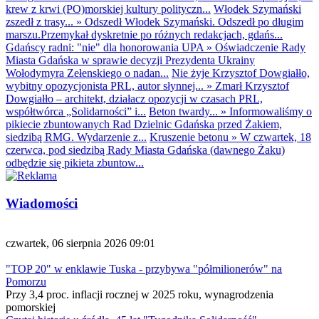
krew z krwi (PO)morskiej kultury polityczn...
Włodek Szymański
zszedł z trasy...
»
Odszedł Włodek Szymański. Odszedł po długim
marszu.Przemykał dyskretnie po różnych redakcjach, gdańs...
Gdańscy radni: "nie" dla honorowania UPA
»
Oświadczenie Rady
Miasta Gdańska w sprawie decyzji Prezydenta Ukrainy
Wołodymyra Zełenskiego o nadan...
Nie żyje Krzysztof Dowgiałło,
wybitny opozycjonista PRL, autor słynnej...
»
Zmarł Krzysztof
Dowgiałło – architekt, działacz opozycji w czasach PRL,
współtwórca „Solidarności” i...
Beton twardy...
»
Informowaliśmy o
pikiecie zbuntowanych Rad Dzielnic Gdańska przed Żakiem,
siedzibą RMG. Wydarzenie z...
Kruszenie betonu
»
W czwartek, 18
czerwca, pod siedzibą Rady Miasta Gdańska (dawnego Żaku)
odbędzie się pikieta zbuntow...
Wiadomości
czwartek, 06 sierpnia 2026 09:01
"TOP 20" w enklawie Tuska - przybywa "półmilionerów" na
Pomorzu
Przy 3,4 proc. inflacji rocznej w 2025 roku, wynagrodzenia
pomorskiej