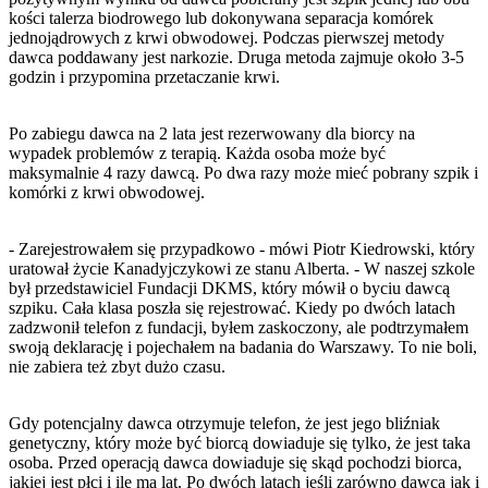
kości talerza biodrowego lub dokonywana separacja komórek
jednojądrowych z krwi obwodowej. Podczas pierwszej metody
dawca poddawany jest narkozie. Druga metoda zajmuje około 3-5
godzin i przypomina przetaczanie krwi.
Po zabiegu dawca na 2 lata jest rezerwowany dla biorcy na
wypadek problemów z terapią. Każda osoba może być
maksymalnie 4 razy dawcą. Po dwa razy może mieć pobrany szpik i
komórki z krwi obwodowej.
- Zarejestrowałem się przypadkowo - mówi Piotr Kiedrowski, który
uratował życie Kanadyjczykowi ze stanu Alberta. - W naszej szkole
był przedstawiciel Fundacji DKMS, który mówił o byciu dawcą
szpiku. Cała klasa poszła się rejestrować. Kiedy po dwóch latach
zadzwonił telefon z fundacji, byłem zaskoczony, ale podtrzymałem
swoją deklarację i pojechałem na badania do Warszawy. To nie boli,
nie zabiera też zbyt dużo czasu.
Gdy potencjalny dawca otrzymuje telefon, że jest jego bliźniak
genetyczny, który może być biorcą dowiaduje się tylko, że jest taka
osoba. Przed operacją dawca dowiaduje się skąd pochodzi biorca,
jakiej jest płci i ile ma lat. Po dwóch latach jeśli zarówno dawca jak i