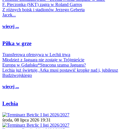
F. Pieczonka (SKT) zagra w Roland Garros
Z różnych boisk i stadionów Jerzego Geberta
Jacek...
więcej ...
Piłka w grze
Transferowa ofensywa w Lechii trwa
Młodzież z Jaguara nie zostaje w Trójmieście
Europa w Gdańsku*Stracona szansa Jaguara?
Lechia już świętuje, Arka musi postawić kropkę nad i, jubileusz
Budziwojskiego
więcej ...
Lechia
środa, 08 lipca 2026 19:31