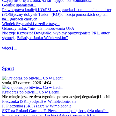
Czytaj historię u źródła. 45 lat "Tygodnika Solidarność"
Gdańsk upamiętnił...
Prawo prawa koalicji KO/PSL - wyprawka last minute dla minister
(PO)lityczny dobytek Tuska - (KO)lonizacja pomorskich szpitali
na... garbach chorych
Włodek Szymański zszedł z trasy...
Gdańscy radni: "nie" dla honorowania UPA
Nie żyje Krzysztof Dowgiałło, wybitny opozycjonista PRL, autor
słynnej „Ballady o Janku Wiśniewskim”
więcej ...
Sport
środa, 03 czerwca 2026 14:04
Krajobraz po bitwie... Co w Lechii...
Nie minęło jeszcze dwa tygodnie po sensacyjnej degradacji Lechii
Pieczonka (SKT) odpadł w Wimbledonie, ale...
F. Pieczonka (SKT) zagra w Wimbledonie
SKT na Roland Garros - F. Pieczonka odpadł, bo sędzia ukradł...
Pomorze znokautowane - Lechia i Arka skopane w lidze