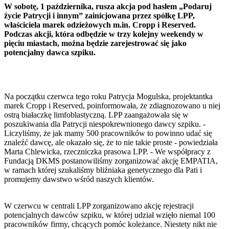
W sobotę, 1 października, rusza akcja pod hasłem „Podaruj
życie Patrycji i innym” zainicjowana przez spółkę LPP,
właściciela marek odzieżowych m.in. Cropp i Reserved.
Podczas akcji, która odbędzie w trzy kolejny weekendy w
pięciu miastach, można będzie zarejestrować się jako
potencjalny dawca szpiku.
Na początku czerwca tego roku Patrycja Mogulska, projektantka
marek Cropp i Reserved, poinformowała, że zdiagnozowano u niej
ostrą białaczkę limfoblastyczną. LPP zaangażowała się w
poszukiwania dla Patrycji niespokrewnionego dawcy szpiku. -
Liczyliśmy, że jak mamy 500 pracowników to powinno udać się
znaleźć dawcę, ale okazało się, że to nie takie proste - powiedziała
Marta Chlewicka, rzeczniczka prasowa LPP. - We współpracy z
Fundacją DKMS postanowiliśmy zorganizować akcję EMPATIA,
w ramach której szukaliśmy bliźniaka genetycznego dla Pati i
promujemy dawstwo wśród naszych klientów.
W czerwcu w centrali LPP zorganizowano akcję rejestracji
potencjalnych dawców szpiku, w której udział wzięło niemal 100
pracowników firmy, chcących pomóc koleżance. Niestety nikt nie