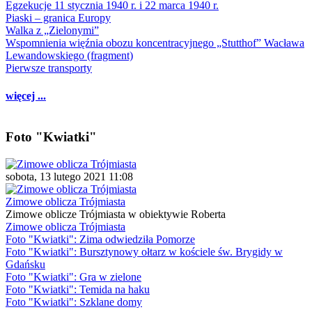
Egzekucje 11 stycznia 1940 r. i 22 marca 1940 r.
Piaski – granica Europy
Walka z „Zielonymi”
Wspomnienia więźnia obozu koncentracyjnego „Stutthof” Wacława
Lewandowskiego (fragment)
Pierwsze transporty
więcej ...
Foto "Kwiatki"
sobota, 13 lutego 2021 11:08
Zimowe oblicza Trójmiasta
Zimowe oblicze Trójmiasta w obiektywie Roberta
Zimowe oblicza Trójmiasta
Foto "Kwiatki": Zima odwiedziła Pomorze
Foto "Kwiatki": Bursztynowy ołtarz w kościele św. Brygidy w
Gdańsku
Foto "Kwiatki": Gra w zielone
Foto "Kwiatki": Temida na haku
Foto "Kwiatki": Szklane domy