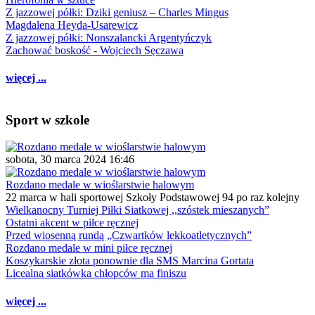
Z jazzowej półki: Dziki geniusz – Charles Mingus
Magdalena Heyda-Usarewicz
Z jazzowej półki: Nonszalancki Argentyńczyk
Zachować boskość - Wojciech Sęczawa
więcej ...
Sport w szkole
sobota, 30 marca 2024 16:46
Rozdano medale w wioślarstwie halowym
22 marca w hali sportowej Szkoły Podstawowej 94 po raz kolejny
Wielkanocny Turniej Piłki Siatkowej ,,szóstek mieszanych”
Ostatni akcent w piłce ręcznej
Przed wiosenną rundą „Czwartków lekkoatletycznych”
Rozdano medale w mini piłce ręcznej
Koszykarskie złota ponownie dla SMS Marcina Gortata
Licealna siatkówka chłopców ma finiszu
więcej ...