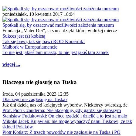
poniedziałek, 10 kwietnia 2017 18:04
Spotkali się, by oszacować możliwości założenia muzeum
Fundacja „Mater Dei”, ta sama dzięki której w dużej mierze
Sukces jest (z) kobietą
Tak się bawi, tak się bawi ROD Kopernik!
Malbork w Europarlamencie
To nie jest jakieś tam miasto, to nie jest jakiś tam zamek
więcej ...
Dlaczego nie głosuję na Tuska
środa, 04 października 2023 12:35
Dlaczego nie zagłosuję na Tuska?
Już dni dzielą nas od kolejnych wyborów. Niektórzy twierdzą, że
Prof. Piotr Czauderna: Nie akceptuję, gdy gardzi się słabszym
Stanisław Fudakowski: On chce rządzić i dzielić a to jest za mało
Mikołaj Jacek Kujawian: nie mogę wybaczyć panu Tuskowi, że tak
skłócił Polaków
Piotr Kotlarz: Z trzech powodów nie zagłosuję na Tuska i PO