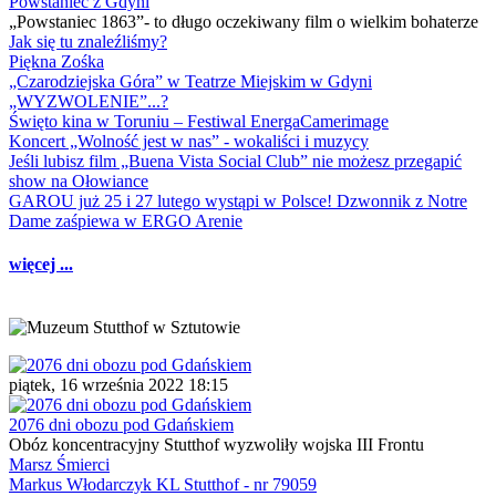
Powstaniec z Gdyni
„Powstaniec 1863”- to długo oczekiwany film o wielkim bohaterze
Jak się tu znaleźliśmy?
Piękna Zośka
„Czarodziejska Góra” w Teatrze Miejskim w Gdyni
„WYZWOLENIE”...?
Święto kina w Toruniu – Festiwal EnergaCamerimage
Koncert „Wolność jest w nas” - wokaliści i muzycy
Jeśli lubisz film „Buena Vista Social Club” nie możesz przegapić
show na Ołowiance
GAROU już 25 i 27 lutego wystąpi w Polsce! Dzwonnik z Notre
Dame zaśpiewa w ERGO Arenie
więcej ...
piątek, 16 września 2022 18:15
2076 dni obozu pod Gdańskiem
Obóz koncentracyjny Stutthof wyzwoliły wojska III Frontu
Marsz Śmierci
Markus Włodarczyk KL Stutthof - nr 79059