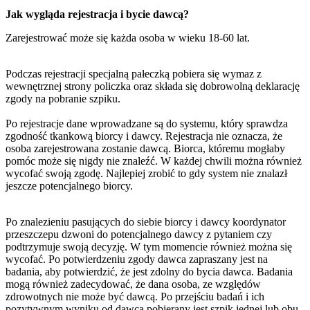
Jak wygląda rejestracja i bycie dawcą?
Zarejestrować może się każda osoba w wieku 18-60 lat.
Podczas rejestracji specjalną pałeczką pobiera się wymaz z
wewnętrznej strony policzka oraz składa się dobrowolną deklarację
zgody na pobranie szpiku.
Po rejestracje dane wprowadzane są do systemu, który sprawdza
zgodność tkankową biorcy i dawcy. Rejestracja nie oznacza, że
osoba zarejestrowana zostanie dawcą. Biorca, któremu mogłaby
pomóc może się nigdy nie znaleźć. W każdej chwili można również
wycofać swoją zgodę. Najlepiej zrobić to gdy system nie znalazł
jeszcze potencjalnego biorcy.
Po znalezieniu pasujących do siebie biorcy i dawcy koordynator
przeszczepu dzwoni do potencjalnego dawcy z pytaniem czy
podtrzymuje swoją decyzję. W tym momencie również można się
wycofać. Po potwierdzeniu zgody dawca zapraszany jest na
badania, aby potwierdzić, że jest zdolny do bycia dawca. Badania
mogą również zadecydować, że dana osoba, ze względów
zdrowotnych nie może być dawcą. Po przejściu badań i ich
pozytywnym wyniku od dawca pobierany jest szpik jednej lub obu