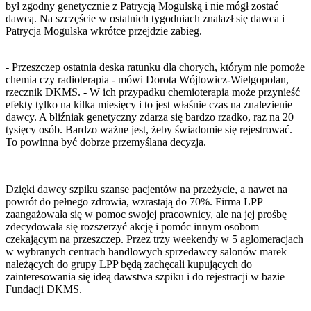
był zgodny genetycznie z Patrycją Mogulską i nie mógł zostać
dawcą. Na szczęście w ostatnich tygodniach znalazł się dawca i
Patrycja Mogulska wkrótce przejdzie zabieg.
- Przeszczep ostatnia deska ratunku dla chorych, którym nie pomoże
chemia czy radioterapia - mówi Dorota Wójtowicz-Wielgopolan,
rzecznik DKMS. - W ich przypadku chemioterapia może przynieść
efekty tylko na kilka miesięcy i to jest właśnie czas na znalezienie
dawcy. A bliźniak genetyczny zdarza się bardzo rzadko, raz na 20
tysięcy osób. Bardzo ważne jest, żeby świadomie się rejestrować.
To powinna być dobrze przemyślana decyzja.
Dzięki dawcy szpiku szanse pacjentów na przeżycie, a nawet na
powrót do pełnego zdrowia, wzrastają do 70%. Firma LPP
zaangażowała się w pomoc swojej pracownicy, ale na jej prośbę
zdecydowała się rozszerzyć akcję i pomóc innym osobom
czekającym na przeszczep. Przez trzy weekendy w 5 aglomeracjach
w wybranych centrach handlowych sprzedawcy salonów marek
należących do grupy LPP będą zachęcali kupujących do
zainteresowania się ideą dawstwa szpiku i do rejestracji w bazie
Fundacji DKMS.