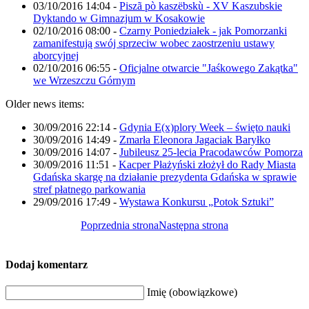
03/10/2016 14:04
-
Piszã pò kaszëbskù - XV Kaszubskie
Dyktando w Gimnazjum w Kosakowie
02/10/2016 08:00
-
Czarny Poniedziałek - jak Pomorzanki
zamanifestują swój sprzeciw wobec zaostrzeniu ustawy
aborcyjnej
02/10/2016 06:55
-
Oficjalne otwarcie "Jaśkowego Zakątka"
we Wrzeszczu Górnym
Older news items:
30/09/2016 22:14
-
Gdynia E(x)plory Week – święto nauki
30/09/2016 14:49
-
Zmarła Eleonora Jagaciak Baryłko
30/09/2016 14:07
-
Jubileusz 25-lecia Pracodawców Pomorza
30/09/2016 11:51
-
Kacper Płażyński złożył do Rady Miasta
Gdańska skargę na działanie prezydenta Gdańska w sprawie
stref płatnego parkowania
29/09/2016 17:49
-
Wystawa Konkursu „Potok Sztuki”
Poprzednia strona
Następna strona
Dodaj komentarz
Imię (obowiązkowe)