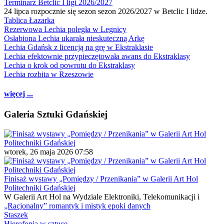
Terminarz Betclic I ligi 2026/2027
24 lipca rozpocznie się sezon sezon 2026/2027 w Betclic I lidze.
Tablica Łazarka
Rezerwowa Lechia poległa w Legnicy
Osłabiona Lechia ukarała nieskuteczną Arkę
Lechia Gdańsk z licencją na grę w Ekstraklasie
Lechia efektownie przypieczętowała awans do Ekstraklasy
Lechia o krok od powrotu do Ekstraklasy
Lechia rozbita w Rzeszowie
więcej ...
Galeria Sztuki Gdańskiej
wtorek, 26 maja 2026 07:58
Finisaż wystawy „Pomiędzy / Przenikania” w Galerii Art Hol
Politechniki Gdańskiej
W Galerii Art Hol na Wydziale Elektroniki, Telekomunikacji i
„Racjonalny” romantyk i mistyk epoki danych
Staszek
Hierofonia w sztuce