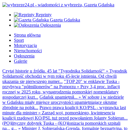
Reprinty
Gazeta Gdańska
Ogłoszenia
Strona główna
Sport
Motoryzacja
Nieruchomości
Ogłoszenia
Galerie
Czytaj historię u źródła. 45 lat "Tygodnika Solidarność"
»
Tygodnik
Solidarność obchodzi w tym roku 45-lecie istnienia. Od chwili
ukazania się pierwszego numer...
"TOP 20" w enklawie Tuska -
przybywa "półmilionerów" na Pomorzu
»
Przy 3,4 proc. inflacji
rocznej w 2025 roku, wynagrodzenia pomorskiej nomenklatury
gospodarczej kszt...
Gdańsk upamiętnił...
»
W sobotę i w niedzielę
w Gdańsku miały miejsce uroczystości upamiętniające okrutne
zbrodnie na polsk...
Prawo prawa koalicji KO/PSL - wyprawka last
minute dla minister
»
Zarząd woj. pomorskiego, kwintesencja
koalicji rządowej KO/PSL tuż przed powołaniem Jolanty Sobieran...
(PO)lityczny dobytek Tuska - (KO)lonizacja pomorskich szpitali
na... g...
»
Minister J. Sobierańska-Grenda, formalnie bezpartyjna, to