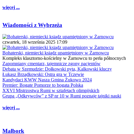
więcej ...
Wiadomości z Wybrzeża
czwartek, 18 września 2025 17:09
Bohaterski, niemiecki ksiądz upamiętniony w Żarnowcu
Kompleks klasztorno-kościelny w Żarnowcu to perła północnych
Zapomniany cmentarz, tajemnicze zgony pacjentów
Debata w Szemudzie: Dołkowski pyta, Kalkowski kluczy
Łukasz Brządkowski: Ostra gra w Tczewie
Kandydaci KWW Nasza Gmina Żukowo 2024
Premier: Bogate Pomorze to bogata Polska
XXVI Mistrzostwa Rumi w sztafetach olimpijskich
Grupa „Odkrywców” z SP nr 10 w Rumi poznaje tajniki nauki
więcej ...
Malbork