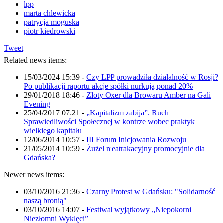
lpp
marta chlewicka
patrycja moguska
piotr kiedrowski
Tweet
Related news items:
15/03/2024 15:39
-
Czy LPP prowadziła działalność w Rosji?
Po publikacji raportu akcje spółki nurkują ponad 20%
29/01/2018 18:46
-
Złoty Oxer dla Browaru Amber na Gali
Evening
25/04/2017 07:21
-
„Kapitalizm zabija”. Ruch
Sprawiedliwości Społecznej w kontrze wobec praktyk
wielkiego kapitału
12/06/2014 10:57
-
III Forum Inicjowania Rozwoju
21/05/2014 10:59
-
Żużel nieatrakacyjny promocyjnie dla
Gdańska?
Newer news items:
03/10/2016 21:36
-
Czarny Protest w Gdańsku: "Solidarność
naszą bronią"
03/10/2016 14:07
-
Festiwal wyjątkowy „Niepokorni
Niezłomni Wyklęci”