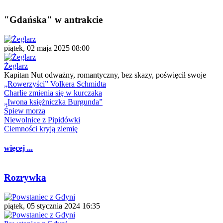
"Gdańska" w antrakcie
piątek, 02 maja 2025 08:00
Żeglarz
Kapitan Nut odważny, romantyczny, bez skazy, poświęcił swoje
„Rowerzyści” Volkera Schmidta
Charlie zmienia się w kurczaka
„Iwona księżniczka Burgunda”
Śpiew morza
Niewolnice z Pipidówki
Ciemności kryją ziemię
więcej ...
Rozrywka
piątek, 05 stycznia 2024 16:35