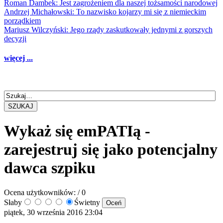
Roman Dambek: Jest zagrożeniem dla naszej tożsamości narodowej
Andrzej Michałowski: To nazwisko kojarzy mi się z niemieckim
porządkiem
Mariusz Wilczyński: Jego rządy zaskutkowały jednymi z gorszych
decyzji
więcej ...
SZUKAJ
Wykaż się emPATIą -
zarejestruj się jako potencjalny
dawca szpiku
Ocena użytkowników:
/ 0
Słaby
Świetny
piątek, 30 września 2016 23:04