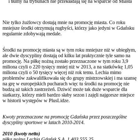
i tłumy na trybunach nie przekładają się na wsparcie od Miasta
Nie tylko żużlowcy dostają mnie na promocję miasta. Co roku
mniejsze środki otrzymują rugbyści, którzy jako jedyni w Gdańsku
regularnie zdobywają medale.
Środki na promocję miasta są w tym roku mniejsze niż w ubiegłym,
ale dwie dyscypliny dostają od kilku lat praktycznie tyle samo na
promocję. Na piłkę nożną zostało przeznaczone w tym roku 3,9
miliona czyli o 220 tysięcy mniej niż w 2013, a na siatkówkę 1,05
miliona czyli o 50 tysięcy więcej niż rok temu. Lechia mimo
problemów zakwalifikowała się do grupy mistrzowskiej i ma szansę
na grę w europejskich pucharach więc tu środki na promocję nie
budzą aż takich zastrzeżeń. Dziwić może tak duże wsparcie dla
siatkarzy, którzy mieli bardzo słaby sezon i zajęli najgorsze miejsce
w historii występów w PlusLidze.
Kwoty przeznaczone na promocję Gdańska przez poszczególne
dyscypliny sportowe w latach 2010-2014.
2010 (kwoty netto)
piłka nożna Lechia Gdańsk S.A. 1.403.555,25