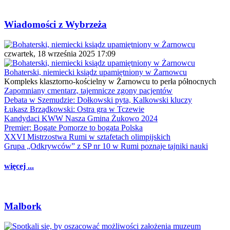
Wiadomości z Wybrzeża
czwartek, 18 września 2025 17:09
Bohaterski, niemiecki ksiądz upamiętniony w Żarnowcu
Kompleks klasztorno-kościelny w Żarnowcu to perła północnych
Zapomniany cmentarz, tajemnicze zgony pacjentów
Debata w Szemudzie: Dołkowski pyta, Kalkowski kluczy
Łukasz Brządkowski: Ostra gra w Tczewie
Kandydaci KWW Nasza Gmina Żukowo 2024
Premier: Bogate Pomorze to bogata Polska
XXVI Mistrzostwa Rumi w sztafetach olimpijskich
Grupa „Odkrywców” z SP nr 10 w Rumi poznaje tajniki nauki
więcej ...
Malbork