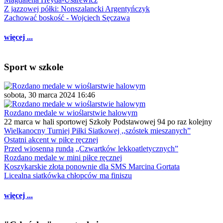
Z jazzowej półki: Nonszalancki Argentyńczyk
Zachować boskość - Wojciech Sęczawa
więcej ...
Sport w szkole
sobota, 30 marca 2024 16:46
Rozdano medale w wioślarstwie halowym
22 marca w hali sportowej Szkoły Podstawowej 94 po raz kolejny
Wielkanocny Turniej Piłki Siatkowej ,,szóstek mieszanych”
Ostatni akcent w piłce ręcznej
Przed wiosenną rundą „Czwartków lekkoatletycznych”
Rozdano medale w mini piłce ręcznej
Koszykarskie złota ponownie dla SMS Marcina Gortata
Licealna siatkówka chłopców ma finiszu
więcej ...