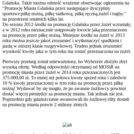
Gdańska. Takie można odnieść wrażenie obserwując ogłoszenia na
"Promocję Miasta Gdańska przez następujące dyscypliny
sportowe:piłkę nożną, piłkę siatkową, piłkę ręczną,żużel i rugby."
na przestrzeni ostatnich kilku lat.
Do sezonu 2012 środki na promocję Gdańska przez żużel wzrastały,
a w 2012 roku nieznacznie ustępowały kwocie jaką przeznaczono
na promocję przez piłkę nożną. Mniejsze środki na żużel w 2013
roku można jeszcze jakoś zrozumieć i wytłumaczyć spadkiem i
jazdą w niższej klasie rozgrywkowej. Trudno jednak zrozumieć
wysokość kwoty jaka w tym roku ma zostać przeznaczona na żużel.
Pierwszy przetarg został unieważniony, bo Wybrzeże złożyło zbyt
wysoką ofertę. Według odpowiedzi otrzymanej od MOSiR na
promocję miasta przez żużel w 2014 roku przeznaczonych jest
375.000,00 zł. To mniej niż połowa kwoty sprzed roku i zaledwie
10 % kwoty przeznaczonej w tym roku na promocję przez piłkę
nożną! Wydawać by się mogło, że po awansie żużlowcy powinni
dostać więcej pieniędzy za promocję miasta. Tak jednak nie jest.
Poprzednio gdy gdańszczanie awansowali do żużlowej elity dostali
na promocję miasta prawie 2 miliony złotych.