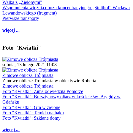
Walka z „Zielonymi”
Wspomnienia więźnia obozu koncentracyjnego „Stutthof” Wacława
Lewandowskiego (fragment)
Pierwsze transporty
więcej ...
Foto "Kwiatki"
sobota, 13 lutego 2021 11:08
Zimowe oblicza Trójmiasta
Zimowe oblicze Trójmiasta w obiektywie Roberta
Zimowe oblicza Trójmiasta
Foto "Kwiatki": Zima odwiedziła Pomorze
Foto "Kwiatki": Bursztynowy ołtarz w kościele św. Brygidy w
Gdańsku
Foto "Kwiatki": Gra w zielone
Foto "Kwiatki": Temida na haku
Foto "Kwiatki": Szklane domy
więcej ...