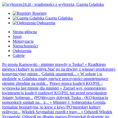
Reprinty
Gazeta Gdańska
Ogłoszenia
Strona główna
Sport
Motoryzacja
Nieruchomości
Ogłoszenia
Galerie
Po prostu Karnowski - minister prawdy u Tuska?
»
Rzadkiego
męstwa i kultury to polityk.Stać go na drwiny z własnej przełożonej,
konstytucyjnej minist...
Gdańsk upamiętnił...
»
W sobotę i w
niedzielę w Gdańsku miały miejsce uroczystości upamiętniające
okrutne zbrodnie na polsk...
Prawo prawa koalicji KO/PSL -
wyprawka last minute dla minister
»
Zarząd woj. pomorskiego,
kwintesencja koalicji rządowej KO/PSL tuż przed powołaniem
Jolanty Sobieran...
(PO)lityczny dobytek Tuska - (KO)lonizacja
pomorskich szpitali na... g...
»
Minister J. Sobierańska-Grenda,
formalnie bezpartyjna, to krew z krwi (PO)morskiej kultury
polityczn...
Włodek Szymański zszedł z trasy...
»
Odszedł Włodek
Szymański. Odszedł po długim marszu.Przemykał dyskretnie po