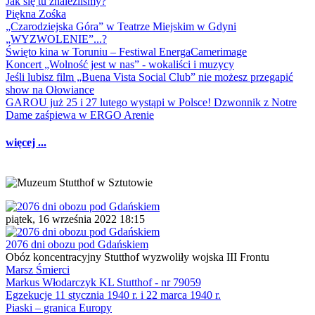
Jak się tu znaleźliśmy?
Piękna Zośka
„Czarodziejska Góra” w Teatrze Miejskim w Gdyni
„WYZWOLENIE”...?
Święto kina w Toruniu – Festiwal EnergaCamerimage
Koncert „Wolność jest w nas” - wokaliści i muzycy
Jeśli lubisz film „Buena Vista Social Club” nie możesz przegapić
show na Ołowiance
GAROU już 25 i 27 lutego wystąpi w Polsce! Dzwonnik z Notre
Dame zaśpiewa w ERGO Arenie
więcej ...
piątek, 16 września 2022 18:15
2076 dni obozu pod Gdańskiem
Obóz koncentracyjny Stutthof wyzwoliły wojska III Frontu
Marsz Śmierci
Markus Włodarczyk KL Stutthof - nr 79059
Egzekucje 11 stycznia 1940 r. i 22 marca 1940 r.
Piaski – granica Europy