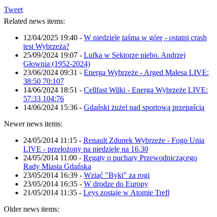
Tweet
Related news items:
12/04/2025 19:40
-
W niedzielę taśma w górę - ostatni crash
test Wybrzeża?
25/09/2024 19:07
-
Lufka w Sektorze niebo. Andrzej
Głownia (1952-2024)
23/06/2024 09:31
-
Energa Wybrzeże - Arged Malesa LIVE:
38:50 70:107
14/06/2024 18:51
-
Cellfast Wilki - Energa Wybrzeże LIVE:
57:33 104:76
14/06/2024 15:36
-
Gdański żużel nad sportową przepaścią
Newer news items:
24/05/2014 11:15
-
Renault Zdunek Wybrzeże - Fogo Unia
LIVE - przełożony na niedzielę na 16.30
24/05/2014 11:00
-
Regaty o puchary Przewodniczącego
Rady Miasta Gdańska
23/05/2014 16:39
-
Wziąć "Byki" za rogi
23/05/2014 16:35
-
W drodze do Europy
21/05/2014 11:35
-
Leys zostaje w Atomie Trefl
Older news items: