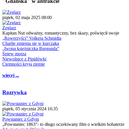
"Gdańska" w antrakcie
piątek, 02 maja 2025 08:00
Żeglarz
Kapitan Nut odważny, romantyczny, bez skazy, poświęcił swoje
„Rowerzyści” Volkera Schmidta
Charlie zmienia się w kurczaka
„Iwona księżniczka Burgunda”
Śpiew morza
Niewolnice z Pipidówki
Ciemności kryją ziemię
więcej ...
Rozrywka
piątek, 05 stycznia 2024 16:35
Powstaniec z Gdyni
„Powstaniec 1863”- to długo oczekiwany film o wielkim bohaterze