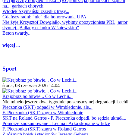
(PO)lityczny dobytek Tuska - (KO)lonizacja pomorskich szpitali
na... garbach chorych
Włodek Szymański zszedł z trasy...
Gdańscy radni: "nie" dla honorowania UPA
Nie żyje Krzysztof Dowgiałło, wybitny opozycjonista PRL, autor
słynnej „Ballady o Janku Wiśniewskim”
Beton twardy...
więcej ...
Sport
środa, 03 czerwca 2026 14:04
Krajobraz po bitwie... Co w Lechii...
Nie minęło jeszcze dwa tygodnie po sensacyjnej degradacji Lechii
Pieczonka (SKT) odpadł w Wimbledonie, ale...
F. Pieczonka (SKT) zagra w Wimbledonie
SKT na Roland Garros - F. Pieczonka odpadł, bo sędzia ukradł...
Pomorze znokautowane - Lechia i Arka skopane w lidze
F. Pieczonka (SKT) zagra w Roland Garros
Z różnych boisk i stadionów Jerzego Geberta