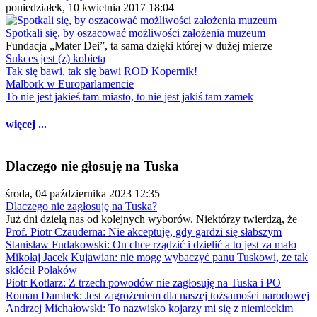
poniedziałek, 10 kwietnia 2017 18:04
Spotkali się, by oszacować możliwości założenia muzeum
Fundacja „Mater Dei”, ta sama dzięki której w dużej mierze
Sukces jest (z) kobietą
Tak się bawi, tak się bawi ROD Kopernik!
Malbork w Europarlamencie
To nie jest jakieś tam miasto, to nie jest jakiś tam zamek
więcej ...
Dlaczego nie głosuję na Tuska
środa, 04 października 2023 12:35
Dlaczego nie zagłosuję na Tuska?
Już dni dzielą nas od kolejnych wyborów. Niektórzy twierdzą, że
Prof. Piotr Czauderna: Nie akceptuję, gdy gardzi się słabszym
Stanisław Fudakowski: On chce rządzić i dzielić a to jest za mało
Mikołaj Jacek Kujawian: nie mogę wybaczyć panu Tuskowi, że tak
skłócił Polaków
Piotr Kotlarz: Z trzech powodów nie zagłosuję na Tuska i PO
Roman Dambek: Jest zagrożeniem dla naszej tożsamości narodowej
Andrzej Michałowski: To nazwisko kojarzy mi się z niemieckim