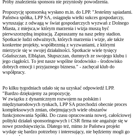
Próby znalezienia sponsora nie przyniosły powodzenia.
Propozycję sponsorską wysłano m.in. do LPP. "Jesteśmy sąsiadami.
Państwa spółka, LPP SA, osiągnęła wielki sukces gospodarczy,
wyruszając z odwagą w świat gospodarczych wyzwań z Dolnego
Miasta, z miejsca,w którym marzenia i wizja muszą być
pierwszorzędną inspiracją. Zapraszamy na nasz pełny stadion.
Spotkacie ludzi odważnych, których marzenia i wizje, ale także
konkretne projekty, współbrzmią z wyzwaniami, z którymi
mierzycie się w swojej działalności. Spotkacie wiele tysięcy
Gdańszczan, Elblążan, Słupszczan, dumnych ze swojego klubu i
jego ciągłości. To jest nasze wspólne środowisko - środowisko
dobrych emocji i przyjaznego biznesu." - zachęcał klub do
współpracy.
Po kilku tygodniach udało się na uzyskać odpowiedź LPP.
"Bardzo dziękujemy za propozycję.
W związku z dynamicznym rozwojem na polskim i
międzynarodowych rynkach, LPP SA przechodzi obecnie proces
kompleksowych zmian, obejmujących wiele obszarów
funkcjonowania Spółki. Do czasu opracowania nowej, całościowej
polityki działań sponsoringowych i CSR firma nie angażuje się w
nowe przedsięwzięcia. Dlatego też, mimo że Państwa projekt
wydaje się bardzo potrzebny i interesujący, nie będziemy mogli go