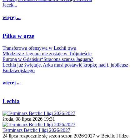
Jacek...
więcej ...
Piłka w grze
Transferowa ofensywa w Lechii trwa
Młodzież z Jaguara nie zostaje w Trójmieście
Europa w Gdańsku*Stracona szansa Jaguara?
Lechia już świętuje, Arka musi postawić kropkę nad i, jubileusz
Budziwojskiego
więcej ...
Lechia
środa, 08 lipca 2026 19:31
Terminarz Betclic I ligi 2026/2027
24 lipca rozpocznie się sezon sezon 2026/2027 w Betclic I lidze.