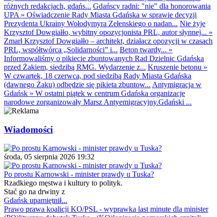
różnych redakcjach, gdańs...
Gdańscy radni: "nie" dla honorowania
UPA
»
Oświadczenie Rady Miasta Gdańska w sprawie decyzji
Prezydenta Ukrainy Wołodymyra Zełenskiego o nadan...
Nie żyje
Krzysztof Dowgiałło, wybitny opozycjonista PRL, autor słynnej...
»
Zmarł Krzysztof Dowgiałło – architekt, działacz opozycji w czasach
PRL, współtwórca „Solidarności” i...
Beton twardy...
»
Informowaliśmy o pikiecie zbuntowanych Rad Dzielnic Gdańska
przed Żakiem, siedzibą RMG. Wydarzenie z...
Kruszenie betonu
»
W czwartek, 18 czerwca, pod siedzibą Rady Miasta Gdańska
(dawnego Żaku) odbędzie się pikieta zbuntow...
Antymigracja w
Gdańsk
»
W ostatni piątek w centrum Gdańska organizacje
narodowe zorganizowały Marsz Antyemigracyjny.Gdański ...
Wiadomości
środa, 05 sierpnia 2026 19:32
Po prostu Karnowski - minister prawdy u Tuska?
Rzadkiego męstwa i kultury to polityk.
Stać go na drwiny z
Gdańsk upamiętnił...
Prawo prawa koalicji KO/PSL - wyprawka last minute dla minister