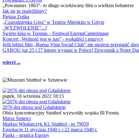
„Powstaniec 1863”- to długo oczekiwany film o wielkim bohaterze
Jak się tu znaleźliśmy?
Piękna Zośka
„Czarodziejska Góra” w Teatrze Miejskim w Gdyni
„WYZWOLENIE”...?
Święto kina w Toruniu – Festiwal EnergaCamerimage
Koncert „Wolność jest w nas” - wokaliści i muzycy
Jeśli lubisz film „Buena Vista Social Club” nie możesz przegapić s
GAROU już 25 i 27 lutego wystąpi w Polsce! Dzwonnik z Notre 
więcej ...
piątek, 16 września 2022 18:15
2076 dni obozu pod Gdańskiem
Obóz koncentracyjny Stutthof wyzwoliły wojska III Frontu
Marsz Śmierci
Markus Włodarczyk KL Stutthof - nr 79059
Egzekucje 11 stycznia 1940 r. i 22 marca 1940 r.
Piaski – granica Europy