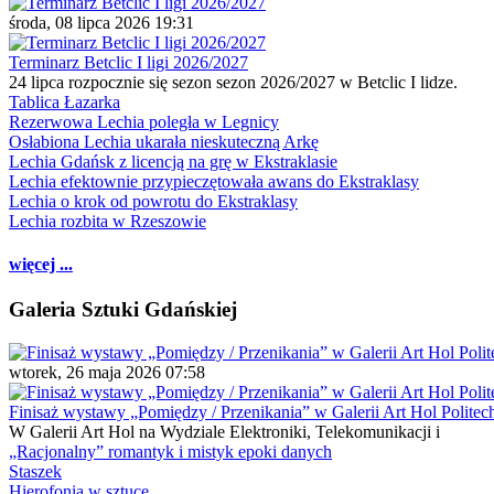
środa, 08 lipca 2026 19:31
Terminarz Betclic I ligi 2026/2027
24 lipca rozpocznie się sezon sezon 2026/2027 w Betclic I lidze.
Tablica Łazarka
Rezerwowa Lechia poległa w Legnicy
Osłabiona Lechia ukarała nieskuteczną Arkę
Lechia Gdańsk z licencją na grę w Ekstraklasie
Lechia efektownie przypieczętowała awans do Ekstraklasy
Lechia o krok od powrotu do Ekstraklasy
Lechia rozbita w Rzeszowie
więcej ...
Galeria Sztuki Gdańskiej
wtorek, 26 maja 2026 07:58
Finisaż wystawy „Pomiędzy / Przenikania” w Galerii Art Hol Politec
W Galerii Art Hol na Wydziale Elektroniki, Telekomunikacji i
„Racjonalny” romantyk i mistyk epoki danych
Staszek
Hierofonia w sztuce