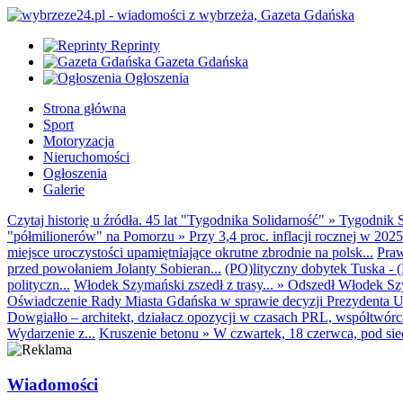
Reprinty
Gazeta Gdańska
Ogłoszenia
Strona główna
Sport
Motoryzacja
Nieruchomości
Ogłoszenia
Galerie
Czytaj historię u źródła. 45 lat "Tygodnika Solidarność"
»
Tygodnik S
"półmilionerów" na Pomorzu
»
Przy 3,4 proc. inflacji rocznej w 20
miejsce uroczystości upamiętniające okrutne zbrodnie na polsk...
Praw
przed powołaniem Jolanty Sobieran...
(PO)lityczny dobytek Tuska - (K
polityczn...
Włodek Szymański zszedł z trasy...
»
Odszedł Włodek Szy
Oświadczenie Rady Miasta Gdańska w sprawie decyzji Prezydenta U
Dowgiałło – architekt, działacz opozycji w czasach PRL, współtwórca 
Wydarzenie z...
Kruszenie betonu
»
W czwartek, 18 czerwca, pod sie
Wiadomości