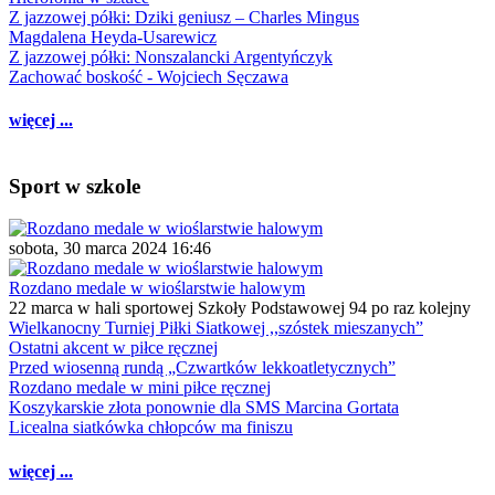
Z jazzowej półki: Dziki geniusz – Charles Mingus
Magdalena Heyda-Usarewicz
Z jazzowej półki: Nonszalancki Argentyńczyk
Zachować boskość - Wojciech Sęczawa
więcej ...
Sport w szkole
sobota, 30 marca 2024 16:46
Rozdano medale w wioślarstwie halowym
22 marca w hali sportowej Szkoły Podstawowej 94 po raz kolejny
Wielkanocny Turniej Piłki Siatkowej ,,szóstek mieszanych”
Ostatni akcent w piłce ręcznej
Przed wiosenną rundą „Czwartków lekkoatletycznych”
Rozdano medale w mini piłce ręcznej
Koszykarskie złota ponownie dla SMS Marcina Gortata
Licealna siatkówka chłopców ma finiszu
więcej ...