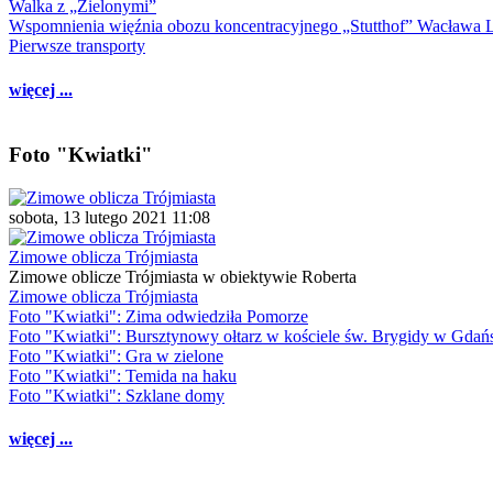
Walka z „Zielonymi”
Wspomnienia więźnia obozu koncentracyjnego „Stutthof” Wacława 
Pierwsze transporty
więcej ...
Foto "Kwiatki"
sobota, 13 lutego 2021 11:08
Zimowe oblicza Trójmiasta
Zimowe oblicze Trójmiasta w obiektywie Roberta
Zimowe oblicza Trójmiasta
Foto "Kwiatki": Zima odwiedziła Pomorze
Foto "Kwiatki": Bursztynowy ołtarz w kościele św. Brygidy w Gdań
Foto "Kwiatki": Gra w zielone
Foto "Kwiatki": Temida na haku
Foto "Kwiatki": Szklane domy
więcej ...