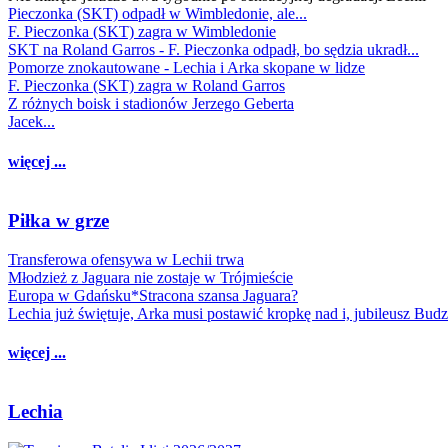
Pieczonka (SKT) odpadł w Wimbledonie, ale...
F. Pieczonka (SKT) zagra w Wimbledonie
SKT na Roland Garros - F. Pieczonka odpadł, bo sędzia ukradł...
Pomorze znokautowane - Lechia i Arka skopane w lidze
F. Pieczonka (SKT) zagra w Roland Garros
Z różnych boisk i stadionów Jerzego Geberta
Jacek...
więcej ...
Piłka w grze
Transferowa ofensywa w Lechii trwa
Młodzież z Jaguara nie zostaje w Trójmieście
Europa w Gdańsku*Stracona szansa Jaguara?
Lechia już świętuje, Arka musi postawić kropkę nad i, jubileusz Bud
więcej ...
Lechia