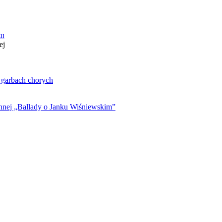
zu
ej
. garbach chorych
ynnej „Ballady o Janku Wiśniewskim”