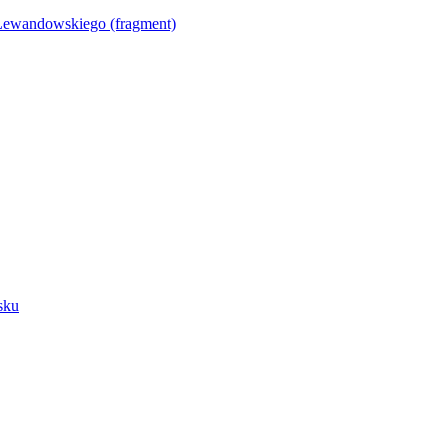
Lewandowskiego (fragment)
sku