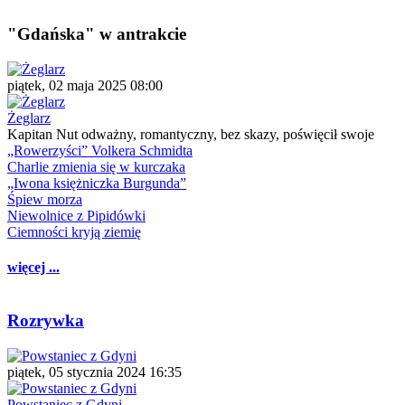
"Gdańska" w antrakcie
piątek, 02 maja 2025 08:00
Żeglarz
Kapitan Nut odważny, romantyczny, bez skazy, poświęcił swoje
„Rowerzyści” Volkera Schmidta
Charlie zmienia się w kurczaka
„Iwona księżniczka Burgunda”
Śpiew morza
Niewolnice z Pipidówki
Ciemności kryją ziemię
więcej ...
Rozrywka
piątek, 05 stycznia 2024 16:35
Powstaniec z Gdyni