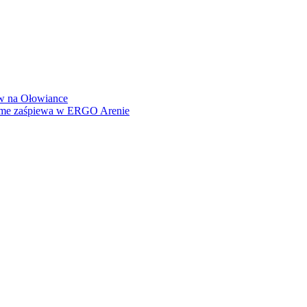
how na Ołowiance
Dame zaśpiewa w ERGO Arenie