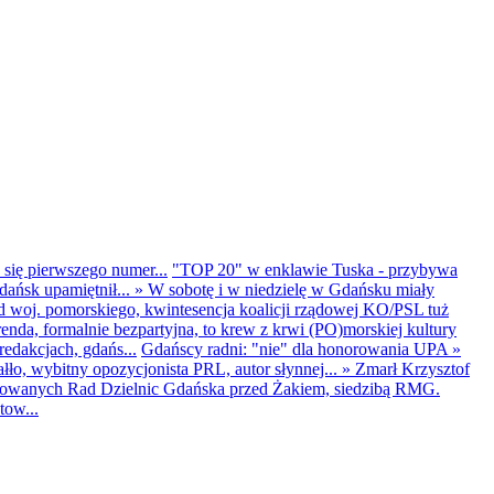
 się pierwszego numer...
"TOP 20" w enklawie Tuska - przybywa
dańsk upamiętnił...
»
W sobotę i w niedzielę w Gdańsku miały
d woj. pomorskiego, kwintesencja koalicji rządowej KO/PSL tuż
renda, formalnie bezpartyjna, to krew z krwi (PO)morskiej kultury
edakcjach, gdańs...
Gdańscy radni: "nie" dla honorowania UPA
»
ło, wybitny opozycjonista PRL, autor słynnej...
»
Zmarł Krzysztof
ntowanych Rad Dzielnic Gdańska przed Żakiem, siedzibą RMG.
tow...