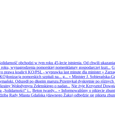
olidarność obchodzi w tym roku 45-lecie istnienia. Od chwili ukazania
25 roku, wynagrodzenia pomorskiej nomenklatury gospodarczej kszt...
G
o prawa koalicji KO/PSL - wyprawka last minute dla minister
»
Zarzą
O)lonizacja pomorskich szpitali na... g...
»
Minister J. Sobierańska-G
mański. Odszedł po długim marszu.Przemykał dyskretnie po różnych r
krainy Wołodymyra Zełenskiego o nadan...
Nie żyje Krzysztof Dowgiał
„Solidarności” i...
Beton twardy...
»
Informowaliśmy o pikiecie zbu
dzibą Rady Miasta Gdańska (dawnego Żaku) odbędzie się pikieta zbun