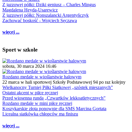
Z jazzowej półki: Dziki geniusz – Charles Mingus
Magdalena Heyda-Usarewicz
Z jazzowej półki: Nonszalancki Argentyńczyk
Zachować boskość - Wojciech Sęczawa
więcej ...
Sport w szkole
sobota, 30 marca 2024 16:46
Rozdano medale w wioślarstwie halowym
22 marca w hali sportowej Szkoły Podstawowej 94 po raz kolejny
Wielkanocny Turniej Piłki Siatkowej ,,szóstek mieszanych”
Ostatni akcent w piłce ręcznej
Przed wiosenną rundą „Czwartków lekkoatletycznych”
Rozdano medale w mini piłce ręcznej
Koszykarskie złota ponownie dla SMS Marcina Gortata
Licealna siatkówka chłopców ma finiszu
więcej ...