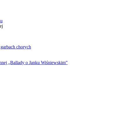
zu
ej
. garbach chorych
ynnej „Ballady o Janku Wiśniewskim”