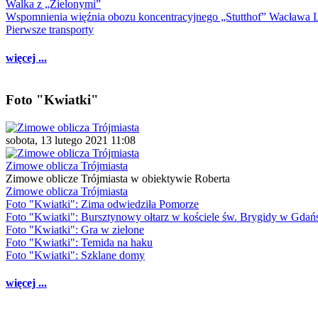
Walka z „Zielonymi”
Wspomnienia więźnia obozu koncentracyjnego „Stutthof” Wacława 
Pierwsze transporty
więcej ...
Foto "Kwiatki"
sobota, 13 lutego 2021 11:08
Zimowe oblicza Trójmiasta
Zimowe oblicze Trójmiasta w obiektywie Roberta
Zimowe oblicza Trójmiasta
Foto "Kwiatki": Zima odwiedziła Pomorze
Foto "Kwiatki": Bursztynowy ołtarz w kościele św. Brygidy w Gdań
Foto "Kwiatki": Gra w zielone
Foto "Kwiatki": Temida na haku
Foto "Kwiatki": Szklane domy
więcej ...