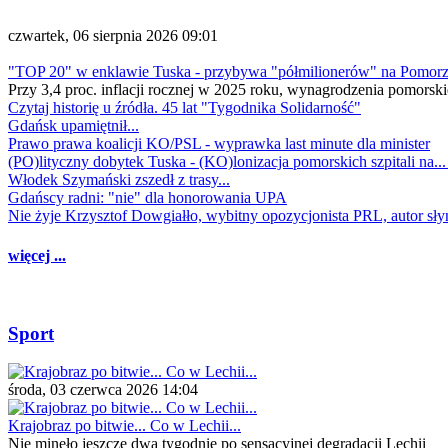
czwartek, 06 sierpnia 2026 09:01
"TOP 20" w enklawie Tuska - przybywa "półmilionerów" na Pomor
Przy 3,4 proc. inflacji rocznej w 2025 roku, wynagrodzenia pomorski
Czytaj historię u źródła. 45 lat "Tygodnika Solidarność"
Gdańsk upamiętnił...
Prawo prawa koalicji KO/PSL - wyprawka last minute dla minister
(PO)lityczny dobytek Tuska - (KO)lonizacja pomorskich szpitali na..
Włodek Szymański zszedł z trasy...
Gdańscy radni: "nie" dla honorowania UPA
Nie żyje Krzysztof Dowgiałło, wybitny opozycjonista PRL, autor sł
więcej ...
Sport
środa, 03 czerwca 2026 14:04
Krajobraz po bitwie... Co w Lechii...
Nie minęło jeszcze dwa tygodnie po sensacyjnej degradacji Lechii