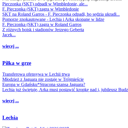
Pieczonka (SKT) odpadł w Wimbledonie, ale...
F. Pieczonka (SKT) zagra w Wimbledonie
SKT na Roland Garros - F. Pieczonka odpadł, bo sędzia ukradł...
Pomorze znokautowane - Lechia i Arka skopane w lidze
F. Pieczonka (SKT) zagra w Roland Garros
Z różnych boisk i stadionów Jerzego Geberta
Jacek...
więcej ...
Piłka w grze
Transferowa ofensywa w Lechii trwa
Młodzież z Jaguara nie zostaje w Trójmieście
Europa w Gdańsku*Stracona szansa Jaguara?
Lechia już świętuje, Arka musi postawić kropkę nad i, jubileusz Bud
więcej ...
Lechia