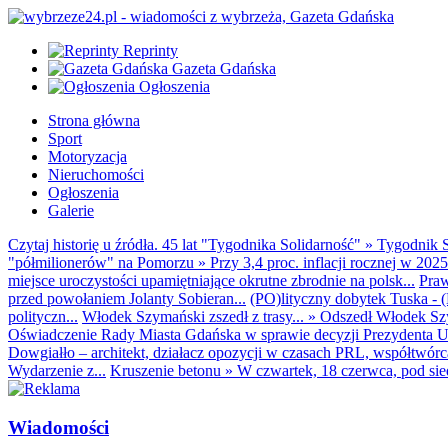
Reprinty
Gazeta Gdańska
Ogłoszenia
Strona główna
Sport
Motoryzacja
Nieruchomości
Ogłoszenia
Galerie
Czytaj historię u źródła. 45 lat "Tygodnika Solidarność"
»
Tygodnik S
"półmilionerów" na Pomorzu
»
Przy 3,4 proc. inflacji rocznej w 20
miejsce uroczystości upamiętniające okrutne zbrodnie na polsk...
Praw
przed powołaniem Jolanty Sobieran...
(PO)lityczny dobytek Tuska - (K
polityczn...
Włodek Szymański zszedł z trasy...
»
Odszedł Włodek Szy
Oświadczenie Rady Miasta Gdańska w sprawie decyzji Prezydenta U
Dowgiałło – architekt, działacz opozycji w czasach PRL, współtwórca 
Wydarzenie z...
Kruszenie betonu
»
W czwartek, 18 czerwca, pod sie
Wiadomości