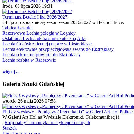
środa, 08 lipca 2026 19:31
Terminarz Betclic I ligi 2026/2027
24 lipca rozpocznie się sezon sezon 2026/2027 w Betclic I lidze.
Tablica Łazarka
Rezerwowa Lechia poległa w Legnicy
Osłabiona Lechia ukarała nieskuteczną Arkę
Lechia Gdańsk z licencją na grę w Ekstraklasie
Lechia efektownie przypieczętowała awans do Ekstraklasy
Lechia o krok od powrotu do Ekstraklasy
Lechia rozbita w Rzeszowie
więcej ...
Galeria Sztuki Gdańskiej
wtorek, 26 maja 2026 07:58
Finisaż wystawy „Pomiędzy / Przenikania” w Galerii Art Hol Politec
W Galerii Art Hol na Wydziale Elektroniki, Telekomunikacji i
„Racjonalny” romantyk i mistyk epoki danych
Staszek
Hierofonia w sztuce