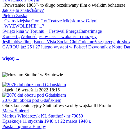
„Powstaniec 1863”- to długo oczekiwany film o wielkim bohaterze
Jak się tu znaleźliśmy?
Piękna Zośka
„Czarodziejska Góra” w Teatrze Miejskim w Gdyni
„WYZWOLENIE”...?
Święto kina w Toruniu – Festiwal EnergaCamerimage
Koncert „Wolność jest w nas” - wokaliści i muzycy
Jeśli lubisz film „Buena Vista Social Club” nie możesz przegapić s
GAROU już 25 i 27 lutego wystąpi w Polsce! Dzwonnik z Notre 
więcej ...
piątek, 16 września 2022 18:15
2076 dni obozu pod Gdańskiem
Obóz koncentracyjny Stutthof wyzwoliły wojska III Frontu
Marsz Śmierci
Markus Włodarczyk KL Stutthof - nr 79059
Egzekucje 11 stycznia 1940 r. i 22 marca 1940 r.
Piaski – granica Europy