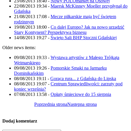
23/08/2013 18:40
-
Nowy POLOmarket na Osowej
22/08/2013 19:34
-
Maersk McKinney Moeller przypłynął do
Gdańska
21/08/2013 17:08
-
Mecze piłkarskie mają być świętem
rodzinnym
19/08/2013 18:00
-
Co dalej Europo? Jak na nowo urządzić
Stary Kontynent? Perspektywa biznesu
14/08/2013 19:27
-
Święto Sali BHP Stoczni Gdańskiej
Older news items:
09/08/2013 19:33
-
Wystawa artystów z Małego Trójkąta
Weimarskiego
09/08/2013 19:26
-
Pomorskie Smaki na Jarmarku
Dominikańskim
08/08/2013 19:11
-
Gorąca rura... z Gdańska do Lipska
08/08/2013 19:07
-
Centrum Sprawiedliwości: zarzuty pod
koniec września?
07/08/2013 13:58
-
Opłaty śmieciowe do 15 sierpnia
Poprzednia strona
Następna strona
Dodaj komentarz