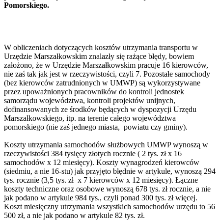
Pomorskiego.
W obliczeniach dotyczących kosztów utrzymania transportu w
Urzędzie Marszałkowskim znalazły się rażące błędy, bowiem
założono, że w Urzędzie Marszałkowskim pracuje 16 kierowców,
nie zaś tak jak jest w rzeczywistości, czyli 7. Pozostałe samochody
(bez kierowców zatrudnionych w UMWP) są wykorzystywane
przez upoważnionych pracowników do kontroli jednostek
samorządu województwa, kontroli projektów unijnych,
dofinansowanych ze środków będących w dyspozycji Urzędu
Marszałkowskiego, itp. na terenie całego województwa
pomorskiego (nie zaś jednego miasta, powiatu czy gminy).
Koszty utrzymania samochodów służbowych UMWP wynoszą w
rzeczywistości 384 tysięcy złotych rocznie ( 2 tys. zł x 16
samochodów x 12 miesięcy). Koszty wynagrodzeń kierowców
(siedmiu, a nie 16-stu) jak przyjęto błędnie w artykule, wynoszą 294
tys. rocznie (3,5 tys. zł x 7 kierowców x 12 miesięcy). Łączne
koszty techniczne oraz osobowe wynoszą 678 tys. zł rocznie, a nie
jak podano w artykule 984 tys., czyli ponad 300 tys. zł więcej.
Koszt miesięczny utrzymania wszystkich samochodów urzędu to 56
500 zł, a nie jak podano w artykule 82 tys. zł.