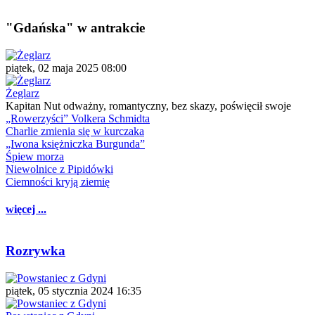
"Gdańska" w antrakcie
piątek, 02 maja 2025 08:00
Żeglarz
Kapitan Nut odważny, romantyczny, bez skazy, poświęcił swoje
„Rowerzyści” Volkera Schmidta
Charlie zmienia się w kurczaka
„Iwona księżniczka Burgunda”
Śpiew morza
Niewolnice z Pipidówki
Ciemności kryją ziemię
więcej ...
Rozrywka
piątek, 05 stycznia 2024 16:35