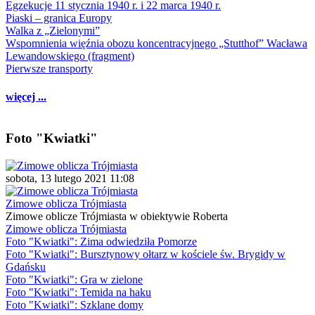
Egzekucje 11 stycznia 1940 r. i 22 marca 1940 r.
Piaski – granica Europy
Walka z „Zielonymi”
Wspomnienia więźnia obozu koncentracyjnego „Stutthof” Wacława
Lewandowskiego (fragment)
Pierwsze transporty
więcej ...
Foto "Kwiatki"
sobota, 13 lutego 2021 11:08
Zimowe oblicza Trójmiasta
Zimowe oblicze Trójmiasta w obiektywie Roberta
Zimowe oblicza Trójmiasta
Foto "Kwiatki": Zima odwiedziła Pomorze
Foto "Kwiatki": Bursztynowy ołtarz w kościele św. Brygidy w
Gdańsku
Foto "Kwiatki": Gra w zielone
Foto "Kwiatki": Temida na haku
Foto "Kwiatki": Szklane domy