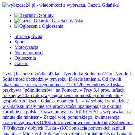
Reprinty
Gazeta Gdańska
Ogłoszenia
Strona główna
Sport
Motoryzacja
Nieruchomości
Ogłoszenia
Galerie
Czytaj historię u źródła. 45 lat "Tygodnika Solidarność"
»
Tygodnik
Solidarność obchodzi w tym roku 45-lecie istnienia. Od chwili
ukazania się pierwszego numer...
"TOP 20" w enklawie Tuska -
przybywa "półmilionerów" na Pomorzu
»
Przy 3,4 proc. inflacji
rocznej w 2025 roku, wynagrodzenia pomorskiej nomenklatury
gospodarczej kszt...
Gdańsk upamiętnił...
»
W sobotę i w niedzielę
w Gdańsku miały miejsce uroczystości upamiętniające okrutne
zbrodnie na polsk...
Prawo prawa koalicji KO/PSL - wyprawka last
minute dla minister
»
Zarząd woj. pomorskiego, kwintesencja
koalicji rządowej KO/PSL tuż przed powołaniem Jolanty Sobieran...
(PO)lityczny dobytek Tuska - (KO)lonizacja pomorskich szpitali
na... g...
»
Minister J. Sobierańska-Grenda, formalnie bezpartyjna, to