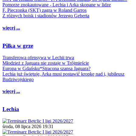
Pomorze znokautowane - Lechia i Arka skopane w lidze
F. Pieczonka (SKT) zagra w Roland Garros
Z różnych boisk i stadionów Jerzego Geberta
więcej ...
Piłka w grze
Transferowa ofensywa w Lechii trwa
Młodzież z Jaguara nie zostaje w Trójmieście
Europa w Gdańsku*Stracona szansa Jaguara?
Lechia już świętuje, Arka musi postawić kropkę nad i, jubileusz
Budziwojskiego
więcej ...
Lechia
środa, 08 lipca 2026 19:31