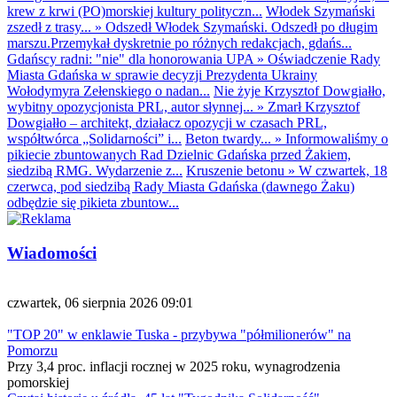
krew z krwi (PO)morskiej kultury polityczn...
Włodek Szymański
zszedł z trasy...
»
Odszedł Włodek Szymański. Odszedł po długim
marszu.Przemykał dyskretnie po różnych redakcjach, gdańs...
Gdańscy radni: "nie" dla honorowania UPA
»
Oświadczenie Rady
Miasta Gdańska w sprawie decyzji Prezydenta Ukrainy
Wołodymyra Zełenskiego o nadan...
Nie żyje Krzysztof Dowgiałło,
wybitny opozycjonista PRL, autor słynnej...
»
Zmarł Krzysztof
Dowgiałło – architekt, działacz opozycji w czasach PRL,
współtwórca „Solidarności” i...
Beton twardy...
»
Informowaliśmy o
pikiecie zbuntowanych Rad Dzielnic Gdańska przed Żakiem,
siedzibą RMG. Wydarzenie z...
Kruszenie betonu
»
W czwartek, 18
czerwca, pod siedzibą Rady Miasta Gdańska (dawnego Żaku)
odbędzie się pikieta zbuntow...
Wiadomości
czwartek, 06 sierpnia 2026 09:01
"TOP 20" w enklawie Tuska - przybywa "półmilionerów" na
Pomorzu
Przy 3,4 proc. inflacji rocznej w 2025 roku, wynagrodzenia
pomorskiej