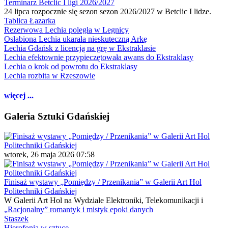
Terminarz Betclic I ligi 2026/2027
24 lipca rozpocznie się sezon sezon 2026/2027 w Betclic I lidze.
Tablica Łazarka
Rezerwowa Lechia poległa w Legnicy
Osłabiona Lechia ukarała nieskuteczną Arkę
Lechia Gdańsk z licencją na grę w Ekstraklasie
Lechia efektownie przypieczętowała awans do Ekstraklasy
Lechia o krok od powrotu do Ekstraklasy
Lechia rozbita w Rzeszowie
więcej ...
Galeria Sztuki Gdańskiej
wtorek, 26 maja 2026 07:58
Finisaż wystawy „Pomiędzy / Przenikania” w Galerii Art Hol
Politechniki Gdańskiej
W Galerii Art Hol na Wydziale Elektroniki, Telekomunikacji i
„Racjonalny” romantyk i mistyk epoki danych
Staszek
Hierofonia w sztuce