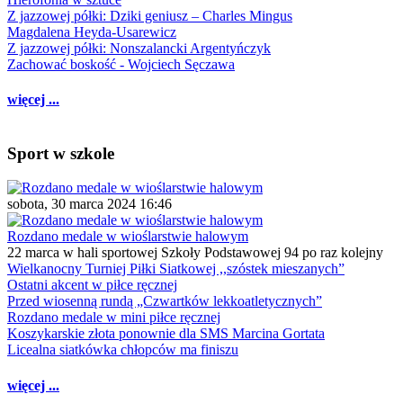
Z jazzowej półki: Dziki geniusz – Charles Mingus
Magdalena Heyda-Usarewicz
Z jazzowej półki: Nonszalancki Argentyńczyk
Zachować boskość - Wojciech Sęczawa
więcej ...
Sport w szkole
sobota, 30 marca 2024 16:46
Rozdano medale w wioślarstwie halowym
22 marca w hali sportowej Szkoły Podstawowej 94 po raz kolejny
Wielkanocny Turniej Piłki Siatkowej ,,szóstek mieszanych”
Ostatni akcent w piłce ręcznej
Przed wiosenną rundą „Czwartków lekkoatletycznych”
Rozdano medale w mini piłce ręcznej
Koszykarskie złota ponownie dla SMS Marcina Gortata
Licealna siatkówka chłopców ma finiszu
więcej ...