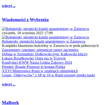
więcej ...
Wiadomości z Wybrzeża
czwartek, 18 września 2025 17:09
Bohaterski, niemiecki ksiądz upamiętniony w Żarnowcu
Kompleks klasztorno-kościelny w Żarnowcu to perła północnych
Zapomniany cmentarz, tajemnicze zgony pacjentów
Debata w Szemudzie: Dołkowski pyta, Kalkowski kluczy
Łukasz Brządkowski: Ostra gra w Tczewie
Kandydaci KWW Nasza Gmina Żukowo 2024
Premier: Bogate Pomorze to bogata Polska
XXVI Mistrzostwa Rumi w sztafetach olimpijskich
Grupa „Odkrywców” z SP nr 10 w Rumi poznaje tajniki nauki
więcej ...
Malbork