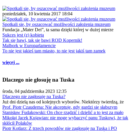
poniedziałek, 10 kwietnia 2017 18:04
Spotkali się, by oszacować możliwości założenia muzeum
Fundacja „Mater Dei”, ta sama dzięki której w dużej mierze
Sukces jest (z) kobietą
Tak się bawi, tak się bawi ROD Kopernik!
Malbork w Europarlamencie
To nie jest jakieś tam miasto, to nie jest jakiś tam zamek
więcej ...
Dlaczego nie głosuję na Tuska
środa, 04 października 2023 12:35
Dlaczego nie zagłosuję na Tuska?
Już dni dzielą nas od kolejnych wyborów. Niektórzy twierdzą, że
Prof. Piotr Czauderna: Nie akceptuję, gdy gardzi się słabszym
Stanisław Fudakowski: On chce rządzić i dzielić a to jest za mało
Mikołaj Jacek Kujawian: nie mogę wybaczyć panu Tuskowi, że tak
skłócił Polaków
Piotr Kotlarz: Z trzech powodów nie zagłosuję na Tuska i PO