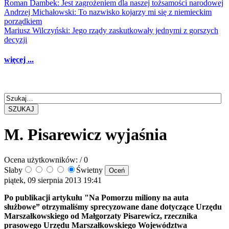
Roman Dambek: Jest zagrożeniem dla naszej tożsamości narodowej
Andrzej Michałowski: To nazwisko kojarzy mi się z niemieckim
porządkiem
Mariusz Wilczyński: Jego rządy zaskutkowały jednymi z gorszych
decyzji
więcej ...
SZUKAJ
M. Pisarewicz wyjaśnia
Ocena użytkowników:
/ 0
Słaby
Świetny
piątek, 09 sierpnia 2013 19:41
Po publikacji artykułu "Na Pomorzu miliony na auta
służbowe” otrzymaliśmy sprecyzowane dane dotyczące Urzędu
Marszałkowskiego od Małgorzaty Pisarewicz, rzecznika
prasowego Urzędu Marszałkowskiego Województwa