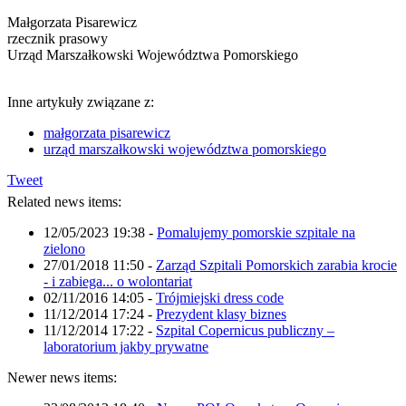
Małgorzata Pisarewicz
rzecznik prasowy
Urząd Marszałkowski Województwa Pomorskiego
Inne artykuły związane z:
małgorzata pisarewicz
urząd marszałkowski województwa pomorskiego
Tweet
Related news items:
12/05/2023 19:38
-
Pomalujemy pomorskie szpitale na
zielono
27/01/2018 11:50
-
Zarząd Szpitali Pomorskich zarabia krocie
- i zabiega... o wolontariat
02/11/2016 14:05
-
Trójmiejski dress code
11/12/2014 17:24
-
Prezydent klasy biznes
11/12/2014 17:22
-
Szpital Copernicus publiczny –
laboratorium jakby prywatne
Newer news items: