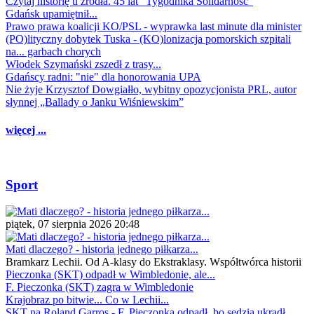
Czytaj historię u źródła. 45 lat "Tygodnika Solidarność"
Gdańsk upamiętnił...
Prawo prawa koalicji KO/PSL - wyprawka last minute dla minister
(PO)lityczny dobytek Tuska - (KO)lonizacja pomorskich szpitali
na... garbach chorych
Włodek Szymański zszedł z trasy...
Gdańscy radni: "nie" dla honorowania UPA
Nie żyje Krzysztof Dowgiałło, wybitny opozycjonista PRL, autor
słynnej „Ballady o Janku Wiśniewskim”
więcej ...
Sport
piątek, 07 sierpnia 2026 20:48
Mati dlaczego? - historia jednego piłkarza...
Bramkarz Lechii. Od A-klasy do Ekstraklasy. Współtwórca historii
Pieczonka (SKT) odpadł w Wimbledonie, ale...
F. Pieczonka (SKT) zagra w Wimbledonie
Krajobraz po bitwie... Co w Lechii...
SKT na Roland Garros - F. Pieczonka odpadł, bo sędzia ukradł...