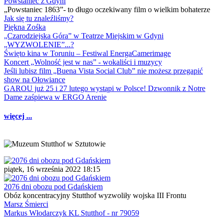
Powstaniec z Gdyni
„Powstaniec 1863”- to długo oczekiwany film o wielkim bohaterze
Jak się tu znaleźliśmy?
Piękna Zośka
„Czarodziejska Góra” w Teatrze Miejskim w Gdyni
„WYZWOLENIE”...?
Święto kina w Toruniu – Festiwal EnergaCamerimage
Koncert „Wolność jest w nas” - wokaliści i muzycy
Jeśli lubisz film „Buena Vista Social Club” nie możesz przegapić
show na Ołowiance
GAROU już 25 i 27 lutego wystąpi w Polsce! Dzwonnik z Notre
Dame zaśpiewa w ERGO Arenie
więcej ...
piątek, 16 września 2022 18:15
2076 dni obozu pod Gdańskiem
Obóz koncentracyjny Stutthof wyzwoliły wojska III Frontu
Marsz Śmierci
Markus Włodarczyk KL Stutthof - nr 79059