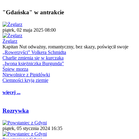
"Gdańska" w antrakcie
piątek, 02 maja 2025 08:00
Żeglarz
Kapitan Nut odważny, romantyczny, bez skazy, poświęcił swoje
„Rowerzyści” Volkera Schmidta
Charlie zmienia się w kurczaka
„Iwona księżniczka Burgunda”
Śpiew morza
Niewolnice z Pipidówki
Ciemności kryją ziemię
więcej ...
Rozrywka
piątek, 05 stycznia 2024 16:35