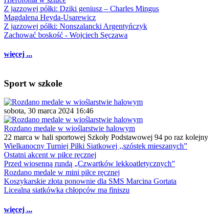
Z jazzowej półki: Dziki geniusz – Charles Mingus
Magdalena Heyda-Usarewicz
Z jazzowej półki: Nonszalancki Argentyńczyk
Zachować boskość - Wojciech Sęczawa
więcej ...
Sport w szkole
sobota, 30 marca 2024 16:46
Rozdano medale w wioślarstwie halowym
22 marca w hali sportowej Szkoły Podstawowej 94 po raz kolejny
Wielkanocny Turniej Piłki Siatkowej ,,szóstek mieszanych”
Ostatni akcent w piłce ręcznej
Przed wiosenną rundą „Czwartków lekkoatletycznych”
Rozdano medale w mini piłce ręcznej
Koszykarskie złota ponownie dla SMS Marcina Gortata
Licealna siatkówka chłopców ma finiszu
więcej ...