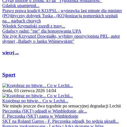
Czytaj historię u źródła. 45 lat "Tygodnika Solidarność"
Gdańsk upamiętnił...
Prawo prawa koalicji KO/PSL - wyprawka last minute dla minister
(PO)lityczny dobytek Tuska - (KO)lonizacja pomorskich szpitali
na... garbach chorych
Włodek Szymański zszedł z trasy...
Gdańscy radni: "nie" dla honorowania UPA
Nie żyje Krzysztof Dowgiałło, wybitny opozycjonista PRL, autor
słynnej „Ballady o Janku Wiśniewskim”
więcej ...
Sport
środa, 03 czerwca 2026 14:04
Krajobraz po bitwie... Co w Lechii...
Nie minęło jeszcze dwa tygodnie po sensacyjnej degradacji Lechii
Pieczonka (SKT) odpadł w Wimbledonie, ale...
F. Pieczonka (SKT) zagra w Wimbledonie
SKT na Roland Garros - F. Pieczonka odpadł, bo sędzia ukradł...
Pomorze znokautowane - Lechia i Arka skopane w lidze