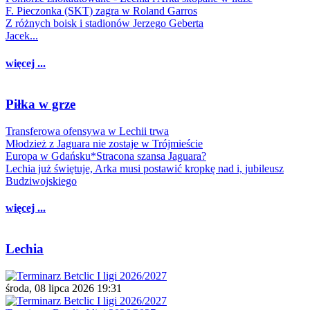
F. Pieczonka (SKT) zagra w Roland Garros
Z różnych boisk i stadionów Jerzego Geberta
Jacek...
więcej ...
Piłka w grze
Transferowa ofensywa w Lechii trwa
Młodzież z Jaguara nie zostaje w Trójmieście
Europa w Gdańsku*Stracona szansa Jaguara?
Lechia już świętuje, Arka musi postawić kropkę nad i, jubileusz
Budziwojskiego
więcej ...
Lechia
środa, 08 lipca 2026 19:31