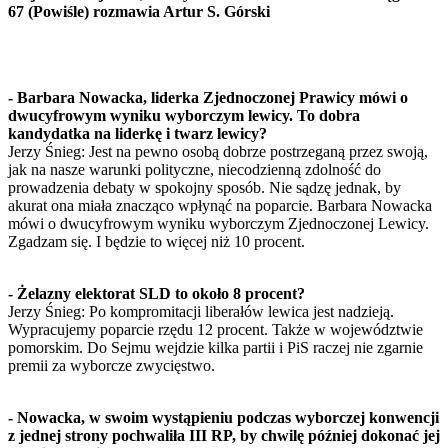
67 (Powiśle) rozmawia Artur S. Górski
- Barbara Nowacka, liderka Zjednoczonej Prawicy mówi o
dwucyfrowym wyniku wyborczym lewicy. To dobra
kandydatka na liderkę i twarz lewicy?
Jerzy Śnieg: Jest na pewno osobą dobrze postrzeganą przez swoją,
jak na nasze warunki polityczne, niecodzienną zdolność do
prowadzenia debaty w spokojny sposób. Nie sądzę jednak, by
akurat ona miała znacząco wpłynąć na poparcie. Barbara Nowacka
mówi o dwucyfrowym wyniku wyborczym Zjednoczonej Lewicy.
Zgadzam się. I będzie to więcej niż 10 procent.
- Żelazny elektorat SLD to około 8 procent?
Jerzy Śnieg: Po kompromitacji liberałów lewica jest nadzieją.
Wypracujemy poparcie rzędu 12 procent. Także w województwie
pomorskim. Do Sejmu wejdzie kilka partii i PiS raczej nie zgarnie
premii za wyborcze zwycięstwo.
- Nowacka, w swoim wystąpieniu podczas wyborczej konwencji
z jednej strony pochwaliła III RP, by chwilę później dokonać jej