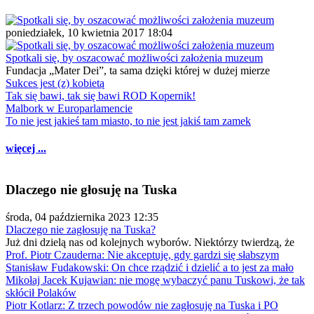
poniedziałek, 10 kwietnia 2017 18:04
Spotkali się, by oszacować możliwości założenia muzeum
Fundacja „Mater Dei”, ta sama dzięki której w dużej mierze
Sukces jest (z) kobietą
Tak się bawi, tak się bawi ROD Kopernik!
Malbork w Europarlamencie
To nie jest jakieś tam miasto, to nie jest jakiś tam zamek
więcej ...
Dlaczego nie głosuję na Tuska
środa, 04 października 2023 12:35
Dlaczego nie zagłosuję na Tuska?
Już dni dzielą nas od kolejnych wyborów. Niektórzy twierdzą, że
Prof. Piotr Czauderna: Nie akceptuję, gdy gardzi się słabszym
Stanisław Fudakowski: On chce rządzić i dzielić a to jest za mało
Mikołaj Jacek Kujawian: nie mogę wybaczyć panu Tuskowi, że tak
skłócił Polaków
Piotr Kotlarz: Z trzech powodów nie zagłosuję na Tuska i PO