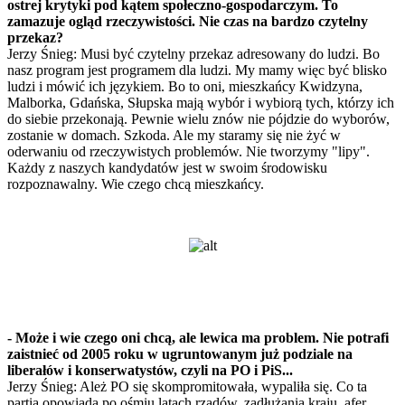
ostrej krytyki pod kątem społeczno-gospodarczym. To
zamazuje ogląd rzeczywistości. Nie czas na bardzo czytelny
przekaz?
Jerzy Śnieg: Musi być czytelny przekaz adresowany do ludzi. Bo
nasz program jest programem dla ludzi. My mamy więc być blisko
ludzi i mówić ich językiem. Bo to oni, mieszkańcy Kwidzyna,
Malborka, Gdańska, Słupska mają wybór i wybiorą tych, którzy ich
do siebie przekonają. Pewnie wielu znów nie pójdzie do wyborów,
zostanie w domach. Szkoda. Ale my staramy się nie żyć w
oderwaniu od rzeczywistych problemów. Nie tworzymy "lipy".
Każdy z naszych kandydatów jest w swoim środowisku
rozpoznawalny. Wie czego chcą mieszkańcy.
- Może i wie czego oni chcą, ale lewica ma problem. Nie potrafi
zaistnieć od 2005 roku w ugruntowanym już podziale na
liberałów i konserwatystów, czyli na PO i PiS...
Jerzy Śnieg: Ależ PO się skompromitowała, wypaliła się. Co ta
partia opowiada po ośmiu latach rządów, zadłużania kraju, afer,