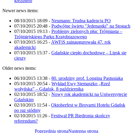
krezusem
Newer news items:
08/10/2015 18:09
-
Neumann: Trudna kadencja PO
07/10/2015 20:48
-
Podwójne święto "Jedenastki" na Stogach
07/10/2015 19:13
-
Problemy zielonych płuc Trójmiasta –
Trójmiejskiego Parku Krajobrazowego
07/10/2015 16:25
-
AWFiS zainaugurowała 47. rok
akademicki
07/10/2015 15:37
-
Gdańskie ciepło dochodowe – Lipsk się
cieszy
Older news items:
06/10/2015 13:38
-
80. urodziny prof. Longina Pastusiaka
05/10/2015 20:54
-
Wykład Ewy Siemaszko „Rzeź
wołyńska” – Gdańsk, 8 października
02/10/2015 18:52
-
Nowy rok akademicki na Uniwersytecie
Gdańskim
02/10/2015 11:54
-
Oktoberfest w Brovarni Hotelu Gdańsk
po raz siódmy
02/10/2015 11:26
-
Festiwal PR Biedronia skończy
referendum?
Poprzednia strona
Następna strona