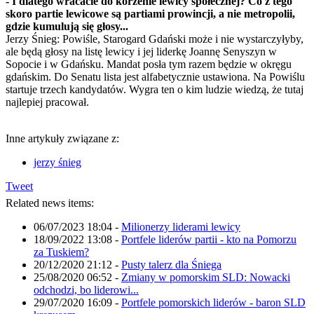
- I dlatego wracacie do korzenie lewicy społecznej? Co z tego
skoro partie lewicowe są partiami prowincji, a nie metropolii,
gdzie kumulują się głosy...
Jerzy Śnieg: Powiśle, Starogard Gdański może i nie wystarczyłyby,
ale będą głosy na listę lewicy i jej liderkę Joannę Senyszyn w
Sopocie i w Gdańsku. Mandat posła tym razem będzie w okręgu
gdańskim. Do Senatu lista jest alfabetycznie ustawiona. Na Powiślu
startuje trzech kandydatów. Wygra ten o kim ludzie wiedzą, że tutaj
najlepiej pracował.
Inne artykuły związane z:
jerzy śnieg
Tweet
Related news items:
06/07/2023 18:04
-
Milionerzy liderami lewicy
18/09/2022 13:08
-
Portfele liderów partii - kto na Pomorzu
za Tuskiem?
20/12/2020 21:12
-
Pusty talerz dla Śniega
25/08/2020 06:52
-
Zmiany w pomorskim SLD: Nowacki
odchodzi, bo liderowi...
29/07/2020 16:09
-
Portfele pomorskich liderów - baron SLD