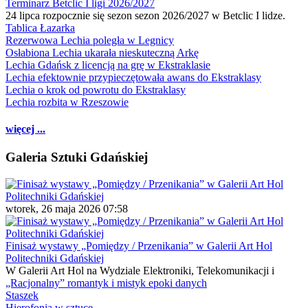
Terminarz Betclic I ligi 2026/2027
24 lipca rozpocznie się sezon sezon 2026/2027 w Betclic I lidze.
Tablica Łazarka
Rezerwowa Lechia poległa w Legnicy
Osłabiona Lechia ukarała nieskuteczną Arkę
Lechia Gdańsk z licencją na grę w Ekstraklasie
Lechia efektownie przypieczętowała awans do Ekstraklasy
Lechia o krok od powrotu do Ekstraklasy
Lechia rozbita w Rzeszowie
więcej ...
Galeria Sztuki Gdańskiej
wtorek, 26 maja 2026 07:58
Finisaż wystawy „Pomiędzy / Przenikania” w Galerii Art Hol
Politechniki Gdańskiej
W Galerii Art Hol na Wydziale Elektroniki, Telekomunikacji i
„Racjonalny” romantyk i mistyk epoki danych
Staszek
Hierofonia w sztuce