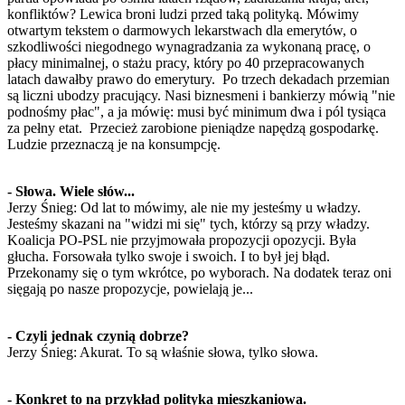
konfliktów? Lewica broni ludzi przed taką polityką. Mówimy
otwartym tekstem o darmowych lekarstwach dla emerytów, o
szkodliwości niegodnego wynagradzania za wykonaną pracę, o
płacy minimalnej, o stażu pracy, który po 40 przepracowanych
latach dawałby prawo do emerytury. Po trzech dekadach przemian
są liczni ubodzy pracujący. Nasi biznesmeni i bankierzy mówią "nie
podnośmy płac", a ja mówię: musi być minimum dwa i pól tysiąca
za pełny etat. Przecież zarobione pieniądze napędzą gospodarkę.
Ludzie przeznaczą je na konsumpcję.
- Słowa. Wiele słów...
Jerzy Śnieg: Od lat to mówimy, ale nie my jesteśmy u władzy.
Jesteśmy skazani na "widzi mi się" tych, którzy są przy władzy.
Koalicja PO-PSL nie przyjmowała propozycji opozycji. Była
głucha. Forsowała tylko swoje i swoich. I to był jej błąd.
Przekonamy się o tym wkrótce, po wyborach. Na dodatek teraz oni
sięgają po nasze propozycje, powielają je...
- Czyli jednak czynią dobrze?
Jerzy Śnieg: Akurat. To są właśnie słowa, tylko słowa.
- Konkret to na przykład polityka mieszkaniowa.