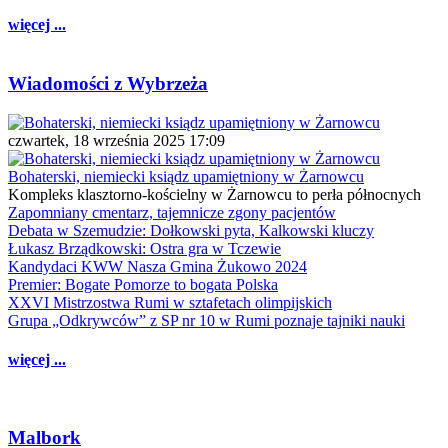
więcej ...
Wiadomości z Wybrzeża
czwartek, 18 września 2025 17:09
Bohaterski, niemiecki ksiądz upamiętniony w Żarnowcu
Kompleks klasztorno-kościelny w Żarnowcu to perła północnych
Zapomniany cmentarz, tajemnicze zgony pacjentów
Debata w Szemudzie: Dołkowski pyta, Kalkowski kluczy
Łukasz Brządkowski: Ostra gra w Tczewie
Kandydaci KWW Nasza Gmina Żukowo 2024
Premier: Bogate Pomorze to bogata Polska
XXVI Mistrzostwa Rumi w sztafetach olimpijskich
Grupa „Odkrywców” z SP nr 10 w Rumi poznaje tajniki nauki
więcej ...
Malbork