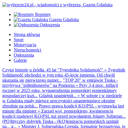
Reprinty
Gazeta Gdańska
Ogłoszenia
Strona główna
Sport
Motoryzacja
Nieruchomości
Ogłoszenia
Galerie
Czytaj historię u źródła. 45 lat "Tygodnika Solidarność"
»
Tygodnik
Solidarność obchodzi w tym roku 45-lecie istnienia. Od chwili
ukazania się pierwszego numer...
"TOP 20" w enklawie Tuska -
przybywa "półmilionerów" na Pomorzu
»
Przy 3,4 proc. inflacji
rocznej w 2025 roku, wynagrodzenia pomorskiej nomenklatury
gospodarczej kszt...
Gdańsk upamiętnił...
»
W sobotę i w niedzielę
w Gdańsku miały miejsce uroczystości upamiętniające okrutne
zbrodnie na polsk...
Prawo prawa koalicji KO/PSL - wyprawka last
minute dla minister
»
Zarząd woj. pomorskiego, kwintesencja
koalicji rządowej KO/PSL tuż przed powołaniem Jolanty Sobieran...
(PO)lityczny dobytek Tuska - (KO)lonizacja pomorskich szpitali
na... g...
»
Minister J. Sobierańska-Grenda, formalnie bezpartyjna, to