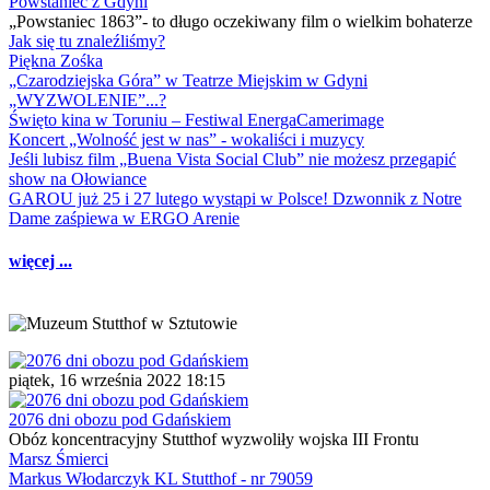
Powstaniec z Gdyni
„Powstaniec 1863”- to długo oczekiwany film o wielkim bohaterze
Jak się tu znaleźliśmy?
Piękna Zośka
„Czarodziejska Góra” w Teatrze Miejskim w Gdyni
„WYZWOLENIE”...?
Święto kina w Toruniu – Festiwal EnergaCamerimage
Koncert „Wolność jest w nas” - wokaliści i muzycy
Jeśli lubisz film „Buena Vista Social Club” nie możesz przegapić
show na Ołowiance
GAROU już 25 i 27 lutego wystąpi w Polsce! Dzwonnik z Notre
Dame zaśpiewa w ERGO Arenie
więcej ...
piątek, 16 września 2022 18:15
2076 dni obozu pod Gdańskiem
Obóz koncentracyjny Stutthof wyzwoliły wojska III Frontu
Marsz Śmierci
Markus Włodarczyk KL Stutthof - nr 79059