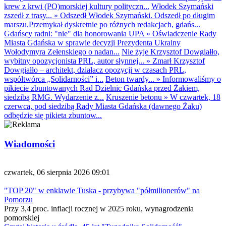
krew z krwi (PO)morskiej kultury polityczn...
Włodek Szymański
zszedł z trasy...
»
Odszedł Włodek Szymański. Odszedł po długim
marszu.Przemykał dyskretnie po różnych redakcjach, gdańs...
Gdańscy radni: "nie" dla honorowania UPA
»
Oświadczenie Rady
Miasta Gdańska w sprawie decyzji Prezydenta Ukrainy
Wołodymyra Zełenskiego o nadan...
Nie żyje Krzysztof Dowgiałło,
wybitny opozycjonista PRL, autor słynnej...
»
Zmarł Krzysztof
Dowgiałło – architekt, działacz opozycji w czasach PRL,
współtwórca „Solidarności” i...
Beton twardy...
»
Informowaliśmy o
pikiecie zbuntowanych Rad Dzielnic Gdańska przed Żakiem,
siedzibą RMG. Wydarzenie z...
Kruszenie betonu
»
W czwartek, 18
czerwca, pod siedzibą Rady Miasta Gdańska (dawnego Żaku)
odbędzie się pikieta zbuntow...
Wiadomości
czwartek, 06 sierpnia 2026 09:01
"TOP 20" w enklawie Tuska - przybywa "półmilionerów" na
Pomorzu
Przy 3,4 proc. inflacji rocznej w 2025 roku, wynagrodzenia
pomorskiej