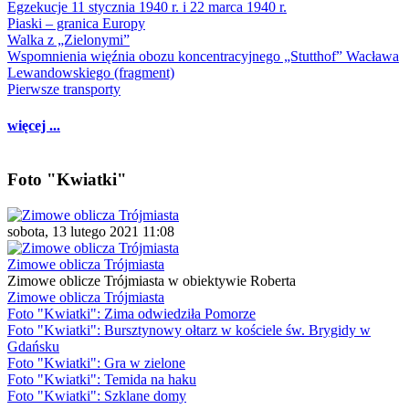
Egzekucje 11 stycznia 1940 r. i 22 marca 1940 r.
Piaski – granica Europy
Walka z „Zielonymi”
Wspomnienia więźnia obozu koncentracyjnego „Stutthof” Wacława
Lewandowskiego (fragment)
Pierwsze transporty
więcej ...
Foto "Kwiatki"
sobota, 13 lutego 2021 11:08
Zimowe oblicza Trójmiasta
Zimowe oblicze Trójmiasta w obiektywie Roberta
Zimowe oblicza Trójmiasta
Foto "Kwiatki": Zima odwiedziła Pomorze
Foto "Kwiatki": Bursztynowy ołtarz w kościele św. Brygidy w
Gdańsku
Foto "Kwiatki": Gra w zielone
Foto "Kwiatki": Temida na haku
Foto "Kwiatki": Szklane domy