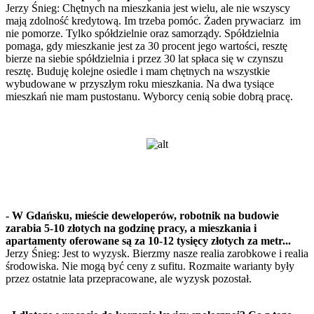
Jerzy Śnieg: Chętnych na mieszkania jest wielu, ale nie wszyscy
mają zdolność kredytową. Im trzeba pomóc. Żaden prywaciarz im
nie pomorze. Tylko spółdzielnie oraz samorządy. Spółdzielnia
pomaga, gdy mieszkanie jest za 30 procent jego wartości, resztę
bierze na siebie spółdzielnia i przez 30 lat spłaca się w czynszu
resztę. Buduję kolejne osiedle i mam chętnych na wszystkie
wybudowane w przyszłym roku mieszkania. Na dwa tysiące
mieszkań nie mam pustostanu. Wyborcy cenią sobie dobrą pracę.
- W Gdańsku, mieście deweloperów, robotnik na budowie
zarabia 5-10 złotych na godzinę pracy, a mieszkania i
apartamenty oferowane są za 10-12 tysięcy złotych za metr...
Jerzy Śnieg: Jest to wyzysk. Bierzmy nasze realia zarobkowe i realia
środowiska. Nie mogą być ceny z sufitu. Rozmaite warianty były
przez ostatnie lata przepracowane, ale wyzysk pozostał.