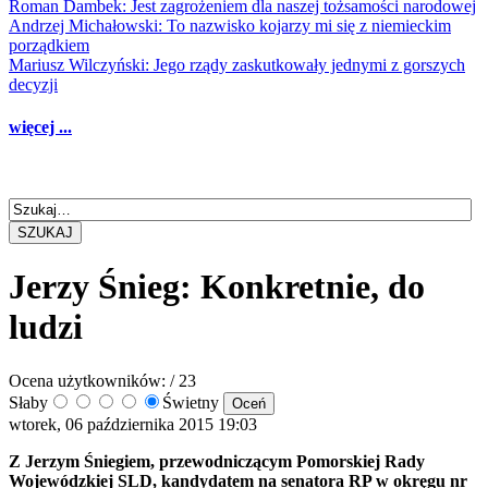
Roman Dambek: Jest zagrożeniem dla naszej tożsamości narodowej
Andrzej Michałowski: To nazwisko kojarzy mi się z niemieckim
porządkiem
Mariusz Wilczyński: Jego rządy zaskutkowały jednymi z gorszych
decyzji
więcej ...
SZUKAJ
Jerzy Śnieg: Konkretnie, do
ludzi
Ocena użytkowników:
/ 23
Słaby
Świetny
wtorek, 06 października 2015 19:03
Z Jerzym Śniegiem, przewodniczącym Pomorskiej Rady
Wojewódzkiej SLD, kandydatem na senatora RP w okręgu nr