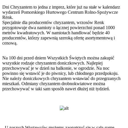
Dni Chryzantem to jedna z imprez, które już na stałe w kalendarz
wydarzeń Pomorskiego Hurtowego Centrum Rolno-Spożywcze
Rënk.
Specjalnie dla producentów chryzantem, wrzosów Renk
przygotowuje dwa namioty o łącznej powierzchni ponad 1000
metrów kwadratowych. W namiotach handlować będzie 40
producentów, którzy zapewnią szeroką ofertę asortymentową i
cenową.
Na 100 dni przed dniem Wszystkich Świętych można zakupić
wszystkie rodzaje chryzantem doniczkowych. Najlepiej
przechowywać je w dzień na balkonie, w ogrodzie. Na noc
powinno się wstawić je do piwnicy, lub chłodnego przedpokoju.
Nie należy doniczkowych chryzantem wstawiać do przegrzanych
mieszkań. Odmiany chryzantem drobnokwiatowe można
przechowywać w taki sam sposób nawet dłużej niż tydzień.
- U naszych Wystawców możemy zaopatrzyć się w całą gamę