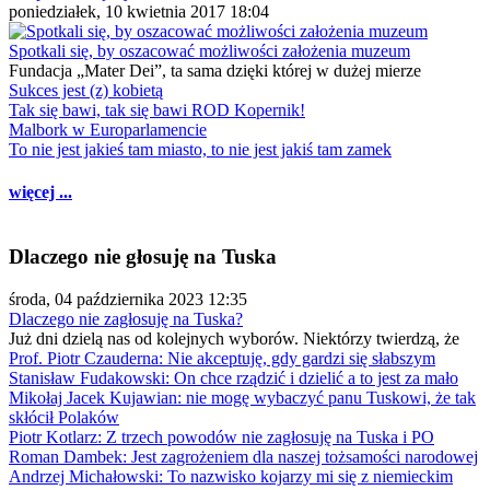
poniedziałek, 10 kwietnia 2017 18:04
Spotkali się, by oszacować możliwości założenia muzeum
Fundacja „Mater Dei”, ta sama dzięki której w dużej mierze
Sukces jest (z) kobietą
Tak się bawi, tak się bawi ROD Kopernik!
Malbork w Europarlamencie
To nie jest jakieś tam miasto, to nie jest jakiś tam zamek
więcej ...
Dlaczego nie głosuję na Tuska
środa, 04 października 2023 12:35
Dlaczego nie zagłosuję na Tuska?
Już dni dzielą nas od kolejnych wyborów. Niektórzy twierdzą, że
Prof. Piotr Czauderna: Nie akceptuję, gdy gardzi się słabszym
Stanisław Fudakowski: On chce rządzić i dzielić a to jest za mało
Mikołaj Jacek Kujawian: nie mogę wybaczyć panu Tuskowi, że tak
skłócił Polaków
Piotr Kotlarz: Z trzech powodów nie zagłosuję na Tuska i PO
Roman Dambek: Jest zagrożeniem dla naszej tożsamości narodowej
Andrzej Michałowski: To nazwisko kojarzy mi się z niemieckim