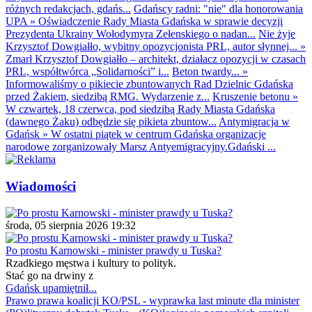
różnych redakcjach, gdańs...
Gdańscy radni: "nie" dla honorowania
UPA
»
Oświadczenie Rady Miasta Gdańska w sprawie decyzji
Prezydenta Ukrainy Wołodymyra Zełenskiego o nadan...
Nie żyje
Krzysztof Dowgiałło, wybitny opozycjonista PRL, autor słynnej...
»
Zmarł Krzysztof Dowgiałło – architekt, działacz opozycji w czasach
PRL, współtwórca „Solidarności” i...
Beton twardy...
»
Informowaliśmy o pikiecie zbuntowanych Rad Dzielnic Gdańska
przed Żakiem, siedzibą RMG. Wydarzenie z...
Kruszenie betonu
»
W czwartek, 18 czerwca, pod siedzibą Rady Miasta Gdańska
(dawnego Żaku) odbędzie się pikieta zbuntow...
Antymigracja w
Gdańsk
»
W ostatni piątek w centrum Gdańska organizacje
narodowe zorganizowały Marsz Antyemigracyjny.Gdański ...
Wiadomości
środa, 05 sierpnia 2026 19:32
Po prostu Karnowski - minister prawdy u Tuska?
Rzadkiego męstwa i kultury to polityk.
Stać go na drwiny z
Gdańsk upamiętnił...
Prawo prawa koalicji KO/PSL - wyprawka last minute dla minister