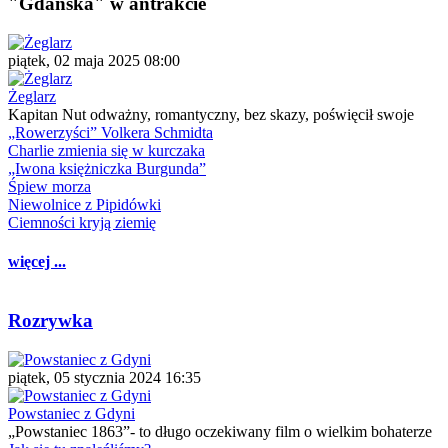
"Gdańska" w antrakcie
piątek, 02 maja 2025 08:00
Żeglarz
Kapitan Nut odważny, romantyczny, bez skazy, poświęcił swoje
„Rowerzyści” Volkera Schmidta
Charlie zmienia się w kurczaka
„Iwona księżniczka Burgunda”
Śpiew morza
Niewolnice z Pipidówki
Ciemności kryją ziemię
więcej ...
Rozrywka
piątek, 05 stycznia 2024 16:35
Powstaniec z Gdyni
„Powstaniec 1863”- to długo oczekiwany film o wielkim bohaterze