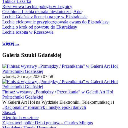
Tablica Łazarka
Rezerwowa Lechia poległa w Legnicy
Osłabiona Lechia ukarała nieskuteczną Arkę
Lechia Gdańsk z licencją na grę w Ekstraklasie
Lechia efektownie przypieczętowała awans do Ekstraklasy
Lechia o krok od powrotu do Ekstraklasy
Lechia rozbita w Rzeszowie
więcej ...
Galeria Sztuki Gdańskiej
wtorek, 26 maja 2026 07:58
Finisaż wystawy „Pomiędzy / Przenikania” w Galerii Art Hol
Politechniki Gdańskiej
W Galerii Art Hol na Wydziale Elektroniki, Telekomunikacji i
„Racjonalny” romantyk i mistyk epoki danych
Staszek
Hierofonia w sztuce
Z jazzowej półki: Dziki geniusz – Charles Mingus
Magdalena Heyda-Usarewicz