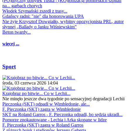
(PO)lityczny dobytek Tuska - (KO)lonizacja pomorskich szpitali
na... garbach chorych
Włodek Szymański zszedł z trasy...
Gdańscy radni: "nie" dla honorowania UPA
Nie żyje Krzysztof Dowgiałło, wybitny opozycjonista PRL, autor
słynnej „Ballady o Janku Wiśniewskim”
Beton twardy...
więcej ...
Sport
środa, 03 czerwca 2026 14:04
Krajobraz po bitwie... Co w Lechii...
Nie minęło jeszcze dwa tygodnie po sensacyjnej degradacji Lechii
Pieczonka (SKT) odpadł w Wimbledonie, ale...
F. Pieczonka (SKT) zagra w Wimbledonie
SKT na Roland Garros - F. Pieczonka odpadł, bo sędzia ukradł...
Pomorze znokautowane - Lechia i Arka skopane w lidze
F. Pieczonka (SKT) zagra w Roland Garros
Z różnych boisk i stadionów Jerzego Geberta