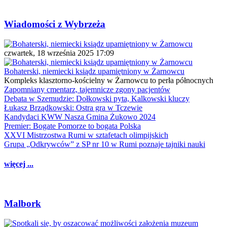
Wiadomości z Wybrzeża
czwartek, 18 września 2025 17:09
Bohaterski, niemiecki ksiądz upamiętniony w Żarnowcu
Kompleks klasztorno-kościelny w Żarnowcu to perła północnych
Zapomniany cmentarz, tajemnicze zgony pacjentów
Debata w Szemudzie: Dołkowski pyta, Kalkowski kluczy
Łukasz Brządkowski: Ostra gra w Tczewie
Kandydaci KWW Nasza Gmina Żukowo 2024
Premier: Bogate Pomorze to bogata Polska
XXVI Mistrzostwa Rumi w sztafetach olimpijskich
Grupa „Odkrywców” z SP nr 10 w Rumi poznaje tajniki nauki
więcej ...
Malbork