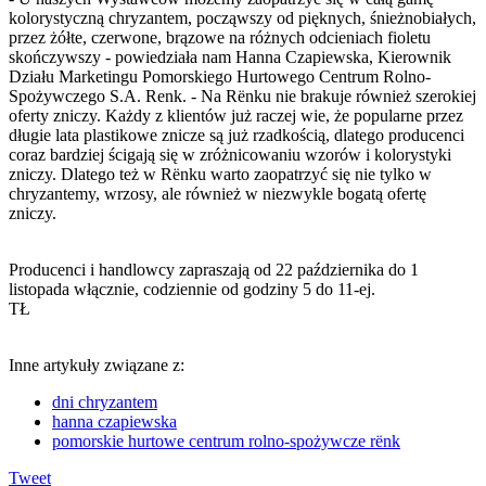
kolorystyczną chryzantem, począwszy od pięknych, śnieżnobiałych,
przez żółte, czerwone, brązowe na różnych odcieniach fioletu
skończywszy - powiedziała nam Hanna Czapiewska, Kierownik
Działu Marketingu Pomorskiego Hurtowego Centrum Rolno-
Spożywczego S.A. Renk. - Na Rënku nie brakuje również szerokiej
oferty zniczy. Każdy z klientów już raczej wie, że popularne przez
długie lata plastikowe znicze są już rzadkością, dlatego producenci
coraz bardziej ścigają się w zróżnicowaniu wzorów i kolorystyki
zniczy. Dlatego też w Rënku warto zaopatrzyć się nie tylko w
chryzantemy, wrzosy, ale również w niezwykle bogatą ofertę
zniczy.
Producenci i handlowcy zapraszają od 22 października do 1
listopada włącznie, codziennie od godziny 5 do 11-ej.
TŁ
Inne artykuły związane z:
dni chryzantem
hanna czapiewska
pomorskie hurtowe centrum rolno-spożywcze rënk
Tweet