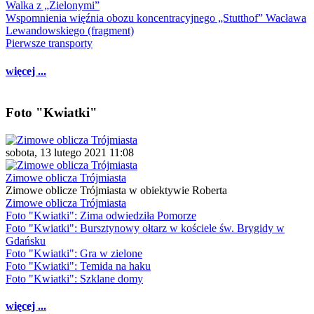
Walka z „Zielonymi”
Wspomnienia więźnia obozu koncentracyjnego „Stutthof” Wacława
Lewandowskiego (fragment)
Pierwsze transporty
więcej ...
Foto "Kwiatki"
sobota, 13 lutego 2021 11:08
Zimowe oblicza Trójmiasta
Zimowe oblicze Trójmiasta w obiektywie Roberta
Zimowe oblicza Trójmiasta
Foto "Kwiatki": Zima odwiedziła Pomorze
Foto "Kwiatki": Bursztynowy ołtarz w kościele św. Brygidy w
Gdańsku
Foto "Kwiatki": Gra w zielone
Foto "Kwiatki": Temida na haku
Foto "Kwiatki": Szklane domy
więcej ...