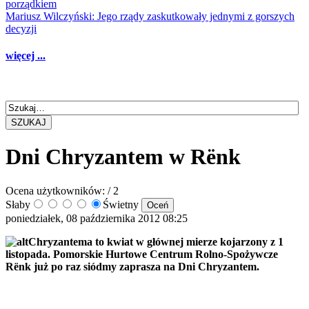
porządkiem
Mariusz Wilczyński: Jego rządy zaskutkowały jednymi z gorszych
decyzji
więcej ...
SZUKAJ
Dni Chryzantem w Rënk
Ocena użytkowników:
/ 2
Słaby
Świetny
poniedziałek, 08 października 2012 08:25
Chryzantema to kwiat w głównej mierze kojarzony z 1
listopada. Pomorskie Hurtowe Centrum Rolno-Spożywcze
Rënk już po raz siódmy zaprasza na Dni Chryzantem.