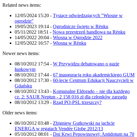
Related news items:
12/05/2024 15:20
-
Tysiące odwiedzających "Wiosnę w
ogrodzie"
19/05/2023 19:14
-
Ogrodnicze święto w Rënku
05/11/2022 18:51
-
Nowa przestrzeń handlowa na Rënku
14/05/2022 20:04
-
Wiosna w Ogrodzie 2022
12/05/2022 16:57
-
Wiosna w Rënku
Newer news items:
08/10/2012 17:54
-
W Przywidzu debatowano o gazie
łupkowym
08/10/2012 17:44
-
67 inauguracja roku akademickiego GUM
08/10/2012 17:30
-
60-lecie Centrum Edukacji Nauczycieli w
Gdańsku
08/10/2012 13:43
-
Komunalne Eldorado – nie dla każdego
cz. 2: SAUR Neptun - 2 158 016 zł dla członków zarządu
08/10/2012 13:29
-
Rząd PO-PSL trzeszczy?
Older news items:
06/10/2012 03:48
-
Zbigniew Gutkowski na jachcie
ENERGA w regatach Vendée Globe 2012/13
05/10/2012 08:01
-
Dni Krwi Pępowinowej: Antidotum na 70