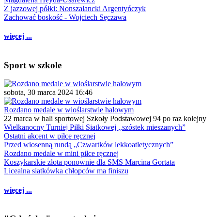
Z jazzowej półki: Nonszalancki Argentyńczyk
Zachować boskość - Wojciech Sęczawa
więcej ...
Sport w szkole
sobota, 30 marca 2024 16:46
Rozdano medale w wioślarstwie halowym
22 marca w hali sportowej Szkoły Podstawowej 94 po raz kolejny
Wielkanocny Turniej Piłki Siatkowej ,,szóstek mieszanych”
Ostatni akcent w piłce ręcznej
Przed wiosenną rundą „Czwartków lekkoatletycznych”
Rozdano medale w mini piłce ręcznej
Koszykarskie złota ponownie dla SMS Marcina Gortata
Licealna siatkówka chłopców ma finiszu
więcej ...