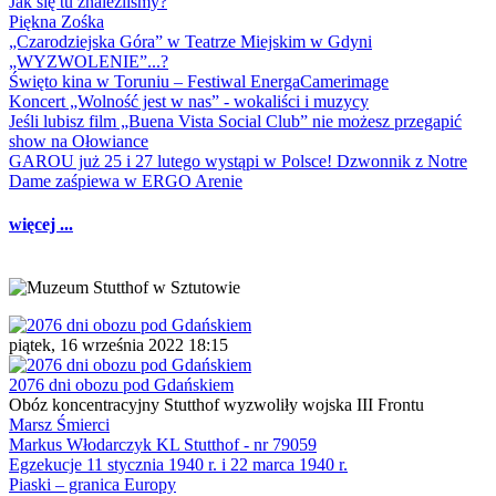
Jak się tu znaleźliśmy?
Piękna Zośka
„Czarodziejska Góra” w Teatrze Miejskim w Gdyni
„WYZWOLENIE”...?
Święto kina w Toruniu – Festiwal EnergaCamerimage
Koncert „Wolność jest w nas” - wokaliści i muzycy
Jeśli lubisz film „Buena Vista Social Club” nie możesz przegapić
show na Ołowiance
GAROU już 25 i 27 lutego wystąpi w Polsce! Dzwonnik z Notre
Dame zaśpiewa w ERGO Arenie
więcej ...
piątek, 16 września 2022 18:15
2076 dni obozu pod Gdańskiem
Obóz koncentracyjny Stutthof wyzwoliły wojska III Frontu
Marsz Śmierci
Markus Włodarczyk KL Stutthof - nr 79059
Egzekucje 11 stycznia 1940 r. i 22 marca 1940 r.
Piaski – granica Europy