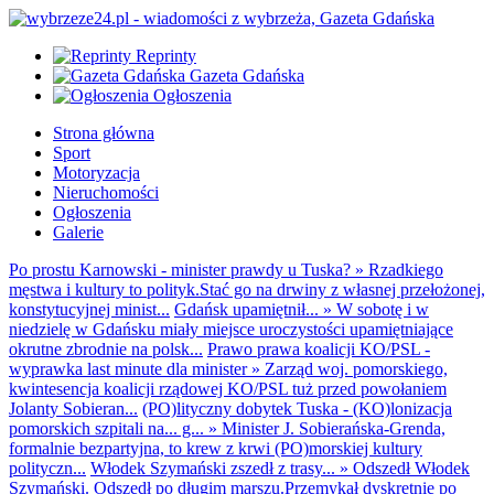
Reprinty
Gazeta Gdańska
Ogłoszenia
Strona główna
Sport
Motoryzacja
Nieruchomości
Ogłoszenia
Galerie
Po prostu Karnowski - minister prawdy u Tuska?
»
Rzadkiego
męstwa i kultury to polityk.Stać go na drwiny z własnej przełożonej,
konstytucyjnej minist...
Gdańsk upamiętnił...
»
W sobotę i w
niedzielę w Gdańsku miały miejsce uroczystości upamiętniające
okrutne zbrodnie na polsk...
Prawo prawa koalicji KO/PSL -
wyprawka last minute dla minister
»
Zarząd woj. pomorskiego,
kwintesencja koalicji rządowej KO/PSL tuż przed powołaniem
Jolanty Sobieran...
(PO)lityczny dobytek Tuska - (KO)lonizacja
pomorskich szpitali na... g...
»
Minister J. Sobierańska-Grenda,
formalnie bezpartyjna, to krew z krwi (PO)morskiej kultury
polityczn...
Włodek Szymański zszedł z trasy...
»
Odszedł Włodek
Szymański. Odszedł po długim marszu.Przemykał dyskretnie po