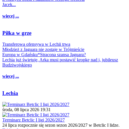
Jacek...
więcej ...
Piłka w grze
Transferowa ofensywa w Lechii trwa
Młodzież z Jaguara nie zostaje w Trójmieście
Europa w Gdańsku*Stracona szansa Jaguara?
Lechia już świętuje, Arka musi postawić kropkę nad i, jubileusz
Budziwojskiego
więcej ...
Lechia
środa, 08 lipca 2026 19:31
Terminarz Betclic I ligi 2026/2027
24 lipca rozpocznie się sezon sezon 2026/2027 w Betclic I lidze.