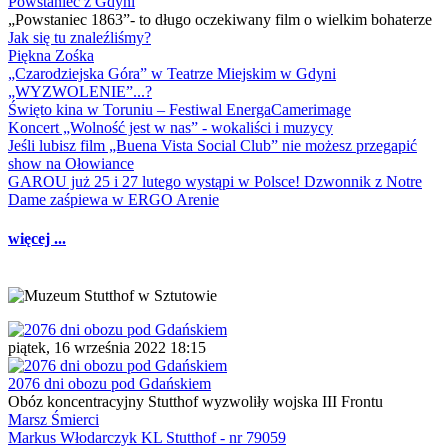
Powstaniec z Gdyni
„Powstaniec 1863”- to długo oczekiwany film o wielkim bohaterze
Jak się tu znaleźliśmy?
Piękna Zośka
„Czarodziejska Góra” w Teatrze Miejskim w Gdyni
„WYZWOLENIE”...?
Święto kina w Toruniu – Festiwal EnergaCamerimage
Koncert „Wolność jest w nas” - wokaliści i muzycy
Jeśli lubisz film „Buena Vista Social Club” nie możesz przegapić
show na Ołowiance
GAROU już 25 i 27 lutego wystąpi w Polsce! Dzwonnik z Notre
Dame zaśpiewa w ERGO Arenie
więcej ...
piątek, 16 września 2022 18:15
2076 dni obozu pod Gdańskiem
Obóz koncentracyjny Stutthof wyzwoliły wojska III Frontu
Marsz Śmierci
Markus Włodarczyk KL Stutthof - nr 79059