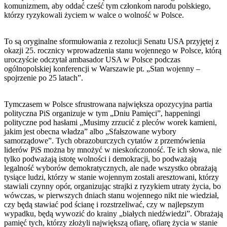
komunizmem, aby oddać cześć tym członkom narodu polskiego,
którzy ryzykowali życiem w walce o wolność w Polsce.
To są oryginalne sformułowania z rezolucji Senatu USA przyjętej z
okazji 25. rocznicy wprowadzenia stanu wojennego w Polsce, którą
uroczyście odczytał ambasador USA w Polsce podczas
ogólnopolskiej konferencji w Warszawie pt. „Stan wojenny –
spojrzenie po 25 latach”.
Tymczasem w Polsce sfrustrowana największa opozycyjna partia
polityczna PiS organizuje w tym „Dniu Pamięci”, happeningi
polityczne pod hasłami „Musimy zrzucić z pleców worek kamieni,
jakim jest obecna władza” albo „Sfałszowane wybory
samorządowe”. Tych obrazoburczych cytatów z przemówienia
liderów PiS można by mnożyć w nieskończoność. Te ich słowa, nie
tylko podważają istotę wolności i demokracji, bo podważają
legalność wyborów demokratycznych, ale nade wszystko obrażają
tysiące ludzi, którzy w stanie wojennym zostali aresztowani, którzy
stawiali czynny opór, organizując strajki z ryzykiem utraty życia, bo
wówczas, w pierwszych dniach stanu wojennego nikt nie wiedział,
czy będą stawiać pod ścianę i rozstrzeliwać, czy w najlepszym
wypadku, będą wywozić do krainy „białych niedźwiedzi”. Obrażają
pamięć tych, którzy złożyli największą ofiarę, ofiarę życia w stanie