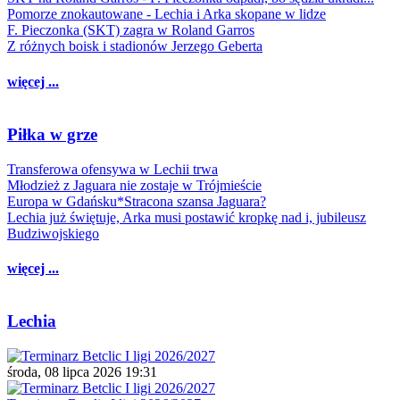
Pomorze znokautowane - Lechia i Arka skopane w lidze
F. Pieczonka (SKT) zagra w Roland Garros
Z różnych boisk i stadionów Jerzego Geberta
więcej ...
Piłka w grze
Transferowa ofensywa w Lechii trwa
Młodzież z Jaguara nie zostaje w Trójmieście
Europa w Gdańsku*Stracona szansa Jaguara?
Lechia już świętuje, Arka musi postawić kropkę nad i, jubileusz
Budziwojskiego
więcej ...
Lechia
środa, 08 lipca 2026 19:31