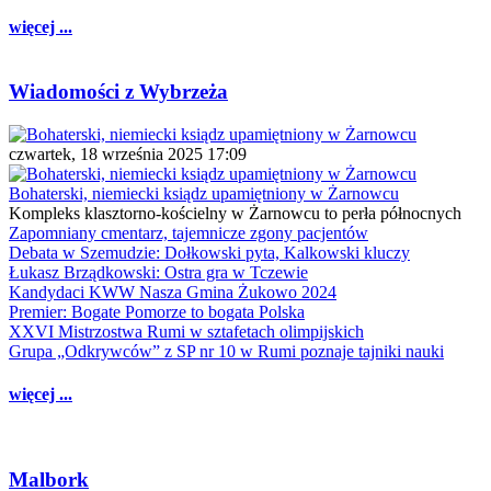
więcej ...
Wiadomości z Wybrzeża
czwartek, 18 września 2025 17:09
Bohaterski, niemiecki ksiądz upamiętniony w Żarnowcu
Kompleks klasztorno-kościelny w Żarnowcu to perła północnych
Zapomniany cmentarz, tajemnicze zgony pacjentów
Debata w Szemudzie: Dołkowski pyta, Kalkowski kluczy
Łukasz Brządkowski: Ostra gra w Tczewie
Kandydaci KWW Nasza Gmina Żukowo 2024
Premier: Bogate Pomorze to bogata Polska
XXVI Mistrzostwa Rumi w sztafetach olimpijskich
Grupa „Odkrywców” z SP nr 10 w Rumi poznaje tajniki nauki
więcej ...
Malbork