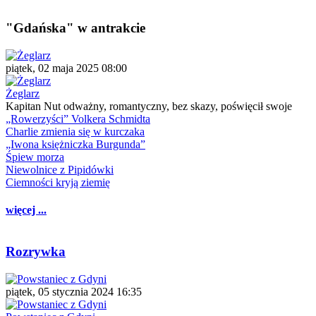
"Gdańska" w antrakcie
piątek, 02 maja 2025 08:00
Żeglarz
Kapitan Nut odważny, romantyczny, bez skazy, poświęcił swoje
„Rowerzyści” Volkera Schmidta
Charlie zmienia się w kurczaka
„Iwona księżniczka Burgunda”
Śpiew morza
Niewolnice z Pipidówki
Ciemności kryją ziemię
więcej ...
Rozrywka
piątek, 05 stycznia 2024 16:35