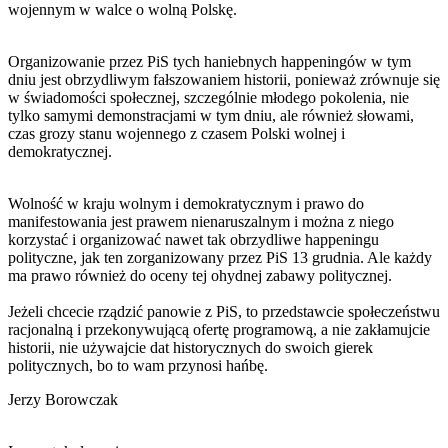
wojennym w walce o wolną Polskę.
Organizowanie przez PiS tych haniebnych happeningów w tym
dniu jest obrzydliwym fałszowaniem historii, ponieważ zrównuje się
w świadomości społecznej, szczególnie młodego pokolenia, nie
tylko samymi demonstracjami w tym dniu, ale również słowami,
czas grozy stanu wojennego z czasem Polski wolnej i
demokratycznej.
Wolność w kraju wolnym i demokratycznym i prawo do
manifestowania jest prawem nienaruszalnym i można z niego
korzystać i organizować nawet tak obrzydliwe happeningu
polityczne, jak ten zorganizowany przez PiS 13 grudnia. Ale każdy
ma prawo również do oceny tej ohydnej zabawy politycznej.
Jeżeli chcecie rządzić panowie z PiS, to przedstawcie społeczeństwu
racjonalną i przekonywującą ofertę programową, a nie zakłamujcie
historii, nie używajcie dat historycznych do swoich gierek
politycznych, bo to wam przynosi hańbę.
Jerzy Borowczak