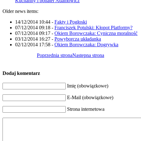
Kuchanny i bohater Adamowicz
Older news items:
14/12/2014 10:44
-
Fakty i Pogłoski
07/12/2014 09:18
-
Franciszek Potulski: Kłopot Platformy?
07/12/2014 09:17
-
Okiem Borowczaka: Cyniczna moralność
03/12/2014 16:27
-
Powyborcza układanka
02/12/2014 17:58
-
Okiem Borowczaka: Dogrywka
Poprzednia strona
Następna strona
Dodaj komentarz
Imię (obowiązkowe)
E-Mail (obowiązkowe)
Strona internetowa