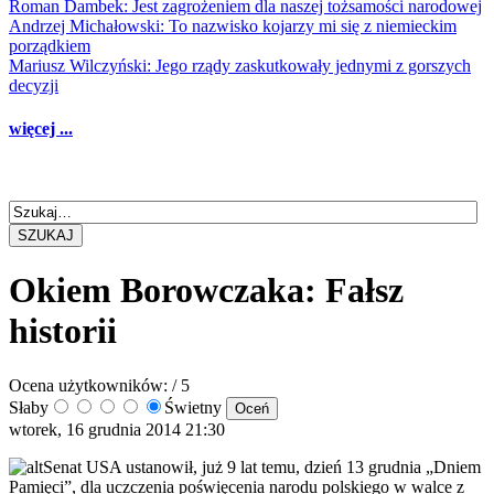
Roman Dambek: Jest zagrożeniem dla naszej tożsamości narodowej
Andrzej Michałowski: To nazwisko kojarzy mi się z niemieckim
porządkiem
Mariusz Wilczyński: Jego rządy zaskutkowały jednymi z gorszych
decyzji
więcej ...
SZUKAJ
Okiem Borowczaka: Fałsz
historii
Ocena użytkowników:
/ 5
Słaby
Świetny
wtorek, 16 grudnia 2014 21:30
Senat USA ustanowił, już 9 lat temu, dzień 13 grudnia „Dniem
Pamięci”, dla uczczenia poświęcenia narodu polskiego w walce z