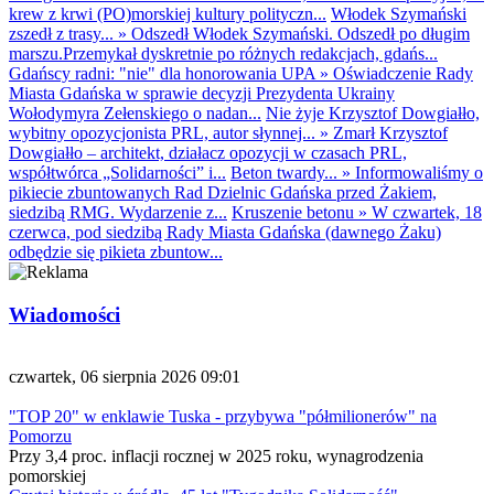
krew z krwi (PO)morskiej kultury polityczn...
Włodek Szymański
zszedł z trasy...
»
Odszedł Włodek Szymański. Odszedł po długim
marszu.Przemykał dyskretnie po różnych redakcjach, gdańs...
Gdańscy radni: "nie" dla honorowania UPA
»
Oświadczenie Rady
Miasta Gdańska w sprawie decyzji Prezydenta Ukrainy
Wołodymyra Zełenskiego o nadan...
Nie żyje Krzysztof Dowgiałło,
wybitny opozycjonista PRL, autor słynnej...
»
Zmarł Krzysztof
Dowgiałło – architekt, działacz opozycji w czasach PRL,
współtwórca „Solidarności” i...
Beton twardy...
»
Informowaliśmy o
pikiecie zbuntowanych Rad Dzielnic Gdańska przed Żakiem,
siedzibą RMG. Wydarzenie z...
Kruszenie betonu
»
W czwartek, 18
czerwca, pod siedzibą Rady Miasta Gdańska (dawnego Żaku)
odbędzie się pikieta zbuntow...
Wiadomości
czwartek, 06 sierpnia 2026 09:01
"TOP 20" w enklawie Tuska - przybywa "półmilionerów" na
Pomorzu
Przy 3,4 proc. inflacji rocznej w 2025 roku, wynagrodzenia
pomorskiej