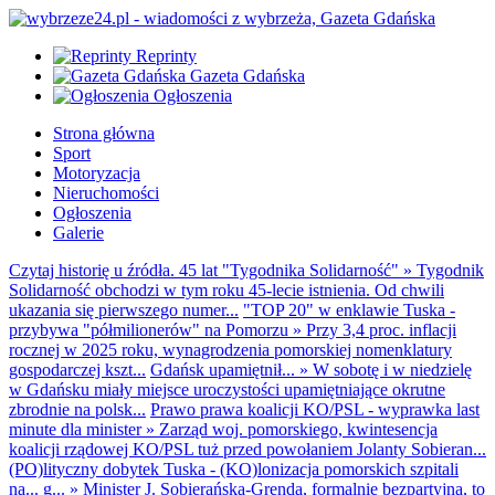
Reprinty
Gazeta Gdańska
Ogłoszenia
Strona główna
Sport
Motoryzacja
Nieruchomości
Ogłoszenia
Galerie
Czytaj historię u źródła. 45 lat "Tygodnika Solidarność"
»
Tygodnik
Solidarność obchodzi w tym roku 45-lecie istnienia. Od chwili
ukazania się pierwszego numer...
"TOP 20" w enklawie Tuska -
przybywa "półmilionerów" na Pomorzu
»
Przy 3,4 proc. inflacji
rocznej w 2025 roku, wynagrodzenia pomorskiej nomenklatury
gospodarczej kszt...
Gdańsk upamiętnił...
»
W sobotę i w niedzielę
w Gdańsku miały miejsce uroczystości upamiętniające okrutne
zbrodnie na polsk...
Prawo prawa koalicji KO/PSL - wyprawka last
minute dla minister
»
Zarząd woj. pomorskiego, kwintesencja
koalicji rządowej KO/PSL tuż przed powołaniem Jolanty Sobieran...
(PO)lityczny dobytek Tuska - (KO)lonizacja pomorskich szpitali
na... g...
»
Minister J. Sobierańska-Grenda, formalnie bezpartyjna, to