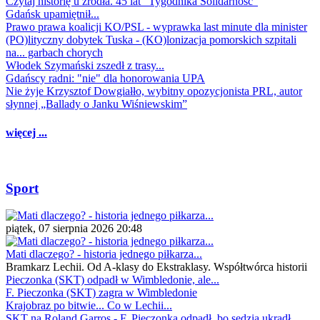
Czytaj historię u źródła. 45 lat "Tygodnika Solidarność"
Gdańsk upamiętnił...
Prawo prawa koalicji KO/PSL - wyprawka last minute dla minister
(PO)lityczny dobytek Tuska - (KO)lonizacja pomorskich szpitali
na... garbach chorych
Włodek Szymański zszedł z trasy...
Gdańscy radni: "nie" dla honorowania UPA
Nie żyje Krzysztof Dowgiałło, wybitny opozycjonista PRL, autor
słynnej „Ballady o Janku Wiśniewskim”
więcej ...
Sport
piątek, 07 sierpnia 2026 20:48
Mati dlaczego? - historia jednego piłkarza...
Bramkarz Lechii. Od A-klasy do Ekstraklasy. Współtwórca historii
Pieczonka (SKT) odpadł w Wimbledonie, ale...
F. Pieczonka (SKT) zagra w Wimbledonie
Krajobraz po bitwie... Co w Lechii...
SKT na Roland Garros - F. Pieczonka odpadł, bo sędzia ukradł...