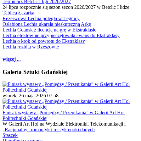
Terminarz Betclic I ligi 2026/2027
24 lipca rozpocznie się sezon sezon 2026/2027 w Betclic I lidze.
Tablica Łazarka
Rezerwowa Lechia poległa w Legnicy
Osłabiona Lechia ukarała nieskuteczną Arkę
Lechia Gdańsk z licencją na grę w Ekstraklasie
Lechia efektownie przypieczętowała awans do Ekstraklasy
Lechia o krok od powrotu do Ekstraklasy
Lechia rozbita w Rzeszowie
więcej ...
Galeria Sztuki Gdańskiej
wtorek, 26 maja 2026 07:58
Finisaż wystawy „Pomiędzy / Przenikania” w Galerii Art Hol
Politechniki Gdańskiej
W Galerii Art Hol na Wydziale Elektroniki, Telekomunikacji i
„Racjonalny” romantyk i mistyk epoki danych
Staszek
Hierofonia w sztuce