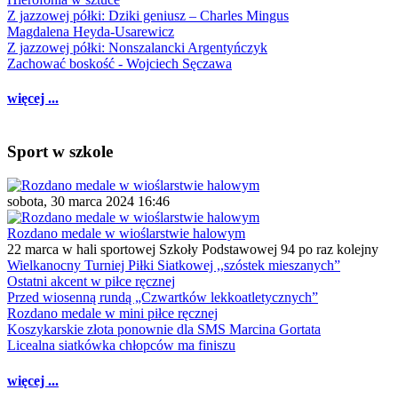
Z jazzowej półki: Dziki geniusz – Charles Mingus
Magdalena Heyda-Usarewicz
Z jazzowej półki: Nonszalancki Argentyńczyk
Zachować boskość - Wojciech Sęczawa
więcej ...
Sport w szkole
sobota, 30 marca 2024 16:46
Rozdano medale w wioślarstwie halowym
22 marca w hali sportowej Szkoły Podstawowej 94 po raz kolejny
Wielkanocny Turniej Piłki Siatkowej ,,szóstek mieszanych”
Ostatni akcent w piłce ręcznej
Przed wiosenną rundą „Czwartków lekkoatletycznych”
Rozdano medale w mini piłce ręcznej
Koszykarskie złota ponownie dla SMS Marcina Gortata
Licealna siatkówka chłopców ma finiszu
więcej ...