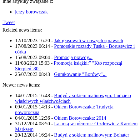
Inne artykuły związane z:
jerzy borowczak
Tweet
Related news items:
12/10/2023 16:20
-
Jak głosowali w naszych sprawach
17/08/2023 06:14
-
Pomorskie roszady Tuska - Borusewicz i
córka
15/08/2023 09:04
-
Promocja prawdy...
11/08/2023 15:03
-
Promocja książki:” "Kto rozpoczął
Sierpień '80"
25/07/2023 08:43
-
Gumkowanie "Borówy"...
Newer news items:
14/01/2015 16:48
-
Budyń z sokiem malinowym: Ludzie o
właściwych właściwościach
09/01/2015 14:13
-
Okiem Borowczaka: Tradycja
noworoczna
04/01/2015 12:36
-
Okiem Borowczaka: 2014
31/12/2014 08:50
-
Latarką w półmrok: O zdrowiu z Karolem
Marksem
20/12/2014 16:24
-
Budyń z sokiem malinowym: Bohater