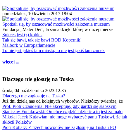
poniedziałek, 10 kwietnia 2017 18:04
Spotkali się, by oszacować możliwości założenia muzeum
Fundacja „Mater Dei”, ta sama dzięki której w dużej mierze
Sukces jest (z) kobietą
Tak się bawi, tak się bawi ROD Kopernik!
Malbork w Europarlamencie
To nie jest jakieś tam miasto, to nie jest jakiś tam zamek
więcej ...
Dlaczego nie głosuję na Tuska
środa, 04 października 2023 12:35
Dlaczego nie zagłosuję na Tuska?
Już dni dzielą nas od kolejnych wyborów. Niektórzy twierdzą, że
Prof. Piotr Czauderna: Nie akceptuję, gdy gardzi się słabszym
Stanisław Fudakowski: On chce rządzić i dzielić a to jest za mało
Mikołaj Jacek Kujawian: nie mogę wybaczyć panu Tuskowi, że tak
skłócił Polaków
Piotr Kotlarz: Z trzech powodów nie zagłosuję na Tuska i PO