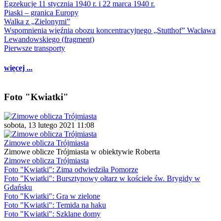
Egzekucje 11 stycznia 1940 r. i 22 marca 1940 r.
Piaski – granica Europy
Walka z „Zielonymi”
Wspomnienia więźnia obozu koncentracyjnego „Stutthof” Wacława
Lewandowskiego (fragment)
Pierwsze transporty
więcej ...
Foto "Kwiatki"
sobota, 13 lutego 2021 11:08
Zimowe oblicza Trójmiasta
Zimowe oblicze Trójmiasta w obiektywie Roberta
Zimowe oblicza Trójmiasta
Foto "Kwiatki": Zima odwiedziła Pomorze
Foto "Kwiatki": Bursztynowy ołtarz w kościele św. Brygidy w
Gdańsku
Foto "Kwiatki": Gra w zielone
Foto "Kwiatki": Temida na haku
Foto "Kwiatki": Szklane domy