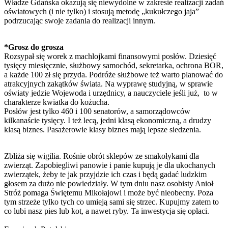
Władze Gdańska okazują się niewydolne w zakresie realizacji zadań
oświatowych (i nie tylko) i stosują metodę „kukułczego jaja”
podrzucając swoje zadania do realizacji innym.
*Grosz do grosza
Rozsypał się worek z machlojkami finansowymi posłów. Dziesięć
tysięcy miesięcznie, służbowy samochód, sekretarka, ochrona BOR,
a każde 100 zł się przyda. Podróże służbowe też warto planować do
atrakcyjnych zakątków świata. Na wyprawę studyjną, w sprawie
oświaty jedzie Wojewoda i urzędnicy, a nauczyciele jeśli już, to w
charakterze kwiatka do kożucha.
Posłów jest tylko 460 i 100 senatorów, a samorządowców
kilkanaście tysięcy. I też lecą, jedni klasą ekonomiczną, a drudzy
klasą biznes. Pasażerowie klasy biznes mają lepsze siedzenia.
Zbliża się wigilia. Rośnie obrót sklepów ze smakołykami dla
zwierząt. Zapobiegliwi panowie i panie kupują je dla ukochanych
zwierzątek, żeby te jak przyjdzie ich czas i będą gadać ludzkim
głosem za dużo nie powiedziały. W tym dniu nasz osobisty Anioł
Stróż pomaga Świętemu Mikołajowi i może być nieobecny. Poza
tym strzeże tylko tych co umieją sami się strzec. Kupujmy zatem to
co lubi nasz pies lub kot, a nawet ryby. Ta inwestycja się opłaci.