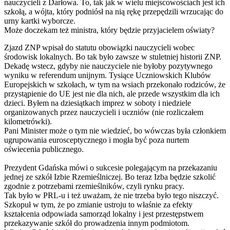
nauczycieli z Darłowa. To, tak jak w wielu miejscowościach jest ich
szkołą, a wójta, który podniósł na nią rękę przepędzili wrzucając do
urny kartki wyborcze.
Może doczekam też ministra, który będzie przyjacielem oświaty?
Zjazd ZNP wpisał do statutu obowiązki nauczycieli wobec
środowisk lokalnych. Bo tak było zawsze w stuletniej historii ZNP.
Dekadę wstecz, gdyby nie nauczyciele nie byłoby pozytywnego
wyniku w referendum unijnym. Tysiące Uczniowskich Klubów
Europejskich w szkołach, w tym na wsiach przekonało rodziców, że
przystąpienie do UE jest nie dla nich, ale przede wszystkim dla ich
dzieci. Byłem na dziesiątkach imprez w soboty i niedziele
organizowanych przez nauczycieli i uczniów (nie rozliczałem
kilometrówki).
Pani Minister może o tym nie wiedzieć, bo wówczas była członkiem
ugrupowania eurosceptycznego i mogła być poza nurtem
oświecenia publicznego.
Prezydent Gdańska mówi o sukcesie polegającym na przekazaniu
jednej ze szkół Izbie Rzemieślniczej. Bo teraz Izba będzie szkolić
zgodnie z potrzebami rzemieślników, czyli rynku pracy.
Tak było w PRL-u i też uważam, że nie trzeba było tego niszczyć.
Szkopuł w tym, że po zmianie ustroju to właśnie za efekty
kształcenia odpowiada samorząd lokalny i jest przestępstwem
przekazywanie szkół do prowadzenia innym podmiotom.