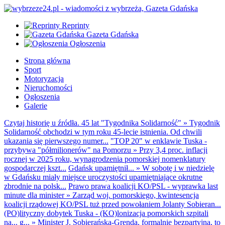
Reprinty
Gazeta Gdańska
Ogłoszenia
Strona główna
Sport
Motoryzacja
Nieruchomości
Ogłoszenia
Galerie
Czytaj historię u źródła. 45 lat "Tygodnika Solidarność"
»
Tygodnik
Solidarność obchodzi w tym roku 45-lecie istnienia. Od chwili
ukazania się pierwszego numer...
"TOP 20" w enklawie Tuska -
przybywa "półmilionerów" na Pomorzu
»
Przy 3,4 proc. inflacji
rocznej w 2025 roku, wynagrodzenia pomorskiej nomenklatury
gospodarczej kszt...
Gdańsk upamiętnił...
»
W sobotę i w niedzielę
w Gdańsku miały miejsce uroczystości upamiętniające okrutne
zbrodnie na polsk...
Prawo prawa koalicji KO/PSL - wyprawka last
minute dla minister
»
Zarząd woj. pomorskiego, kwintesencja
koalicji rządowej KO/PSL tuż przed powołaniem Jolanty Sobieran...
(PO)lityczny dobytek Tuska - (KO)lonizacja pomorskich szpitali
na... g...
»
Minister J. Sobierańska-Grenda, formalnie bezpartyjna, to