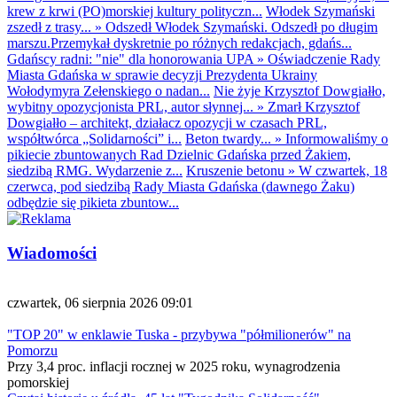
krew z krwi (PO)morskiej kultury polityczn...
Włodek Szymański
zszedł z trasy...
»
Odszedł Włodek Szymański. Odszedł po długim
marszu.Przemykał dyskretnie po różnych redakcjach, gdańs...
Gdańscy radni: "nie" dla honorowania UPA
»
Oświadczenie Rady
Miasta Gdańska w sprawie decyzji Prezydenta Ukrainy
Wołodymyra Zełenskiego o nadan...
Nie żyje Krzysztof Dowgiałło,
wybitny opozycjonista PRL, autor słynnej...
»
Zmarł Krzysztof
Dowgiałło – architekt, działacz opozycji w czasach PRL,
współtwórca „Solidarności” i...
Beton twardy...
»
Informowaliśmy o
pikiecie zbuntowanych Rad Dzielnic Gdańska przed Żakiem,
siedzibą RMG. Wydarzenie z...
Kruszenie betonu
»
W czwartek, 18
czerwca, pod siedzibą Rady Miasta Gdańska (dawnego Żaku)
odbędzie się pikieta zbuntow...
Wiadomości
czwartek, 06 sierpnia 2026 09:01
"TOP 20" w enklawie Tuska - przybywa "półmilionerów" na
Pomorzu
Przy 3,4 proc. inflacji rocznej w 2025 roku, wynagrodzenia
pomorskiej