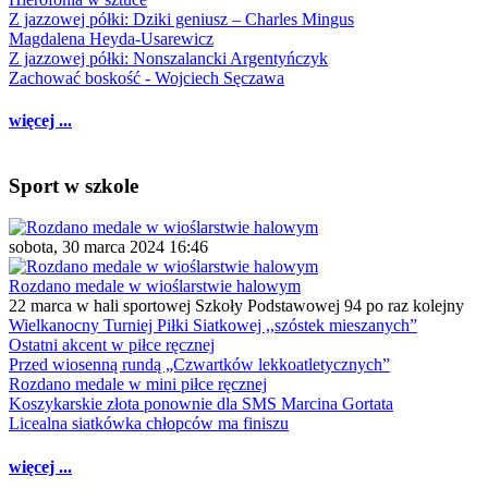
Z jazzowej półki: Dziki geniusz – Charles Mingus
Magdalena Heyda-Usarewicz
Z jazzowej półki: Nonszalancki Argentyńczyk
Zachować boskość - Wojciech Sęczawa
więcej ...
Sport w szkole
sobota, 30 marca 2024 16:46
Rozdano medale w wioślarstwie halowym
22 marca w hali sportowej Szkoły Podstawowej 94 po raz kolejny
Wielkanocny Turniej Piłki Siatkowej ,,szóstek mieszanych”
Ostatni akcent w piłce ręcznej
Przed wiosenną rundą „Czwartków lekkoatletycznych”
Rozdano medale w mini piłce ręcznej
Koszykarskie złota ponownie dla SMS Marcina Gortata
Licealna siatkówka chłopców ma finiszu
więcej ...