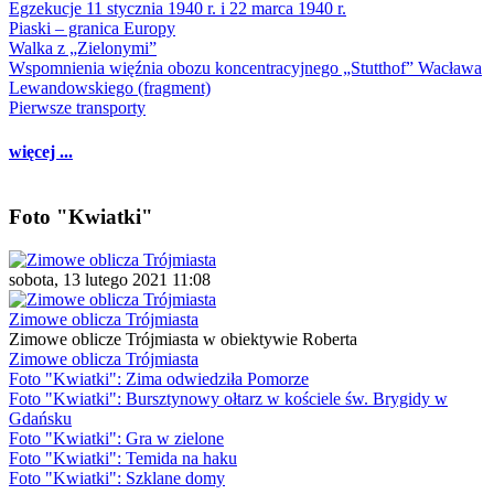
Egzekucje 11 stycznia 1940 r. i 22 marca 1940 r.
Piaski – granica Europy
Walka z „Zielonymi”
Wspomnienia więźnia obozu koncentracyjnego „Stutthof” Wacława
Lewandowskiego (fragment)
Pierwsze transporty
więcej ...
Foto "Kwiatki"
sobota, 13 lutego 2021 11:08
Zimowe oblicza Trójmiasta
Zimowe oblicze Trójmiasta w obiektywie Roberta
Zimowe oblicza Trójmiasta
Foto "Kwiatki": Zima odwiedziła Pomorze
Foto "Kwiatki": Bursztynowy ołtarz w kościele św. Brygidy w
Gdańsku
Foto "Kwiatki": Gra w zielone
Foto "Kwiatki": Temida na haku
Foto "Kwiatki": Szklane domy