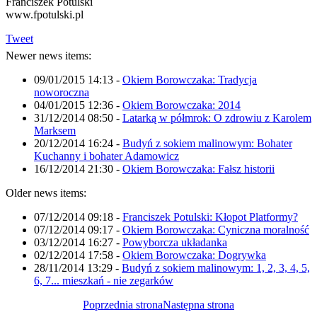
Franciszek Potulski
www.fpotulski.pl
Tweet
Newer news items:
09/01/2015 14:13
-
Okiem Borowczaka: Tradycja
noworoczna
04/01/2015 12:36
-
Okiem Borowczaka: 2014
31/12/2014 08:50
-
Latarką w półmrok: O zdrowiu z Karolem
Marksem
20/12/2014 16:24
-
Budyń z sokiem malinowym: Bohater
Kuchanny i bohater Adamowicz
16/12/2014 21:30
-
Okiem Borowczaka: Fałsz historii
Older news items:
07/12/2014 09:18
-
Franciszek Potulski: Kłopot Platformy?
07/12/2014 09:17
-
Okiem Borowczaka: Cyniczna moralność
03/12/2014 16:27
-
Powyborcza układanka
02/12/2014 17:58
-
Okiem Borowczaka: Dogrywka
28/11/2014 13:29
-
Budyń z sokiem malinowym: 1, 2, 3, 4, 5,
6, 7... mieszkań - nie zegarków
Poprzednia strona
Następna strona