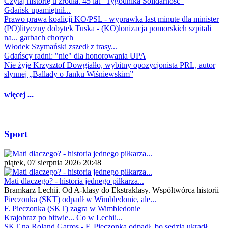
Czytaj historię u źródła. 45 lat "Tygodnika Solidarność"
Gdańsk upamiętnił...
Prawo prawa koalicji KO/PSL - wyprawka last minute dla minister
(PO)lityczny dobytek Tuska - (KO)lonizacja pomorskich szpitali
na... garbach chorych
Włodek Szymański zszedł z trasy...
Gdańscy radni: "nie" dla honorowania UPA
Nie żyje Krzysztof Dowgiałło, wybitny opozycjonista PRL, autor
słynnej „Ballady o Janku Wiśniewskim”
więcej ...
Sport
piątek, 07 sierpnia 2026 20:48
Mati dlaczego? - historia jednego piłkarza...
Bramkarz Lechii. Od A-klasy do Ekstraklasy. Współtwórca historii
Pieczonka (SKT) odpadł w Wimbledonie, ale...
F. Pieczonka (SKT) zagra w Wimbledonie
Krajobraz po bitwie... Co w Lechii...
SKT na Roland Garros - F. Pieczonka odpadł, bo sędzia ukradł...