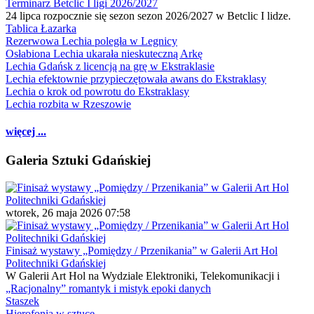
Terminarz Betclic I ligi 2026/2027
24 lipca rozpocznie się sezon sezon 2026/2027 w Betclic I lidze.
Tablica Łazarka
Rezerwowa Lechia poległa w Legnicy
Osłabiona Lechia ukarała nieskuteczną Arkę
Lechia Gdańsk z licencją na grę w Ekstraklasie
Lechia efektownie przypieczętowała awans do Ekstraklasy
Lechia o krok od powrotu do Ekstraklasy
Lechia rozbita w Rzeszowie
więcej ...
Galeria Sztuki Gdańskiej
wtorek, 26 maja 2026 07:58
Finisaż wystawy „Pomiędzy / Przenikania” w Galerii Art Hol
Politechniki Gdańskiej
W Galerii Art Hol na Wydziale Elektroniki, Telekomunikacji i
„Racjonalny” romantyk i mistyk epoki danych
Staszek
Hierofonia w sztuce