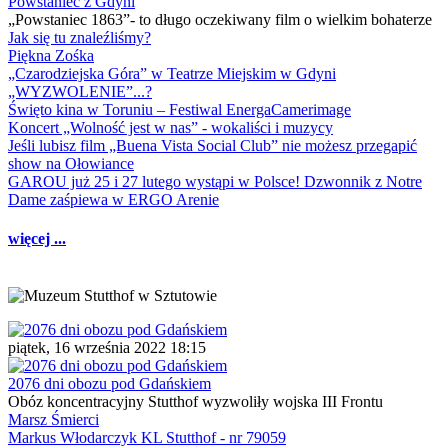
Powstaniec z Gdyni
„Powstaniec 1863”- to długo oczekiwany film o wielkim bohaterze
Jak się tu znaleźliśmy?
Piękna Zośka
„Czarodziejska Góra” w Teatrze Miejskim w Gdyni
„WYZWOLENIE”...?
Święto kina w Toruniu – Festiwal EnergaCamerimage
Koncert „Wolność jest w nas” - wokaliści i muzycy
Jeśli lubisz film „Buena Vista Social Club” nie możesz przegapić
show na Ołowiance
GAROU już 25 i 27 lutego wystąpi w Polsce! Dzwonnik z Notre
Dame zaśpiewa w ERGO Arenie
więcej ...
piątek, 16 września 2022 18:15
2076 dni obozu pod Gdańskiem
Obóz koncentracyjny Stutthof wyzwoliły wojska III Frontu
Marsz Śmierci
Markus Włodarczyk KL Stutthof - nr 79059