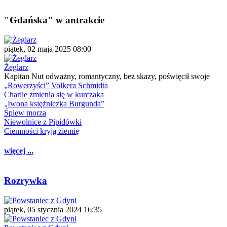
"Gdańska" w antrakcie
piątek, 02 maja 2025 08:00
Żeglarz
Kapitan Nut odważny, romantyczny, bez skazy, poświęcił swoje
„Rowerzyści” Volkera Schmidta
Charlie zmienia się w kurczaka
„Iwona księżniczka Burgunda”
Śpiew morza
Niewolnice z Pipidówki
Ciemności kryją ziemię
więcej ...
Rozrywka
piątek, 05 stycznia 2024 16:35