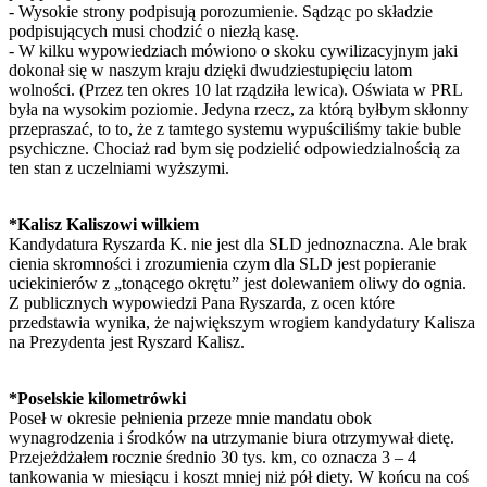
- Wysokie strony podpisują porozumienie. Sądząc po składzie
podpisujących musi chodzić o niezłą kasę.
- W kilku wypowiedziach mówiono o skoku cywilizacyjnym jaki
dokonał się w naszym kraju dzięki dwudziestupięciu latom
wolności. (Przez ten okres 10 lat rządziła lewica). Oświata w PRL
była na wysokim poziomie. Jedyna rzecz, za którą byłbym skłonny
przepraszać, to to, że z tamtego systemu wypuściliśmy takie buble
psychiczne. Chociaż rad bym się podzielić odpowiedzialnością za
ten stan z uczelniami wyższymi.
*Kalisz Kaliszowi wilkiem
Kandydatura Ryszarda K. nie jest dla SLD jednoznaczna. Ale brak
cienia skromności i zrozumienia czym dla SLD jest popieranie
uciekinierów z „tonącego okrętu” jest dolewaniem oliwy do ognia.
Z publicznych wypowiedzi Pana Ryszarda, z ocen które
przedstawia wynika, że największym wrogiem kandydatury Kalisza
na Prezydenta jest Ryszard Kalisz.
*Poselskie kilometrówki
Poseł w okresie pełnienia przeze mnie mandatu obok
wynagrodzenia i środków na utrzymanie biura otrzymywał dietę.
Przejeżdżałem rocznie średnio 30 tys. km, co oznacza 3 – 4
tankowania w miesiącu i koszt mniej niż pół diety. W końcu na coś