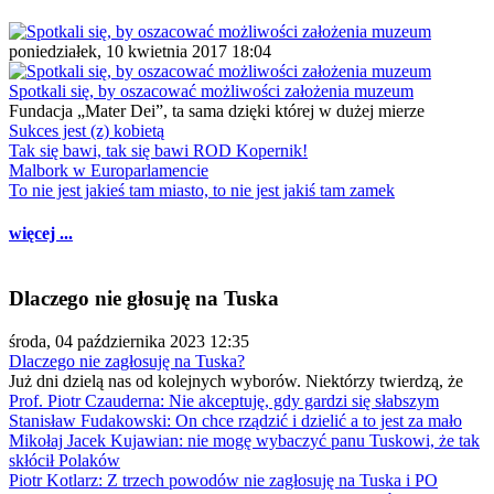
poniedziałek, 10 kwietnia 2017 18:04
Spotkali się, by oszacować możliwości założenia muzeum
Fundacja „Mater Dei”, ta sama dzięki której w dużej mierze
Sukces jest (z) kobietą
Tak się bawi, tak się bawi ROD Kopernik!
Malbork w Europarlamencie
To nie jest jakieś tam miasto, to nie jest jakiś tam zamek
więcej ...
Dlaczego nie głosuję na Tuska
środa, 04 października 2023 12:35
Dlaczego nie zagłosuję na Tuska?
Już dni dzielą nas od kolejnych wyborów. Niektórzy twierdzą, że
Prof. Piotr Czauderna: Nie akceptuję, gdy gardzi się słabszym
Stanisław Fudakowski: On chce rządzić i dzielić a to jest za mało
Mikołaj Jacek Kujawian: nie mogę wybaczyć panu Tuskowi, że tak
skłócił Polaków
Piotr Kotlarz: Z trzech powodów nie zagłosuję na Tuska i PO