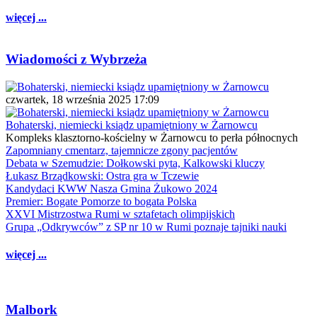
więcej ...
Wiadomości z Wybrzeża
czwartek, 18 września 2025 17:09
Bohaterski, niemiecki ksiądz upamiętniony w Żarnowcu
Kompleks klasztorno-kościelny w Żarnowcu to perła północnych
Zapomniany cmentarz, tajemnicze zgony pacjentów
Debata w Szemudzie: Dołkowski pyta, Kalkowski kluczy
Łukasz Brządkowski: Ostra gra w Tczewie
Kandydaci KWW Nasza Gmina Żukowo 2024
Premier: Bogate Pomorze to bogata Polska
XXVI Mistrzostwa Rumi w sztafetach olimpijskich
Grupa „Odkrywców” z SP nr 10 w Rumi poznaje tajniki nauki
więcej ...
Malbork