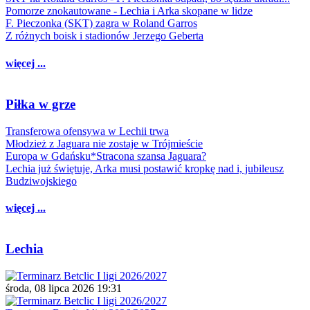
Pomorze znokautowane - Lechia i Arka skopane w lidze
F. Pieczonka (SKT) zagra w Roland Garros
Z różnych boisk i stadionów Jerzego Geberta
więcej ...
Piłka w grze
Transferowa ofensywa w Lechii trwa
Młodzież z Jaguara nie zostaje w Trójmieście
Europa w Gdańsku*Stracona szansa Jaguara?
Lechia już świętuje, Arka musi postawić kropkę nad i, jubileusz
Budziwojskiego
więcej ...
Lechia
środa, 08 lipca 2026 19:31