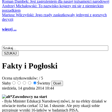
Roman Dambek: Jest zagrożeniem dla naszej tożsamości narodowej
Andrzej Michałowski: To nazwisko kojarzy mi się z niemieckim
porządkiem
Mariusz Wilczyński: Jego rządy zaskutkowały jednymi z gorszych
decyzji
więcej ...
SZUKAJ
Fakty i Pogłoski
Ocena użytkowników:
/ 5
Słaby
Świetny
niedziela, 14 grudnia 2014 10:44
*Zawodowcy na start
- Była Minister Edukacji Narodowej mówi, że na efekty działań w
oświacie trzeba czekać 12 lat. I słusznie. Ale przy okazji sobie
przypisuje wyniki 16-latków w badaniach PISA.