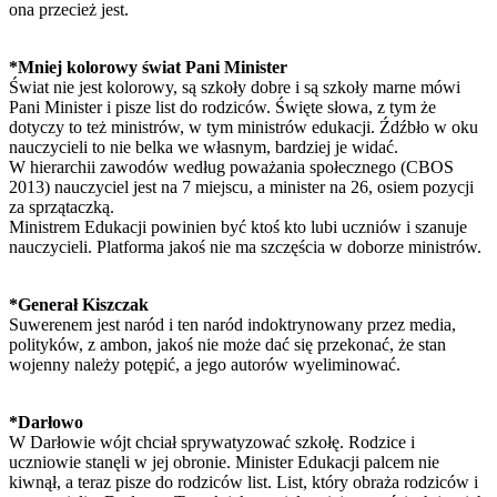
ona przecież jest.
*Mniej kolorowy świat Pani Minister
Świat nie jest kolorowy, są szkoły dobre i są szkoły marne mówi
Pani Minister i pisze list do rodziców. Święte słowa, z tym że
dotyczy to też ministrów, w tym ministrów edukacji. Źdźbło w oku
nauczycieli to nie belka we własnym, bardziej je widać.
W hierarchii zawodów według poważania społecznego (CBOS
2013) nauczyciel jest na 7 miejscu, a minister na 26, osiem pozycji
za sprzątaczką.
Ministrem Edukacji powinien być ktoś kto lubi uczniów i szanuje
nauczycieli. Platforma jakoś nie ma szczęścia w doborze ministrów.
*Generał Kiszczak
Suwerenem jest naród i ten naród indoktrynowany przez media,
polityków, z ambon, jakoś nie może dać się przekonać, że stan
wojenny należy potępić, a jego autorów wyeliminować.
*Darłowo
W Darłowie wójt chciał sprywatyzować szkołę. Rodzice i
uczniowie stanęli w jej obronie. Minister Edukacji palcem nie
kiwnął, a teraz pisze do rodziców list. List, który obraża rodziców i