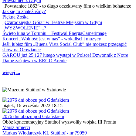
Powstaniec z Gdyni
„Powstaniec 1863”- to długo oczekiwany film o wielkim bohaterze
Jak się tu znaleźliśmy?
Piękna Zośka
„Czarodziejska Góra” w Teatrze Miejskim w Gdyni
„WYZWOLENIE”...?
Święto kina w Toruniu – Festiwal EnergaCamerimage
Koncert „Wolność jest w nas” - wokaliści i muzycy
Jeśli lubisz film „Buena Vista Social Club” nie możesz przegapić
show na Ołowiance
GAROU już 25 i 27 lutego wystąpi w Polsce! Dzwonnik z Notre
Dame zaśpiewa w ERGO Arenie
więcej ...
piątek, 16 września 2022 18:15
2076 dni obozu pod Gdańskiem
Obóz koncentracyjny Stutthof wyzwoliły wojska III Frontu
Marsz Śmierci
Markus Włodarczyk KL Stutthof - nr 79059