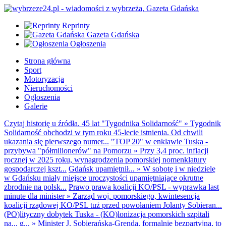
Reprinty
Gazeta Gdańska
Ogłoszenia
Strona główna
Sport
Motoryzacja
Nieruchomości
Ogłoszenia
Galerie
Czytaj historię u źródła. 45 lat "Tygodnika Solidarność"
»
Tygodnik
Solidarność obchodzi w tym roku 45-lecie istnienia. Od chwili
ukazania się pierwszego numer...
"TOP 20" w enklawie Tuska -
przybywa "półmilionerów" na Pomorzu
»
Przy 3,4 proc. inflacji
rocznej w 2025 roku, wynagrodzenia pomorskiej nomenklatury
gospodarczej kszt...
Gdańsk upamiętnił...
»
W sobotę i w niedzielę
w Gdańsku miały miejsce uroczystości upamiętniające okrutne
zbrodnie na polsk...
Prawo prawa koalicji KO/PSL - wyprawka last
minute dla minister
»
Zarząd woj. pomorskiego, kwintesencja
koalicji rządowej KO/PSL tuż przed powołaniem Jolanty Sobieran...
(PO)lityczny dobytek Tuska - (KO)lonizacja pomorskich szpitali
na... g...
»
Minister J. Sobierańska-Grenda, formalnie bezpartyjna, to