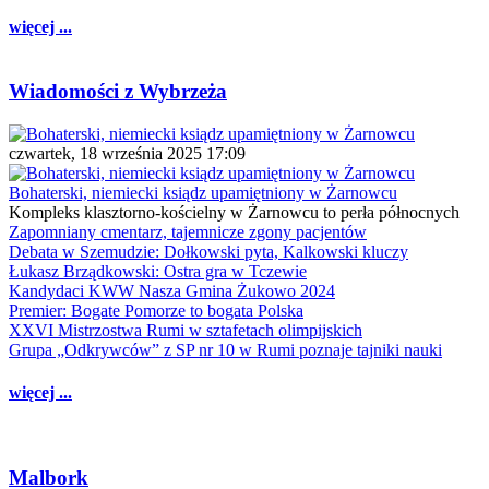
więcej ...
Wiadomości z Wybrzeża
czwartek, 18 września 2025 17:09
Bohaterski, niemiecki ksiądz upamiętniony w Żarnowcu
Kompleks klasztorno-kościelny w Żarnowcu to perła północnych
Zapomniany cmentarz, tajemnicze zgony pacjentów
Debata w Szemudzie: Dołkowski pyta, Kalkowski kluczy
Łukasz Brządkowski: Ostra gra w Tczewie
Kandydaci KWW Nasza Gmina Żukowo 2024
Premier: Bogate Pomorze to bogata Polska
XXVI Mistrzostwa Rumi w sztafetach olimpijskich
Grupa „Odkrywców” z SP nr 10 w Rumi poznaje tajniki nauki
więcej ...
Malbork