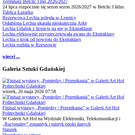
Terminarz Betclic I ligi 2026/2027
24 lipca rozpocznie się sezon sezon 2026/2027 w Betclic I lidze.
Tablica Łazarka
Rezerwowa Lechia poległa w Legnicy
Osłabiona Lechia ukarała nieskuteczną Arkę
Lechia Gdańsk z licencją na grę w Ekstraklasie
Lechia efektownie przypieczętowała awans do Ekstraklasy
Lechia o krok od powrotu do Ekstraklasy
Lechia rozbita w Rzeszowie
więcej ...
Galeria Sztuki Gdańskiej
wtorek, 26 maja 2026 07:58
Finisaż wystawy „Pomiędzy / Przenikania” w Galerii Art Hol
Politechniki Gdańskiej
W Galerii Art Hol na Wydziale Elektroniki, Telekomunikacji i
„Racjonalny” romantyk i mistyk epoki danych
Staszek
Hierofonia w sztuce