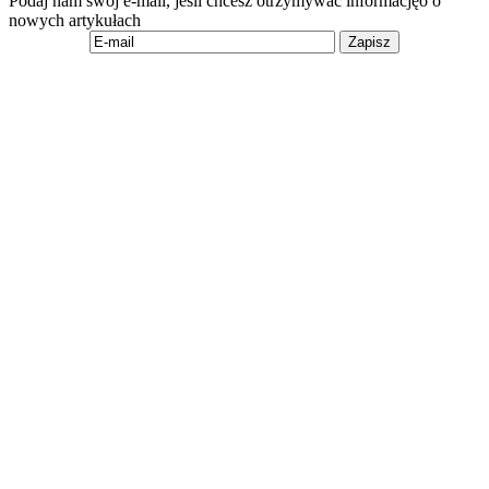
Podaj nam swój e-mail, jeśli chcesz otrzymywać informacjęo o
nowych artykułach
Zapisz