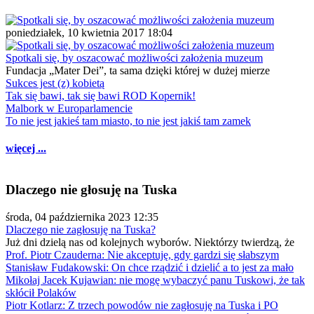
poniedziałek, 10 kwietnia 2017 18:04
Spotkali się, by oszacować możliwości założenia muzeum
Fundacja „Mater Dei”, ta sama dzięki której w dużej mierze
Sukces jest (z) kobietą
Tak się bawi, tak się bawi ROD Kopernik!
Malbork w Europarlamencie
To nie jest jakieś tam miasto, to nie jest jakiś tam zamek
więcej ...
Dlaczego nie głosuję na Tuska
środa, 04 października 2023 12:35
Dlaczego nie zagłosuję na Tuska?
Już dni dzielą nas od kolejnych wyborów. Niektórzy twierdzą, że
Prof. Piotr Czauderna: Nie akceptuję, gdy gardzi się słabszym
Stanisław Fudakowski: On chce rządzić i dzielić a to jest za mało
Mikołaj Jacek Kujawian: nie mogę wybaczyć panu Tuskowi, że tak
skłócił Polaków
Piotr Kotlarz: Z trzech powodów nie zagłosuję na Tuska i PO