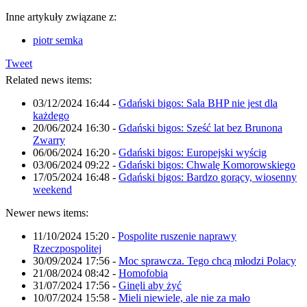
Inne artykuły związane z:
piotr semka
Tweet
Related news items:
03/12/2024 16:44
-
Gdański bigos: Sala BHP nie jest dla
każdego
20/06/2024 16:30
-
Gdański bigos: Sześć lat bez Brunona
Zwarry
06/06/2024 16:20
-
Gdański bigos: Europejski wyścig
03/06/2024 09:22
-
Gdański bigos: Chwalę Komorowskiego
17/05/2024 16:48
-
Gdański bigos: Bardzo gorący, wiosenny
weekend
Newer news items:
11/10/2024 15:20
-
Pospolite ruszenie naprawy
Rzeczpospolitej
30/09/2024 17:56
-
Moc sprawcza. Tego chcą młodzi Polacy
21/08/2024 08:42
-
Homofobia
31/07/2024 17:56
-
Ginęli aby żyć
10/07/2024 15:58
-
Mieli niewiele, ale nie za mało