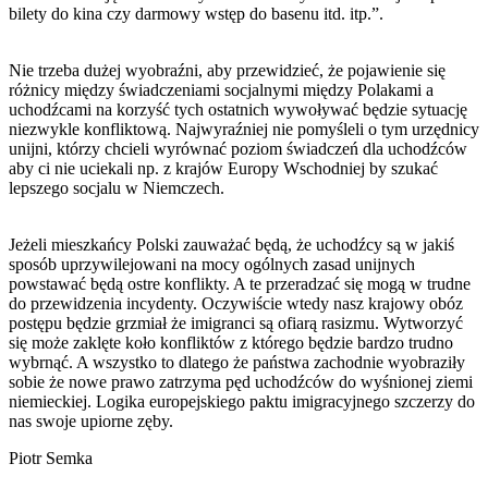
bilety do kina czy darmowy wstęp do basenu itd. itp.”.
Nie trzeba dużej wyobraźni, aby przewidzieć, że pojawienie się
różnicy między świadczeniami socjalnymi między Polakami a
uchodźcami na korzyść tych ostatnich wywoływać będzie sytuację
niezwykle konfliktową. Najwyraźniej nie pomyśleli o tym urzędnicy
unijni, którzy chcieli wyrównać poziom świadczeń dla uchodźców
aby ci nie uciekali np. z krajów Europy Wschodniej by szukać
lepszego socjalu w Niemczech.
Jeżeli mieszkańcy Polski zauważać będą, że uchodźcy są w jakiś
sposób uprzywilejowani na mocy ogólnych zasad unijnych
powstawać będą ostre konflikty. A te przeradzać się mogą w trudne
do przewidzenia incydenty. Oczywiście wtedy nasz krajowy obóz
postępu będzie grzmiał że imigranci są ofiarą rasizmu. Wytworzyć
się może zaklęte koło konfliktów z którego będzie bardzo trudno
wybrnąć. A wszystko to dlatego że państwa zachodnie wyobraziły
sobie że nowe prawo zatrzyma pęd uchodźców do wyśnionej ziemi
niemieckiej. Logika europejskiego paktu imigracyjnego szczerzy do
nas swoje upiorne zęby.
Piotr Semka