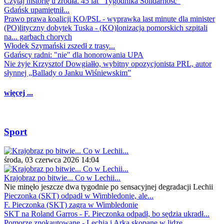
Czytaj historię u źródła. 45 lat "Tygodnika Solidarność"
Gdańsk upamiętnił...
Prawo prawa koalicji KO/PSL - wyprawka last minute dla minister
(PO)lityczny dobytek Tuska - (KO)lonizacja pomorskich szpitali
na... garbach chorych
Włodek Szymański zszedł z trasy...
Gdańscy radni: "nie" dla honorowania UPA
Nie żyje Krzysztof Dowgiałło, wybitny opozycjonista PRL, autor
słynnej „Ballady o Janku Wiśniewskim”
więcej ...
Sport
środa, 03 czerwca 2026 14:04
Krajobraz po bitwie... Co w Lechii...
Nie minęło jeszcze dwa tygodnie po sensacyjnej degradacji Lechii
Pieczonka (SKT) odpadł w Wimbledonie, ale...
F. Pieczonka (SKT) zagra w Wimbledonie
SKT na Roland Garros - F. Pieczonka odpadł, bo sędzia ukradł...
Pomorze znokautowane - Lechia i Arka skopane w lidze