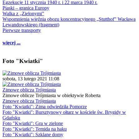
Egzekucje 11 stycznia 1940 r. i 22 marca 1940 r.
Piaski – granica Europy
Walka z „Zielonymi”
Wspomnienia więźnia obozu koncentracyjnego „Stutthof” Wacława
Lewandowskiego (fragment)
Pierwsze transporty
więcej ...
Foto "Kwiatki"
sobota, 13 lutego 2021 11:08
Zimowe oblicza Trójmiasta
Zimowe oblicze Trójmiasta w obiektywie Roberta
Zimowe oblicza Trójmiasta
Foto "Kwiatki": Zima odwiedziła Pomorze
Foto "Kwiatki": Bursztynowy ołtarz w kościele św. Brygidy w
Gdańsku
Foto "Kwiatki": Gra w zielone
Foto "Kwiatki": Temida na haku
Foto "Kwiatki": Szklane domy