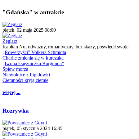
"Gdańska" w antrakcie
piątek, 02 maja 2025 08:00
Żeglarz
Kapitan Nut odważny, romantyczny, bez skazy, poświęcił swoje
„Rowerzyści” Volkera Schmidta
Charlie zmienia się w kurczaka
„Iwona księżniczka Burgunda”
Śpiew morza
Niewolnice z Pipidówki
Ciemności kryją ziemię
więcej ...
Rozrywka
piątek, 05 stycznia 2024 16:35