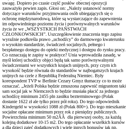
uwagę. Dopiero po czasie część posłów obecnej opozycji
zauważyło pewien zapis. Głosi on: „Należy ustanowić normy
dotyczące warunków przyjmowania osób ubiegających się o
ochronę międzynarodową, które są wystarczające do zapewnienia
im odpowiedniego poziomu życia i porównywalnych warunków
życia że we „WSZYSTKICH PAŃSTWACH
CZŁONKOWSKICH”. Uszczegółowienie znaczenia tego zapisu
wyraźnie podkreśla prawo „uchodźcy” do darmowego kwaterunku
o wysokim standardzie, świadczeń socjalnych, pełnego i
bezpłatnego dostępu do opieki medycznej i dostępu do rynku pracy.
Co oznaczają te zapisy w praktyce? Unia wprowadziła zasadę, w
myśl której uchodźcy objęci będą tak samo porównywalnymi
świadczeniami we wszystkich krajach unijnych, przy czym ich
wysokość będzie równała do standardów w najbogatszych krajach
unijnych na czele z Republiką Federalną Niemiec. Były
korespondent TVP w Berlinie Cezary Gmyz tłumaczy co to może
oznaczać. „Jeżeli Polska będzie zmuszona zapewnić migrantom taki
sam socjal jak w Niemczech to będzie musiała płacić za jednego
uchodźcę minimum 2455 pln zasiłku bezterminowego (Polak
dostanie 1622 zł ale tylko przez pół roku). Do tego odpowiednik
Kindergeld w wysokości 1088 zł (Polak 800+). Do tego mieszkanie
socjalne opłacane minimum przez rok z pieniędzy publicznych.
Powierzchnia minimum 50 m2ÂÂ dla pierwszej osoby, za każdą
kolejną dodatkowe 10-15 m2. Do tego opłacanie wszelkich kursów
a dla dzieci zajęć dodatkowych i wiele innych bonusów jak np.