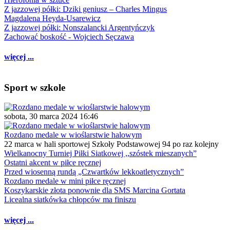
Z jazzowej półki: Dziki geniusz – Charles Mingus
Magdalena Heyda-Usarewicz
Z jazzowej półki: Nonszalancki Argentyńczyk
Zachować boskość - Wojciech Sęczawa
więcej ...
Sport w szkole
sobota, 30 marca 2024 16:46
Rozdano medale w wioślarstwie halowym
22 marca w hali sportowej Szkoły Podstawowej 94 po raz kolejny
Wielkanocny Turniej Piłki Siatkowej ,,szóstek mieszanych”
Ostatni akcent w piłce ręcznej
Przed wiosenną rundą „Czwartków lekkoatletycznych”
Rozdano medale w mini piłce ręcznej
Koszykarskie złota ponownie dla SMS Marcina Gortata
Licealna siatkówka chłopców ma finiszu
więcej ...