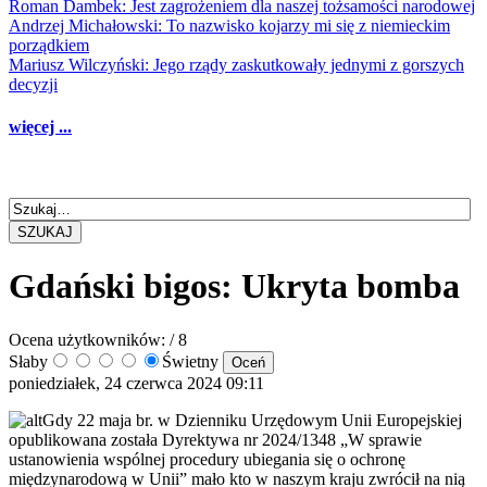
Roman Dambek: Jest zagrożeniem dla naszej tożsamości narodowej
Andrzej Michałowski: To nazwisko kojarzy mi się z niemieckim
porządkiem
Mariusz Wilczyński: Jego rządy zaskutkowały jednymi z gorszych
decyzji
więcej ...
SZUKAJ
Gdański bigos: Ukryta bomba
Ocena użytkowników:
/ 8
Słaby
Świetny
poniedziałek, 24 czerwca 2024 09:11
Gdy 22 maja br. w Dzienniku Urzędowym Unii Europejskiej
opublikowana została Dyrektywa nr 2024/1348 „W sprawie
ustanowienia wspólnej procedury ubiegania się o ochronę
międzynarodową w Unii” mało kto w naszym kraju zwrócił na nią