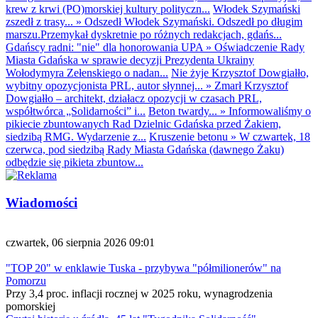
krew z krwi (PO)morskiej kultury polityczn...
Włodek Szymański
zszedł z trasy...
»
Odszedł Włodek Szymański. Odszedł po długim
marszu.Przemykał dyskretnie po różnych redakcjach, gdańs...
Gdańscy radni: "nie" dla honorowania UPA
»
Oświadczenie Rady
Miasta Gdańska w sprawie decyzji Prezydenta Ukrainy
Wołodymyra Zełenskiego o nadan...
Nie żyje Krzysztof Dowgiałło,
wybitny opozycjonista PRL, autor słynnej...
»
Zmarł Krzysztof
Dowgiałło – architekt, działacz opozycji w czasach PRL,
współtwórca „Solidarności” i...
Beton twardy...
»
Informowaliśmy o
pikiecie zbuntowanych Rad Dzielnic Gdańska przed Żakiem,
siedzibą RMG. Wydarzenie z...
Kruszenie betonu
»
W czwartek, 18
czerwca, pod siedzibą Rady Miasta Gdańska (dawnego Żaku)
odbędzie się pikieta zbuntow...
Wiadomości
czwartek, 06 sierpnia 2026 09:01
"TOP 20" w enklawie Tuska - przybywa "półmilionerów" na
Pomorzu
Przy 3,4 proc. inflacji rocznej w 2025 roku, wynagrodzenia
pomorskiej