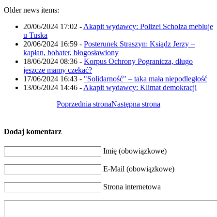
Older news items:
20/06/2024 17:02
-
Akapit wydawcy: Polizei Scholza mebluje
u Tuska
20/06/2024 16:59
-
Posterunek Straszyn: Ksiądz Jerzy –
kapłan, bohater, błogosławiony
18/06/2024 08:36
-
Korpus Ochrony Pogranicza, długo
jeszcze mamy czekać?
17/06/2024 16:43
-
"Solidarność" – taka mała niepodległość
13/06/2024 14:46
-
Akapit wydawcy: Klimat demokracji
Poprzednia strona
Następna strona
Dodaj komentarz
Imię (obowiązkowe)
E-Mail (obowiązkowe)
Strona internetowa