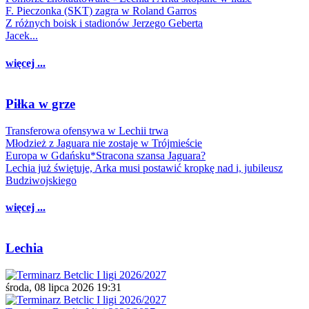
F. Pieczonka (SKT) zagra w Roland Garros
Z różnych boisk i stadionów Jerzego Geberta
Jacek...
więcej ...
Piłka w grze
Transferowa ofensywa w Lechii trwa
Młodzież z Jaguara nie zostaje w Trójmieście
Europa w Gdańsku*Stracona szansa Jaguara?
Lechia już świętuje, Arka musi postawić kropkę nad i, jubileusz
Budziwojskiego
więcej ...
Lechia
środa, 08 lipca 2026 19:31