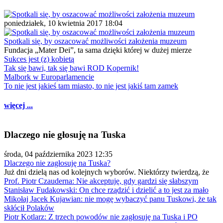
poniedziałek, 10 kwietnia 2017 18:04
Spotkali się, by oszacować możliwości założenia muzeum
Fundacja „Mater Dei”, ta sama dzięki której w dużej mierze
Sukces jest (z) kobietą
Tak się bawi, tak się bawi ROD Kopernik!
Malbork w Europarlamencie
To nie jest jakieś tam miasto, to nie jest jakiś tam zamek
więcej ...
Dlaczego nie głosuję na Tuska
środa, 04 października 2023 12:35
Dlaczego nie zagłosuję na Tuska?
Już dni dzielą nas od kolejnych wyborów. Niektórzy twierdzą, że
Prof. Piotr Czauderna: Nie akceptuję, gdy gardzi się słabszym
Stanisław Fudakowski: On chce rządzić i dzielić a to jest za mało
Mikołaj Jacek Kujawian: nie mogę wybaczyć panu Tuskowi, że tak
skłócił Polaków
Piotr Kotlarz: Z trzech powodów nie zagłosuję na Tuska i PO