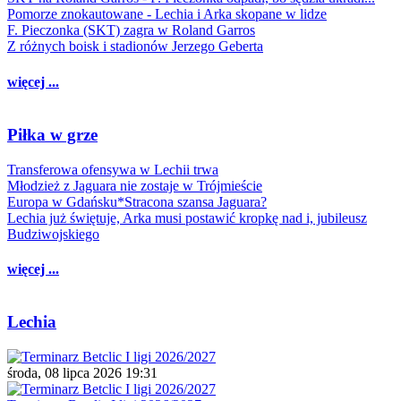
Pomorze znokautowane - Lechia i Arka skopane w lidze
F. Pieczonka (SKT) zagra w Roland Garros
Z różnych boisk i stadionów Jerzego Geberta
więcej ...
Piłka w grze
Transferowa ofensywa w Lechii trwa
Młodzież z Jaguara nie zostaje w Trójmieście
Europa w Gdańsku*Stracona szansa Jaguara?
Lechia już świętuje, Arka musi postawić kropkę nad i, jubileusz
Budziwojskiego
więcej ...
Lechia
środa, 08 lipca 2026 19:31