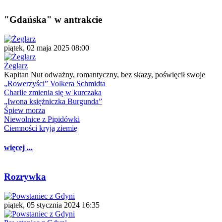
"Gdańska" w antrakcie
piątek, 02 maja 2025 08:00
Żeglarz
Kapitan Nut odważny, romantyczny, bez skazy, poświęcił swoje
„Rowerzyści” Volkera Schmidta
Charlie zmienia się w kurczaka
„Iwona księżniczka Burgunda”
Śpiew morza
Niewolnice z Pipidówki
Ciemności kryją ziemię
więcej ...
Rozrywka
piątek, 05 stycznia 2024 16:35