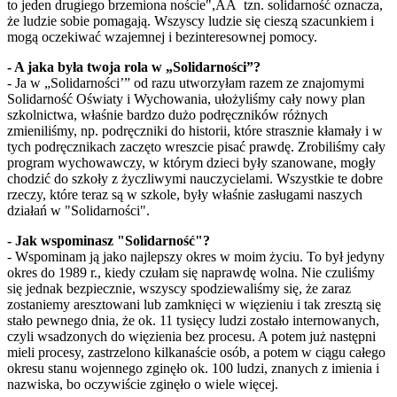
to jeden drugiego brzemiona noście",ÂÂ tzn. solidarność oznacza,
że ludzie sobie pomagają. Wszyscy ludzie się cieszą szacunkiem i
mogą oczekiwać wzajemnej i bezinteresownej pomocy.
- A jaka była twoja rola w „Solidarności”?
- Ja w „Solidarności’” od razu utworzyłam razem ze znajomymi
Solidarność Oświaty i Wychowania, ułożyliśmy cały nowy plan
szkolnictwa, właśnie bardzo dużo podręczników różnych
zmieniliśmy, np. podręczniki do historii, które strasznie kłamały i w
tych podręcznikach zaczęto wreszcie pisać prawdę. Zrobiliśmy cały
program wychowawczy, w którym dzieci były szanowane, mogły
chodzić do szkoły z życzliwymi nauczycielami. Wszystkie te dobre
rzeczy, które teraz są w szkole, były właśnie zasługami naszych
działań w "Solidarności".
- Jak wspominasz "Solidarność"?
- Wspominam ją jako najlepszy okres w moim życiu. To był jedyny
okres do 1989 r., kiedy czułam się naprawdę wolna. Nie czuliśmy
się jednak bezpiecznie, wszyscy spodziewaliśmy się, że zaraz
zostaniemy aresztowani lub zamknięci w więzieniu i tak zresztą się
stało pewnego dnia, że ok. 11 tysięcy ludzi zostało internowanych,
czyli wsadzonych do więzienia bez procesu. A potem już następni
mieli procesy, zastrzelono kilkanaście osób, a potem w ciągu całego
okresu stanu wojennego zginęło ok. 100 ludzi, znanych z imienia i
nazwiska, bo oczywiście zginęło o wiele więcej.