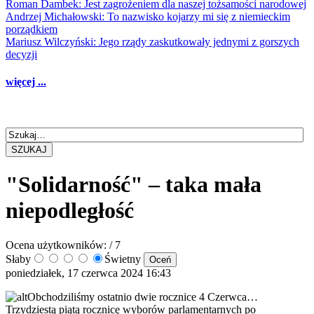
Roman Dambek: Jest zagrożeniem dla naszej tożsamości narodowej
Andrzej Michałowski: To nazwisko kojarzy mi się z niemieckim
porządkiem
Mariusz Wilczyński: Jego rządy zaskutkowały jednymi z gorszych
decyzji
więcej ...
SZUKAJ
"Solidarność" – taka mała
niepodległość
Ocena użytkowników:
/ 7
Słaby
Świetny
poniedziałek, 17 czerwca 2024 16:43
Obchodziliśmy ostatnio dwie rocznice 4 Czerwca…
Trzydziestą piątą rocznicę wyborów parlamentarnych po