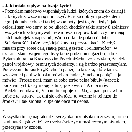
- Jaki miała wpływ na twoje życie?
- Poznałam mnóstwo wspaniałych ludzi, których znam do dzisiaj i
na których zawsze mogłam liczyć. Bardzo dobrym przykładem
tego, jak ludzie chcieli takiej wspólnoty, jest to, że kiedyś, jak
ogłosili stan wojenny, to po ulicach chodziły takie grupy 8 żołnierzy
i wszystkich zatrzymywali, rewidowali i sprawdzali, czy nie mają
takich naklejek z napisami „Wrona orła nie pokona!” lub
„Solidarność”, które przyklejaliśmy na przystankach. Kiedyś
miałam przy sobie całą siatkę pełną gazetek „Solidarności”, w
czasach stanu wojennego były takie podziemne gazetki, bibuła.
Byłam akurat na Krakowskim Przedmieściu i zobaczyłam, że idzie
patrol wojskowy, ośmiu tych żołnierzy, i się bardzo przestraszyłam.
Podeszłam do kiosku „Ruchu” i patrzę na książki, które tam są
wyłożone i pani w kiosku mówi do mnie: „Słucham panią”, a ja
mówię: „Proszę pani, mam ze sobą torbę pełną bibuły (gazetek
podziemnych), czy mogę ją tutaj postawić?”. A ona mówi
„Będziemy udawać, że pani tu kupuje książkę, a pani postawi tu
torbę z tej strony, jak oni się odwrócą, to wezmę ją od razu do
środka.” I tak zrobiła. Zupełnie obca mi osoba...
*
Wszystko to się nagrało, dziewczynka przepisała do zeszytu, bo ich
pani uważa (słusznie), że trzeba ćwiczyć umysł ręcznym pisaniem, i
przeczytała w szkole.