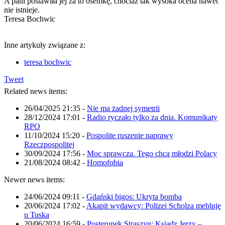
A pani postawiła jej za to ósemkę, chociaż tak wysoka ocena nawet
nie istnieje.
Teresa Bochwic
Inne artykuły związane z:
teresa bochwic
Tweet
Related news items:
26/04/2025 21:35
-
Nie ma żadnej symetrii
28/12/2024 17:01
-
Radio ryczało tylko za dnia. Komunikaty
RPO
11/10/2024 15:20
-
Pospolite ruszenie naprawy
Rzeczpospolitej
30/09/2024 17:56
-
Moc sprawcza. Tego chcą młodzi Polacy
21/08/2024 08:42
-
Homofobia
Newer news items:
24/06/2024 09:11
-
Gdański bigos: Ukryta bomba
20/06/2024 17:02
-
Akapit wydawcy: Polizei Scholza mebluje
u Tuska
20/06/2024 16:59
-
Posterunek Straszyn: Ksiądz Jerzy –