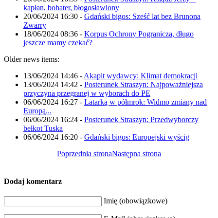
kapłan, bohater, błogosławiony
20/06/2024 16:30
-
Gdański bigos: Sześć lat bez Brunona
Zwarry
18/06/2024 08:36
-
Korpus Ochrony Pogranicza, długo
jeszcze mamy czekać?
Older news items:
13/06/2024 14:46
-
Akapit wydawcy: Klimat demokracji
13/06/2024 14:42
-
Posterunek Straszyn: Najpoważniejsza
przyczyna przegranej w wyborach do PE
06/06/2024 16:27
-
Latarką w półmrok: Widmo zmiany nad
Europą...
06/06/2024 16:24
-
Posterunek Straszyn: Przedwyborczy
bełkot Tuska
06/06/2024 16:20
-
Gdański bigos: Europejski wyścig
Poprzednia strona
Następna strona
Dodaj komentarz
Imię (obowiązkowe)