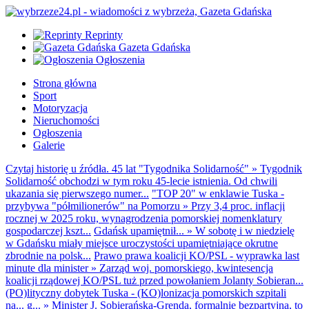
Reprinty
Gazeta Gdańska
Ogłoszenia
Strona główna
Sport
Motoryzacja
Nieruchomości
Ogłoszenia
Galerie
Czytaj historię u źródła. 45 lat "Tygodnika Solidarność"
»
Tygodnik
Solidarność obchodzi w tym roku 45-lecie istnienia. Od chwili
ukazania się pierwszego numer...
"TOP 20" w enklawie Tuska -
przybywa "półmilionerów" na Pomorzu
»
Przy 3,4 proc. inflacji
rocznej w 2025 roku, wynagrodzenia pomorskiej nomenklatury
gospodarczej kszt...
Gdańsk upamiętnił...
»
W sobotę i w niedzielę
w Gdańsku miały miejsce uroczystości upamiętniające okrutne
zbrodnie na polsk...
Prawo prawa koalicji KO/PSL - wyprawka last
minute dla minister
»
Zarząd woj. pomorskiego, kwintesencja
koalicji rządowej KO/PSL tuż przed powołaniem Jolanty Sobieran...
(PO)lityczny dobytek Tuska - (KO)lonizacja pomorskich szpitali
na... g...
»
Minister J. Sobierańska-Grenda, formalnie bezpartyjna, to