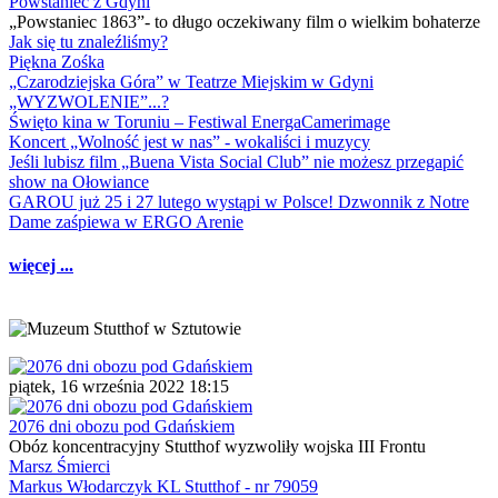
Powstaniec z Gdyni
„Powstaniec 1863”- to długo oczekiwany film o wielkim bohaterze
Jak się tu znaleźliśmy?
Piękna Zośka
„Czarodziejska Góra” w Teatrze Miejskim w Gdyni
„WYZWOLENIE”...?
Święto kina w Toruniu – Festiwal EnergaCamerimage
Koncert „Wolność jest w nas” - wokaliści i muzycy
Jeśli lubisz film „Buena Vista Social Club” nie możesz przegapić
show na Ołowiance
GAROU już 25 i 27 lutego wystąpi w Polsce! Dzwonnik z Notre
Dame zaśpiewa w ERGO Arenie
więcej ...
piątek, 16 września 2022 18:15
2076 dni obozu pod Gdańskiem
Obóz koncentracyjny Stutthof wyzwoliły wojska III Frontu
Marsz Śmierci
Markus Włodarczyk KL Stutthof - nr 79059