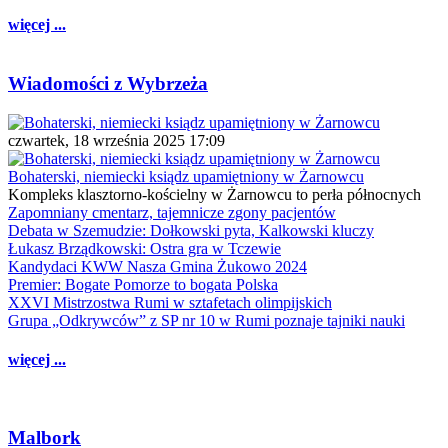
więcej ...
Wiadomości z Wybrzeża
czwartek, 18 września 2025 17:09
Bohaterski, niemiecki ksiądz upamiętniony w Żarnowcu
Kompleks klasztorno-kościelny w Żarnowcu to perła północnych
Zapomniany cmentarz, tajemnicze zgony pacjentów
Debata w Szemudzie: Dołkowski pyta, Kalkowski kluczy
Łukasz Brządkowski: Ostra gra w Tczewie
Kandydaci KWW Nasza Gmina Żukowo 2024
Premier: Bogate Pomorze to bogata Polska
XXVI Mistrzostwa Rumi w sztafetach olimpijskich
Grupa „Odkrywców” z SP nr 10 w Rumi poznaje tajniki nauki
więcej ...
Malbork