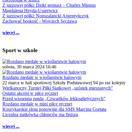
Z jazzowej półki: Dziki geniusz – Charles Mingus
Magdalena Heyda-Usarewicz
Z jazzowej półki: Nonszalancki Argentyńczyk
Zachować boskość - Wojciech Sęczawa
więcej ...
Sport w szkole
sobota, 30 marca 2024 16:46
Rozdano medale w wioślarstwie halowym
22 marca w hali sportowej Szkoły Podstawowej 94 po raz kolejny
Wielkanocny Turniej Piłki Siatkowej ,,szóstek mieszanych”
Ostatni akcent w piłce ręcznej
Przed wiosenną rundą „Czwartków lekkoatletycznych”
Rozdano medale w mini piłce ręcznej
Koszykarskie złota ponownie dla SMS Marcina Gortata
Licealna siatkówka chłopców ma finiszu
więcej ...