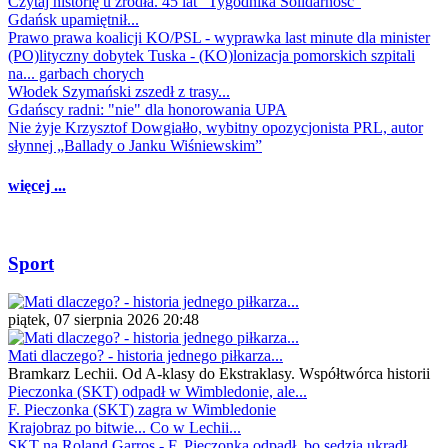
Czytaj historię u źródła. 45 lat "Tygodnika Solidarność"
Gdańsk upamiętnił...
Prawo prawa koalicji KO/PSL - wyprawka last minute dla minister
(PO)lityczny dobytek Tuska - (KO)lonizacja pomorskich szpitali
na... garbach chorych
Włodek Szymański zszedł z trasy...
Gdańscy radni: "nie" dla honorowania UPA
Nie żyje Krzysztof Dowgiałło, wybitny opozycjonista PRL, autor
słynnej „Ballady o Janku Wiśniewskim”
więcej ...
Sport
piątek, 07 sierpnia 2026 20:48
Mati dlaczego? - historia jednego piłkarza...
Bramkarz Lechii. Od A-klasy do Ekstraklasy. Współtwórca historii
Pieczonka (SKT) odpadł w Wimbledonie, ale...
F. Pieczonka (SKT) zagra w Wimbledonie
Krajobraz po bitwie... Co w Lechii...
SKT na Roland Garros - F. Pieczonka odpadł, bo sędzia ukradł...