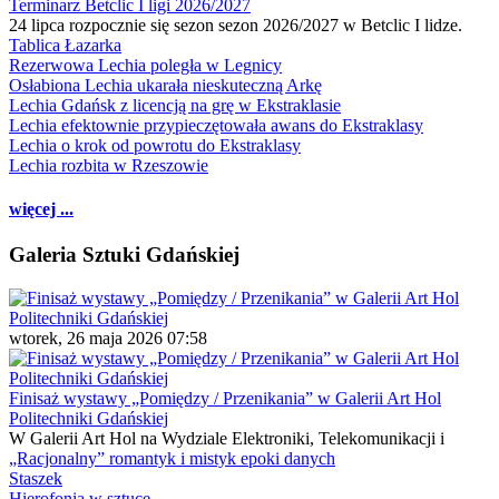
Terminarz Betclic I ligi 2026/2027
24 lipca rozpocznie się sezon sezon 2026/2027 w Betclic I lidze.
Tablica Łazarka
Rezerwowa Lechia poległa w Legnicy
Osłabiona Lechia ukarała nieskuteczną Arkę
Lechia Gdańsk z licencją na grę w Ekstraklasie
Lechia efektownie przypieczętowała awans do Ekstraklasy
Lechia o krok od powrotu do Ekstraklasy
Lechia rozbita w Rzeszowie
więcej ...
Galeria Sztuki Gdańskiej
wtorek, 26 maja 2026 07:58
Finisaż wystawy „Pomiędzy / Przenikania” w Galerii Art Hol
Politechniki Gdańskiej
W Galerii Art Hol na Wydziale Elektroniki, Telekomunikacji i
„Racjonalny” romantyk i mistyk epoki danych
Staszek
Hierofonia w sztuce