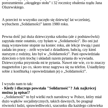
porozumieniu „okrągłego stołu” i 32 rocznicę obalenia rządu Jana
Olszewskiego.
A przecież to wszystko zaczęło się dziewięć lat wcześniej,
wybuchem „Solidarności” latem 1980 roku.
Pewna dość już duża dziewczynka szkolna (ale z podstawówki)
zapytała mnie ostatnio, czy byłam w „Solidarności”. Bo oni już
mają wystawione stopnie na koniec roku, ale lekcje trwają i pani
zadała im pracę – zrób wywiad z dziadkiem, babcią, czy kimś
starszym z rodziny, kto był w „Solidarności”. Pani opowiedziała
dzieciom o tym trochę i układali razem pytania do wywiadu.
Dziewczynka przyniosła mi te pytania. Nawet nie wie, co to znaczy
magnetofon i po co, skoro teraz nagrywa się na telefon. Usiadłyśmy
sobie z konfiturką i opowiedziałam jej o „Solidarności”.
I wyszło nam to tak:
- Kiedy i dlaczego powstała "Solidarność"? Jak najkrócej
można ją opisać?
- „Solidarność” to był wielki ruch narodowy w Polsce, który miał
dużo wątków socjalistycznych, takich dawnych, bo pragnął
równości ludzi, sprawiedliwości, szacunku dla każdego człowieka