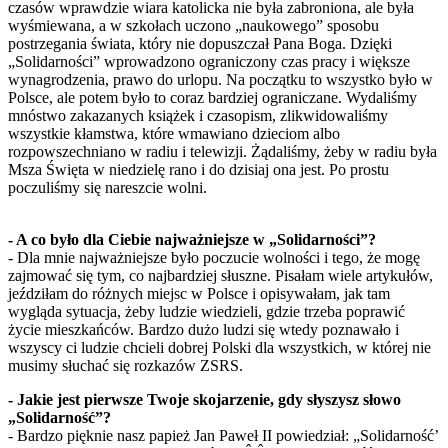
czasów wprawdzie wiara katolicka nie była zabroniona, ale była
wyśmiewana, a w szkołach uczono „naukowego” sposobu
postrzegania świata, który nie dopuszczał Pana Boga. Dzięki
„Solidarności” wprowadzono ograniczony czas pracy i większe
wynagrodzenia, prawo do urlopu. Na początku to wszystko było w
Polsce, ale potem było to coraz bardziej ograniczane. Wydaliśmy
mnóstwo zakazanych książek i czasopism, zlikwidowaliśmy
wszystkie kłamstwa, które wmawiano dzieciom albo
rozpowszechniano w radiu i telewizji. Żądaliśmy, żeby w radiu była
Msza Święta w niedzielę rano i do dzisiaj ona jest. Po prostu
poczuliśmy się nareszcie wolni.
- A co było dla Ciebie najważniejsze w „Solidarności”?
- Dla mnie najważniejsze było poczucie wolności i tego, że mogę
zajmować się tym, co najbardziej słuszne. Pisałam wiele artykułów,
jeździłam do różnych miejsc w Polsce i opisywałam, jak tam
wygląda sytuacja, żeby ludzie wiedzieli, gdzie trzeba poprawić
życie mieszkańców. Bardzo dużo ludzi się wtedy poznawało i
wszyscy ci ludzie chcieli dobrej Polski dla wszystkich, w której nie
musimy słuchać się rozkazów ZSRS.
- Jakie jest pierwsze Twoje skojarzenie, gdy słyszysz słowo
„Solidarność”?
- Bardzo pięknie nasz papież Jan Paweł II powiedział: „Solidarność’