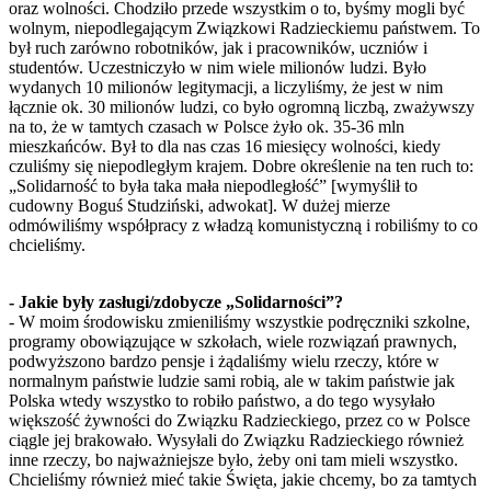
oraz wolności. Chodziło przede wszystkim o to, byśmy mogli być
wolnym, niepodlegającym Związkowi Radzieckiemu państwem. To
był ruch zarówno robotników, jak i pracowników, uczniów i
studentów. Uczestniczyło w nim wiele milionów ludzi. Było
wydanych 10 milionów legitymacji, a liczyliśmy, że jest w nim
łącznie ok. 30 milionów ludzi, co było ogromną liczbą, zważywszy
na to, że w tamtych czasach w Polsce żyło ok. 35-36 mln
mieszkańców. Był to dla nas czas 16 miesięcy wolności, kiedy
czuliśmy się niepodległym krajem. Dobre określenie na ten ruch to:
„Solidarność to była taka mała niepodległość” [wymyślił to
cudowny Boguś Studziński, adwokat]. W dużej mierze
odmówiliśmy współpracy z władzą komunistyczną i robiliśmy to co
chcieliśmy.
- Jakie były zasługi/zdobycze „Solidarności”?
- W moim środowisku zmieniliśmy wszystkie podręczniki szkolne,
programy obowiązujące w szkołach, wiele rozwiązań prawnych,
podwyższono bardzo pensje i żądaliśmy wielu rzeczy, które w
normalnym państwie ludzie sami robią, ale w takim państwie jak
Polska wtedy wszystko to robiło państwo, a do tego wysyłało
większość żywności do Związku Radzieckiego, przez co w Polsce
ciągle jej brakowało. Wysyłali do Związku Radzieckiego również
inne rzeczy, bo najważniejsze było, żeby oni tam mieli wszystko.
Chcieliśmy również mieć takie Święta, jakie chcemy, bo za tamtych