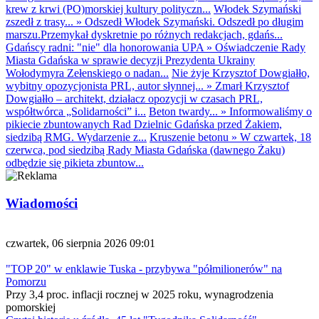
krew z krwi (PO)morskiej kultury polityczn...
Włodek Szymański
zszedł z trasy...
»
Odszedł Włodek Szymański. Odszedł po długim
marszu.Przemykał dyskretnie po różnych redakcjach, gdańs...
Gdańscy radni: "nie" dla honorowania UPA
»
Oświadczenie Rady
Miasta Gdańska w sprawie decyzji Prezydenta Ukrainy
Wołodymyra Zełenskiego o nadan...
Nie żyje Krzysztof Dowgiałło,
wybitny opozycjonista PRL, autor słynnej...
»
Zmarł Krzysztof
Dowgiałło – architekt, działacz opozycji w czasach PRL,
współtwórca „Solidarności” i...
Beton twardy...
»
Informowaliśmy o
pikiecie zbuntowanych Rad Dzielnic Gdańska przed Żakiem,
siedzibą RMG. Wydarzenie z...
Kruszenie betonu
»
W czwartek, 18
czerwca, pod siedzibą Rady Miasta Gdańska (dawnego Żaku)
odbędzie się pikieta zbuntow...
Wiadomości
czwartek, 06 sierpnia 2026 09:01
"TOP 20" w enklawie Tuska - przybywa "półmilionerów" na
Pomorzu
Przy 3,4 proc. inflacji rocznej w 2025 roku, wynagrodzenia
pomorskiej