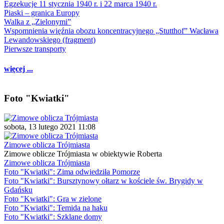
Egzekucje 11 stycznia 1940 r. i 22 marca 1940 r.
Piaski – granica Europy
Walka z „Zielonymi”
Wspomnienia więźnia obozu koncentracyjnego „Stutthof” Wacława
Lewandowskiego (fragment)
Pierwsze transporty
więcej ...
Foto "Kwiatki"
sobota, 13 lutego 2021 11:08
Zimowe oblicza Trójmiasta
Zimowe oblicze Trójmiasta w obiektywie Roberta
Zimowe oblicza Trójmiasta
Foto "Kwiatki": Zima odwiedziła Pomorze
Foto "Kwiatki": Bursztynowy ołtarz w kościele św. Brygidy w
Gdańsku
Foto "Kwiatki": Gra w zielone
Foto "Kwiatki": Temida na haku
Foto "Kwiatki": Szklane domy