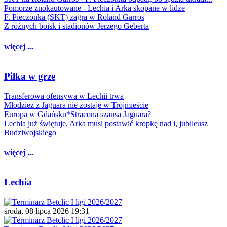
Pomorze znokautowane - Lechia i Arka skopane w lidze
F. Pieczonka (SKT) zagra w Roland Garros
Z różnych boisk i stadionów Jerzego Geberta
więcej ...
Piłka w grze
Transferowa ofensywa w Lechii trwa
Młodzież z Jaguara nie zostaje w Trójmieście
Europa w Gdańsku*Stracona szansa Jaguara?
Lechia już świętuje, Arka musi postawić kropkę nad i, jubileusz
Budziwojskiego
więcej ...
Lechia
środa, 08 lipca 2026 19:31