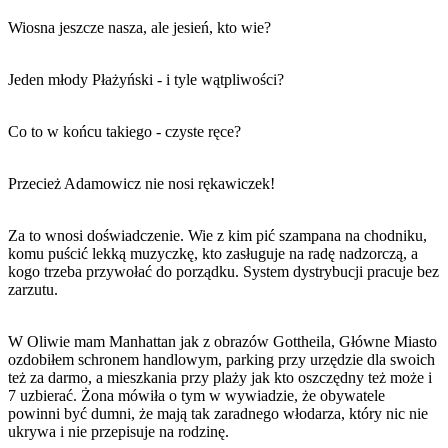
Wiosna jeszcze nasza, ale jesień, kto wie?
Jeden młody Płażyński - i tyle wątpliwości?
Co to w końcu takiego - czyste ręce?
Przecież Adamowicz nie nosi rękawiczek!
Za to wnosi doświadczenie. Wie z kim pić szampana na chodniku,
komu puścić lekką muzyczkę, kto zasługuje na radę nadzorczą, a
kogo trzeba przywołać do porządku. System dystrybucji pracuje bez
zarzutu.
W Oliwie mam Manhattan jak z obrazów Gottheila, Główne Miasto
ozdobiłem schronem handlowym, parking przy urzędzie dla swoich
też za darmo, a mieszkania przy plaży jak kto oszczędny też może i
7 uzbierać. Żona mówiła o tym w wywiadzie, że obywatele
powinni być dumni, że mają tak zaradnego włodarza, który nic nie
ukrywa i nie przepisuje na rodzinę.