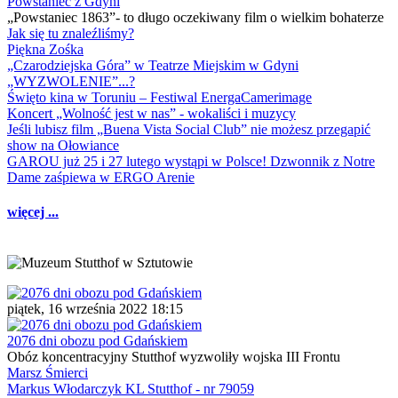
Powstaniec z Gdyni
„Powstaniec 1863”- to długo oczekiwany film o wielkim bohaterze
Jak się tu znaleźliśmy?
Piękna Zośka
„Czarodziejska Góra” w Teatrze Miejskim w Gdyni
„WYZWOLENIE”...?
Święto kina w Toruniu – Festiwal EnergaCamerimage
Koncert „Wolność jest w nas” - wokaliści i muzycy
Jeśli lubisz film „Buena Vista Social Club” nie możesz przegapić
show na Ołowiance
GAROU już 25 i 27 lutego wystąpi w Polsce! Dzwonnik z Notre
Dame zaśpiewa w ERGO Arenie
więcej ...
piątek, 16 września 2022 18:15
2076 dni obozu pod Gdańskiem
Obóz koncentracyjny Stutthof wyzwoliły wojska III Frontu
Marsz Śmierci
Markus Włodarczyk KL Stutthof - nr 79059