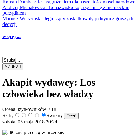
Roman Dambek: Jest zagrożeniem dla naszej tożsamości narodowej
Andrzej Michałowski: To nazwisko kojarzy mi się z niemieckim
porządkiem
Mariusz Wilczyński: Jego rządy zaskutkowały jednymi z gorszych
decyzji
więcej ...
SZUKAJ
Akapit wydawcy: Los
człowieka bez władzy
Ocena użytkowników:
/ 18
Słaby
Świetny
sobota, 05 maja 2018 20:24
Czuć przeciąg w urzędzie.