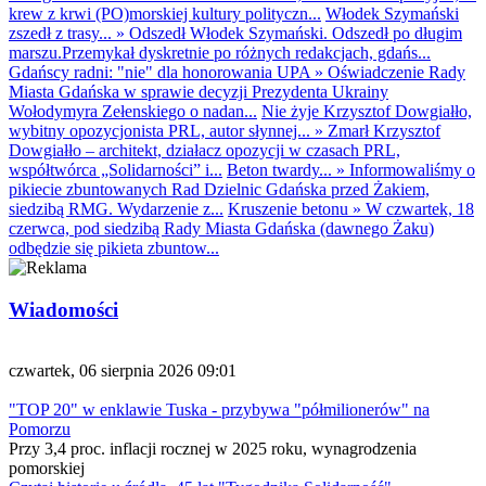
krew z krwi (PO)morskiej kultury polityczn...
Włodek Szymański
zszedł z trasy...
»
Odszedł Włodek Szymański. Odszedł po długim
marszu.Przemykał dyskretnie po różnych redakcjach, gdańs...
Gdańscy radni: "nie" dla honorowania UPA
»
Oświadczenie Rady
Miasta Gdańska w sprawie decyzji Prezydenta Ukrainy
Wołodymyra Zełenskiego o nadan...
Nie żyje Krzysztof Dowgiałło,
wybitny opozycjonista PRL, autor słynnej...
»
Zmarł Krzysztof
Dowgiałło – architekt, działacz opozycji w czasach PRL,
współtwórca „Solidarności” i...
Beton twardy...
»
Informowaliśmy o
pikiecie zbuntowanych Rad Dzielnic Gdańska przed Żakiem,
siedzibą RMG. Wydarzenie z...
Kruszenie betonu
»
W czwartek, 18
czerwca, pod siedzibą Rady Miasta Gdańska (dawnego Żaku)
odbędzie się pikieta zbuntow...
Wiadomości
czwartek, 06 sierpnia 2026 09:01
"TOP 20" w enklawie Tuska - przybywa "półmilionerów" na
Pomorzu
Przy 3,4 proc. inflacji rocznej w 2025 roku, wynagrodzenia
pomorskiej