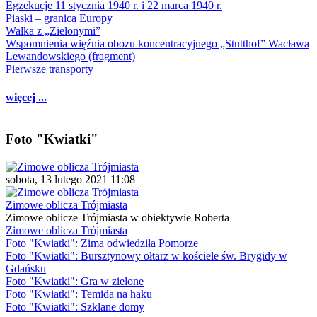
Egzekucje 11 stycznia 1940 r. i 22 marca 1940 r.
Piaski – granica Europy
Walka z „Zielonymi”
Wspomnienia więźnia obozu koncentracyjnego „Stutthof” Wacława
Lewandowskiego (fragment)
Pierwsze transporty
więcej ...
Foto "Kwiatki"
sobota, 13 lutego 2021 11:08
Zimowe oblicza Trójmiasta
Zimowe oblicze Trójmiasta w obiektywie Roberta
Zimowe oblicza Trójmiasta
Foto "Kwiatki": Zima odwiedziła Pomorze
Foto "Kwiatki": Bursztynowy ołtarz w kościele św. Brygidy w
Gdańsku
Foto "Kwiatki": Gra w zielone
Foto "Kwiatki": Temida na haku
Foto "Kwiatki": Szklane domy