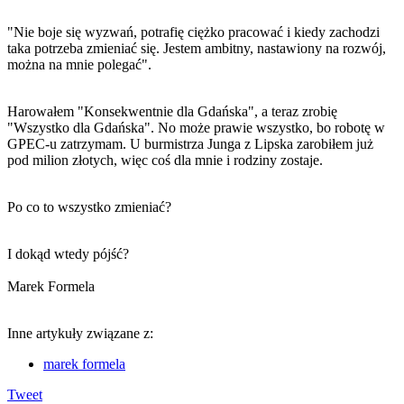
"Nie boje się wyzwań, potrafię ciężko pracować i kiedy zachodzi
taka potrzeba zmieniać się. Jestem ambitny, nastawiony na rozwój,
można na mnie polegać".
Harowałem "Konsekwentnie dla Gdańska", a teraz zrobię
"Wszystko dla Gdańska". No może prawie wszystko, bo robotę w
GPEC-u zatrzymam. U burmistrza Junga z Lipska zarobiłem już
pod milion złotych, więc coś dla mnie i rodziny zostaje.
Po co to wszystko zmieniać?
I dokąd wtedy pójść?
Marek Formela
Inne artykuły związane z:
marek formela
Tweet