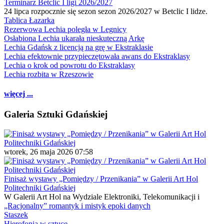
Terminarz Betclic I ligi 2026/2027
24 lipca rozpocznie się sezon sezon 2026/2027 w Betclic I lidze.
Tablica Łazarka
Rezerwowa Lechia poległa w Legnicy
Osłabiona Lechia ukarała nieskuteczną Arkę
Lechia Gdańsk z licencją na grę w Ekstraklasie
Lechia efektownie przypieczętowała awans do Ekstraklasy
Lechia o krok od powrotu do Ekstraklasy
Lechia rozbita w Rzeszowie
więcej ...
Galeria Sztuki Gdańskiej
wtorek, 26 maja 2026 07:58
Finisaż wystawy „Pomiędzy / Przenikania” w Galerii Art Hol
Politechniki Gdańskiej
W Galerii Art Hol na Wydziale Elektroniki, Telekomunikacji i
„Racjonalny” romantyk i mistyk epoki danych
Staszek
Hierofonia w sztuce