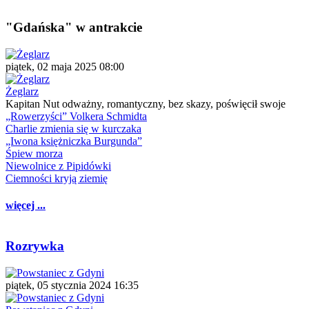
"Gdańska" w antrakcie
piątek, 02 maja 2025 08:00
Żeglarz
Kapitan Nut odważny, romantyczny, bez skazy, poświęcił swoje
„Rowerzyści” Volkera Schmidta
Charlie zmienia się w kurczaka
„Iwona księżniczka Burgunda”
Śpiew morza
Niewolnice z Pipidówki
Ciemności kryją ziemię
więcej ...
Rozrywka
piątek, 05 stycznia 2024 16:35