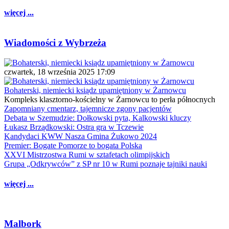
więcej ...
Wiadomości z Wybrzeża
czwartek, 18 września 2025 17:09
Bohaterski, niemiecki ksiądz upamiętniony w Żarnowcu
Kompleks klasztorno-kościelny w Żarnowcu to perła północnych
Zapomniany cmentarz, tajemnicze zgony pacjentów
Debata w Szemudzie: Dołkowski pyta, Kalkowski kluczy
Łukasz Brządkowski: Ostra gra w Tczewie
Kandydaci KWW Nasza Gmina Żukowo 2024
Premier: Bogate Pomorze to bogata Polska
XXVI Mistrzostwa Rumi w sztafetach olimpijskich
Grupa „Odkrywców” z SP nr 10 w Rumi poznaje tajniki nauki
więcej ...
Malbork