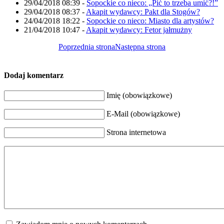
29/04/2018 08:39
-
Sopockie co nieco: „Pić to trzeba umić?!”
29/04/2018 08:37
-
Akapit wydawcy: Pakt dla Stogów?
24/04/2018 18:22
-
Sopockie co nieco: Miasto dla artystów?
21/04/2018 10:47
-
Akapit wydawcy: Fetor jałmużny
Poprzednia strona
Następna strona
Dodaj komentarz
Imię (obowiązkowe)
E-Mail (obowiązkowe)
Strona internetowa