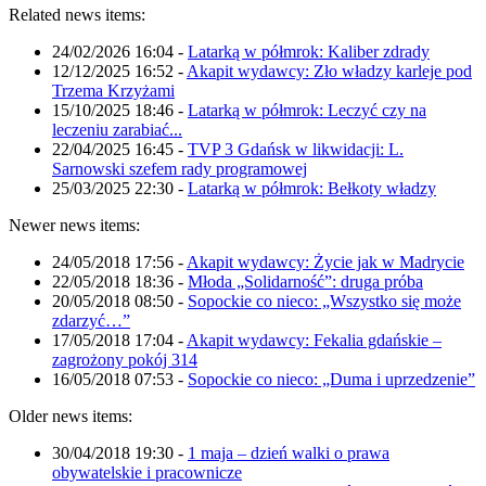
Related news items:
24/02/2026 16:04
-
Latarką w półmrok: Kaliber zdrady
12/12/2025 16:52
-
Akapit wydawcy: Zło władzy karleje pod
Trzema Krzyżami
15/10/2025 18:46
-
Latarką w półmrok: Leczyć czy na
leczeniu zarabiać...
22/04/2025 16:45
-
TVP 3 Gdańsk w likwidacji: L.
Sarnowski szefem rady programowej
25/03/2025 22:30
-
Latarką w półmrok: Bełkoty władzy
Newer news items:
24/05/2018 17:56
-
Akapit wydawcy: Życie jak w Madrycie
22/05/2018 18:36
-
Młoda „Solidarność”: druga próba
20/05/2018 08:50
-
Sopockie co nieco: „Wszystko się może
zdarzyć…”
17/05/2018 17:04
-
Akapit wydawcy: Fekalia gdańskie –
zagrożony pokój 314
16/05/2018 07:53
-
Sopockie co nieco: „Duma i uprzedzenie”
Older news items:
30/04/2018 19:30
-
1 maja – dzień walki o prawa
obywatelskie i pracownicze