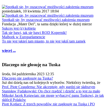
poniedziałek, 10 kwietnia 2017 18:04
Spotkali się, by oszacować możliwości założenia muzeum
Fundacja „Mater Dei”, ta sama dzięki której w dużej mierze
Sukces jest (z) kobietą
Tak się bawi, tak się bawi ROD Kopernik!
Malbork w Europarlamencie
To nie jest jakieś tam miasto, to nie jest jakiś tam zamek
więcej ...
Dlaczego nie głosuję na Tuska
środa, 04 października 2023 12:35
Dlaczego nie zagłosuję na Tuska?
Już dni dzielą nas od kolejnych wyborów. Niektórzy twierdzą, że
Prof. Piotr Czauderna: Nie akceptuję, gdy gardzi się słabszym
Stanisław Fudakowski: On chce rządzić i dzielić a to jest za mało
Mikołaj Jacek Kujawian: nie mogę wybaczyć panu Tuskowi, że tak
skłócił Polaków
Piotr Kotlarz: Z trzech powodów nie zagłosuję na Tuska i PO