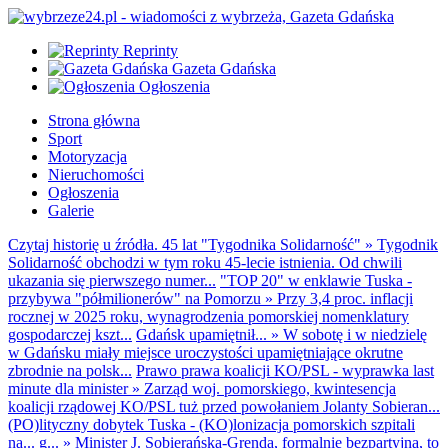
Reprinty
Gazeta Gdańska
Ogłoszenia
Strona główna
Sport
Motoryzacja
Nieruchomości
Ogłoszenia
Galerie
Czytaj historię u źródła. 45 lat "Tygodnika Solidarność"
»
Tygodnik
Solidarność obchodzi w tym roku 45-lecie istnienia. Od chwili
ukazania się pierwszego numer...
"TOP 20" w enklawie Tuska -
przybywa "półmilionerów" na Pomorzu
»
Przy 3,4 proc. inflacji
rocznej w 2025 roku, wynagrodzenia pomorskiej nomenklatury
gospodarczej kszt...
Gdańsk upamiętnił...
»
W sobotę i w niedzielę
w Gdańsku miały miejsce uroczystości upamiętniające okrutne
zbrodnie na polsk...
Prawo prawa koalicji KO/PSL - wyprawka last
minute dla minister
»
Zarząd woj. pomorskiego, kwintesencja
koalicji rządowej KO/PSL tuż przed powołaniem Jolanty Sobieran...
(PO)lityczny dobytek Tuska - (KO)lonizacja pomorskich szpitali
na... g...
»
Minister J. Sobierańska-Grenda, formalnie bezpartyjna, to