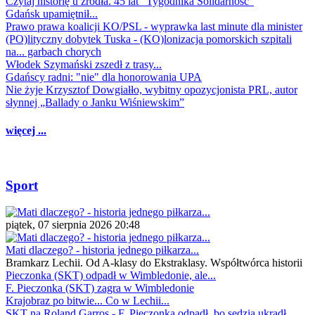
Czytaj historię u źródła. 45 lat "Tygodnika Solidarność"
Gdańsk upamiętnił...
Prawo prawa koalicji KO/PSL - wyprawka last minute dla minister
(PO)lityczny dobytek Tuska - (KO)lonizacja pomorskich szpitali
na... garbach chorych
Włodek Szymański zszedł z trasy...
Gdańscy radni: "nie" dla honorowania UPA
Nie żyje Krzysztof Dowgiałło, wybitny opozycjonista PRL, autor
słynnej „Ballady o Janku Wiśniewskim”
więcej ...
Sport
piątek, 07 sierpnia 2026 20:48
Mati dlaczego? - historia jednego piłkarza...
Bramkarz Lechii. Od A-klasy do Ekstraklasy. Współtwórca historii
Pieczonka (SKT) odpadł w Wimbledonie, ale...
F. Pieczonka (SKT) zagra w Wimbledonie
Krajobraz po bitwie... Co w Lechii...
SKT na Roland Garros - F. Pieczonka odpadł, bo sędzia ukradł...