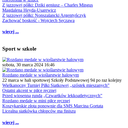
Z jazzowej półki: Dziki geniusz – Charles Mingus
Magdalena Heyda-Usarewicz
Z jazzowej półki: Nonszalancki Argentyńczyk
Zachować boskość - Wojciech Sęczawa
więcej ...
Sport w szkole
sobota, 30 marca 2024 16:46
Rozdano medale w wioślarstwie halowym
22 marca w hali sportowej Szkoły Podstawowej 94 po raz kolejny
Wielkanocny Turniej Piłki Siatkowej ,,szóstek mieszanych”
Ostatni akcent w piłce ręcznej
Przed wiosenną rundą „Czwartków lekkoatletycznych”
Rozdano medale w mini piłce ręcznej
Koszykarskie złota ponownie dla SMS Marcina Gortata
Licealna siatkówka chłopców ma finiszu
więcej ...