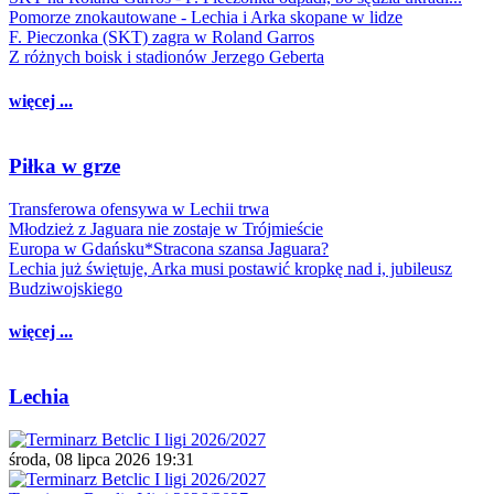
Pomorze znokautowane - Lechia i Arka skopane w lidze
F. Pieczonka (SKT) zagra w Roland Garros
Z różnych boisk i stadionów Jerzego Geberta
więcej ...
Piłka w grze
Transferowa ofensywa w Lechii trwa
Młodzież z Jaguara nie zostaje w Trójmieście
Europa w Gdańsku*Stracona szansa Jaguara?
Lechia już świętuje, Arka musi postawić kropkę nad i, jubileusz
Budziwojskiego
więcej ...
Lechia
środa, 08 lipca 2026 19:31