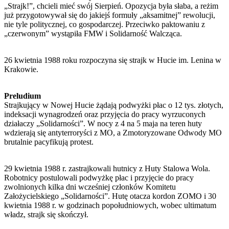
„Strajk!”, chcieli mieć swój Sierpień. Opozycja była słaba, a reżim
już przygotowywał się do jakiejś formuły „aksamitnej” rewolucji,
nie tyle politycznej, co gospodarczej. Przeciwko paktowaniu z
„czerwonym” wystąpiła FMW i Solidarność Walcząca.
26 kwietnia 1988 roku rozpoczyna się strajk w Hucie im. Lenina w
Krakowie.
Preludium
Strajkujący w Nowej Hucie żądają podwyżki płac o 12 tys. złotych,
indeksacji wynagrodzeń oraz przyjęcia do pracy wyrzuconych
działaczy „Solidarności”. W nocy z 4 na 5 maja na teren huty
wdzierają się antyterroryści z MO, a Zmotoryzowane Odwody MO
brutalnie pacyfikują protest.
29 kwietnia 1988 r. zastrajkowali hutnicy z Huty Stalowa Wola.
Robotnicy postulowali podwyżkę płac i przyjęcie do pracy
zwolnionych kilka dni wcześniej członków Komitetu
Założycielskiego „Solidarności”. Hutę otacza kordon ZOMO i 30
kwietnia 1988 r. w godzinach popołudniowych, wobec ultimatum
władz, strajk się skończył.