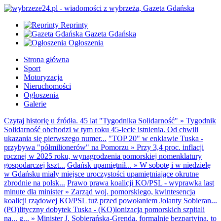
Reprinty
Gazeta Gdańska
Ogłoszenia
Strona główna
Sport
Motoryzacja
Nieruchomości
Ogłoszenia
Galerie
Czytaj historię u źródła. 45 lat "Tygodnika Solidarność"
»
Tygodnik
Solidarność obchodzi w tym roku 45-lecie istnienia. Od chwili
ukazania się pierwszego numer...
"TOP 20" w enklawie Tuska -
przybywa "półmilionerów" na Pomorzu
»
Przy 3,4 proc. inflacji
rocznej w 2025 roku, wynagrodzenia pomorskiej nomenklatury
gospodarczej kszt...
Gdańsk upamiętnił...
»
W sobotę i w niedzielę
w Gdańsku miały miejsce uroczystości upamiętniające okrutne
zbrodnie na polsk...
Prawo prawa koalicji KO/PSL - wyprawka last
minute dla minister
»
Zarząd woj. pomorskiego, kwintesencja
koalicji rządowej KO/PSL tuż przed powołaniem Jolanty Sobieran...
(PO)lityczny dobytek Tuska - (KO)lonizacja pomorskich szpitali
na... g...
»
Minister J. Sobierańska-Grenda, formalnie bezpartyjna, to