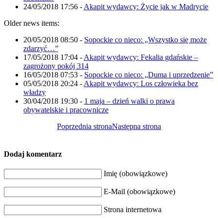
24/05/2018 17:56
-
Akapit wydawcy: Życie jak w Madrycie
Older news items:
20/05/2018 08:50
-
Sopockie co nieco: „Wszystko się może
zdarzyć…”
17/05/2018 17:04
-
Akapit wydawcy: Fekalia gdańskie –
zagrożony pokój 314
16/05/2018 07:53
-
Sopockie co nieco: „Duma i uprzedzenie”
05/05/2018 20:24
-
Akapit wydawcy: Los człowieka bez
władzy
30/04/2018 19:30
-
1 maja – dzień walki o prawa
obywatelskie i pracownicze
Poprzednia strona
Następna strona
Dodaj komentarz
Imię (obowiązkowe)
E-Mail (obowiązkowe)
Strona internetowa