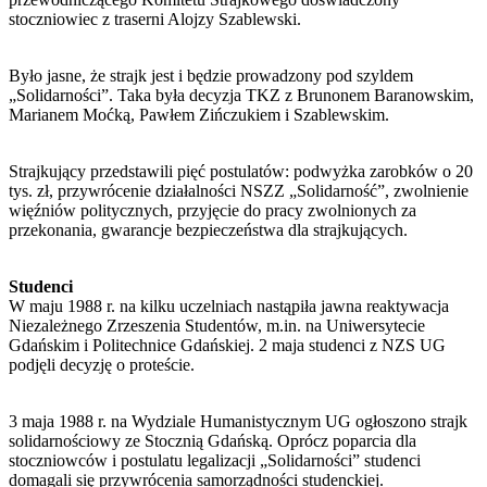
stoczniowiec z traserni Alojzy Szablewski.
Było jasne, że strajk jest i będzie prowadzony pod szyldem
„Solidarności”. Taka była decyzja TKZ z Brunonem Baranowskim,
Marianem Moćką, Pawłem Zińczukiem i Szablewskim.
Strajkujący przedstawili pięć postulatów: podwyżka zarobków o 20
tys. zł, przywrócenie działalności NSZZ „Solidarność”, zwolnienie
więźniów politycznych, przyjęcie do pracy zwolnionych za
przekonania, gwarancje bezpieczeństwa dla strajkujących.
Studenci
W maju 1988 r. na kilku uczelniach nastąpiła jawna reaktywacja
Niezależnego Zrzeszenia Studentów, m.in. na Uniwersytecie
Gdańskim i Politechnice Gdańskiej. 2 maja studenci z NZS UG
podjęli decyzję o proteście.
3 maja 1988 r. na Wydziale Humanistycznym UG ogłoszono strajk
solidarnościowy ze Stocznią Gdańską. Oprócz poparcia dla
stoczniowców i postulatu legalizacji „Solidarności” studenci
domagali się przywrócenia samorządności studenckiej.