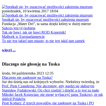
poniedziałek, 10 kwietnia 2017 18:04
Spotkali się, by oszacować możliwości założenia muzeum
Fundacja „Mater Dei”, ta sama dzięki której w dużej mierze
Sukces jest (z) kobietą
Tak się bawi, tak się bawi ROD Kopernik!
Malbork w Europarlamencie
To nie jest jakieś tam miasto, to nie jest jakiś tam zamek
więcej ...
Dlaczego nie głosuję na Tuska
środa, 04 października 2023 12:35
Dlaczego nie zagłosuję na Tuska?
Już dni dzielą nas od kolejnych wyborów. Niektórzy twierdzą, że
Prof. Piotr Czauderna: Nie akceptuję, gdy gardzi się słabszym
Stanisław Fudakowski: On chce rządzić i dzielić a to jest za mało
Mikołaj Jacek Kujawian: nie mogę wybaczyć panu Tuskowi, że tak
skłócił Polaków
Piotr Kotlarz: Z trzech powodów nie zagłosuję na Tuska i PO