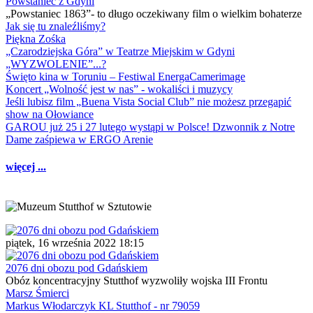
Powstaniec z Gdyni
„Powstaniec 1863”- to długo oczekiwany film o wielkim bohaterze
Jak się tu znaleźliśmy?
Piękna Zośka
„Czarodziejska Góra” w Teatrze Miejskim w Gdyni
„WYZWOLENIE”...?
Święto kina w Toruniu – Festiwal EnergaCamerimage
Koncert „Wolność jest w nas” - wokaliści i muzycy
Jeśli lubisz film „Buena Vista Social Club” nie możesz przegapić
show na Ołowiance
GAROU już 25 i 27 lutego wystąpi w Polsce! Dzwonnik z Notre
Dame zaśpiewa w ERGO Arenie
więcej ...
piątek, 16 września 2022 18:15
2076 dni obozu pod Gdańskiem
Obóz koncentracyjny Stutthof wyzwoliły wojska III Frontu
Marsz Śmierci
Markus Włodarczyk KL Stutthof - nr 79059