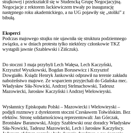
strajkowej i przekształcił się w Studencką Grupę Negocjacyjną.
Negocjacje z rektorem Jackiewiczem trwały po inaugurację
następnego roku akademickiego, a na UG pojawiły się „stoliki” z
bibułą.
Eksperci
Podczas majowego strajku nie ujawniła się struktura podziemnego
związku, a w dniach protestu tylko niektórzy członkowie TKZ
wystąpili jawnie (Szablewski i Zińczuk).
Do stoczni 3 maja przybyli Lech Wałęsa, Lech Kaczyński,
Krzysztof Wyszkowski, Bogdan Borusewicz i Krzysztof
Dowgiałło. Ksiądz Henryk Jankowski odprawił na terenie zakładu
nabożeństwo majowe. Ze wsparciem przyjechali do Gdańska mec.
Władysław Siła-Nowicki, Andrzej Stelmachowski, Tadeusz
Mazowiecki, Jarosław Kaczyński i Andrzej Wielowieyski.
Wysłannicy Episkopatu Polski – Mazowiecki i Wielowieyski –
podjęli rozmowy z dyrektorem stoczni Czesławem Tołwińskim. Bez
efektów. Stronę solidarnościową reprezentowali: Jan Górczak,
Bronisław Baranowski, Alojzy Szablewski oraz doradcy Władysław
Siła-Nowicki, Tadeusz Mazowiecki, Lech i Jarosław Kaczyńscy.