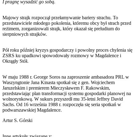
I pragnę wysadzić go sobą.
Majowy strajk rozpoczął przełamywanie bariery strachu. To
przedstawiciele młodego pokolenia, któremu obcy był strach przed
reżimem, zorganizowali strajk, który okazał się preludium do
sierpniowych strajków.
Pół roku później kryzys gospodarczy i powolny proces chylenia się
ZSRS ku upadkowi spowodowały rozmowy w Magdalence i
Okrągły Stół.
W maju 1988 r. George Soros na zaproszenie ambasadora PRL w
Waszyngtonie Jana Kinasta spotkał się z gen. Wojciechem
Jaruzelskim i premierem Mieczysławem F. Rakowskim,
przedstawiając plan transformacji systemu gospodarki planowej na
wolnorynkową. W sukurs przyszedł mu 35-letni Jeffrey David
Sachs. Od 16 września 1988 r. rozpoczęła się seria spotkań w
podwarszawskiej Magdalence.
Artur S. Górski
Inne artykuły związane z: