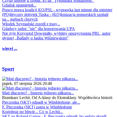
Czytaj historię u źródła. 45 lat "Tygodnika Solidarność"
Gdańsk upamiętnił...
Prawo prawa koalicji KO/PSL - wyprawka last minute dla minister
(PO)lityczny dobytek Tuska - (KO)lonizacja pomorskich szpitali
na... garbach chorych
Włodek Szymański zszedł z trasy...
Gdańscy radni: "nie" dla honorowania UPA
Nie żyje Krzysztof Dowgiałło, wybitny opozycjonista PRL, autor
słynnej „Ballady o Janku Wiśniewskim”
więcej ...
Sport
piątek, 07 sierpnia 2026 20:48
Mati dlaczego? - historia jednego piłkarza...
Bramkarz Lechii. Od A-klasy do Ekstraklasy. Współtwórca historii
Pieczonka (SKT) odpadł w Wimbledonie, ale...
F. Pieczonka (SKT) zagra w Wimbledonie
Krajobraz po bitwie... Co w Lechii...
SKT na Roland Garros - F. Pieczonka odpadł, bo sędzia ukradł...