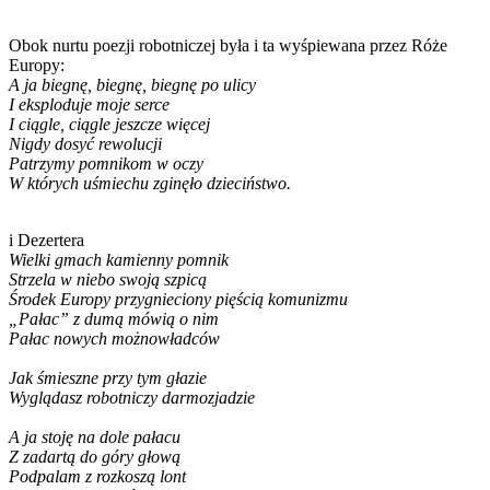
Obok nurtu poezji robotniczej była i ta wyśpiewana przez Róże
Europy:
A ja biegnę, biegnę, biegnę po ulicy
I eksploduje moje serce
I ciągle, ciągle jeszcze więcej
Nigdy dosyć rewolucji
Patrzymy pomnikom w oczy
W których uśmiechu zginęło dzieciństwo.
i Dezertera
Wielki gmach kamienny pomnik
Strzela w niebo swoją szpicą
Środek Europy przygnieciony pięścią komunizmu
„Pałac” z dumą mówią o nim
Pałac nowych możnowładców
Jak śmieszne przy tym głazie
Wyglądasz robotniczy darmozjadzie
A ja stoję na dole pałacu
Z zadartą do góry głową
Podpalam z rozkoszą lont