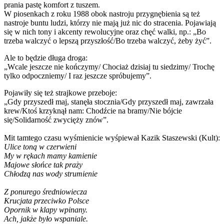
prania pastę komfort z tuszem.
W piosenkach z roku 1988 obok nastroju przygnębienia są też
nastroje buntu ludzi, którzy nie mają już nic do stracenia. Pojawiają
się w nich tony i akcenty rewolucyjne oraz chęć walki, np.: „Bo
trzeba walczyć o lepszą przyszłość/Bo trzeba walczyć, żeby żyć”.
Ale to będzie długa droga:
„Wcale jeszcze nie kończymy/ Chociaż dzisiaj tu siedzimy/ Trochę
tylko odpoczniemy/ I raz jeszcze spróbujemy”.
Pojawiły się też strajkowe przeboje:
„Gdy przyszedł maj, stanęła stocznia/Gdy przyszedł maj, zawrzała
krew/Ktoś krzyknął nam: Chodźcie na bramy/Nie bójcie
się/Solidarność zwycięży znów”.
Mit tamtego czasu wyśmienicie wyśpiewał Kazik Staszewski (Kult):
Ulice toną w czerwieni
My w rękach mamy kamienie
Majowe słońce tak praży
Chłodzą nas wody strumienie
Z ponurego średniowiecza
Krucjata przeciwko Polsce
Opornik w klapy wpinany.
Ach, jakże było wspaniale.