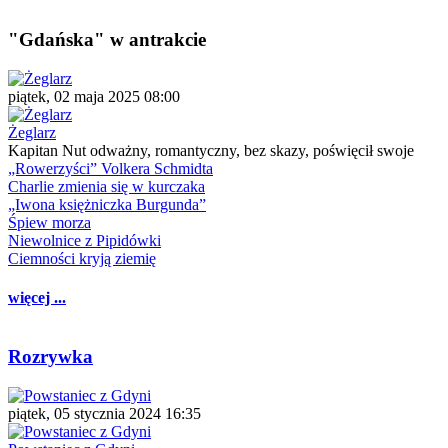
"Gdańska" w antrakcie
piątek, 02 maja 2025 08:00
Żeglarz
Kapitan Nut odważny, romantyczny, bez skazy, poświęcił swoje
„Rowerzyści” Volkera Schmidta
Charlie zmienia się w kurczaka
„Iwona księżniczka Burgunda”
Śpiew morza
Niewolnice z Pipidówki
Ciemności kryją ziemię
więcej ...
Rozrywka
piątek, 05 stycznia 2024 16:35