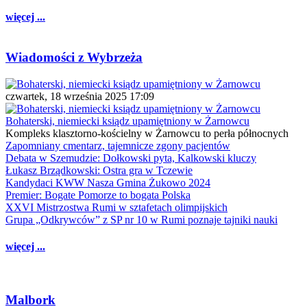
więcej ...
Wiadomości z Wybrzeża
czwartek, 18 września 2025 17:09
Bohaterski, niemiecki ksiądz upamiętniony w Żarnowcu
Kompleks klasztorno-kościelny w Żarnowcu to perła północnych
Zapomniany cmentarz, tajemnicze zgony pacjentów
Debata w Szemudzie: Dołkowski pyta, Kalkowski kluczy
Łukasz Brządkowski: Ostra gra w Tczewie
Kandydaci KWW Nasza Gmina Żukowo 2024
Premier: Bogate Pomorze to bogata Polska
XXVI Mistrzostwa Rumi w sztafetach olimpijskich
Grupa „Odkrywców” z SP nr 10 w Rumi poznaje tajniki nauki
więcej ...
Malbork