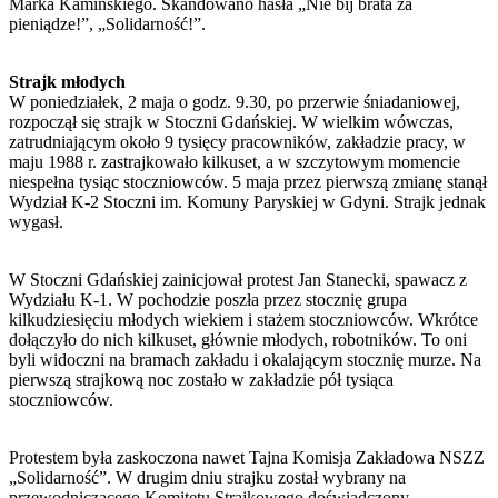
Marka Kamińskiego. Skandowano hasła „Nie bij brata za
pieniądze!”, „Solidarność!”.
Strajk młodych
W poniedziałek, 2 maja o godz. 9.30, po przerwie śniadaniowej,
rozpoczął się strajk w Stoczni Gdańskiej. W wielkim wówczas,
zatrudniającym około 9 tysięcy pracowników, zakładzie pracy, w
maju 1988 r. zastrajkowało kilkuset, a w szczytowym momencie
niespełna tysiąc stoczniowców. 5 maja przez pierwszą zmianę stanął
Wydział K-2 Stoczni im. Komuny Paryskiej w Gdyni. Strajk jednak
wygasł.
W Stoczni Gdańskiej zainicjował protest Jan Stanecki, spawacz z
Wydziału K-1. W pochodzie poszła przez stocznię grupa
kilkudziesięciu młodych wiekiem i stażem stoczniowców. Wkrótce
dołączyło do nich kilkuset, głównie młodych, robotników. To oni
byli widoczni na bramach zakładu i okalającym stocznię murze. Na
pierwszą strajkową noc zostało w zakładzie pół tysiąca
stoczniowców.
Protestem była zaskoczona nawet Tajna Komisja Zakładowa NSZZ
„Solidarność”. W drugim dniu strajku został wybrany na
przewodniczącego Komitetu Strajkowego doświadczony