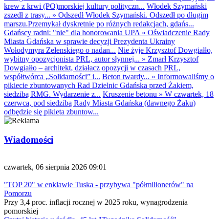
krew z krwi (PO)morskiej kultury polityczn...
Włodek Szymański
zszedł z trasy...
»
Odszedł Włodek Szymański. Odszedł po długim
marszu.Przemykał dyskretnie po różnych redakcjach, gdańs...
Gdańscy radni: "nie" dla honorowania UPA
»
Oświadczenie Rady
Miasta Gdańska w sprawie decyzji Prezydenta Ukrainy
Wołodymyra Zełenskiego o nadan...
Nie żyje Krzysztof Dowgiałło,
wybitny opozycjonista PRL, autor słynnej...
»
Zmarł Krzysztof
Dowgiałło – architekt, działacz opozycji w czasach PRL,
współtwórca „Solidarności” i...
Beton twardy...
»
Informowaliśmy o
pikiecie zbuntowanych Rad Dzielnic Gdańska przed Żakiem,
siedzibą RMG. Wydarzenie z...
Kruszenie betonu
»
W czwartek, 18
czerwca, pod siedzibą Rady Miasta Gdańska (dawnego Żaku)
odbędzie się pikieta zbuntow...
Wiadomości
czwartek, 06 sierpnia 2026 09:01
"TOP 20" w enklawie Tuska - przybywa "półmilionerów" na
Pomorzu
Przy 3,4 proc. inflacji rocznej w 2025 roku, wynagrodzenia
pomorskiej