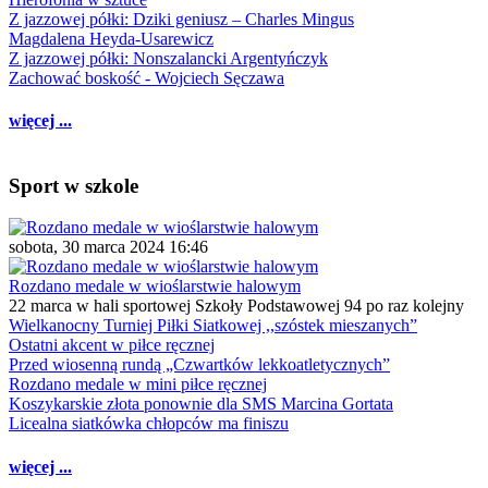
Z jazzowej półki: Dziki geniusz – Charles Mingus
Magdalena Heyda-Usarewicz
Z jazzowej półki: Nonszalancki Argentyńczyk
Zachować boskość - Wojciech Sęczawa
więcej ...
Sport w szkole
sobota, 30 marca 2024 16:46
Rozdano medale w wioślarstwie halowym
22 marca w hali sportowej Szkoły Podstawowej 94 po raz kolejny
Wielkanocny Turniej Piłki Siatkowej ,,szóstek mieszanych”
Ostatni akcent w piłce ręcznej
Przed wiosenną rundą „Czwartków lekkoatletycznych”
Rozdano medale w mini piłce ręcznej
Koszykarskie złota ponownie dla SMS Marcina Gortata
Licealna siatkówka chłopców ma finiszu
więcej ...