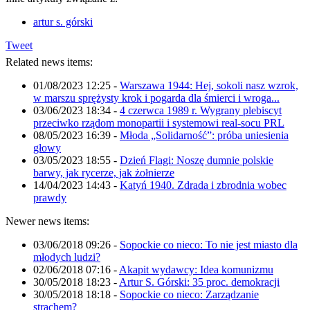
artur s. górski
Tweet
Related news items:
01/08/2023 12:25
-
Warszawa 1944: Hej, sokoli nasz wzrok,
w marszu sprężysty krok i pogarda dla śmierci i wroga...
03/06/2023 18:34
-
4 czerwca 1989 r. Wygrany plebiscyt
przeciwko rządom monopartii i systemowi real-socu PRL
08/05/2023 16:39
-
Młoda „Solidarność”: próba uniesienia
głowy
03/05/2023 18:55
-
Dzień Flagi: Noszę dumnie polskie
barwy, jak rycerze, jak żołnierze
14/04/2023 14:43
-
Katyń 1940. Zdrada i zbrodnia wobec
prawdy
Newer news items:
03/06/2018 09:26
-
Sopockie co nieco: To nie jest miasto dla
młodych ludzi?
02/06/2018 07:16
-
Akapit wydawcy: Idea komunizmu
30/05/2018 18:23
-
Artur S. Górski: 35 proc. demokracji
30/05/2018 18:18
-
Sopockie co nieco: Zarządzanie
strachem?