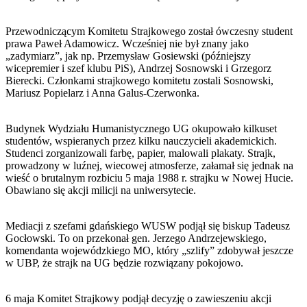
Przewodniczącym Komitetu Strajkowego został ówczesny student
prawa Paweł Adamowicz. Wcześniej nie był znany jako
„zadymiarz”, jak np. Przemysław Gosiewski (późniejszy
wicepremier i szef klubu PiS), Andrzej Sosnowski i Grzegorz
Bierecki. Członkami strajkowego komitetu zostali Sosnowski,
Mariusz Popielarz i Anna Galus-Czerwonka.
Budynek Wydziału Humanistycznego UG okupowało kilkuset
studentów, wspieranych przez kilku nauczycieli akademickich.
Studenci zorganizowali farbę, papier, malowali plakaty. Strajk,
prowadzony w luźnej, wiecowej atmosferze, załamał się jednak na
wieść o brutalnym rozbiciu 5 maja 1988 r. strajku w Nowej Hucie.
Obawiano się akcji milicji na uniwersytecie.
Mediacji z szefami gdańskiego WUSW podjął się biskup Tadeusz
Gocłowski. To on przekonał gen. Jerzego Andrzejewskiego,
komendanta wojewódzkiego MO, który „szlify” zdobywał jeszcze
w UBP, że strajk na UG będzie rozwiązany pokojowo.
6 maja Komitet Strajkowy podjął decyzję o zawieszeniu akcji