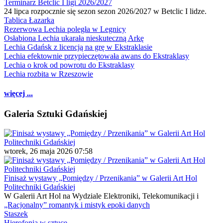
Terminarz Betclic I ligi 2026/2027
24 lipca rozpocznie się sezon sezon 2026/2027 w Betclic I lidze.
Tablica Łazarka
Rezerwowa Lechia poległa w Legnicy
Osłabiona Lechia ukarała nieskuteczną Arkę
Lechia Gdańsk z licencją na grę w Ekstraklasie
Lechia efektownie przypieczętowała awans do Ekstraklasy
Lechia o krok od powrotu do Ekstraklasy
Lechia rozbita w Rzeszowie
więcej ...
Galeria Sztuki Gdańskiej
wtorek, 26 maja 2026 07:58
Finisaż wystawy „Pomiędzy / Przenikania” w Galerii Art Hol
Politechniki Gdańskiej
W Galerii Art Hol na Wydziale Elektroniki, Telekomunikacji i
„Racjonalny” romantyk i mistyk epoki danych
Staszek
Hierofonia w sztuce