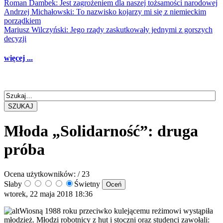
Roman Dambek: Jest zagrożeniem dla naszej tożsamości narodowej
Andrzej Michałowski: To nazwisko kojarzy mi się z niemieckim
porządkiem
Mariusz Wilczyński: Jego rządy zaskutkowały jednymi z gorszych
decyzji
więcej ...
SZUKAJ
Młoda „Solidarność”: druga
próba
Ocena użytkowników:
/ 23
Słaby
Świetny
wtorek, 22 maja 2018 18:36
Wiosną 1988 roku przeciwko kulejącemu reżimowi wystąpiła
młodzież. Młodzi robotnicy z hut i stoczni oraz studenci zawołali: