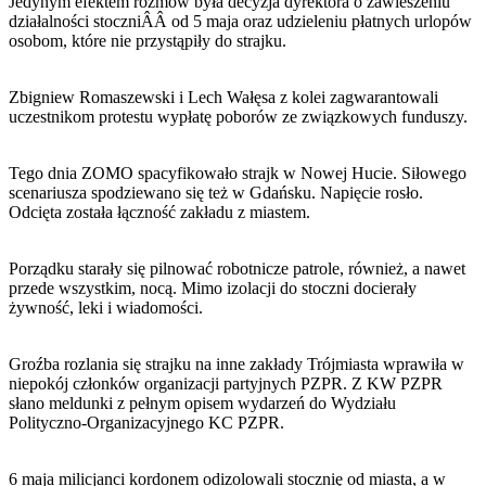
Jedynym efektem rozmów była decyzja dyrektora o zawieszeniu
działalności stoczniÂÂ od 5 maja oraz udzieleniu płatnych urlopów
osobom, które nie przystąpiły do strajku.
Zbigniew Romaszewski i Lech Wałęsa z kolei zagwarantowali
uczestnikom protestu wypłatę poborów ze związkowych funduszy.
Tego dnia ZOMO spacyfikowało strajk w Nowej Hucie. Siłowego
scenariusza spodziewano się też w Gdańsku. Napięcie rosło.
Odcięta została łączność zakładu z miastem.
Porządku starały się pilnować robotnicze patrole, również, a nawet
przede wszystkim, nocą. Mimo izolacji do stoczni docierały
żywność, leki i wiadomości.
Groźba rozlania się strajku na inne zakłady Trójmiasta wprawiła w
niepokój członków organizacji partyjnych PZPR. Z KW PZPR
słano meldunki z pełnym opisem wydarzeń do Wydziału
Polityczno-Organizacyjnego KC PZPR.
6 maja milicjanci kordonem odizolowali stocznię od miasta, a w