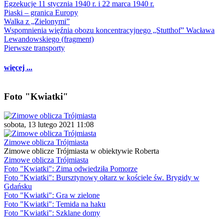
Egzekucje 11 stycznia 1940 r. i 22 marca 1940 r.
Piaski – granica Europy
Walka z „Zielonymi”
Wspomnienia więźnia obozu koncentracyjnego „Stutthof” Wacława
Lewandowskiego (fragment)
Pierwsze transporty
więcej ...
Foto "Kwiatki"
sobota, 13 lutego 2021 11:08
Zimowe oblicza Trójmiasta
Zimowe oblicze Trójmiasta w obiektywie Roberta
Zimowe oblicza Trójmiasta
Foto "Kwiatki": Zima odwiedziła Pomorze
Foto "Kwiatki": Bursztynowy ołtarz w kościele św. Brygidy w
Gdańsku
Foto "Kwiatki": Gra w zielone
Foto "Kwiatki": Temida na haku
Foto "Kwiatki": Szklane domy