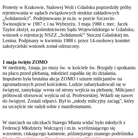
Protesty w Krakowie, Stalowej Woli i Gdańsku poprzedziły próby
rejestrowania w sądach związkowych struktur zakładowych
„Solidarności”. Podejmowano je m.in. w porcie Szczecin-
Świnoujście w 1987 r. i na Wybrzeżu. 3 maja 1988 r. mec. Jacek
Taylor złożył, za pośrednictwem Sądu Wojewódzkiego w Gdańsku,
wniosek o rejestrację NSZZ „Solidarność” Stoczni Gdańskiej im.
Lenina. Podpisany w kwietniu 1988 r. przez 14-osobowy komitet
założycielski wniosek został odrzucony.
1 maja święto ZOMO
W niedzielę, 1maja, po mszy św. w kościele św. Brygidy i spotkaniu
na placu przed plebanią, młodzież zapaliła się do działania.
Impulsem była brutalna akcja ZOMO i szturm milicjantów na
zgromadzonych przed kościołem. Ludzie zabarykadowali się w
świątyni, zamykając wrota od strony wejścia na plebanię. Milicjanci
próbowali sforsować wejścia od ul. Profesorskiej. Wdarli się nawet
do świątyni. Zostali odparci. Był to „młody milicyjny zaciąg”, który
na szczęście nie radził sobie z manifestantami.
W starciach na uliczkach Starego Miasta widać było młodych z
Federacji Młodzieży Walczącej i m.in. wyróżniającego się
wzrostem, ciskającego kamienie, późniejszego znanego podróżnika