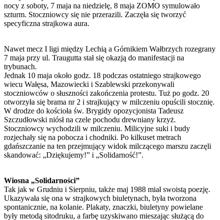
nocy z soboty, 7 maja na niedzielę, 8 maja ZOMO symulowało
szturm. Stoczniowcy się nie przerazili. Zaczęła się tworzyć
specyficzna strajkowa aura.
Nawet mecz I ligi między Lechią a Górnikiem Wałbrzych rozegrany
7 maja przy ul. Traugutta stał się okazją do manifestacji na
trybunach.
Jednak 10 maja około godz. 18 podczas ostatniego strajkowego
wiecu Wałęsa, Mazowiecki i Szablewski przekonywali
stoczniowców o słuszności zakończenia protestu. Tuż po godz. 20
otworzyła się brama nr 2 i strajkujący w milczeniu opuścili stocznię.
W drodze do kościoła św. Brygidy opozycjonista Tadeusz
Szczudłowski niósł na czele pochodu drewniany krzyż.
Stoczniowcy wychodzili w milczeniu. Milicyjne suki i budy
rozjechały się na pobocza i chodniki. Po kilkuset metrach
gdańszczanie na ten przejmujący widok milczącego marszu zaczęli
skandować: „Dziękujemy!” i „Solidarność!”.
Wiosna „Solidarności”
Tak jak w Grudniu i Sierpniu, także maj 1988 miał swoistą poezję.
Ukazywała się ona w strajkowych biuletynach, była tworzona
spontanicznie, na kolanie. Plakaty, znaczki, biuletyny powielane
były metodą sitodruku, a farbę uzyskiwano mieszając służącą do