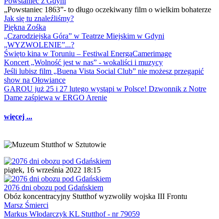
Powstaniec z Gdyni
„Powstaniec 1863”- to długo oczekiwany film o wielkim bohaterze
Jak się tu znaleźliśmy?
Piękna Zośka
„Czarodziejska Góra” w Teatrze Miejskim w Gdyni
„WYZWOLENIE”...?
Święto kina w Toruniu – Festiwal EnergaCamerimage
Koncert „Wolność jest w nas” - wokaliści i muzycy
Jeśli lubisz film „Buena Vista Social Club” nie możesz przegapić
show na Ołowiance
GAROU już 25 i 27 lutego wystąpi w Polsce! Dzwonnik z Notre
Dame zaśpiewa w ERGO Arenie
więcej ...
piątek, 16 września 2022 18:15
2076 dni obozu pod Gdańskiem
Obóz koncentracyjny Stutthof wyzwoliły wojska III Frontu
Marsz Śmierci
Markus Włodarczyk KL Stutthof - nr 79059