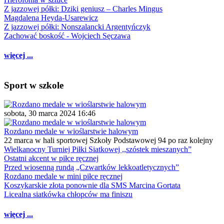
Z jazzowej półki: Dziki geniusz – Charles Mingus
Magdalena Heyda-Usarewicz
Z jazzowej półki: Nonszalancki Argentyńczyk
Zachować boskość - Wojciech Sęczawa
więcej ...
Sport w szkole
sobota, 30 marca 2024 16:46
Rozdano medale w wioślarstwie halowym
22 marca w hali sportowej Szkoły Podstawowej 94 po raz kolejny
Wielkanocny Turniej Piłki Siatkowej ,,szóstek mieszanych”
Ostatni akcent w piłce ręcznej
Przed wiosenną rundą „Czwartków lekkoatletycznych”
Rozdano medale w mini piłce ręcznej
Koszykarskie złota ponownie dla SMS Marcina Gortata
Licealna siatkówka chłopców ma finiszu
więcej ...