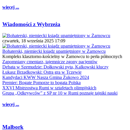
więcej ...
Wiadomości z Wybrzeża
czwartek, 18 września 2025 17:09
Bohaterski, niemiecki ksiądz upamiętniony w Żarnowcu
Kompleks klasztorno-kościelny w Żarnowcu to perła północnych
Zapomniany cmentarz, tajemnicze zgony pacjentów
Debata w Szemudzie: Dołkowski pyta, Kalkowski kluczy
Łukasz Brządkowski: Ostra gra w Tczewie
Kandydaci KWW Nasza Gmina Żukowo 2024
Premier: Bogate Pomorze to bogata Polska
XXVI Mistrzostwa Rumi w sztafetach olimpijskich
Grupa „Odkrywców” z SP nr 10 w Rumi poznaje tajniki nauki
więcej ...
Malbork