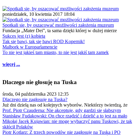
poniedziałek, 10 kwietnia 2017 18:04
Spotkali się, by oszacować możliwości założenia muzeum
Fundacja „Mater Dei”, ta sama dzięki której w dużej mierze
Sukces jest (z) kobietą
Tak się bawi, tak się bawi ROD Kopernik!
Malbork w Europarlamencie
To nie jest jakieś tam miasto, to nie jest jakiś tam zamek
więcej ...
Dlaczego nie głosuję na Tuska
środa, 04 października 2023 12:35
Dlaczego nie zagłosuję na Tuska?
Już dni dzielą nas od kolejnych wyborów. Niektórzy twierdzą, że
Prof. Piotr Czauderna: Nie akceptuję, gdy gardzi się słabszym
Stanisław Fudakowski: On chce rządzić i dzielić a to jest za mało
Mikołaj Jacek Kujawian: nie mogę wybaczyć panu Tuskowi, że tak
skłócił Polaków
Piotr Kotlarz: Z trzech powodów nie zagłosuję na Tuska i PO