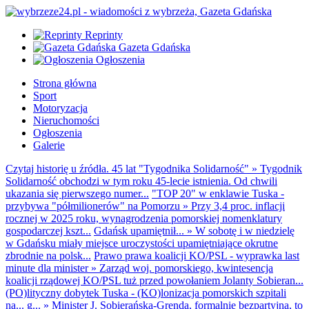
Reprinty
Gazeta Gdańska
Ogłoszenia
Strona główna
Sport
Motoryzacja
Nieruchomości
Ogłoszenia
Galerie
Czytaj historię u źródła. 45 lat "Tygodnika Solidarność"
»
Tygodnik
Solidarność obchodzi w tym roku 45-lecie istnienia. Od chwili
ukazania się pierwszego numer...
"TOP 20" w enklawie Tuska -
przybywa "półmilionerów" na Pomorzu
»
Przy 3,4 proc. inflacji
rocznej w 2025 roku, wynagrodzenia pomorskiej nomenklatury
gospodarczej kszt...
Gdańsk upamiętnił...
»
W sobotę i w niedzielę
w Gdańsku miały miejsce uroczystości upamiętniające okrutne
zbrodnie na polsk...
Prawo prawa koalicji KO/PSL - wyprawka last
minute dla minister
»
Zarząd woj. pomorskiego, kwintesencja
koalicji rządowej KO/PSL tuż przed powołaniem Jolanty Sobieran...
(PO)lityczny dobytek Tuska - (KO)lonizacja pomorskich szpitali
na... g...
»
Minister J. Sobierańska-Grenda, formalnie bezpartyjna, to