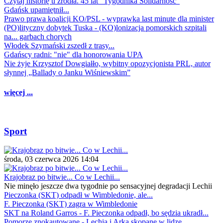
Czytaj historię u źródła. 45 lat "Tygodnika Solidarność"
Gdańsk upamiętnił...
Prawo prawa koalicji KO/PSL - wyprawka last minute dla minister
(PO)lityczny dobytek Tuska - (KO)lonizacja pomorskich szpitali
na... garbach chorych
Włodek Szymański zszedł z trasy...
Gdańscy radni: "nie" dla honorowania UPA
Nie żyje Krzysztof Dowgiałło, wybitny opozycjonista PRL, autor
słynnej „Ballady o Janku Wiśniewskim”
więcej ...
Sport
środa, 03 czerwca 2026 14:04
Krajobraz po bitwie... Co w Lechii...
Nie minęło jeszcze dwa tygodnie po sensacyjnej degradacji Lechii
Pieczonka (SKT) odpadł w Wimbledonie, ale...
F. Pieczonka (SKT) zagra w Wimbledonie
SKT na Roland Garros - F. Pieczonka odpadł, bo sędzia ukradł...
Pomorze znokautowane - Lechia i Arka skopane w lidze