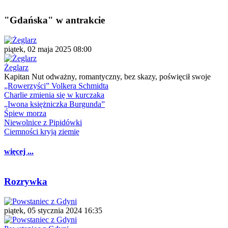
"Gdańska" w antrakcie
piątek, 02 maja 2025 08:00
Żeglarz
Kapitan Nut odważny, romantyczny, bez skazy, poświęcił swoje
„Rowerzyści” Volkera Schmidta
Charlie zmienia się w kurczaka
„Iwona księżniczka Burgunda”
Śpiew morza
Niewolnice z Pipidówki
Ciemności kryją ziemię
więcej ...
Rozrywka
piątek, 05 stycznia 2024 16:35