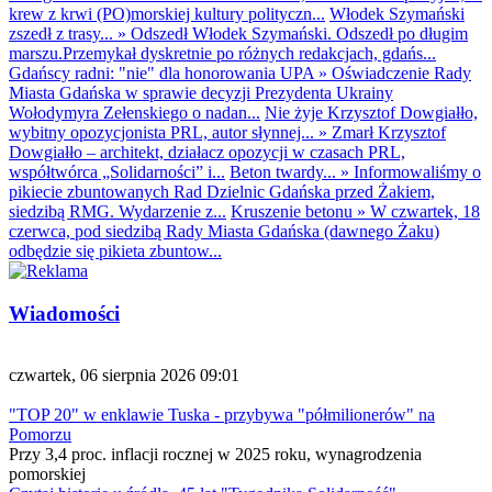
krew z krwi (PO)morskiej kultury polityczn...
Włodek Szymański
zszedł z trasy...
»
Odszedł Włodek Szymański. Odszedł po długim
marszu.Przemykał dyskretnie po różnych redakcjach, gdańs...
Gdańscy radni: "nie" dla honorowania UPA
»
Oświadczenie Rady
Miasta Gdańska w sprawie decyzji Prezydenta Ukrainy
Wołodymyra Zełenskiego o nadan...
Nie żyje Krzysztof Dowgiałło,
wybitny opozycjonista PRL, autor słynnej...
»
Zmarł Krzysztof
Dowgiałło – architekt, działacz opozycji w czasach PRL,
współtwórca „Solidarności” i...
Beton twardy...
»
Informowaliśmy o
pikiecie zbuntowanych Rad Dzielnic Gdańska przed Żakiem,
siedzibą RMG. Wydarzenie z...
Kruszenie betonu
»
W czwartek, 18
czerwca, pod siedzibą Rady Miasta Gdańska (dawnego Żaku)
odbędzie się pikieta zbuntow...
Wiadomości
czwartek, 06 sierpnia 2026 09:01
"TOP 20" w enklawie Tuska - przybywa "półmilionerów" na
Pomorzu
Przy 3,4 proc. inflacji rocznej w 2025 roku, wynagrodzenia
pomorskiej