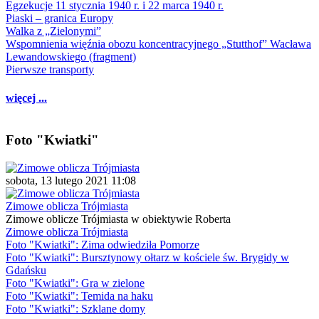
Egzekucje 11 stycznia 1940 r. i 22 marca 1940 r.
Piaski – granica Europy
Walka z „Zielonymi”
Wspomnienia więźnia obozu koncentracyjnego „Stutthof” Wacława
Lewandowskiego (fragment)
Pierwsze transporty
więcej ...
Foto "Kwiatki"
sobota, 13 lutego 2021 11:08
Zimowe oblicza Trójmiasta
Zimowe oblicze Trójmiasta w obiektywie Roberta
Zimowe oblicza Trójmiasta
Foto "Kwiatki": Zima odwiedziła Pomorze
Foto "Kwiatki": Bursztynowy ołtarz w kościele św. Brygidy w
Gdańsku
Foto "Kwiatki": Gra w zielone
Foto "Kwiatki": Temida na haku
Foto "Kwiatki": Szklane domy