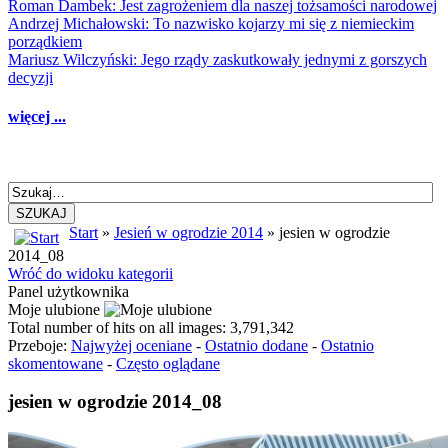
Roman Dambek: Jest zagrożeniem dla naszej tożsamości narodowej
Andrzej Michałowski: To nazwisko kojarzy mi się z niemieckim
porządkiem
Mariusz Wilczyński: Jego rządy zaskutkowały jednymi z gorszych
decyzji
więcej ...
SZUKAJ
Start
»
Jesień w ogrodzie 2014
» jesien w ogrodzie
2014_08
Wróć do widoku kategorii
Panel użytkownika
Moje ulubione
Total number of hits on all images: 3,791,342
Przeboje:
Najwyżej oceniane
-
Ostatnio dodane
-
Ostatnio
skomentowane
-
Często oglądane
jesien w ogrodzie 2014_08