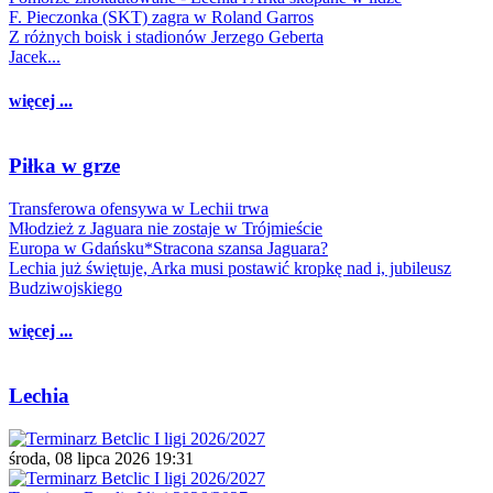
F. Pieczonka (SKT) zagra w Roland Garros
Z różnych boisk i stadionów Jerzego Geberta
Jacek...
więcej ...
Piłka w grze
Transferowa ofensywa w Lechii trwa
Młodzież z Jaguara nie zostaje w Trójmieście
Europa w Gdańsku*Stracona szansa Jaguara?
Lechia już świętuje, Arka musi postawić kropkę nad i, jubileusz
Budziwojskiego
więcej ...
Lechia
środa, 08 lipca 2026 19:31