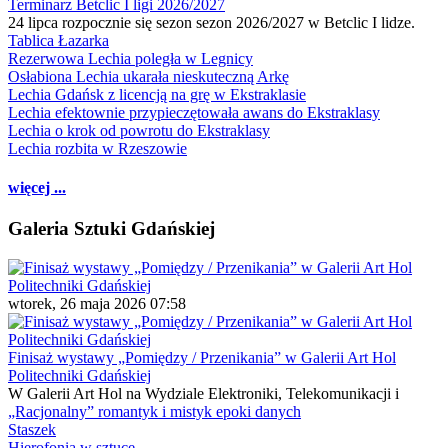
Terminarz Betclic I ligi 2026/2027
24 lipca rozpocznie się sezon sezon 2026/2027 w Betclic I lidze.
Tablica Łazarka
Rezerwowa Lechia poległa w Legnicy
Osłabiona Lechia ukarała nieskuteczną Arkę
Lechia Gdańsk z licencją na grę w Ekstraklasie
Lechia efektownie przypieczętowała awans do Ekstraklasy
Lechia o krok od powrotu do Ekstraklasy
Lechia rozbita w Rzeszowie
więcej ...
Galeria Sztuki Gdańskiej
wtorek, 26 maja 2026 07:58
Finisaż wystawy „Pomiędzy / Przenikania” w Galerii Art Hol
Politechniki Gdańskiej
W Galerii Art Hol na Wydziale Elektroniki, Telekomunikacji i
„Racjonalny” romantyk i mistyk epoki danych
Staszek
Hierofonia w sztuce