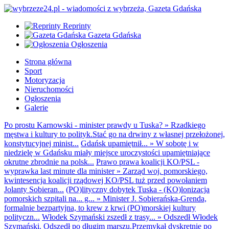
Reprinty
Gazeta Gdańska
Ogłoszenia
Strona główna
Sport
Motoryzacja
Nieruchomości
Ogłoszenia
Galerie
Po prostu Karnowski - minister prawdy u Tuska?
»
Rzadkiego
męstwa i kultury to polityk.Stać go na drwiny z własnej przełożonej,
konstytucyjnej minist...
Gdańsk upamiętnił...
»
W sobotę i w
niedzielę w Gdańsku miały miejsce uroczystości upamiętniające
okrutne zbrodnie na polsk...
Prawo prawa koalicji KO/PSL -
wyprawka last minute dla minister
»
Zarząd woj. pomorskiego,
kwintesencja koalicji rządowej KO/PSL tuż przed powołaniem
Jolanty Sobieran...
(PO)lityczny dobytek Tuska - (KO)lonizacja
pomorskich szpitali na... g...
»
Minister J. Sobierańska-Grenda,
formalnie bezpartyjna, to krew z krwi (PO)morskiej kultury
polityczn...
Włodek Szymański zszedł z trasy...
»
Odszedł Włodek
Szymański. Odszedł po długim marszu.Przemykał dyskretnie po