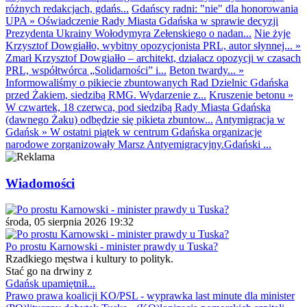
różnych redakcjach, gdańs...
Gdańscy radni: "nie" dla honorowania
UPA
»
Oświadczenie Rady Miasta Gdańska w sprawie decyzji
Prezydenta Ukrainy Wołodymyra Zełenskiego o nadan...
Nie żyje
Krzysztof Dowgiałło, wybitny opozycjonista PRL, autor słynnej...
»
Zmarł Krzysztof Dowgiałło – architekt, działacz opozycji w czasach
PRL, współtwórca „Solidarności” i...
Beton twardy...
»
Informowaliśmy o pikiecie zbuntowanych Rad Dzielnic Gdańska
przed Żakiem, siedzibą RMG. Wydarzenie z...
Kruszenie betonu
»
W czwartek, 18 czerwca, pod siedzibą Rady Miasta Gdańska
(dawnego Żaku) odbędzie się pikieta zbuntow...
Antymigracja w
Gdańsk
»
W ostatni piątek w centrum Gdańska organizacje
narodowe zorganizowały Marsz Antyemigracyjny.Gdański ...
Wiadomości
środa, 05 sierpnia 2026 19:32
Po prostu Karnowski - minister prawdy u Tuska?
Rzadkiego męstwa i kultury to polityk.
Stać go na drwiny z
Gdańsk upamiętnił...
Prawo prawa koalicji KO/PSL - wyprawka last minute dla minister