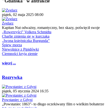
"Gdańska" w antrakcie
piątek, 02 maja 2025 08:00
Żeglarz
Kapitan Nut odważny, romantyczny, bez skazy, poświęcił swoje
„Rowerzyści” Volkera Schmidta
Charlie zmienia się w kurczaka
„Iwona księżniczka Burgunda”
Śpiew morza
Niewolnice z Pipidówki
Ciemności kryją ziemię
więcej ...
Rozrywka
piątek, 05 stycznia 2024 16:35
Powstaniec z Gdyni
„Powstaniec 1863”- to długo oczekiwany film o wielkim bohaterze