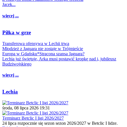
Jacek...
więcej ...
Piłka w grze
Transferowa ofensywa w Lechii trwa
Młodzież z Jaguara nie zostaje w Trójmieście
Europa w Gdańsku*Stracona szansa Jaguara?
Lechia już świętuje, Arka musi postawić kropkę nad i, jubileusz
Budziwojskiego
więcej ...
Lechia
środa, 08 lipca 2026 19:31
Terminarz Betclic I ligi 2026/2027
24 lipca rozpocznie się sezon sezon 2026/2027 w Betclic I lidze.