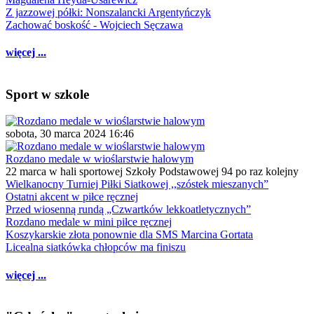
Z jazzowej półki: Nonszalancki Argentyńczyk
Zachować boskość - Wojciech Sęczawa
więcej ...
Sport w szkole
sobota, 30 marca 2024 16:46
Rozdano medale w wioślarstwie halowym
22 marca w hali sportowej Szkoły Podstawowej 94 po raz kolejny
Wielkanocny Turniej Piłki Siatkowej ,,szóstek mieszanych”
Ostatni akcent w piłce ręcznej
Przed wiosenną rundą „Czwartków lekkoatletycznych”
Rozdano medale w mini piłce ręcznej
Koszykarskie złota ponownie dla SMS Marcina Gortata
Licealna siatkówka chłopców ma finiszu
więcej ...