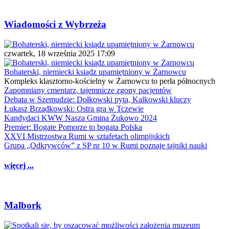
Wiadomości z Wybrzeża
czwartek, 18 września 2025 17:09
Bohaterski, niemiecki ksiądz upamiętniony w Żarnowcu
Kompleks klasztorno-kościelny w Żarnowcu to perła północnych
Zapomniany cmentarz, tajemnicze zgony pacjentów
Debata w Szemudzie: Dołkowski pyta, Kalkowski kluczy
Łukasz Brządkowski: Ostra gra w Tczewie
Kandydaci KWW Nasza Gmina Żukowo 2024
Premier: Bogate Pomorze to bogata Polska
XXVI Mistrzostwa Rumi w sztafetach olimpijskich
Grupa „Odkrywców” z SP nr 10 w Rumi poznaje tajniki nauki
więcej ...
Malbork