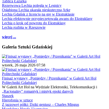
Tablica Łazarka
Rezerwowa Lechia poległa w Legnicy
Osłabiona Lechia ukarała nieskuteczną Arkę
Lechia Gdańsk z licencją na grę w Ekstraklasie
Lechia efektownie przypieczętowała awans do Ekstraklasy
Lechia o krok od powrotu do Ekstraklasy
Lechia rozbita w Rzeszowie
więcej ...
Galeria Sztuki Gdańskiej
wtorek, 26 maja 2026 07:58
Finisaż wystawy „Pomiędzy / Przenikania” w Galerii Art Hol
Politechniki Gdańskiej
W Galerii Art Hol na Wydziale Elektroniki, Telekomunikacji i
„Racjonalny” romantyk i mistyk epoki danych
Staszek
Hierofonia w sztuce
Z jazzowej półki: Dziki geniusz – Charles Mingus
Magdalena Heyda-Usarewicz