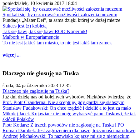
poniedziałek, 10 kwietnia 2017 18:04
Spotkali się, by oszacować możliwości założenia muzeum
Fundacja „Mater Dei”, ta sama dzięki której w dużej mierze
Sukces jest (z) kobietą
Tak się bawi, tak się bawi ROD Kopernik!
Malbork w Europarlamencie
To nie jest jakieś tam miasto, to nie jest jakiś tam zamek
więcej ...
Dlaczego nie głosuję na Tuska
środa, 04 października 2023 12:35
Dlaczego nie zagłosuję na Tuska?
Już dni dzielą nas od kolejnych wyborów. Niektórzy twierdzą, że
Prof. Piotr Czauderna: Nie akceptuję, gdy gardzi się słabszym
Stanisław Fudakowski: On chce rządzić i dzielić a to jest za mało
Mikołaj Jacek Kujawian: nie mogę wybaczyć panu Tuskowi, że tak
skłócił Polaków
Piotr Kotlarz: Z trzech powodów nie zagłosuję na Tuska i PO
Roman Dambek: Jest zagrożeniem dla naszej tożsamości narodowej
Andrzej Michałowski: To nazwisko kojarzy mi się z niemieckim