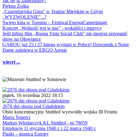
Jak się tu znaleźliśmy?
Piękna Zośka
„Czarodziejska Góra” w Teatrze Miejskim w Gdyni
„WYZWOLENIE”...?
Święto kina w Toruniu – Festiwal EnergaCamerimage
Koncert „Wolność jest w nas” - wokaliści i muzycy
Jeśli lubisz film „Buena Vista Social Club” nie możesz przegapić
show na Ołowiance
GAROU już 25 i 27 lutego wystąpi w Polsce! Dzwonnik z Notre
Dame zaśpiewa w ERGO Arenie
więcej ...
piątek, 16 września 2022 18:15
2076 dni obozu pod Gdańskiem
Obóz koncentracyjny Stutthof wyzwoliły wojska III Frontu
Marsz Śmierci
Markus Włodarczyk KL Stutthof - nr 79059
Egzekucje 11 stycznia 1940 r. i 22 marca 1940 r.
Piaski – granica Europy