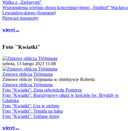
Walka z „Zielonymi”
Wspomnienia więźnia obozu koncentracyjnego „Stutthof” Wacława
Lewandowskiego (fragment)
Pierwsze transporty
więcej ...
Foto "Kwiatki"
sobota, 13 lutego 2021 11:08
Zimowe oblicza Trójmiasta
Zimowe oblicze Trójmiasta w obiektywie Roberta
Zimowe oblicza Trójmiasta
Foto "Kwiatki": Zima odwiedziła Pomorze
Foto "Kwiatki": Bursztynowy ołtarz w kościele św. Brygidy w
Gdańsku
Foto "Kwiatki": Gra w zielone
Foto "Kwiatki": Temida na haku
Foto "Kwiatki": Szklane domy
więcej ...