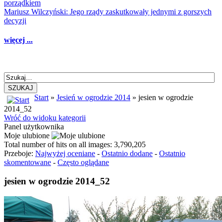
porządkiem
Mariusz Wilczyński: Jego rządy zaskutkowały jednymi z gorszych
decyzji
więcej ...
SZUKAJ
Start
»
Jesień w ogrodzie 2014
» jesien w ogrodzie
2014_52
Wróć do widoku kategorii
Panel użytkownika
Moje ulubione
Total number of hits on all images: 3,790,205
Przeboje:
Najwyżej oceniane
-
Ostatnio dodane
-
Ostatnio
skomentowane
-
Często oglądane
jesien w ogrodzie 2014_52