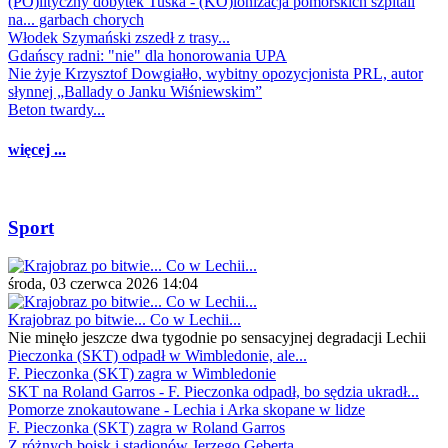
(PO)lityczny dobytek Tuska - (KO)lonizacja pomorskich szpitali
na... garbach chorych
Włodek Szymański zszedł z trasy...
Gdańscy radni: "nie" dla honorowania UPA
Nie żyje Krzysztof Dowgiałło, wybitny opozycjonista PRL, autor
słynnej „Ballady o Janku Wiśniewskim”
Beton twardy...
więcej ...
Sport
środa, 03 czerwca 2026 14:04
Krajobraz po bitwie... Co w Lechii...
Nie minęło jeszcze dwa tygodnie po sensacyjnej degradacji Lechii
Pieczonka (SKT) odpadł w Wimbledonie, ale...
F. Pieczonka (SKT) zagra w Wimbledonie
SKT na Roland Garros - F. Pieczonka odpadł, bo sędzia ukradł...
Pomorze znokautowane - Lechia i Arka skopane w lidze
F. Pieczonka (SKT) zagra w Roland Garros
Z różnych boisk i stadionów Jerzego Geberta