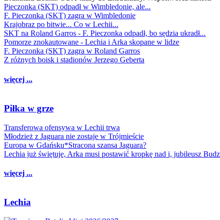
Pieczonka (SKT) odpadł w Wimbledonie, ale...
F. Pieczonka (SKT) zagra w Wimbledonie
Krajobraz po bitwie... Co w Lechii...
SKT na Roland Garros - F. Pieczonka odpadł, bo sędzia ukradł...
Pomorze znokautowane - Lechia i Arka skopane w lidze
F. Pieczonka (SKT) zagra w Roland Garros
Z różnych boisk i stadionów Jerzego Geberta
więcej ...
Piłka w grze
Transferowa ofensywa w Lechii trwa
Młodzież z Jaguara nie zostaje w Trójmieście
Europa w Gdańsku*Stracona szansa Jaguara?
Lechia już świętuje, Arka musi postawić kropkę nad i, jubileusz Bud
więcej ...
Lechia