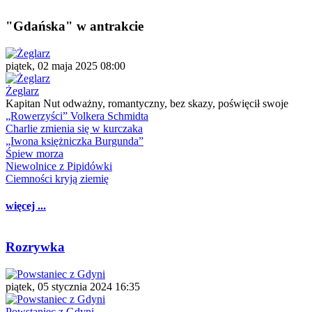
"Gdańska" w antrakcie
piątek, 02 maja 2025 08:00
Żeglarz
Kapitan Nut odważny, romantyczny, bez skazy, poświęcił swoje
„Rowerzyści” Volkera Schmidta
Charlie zmienia się w kurczaka
„Iwona księżniczka Burgunda”
Śpiew morza
Niewolnice z Pipidówki
Ciemności kryją ziemię
więcej ...
Rozrywka
piątek, 05 stycznia 2024 16:35
Powstaniec z Gdyni