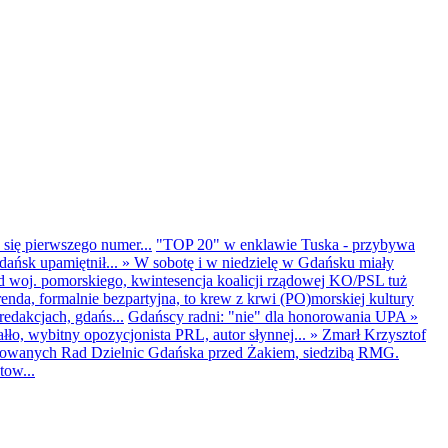
 się pierwszego numer...
"TOP 20" w enklawie Tuska - przybywa
dańsk upamiętnił...
»
W sobotę i w niedzielę w Gdańsku miały
d woj. pomorskiego, kwintesencja koalicji rządowej KO/PSL tuż
renda, formalnie bezpartyjna, to krew z krwi (PO)morskiej kultury
edakcjach, gdańs...
Gdańscy radni: "nie" dla honorowania UPA
»
ło, wybitny opozycjonista PRL, autor słynnej...
»
Zmarł Krzysztof
ntowanych Rad Dzielnic Gdańska przed Żakiem, siedzibą RMG.
tow...