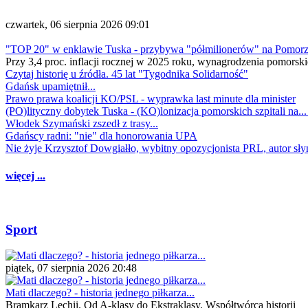
czwartek, 06 sierpnia 2026 09:01
"TOP 20" w enklawie Tuska - przybywa "półmilionerów" na Pomor
Przy 3,4 proc. inflacji rocznej w 2025 roku, wynagrodzenia pomorski
Czytaj historię u źródła. 45 lat "Tygodnika Solidarność"
Gdańsk upamiętnił...
Prawo prawa koalicji KO/PSL - wyprawka last minute dla minister
(PO)lityczny dobytek Tuska - (KO)lonizacja pomorskich szpitali na..
Włodek Szymański zszedł z trasy...
Gdańscy radni: "nie" dla honorowania UPA
Nie żyje Krzysztof Dowgiałło, wybitny opozycjonista PRL, autor sł
więcej ...
Sport
piątek, 07 sierpnia 2026 20:48
Mati dlaczego? - historia jednego piłkarza...
Bramkarz Lechii. Od A-klasy do Ekstraklasy. Współtwórca historii