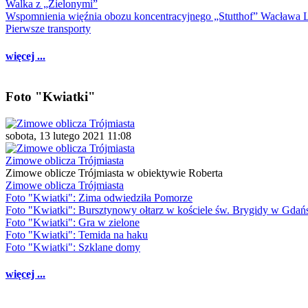
Walka z „Zielonymi”
Wspomnienia więźnia obozu koncentracyjnego „Stutthof” Wacława 
Pierwsze transporty
więcej ...
Foto "Kwiatki"
sobota, 13 lutego 2021 11:08
Zimowe oblicza Trójmiasta
Zimowe oblicze Trójmiasta w obiektywie Roberta
Zimowe oblicza Trójmiasta
Foto "Kwiatki": Zima odwiedziła Pomorze
Foto "Kwiatki": Bursztynowy ołtarz w kościele św. Brygidy w Gdań
Foto "Kwiatki": Gra w zielone
Foto "Kwiatki": Temida na haku
Foto "Kwiatki": Szklane domy
więcej ...