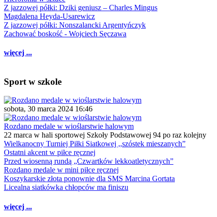
Z jazzowej półki: Dziki geniusz – Charles Mingus
Magdalena Heyda-Usarewicz
Z jazzowej półki: Nonszalancki Argentyńczyk
Zachować boskość - Wojciech Sęczawa
więcej ...
Sport w szkole
sobota, 30 marca 2024 16:46
Rozdano medale w wioślarstwie halowym
22 marca w hali sportowej Szkoły Podstawowej 94 po raz kolejny
Wielkanocny Turniej Piłki Siatkowej ,,szóstek mieszanych”
Ostatni akcent w piłce ręcznej
Przed wiosenną rundą „Czwartków lekkoatletycznych”
Rozdano medale w mini piłce ręcznej
Koszykarskie złota ponownie dla SMS Marcina Gortata
Licealna siatkówka chłopców ma finiszu
więcej ...