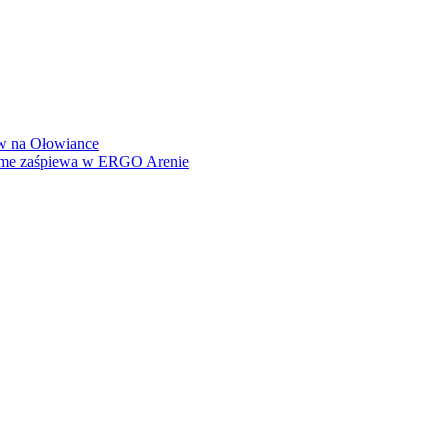
how na Ołowiance
Dame zaśpiewa w ERGO Arenie