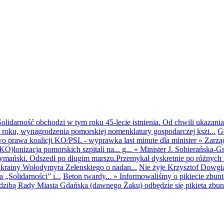
olidarność obchodzi w tym roku 45-lecie istnienia. Od chwili ukazania
25 roku, wynagrodzenia pomorskiej nomenklatury gospodarczej kszt...
G
o prawa koalicji KO/PSL - wyprawka last minute dla minister
»
Zarzą
O)lonizacja pomorskich szpitali na... g...
»
Minister J. Sobierańska-G
mański. Odszedł po długim marszu.Przemykał dyskretnie po różnych r
krainy Wołodymyra Zełenskiego o nadan...
Nie żyje Krzysztof Dowgiał
„Solidarności” i...
Beton twardy...
»
Informowaliśmy o pikiecie zbu
dzibą Rady Miasta Gdańska (dawnego Żaku) odbędzie się pikieta zbun