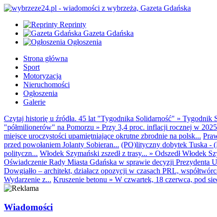
Reprinty
Gazeta Gdańska
Ogłoszenia
Strona główna
Sport
Motoryzacja
Nieruchomości
Ogłoszenia
Galerie
Czytaj historię u źródła. 45 lat "Tygodnika Solidarność"
»
Tygodnik S
"półmilionerów" na Pomorzu
»
Przy 3,4 proc. inflacji rocznej w 20
miejsce uroczystości upamiętniające okrutne zbrodnie na polsk...
Praw
przed powołaniem Jolanty Sobieran...
(PO)lityczny dobytek Tuska - (K
polityczn...
Włodek Szymański zszedł z trasy...
»
Odszedł Włodek Szy
Oświadczenie Rady Miasta Gdańska w sprawie decyzji Prezydenta U
Dowgiałło – architekt, działacz opozycji w czasach PRL, współtwórca 
Wydarzenie z...
Kruszenie betonu
»
W czwartek, 18 czerwca, pod sie
Wiadomości