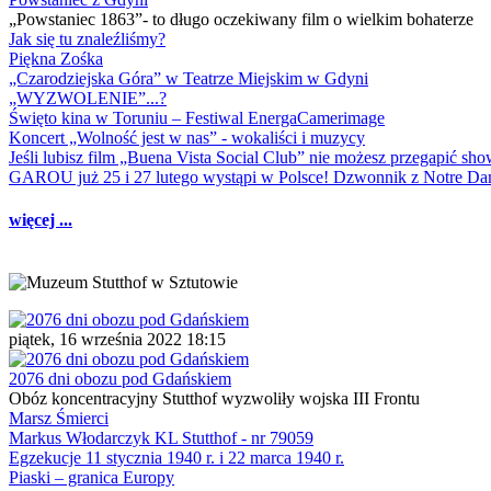
„Powstaniec 1863”- to długo oczekiwany film o wielkim bohaterze
Jak się tu znaleźliśmy?
Piękna Zośka
„Czarodziejska Góra” w Teatrze Miejskim w Gdyni
„WYZWOLENIE”...?
Święto kina w Toruniu – Festiwal EnergaCamerimage
Koncert „Wolność jest w nas” - wokaliści i muzycy
Jeśli lubisz film „Buena Vista Social Club” nie możesz przegapić s
GAROU już 25 i 27 lutego wystąpi w Polsce! Dzwonnik z Notre 
więcej ...
piątek, 16 września 2022 18:15
2076 dni obozu pod Gdańskiem
Obóz koncentracyjny Stutthof wyzwoliły wojska III Frontu
Marsz Śmierci
Markus Włodarczyk KL Stutthof - nr 79059
Egzekucje 11 stycznia 1940 r. i 22 marca 1940 r.
Piaski – granica Europy