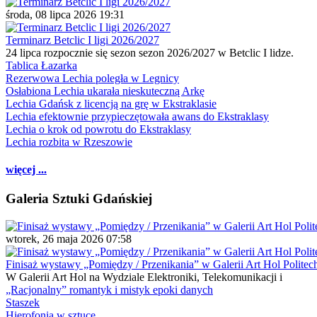
środa, 08 lipca 2026 19:31
Terminarz Betclic I ligi 2026/2027
24 lipca rozpocznie się sezon sezon 2026/2027 w Betclic I lidze.
Tablica Łazarka
Rezerwowa Lechia poległa w Legnicy
Osłabiona Lechia ukarała nieskuteczną Arkę
Lechia Gdańsk z licencją na grę w Ekstraklasie
Lechia efektownie przypieczętowała awans do Ekstraklasy
Lechia o krok od powrotu do Ekstraklasy
Lechia rozbita w Rzeszowie
więcej ...
Galeria Sztuki Gdańskiej
wtorek, 26 maja 2026 07:58
Finisaż wystawy „Pomiędzy / Przenikania” w Galerii Art Hol Politec
W Galerii Art Hol na Wydziale Elektroniki, Telekomunikacji i
„Racjonalny” romantyk i mistyk epoki danych
Staszek
Hierofonia w sztuce