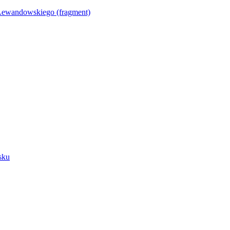
Lewandowskiego (fragment)
sku