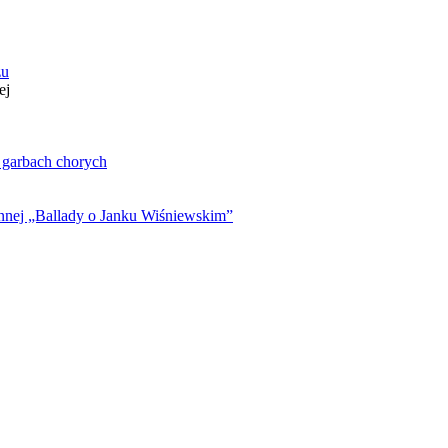
zu
ej
. garbach chorych
ynnej „Ballady o Janku Wiśniewskim”