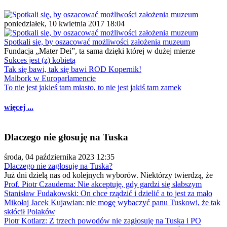
poniedziałek, 10 kwietnia 2017 18:04
Spotkali się, by oszacować możliwości założenia muzeum
Fundacja „Mater Dei”, ta sama dzięki której w dużej mierze
Sukces jest (z) kobietą
Tak się bawi, tak się bawi ROD Kopernik!
Malbork w Europarlamencie
To nie jest jakieś tam miasto, to nie jest jakiś tam zamek
więcej ...
Dlaczego nie głosuję na Tuska
środa, 04 października 2023 12:35
Dlaczego nie zagłosuję na Tuska?
Już dni dzielą nas od kolejnych wyborów. Niektórzy twierdzą, że
Prof. Piotr Czauderna: Nie akceptuję, gdy gardzi się słabszym
Stanisław Fudakowski: On chce rządzić i dzielić a to jest za mało
Mikołaj Jacek Kujawian: nie mogę wybaczyć panu Tuskowi, że tak
skłócił Polaków
Piotr Kotlarz: Z trzech powodów nie zagłosuję na Tuska i PO