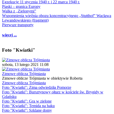
Egzekucje 11 stycznia 1940 r. i 22 marca 1940 r.
Piaski – granica Europy
Walka z „Zielonymi”
Wspomnienia więźnia obozu koncentracyjnego „Stutthof” Wacława
Lewandowskiego (fragment)
Pierwsze transporty
więcej ...
Foto "Kwiatki"
sobota, 13 lutego 2021 11:08
Zimowe oblicza Trójmiasta
Zimowe oblicze Trójmiasta w obiektywie Roberta
Zimowe oblicza Trójmiasta
Foto "Kwiatki": Zima odwiedziła Pomorze
Foto "Kwiatki": Bursztynowy ołtarz w kościele św. Brygidy w
Gdańsku
Foto "Kwiatki": Gra w zielone
Foto "Kwiatki": Temida na haku
Foto "Kwiatki": Szklane domy