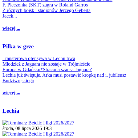
F. Pieczonka (SKT) zagra w Roland Garros
Z różnych boisk i stadionów Jerzego Geberta
Jacek...
więcej ...
Piłka w grze
Transferowa ofensywa w Lechii trwa
Młodzież z Jaguara nie zostaje w Trójmieście
Europa w Gdańsku*Stracona szansa Jaguara?
Lechia już świętuje, Arka musi postawić kropkę nad i, jubileusz
Budziwojskiego
więcej ...
Lechia
środa, 08 lipca 2026 19:31