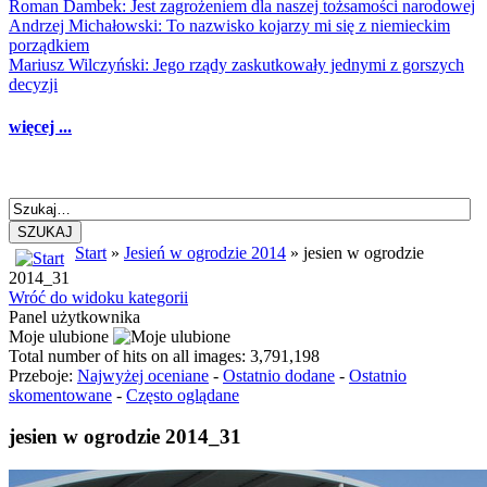
Roman Dambek: Jest zagrożeniem dla naszej tożsamości narodowej
Andrzej Michałowski: To nazwisko kojarzy mi się z niemieckim
porządkiem
Mariusz Wilczyński: Jego rządy zaskutkowały jednymi z gorszych
decyzji
więcej ...
SZUKAJ
Start
»
Jesień w ogrodzie 2014
» jesien w ogrodzie
2014_31
Wróć do widoku kategorii
Panel użytkownika
Moje ulubione
Total number of hits on all images: 3,791,198
Przeboje:
Najwyżej oceniane
-
Ostatnio dodane
-
Ostatnio
skomentowane
-
Często oglądane
jesien w ogrodzie 2014_31