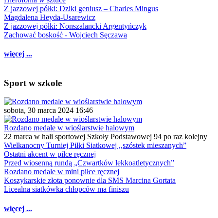
Z jazzowej półki: Dziki geniusz – Charles Mingus
Magdalena Heyda-Usarewicz
Z jazzowej półki: Nonszalancki Argentyńczyk
Zachować boskość - Wojciech Sęczawa
więcej ...
Sport w szkole
sobota, 30 marca 2024 16:46
Rozdano medale w wioślarstwie halowym
22 marca w hali sportowej Szkoły Podstawowej 94 po raz kolejny
Wielkanocny Turniej Piłki Siatkowej ,,szóstek mieszanych”
Ostatni akcent w piłce ręcznej
Przed wiosenną rundą „Czwartków lekkoatletycznych”
Rozdano medale w mini piłce ręcznej
Koszykarskie złota ponownie dla SMS Marcina Gortata
Licealna siatkówka chłopców ma finiszu
więcej ...