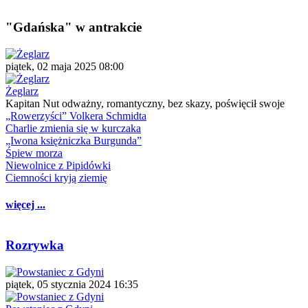
"Gdańska" w antrakcie
piątek, 02 maja 2025 08:00
Żeglarz
Kapitan Nut odważny, romantyczny, bez skazy, poświęcił swoje
„Rowerzyści” Volkera Schmidta
Charlie zmienia się w kurczaka
„Iwona księżniczka Burgunda”
Śpiew morza
Niewolnice z Pipidówki
Ciemności kryją ziemię
więcej ...
Rozrywka
piątek, 05 stycznia 2024 16:35