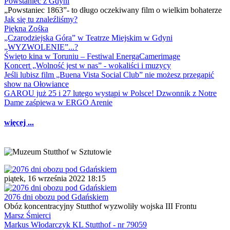
Powstaniec z Gdyni
„Powstaniec 1863”- to długo oczekiwany film o wielkim bohaterze
Jak się tu znaleźliśmy?
Piękna Zośka
„Czarodziejska Góra” w Teatrze Miejskim w Gdyni
„WYZWOLENIE”...?
Święto kina w Toruniu – Festiwal EnergaCamerimage
Koncert „Wolność jest w nas” - wokaliści i muzycy
Jeśli lubisz film „Buena Vista Social Club” nie możesz przegapić
show na Ołowiance
GAROU już 25 i 27 lutego wystąpi w Polsce! Dzwonnik z Notre
Dame zaśpiewa w ERGO Arenie
więcej ...
piątek, 16 września 2022 18:15
2076 dni obozu pod Gdańskiem
Obóz koncentracyjny Stutthof wyzwoliły wojska III Frontu
Marsz Śmierci
Markus Włodarczyk KL Stutthof - nr 79059