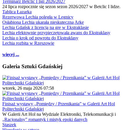
Terminarz Betclic I ligi 2026/2027
24 lipca rozpocznie się sezon sezon 2026/2027 w Betclic I lidze.
Tablica Łazarka
Rezerwowa Lechia poległa w Legnicy
Osłabiona Lechia ukarała nieskuteczną Arkę
Lechia Gdańsk z licencją na grę w Ekstraklasie
Lechia efektownie przypieczętowała awans do Ekstraklasy
Lechia o krok od powrotu do Ekstraklasy
Lechia rozbita w Rzeszowie
więcej ...
Galeria Sztuki Gdańskiej
wtorek, 26 maja 2026 07:58
Finisaż wystawy „Pomiędzy / Przenikania” w Galerii Art Hol
Politechniki Gdańskiej
W Galerii Art Hol na Wydziale Elektroniki, Telekomunikacji i
„Racjonalny” romantyk i mistyk epoki danych
Staszek
Hierofonia w sztuce