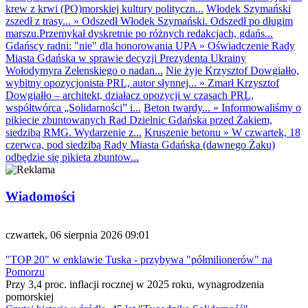
krew z krwi (PO)morskiej kultury polityczn...
Włodek Szymański
zszedł z trasy...
»
Odszedł Włodek Szymański. Odszedł po długim
marszu.Przemykał dyskretnie po różnych redakcjach, gdańs...
Gdańscy radni: "nie" dla honorowania UPA
»
Oświadczenie Rady
Miasta Gdańska w sprawie decyzji Prezydenta Ukrainy
Wołodymyra Zełenskiego o nadan...
Nie żyje Krzysztof Dowgiałło,
wybitny opozycjonista PRL, autor słynnej...
»
Zmarł Krzysztof
Dowgiałło – architekt, działacz opozycji w czasach PRL,
współtwórca „Solidarności” i...
Beton twardy...
»
Informowaliśmy o
pikiecie zbuntowanych Rad Dzielnic Gdańska przed Żakiem,
siedzibą RMG. Wydarzenie z...
Kruszenie betonu
»
W czwartek, 18
czerwca, pod siedzibą Rady Miasta Gdańska (dawnego Żaku)
odbędzie się pikieta zbuntow...
Wiadomości
czwartek, 06 sierpnia 2026 09:01
"TOP 20" w enklawie Tuska - przybywa "półmilionerów" na
Pomorzu
Przy 3,4 proc. inflacji rocznej w 2025 roku, wynagrodzenia
pomorskiej