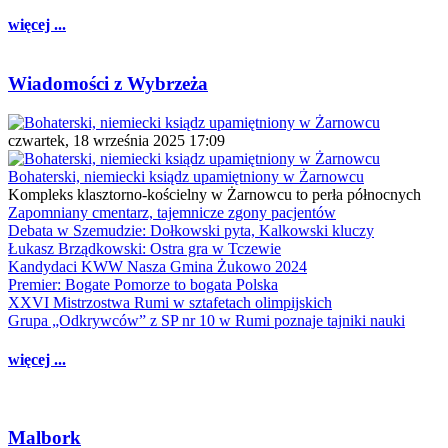
więcej ...
Wiadomości z Wybrzeża
czwartek, 18 września 2025 17:09
Bohaterski, niemiecki ksiądz upamiętniony w Żarnowcu
Kompleks klasztorno-kościelny w Żarnowcu to perła północnych
Zapomniany cmentarz, tajemnicze zgony pacjentów
Debata w Szemudzie: Dołkowski pyta, Kalkowski kluczy
Łukasz Brządkowski: Ostra gra w Tczewie
Kandydaci KWW Nasza Gmina Żukowo 2024
Premier: Bogate Pomorze to bogata Polska
XXVI Mistrzostwa Rumi w sztafetach olimpijskich
Grupa „Odkrywców” z SP nr 10 w Rumi poznaje tajniki nauki
więcej ...
Malbork