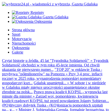
Reprinty
Gazeta Gdańska
Ogłoszenia
Strona główna
Sport
Motoryzacja
Nieruchomości
Ogłoszenia
Galerie
Czytaj historię u źródła. 45 lat "Tygodnika Solidarność"
»
Tygodnik
Solidarność obchodzi w tym roku 45-lecie istnienia. Od chwili
ukazania się pierwszego numer...
"TOP 20" w enklawie Tuska -
przybywa "półmilionerów" na Pomorzu
»
Przy 3,4 proc. inflacji
rocznej w 2025 roku, wynagrodzenia pomorskiej nomenklatury
gospodarczej kszt...
Gdańsk upamiętnił...
»
W sobotę i w niedzielę
w Gdańsku miały miejsce uroczystości upamiętniające okrutne
zbrodnie na polsk...
Prawo prawa koalicji KO/PSL - wyprawka last
minute dla minister
»
Zarząd woj. pomorskiego, kwintesencja
koalicji rządowej KO/PSL tuż przed powołaniem Jolanty Sobieran...
(PO)lityczny dobytek Tuska - (KO)lonizacja pomorskich szpitali
na... g...
»
Minister J. Sobierańska-Grenda, formalnie bezpartyjna, to