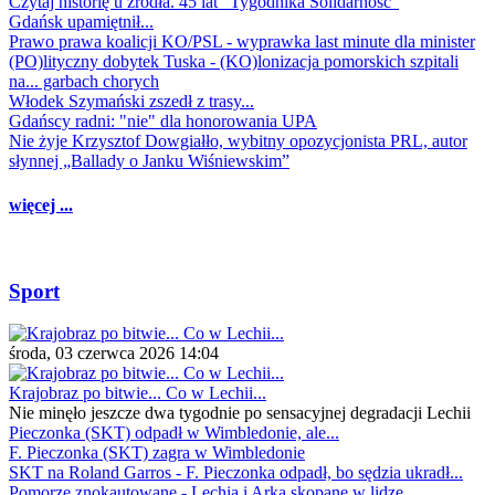
Czytaj historię u źródła. 45 lat "Tygodnika Solidarność"
Gdańsk upamiętnił...
Prawo prawa koalicji KO/PSL - wyprawka last minute dla minister
(PO)lityczny dobytek Tuska - (KO)lonizacja pomorskich szpitali
na... garbach chorych
Włodek Szymański zszedł z trasy...
Gdańscy radni: "nie" dla honorowania UPA
Nie żyje Krzysztof Dowgiałło, wybitny opozycjonista PRL, autor
słynnej „Ballady o Janku Wiśniewskim”
więcej ...
Sport
środa, 03 czerwca 2026 14:04
Krajobraz po bitwie... Co w Lechii...
Nie minęło jeszcze dwa tygodnie po sensacyjnej degradacji Lechii
Pieczonka (SKT) odpadł w Wimbledonie, ale...
F. Pieczonka (SKT) zagra w Wimbledonie
SKT na Roland Garros - F. Pieczonka odpadł, bo sędzia ukradł...
Pomorze znokautowane - Lechia i Arka skopane w lidze