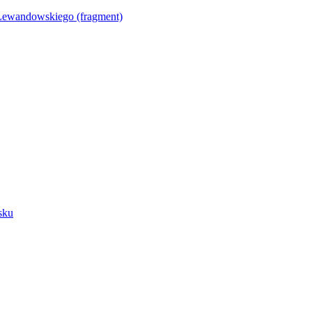
Lewandowskiego (fragment)
sku