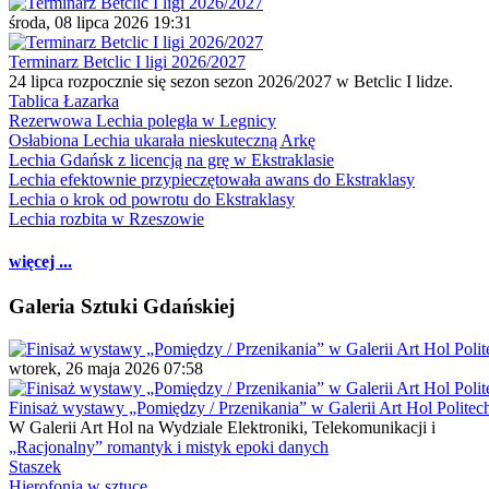
środa, 08 lipca 2026 19:31
Terminarz Betclic I ligi 2026/2027
24 lipca rozpocznie się sezon sezon 2026/2027 w Betclic I lidze.
Tablica Łazarka
Rezerwowa Lechia poległa w Legnicy
Osłabiona Lechia ukarała nieskuteczną Arkę
Lechia Gdańsk z licencją na grę w Ekstraklasie
Lechia efektownie przypieczętowała awans do Ekstraklasy
Lechia o krok od powrotu do Ekstraklasy
Lechia rozbita w Rzeszowie
więcej ...
Galeria Sztuki Gdańskiej
wtorek, 26 maja 2026 07:58
Finisaż wystawy „Pomiędzy / Przenikania” w Galerii Art Hol Politec
W Galerii Art Hol na Wydziale Elektroniki, Telekomunikacji i
„Racjonalny” romantyk i mistyk epoki danych
Staszek
Hierofonia w sztuce