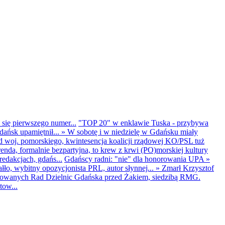
 się pierwszego numer...
"TOP 20" w enklawie Tuska - przybywa
dańsk upamiętnił...
»
W sobotę i w niedzielę w Gdańsku miały
d woj. pomorskiego, kwintesencja koalicji rządowej KO/PSL tuż
renda, formalnie bezpartyjna, to krew z krwi (PO)morskiej kultury
edakcjach, gdańs...
Gdańscy radni: "nie" dla honorowania UPA
»
ło, wybitny opozycjonista PRL, autor słynnej...
»
Zmarł Krzysztof
ntowanych Rad Dzielnic Gdańska przed Żakiem, siedzibą RMG.
tow...