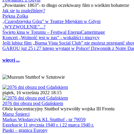
„Powstaniec 1863”- to długo oczekiwany film o wielkim bohaterze
Jak się tu znaleźliśmy?
Piękna Zośka
„Czarodziejska Góra” w Teatrze Miejskim w Gdyni
„WYZWOLENIE”...?
Święto kina w Toruniu – Festiwal EnergaCamerimage
Koncert „Wolność jest w nas” - wokaliści i muzycy
Jeśli lubisz film „Buena Vista Social Club” nie możesz przegapić s
GAROU już 25 i 27 lutego wystąpi w Polsce! Dzwonnik z Notre 
więcej ...
piątek, 16 września 2022 18:15
2076 dni obozu pod Gdańskiem
Obóz koncentracyjny Stutthof wyzwoliły wojska III Frontu
Marsz Śmierci
Markus Włodarczyk KL Stutthof - nr 79059
Egzekucje 11 stycznia 1940 r. i 22 marca 1940 r.
Piaski – granica Europy