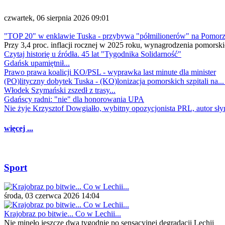
czwartek, 06 sierpnia 2026 09:01
"TOP 20" w enklawie Tuska - przybywa "półmilionerów" na Pomor
Przy 3,4 proc. inflacji rocznej w 2025 roku, wynagrodzenia pomorski
Czytaj historię u źródła. 45 lat "Tygodnika Solidarność"
Gdańsk upamiętnił...
Prawo prawa koalicji KO/PSL - wyprawka last minute dla minister
(PO)lityczny dobytek Tuska - (KO)lonizacja pomorskich szpitali na..
Włodek Szymański zszedł z trasy...
Gdańscy radni: "nie" dla honorowania UPA
Nie żyje Krzysztof Dowgiałło, wybitny opozycjonista PRL, autor sł
więcej ...
Sport
środa, 03 czerwca 2026 14:04
Krajobraz po bitwie... Co w Lechii...
Nie minęło jeszcze dwa tygodnie po sensacyjnej degradacji Lechii