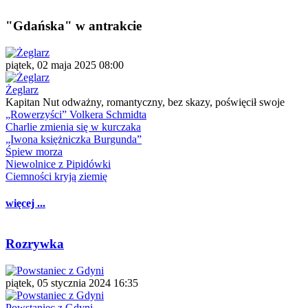
"Gdańska" w antrakcie
piątek, 02 maja 2025 08:00
Żeglarz
Kapitan Nut odważny, romantyczny, bez skazy, poświęcił swoje
„Rowerzyści” Volkera Schmidta
Charlie zmienia się w kurczaka
„Iwona księżniczka Burgunda”
Śpiew morza
Niewolnice z Pipidówki
Ciemności kryją ziemię
więcej ...
Rozrywka
piątek, 05 stycznia 2024 16:35
Powstaniec z Gdyni