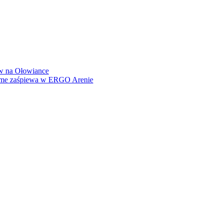
how na Ołowiance
Dame zaśpiewa w ERGO Arenie