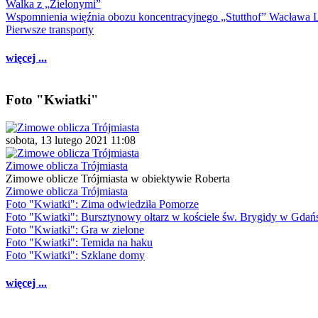
Walka z „Zielonymi”
Wspomnienia więźnia obozu koncentracyjnego „Stutthof” Wacława 
Pierwsze transporty
więcej ...
Foto "Kwiatki"
sobota, 13 lutego 2021 11:08
Zimowe oblicza Trójmiasta
Zimowe oblicze Trójmiasta w obiektywie Roberta
Zimowe oblicza Trójmiasta
Foto "Kwiatki": Zima odwiedziła Pomorze
Foto "Kwiatki": Bursztynowy ołtarz w kościele św. Brygidy w Gdań
Foto "Kwiatki": Gra w zielone
Foto "Kwiatki": Temida na haku
Foto "Kwiatki": Szklane domy
więcej ...