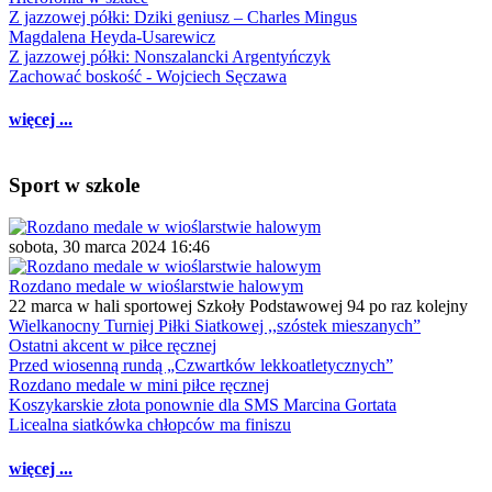
Z jazzowej półki: Dziki geniusz – Charles Mingus
Magdalena Heyda-Usarewicz
Z jazzowej półki: Nonszalancki Argentyńczyk
Zachować boskość - Wojciech Sęczawa
więcej ...
Sport w szkole
sobota, 30 marca 2024 16:46
Rozdano medale w wioślarstwie halowym
22 marca w hali sportowej Szkoły Podstawowej 94 po raz kolejny
Wielkanocny Turniej Piłki Siatkowej ,,szóstek mieszanych”
Ostatni akcent w piłce ręcznej
Przed wiosenną rundą „Czwartków lekkoatletycznych”
Rozdano medale w mini piłce ręcznej
Koszykarskie złota ponownie dla SMS Marcina Gortata
Licealna siatkówka chłopców ma finiszu
więcej ...