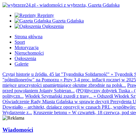
Reprinty
Gazeta Gdańska
Ogłoszenia
Strona główna
Sport
Motoryzacja
Nieruchomości
Ogłoszenia
Galerie
Czytaj historię u źródła. 45 lat "Tygodnika Solidarność"
»
Tygodnik S
"półmilionerów" na Pomorzu
»
Przy 3,4 proc. inflacji rocznej w 20
miejsce uroczystości upamiętniające okrutne zbrodnie na polsk...
Praw
przed powołaniem Jolanty Sobieran...
(PO)lityczny dobytek Tuska - (K
polityczn...
Włodek Szymański zszedł z trasy...
»
Odszedł Włodek Szy
Oświadczenie Rady Miasta Gdańska w sprawie decyzji Prezydenta U
Dowgiałło – architekt, działacz opozycji w czasach PRL, współtwórca 
Wydarzenie z...
Kruszenie betonu
»
W czwartek, 18 czerwca, pod sie
Wiadomości