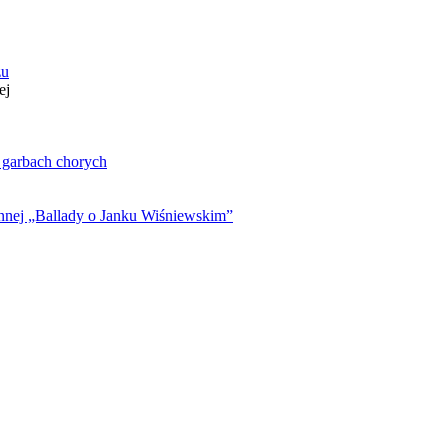
zu
ej
. garbach chorych
ynnej „Ballady o Janku Wiśniewskim”