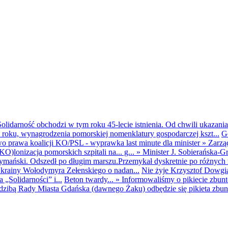
olidarność obchodzi w tym roku 45-lecie istnienia. Od chwili ukazania
25 roku, wynagrodzenia pomorskiej nomenklatury gospodarczej kszt...
G
o prawa koalicji KO/PSL - wyprawka last minute dla minister
»
Zarzą
O)lonizacja pomorskich szpitali na... g...
»
Minister J. Sobierańska-G
mański. Odszedł po długim marszu.Przemykał dyskretnie po różnych r
krainy Wołodymyra Zełenskiego o nadan...
Nie żyje Krzysztof Dowgiał
„Solidarności” i...
Beton twardy...
»
Informowaliśmy o pikiecie zbu
dzibą Rady Miasta Gdańska (dawnego Żaku) odbędzie się pikieta zbun