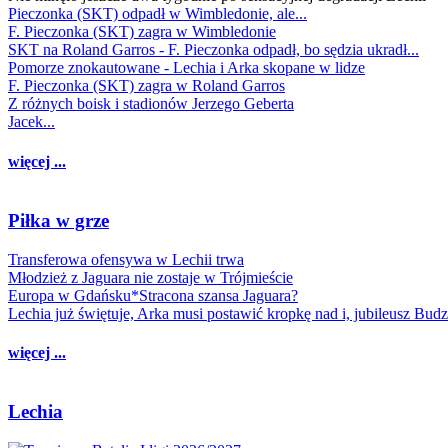
Pieczonka (SKT) odpadł w Wimbledonie, ale...
F. Pieczonka (SKT) zagra w Wimbledonie
SKT na Roland Garros - F. Pieczonka odpadł, bo sędzia ukradł...
Pomorze znokautowane - Lechia i Arka skopane w lidze
F. Pieczonka (SKT) zagra w Roland Garros
Z różnych boisk i stadionów Jerzego Geberta
Jacek...
więcej ...
Piłka w grze
Transferowa ofensywa w Lechii trwa
Młodzież z Jaguara nie zostaje w Trójmieście
Europa w Gdańsku*Stracona szansa Jaguara?
Lechia już świętuje, Arka musi postawić kropkę nad i, jubileusz Bud
więcej ...
Lechia