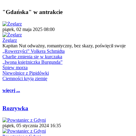
"Gdańska" w antrakcie
piątek, 02 maja 2025 08:00
Żeglarz
Kapitan Nut odważny, romantyczny, bez skazy, poświęcił swoje
„Rowerzyści” Volkera Schmidta
Charlie zmienia się w kurczaka
„Iwona księżniczka Burgunda”
Śpiew morza
Niewolnice z Pipidówki
Ciemności kryją ziemię
więcej ...
Rozrywka
piątek, 05 stycznia 2024 16:35