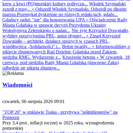
krew z krwi (PO)morskiej kultury polityczn...
Włodek Szymański
zszedł z trasy...
»
Odszedł Włodek Szymański. Odszedł po długim
marszu.Przemykał dyskretnie po różnych redakcjach, gdańs...
Gdańscy radni: "nie" dla honorowania UPA
»
Oświadczenie Rady
Miasta Gdańska w sprawie decyzji Prezydenta Ukrainy
Wołodymyra Zełenskiego o nadan...
Nie żyje Krzysztof Dowgiałło,
wybitny opozycjonista PRL, autor słynnej...
»
Zmarł Krzysztof
Dowgiałło – architekt, działacz opozycji w czasach PRL,
współtwórca „Solidarności” i...
Beton twardy...
»
Informowaliśmy o
pikiecie zbuntowanych Rad Dzielnic Gdańska przed Żakiem,
siedzibą RMG. Wydarzenie z...
Kruszenie betonu
»
W czwartek, 18
czerwca, pod siedzibą Rady Miasta Gdańska (dawnego Żaku)
odbędzie się pikieta zbuntow...
Wiadomości
czwartek, 06 sierpnia 2026 09:01
"TOP 20" w enklawie Tuska - przybywa "półmilionerów" na
Pomorzu
Przy 3,4 proc. inflacji rocznej w 2025 roku, wynagrodzenia
pomorskiej