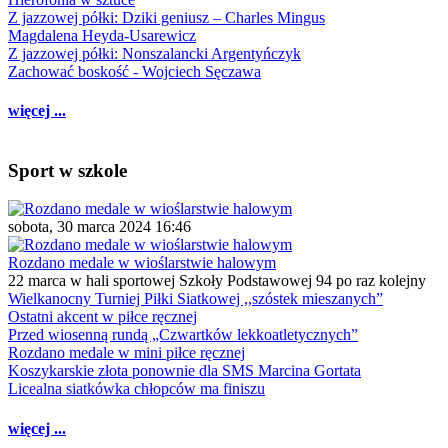
Z jazzowej półki: Dziki geniusz – Charles Mingus
Magdalena Heyda-Usarewicz
Z jazzowej półki: Nonszalancki Argentyńczyk
Zachować boskość - Wojciech Sęczawa
więcej ...
Sport w szkole
sobota, 30 marca 2024 16:46
Rozdano medale w wioślarstwie halowym
22 marca w hali sportowej Szkoły Podstawowej 94 po raz kolejny
Wielkanocny Turniej Piłki Siatkowej ,,szóstek mieszanych”
Ostatni akcent w piłce ręcznej
Przed wiosenną rundą „Czwartków lekkoatletycznych”
Rozdano medale w mini piłce ręcznej
Koszykarskie złota ponownie dla SMS Marcina Gortata
Licealna siatkówka chłopców ma finiszu
więcej ...