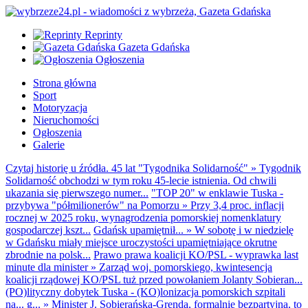
Reprinty
Gazeta Gdańska
Ogłoszenia
Strona główna
Sport
Motoryzacja
Nieruchomości
Ogłoszenia
Galerie
Czytaj historię u źródła. 45 lat "Tygodnika Solidarność"
»
Tygodnik
Solidarność obchodzi w tym roku 45-lecie istnienia. Od chwili
ukazania się pierwszego numer...
"TOP 20" w enklawie Tuska -
przybywa "półmilionerów" na Pomorzu
»
Przy 3,4 proc. inflacji
rocznej w 2025 roku, wynagrodzenia pomorskiej nomenklatury
gospodarczej kszt...
Gdańsk upamiętnił...
»
W sobotę i w niedzielę
w Gdańsku miały miejsce uroczystości upamiętniające okrutne
zbrodnie na polsk...
Prawo prawa koalicji KO/PSL - wyprawka last
minute dla minister
»
Zarząd woj. pomorskiego, kwintesencja
koalicji rządowej KO/PSL tuż przed powołaniem Jolanty Sobieran...
(PO)lityczny dobytek Tuska - (KO)lonizacja pomorskich szpitali
na... g...
»
Minister J. Sobierańska-Grenda, formalnie bezpartyjna, to