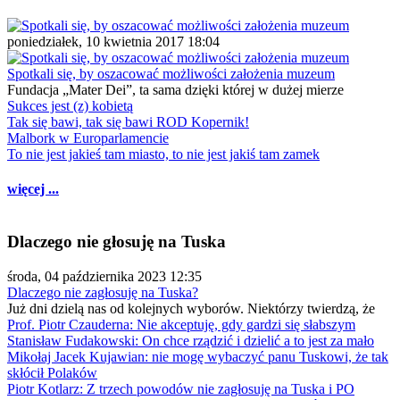
poniedziałek, 10 kwietnia 2017 18:04
Spotkali się, by oszacować możliwości założenia muzeum
Fundacja „Mater Dei”, ta sama dzięki której w dużej mierze
Sukces jest (z) kobietą
Tak się bawi, tak się bawi ROD Kopernik!
Malbork w Europarlamencie
To nie jest jakieś tam miasto, to nie jest jakiś tam zamek
więcej ...
Dlaczego nie głosuję na Tuska
środa, 04 października 2023 12:35
Dlaczego nie zagłosuję na Tuska?
Już dni dzielą nas od kolejnych wyborów. Niektórzy twierdzą, że
Prof. Piotr Czauderna: Nie akceptuję, gdy gardzi się słabszym
Stanisław Fudakowski: On chce rządzić i dzielić a to jest za mało
Mikołaj Jacek Kujawian: nie mogę wybaczyć panu Tuskowi, że tak
skłócił Polaków
Piotr Kotlarz: Z trzech powodów nie zagłosuję na Tuska i PO