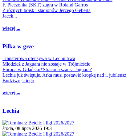
F. Pieczonka (SKT) zagra w Roland Garros
Z różnych boisk i stadionów Jerzego Geberta
Jacek...
więcej ...
Piłka w grze
Transferowa ofensywa w Lechii trwa
Młodzież z Jaguara nie zostaje w Trójmieście
Europa w Gdańsku*Stracona szansa Jaguara?
Lechia już świętuje, Arka musi postawić kropkę nad i, jubileusz
Budziwojskiego
więcej ...
Lechia
środa, 08 lipca 2026 19:31