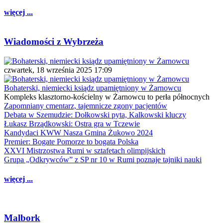
więcej ...
Wiadomości z Wybrzeża
czwartek, 18 września 2025 17:09
Bohaterski, niemiecki ksiądz upamiętniony w Żarnowcu
Kompleks klasztorno-kościelny w Żarnowcu to perła północnych
Zapomniany cmentarz, tajemnicze zgony pacjentów
Debata w Szemudzie: Dołkowski pyta, Kalkowski kluczy
Łukasz Brządkowski: Ostra gra w Tczewie
Kandydaci KWW Nasza Gmina Żukowo 2024
Premier: Bogate Pomorze to bogata Polska
XXVI Mistrzostwa Rumi w sztafetach olimpijskich
Grupa „Odkrywców” z SP nr 10 w Rumi poznaje tajniki nauki
więcej ...
Malbork