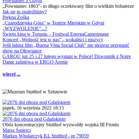
Powstaniec z Gdyni
„Powstaniec 1863”- to długo oczekiwany film o wielkim bohaterze
Jak się tu znaleźliśmy?
Piękna Zośka
„Czarodziejska Góra” w Teatrze Miejskim w Gdyni
„WYZWOLENIE”...?
Święto kina w Toruniu – Festiwal EnergaCamerimage
Koncert „Wolność jest w nas” - wokaliści i muzycy
Jeśli lubisz film „Buena Vista Social Club” nie możesz przegapić
show na Ołowiance
GAROU już 25 i 27 lutego wystąpi w Polsce! Dzwonnik z Notre
Dame zaśpiewa w ERGO Arenie
więcej ...
piątek, 16 września 2022 18:15
2076 dni obozu pod Gdańskiem
Obóz koncentracyjny Stutthof wyzwoliły wojska III Frontu
Marsz Śmierci
Markus Włodarczyk KL Stutthof - nr 79059