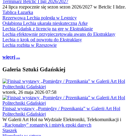
Terminarz Betclic I ligi 2026/2027
24 lipca rozpocznie się sezon sezon 2026/2027 w Betclic I lidze.
Tablica Łazarka
Rezerwowa Lechia poległa w Legnicy
Osłabiona Lechia ukarała nieskuteczną Arkę
Lechia Gdańsk z licencją na grę w Ekstraklasie
Lechia efektownie przypieczętowała awans do Ekstraklasy
Lechia o krok od powrotu do Ekstraklasy
Lechia rozbita w Rzeszowie
więcej ...
Galeria Sztuki Gdańskiej
wtorek, 26 maja 2026 07:58
Finisaż wystawy „Pomiędzy / Przenikania” w Galerii Art Hol
Politechniki Gdańskiej
W Galerii Art Hol na Wydziale Elektroniki, Telekomunikacji i
„Racjonalny” romantyk i mistyk epoki danych
Staszek
Hierofonia w sztuce