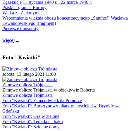
Egzekucje 11 stycznia 1940 r. i 22 marca 1940 r.
Piaski – granica Europy
Walka z „Zielonymi”
Wspomnienia więźnia obozu koncentracyjnego „Stutthof” Wacława
Lewandowskiego (fragment)
Pierwsze transporty
więcej ...
Foto "Kwiatki"
sobota, 13 lutego 2021 11:08
Zimowe oblicza Trójmiasta
Zimowe oblicze Trójmiasta w obiektywie Roberta
Zimowe oblicza Trójmiasta
Foto "Kwiatki": Zima odwiedziła Pomorze
Foto "Kwiatki": Bursztynowy ołtarz w kościele św. Brygidy w
Gdańsku
Foto "Kwiatki": Gra w zielone
Foto "Kwiatki": Temida na haku
Foto "Kwiatki": Szklane domy