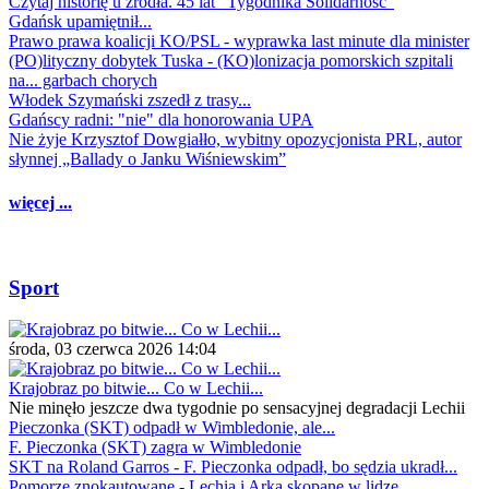
Czytaj historię u źródła. 45 lat "Tygodnika Solidarność"
Gdańsk upamiętnił...
Prawo prawa koalicji KO/PSL - wyprawka last minute dla minister
(PO)lityczny dobytek Tuska - (KO)lonizacja pomorskich szpitali
na... garbach chorych
Włodek Szymański zszedł z trasy...
Gdańscy radni: "nie" dla honorowania UPA
Nie żyje Krzysztof Dowgiałło, wybitny opozycjonista PRL, autor
słynnej „Ballady o Janku Wiśniewskim”
więcej ...
Sport
środa, 03 czerwca 2026 14:04
Krajobraz po bitwie... Co w Lechii...
Nie minęło jeszcze dwa tygodnie po sensacyjnej degradacji Lechii
Pieczonka (SKT) odpadł w Wimbledonie, ale...
F. Pieczonka (SKT) zagra w Wimbledonie
SKT na Roland Garros - F. Pieczonka odpadł, bo sędzia ukradł...
Pomorze znokautowane - Lechia i Arka skopane w lidze