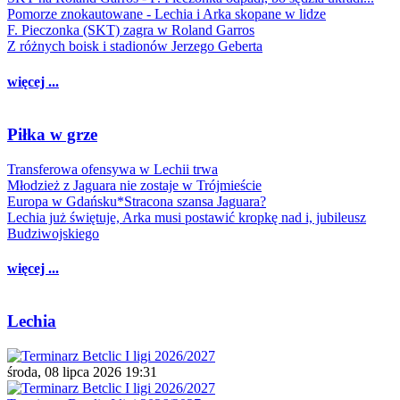
Pomorze znokautowane - Lechia i Arka skopane w lidze
F. Pieczonka (SKT) zagra w Roland Garros
Z różnych boisk i stadionów Jerzego Geberta
więcej ...
Piłka w grze
Transferowa ofensywa w Lechii trwa
Młodzież z Jaguara nie zostaje w Trójmieście
Europa w Gdańsku*Stracona szansa Jaguara?
Lechia już świętuje, Arka musi postawić kropkę nad i, jubileusz
Budziwojskiego
więcej ...
Lechia
środa, 08 lipca 2026 19:31