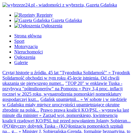
Reprinty
Gazeta Gdańska
Ogłoszenia
Strona główna
Sport
Motoryzacja
Nieruchomości
Ogłoszenia
Galerie
Czytaj historię u źródła. 45 lat "Tygodnika Solidarność"
»
Tygodnik
Solidarność obchodzi w tym roku 45-lecie istnienia. Od chwili
ukazania się pierwszego numer...
"TOP 20" w enklawie Tuska -
przybywa "półmilionerów" na Pomorzu
»
Przy 3,4 proc. inflacji
rocznej w 2025 roku, wynagrodzenia pomorskiej nomenklatury
gospodarczej kszt...
Gdańsk upamiętnił...
»
W sobotę i w niedzielę
w Gdańsku miały miejsce uroczystości upamiętniające okrutne
zbrodnie na polsk...
Prawo prawa koalicji KO/PSL - wyprawka last
minute dla minister
»
Zarząd woj. pomorskiego, kwintesencja
koalicji rządowej KO/PSL tuż przed powołaniem Jolanty Sobieran...
(PO)lityczny dobytek Tuska - (KO)lonizacja pomorskich szpitali
na... g...
»
Minister J. Sobierańska-Grenda, formalnie bezpartyjna, to