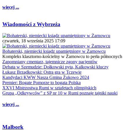
więcej ...
Wiadomości z Wybrzeża
czwartek, 18 września 2025 17:09
Bohaterski, niemiecki ksiądz upamiętniony w Żarnowcu
Kompleks klasztorno-kościelny w Żarnowcu to perła północnych
Zapomniany cmentarz, tajemnicze zgony pacjentów
Debata w Szemudzie: Dołkowski pyta, Kalkowski kluczy
Łukasz Brządkowski: Ostra gra w Tczewie
Kandydaci KWW Nasza Gmina Żukowo 2024
Premier: Bogate Pomorze to bogata Polska
XXVI Mistrzostwa Rumi w sztafetach olimpijskich
Grupa „Odkrywców” z SP nr 10 w Rumi poznaje tajniki nauki
więcej ...
Malbork