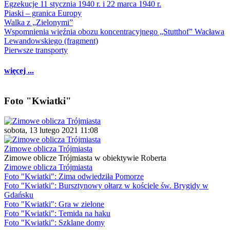
Egzekucje 11 stycznia 1940 r. i 22 marca 1940 r.
Piaski – granica Europy
Walka z „Zielonymi”
Wspomnienia więźnia obozu koncentracyjnego „Stutthof” Wacława
Lewandowskiego (fragment)
Pierwsze transporty
więcej ...
Foto "Kwiatki"
sobota, 13 lutego 2021 11:08
Zimowe oblicza Trójmiasta
Zimowe oblicze Trójmiasta w obiektywie Roberta
Zimowe oblicza Trójmiasta
Foto "Kwiatki": Zima odwiedziła Pomorze
Foto "Kwiatki": Bursztynowy ołtarz w kościele św. Brygidy w
Gdańsku
Foto "Kwiatki": Gra w zielone
Foto "Kwiatki": Temida na haku
Foto "Kwiatki": Szklane domy