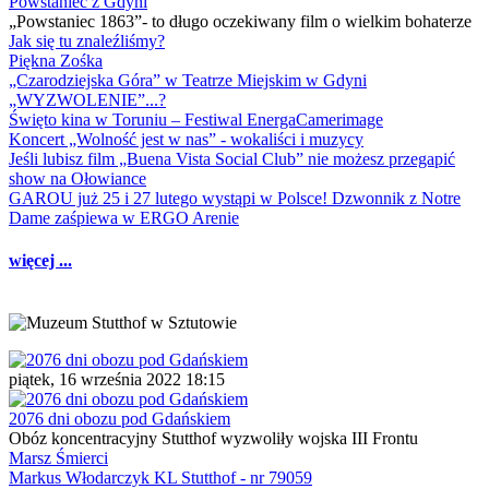
Powstaniec z Gdyni
„Powstaniec 1863”- to długo oczekiwany film o wielkim bohaterze
Jak się tu znaleźliśmy?
Piękna Zośka
„Czarodziejska Góra” w Teatrze Miejskim w Gdyni
„WYZWOLENIE”...?
Święto kina w Toruniu – Festiwal EnergaCamerimage
Koncert „Wolność jest w nas” - wokaliści i muzycy
Jeśli lubisz film „Buena Vista Social Club” nie możesz przegapić
show na Ołowiance
GAROU już 25 i 27 lutego wystąpi w Polsce! Dzwonnik z Notre
Dame zaśpiewa w ERGO Arenie
więcej ...
piątek, 16 września 2022 18:15
2076 dni obozu pod Gdańskiem
Obóz koncentracyjny Stutthof wyzwoliły wojska III Frontu
Marsz Śmierci
Markus Włodarczyk KL Stutthof - nr 79059