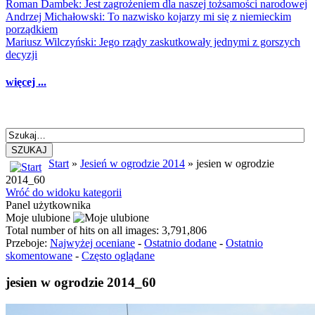
Roman Dambek: Jest zagrożeniem dla naszej tożsamości narodowej
Andrzej Michałowski: To nazwisko kojarzy mi się z niemieckim
porządkiem
Mariusz Wilczyński: Jego rządy zaskutkowały jednymi z gorszych
decyzji
więcej ...
SZUKAJ
Start
»
Jesień w ogrodzie 2014
» jesien w ogrodzie
2014_60
Wróć do widoku kategorii
Panel użytkownika
Moje ulubione
Total number of hits on all images: 3,791,806
Przeboje:
Najwyżej oceniane
-
Ostatnio dodane
-
Ostatnio
skomentowane
-
Często oglądane
jesien w ogrodzie 2014_60