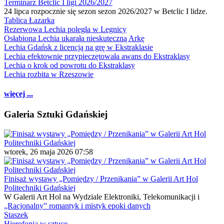
Terminarz Betclic I ligi 2026/2027
24 lipca rozpocznie się sezon sezon 2026/2027 w Betclic I lidze.
Tablica Łazarka
Rezerwowa Lechia poległa w Legnicy
Osłabiona Lechia ukarała nieskuteczną Arkę
Lechia Gdańsk z licencją na grę w Ekstraklasie
Lechia efektownie przypieczętowała awans do Ekstraklasy
Lechia o krok od powrotu do Ekstraklasy
Lechia rozbita w Rzeszowie
więcej ...
Galeria Sztuki Gdańskiej
wtorek, 26 maja 2026 07:58
Finisaż wystawy „Pomiędzy / Przenikania” w Galerii Art Hol
Politechniki Gdańskiej
W Galerii Art Hol na Wydziale Elektroniki, Telekomunikacji i
„Racjonalny” romantyk i mistyk epoki danych
Staszek
Hierofonia w sztuce