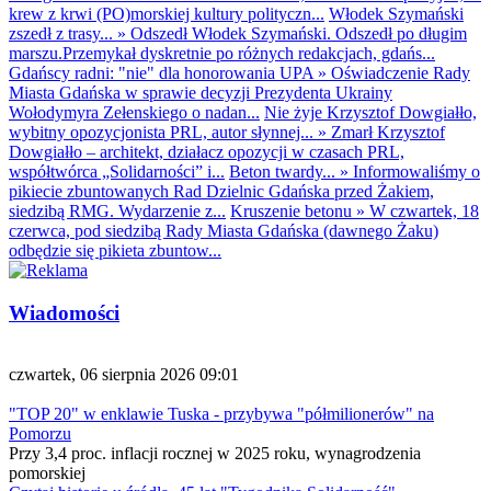
krew z krwi (PO)morskiej kultury polityczn...
Włodek Szymański
zszedł z trasy...
»
Odszedł Włodek Szymański. Odszedł po długim
marszu.Przemykał dyskretnie po różnych redakcjach, gdańs...
Gdańscy radni: "nie" dla honorowania UPA
»
Oświadczenie Rady
Miasta Gdańska w sprawie decyzji Prezydenta Ukrainy
Wołodymyra Zełenskiego o nadan...
Nie żyje Krzysztof Dowgiałło,
wybitny opozycjonista PRL, autor słynnej...
»
Zmarł Krzysztof
Dowgiałło – architekt, działacz opozycji w czasach PRL,
współtwórca „Solidarności” i...
Beton twardy...
»
Informowaliśmy o
pikiecie zbuntowanych Rad Dzielnic Gdańska przed Żakiem,
siedzibą RMG. Wydarzenie z...
Kruszenie betonu
»
W czwartek, 18
czerwca, pod siedzibą Rady Miasta Gdańska (dawnego Żaku)
odbędzie się pikieta zbuntow...
Wiadomości
czwartek, 06 sierpnia 2026 09:01
"TOP 20" w enklawie Tuska - przybywa "półmilionerów" na
Pomorzu
Przy 3,4 proc. inflacji rocznej w 2025 roku, wynagrodzenia
pomorskiej