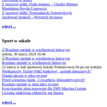
Z jazzowej półki: Dziki geniusz – Charles Mingus
Magdalena Heyda-Usarewicz
Z jazzowej półki: Nonszalancki Argentyńczyk
Zachować boskość - Wojciech Sęczawa
więcej ...
Sport w szkole
sobota, 30 marca 2024 16:46
Rozdano medale w wioślarstwie halowym
22 marca w hali sportowej Szkoły Podstawowej 94 po raz kolejny
Wielkanocny Turniej Piłki Siatkowej ,,szóstek mieszanych”
Ostatni akcent w piłce ręcznej
Przed wiosenną rundą „Czwartków lekkoatletycznych”
Rozdano medale w mini piłce ręcznej
Koszykarskie złota ponownie dla SMS Marcina Gortata
Licealna siatkówka chłopców ma finiszu
więcej ...