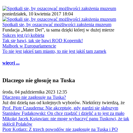
poniedziałek, 10 kwietnia 2017 18:04
Spotkali się, by oszacować możliwości założenia muzeum
Fundacja „Mater Dei”, ta sama dzięki której w dużej mierze
Sukces jest (z) kobietą
Tak się bawi, tak się bawi ROD Kopernik!
Malbork w Europarlamencie
To nie jest jakieś tam miasto, to nie jest jakiś tam zamek
więcej ...
Dlaczego nie głosuję na Tuska
środa, 04 października 2023 12:35
Dlaczego nie zagłosuję na Tuska?
Już dni dzielą nas od kolejnych wyborów. Niektórzy twierdzą, że
Prof. Piotr Czauderna: Nie akceptuję, gdy gardzi się słabszym
Stanisław Fudakowski: On chce rządzić i dzielić a to jest za mało
Mikołaj Jacek Kujawian: nie mogę wybaczyć panu Tuskowi, że tak
skłócił Polaków
Piotr Kotlarz: Z trzech powodów nie zagłosuję na Tuska i PO