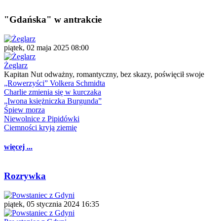
"Gdańska" w antrakcie
piątek, 02 maja 2025 08:00
Żeglarz
Kapitan Nut odważny, romantyczny, bez skazy, poświęcił swoje
„Rowerzyści” Volkera Schmidta
Charlie zmienia się w kurczaka
„Iwona księżniczka Burgunda”
Śpiew morza
Niewolnice z Pipidówki
Ciemności kryją ziemię
więcej ...
Rozrywka
piątek, 05 stycznia 2024 16:35