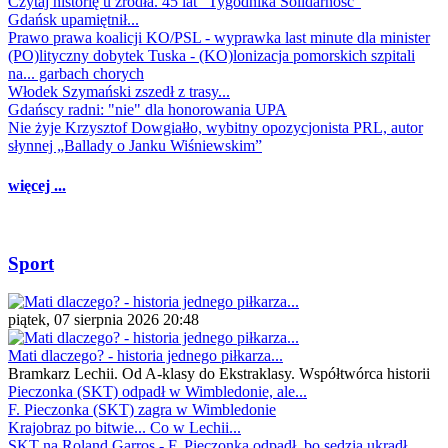
Czytaj historię u źródła. 45 lat "Tygodnika Solidarność"
Gdańsk upamiętnił...
Prawo prawa koalicji KO/PSL - wyprawka last minute dla minister
(PO)lityczny dobytek Tuska - (KO)lonizacja pomorskich szpitali
na... garbach chorych
Włodek Szymański zszedł z trasy...
Gdańscy radni: "nie" dla honorowania UPA
Nie żyje Krzysztof Dowgiałło, wybitny opozycjonista PRL, autor
słynnej „Ballady o Janku Wiśniewskim”
więcej ...
Sport
piątek, 07 sierpnia 2026 20:48
Mati dlaczego? - historia jednego piłkarza...
Bramkarz Lechii. Od A-klasy do Ekstraklasy. Współtwórca historii
Pieczonka (SKT) odpadł w Wimbledonie, ale...
F. Pieczonka (SKT) zagra w Wimbledonie
Krajobraz po bitwie... Co w Lechii...
SKT na Roland Garros - F. Pieczonka odpadł, bo sędzia ukradł...