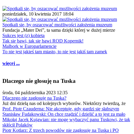
poniedziałek, 10 kwietnia 2017 18:04
Spotkali się, by oszacować możliwości założenia muzeum
Fundacja „Mater Dei”, ta sama dzięki której w dużej mierze
Sukces jest (z) kobietą
Tak się bawi, tak się bawi ROD Kopernik!
Malbork w Europarlamencie
To nie jest jakieś tam miasto, to nie jest jakiś tam zamek
więcej ...
Dlaczego nie głosuję na Tuska
środa, 04 października 2023 12:35
Dlaczego nie zagłosuję na Tuska?
Już dni dzielą nas od kolejnych wyborów. Niektórzy twierdzą, że
Prof. Piotr Czauderna: Nie akceptuję, gdy gardzi się słabszym
Stanisław Fudakowski: On chce rządzić i dzielić a to jest za mało
Mikołaj Jacek Kujawian: nie mogę wybaczyć panu Tuskowi, że tak
skłócił Polaków
Piotr Kotlarz: Z trzech powodów nie zagłosuję na Tuska i PO