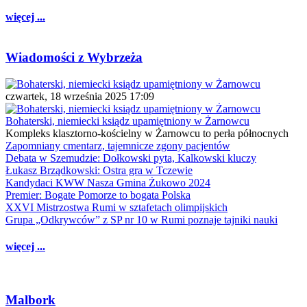
więcej ...
Wiadomości z Wybrzeża
czwartek, 18 września 2025 17:09
Bohaterski, niemiecki ksiądz upamiętniony w Żarnowcu
Kompleks klasztorno-kościelny w Żarnowcu to perła północnych
Zapomniany cmentarz, tajemnicze zgony pacjentów
Debata w Szemudzie: Dołkowski pyta, Kalkowski kluczy
Łukasz Brządkowski: Ostra gra w Tczewie
Kandydaci KWW Nasza Gmina Żukowo 2024
Premier: Bogate Pomorze to bogata Polska
XXVI Mistrzostwa Rumi w sztafetach olimpijskich
Grupa „Odkrywców” z SP nr 10 w Rumi poznaje tajniki nauki
więcej ...
Malbork