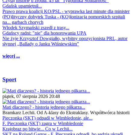
Czytaj historię u źródła. 45 lat "Tygodnika Solidarność"
Gdańsk upamiętnił...
Prawo prawa koalicji KO/PSL - wyprawka last minute dla minister
(PO)lityczny dobytek Tuska - (KO)lonizacja pomorskich szpitali
na... garbach chorych
Włodek Szymański zszedł z trasy...
Gdańscy radni: "nie" dla honorowania UPA
Nie żyje Krzysztof Dowgiałło, wybitny opozycjonista PRL, autor
słynnej „Ballady o Janku Wiśniewskim”
więcej ...
Sport
piątek, 07 sierpnia 2026 20:48
Mati dlaczego? - historia jednego piłkarza...
Bramkarz Lechii. Od A-klasy do Ekstraklasy. Współtwórca historii
Pieczonka (SKT) odpadł w Wimbledonie, ale...
F. Pieczonka (SKT) zagra w Wimbledonie
Krajobraz po bitwie... Co w Lechii...
SKT na Roland Garros - F. Pieczonka odpadł, bo sędzia ukradł...