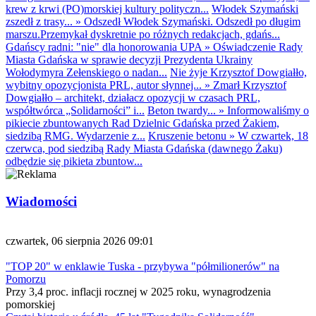
krew z krwi (PO)morskiej kultury polityczn...
Włodek Szymański
zszedł z trasy...
»
Odszedł Włodek Szymański. Odszedł po długim
marszu.Przemykał dyskretnie po różnych redakcjach, gdańs...
Gdańscy radni: "nie" dla honorowania UPA
»
Oświadczenie Rady
Miasta Gdańska w sprawie decyzji Prezydenta Ukrainy
Wołodymyra Zełenskiego o nadan...
Nie żyje Krzysztof Dowgiałło,
wybitny opozycjonista PRL, autor słynnej...
»
Zmarł Krzysztof
Dowgiałło – architekt, działacz opozycji w czasach PRL,
współtwórca „Solidarności” i...
Beton twardy...
»
Informowaliśmy o
pikiecie zbuntowanych Rad Dzielnic Gdańska przed Żakiem,
siedzibą RMG. Wydarzenie z...
Kruszenie betonu
»
W czwartek, 18
czerwca, pod siedzibą Rady Miasta Gdańska (dawnego Żaku)
odbędzie się pikieta zbuntow...
Wiadomości
czwartek, 06 sierpnia 2026 09:01
"TOP 20" w enklawie Tuska - przybywa "półmilionerów" na
Pomorzu
Przy 3,4 proc. inflacji rocznej w 2025 roku, wynagrodzenia
pomorskiej