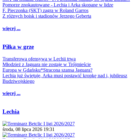
Pomorze znokautowane - Lechia i Arka skopane w lidze
F. Pieczonka (SKT) zagra w Roland Garros
Z różnych boisk i stadionów Jerzego Geberta
więcej ...
Piłka w grze
Transferowa ofensywa w Lechii trwa
Młodzież z Jaguara nie zostaje w Trójmieście
Europa w Gdańsku*Stracona szansa Jaguara?
Lechia już świętuje, Arka musi postawić kropkę nad i, jubileusz
Budziwojskiego
więcej ...
Lechia
środa, 08 lipca 2026 19:31