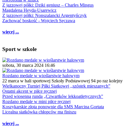
Z jazzowej półki: Dziki geniusz – Charles Mingus
Magdalena Heyda-Usarewicz
Z jazzowej półki: Nonszalancki Argentyńczyk
Zachować boskość - Wojciech Sęczawa
więcej ...
Sport w szkole
sobota, 30 marca 2024 16:46
Rozdano medale w wioślarstwie halowym
22 marca w hali sportowej Szkoły Podstawowej 94 po raz kolejny
Wielkanocny Turniej Piłki Siatkowej ,,szóstek mieszanych”
Ostatni akcent w piłce ręcznej
Przed wiosenną rundą „Czwartków lekkoatletycznych”
Rozdano medale w mini piłce ręcznej
Koszykarskie złota ponownie dla SMS Marcina Gortata
Licealna siatkówka chłopców ma finiszu
więcej ...