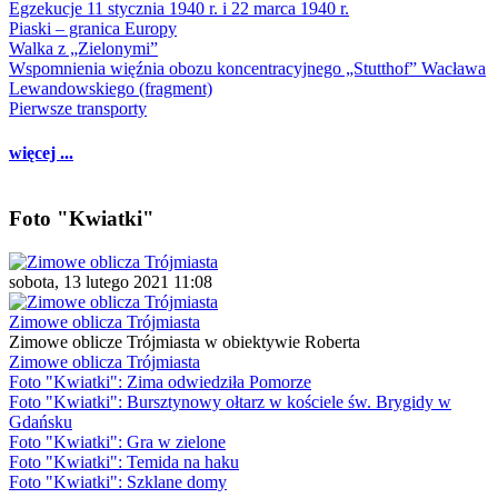
Egzekucje 11 stycznia 1940 r. i 22 marca 1940 r.
Piaski – granica Europy
Walka z „Zielonymi”
Wspomnienia więźnia obozu koncentracyjnego „Stutthof” Wacława
Lewandowskiego (fragment)
Pierwsze transporty
więcej ...
Foto "Kwiatki"
sobota, 13 lutego 2021 11:08
Zimowe oblicza Trójmiasta
Zimowe oblicze Trójmiasta w obiektywie Roberta
Zimowe oblicza Trójmiasta
Foto "Kwiatki": Zima odwiedziła Pomorze
Foto "Kwiatki": Bursztynowy ołtarz w kościele św. Brygidy w
Gdańsku
Foto "Kwiatki": Gra w zielone
Foto "Kwiatki": Temida na haku
Foto "Kwiatki": Szklane domy