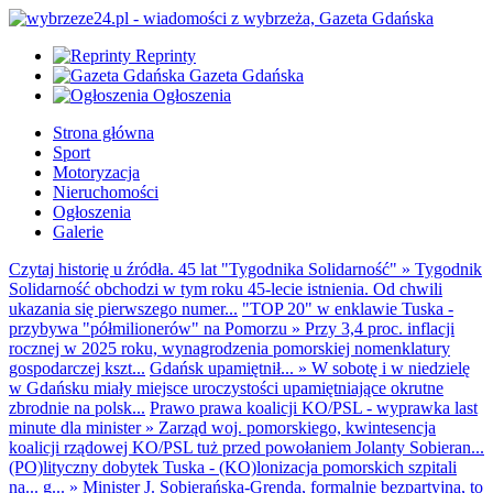
Reprinty
Gazeta Gdańska
Ogłoszenia
Strona główna
Sport
Motoryzacja
Nieruchomości
Ogłoszenia
Galerie
Czytaj historię u źródła. 45 lat "Tygodnika Solidarność"
»
Tygodnik
Solidarność obchodzi w tym roku 45-lecie istnienia. Od chwili
ukazania się pierwszego numer...
"TOP 20" w enklawie Tuska -
przybywa "półmilionerów" na Pomorzu
»
Przy 3,4 proc. inflacji
rocznej w 2025 roku, wynagrodzenia pomorskiej nomenklatury
gospodarczej kszt...
Gdańsk upamiętnił...
»
W sobotę i w niedzielę
w Gdańsku miały miejsce uroczystości upamiętniające okrutne
zbrodnie na polsk...
Prawo prawa koalicji KO/PSL - wyprawka last
minute dla minister
»
Zarząd woj. pomorskiego, kwintesencja
koalicji rządowej KO/PSL tuż przed powołaniem Jolanty Sobieran...
(PO)lityczny dobytek Tuska - (KO)lonizacja pomorskich szpitali
na... g...
»
Minister J. Sobierańska-Grenda, formalnie bezpartyjna, to