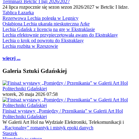
Terminarz Betclic I ligi 2026/2027
24 lipca rozpocznie się sezon sezon 2026/2027 w Betclic I lidze.
Tablica Łazarka
Rezerwowa Lechia poległa w Legnicy
Osłabiona Lechia ukarała nieskuteczną Arkę
Lechia Gdańsk z licencją na grę w Ekstraklasie
Lechia efektownie przypieczętowała awans do Ekstraklasy
Lechia o krok od powrotu do Ekstraklasy
Lechia rozbita w Rzeszowie
więcej ...
Galeria Sztuki Gdańskiej
wtorek, 26 maja 2026 07:58
Finisaż wystawy „Pomiędzy / Przenikania” w Galerii Art Hol
Politechniki Gdańskiej
W Galerii Art Hol na Wydziale Elektroniki, Telekomunikacji i
„Racjonalny” romantyk i mistyk epoki danych
Staszek
Hierofonia w sztuce