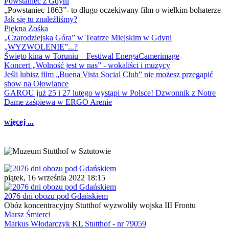
Powstaniec z Gdyni
„Powstaniec 1863”- to długo oczekiwany film o wielkim bohaterze
Jak się tu znaleźliśmy?
Piękna Zośka
„Czarodziejska Góra” w Teatrze Miejskim w Gdyni
„WYZWOLENIE”...?
Święto kina w Toruniu – Festiwal EnergaCamerimage
Koncert „Wolność jest w nas” - wokaliści i muzycy
Jeśli lubisz film „Buena Vista Social Club” nie możesz przegapić
show na Ołowiance
GAROU już 25 i 27 lutego wystąpi w Polsce! Dzwonnik z Notre
Dame zaśpiewa w ERGO Arenie
więcej ...
piątek, 16 września 2022 18:15
2076 dni obozu pod Gdańskiem
Obóz koncentracyjny Stutthof wyzwoliły wojska III Frontu
Marsz Śmierci
Markus Włodarczyk KL Stutthof - nr 79059