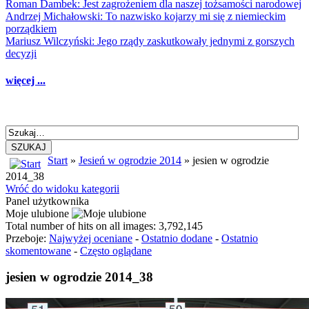
Roman Dambek: Jest zagrożeniem dla naszej tożsamości narodowej
Andrzej Michałowski: To nazwisko kojarzy mi się z niemieckim
porządkiem
Mariusz Wilczyński: Jego rządy zaskutkowały jednymi z gorszych
decyzji
więcej ...
SZUKAJ
Start
»
Jesień w ogrodzie 2014
» jesien w ogrodzie
2014_38
Wróć do widoku kategorii
Panel użytkownika
Moje ulubione
Total number of hits on all images: 3,792,145
Przeboje:
Najwyżej oceniane
-
Ostatnio dodane
-
Ostatnio
skomentowane
-
Często oglądane
jesien w ogrodzie 2014_38