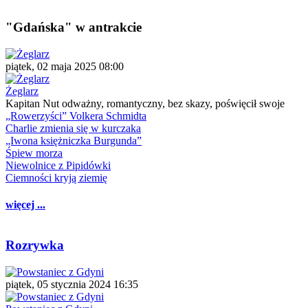
"Gdańska" w antrakcie
piątek, 02 maja 2025 08:00
Żeglarz
Kapitan Nut odważny, romantyczny, bez skazy, poświęcił swoje
„Rowerzyści” Volkera Schmidta
Charlie zmienia się w kurczaka
„Iwona księżniczka Burgunda”
Śpiew morza
Niewolnice z Pipidówki
Ciemności kryją ziemię
więcej ...
Rozrywka
piątek, 05 stycznia 2024 16:35