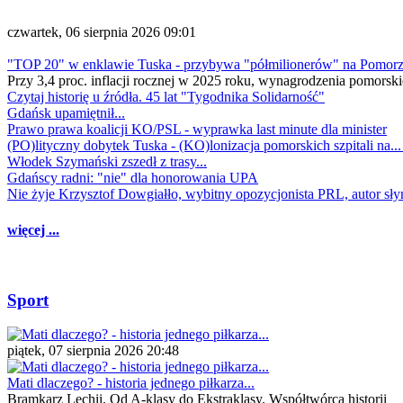
czwartek, 06 sierpnia 2026 09:01
"TOP 20" w enklawie Tuska - przybywa "półmilionerów" na Pomor
Przy 3,4 proc. inflacji rocznej w 2025 roku, wynagrodzenia pomorski
Czytaj historię u źródła. 45 lat "Tygodnika Solidarność"
Gdańsk upamiętnił...
Prawo prawa koalicji KO/PSL - wyprawka last minute dla minister
(PO)lityczny dobytek Tuska - (KO)lonizacja pomorskich szpitali na..
Włodek Szymański zszedł z trasy...
Gdańscy radni: "nie" dla honorowania UPA
Nie żyje Krzysztof Dowgiałło, wybitny opozycjonista PRL, autor sł
więcej ...
Sport
piątek, 07 sierpnia 2026 20:48
Mati dlaczego? - historia jednego piłkarza...
Bramkarz Lechii. Od A-klasy do Ekstraklasy. Współtwórca historii