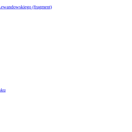
Lewandowskiego (fragment)
sku