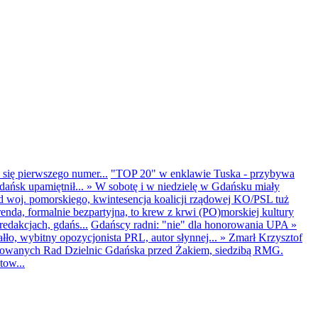
 się pierwszego numer...
"TOP 20" w enklawie Tuska - przybywa
dańsk upamiętnił...
»
W sobotę i w niedzielę w Gdańsku miały
d woj. pomorskiego, kwintesencja koalicji rządowej KO/PSL tuż
renda, formalnie bezpartyjna, to krew z krwi (PO)morskiej kultury
edakcjach, gdańs...
Gdańscy radni: "nie" dla honorowania UPA
»
ło, wybitny opozycjonista PRL, autor słynnej...
»
Zmarł Krzysztof
ntowanych Rad Dzielnic Gdańska przed Żakiem, siedzibą RMG.
tow...