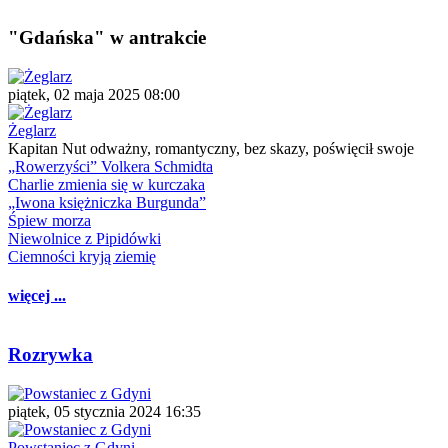
"Gdańska" w antrakcie
piątek, 02 maja 2025 08:00
Żeglarz
Kapitan Nut odważny, romantyczny, bez skazy, poświęcił swoje
„Rowerzyści” Volkera Schmidta
Charlie zmienia się w kurczaka
„Iwona księżniczka Burgunda”
Śpiew morza
Niewolnice z Pipidówki
Ciemności kryją ziemię
więcej ...
Rozrywka
piątek, 05 stycznia 2024 16:35
Powstaniec z Gdyni