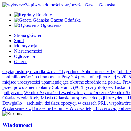
Reprinty
Gazeta Gdańska
Ogłoszenia
Strona główna
Sport
Motoryzacja
Nieruchomości
Ogłoszenia
Galerie
Czytaj historię u źródła. 45 lat "Tygodnika Solidarność"
»
Tygodnik S
"półmilionerów" na Pomorzu
»
Przy 3,4 proc. inflacji rocznej w 20
miejsce uroczystości upamiętniające okrutne zbrodnie na polsk...
Praw
przed powołaniem Jolanty Sobieran...
(PO)lityczny dobytek Tuska - (K
polityczn...
Włodek Szymański zszedł z trasy...
»
Odszedł Włodek Szy
Oświadczenie Rady Miasta Gdańska w sprawie decyzji Prezydenta U
Dowgiałło – architekt, działacz opozycji w czasach PRL, współtwórca 
Wydarzenie z...
Kruszenie betonu
»
W czwartek, 18 czerwca, pod sie
Wiadomości