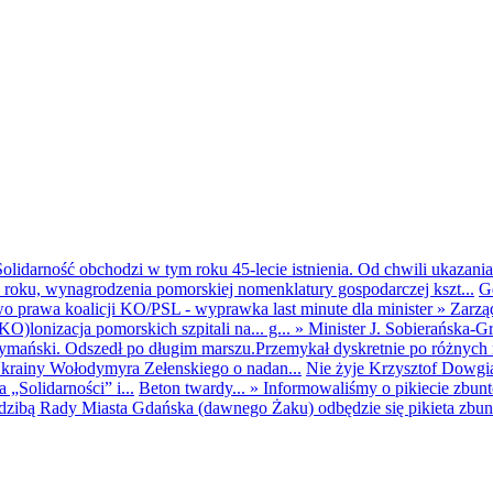
olidarność obchodzi w tym roku 45-lecie istnienia. Od chwili ukazania
25 roku, wynagrodzenia pomorskiej nomenklatury gospodarczej kszt...
G
o prawa koalicji KO/PSL - wyprawka last minute dla minister
»
Zarzą
O)lonizacja pomorskich szpitali na... g...
»
Minister J. Sobierańska-G
mański. Odszedł po długim marszu.Przemykał dyskretnie po różnych r
krainy Wołodymyra Zełenskiego o nadan...
Nie żyje Krzysztof Dowgiał
„Solidarności” i...
Beton twardy...
»
Informowaliśmy o pikiecie zbu
dzibą Rady Miasta Gdańska (dawnego Żaku) odbędzie się pikieta zbun