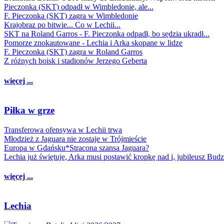
Pieczonka (SKT) odpadł w Wimbledonie, ale...
F. Pieczonka (SKT) zagra w Wimbledonie
Krajobraz po bitwie... Co w Lechii...
SKT na Roland Garros - F. Pieczonka odpadł, bo sędzia ukradł...
Pomorze znokautowane - Lechia i Arka skopane w lidze
F. Pieczonka (SKT) zagra w Roland Garros
Z różnych boisk i stadionów Jerzego Geberta
więcej ...
Piłka w grze
Transferowa ofensywa w Lechii trwa
Młodzież z Jaguara nie zostaje w Trójmieście
Europa w Gdańsku*Stracona szansa Jaguara?
Lechia już świętuje, Arka musi postawić kropkę nad i, jubileusz Bud
więcej ...
Lechia