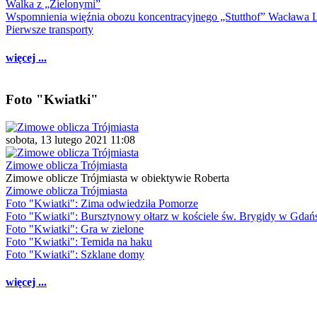
Walka z „Zielonymi”
Wspomnienia więźnia obozu koncentracyjnego „Stutthof” Wacława 
Pierwsze transporty
więcej ...
Foto "Kwiatki"
sobota, 13 lutego 2021 11:08
Zimowe oblicza Trójmiasta
Zimowe oblicze Trójmiasta w obiektywie Roberta
Zimowe oblicza Trójmiasta
Foto "Kwiatki": Zima odwiedziła Pomorze
Foto "Kwiatki": Bursztynowy ołtarz w kościele św. Brygidy w Gdań
Foto "Kwiatki": Gra w zielone
Foto "Kwiatki": Temida na haku
Foto "Kwiatki": Szklane domy
więcej ...