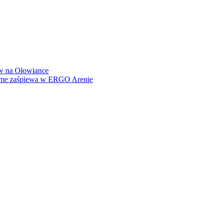
how na Ołowiance
Dame zaśpiewa w ERGO Arenie