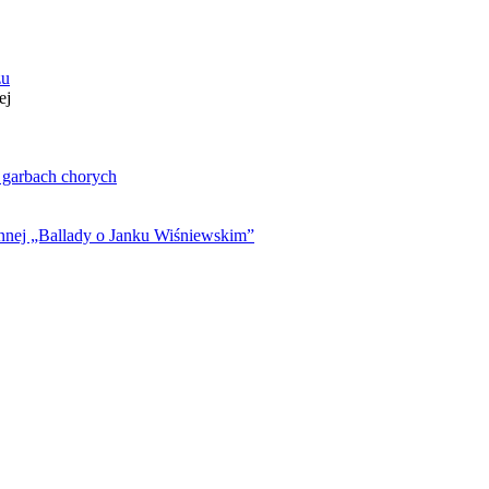
zu
ej
. garbach chorych
ynnej „Ballady o Janku Wiśniewskim”