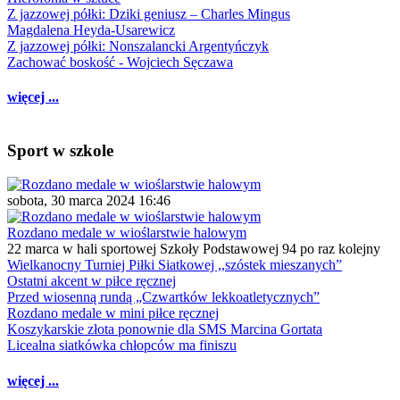
Z jazzowej półki: Dziki geniusz – Charles Mingus
Magdalena Heyda-Usarewicz
Z jazzowej półki: Nonszalancki Argentyńczyk
Zachować boskość - Wojciech Sęczawa
więcej ...
Sport w szkole
sobota, 30 marca 2024 16:46
Rozdano medale w wioślarstwie halowym
22 marca w hali sportowej Szkoły Podstawowej 94 po raz kolejny
Wielkanocny Turniej Piłki Siatkowej ,,szóstek mieszanych”
Ostatni akcent w piłce ręcznej
Przed wiosenną rundą „Czwartków lekkoatletycznych”
Rozdano medale w mini piłce ręcznej
Koszykarskie złota ponownie dla SMS Marcina Gortata
Licealna siatkówka chłopców ma finiszu
więcej ...