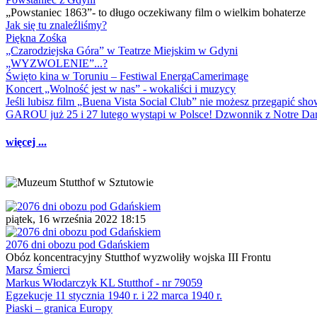
„Powstaniec 1863”- to długo oczekiwany film o wielkim bohaterze
Jak się tu znaleźliśmy?
Piękna Zośka
„Czarodziejska Góra” w Teatrze Miejskim w Gdyni
„WYZWOLENIE”...?
Święto kina w Toruniu – Festiwal EnergaCamerimage
Koncert „Wolność jest w nas” - wokaliści i muzycy
Jeśli lubisz film „Buena Vista Social Club” nie możesz przegapić s
GAROU już 25 i 27 lutego wystąpi w Polsce! Dzwonnik z Notre 
więcej ...
piątek, 16 września 2022 18:15
2076 dni obozu pod Gdańskiem
Obóz koncentracyjny Stutthof wyzwoliły wojska III Frontu
Marsz Śmierci
Markus Włodarczyk KL Stutthof - nr 79059
Egzekucje 11 stycznia 1940 r. i 22 marca 1940 r.
Piaski – granica Europy