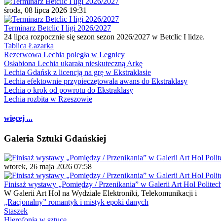
środa, 08 lipca 2026 19:31
Terminarz Betclic I ligi 2026/2027
24 lipca rozpocznie się sezon sezon 2026/2027 w Betclic I lidze.
Tablica Łazarka
Rezerwowa Lechia poległa w Legnicy
Osłabiona Lechia ukarała nieskuteczną Arkę
Lechia Gdańsk z licencją na grę w Ekstraklasie
Lechia efektownie przypieczętowała awans do Ekstraklasy
Lechia o krok od powrotu do Ekstraklasy
Lechia rozbita w Rzeszowie
więcej ...
Galeria Sztuki Gdańskiej
wtorek, 26 maja 2026 07:58
Finisaż wystawy „Pomiędzy / Przenikania” w Galerii Art Hol Politec
W Galerii Art Hol na Wydziale Elektroniki, Telekomunikacji i
„Racjonalny” romantyk i mistyk epoki danych
Staszek
Hierofonia w sztuce