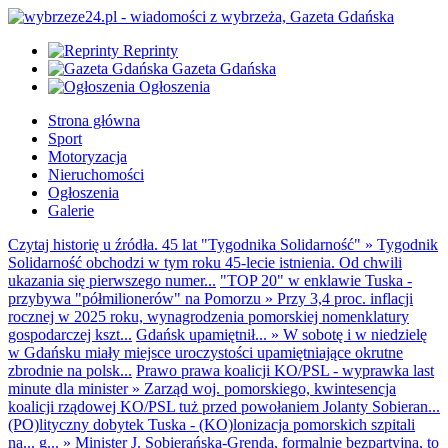
Reprinty
Gazeta Gdańska
Ogłoszenia
Strona główna
Sport
Motoryzacja
Nieruchomości
Ogłoszenia
Galerie
Czytaj historię u źródła. 45 lat "Tygodnika Solidarność"
»
Tygodnik
Solidarność obchodzi w tym roku 45-lecie istnienia. Od chwili
ukazania się pierwszego numer...
"TOP 20" w enklawie Tuska -
przybywa "półmilionerów" na Pomorzu
»
Przy 3,4 proc. inflacji
rocznej w 2025 roku, wynagrodzenia pomorskiej nomenklatury
gospodarczej kszt...
Gdańsk upamiętnił...
»
W sobotę i w niedzielę
w Gdańsku miały miejsce uroczystości upamiętniające okrutne
zbrodnie na polsk...
Prawo prawa koalicji KO/PSL - wyprawka last
minute dla minister
»
Zarząd woj. pomorskiego, kwintesencja
koalicji rządowej KO/PSL tuż przed powołaniem Jolanty Sobieran...
(PO)lityczny dobytek Tuska - (KO)lonizacja pomorskich szpitali
na... g...
»
Minister J. Sobierańska-Grenda, formalnie bezpartyjna, to