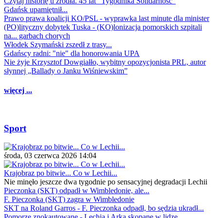
Czytaj historię u źródła. 45 lat "Tygodnika Solidarność"
Gdańsk upamiętnił...
Prawo prawa koalicji KO/PSL - wyprawka last minute dla minister
(PO)lityczny dobytek Tuska - (KO)lonizacja pomorskich szpitali
na... garbach chorych
Włodek Szymański zszedł z trasy...
Gdańscy radni: "nie" dla honorowania UPA
Nie żyje Krzysztof Dowgiałło, wybitny opozycjonista PRL, autor
słynnej „Ballady o Janku Wiśniewskim”
więcej ...
Sport
środa, 03 czerwca 2026 14:04
Krajobraz po bitwie... Co w Lechii...
Nie minęło jeszcze dwa tygodnie po sensacyjnej degradacji Lechii
Pieczonka (SKT) odpadł w Wimbledonie, ale...
F. Pieczonka (SKT) zagra w Wimbledonie
SKT na Roland Garros - F. Pieczonka odpadł, bo sędzia ukradł...
Pomorze znokautowane - Lechia i Arka skopane w lidze