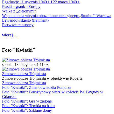
Egzekucje 11 stycznia 1940 r. i 22 marca 1940 r.
Piaski – granica Europy
Walka z „Zielonymi”
Wspomnienia więźnia obozu koncentracyjnego „Stutthof” Wacława
Lewandowskiego (fragment)
Pierwsze transporty
więcej ...
Foto "Kwiatki"
sobota, 13 lutego 2021 11:08
Zimowe oblicza Trójmiasta
Zimowe oblicze Trójmiasta w obiektywie Roberta
Zimowe oblicza Trójmiasta
Foto "Kwiatki": Zima odwiedziła Pomorze
Foto "Kwiatki": Bursztynowy ołtarz w kościele św. Brygidy w
Gdańsku
Foto "Kwiatki": Gra w zielone
Foto "Kwiatki": Temida na haku
Foto "Kwiatki": Szklane domy