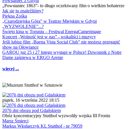
Powstaniec z Gdyni
„Powstaniec 1863”- to długo oczekiwany film o wielkim bohaterze
Jak się tu znaleźliśmy?
Piękna Zośka
„Czarodziejska Góra” w Teatrze Miejskim w Gdyni
„WYZWOLENIE”...?
Święto kina w Toruniu – Festiwal EnergaCamerimage
Koncert „Wolność jest w nas” - wokaliści i muzycy
Jeśli lubisz film „Buena Vista Social Club” nie możesz przegapić
show na Ołowiance
GAROU już 25 i 27 lutego wystąpi w Polsce! Dzwonnik z Notre
Dame zaśpiewa w ERGO Arenie
więcej ...
piątek, 16 września 2022 18:15
2076 dni obozu pod Gdańskiem
Obóz koncentracyjny Stutthof wyzwoliły wojska III Frontu
Marsz Śmierci
Markus Włodarczyk KL Stutthof - nr 79059