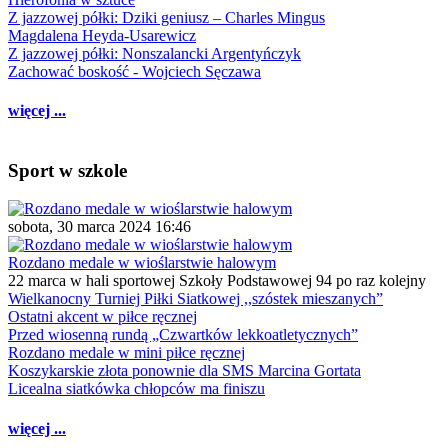
Z jazzowej półki: Dziki geniusz – Charles Mingus
Magdalena Heyda-Usarewicz
Z jazzowej półki: Nonszalancki Argentyńczyk
Zachować boskość - Wojciech Sęczawa
więcej ...
Sport w szkole
sobota, 30 marca 2024 16:46
Rozdano medale w wioślarstwie halowym
22 marca w hali sportowej Szkoły Podstawowej 94 po raz kolejny
Wielkanocny Turniej Piłki Siatkowej ,,szóstek mieszanych”
Ostatni akcent w piłce ręcznej
Przed wiosenną rundą „Czwartków lekkoatletycznych”
Rozdano medale w mini piłce ręcznej
Koszykarskie złota ponownie dla SMS Marcina Gortata
Licealna siatkówka chłopców ma finiszu
więcej ...