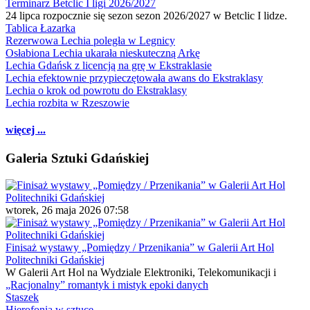
Terminarz Betclic I ligi 2026/2027
24 lipca rozpocznie się sezon sezon 2026/2027 w Betclic I lidze.
Tablica Łazarka
Rezerwowa Lechia poległa w Legnicy
Osłabiona Lechia ukarała nieskuteczną Arkę
Lechia Gdańsk z licencją na grę w Ekstraklasie
Lechia efektownie przypieczętowała awans do Ekstraklasy
Lechia o krok od powrotu do Ekstraklasy
Lechia rozbita w Rzeszowie
więcej ...
Galeria Sztuki Gdańskiej
wtorek, 26 maja 2026 07:58
Finisaż wystawy „Pomiędzy / Przenikania” w Galerii Art Hol
Politechniki Gdańskiej
W Galerii Art Hol na Wydziale Elektroniki, Telekomunikacji i
„Racjonalny” romantyk i mistyk epoki danych
Staszek
Hierofonia w sztuce