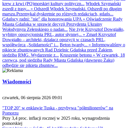
krew z krwi (PO)morskiej kultury polityczn...
Włodek Szymański
zszedł z trasy...
»
Odszedł Włodek Szymański. Odszedł po długim
marszu.Przemykał dyskretnie po różnych redakcjach, gdańs...
Gdańscy radni: "nie" dla honorowania UPA
»
Oświadczenie Rady
Miasta Gdańska w sprawie decyzji Prezydenta Ukrainy
Wołodymyra Zełenskiego o nadan...
Nie żyje Krzysztof Dowgiałło,
wybitny opozycjonista PRL, autor słynnej...
»
Zmarł Krzysztof
Dowgiałło – architekt, działacz opozycji w czasach PRL,
współtwórca „Solidarności” i...
Beton twardy...
»
Informowaliśmy o
pikiecie zbuntowanych Rad Dzielnic Gdańska przed Żakiem,
siedzibą RMG. Wydarzenie z...
Kruszenie betonu
»
W czwartek, 18
czerwca, pod siedzibą Rady Miasta Gdańska (dawnego Żaku)
odbędzie się pikieta zbuntow...
Wiadomości
czwartek, 06 sierpnia 2026 09:01
"TOP 20" w enklawie Tuska - przybywa "półmilionerów" na
Pomorzu
Przy 3,4 proc. inflacji rocznej w 2025 roku, wynagrodzenia
pomorskiej