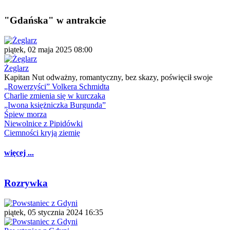
"Gdańska" w antrakcie
piątek, 02 maja 2025 08:00
Żeglarz
Kapitan Nut odważny, romantyczny, bez skazy, poświęcił swoje
„Rowerzyści” Volkera Schmidta
Charlie zmienia się w kurczaka
„Iwona księżniczka Burgunda”
Śpiew morza
Niewolnice z Pipidówki
Ciemności kryją ziemię
więcej ...
Rozrywka
piątek, 05 stycznia 2024 16:35