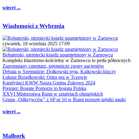
więcej ...
Wiadomości z Wybrzeża
czwartek, 18 września 2025 17:09
Bohaterski, niemiecki ksiądz upamiętniony w Żarnowcu
Kompleks klasztorno-kościelny w Żarnowcu to perła północnych
Zapomniany cmentarz, tajemnicze zgony pacjentów
Debata w Szemudzie: Dołkowski pyta, Kalkowski kluczy
Łukasz Brządkowski: Ostra gra w Tczewie
Kandydaci KWW Nasza Gmina Żukowo 2024
Premier: Bogate Pomorze to bogata Polska
XXVI Mistrzostwa Rumi w sztafetach olimpijskich
Grupa „Odkrywców” z SP nr 10 w Rumi poznaje tajniki nauki
więcej ...
Malbork