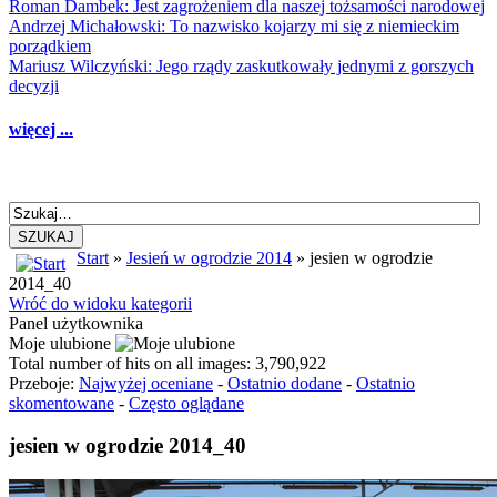
Roman Dambek: Jest zagrożeniem dla naszej tożsamości narodowej
Andrzej Michałowski: To nazwisko kojarzy mi się z niemieckim
porządkiem
Mariusz Wilczyński: Jego rządy zaskutkowały jednymi z gorszych
decyzji
więcej ...
SZUKAJ
Start
»
Jesień w ogrodzie 2014
» jesien w ogrodzie
2014_40
Wróć do widoku kategorii
Panel użytkownika
Moje ulubione
Total number of hits on all images: 3,790,922
Przeboje:
Najwyżej oceniane
-
Ostatnio dodane
-
Ostatnio
skomentowane
-
Często oglądane
jesien w ogrodzie 2014_40