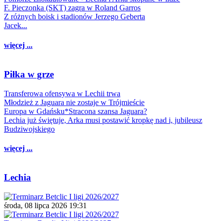
F. Pieczonka (SKT) zagra w Roland Garros
Z różnych boisk i stadionów Jerzego Geberta
Jacek...
więcej ...
Piłka w grze
Transferowa ofensywa w Lechii trwa
Młodzież z Jaguara nie zostaje w Trójmieście
Europa w Gdańsku*Stracona szansa Jaguara?
Lechia już świętuje, Arka musi postawić kropkę nad i, jubileusz
Budziwojskiego
więcej ...
Lechia
środa, 08 lipca 2026 19:31