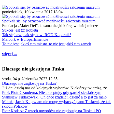
poniedziałek, 10 kwietnia 2017 18:04
Spotkali się, by oszacować możliwości założenia muzeum
Fundacja „Mater Dei”, ta sama dzięki której w dużej mierze
Sukces jest (z) kobietą
Tak się bawi, tak się bawi ROD Kopernik!
Malbork w Europarlamencie
To nie jest jakieś tam miasto, to nie jest jakiś tam zamek
więcej ...
Dlaczego nie głosuję na Tuska
środa, 04 października 2023 12:35
Dlaczego nie zagłosuję na Tuska?
Już dni dzielą nas od kolejnych wyborów. Niektórzy twierdzą, że
Prof. Piotr Czauderna: Nie akceptuję, gdy gardzi się słabszym
Stanisław Fudakowski: On chce rządzić i dzielić a to jest za mało
Mikołaj Jacek Kujawian: nie mogę wybaczyć panu Tuskowi, że tak
skłócił Polaków
Piotr Kotlarz: Z trzech powodów nie zagłosuję na Tuska i PO