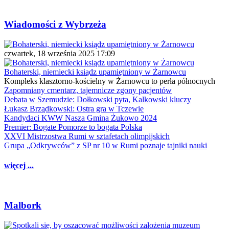
Wiadomości z Wybrzeża
czwartek, 18 września 2025 17:09
Bohaterski, niemiecki ksiądz upamiętniony w Żarnowcu
Kompleks klasztorno-kościelny w Żarnowcu to perła północnych
Zapomniany cmentarz, tajemnicze zgony pacjentów
Debata w Szemudzie: Dołkowski pyta, Kalkowski kluczy
Łukasz Brządkowski: Ostra gra w Tczewie
Kandydaci KWW Nasza Gmina Żukowo 2024
Premier: Bogate Pomorze to bogata Polska
XXVI Mistrzostwa Rumi w sztafetach olimpijskich
Grupa „Odkrywców” z SP nr 10 w Rumi poznaje tajniki nauki
więcej ...
Malbork