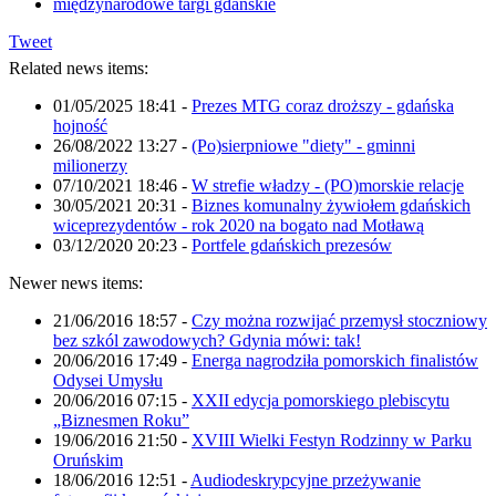
międzynarodowe targi gdańskie
Tweet
Related news items:
01/05/2025 18:41
-
Prezes MTG coraz droższy - gdańska
hojność
26/08/2022 13:27
-
(Po)sierpniowe "diety" - gminni
milionerzy
07/10/2021 18:46
-
W strefie władzy - (PO)morskie relacje
30/05/2021 20:31
-
Biznes komunalny żywiołem gdańskich
wiceprezydentów - rok 2020 na bogato nad Motławą
03/12/2020 20:23
-
Portfele gdańskich prezesów
Newer news items:
21/06/2016 18:57
-
Czy można rozwijać przemysł stoczniowy
bez szkól zawodowych? Gdynia mówi: tak!
20/06/2016 17:49
-
Energa nagrodziła pomorskich finalistów
Odysei Umysłu
20/06/2016 07:15
-
XXII edycja pomorskiego plebiscytu
„Biznesmen Roku”
19/06/2016 21:50
-
XVIII Wielki Festyn Rodzinny w Parku
Oruńskim
18/06/2016 12:51
-
Audiodeskrypcyjne przeżywanie