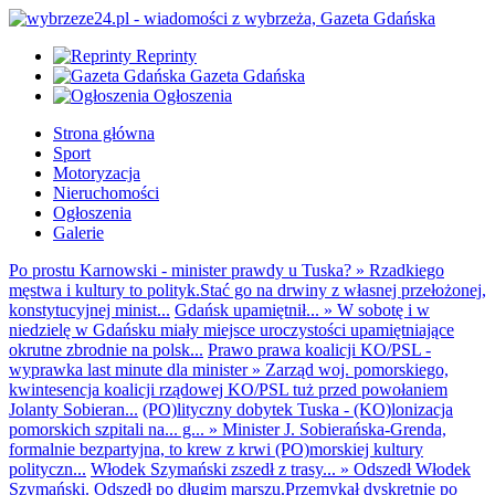
Reprinty
Gazeta Gdańska
Ogłoszenia
Strona główna
Sport
Motoryzacja
Nieruchomości
Ogłoszenia
Galerie
Po prostu Karnowski - minister prawdy u Tuska?
»
Rzadkiego
męstwa i kultury to polityk.Stać go na drwiny z własnej przełożonej,
konstytucyjnej minist...
Gdańsk upamiętnił...
»
W sobotę i w
niedzielę w Gdańsku miały miejsce uroczystości upamiętniające
okrutne zbrodnie na polsk...
Prawo prawa koalicji KO/PSL -
wyprawka last minute dla minister
»
Zarząd woj. pomorskiego,
kwintesencja koalicji rządowej KO/PSL tuż przed powołaniem
Jolanty Sobieran...
(PO)lityczny dobytek Tuska - (KO)lonizacja
pomorskich szpitali na... g...
»
Minister J. Sobierańska-Grenda,
formalnie bezpartyjna, to krew z krwi (PO)morskiej kultury
polityczn...
Włodek Szymański zszedł z trasy...
»
Odszedł Włodek
Szymański. Odszedł po długim marszu.Przemykał dyskretnie po