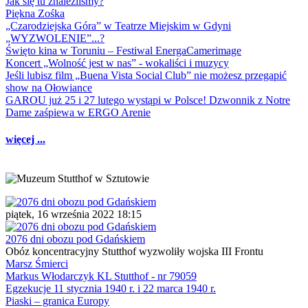
Jak się tu znaleźliśmy?
Piękna Zośka
„Czarodziejska Góra” w Teatrze Miejskim w Gdyni
„WYZWOLENIE”...?
Święto kina w Toruniu – Festiwal EnergaCamerimage
Koncert „Wolność jest w nas” - wokaliści i muzycy
Jeśli lubisz film „Buena Vista Social Club” nie możesz przegapić
show na Ołowiance
GAROU już 25 i 27 lutego wystąpi w Polsce! Dzwonnik z Notre
Dame zaśpiewa w ERGO Arenie
więcej ...
piątek, 16 września 2022 18:15
2076 dni obozu pod Gdańskiem
Obóz koncentracyjny Stutthof wyzwoliły wojska III Frontu
Marsz Śmierci
Markus Włodarczyk KL Stutthof - nr 79059
Egzekucje 11 stycznia 1940 r. i 22 marca 1940 r.
Piaski – granica Europy