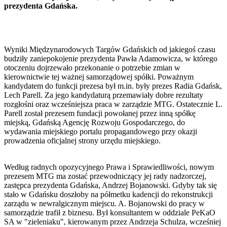
prezydenta Gdańska.
Wyniki Międzynarodowych Targów Gdańskich od jakiegoś czasu
budziły zaniepokojenie prezydenta Pawła Adamowicza, w którego
otoczeniu dojrzewało przekonanie o potrzebie zmian w
kierownictwie tej ważnej samorządowej spółki. Poważnym
kandydatem do funkcji prezesa był m.in. były prezes Radia Gdańsk,
Lech Parell. Za jego kandydaturą przemawiały dobre rezultaty
rozgłośni oraz wcześniejsza praca w zarządzie MTG. Ostatecznie L.
Parell został prezesem fundacji powołanej przez inną spółkę
miejską, Gdańską Agencję Rozwoju Gospodarczego, do
wydawania miejskiego portalu propagandowego przy okazji
prowadzenia oficjalnej strony urzędu miejskiego.
Według radnych opozycyjnego Prawa i Sprawiedliwości, nowym
prezesem MTG ma zostać przewodniczący jej rady nadzorczej,
zastępca prezydenta Gdańska, Andrzej Bojanowski. Gdyby tak się
stało w Gdańsku doszłoby na półmetku kadencji do rekonstrukcji
zarządu w newralgicznym miejscu. A. Bojanowski do pracy w
samorządzie trafił z biznesu. Był konsultantem w oddziale PeKaO
SA w "zieleniaku", kierowanym przez Andrzeja Schulza, wcześniej