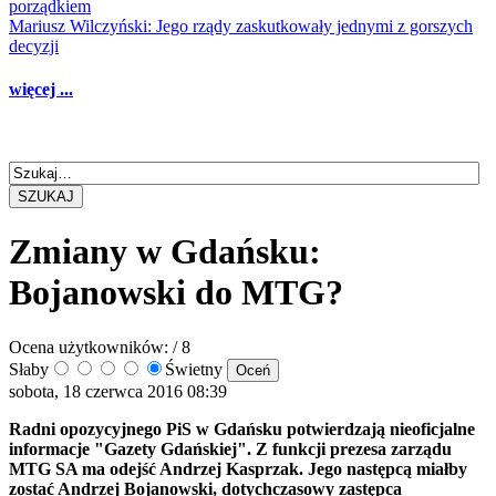
porządkiem
Mariusz Wilczyński: Jego rządy zaskutkowały jednymi z gorszych
decyzji
więcej ...
SZUKAJ
Zmiany w Gdańsku:
Bojanowski do MTG?
Ocena użytkowników:
/ 8
Słaby
Świetny
sobota, 18 czerwca 2016 08:39
Radni opozycyjnego PiS w Gdańsku potwierdzają nieoficjalne
informacje "Gazety Gdańskiej". Z funkcji prezesa zarządu
MTG SA ma odejść Andrzej Kasprzak. Jego następcą miałby
zostać Andrzej Bojanowski, dotychczasowy zastępca