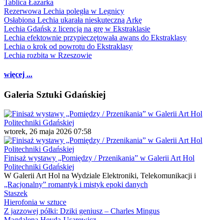
Tablica Łazarka
Rezerwowa Lechia poległa w Legnicy
Osłabiona Lechia ukarała nieskuteczną Arkę
Lechia Gdańsk z licencją na grę w Ekstraklasie
Lechia efektownie przypieczętowała awans do Ekstraklasy
Lechia o krok od powrotu do Ekstraklasy
Lechia rozbita w Rzeszowie
więcej ...
Galeria Sztuki Gdańskiej
wtorek, 26 maja 2026 07:58
Finisaż wystawy „Pomiędzy / Przenikania” w Galerii Art Hol
Politechniki Gdańskiej
W Galerii Art Hol na Wydziale Elektroniki, Telekomunikacji i
„Racjonalny” romantyk i mistyk epoki danych
Staszek
Hierofonia w sztuce
Z jazzowej półki: Dziki geniusz – Charles Mingus
Magdalena Heyda-Usarewicz