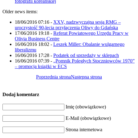
fotografii koreańskiej
Older news items:
18/06/2016 07:16
-
XXV, nadzwyczajna sesja RMG –
uroczystość 90-lecia przyłączenia Oliwy do Gdańska
17/06/2016 19:18
-
Referat Powiatowego Urzędu Pracy w
Olivia Business Centre
16/06/2016 18:02
-
Leszek Miller: Obalanie wulgarnego
liberalizmu
16/06/2016 17:28
-
Podatek od sprzedaży w sklepach
16/06/2016 07:39
-
„Pomnik Poległych Stoczniowców 1970”
– promocja książki w ECS
Poprzednia strona
Następna strona
Dodaj komentarz
Imię (obowiązkowe)
E-Mail (obowiązkowe)
Strona internetowa