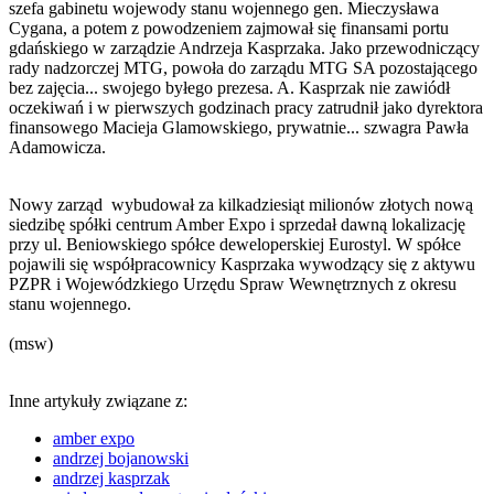
szefa gabinetu wojewody stanu wojennego gen. Mieczysława
Cygana, a potem z powodzeniem zajmował się finansami portu
gdańskiego w zarządzie Andrzeja Kasprzaka. Jako przewodniczący
rady nadzorczej MTG, powoła do zarządu MTG SA pozostającego
bez zajęcia... swojego byłego prezesa. A. Kasprzak nie zawiódł
oczekiwań i w pierwszych godzinach pracy zatrudnił jako dyrektora
finansowego Macieja Glamowskiego, prywatnie... szwagra Pawła
Adamowicza.
Nowy zarząd wybudował za kilkadziesiąt milionów złotych nową
siedzibę spółki centrum Amber Expo i sprzedał dawną lokalizację
przy ul. Beniowskiego spółce deweloperskiej Eurostyl. W spółce
pojawili się współpracownicy Kasprzaka wywodzący się z aktywu
PZPR i Wojewódzkiego Urzędu Spraw Wewnętrznych z okresu
stanu wojennego.
(msw)
Inne artykuły związane z:
amber expo
andrzej bojanowski
andrzej kasprzak