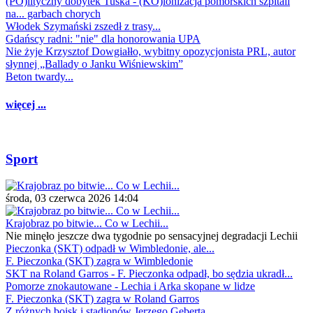
(PO)lityczny dobytek Tuska - (KO)lonizacja pomorskich szpitali
na... garbach chorych
Włodek Szymański zszedł z trasy...
Gdańscy radni: "nie" dla honorowania UPA
Nie żyje Krzysztof Dowgiałło, wybitny opozycjonista PRL, autor
słynnej „Ballady o Janku Wiśniewskim”
Beton twardy...
więcej ...
Sport
środa, 03 czerwca 2026 14:04
Krajobraz po bitwie... Co w Lechii...
Nie minęło jeszcze dwa tygodnie po sensacyjnej degradacji Lechii
Pieczonka (SKT) odpadł w Wimbledonie, ale...
F. Pieczonka (SKT) zagra w Wimbledonie
SKT na Roland Garros - F. Pieczonka odpadł, bo sędzia ukradł...
Pomorze znokautowane - Lechia i Arka skopane w lidze
F. Pieczonka (SKT) zagra w Roland Garros
Z różnych boisk i stadionów Jerzego Geberta