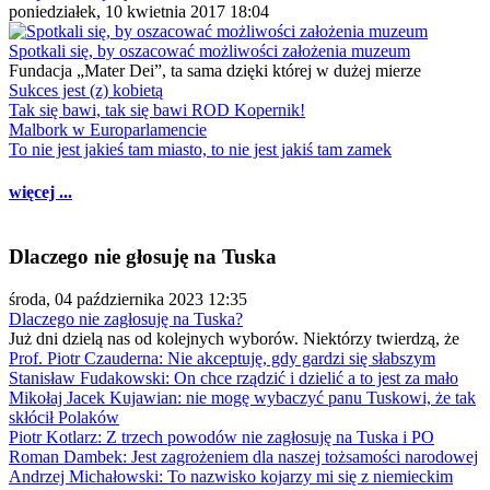
poniedziałek, 10 kwietnia 2017 18:04
Spotkali się, by oszacować możliwości założenia muzeum
Fundacja „Mater Dei”, ta sama dzięki której w dużej mierze
Sukces jest (z) kobietą
Tak się bawi, tak się bawi ROD Kopernik!
Malbork w Europarlamencie
To nie jest jakieś tam miasto, to nie jest jakiś tam zamek
więcej ...
Dlaczego nie głosuję na Tuska
środa, 04 października 2023 12:35
Dlaczego nie zagłosuję na Tuska?
Już dni dzielą nas od kolejnych wyborów. Niektórzy twierdzą, że
Prof. Piotr Czauderna: Nie akceptuję, gdy gardzi się słabszym
Stanisław Fudakowski: On chce rządzić i dzielić a to jest za mało
Mikołaj Jacek Kujawian: nie mogę wybaczyć panu Tuskowi, że tak
skłócił Polaków
Piotr Kotlarz: Z trzech powodów nie zagłosuję na Tuska i PO
Roman Dambek: Jest zagrożeniem dla naszej tożsamości narodowej
Andrzej Michałowski: To nazwisko kojarzy mi się z niemieckim