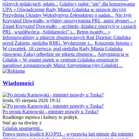
różnych redakcjach, gdańs...
Gdańscy radni: "nie" dla honorowania
UPA
»
Oświadczenie Rady Miasta Gdańska w sprawie decyzji
Prezydenta Ukrainy Wołodymyra Zełenskiego o nadan...
Nie żyje
Krzysztof Dowgiałło, wybitny opozycjonista PRL, autor słynnej...
»
Zmarł Krzysztof Dowgiałło – architekt, działacz opozycji w czasach
PRL, współtwórca „Solidarności” i...
Beton twardy...
»
Informowaliśmy o pikiecie zbuntowanych Rad Dzielnic Gdańska
przed Żakiem, siedzibą RMG. Wydarzenie z...
Kruszenie betonu
»
W czwartek, 18 czerwca, pod siedzibą Rady Miasta Gdańska
(dawnego Żaku) odbędzie się pikieta zbuntow...
Antymigracja w
Gdańsk
»
W ostatni piątek w centrum Gdańska organizacje
narodowe zorganizowały Marsz Antyemigracyjny.Gdański ...
Wiadomości
środa, 05 sierpnia 2026 19:32
Po prostu Karnowski - minister prawdy u Tuska?
Rzadkiego męstwa i kultury to polityk.
Stać go na drwiny z
Gdańsk upamiętnił...
Prawo prawa koalicji KO/PSL - wyprawka last minute dla minister