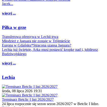
Jacek...
więcej ...
Piłka w grze
Transferowa ofensywa w Lechii trwa
Młodzież z Jaguara nie zostaje w Trójmieście
Europa w Gdańsku*Stracona szansa Jaguara?
Lechia już świętuje, Arka musi postawić kropkę nad i, jubileusz
Budziwojskiego
więcej ...
Lechia
środa, 08 lipca 2026 19:31
Terminarz Betclic I ligi 2026/2027
24 lipca rozpocznie się sezon sezon 2026/2027 w Betclic I lidze.