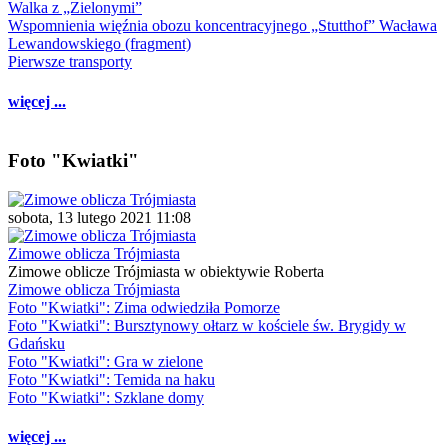
Walka z „Zielonymi”
Wspomnienia więźnia obozu koncentracyjnego „Stutthof” Wacława
Lewandowskiego (fragment)
Pierwsze transporty
więcej ...
Foto "Kwiatki"
sobota, 13 lutego 2021 11:08
Zimowe oblicza Trójmiasta
Zimowe oblicze Trójmiasta w obiektywie Roberta
Zimowe oblicza Trójmiasta
Foto "Kwiatki": Zima odwiedziła Pomorze
Foto "Kwiatki": Bursztynowy ołtarz w kościele św. Brygidy w
Gdańsku
Foto "Kwiatki": Gra w zielone
Foto "Kwiatki": Temida na haku
Foto "Kwiatki": Szklane domy
więcej ...