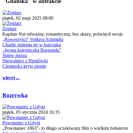
"Gdańska" w antrakcie
piątek, 02 maja 2025 08:00
Żeglarz
Kapitan Nut odważny, romantyczny, bez skazy, poświęcił swoje
„Rowerzyści” Volkera Schmidta
Charlie zmienia się w kurczaka
„Iwona księżniczka Burgunda”
Śpiew morza
Niewolnice z Pipidówki
Ciemności kryją ziemię
więcej ...
Rozrywka
piątek, 05 stycznia 2024 16:35
Powstaniec z Gdyni
„Powstaniec 1863”- to długo oczekiwany film o wielkim bohaterze