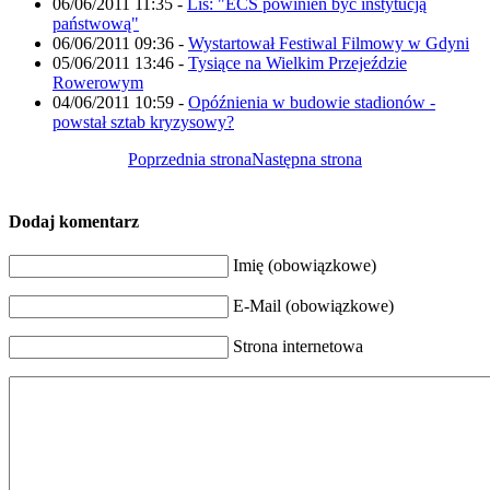
06/06/2011 11:35
-
Lis: "ECS powinien być instytucją
państwową"
06/06/2011 09:36
-
Wystartował Festiwal Filmowy w Gdyni
05/06/2011 13:46
-
Tysiące na Wielkim Przejeździe
Rowerowym
04/06/2011 10:59
-
Opóźnienia w budowie stadionów -
powstał sztab kryzysowy?
Poprzednia strona
Następna strona
Dodaj komentarz
Imię (obowiązkowe)
E-Mail (obowiązkowe)
Strona internetowa