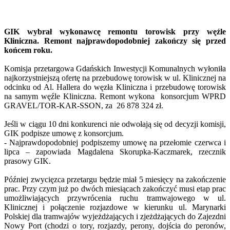
GIK wybrał wykonawcę remontu torowisk przy węźle
Kliniczna. Remont najprawdopodobniej zakończy się przed
końcem roku.
Komisja przetargowa Gdańskich Inwestycji Komunalnych wyłoniła
najkorzystniejszą ofertę na przebudowę torowisk w ul. Klinicznej na
odcinku od Al. Hallera do węzła Kliniczna i przebudowę torowisk
na samym węźle Kliniczna. Remont wykona konsorcjum WPRD
GRAVEL/TOR-KAR-SSON, za 26 878 324 zł.
Jeśli w ciągu 10 dni konkurenci nie odwołają się od decyzji komisji,
GIK podpisze umowę z konsorcjum.
- Najprawdopodobniej podpiszemy umowę na przełomie czerwca i
lipca – zapowiada Magdalena Skorupka-Kaczmarek, rzecznik
prasowy GIK.
Później zwycięzca przetargu będzie miał 5 miesięcy na zakończenie
prac. Przy czym już po dwóch miesiącach zakończyć musi etap prac
umożliwiających przywrócenia ruchu tramwajowego w ul.
Klinicznej i połączenie rozjazdowe w kierunku ul. Marynarki
Polskiej dla tramwajów wyjeżdżających i zjeżdżających do Zajezdni
Nowy Port (chodzi o tory, rozjazdy, perony, dojścia do peronów,