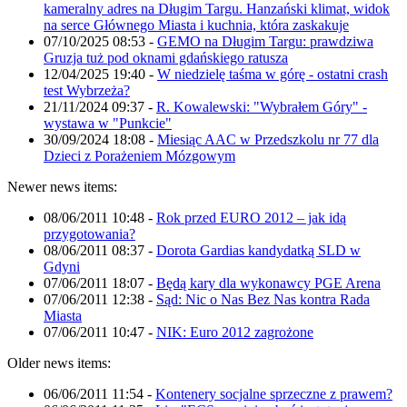
kameralny adres na Długim Targu. Hanzański klimat, widok
na serce Głównego Miasta i kuchnia, która zaskakuje
07/10/2025 08:53
-
GEMO na Długim Targu: prawdziwa
Gruzja tuż pod oknami gdańskiego ratusza
12/04/2025 19:40
-
W niedzielę taśma w górę - ostatni crash
test Wybrzeża?
21/11/2024 09:37
-
R. Kowalewski: "Wybrałem Góry" -
wystawa w "Punkcie"
30/09/2024 18:08
-
Miesiąc AAC w Przedszkolu nr 77 dla
Dzieci z Porażeniem Mózgowym
Newer news items:
08/06/2011 10:48
-
Rok przed EURO 2012 – jak idą
przygotowania?
08/06/2011 08:37
-
Dorota Gardias kandydatką SLD w
Gdyni
07/06/2011 18:07
-
Będą kary dla wykonawcy PGE Arena
07/06/2011 12:38
-
Sąd: Nic o Nas Bez Nas kontra Rada
Miasta
07/06/2011 10:47
-
NIK: Euro 2012 zagrożone
Older news items:
06/06/2011 11:54
-
Kontenery socjalne sprzeczne z prawem?