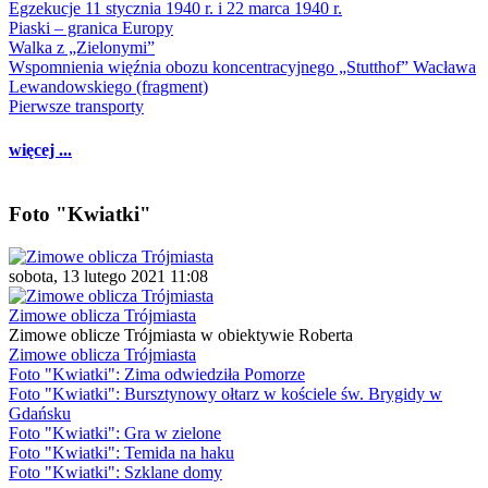
Egzekucje 11 stycznia 1940 r. i 22 marca 1940 r.
Piaski – granica Europy
Walka z „Zielonymi”
Wspomnienia więźnia obozu koncentracyjnego „Stutthof” Wacława
Lewandowskiego (fragment)
Pierwsze transporty
więcej ...
Foto "Kwiatki"
sobota, 13 lutego 2021 11:08
Zimowe oblicza Trójmiasta
Zimowe oblicze Trójmiasta w obiektywie Roberta
Zimowe oblicza Trójmiasta
Foto "Kwiatki": Zima odwiedziła Pomorze
Foto "Kwiatki": Bursztynowy ołtarz w kościele św. Brygidy w
Gdańsku
Foto "Kwiatki": Gra w zielone
Foto "Kwiatki": Temida na haku
Foto "Kwiatki": Szklane domy