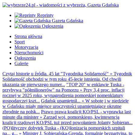
Reprinty
Gazeta Gdańska
Ogłoszenia
Strona główna
Sport
Motoryzacja
Nieruchomości
Ogłoszenia
Galerie
Czytaj historię u źródła. 45 lat "Tygodnika Solidarność"
»
Tygodnik
Solidarność obchodzi w tym roku 45-lecie istnienia. Od chwili
ukazania się pierwszego numer...
"TOP 20" w enklawie Tuska -
przybywa "półmilionerów" na Pomorzu
»
Przy 3,4 proc. inflacji
rocznej w 2025 roku, wynagrodzenia pomorskiej nomenklatury
gospodarczej kszt...
Gdańsk upamiętnił...
»
W sobotę i w niedzielę
w Gdańsku miały miejsce uroczystości upamiętniające okrutne
zbrodnie na polsk...
Prawo prawa koalicji KO/PSL - wyprawka last
minute dla minister
»
Zarząd woj. pomorskiego, kwintesencja
koalicji rządowej KO/PSL tuż przed powołaniem Jolanty Sobieran...
(PO)lityczny dobytek Tuska - (KO)lonizacja pomorskich szpitali
na... g...
»
Minister J. Sobierańska-Grenda, formalnie bezpartyjna, to