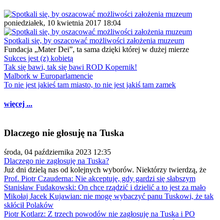
poniedziałek, 10 kwietnia 2017 18:04
Spotkali się, by oszacować możliwości założenia muzeum
Fundacja „Mater Dei”, ta sama dzięki której w dużej mierze
Sukces jest (z) kobietą
Tak się bawi, tak się bawi ROD Kopernik!
Malbork w Europarlamencie
To nie jest jakieś tam miasto, to nie jest jakiś tam zamek
więcej ...
Dlaczego nie głosuję na Tuska
środa, 04 października 2023 12:35
Dlaczego nie zagłosuję na Tuska?
Już dni dzielą nas od kolejnych wyborów. Niektórzy twierdzą, że
Prof. Piotr Czauderna: Nie akceptuję, gdy gardzi się słabszym
Stanisław Fudakowski: On chce rządzić i dzielić a to jest za mało
Mikołaj Jacek Kujawian: nie mogę wybaczyć panu Tuskowi, że tak
skłócił Polaków
Piotr Kotlarz: Z trzech powodów nie zagłosuję na Tuska i PO