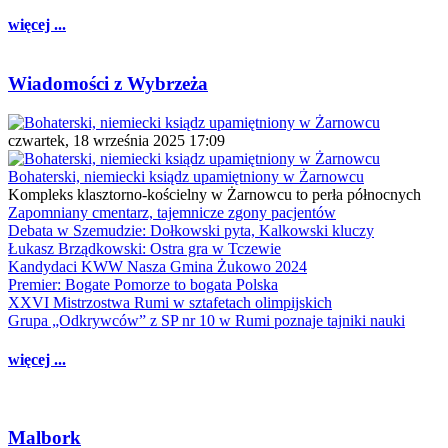
więcej ...
Wiadomości z Wybrzeża
czwartek, 18 września 2025 17:09
Bohaterski, niemiecki ksiądz upamiętniony w Żarnowcu
Kompleks klasztorno-kościelny w Żarnowcu to perła północnych
Zapomniany cmentarz, tajemnicze zgony pacjentów
Debata w Szemudzie: Dołkowski pyta, Kalkowski kluczy
Łukasz Brządkowski: Ostra gra w Tczewie
Kandydaci KWW Nasza Gmina Żukowo 2024
Premier: Bogate Pomorze to bogata Polska
XXVI Mistrzostwa Rumi w sztafetach olimpijskich
Grupa „Odkrywców” z SP nr 10 w Rumi poznaje tajniki nauki
więcej ...
Malbork