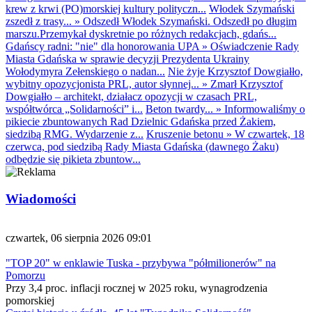
krew z krwi (PO)morskiej kultury polityczn...
Włodek Szymański
zszedł z trasy...
»
Odszedł Włodek Szymański. Odszedł po długim
marszu.Przemykał dyskretnie po różnych redakcjach, gdańs...
Gdańscy radni: "nie" dla honorowania UPA
»
Oświadczenie Rady
Miasta Gdańska w sprawie decyzji Prezydenta Ukrainy
Wołodymyra Zełenskiego o nadan...
Nie żyje Krzysztof Dowgiałło,
wybitny opozycjonista PRL, autor słynnej...
»
Zmarł Krzysztof
Dowgiałło – architekt, działacz opozycji w czasach PRL,
współtwórca „Solidarności” i...
Beton twardy...
»
Informowaliśmy o
pikiecie zbuntowanych Rad Dzielnic Gdańska przed Żakiem,
siedzibą RMG. Wydarzenie z...
Kruszenie betonu
»
W czwartek, 18
czerwca, pod siedzibą Rady Miasta Gdańska (dawnego Żaku)
odbędzie się pikieta zbuntow...
Wiadomości
czwartek, 06 sierpnia 2026 09:01
"TOP 20" w enklawie Tuska - przybywa "półmilionerów" na
Pomorzu
Przy 3,4 proc. inflacji rocznej w 2025 roku, wynagrodzenia
pomorskiej