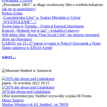
Powstaniec z Gdyni
„Powstaniec 1863”- to długo oczekiwany film o wielkim bohaterze
Jak się tu znaleźliśmy?
Piękna Zośka
„Czarodziejska Góra” w Teatrze Miejskim w Gdyni
„WYZWOLENIE”...?
Święto kina w Toruniu – Festiwal EnergaCamerimage
Koncert „Wolność jest w nas” - wokaliści i muzycy
Jeśli lubisz film „Buena Vista Social Club” nie możesz przegapić
show na Ołowiance
GAROU już 25 i 27 lutego wystąpi w Polsce! Dzwonnik z Notre
Dame zaśpiewa w ERGO Arenie
więcej ...
piątek, 16 września 2022 18:15
2076 dni obozu pod Gdańskiem
Obóz koncentracyjny Stutthof wyzwoliły wojska III Frontu
Marsz Śmierci
Markus Włodarczyk KL Stutthof - nr 79059