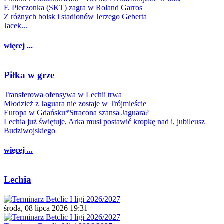
F. Pieczonka (SKT) zagra w Roland Garros
Z różnych boisk i stadionów Jerzego Geberta
Jacek...
więcej ...
Piłka w grze
Transferowa ofensywa w Lechii trwa
Młodzież z Jaguara nie zostaje w Trójmieście
Europa w Gdańsku*Stracona szansa Jaguara?
Lechia już świętuje, Arka musi postawić kropkę nad i, jubileusz
Budziwojskiego
więcej ...
Lechia
środa, 08 lipca 2026 19:31