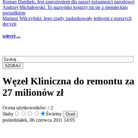
Roman Dambek: Jest zagrożeniem dla naszej tożsamości narodowej
Andrzej Michałowski: To nazwisko kojarzy mi się z niemieckim
porządkiem
Mariusz Wilczyński: Jego rządy zaskutkowały jednymi z gorszych
decyzji
więcej ...
SZUKAJ
Węzeł Kliniczna do remontu za
27 milionów zł
Ocena użytkowników:
/ 2
Słaby
Świetny
poniedziałek, 06 czerwca 2011 14:05