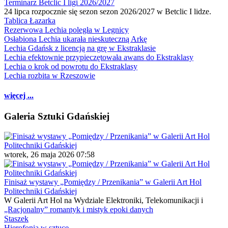
Terminarz Betclic I ligi 2026/2027
24 lipca rozpocznie się sezon sezon 2026/2027 w Betclic I lidze.
Tablica Łazarka
Rezerwowa Lechia poległa w Legnicy
Osłabiona Lechia ukarała nieskuteczną Arkę
Lechia Gdańsk z licencją na grę w Ekstraklasie
Lechia efektownie przypieczętowała awans do Ekstraklasy
Lechia o krok od powrotu do Ekstraklasy
Lechia rozbita w Rzeszowie
więcej ...
Galeria Sztuki Gdańskiej
wtorek, 26 maja 2026 07:58
Finisaż wystawy „Pomiędzy / Przenikania” w Galerii Art Hol
Politechniki Gdańskiej
W Galerii Art Hol na Wydziale Elektroniki, Telekomunikacji i
„Racjonalny” romantyk i mistyk epoki danych
Staszek
Hierofonia w sztuce