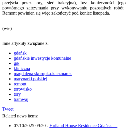
przejścia przez tory, sieć trakcyjna), bez konieczności jego
powtórnego zatrzymania przy wykonywaniu pozostałych robót.
Remont powinien się więc zakończyć pod koniec listopada.
(wie)
Inne artykuły związane z:
gdańsk
gdańskie inwestycje komunalne
gik
kliniczna
magdalena skorupka-kaczmarek
marynarki polskiej
remont
torowisko
tory
tramwaj
Tweet
Related news items:
07/10/2025 09:20
-
Holland House Residence Gdańsk —