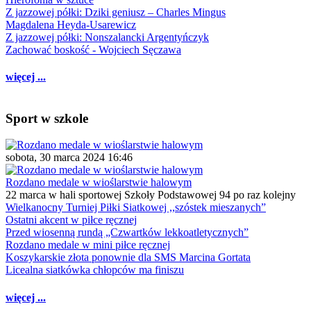
Z jazzowej półki: Dziki geniusz – Charles Mingus
Magdalena Heyda-Usarewicz
Z jazzowej półki: Nonszalancki Argentyńczyk
Zachować boskość - Wojciech Sęczawa
więcej ...
Sport w szkole
sobota, 30 marca 2024 16:46
Rozdano medale w wioślarstwie halowym
22 marca w hali sportowej Szkoły Podstawowej 94 po raz kolejny
Wielkanocny Turniej Piłki Siatkowej ,,szóstek mieszanych”
Ostatni akcent w piłce ręcznej
Przed wiosenną rundą „Czwartków lekkoatletycznych”
Rozdano medale w mini piłce ręcznej
Koszykarskie złota ponownie dla SMS Marcina Gortata
Licealna siatkówka chłopców ma finiszu
więcej ...