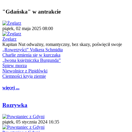
"Gdańska" w antrakcie
piątek, 02 maja 2025 08:00
Żeglarz
Kapitan Nut odważny, romantyczny, bez skazy, poświęcił swoje
„Rowerzyści” Volkera Schmidta
Charlie zmienia się w kurczaka
„Iwona księżniczka Burgunda”
Śpiew morza
Niewolnice z Pipidówki
Ciemności kryją ziemię
więcej ...
Rozrywka
piątek, 05 stycznia 2024 16:35