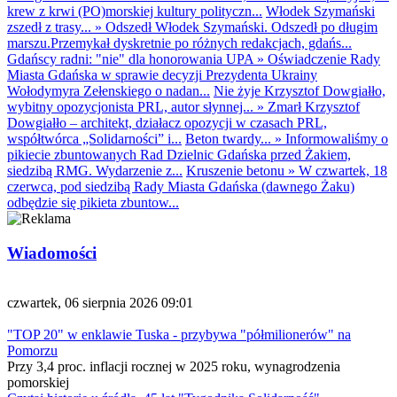
krew z krwi (PO)morskiej kultury polityczn...
Włodek Szymański
zszedł z trasy...
»
Odszedł Włodek Szymański. Odszedł po długim
marszu.Przemykał dyskretnie po różnych redakcjach, gdańs...
Gdańscy radni: "nie" dla honorowania UPA
»
Oświadczenie Rady
Miasta Gdańska w sprawie decyzji Prezydenta Ukrainy
Wołodymyra Zełenskiego o nadan...
Nie żyje Krzysztof Dowgiałło,
wybitny opozycjonista PRL, autor słynnej...
»
Zmarł Krzysztof
Dowgiałło – architekt, działacz opozycji w czasach PRL,
współtwórca „Solidarności” i...
Beton twardy...
»
Informowaliśmy o
pikiecie zbuntowanych Rad Dzielnic Gdańska przed Żakiem,
siedzibą RMG. Wydarzenie z...
Kruszenie betonu
»
W czwartek, 18
czerwca, pod siedzibą Rady Miasta Gdańska (dawnego Żaku)
odbędzie się pikieta zbuntow...
Wiadomości
czwartek, 06 sierpnia 2026 09:01
"TOP 20" w enklawie Tuska - przybywa "półmilionerów" na
Pomorzu
Przy 3,4 proc. inflacji rocznej w 2025 roku, wynagrodzenia
pomorskiej