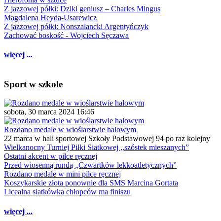
Z jazzowej półki: Dziki geniusz – Charles Mingus
Magdalena Heyda-Usarewicz
Z jazzowej półki: Nonszalancki Argentyńczyk
Zachować boskość - Wojciech Sęczawa
więcej ...
Sport w szkole
sobota, 30 marca 2024 16:46
Rozdano medale w wioślarstwie halowym
22 marca w hali sportowej Szkoły Podstawowej 94 po raz kolejny
Wielkanocny Turniej Piłki Siatkowej ,,szóstek mieszanych”
Ostatni akcent w piłce ręcznej
Przed wiosenną rundą „Czwartków lekkoatletycznych”
Rozdano medale w mini piłce ręcznej
Koszykarskie złota ponownie dla SMS Marcina Gortata
Licealna siatkówka chłopców ma finiszu
więcej ...