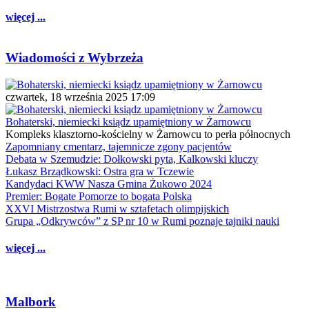
więcej ...
Wiadomości z Wybrzeża
czwartek, 18 września 2025 17:09
Bohaterski, niemiecki ksiądz upamiętniony w Żarnowcu
Kompleks klasztorno-kościelny w Żarnowcu to perła północnych
Zapomniany cmentarz, tajemnicze zgony pacjentów
Debata w Szemudzie: Dołkowski pyta, Kalkowski kluczy
Łukasz Brządkowski: Ostra gra w Tczewie
Kandydaci KWW Nasza Gmina Żukowo 2024
Premier: Bogate Pomorze to bogata Polska
XXVI Mistrzostwa Rumi w sztafetach olimpijskich
Grupa „Odkrywców” z SP nr 10 w Rumi poznaje tajniki nauki
więcej ...
Malbork