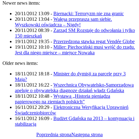
Newer news items:
20/11/2012 13:09
-
Biernacki: Terroryzm nie zna granic
20/11/2012 13:04
-
Wałęsa przeprasza sam siebie.
Wyszkowski oświadcza – Nigdy!
20/11/2012 08:39
-
Zarząd SM Rozstaje do odwołania i tylko
150 mieszkań
19/11/2012 19:35
-
Przerzedzona stawka regat Vendée Globe
19/11/2012 10:10
-
Miller: Piechociński musi wejść do rządu.
Jest dla niego miejsce – miejsce Nowaka
Older news items:
18/11/2012 18:18
-
Minister do dymisji za parcelę przy 3
Maja?
18/11/2012 16:22
-
Wszechnica Obywatelsko-Samorządowa
apeluje o obywatelską diagnoze działań władz Gdańska
18/11/2012 10:48
-
Wystawa „Historia pieniądza
papierowego na ziemiach polskich”
16/11/2012 20:29
-
Elektroniczna Weryfikacja Uprawnień
Świadczeniobiorców
16/11/2012 16:09
-
Budżet Gdańska na 2013 – kontynuacja i
stabilizacja
Poprzednia strona
Następna strona