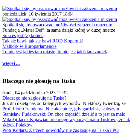
poniedziałek, 10 kwietnia 2017 18:04
Spotkali się, by oszacować możliwości założenia muzeum
Fundacja „Mater Dei”, ta sama dzięki której w dużej mierze
Sukces jest (z) kobietą
Tak się bawi, tak się bawi ROD Kopernik!
Malbork w Europarlamencie
To nie jest jakieś tam miasto, to nie jest jakiś tam zamek
więcej ...
Dlaczego nie głosuję na Tuska
środa, 04 października 2023 12:35
Dlaczego nie zagłosuję na Tuska?
Już dni dzielą nas od kolejnych wyborów. Niektórzy twierdzą, że
Prof. Piotr Czauderna: Nie akceptuję, gdy gardzi się słabszym
Stanisław Fudakowski: On chce rządzić i dzielić a to jest za mało
Mikołaj Jacek Kujawian: nie mogę wybaczyć panu Tuskowi, że tak
skłócił Polaków
Piotr Kotlarz: Z trzech powodów nie zagłosuję na Tuska i PO