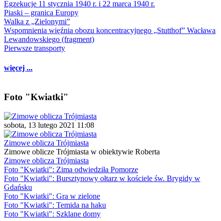
Egzekucje 11 stycznia 1940 r. i 22 marca 1940 r.
Piaski – granica Europy
Walka z „Zielonymi”
Wspomnienia więźnia obozu koncentracyjnego „Stutthof” Wacława
Lewandowskiego (fragment)
Pierwsze transporty
więcej ...
Foto "Kwiatki"
sobota, 13 lutego 2021 11:08
Zimowe oblicza Trójmiasta
Zimowe oblicze Trójmiasta w obiektywie Roberta
Zimowe oblicza Trójmiasta
Foto "Kwiatki": Zima odwiedziła Pomorze
Foto "Kwiatki": Bursztynowy ołtarz w kościele św. Brygidy w
Gdańsku
Foto "Kwiatki": Gra w zielone
Foto "Kwiatki": Temida na haku
Foto "Kwiatki": Szklane domy