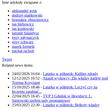
Inne artykuły związane z:
aleksander gosk
andrzej mańkowski
bogusław obszonowicz
jan hlebowicz
jan kozłowski
jaromir falandysz
jerzy młynarczyk
jerzy schwarz
marek formela
michał rachoń
Tweet
Related news items:
24/02/2026 16:04
-
Latarką w półmrok: Kaliber zdrady
12/12/2025 16:52
-
Akapit wydawcy: Zło władzy karleje pod
Trzema Krzyżami
15/10/2025 18:46
-
Latarką w półmrok: Leczyć czy na
leczeniu zarabiać...
22/04/2025 16:45
-
TVP 3 Gdańsk w likwidacji: L.
Sarnowski szefem rady programowej
25/03/2025 22:30
-
Latarką w półmrok: Bełkoty władzy