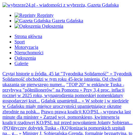
Reprinty
Gazeta Gdańska
Ogłoszenia
Strona główna
Sport
Motoryzacja
Nieruchomości
Ogłoszenia
Galerie
Czytaj historię u źródła. 45 lat "Tygodnika Solidarność"
»
Tygodnik
Solidarność obchodzi w tym roku 45-lecie istnienia. Od chwili
ukazania się pierwszego numer...
"TOP 20" w enklawie Tuska -
przybywa "półmilionerów" na Pomorzu
»
Przy 3,4 proc. inflacji
rocznej w 2025 roku, wynagrodzenia pomorskiej nomenklatury
gospodarczej kszt...
Gdańsk upamiętnił...
»
W sobotę i w niedzielę
w Gdańsku miały miejsce uroczystości upamiętniające okrutne
zbrodnie na polsk...
Prawo prawa koalicji KO/PSL - wyprawka last
minute dla minister
»
Zarząd woj. pomorskiego, kwintesencja
koalicji rządowej KO/PSL tuż przed powołaniem Jolanty Sobieran...
(PO)lityczny dobytek Tuska - (KO)lonizacja pomorskich szpitali
na... g...
»
Minister J. Sobierańska-Grenda, formalnie bezpartyjna, to