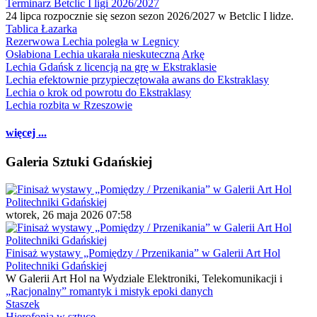
Terminarz Betclic I ligi 2026/2027
24 lipca rozpocznie się sezon sezon 2026/2027 w Betclic I lidze.
Tablica Łazarka
Rezerwowa Lechia poległa w Legnicy
Osłabiona Lechia ukarała nieskuteczną Arkę
Lechia Gdańsk z licencją na grę w Ekstraklasie
Lechia efektownie przypieczętowała awans do Ekstraklasy
Lechia o krok od powrotu do Ekstraklasy
Lechia rozbita w Rzeszowie
więcej ...
Galeria Sztuki Gdańskiej
wtorek, 26 maja 2026 07:58
Finisaż wystawy „Pomiędzy / Przenikania” w Galerii Art Hol
Politechniki Gdańskiej
W Galerii Art Hol na Wydziale Elektroniki, Telekomunikacji i
„Racjonalny” romantyk i mistyk epoki danych
Staszek
Hierofonia w sztuce