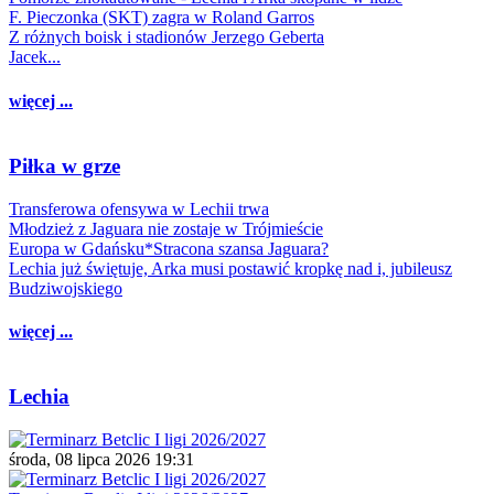
F. Pieczonka (SKT) zagra w Roland Garros
Z różnych boisk i stadionów Jerzego Geberta
Jacek...
więcej ...
Piłka w grze
Transferowa ofensywa w Lechii trwa
Młodzież z Jaguara nie zostaje w Trójmieście
Europa w Gdańsku*Stracona szansa Jaguara?
Lechia już świętuje, Arka musi postawić kropkę nad i, jubileusz
Budziwojskiego
więcej ...
Lechia
środa, 08 lipca 2026 19:31