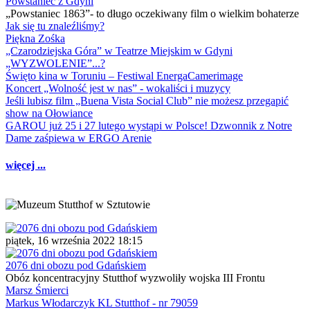
Powstaniec z Gdyni
„Powstaniec 1863”- to długo oczekiwany film o wielkim bohaterze
Jak się tu znaleźliśmy?
Piękna Zośka
„Czarodziejska Góra” w Teatrze Miejskim w Gdyni
„WYZWOLENIE”...?
Święto kina w Toruniu – Festiwal EnergaCamerimage
Koncert „Wolność jest w nas” - wokaliści i muzycy
Jeśli lubisz film „Buena Vista Social Club” nie możesz przegapić
show na Ołowiance
GAROU już 25 i 27 lutego wystąpi w Polsce! Dzwonnik z Notre
Dame zaśpiewa w ERGO Arenie
więcej ...
piątek, 16 września 2022 18:15
2076 dni obozu pod Gdańskiem
Obóz koncentracyjny Stutthof wyzwoliły wojska III Frontu
Marsz Śmierci
Markus Włodarczyk KL Stutthof - nr 79059