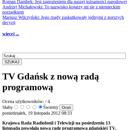
Roman Dambek: Jest zagrożeniem dla naszej tożsamości narodowej
Andrzej Michałowski: To nazwisko kojarzy mi się z niemieckim
porządkiem
Mariusz Wilczyński: Jego rządy zaskutkowały jednymi z gorszych
decyzji
więcej ...
SZUKAJ
TV Gdańsk z nową radą
programową
Ocena użytkowników:
/ 4
Słaby
Świetny
poniedziałek, 19 listopada 2012 08:33
Krajowa Rada Radiofonii i Telewizji na posiedzeniu 13
listopada powołała nową radę programową gdańskiej TV.