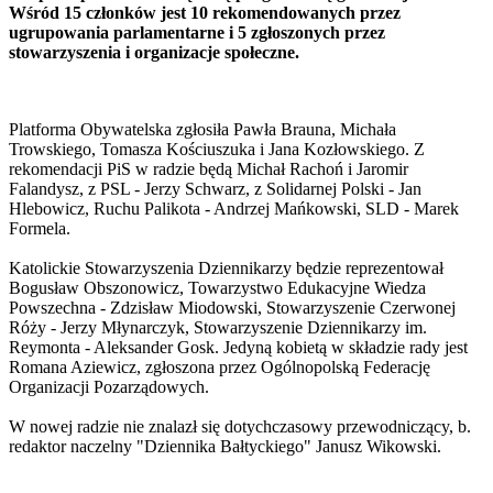
Wśród 15 członków jest 10 rekomendowanych przez
ugrupowania parlamentarne i 5 zgłoszonych przez
stowarzyszenia i organizacje społeczne.
Platforma Obywatelska zgłosiła Pawła Brauna, Michała
Trowskiego, Tomasza Kościuszuka i Jana Kozłowskiego. Z
rekomendacji PiS w radzie będą Michał Rachoń i Jaromir
Falandysz, z PSL - Jerzy Schwarz, z Solidarnej Polski - Jan
Hlebowicz, Ruchu Palikota - Andrzej Mańkowski, SLD - Marek
Formela.
Katolickie Stowarzyszenia Dziennikarzy będzie reprezentował
Bogusław Obszonowicz, Towarzystwo Edukacyjne Wiedza
Powszechna - Zdzisław Miodowski, Stowarzyszenie Czerwonej
Róży - Jerzy Młynarczyk, Stowarzyszenie Dziennikarzy im.
Reymonta - Aleksander Gosk. Jedyną kobietą w składzie rady jest
Romana Aziewicz, zgłoszona przez Ogólnopolską Federację
Organizacji Pozarządowych.
W nowej radzie nie znalazł się dotychczasowy przewodniczący, b.
redaktor naczelny "Dziennika Bałtyckiego" Janusz Wikowski.