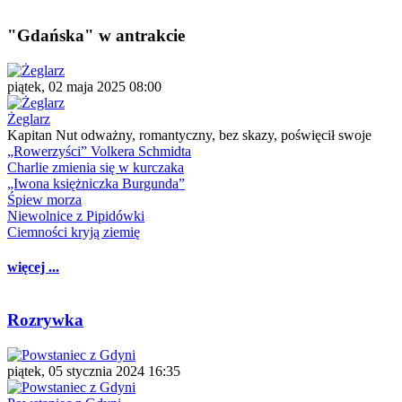
"Gdańska" w antrakcie
piątek, 02 maja 2025 08:00
Żeglarz
Kapitan Nut odważny, romantyczny, bez skazy, poświęcił swoje
„Rowerzyści” Volkera Schmidta
Charlie zmienia się w kurczaka
„Iwona księżniczka Burgunda”
Śpiew morza
Niewolnice z Pipidówki
Ciemności kryją ziemię
więcej ...
Rozrywka
piątek, 05 stycznia 2024 16:35