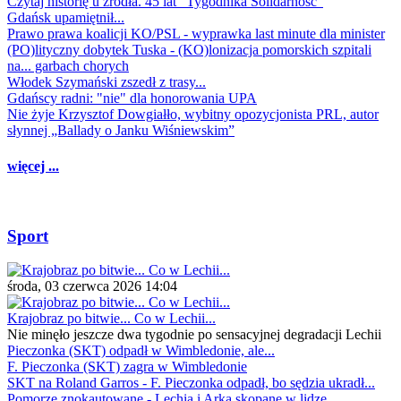
Czytaj historię u źródła. 45 lat "Tygodnika Solidarność"
Gdańsk upamiętnił...
Prawo prawa koalicji KO/PSL - wyprawka last minute dla minister
(PO)lityczny dobytek Tuska - (KO)lonizacja pomorskich szpitali
na... garbach chorych
Włodek Szymański zszedł z trasy...
Gdańscy radni: "nie" dla honorowania UPA
Nie żyje Krzysztof Dowgiałło, wybitny opozycjonista PRL, autor
słynnej „Ballady o Janku Wiśniewskim”
więcej ...
Sport
środa, 03 czerwca 2026 14:04
Krajobraz po bitwie... Co w Lechii...
Nie minęło jeszcze dwa tygodnie po sensacyjnej degradacji Lechii
Pieczonka (SKT) odpadł w Wimbledonie, ale...
F. Pieczonka (SKT) zagra w Wimbledonie
SKT na Roland Garros - F. Pieczonka odpadł, bo sędzia ukradł...
Pomorze znokautowane - Lechia i Arka skopane w lidze