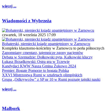
więcej ...
Wiadomości z Wybrzeża
czwartek, 18 września 2025 17:09
Bohaterski, niemiecki ksiądz upamiętniony w Żarnowcu
Kompleks klasztorno-kościelny w Żarnowcu to perła północnych
Zapomniany cmentarz, tajemnicze zgony pacjentów
Debata w Szemudzie: Dołkowski pyta, Kalkowski kluczy
Łukasz Brządkowski: Ostra gra w Tczewie
Kandydaci KWW Nasza Gmina Żukowo 2024
Premier: Bogate Pomorze to bogata Polska
XXVI Mistrzostwa Rumi w sztafetach olimpijskich
Grupa „Odkrywców” z SP nr 10 w Rumi poznaje tajniki nauki
więcej ...
Malbork