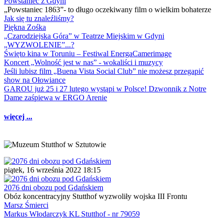
Powstaniec z Gdyni
„Powstaniec 1863”- to długo oczekiwany film o wielkim bohaterze
Jak się tu znaleźliśmy?
Piękna Zośka
„Czarodziejska Góra” w Teatrze Miejskim w Gdyni
„WYZWOLENIE”...?
Święto kina w Toruniu – Festiwal EnergaCamerimage
Koncert „Wolność jest w nas” - wokaliści i muzycy
Jeśli lubisz film „Buena Vista Social Club” nie możesz przegapić
show na Ołowiance
GAROU już 25 i 27 lutego wystąpi w Polsce! Dzwonnik z Notre
Dame zaśpiewa w ERGO Arenie
więcej ...
piątek, 16 września 2022 18:15
2076 dni obozu pod Gdańskiem
Obóz koncentracyjny Stutthof wyzwoliły wojska III Frontu
Marsz Śmierci
Markus Włodarczyk KL Stutthof - nr 79059