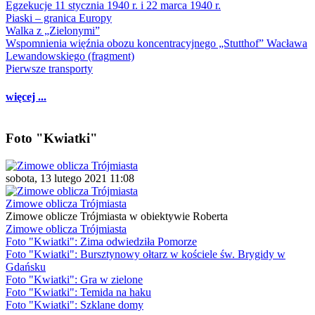
Egzekucje 11 stycznia 1940 r. i 22 marca 1940 r.
Piaski – granica Europy
Walka z „Zielonymi”
Wspomnienia więźnia obozu koncentracyjnego „Stutthof” Wacława
Lewandowskiego (fragment)
Pierwsze transporty
więcej ...
Foto "Kwiatki"
sobota, 13 lutego 2021 11:08
Zimowe oblicza Trójmiasta
Zimowe oblicze Trójmiasta w obiektywie Roberta
Zimowe oblicza Trójmiasta
Foto "Kwiatki": Zima odwiedziła Pomorze
Foto "Kwiatki": Bursztynowy ołtarz w kościele św. Brygidy w
Gdańsku
Foto "Kwiatki": Gra w zielone
Foto "Kwiatki": Temida na haku
Foto "Kwiatki": Szklane domy