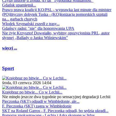
Czytaj historię u źródła. 45 lat "Tygodnika Solidarność"
Gdańsk upamiętnił...
Prawo prawa koalicji KO/PSL - wyprawka last minute dla minister
(PO)lityczny dobytek Tuska - (KO)lonizacja pomorskich szpitali
na... garbach chorych
Włodek Szymański zszedł z trasy...
Gdańscy radni: "nie" dla honorowania UPA
Nie żyje Krzysztof Dowgiałło, wybitny opozycjonista PRL, autor
słynnej „Ballady o Janku Wiśniewskim”
więcej ...
Sport
środa, 03 czerwca 2026 14:04
Krajobraz po bitwie... Co w Lechii...
Nie minęło jeszcze dwa tygodnie po sensacyjnej degradacji Lechii
Pieczonka (SKT) odpadł w Wimbledonie, ale...
F. Pieczonka (SKT) zagra w Wimbledonie
SKT na Roland Garros - F. Pieczonka odpadł, bo sędzia ukradł...
Pomorze znokautowane - Lechia i Arka skopane w lidze