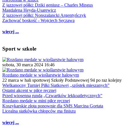
Z jazzowej półki: Dziki geniusz – Charles Mingus
Magdalena Heyda-Usarewicz
Z jazzowej półki: Nonszalancki Argentyńczyk
Zachować boskość - Wojciech Sęczawa
więcej ...
Sport w szkole
sobota, 30 marca 2024 16:46
Rozdano medale w wioślarstwie halowym
22 marca w hali sportowej Szkoły Podstawowej 94 po raz kolejny
Wielkanocny Turniej Piłki Siatkowej ,,szóstek mieszanych”
Ostatni akcent w piłce ręcznej
Przed wiosenną rundą „Czwartków lekkoatletycznych”
Rozdano medale w mini piłce ręcznej
Koszykarskie złota ponownie dla SMS Marcina Gortata
Licealna siatkówka chłopców ma finiszu
więcej ...