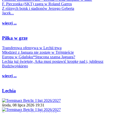
F. Pieczonka (SKT) zagra w Roland Garros
Z różnych boisk i stadionów Jerzego Geberta
Jacek...
więcej ...
Piłka w grze
Transferowa ofensywa w Lechii trwa
Młodzież z Jaguara nie zostaje w Trójmieście
Europa w Gdańsku*Stracona szansa Jaguara?
Lechia już świętuje, Arka musi postawić kropkę nad i, jubileusz
Budziwojskiego
więcej ...
Lechia
środa, 08 lipca 2026 19:31