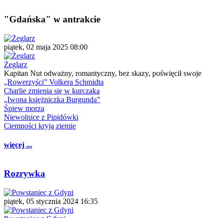
"Gdańska" w antrakcie
piątek, 02 maja 2025 08:00
Żeglarz
Kapitan Nut odważny, romantyczny, bez skazy, poświęcił swoje
„Rowerzyści” Volkera Schmidta
Charlie zmienia się w kurczaka
„Iwona księżniczka Burgunda”
Śpiew morza
Niewolnice z Pipidówki
Ciemności kryją ziemię
więcej ...
Rozrywka
piątek, 05 stycznia 2024 16:35