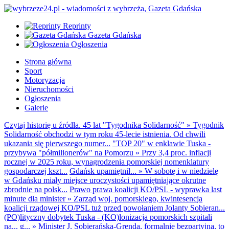
Reprinty
Gazeta Gdańska
Ogłoszenia
Strona główna
Sport
Motoryzacja
Nieruchomości
Ogłoszenia
Galerie
Czytaj historię u źródła. 45 lat "Tygodnika Solidarność"
»
Tygodnik
Solidarność obchodzi w tym roku 45-lecie istnienia. Od chwili
ukazania się pierwszego numer...
"TOP 20" w enklawie Tuska -
przybywa "półmilionerów" na Pomorzu
»
Przy 3,4 proc. inflacji
rocznej w 2025 roku, wynagrodzenia pomorskiej nomenklatury
gospodarczej kszt...
Gdańsk upamiętnił...
»
W sobotę i w niedzielę
w Gdańsku miały miejsce uroczystości upamiętniające okrutne
zbrodnie na polsk...
Prawo prawa koalicji KO/PSL - wyprawka last
minute dla minister
»
Zarząd woj. pomorskiego, kwintesencja
koalicji rządowej KO/PSL tuż przed powołaniem Jolanty Sobieran...
(PO)lityczny dobytek Tuska - (KO)lonizacja pomorskich szpitali
na... g...
»
Minister J. Sobierańska-Grenda, formalnie bezpartyjna, to