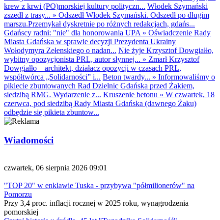
krew z krwi (PO)morskiej kultury polityczn...
Włodek Szymański
zszedł z trasy...
»
Odszedł Włodek Szymański. Odszedł po długim
marszu.Przemykał dyskretnie po różnych redakcjach, gdańs...
Gdańscy radni: "nie" dla honorowania UPA
»
Oświadczenie Rady
Miasta Gdańska w sprawie decyzji Prezydenta Ukrainy
Wołodymyra Zełenskiego o nadan...
Nie żyje Krzysztof Dowgiałło,
wybitny opozycjonista PRL, autor słynnej...
»
Zmarł Krzysztof
Dowgiałło – architekt, działacz opozycji w czasach PRL,
współtwórca „Solidarności” i...
Beton twardy...
»
Informowaliśmy o
pikiecie zbuntowanych Rad Dzielnic Gdańska przed Żakiem,
siedzibą RMG. Wydarzenie z...
Kruszenie betonu
»
W czwartek, 18
czerwca, pod siedzibą Rady Miasta Gdańska (dawnego Żaku)
odbędzie się pikieta zbuntow...
Wiadomości
czwartek, 06 sierpnia 2026 09:01
"TOP 20" w enklawie Tuska - przybywa "półmilionerów" na
Pomorzu
Przy 3,4 proc. inflacji rocznej w 2025 roku, wynagrodzenia
pomorskiej