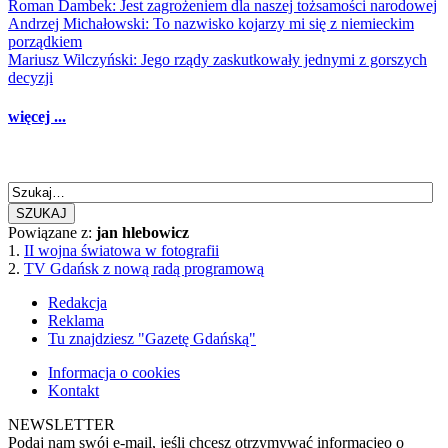
Roman Dambek: Jest zagrożeniem dla naszej tożsamości narodowej
Andrzej Michałowski: To nazwisko kojarzy mi się z niemieckim
porządkiem
Mariusz Wilczyński: Jego rządy zaskutkowały jednymi z gorszych
decyzji
więcej ...
SZUKAJ
Powiązane z:
jan hlebowicz
1.
II wojna światowa w fotografii
2.
TV Gdańsk z nową radą programową
Redakcja
Reklama
Tu znajdziesz "Gazetę Gdańską"
Informacja o cookies
Kontakt
NEWSLETTER
Podaj nam swój e-mail, jeśli chcesz otrzymywać informacjęo o