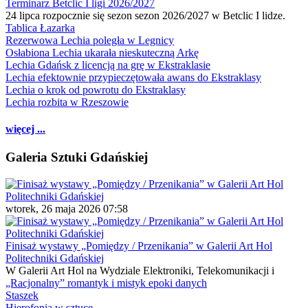
Terminarz Betclic I ligi 2026/2027
24 lipca rozpocznie się sezon sezon 2026/2027 w Betclic I lidze.
Tablica Łazarka
Rezerwowa Lechia poległa w Legnicy
Osłabiona Lechia ukarała nieskuteczną Arkę
Lechia Gdańsk z licencją na grę w Ekstraklasie
Lechia efektownie przypieczętowała awans do Ekstraklasy
Lechia o krok od powrotu do Ekstraklasy
Lechia rozbita w Rzeszowie
więcej ...
Galeria Sztuki Gdańskiej
wtorek, 26 maja 2026 07:58
Finisaż wystawy „Pomiędzy / Przenikania” w Galerii Art Hol
Politechniki Gdańskiej
W Galerii Art Hol na Wydziale Elektroniki, Telekomunikacji i
„Racjonalny” romantyk i mistyk epoki danych
Staszek
Hierofonia w sztuce