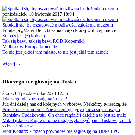
poniedziałek, 10 kwietnia 2017 18:04
Spotkali się, by oszacować możliwości założenia muzeum
Fundacja „Mater Dei”, ta sama dzięki której w dużej mierze
Sukces jest (z) kobietą
Tak się bawi, tak się bawi ROD Kopernik!
Malbork w Europarlamencie
To nie jest jakieś tam miasto, to nie jest jakiś tam zamek
więcej ...
Dlaczego nie głosuję na Tuska
środa, 04 października 2023 12:35
Dlaczego nie zagłosuję na Tuska?
Już dni dzielą nas od kolejnych wyborów. Niektórzy twierdzą, że
Prof. Piotr Czauderna: Nie akceptuję, gdy gardzi się słabszym
Stanisław Fudakowski: On chce rządzić i dzielić a to jest za mało
Mikołaj Jacek Kujawian: nie mogę wybaczyć panu Tuskowi, że tak
skłócił Polaków
Piotr Kotlarz: Z trzech powodów nie zagłosuję na Tuska i PO