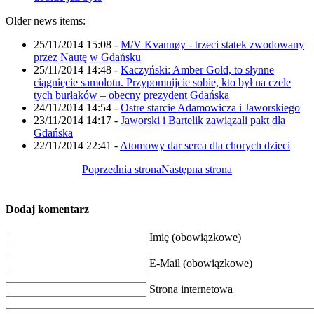
Older news items:
25/11/2014 15:08
-
M/V Kvannøy - trzeci statek zwodowany
przez Nautę w Gdańsku
25/11/2014 14:48
-
Kaczyński: Amber Gold, to słynne
ciągnięcie samolotu. Przypomnijcie sobie, kto był na czele
tych burłaków – obecny prezydent Gdańska
24/11/2014 14:54
-
Ostre starcie Adamowicza i Jaworskiego
23/11/2014 14:17
-
Jaworski i Bartelik zawiązali pakt dla
Gdańska
22/11/2014 22:41
-
Atomowy dar serca dla chorych dzieci
Poprzednia strona
Następna strona
Dodaj komentarz
Imię (obowiązkowe)
E-Mail (obowiązkowe)
Strona internetowa