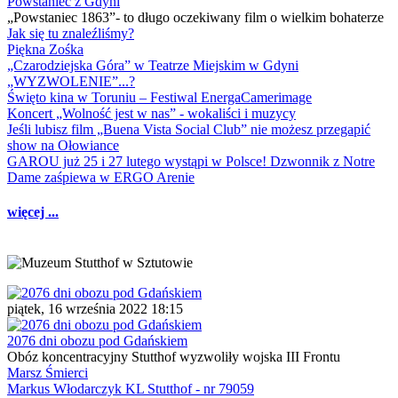
Powstaniec z Gdyni
„Powstaniec 1863”- to długo oczekiwany film o wielkim bohaterze
Jak się tu znaleźliśmy?
Piękna Zośka
„Czarodziejska Góra” w Teatrze Miejskim w Gdyni
„WYZWOLENIE”...?
Święto kina w Toruniu – Festiwal EnergaCamerimage
Koncert „Wolność jest w nas” - wokaliści i muzycy
Jeśli lubisz film „Buena Vista Social Club” nie możesz przegapić
show na Ołowiance
GAROU już 25 i 27 lutego wystąpi w Polsce! Dzwonnik z Notre
Dame zaśpiewa w ERGO Arenie
więcej ...
piątek, 16 września 2022 18:15
2076 dni obozu pod Gdańskiem
Obóz koncentracyjny Stutthof wyzwoliły wojska III Frontu
Marsz Śmierci
Markus Włodarczyk KL Stutthof - nr 79059