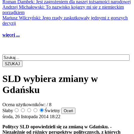
Roman Dambek: Jest zagrożeniem dla naszej tożsamości narodowej
Andrzej Michałowski: To nazwisko kojarzy mi się z niemieckim
porządkiem
Mariusz Wilczyński: Jego rządy zaskutkowały jednymi z gorszych
decyzji
więcej ...
SZUKAJ
SLD wybiera zmiany w
Gdańsku
Ocena użytkowników:
/ 8
Słaby
Świetny
środa, 26 listopada 2014 18:22
Politycy SLD opowiedzieli się za zmianą w Gdańsku. -
Niezależnie od różnicy perspektyw politycznych, z których