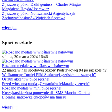
Z jazzowej półki: Dziki geniusz – Charles Mingus
Magdalena Heyda-Usarewicz
Z jazzowej półki: Nonszalancki Argentyńczyk
Zachować boskość - Wojciech Sęczawa
więcej ...
Sport w szkole
sobota, 30 marca 2024 16:46
Rozdano medale w wioślarstwie halowym
22 marca w hali sportowej Szkoły Podstawowej 94 po raz kolejny
Wielkanocny Turniej Piłki Siatkowej ,,szóstek mieszanych”
Ostatni akcent w piłce ręcznej
Przed wiosenną rundą „Czwartków lekkoatletycznych”
Rozdano medale w mini piłce ręcznej
Koszykarskie złota ponownie dla SMS Marcina Gortata
Licealna siatkówka chłopców ma finiszu
więcej ...