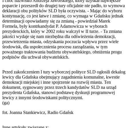
I choć nazwisko Andrzeja Jaworskiego, który uzyskał największe
poparcie i przeszedł do drugiej tury oficjalnie nie padło, to wymowa
deklaracji obu polityków SLD była oczywista. - Mając do wyboru
kontynuację, co jest łatwe i zmianę, co wymaga w Gdańsku jednak
determinacji opowiadamy się za zmianą - powiedział Marek
Formela, były kontrkandydat P. Adamowicza w wyborach
prezydenckich, który w 2002 roku walczył w II turze. - Ta zmiana
jakości wydaje się nam niezbędna dla odświeżenia demokracji,
przewietrzenia miasta, odzyskania poczucia wpływu przez wiele
środowisk, dla uspołecznienia procesu zarządzania, w tym
poważnego traktowania budżetu obywatelskiego, obniżenia progu
podpisów dla uchwał obywatelskich.
Przed zakończeniem I tury wyborczej polityce SLD ogłosili dekalog
lewicy dla Gdańska obejmujący zagadnienia komunalne, kwestie
demokracji miejskiej i inne spojrzenie na rozwój miasta. Ten
dokument, sygnowany przez trzech kandydatów SLD na urząd
prezydenta Gdańska, stanowi podstawę dyskusji programowej
lewicy z innymi środowiskami politycznymi.
(ga)
fot. Joanna Stankiewicz, Radio Gdańsk
Inne artykuły związane z: