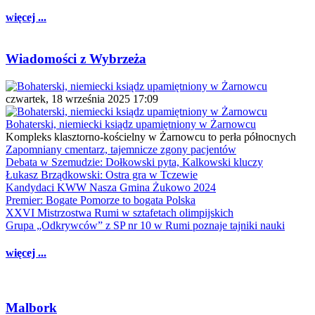
więcej ...
Wiadomości z Wybrzeża
czwartek, 18 września 2025 17:09
Bohaterski, niemiecki ksiądz upamiętniony w Żarnowcu
Kompleks klasztorno-kościelny w Żarnowcu to perła północnych
Zapomniany cmentarz, tajemnicze zgony pacjentów
Debata w Szemudzie: Dołkowski pyta, Kalkowski kluczy
Łukasz Brządkowski: Ostra gra w Tczewie
Kandydaci KWW Nasza Gmina Żukowo 2024
Premier: Bogate Pomorze to bogata Polska
XXVI Mistrzostwa Rumi w sztafetach olimpijskich
Grupa „Odkrywców” z SP nr 10 w Rumi poznaje tajniki nauki
więcej ...
Malbork