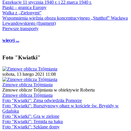
Egzekucje 11 stycznia 1940 r. i 22 marca 1940 r.
Piaski – granica Europy
Walka z „Zielonymi”
Wspomnienia więźnia obozu koncentracyjnego „Stutthof” Wacława
Lewandowskiego (fragment)
Pierwsze transporty
więcej ...
Foto "Kwiatki"
sobota, 13 lutego 2021 11:08
Zimowe oblicza Trójmiasta
Zimowe oblicze Trójmiasta w obiektywie Roberta
Zimowe oblicza Trójmiasta
Foto "Kwiatki": Zima odwiedziła Pomorze
Foto "Kwiatki": Bursztynowy ołtarz w kościele św. Brygidy w
Gdańsku
Foto "Kwiatki": Gra w zielone
Foto "Kwiatki": Temida na haku
Foto "Kwiatki": Szklane domy