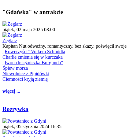
"Gdańska" w antrakcie
piątek, 02 maja 2025 08:00
Żeglarz
Kapitan Nut odważny, romantyczny, bez skazy, poświęcił swoje
„Rowerzyści” Volkera Schmidta
Charlie zmienia się w kurczaka
„Iwona księżniczka Burgunda”
Śpiew morza
Niewolnice z Pipidówki
Ciemności kryją ziemię
więcej ...
Rozrywka
piątek, 05 stycznia 2024 16:35