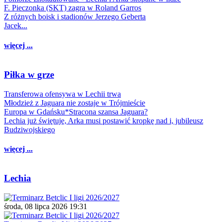
F. Pieczonka (SKT) zagra w Roland Garros
Z różnych boisk i stadionów Jerzego Geberta
Jacek...
więcej ...
Piłka w grze
Transferowa ofensywa w Lechii trwa
Młodzież z Jaguara nie zostaje w Trójmieście
Europa w Gdańsku*Stracona szansa Jaguara?
Lechia już świętuje, Arka musi postawić kropkę nad i, jubileusz
Budziwojskiego
więcej ...
Lechia
środa, 08 lipca 2026 19:31