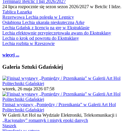
Terminarz Betclic I ligi 2026/2027
24 lipca rozpocznie się sezon sezon 2026/2027 w Betclic I lidze.
Tablica Łazarka
Rezerwowa Lechia poległa w Legnicy
Osłabiona Lechia ukarała nieskuteczną Arkę
Lechia Gdańsk z licencją na grę w Ekstraklasie
Lechia efektownie przypieczętowała awans do Ekstraklasy
Lechia o krok od powrotu do Ekstraklasy
Lechia rozbita w Rzeszowie
więcej ...
Galeria Sztuki Gdańskiej
wtorek, 26 maja 2026 07:58
Finisaż wystawy „Pomiędzy / Przenikania” w Galerii Art Hol
Politechniki Gdańskiej
W Galerii Art Hol na Wydziale Elektroniki, Telekomunikacji i
„Racjonalny” romantyk i mistyk epoki danych
Staszek
Hierofonia w sztuce