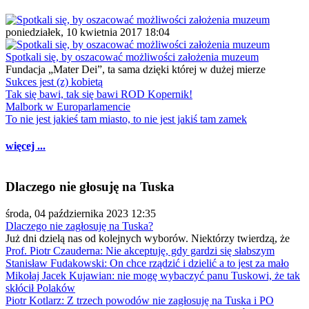
poniedziałek, 10 kwietnia 2017 18:04
Spotkali się, by oszacować możliwości założenia muzeum
Fundacja „Mater Dei”, ta sama dzięki której w dużej mierze
Sukces jest (z) kobietą
Tak się bawi, tak się bawi ROD Kopernik!
Malbork w Europarlamencie
To nie jest jakieś tam miasto, to nie jest jakiś tam zamek
więcej ...
Dlaczego nie głosuję na Tuska
środa, 04 października 2023 12:35
Dlaczego nie zagłosuję na Tuska?
Już dni dzielą nas od kolejnych wyborów. Niektórzy twierdzą, że
Prof. Piotr Czauderna: Nie akceptuję, gdy gardzi się słabszym
Stanisław Fudakowski: On chce rządzić i dzielić a to jest za mało
Mikołaj Jacek Kujawian: nie mogę wybaczyć panu Tuskowi, że tak
skłócił Polaków
Piotr Kotlarz: Z trzech powodów nie zagłosuję na Tuska i PO