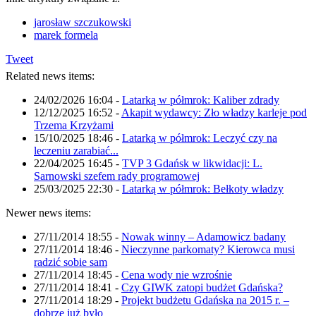
jarosław szczukowski
marek formela
Tweet
Related news items:
24/02/2026 16:04
-
Latarką w półmrok: Kaliber zdrady
12/12/2025 16:52
-
Akapit wydawcy: Zło władzy karleje pod
Trzema Krzyżami
15/10/2025 18:46
-
Latarką w półmrok: Leczyć czy na
leczeniu zarabiać...
22/04/2025 16:45
-
TVP 3 Gdańsk w likwidacji: L.
Sarnowski szefem rady programowej
25/03/2025 22:30
-
Latarką w półmrok: Bełkoty władzy
Newer news items:
27/11/2014 18:55
-
Nowak winny – Adamowicz badany
27/11/2014 18:46
-
Nieczynne parkomaty? Kierowca musi
radzić sobie sam
27/11/2014 18:45
-
Cena wody nie wzrośnie
27/11/2014 18:41
-
Czy GIWK zatopi budżet Gdańska?
27/11/2014 18:29
-
Projekt budżetu Gdańska na 2015 r. –
dobrze już było