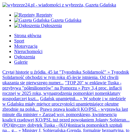
Reprinty
Gazeta Gdańska
Ogłoszenia
Strona główna
Sport
Motoryzacja
Nieruchomości
Ogłoszenia
Galerie
Czytaj historię u źródła. 45 lat "Tygodnika Solidarność"
»
Tygodnik
Solidarność obchodzi w tym roku 45-lecie istnienia. Od chwili
ukazania się pierwszego numer...
"TOP 20" w enklawie Tuska -
przybywa "półmilionerów" na Pomorzu
»
Przy 3,4 proc. inflacji
rocznej w 2025 roku, wynagrodzenia pomorskiej nomenklatury
gospodarczej kszt...
Gdańsk upamiętnił...
»
W sobotę i w niedzielę
w Gdańsku miały miejsce uroczystości upamiętniające okrutne
zbrodnie na polsk...
Prawo prawa koalicji KO/PSL - wyprawka last
minute dla minister
»
Zarząd woj. pomorskiego, kwintesencja
koalicji rządowej KO/PSL tuż przed powołaniem Jolanty Sobieran...
(PO)lityczny dobytek Tuska - (KO)lonizacja pomorskich szpitali
na... g...
»
Minister J. Sobierańska-Grenda, formalnie bezpartyjna, to