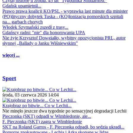
Czytaj historię u źródła. 45 lat "Tygodnika Solidarność"
Gdańsk upamiętnił...
Prawo prawa koalicji KO/PSL - wyprawka last minute dla minister
(PO)lityczny dobytek Tuska - (KO)lonizacja pomorskich szpitali
na... garbach chorych
Włodek Szymański zszedł z trasy...
Gdańscy radni: "nie" dla honorowania UPA
Nie żyje Krzysztof Dowgiałło, wybitny opozycjonista PRL, autor
słynnej „Ballady o Janku Wiśniewskim”
więcej ...
Sport
środa, 03 czerwca 2026 14:04
Krajobraz po bitwie... Co w Lechii...
Nie minęło jeszcze dwa tygodnie po sensacyjnej degradacji Lechii
Pieczonka (SKT) odpadł w Wimbledonie, ale...
F. Pieczonka (SKT) zagra w Wimbledonie
SKT na Roland Garros - F. Pieczonka odpadł, bo sędzia ukradł...
Pomorze znokautowane - Lechia i Arka skopane w lidze