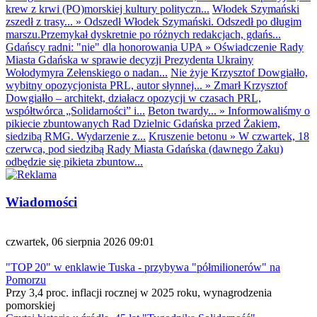
krew z krwi (PO)morskiej kultury polityczn...
Włodek Szymański
zszedł z trasy...
»
Odszedł Włodek Szymański. Odszedł po długim
marszu.Przemykał dyskretnie po różnych redakcjach, gdańs...
Gdańscy radni: "nie" dla honorowania UPA
»
Oświadczenie Rady
Miasta Gdańska w sprawie decyzji Prezydenta Ukrainy
Wołodymyra Zełenskiego o nadan...
Nie żyje Krzysztof Dowgiałło,
wybitny opozycjonista PRL, autor słynnej...
»
Zmarł Krzysztof
Dowgiałło – architekt, działacz opozycji w czasach PRL,
współtwórca „Solidarności” i...
Beton twardy...
»
Informowaliśmy o
pikiecie zbuntowanych Rad Dzielnic Gdańska przed Żakiem,
siedzibą RMG. Wydarzenie z...
Kruszenie betonu
»
W czwartek, 18
czerwca, pod siedzibą Rady Miasta Gdańska (dawnego Żaku)
odbędzie się pikieta zbuntow...
Wiadomości
czwartek, 06 sierpnia 2026 09:01
"TOP 20" w enklawie Tuska - przybywa "półmilionerów" na
Pomorzu
Przy 3,4 proc. inflacji rocznej w 2025 roku, wynagrodzenia
pomorskiej