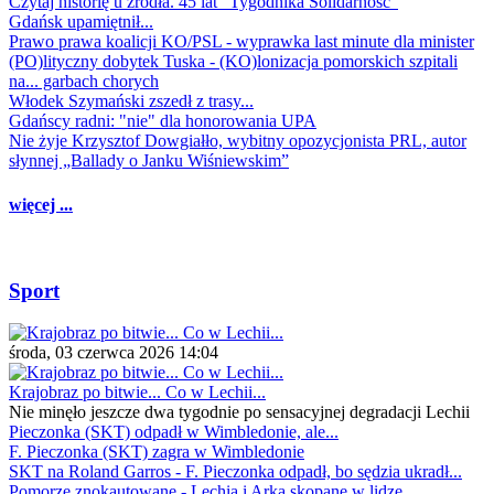
Czytaj historię u źródła. 45 lat "Tygodnika Solidarność"
Gdańsk upamiętnił...
Prawo prawa koalicji KO/PSL - wyprawka last minute dla minister
(PO)lityczny dobytek Tuska - (KO)lonizacja pomorskich szpitali
na... garbach chorych
Włodek Szymański zszedł z trasy...
Gdańscy radni: "nie" dla honorowania UPA
Nie żyje Krzysztof Dowgiałło, wybitny opozycjonista PRL, autor
słynnej „Ballady o Janku Wiśniewskim”
więcej ...
Sport
środa, 03 czerwca 2026 14:04
Krajobraz po bitwie... Co w Lechii...
Nie minęło jeszcze dwa tygodnie po sensacyjnej degradacji Lechii
Pieczonka (SKT) odpadł w Wimbledonie, ale...
F. Pieczonka (SKT) zagra w Wimbledonie
SKT na Roland Garros - F. Pieczonka odpadł, bo sędzia ukradł...
Pomorze znokautowane - Lechia i Arka skopane w lidze