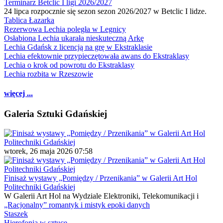
Terminarz Betclic I ligi 2026/2027
24 lipca rozpocznie się sezon sezon 2026/2027 w Betclic I lidze.
Tablica Łazarka
Rezerwowa Lechia poległa w Legnicy
Osłabiona Lechia ukarała nieskuteczną Arkę
Lechia Gdańsk z licencją na grę w Ekstraklasie
Lechia efektownie przypieczętowała awans do Ekstraklasy
Lechia o krok od powrotu do Ekstraklasy
Lechia rozbita w Rzeszowie
więcej ...
Galeria Sztuki Gdańskiej
wtorek, 26 maja 2026 07:58
Finisaż wystawy „Pomiędzy / Przenikania” w Galerii Art Hol
Politechniki Gdańskiej
W Galerii Art Hol na Wydziale Elektroniki, Telekomunikacji i
„Racjonalny” romantyk i mistyk epoki danych
Staszek
Hierofonia w sztuce