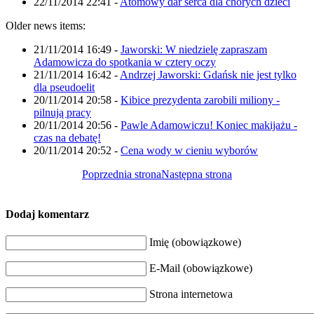
22/11/2014 22:41
-
Atomowy dar serca dla chorych dzieci
Older news items:
21/11/2014 16:49
-
Jaworski: W niedzielę zapraszam
Adamowicza do spotkania w cztery oczy
21/11/2014 16:42
-
Andrzej Jaworski: Gdańsk nie jest tylko
dla pseudoelit
20/11/2014 20:58
-
Kibice prezydenta zarobili miliony -
pilnują pracy
20/11/2014 20:56
-
Pawle Adamowiczu! Koniec makijażu -
czas na debatę!
20/11/2014 20:52
-
Cena wody w cieniu wyborów
Poprzednia strona
Następna strona
Dodaj komentarz
Imię (obowiązkowe)
E-Mail (obowiązkowe)
Strona internetowa