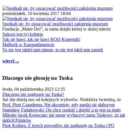
poniedziałek, 10 kwietnia 2017 18:04
Spotkali się, by oszacować możliwości założenia muzeum
Fundacja „Mater Dei”, ta sama dzięki której w dużej mierze
Sukces jest (z) kobietą
Tak się bawi, tak się bawi ROD Kopernik!
Malbork w Europarlamencie
To nie jest jakieś tam miasto, to nie jest jakiś tam zamek
więcej ...
Dlaczego nie głosuję na Tuska
środa, 04 października 2023 12:35
Dlaczego nie zagłosuję na Tuska?
Już dni dzielą nas od kolejnych wyborów. Niektórzy twierdzą, że
Prof. Piotr Czauderna: Nie akceptuję, gdy gardzi się słabszym
Stanisław Fudakowski: On chce rządzić i dzielić a to jest za mało
Mikołaj Jacek Kujawian: nie mogę wybaczyć panu Tuskowi, że tak
skłócił Polaków
Piotr Kotlarz: Z trzech powodów nie zagłosuję na Tuska i PO