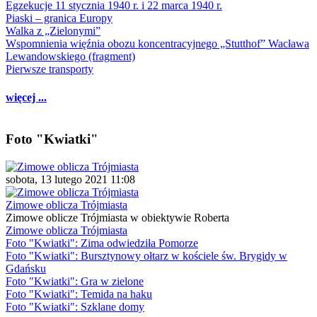
Egzekucje 11 stycznia 1940 r. i 22 marca 1940 r.
Piaski – granica Europy
Walka z „Zielonymi”
Wspomnienia więźnia obozu koncentracyjnego „Stutthof” Wacława
Lewandowskiego (fragment)
Pierwsze transporty
więcej ...
Foto "Kwiatki"
sobota, 13 lutego 2021 11:08
Zimowe oblicza Trójmiasta
Zimowe oblicze Trójmiasta w obiektywie Roberta
Zimowe oblicza Trójmiasta
Foto "Kwiatki": Zima odwiedziła Pomorze
Foto "Kwiatki": Bursztynowy ołtarz w kościele św. Brygidy w
Gdańsku
Foto "Kwiatki": Gra w zielone
Foto "Kwiatki": Temida na haku
Foto "Kwiatki": Szklane domy