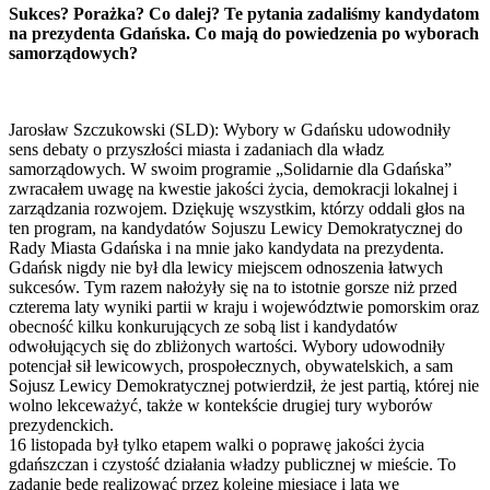
Sukces? Porażka? Co dalej? Te pytania zadaliśmy kandydatom
na prezydenta Gdańska. Co mają do powiedzenia po wyborach
samorządowych?
Jarosław Szczukowski (SLD): Wybory w Gdańsku udowodniły
sens debaty o przyszłości miasta i zadaniach dla władz
samorządowych. W swoim programie „Solidarnie dla Gdańska”
zwracałem uwagę na kwestie jakości życia, demokracji lokalnej i
zarządzania rozwojem. Dziękuję wszystkim, którzy oddali głos na
ten program, na kandydatów Sojuszu Lewicy Demokratycznej do
Rady Miasta Gdańska i na mnie jako kandydata na prezydenta.
Gdańsk nigdy nie był dla lewicy miejscem odnoszenia łatwych
sukcesów. Tym razem nałożyły się na to istotnie gorsze niż przed
czterema laty wyniki partii w kraju i województwie pomorskim oraz
obecność kilku konkurujących ze sobą list i kandydatów
odwołujących się do zbliżonych wartości. Wybory udowodniły
potencjał sił lewicowych, prospołecznych, obywatelskich, a sam
Sojusz Lewicy Demokratycznej potwierdził, że jest partią, której nie
wolno lekceważyć, także w kontekście drugiej tury wyborów
prezydenckich.
16 listopada był tylko etapem walki o poprawę jakości życia
gdańszczan i czystość działania władzy publicznej w mieście. To
zadanie będę realizować przez kolejne miesiące i lata we