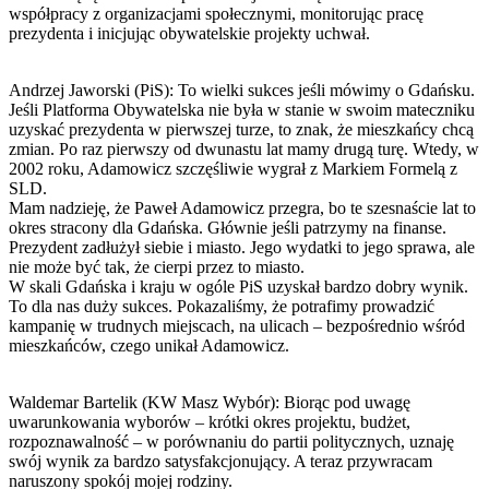
współpracy z organizacjami społecznymi, monitorując pracę
prezydenta i inicjując obywatelskie projekty uchwał.
Andrzej Jaworski (PiS): To wielki sukces jeśli mówimy o Gdańsku.
Jeśli Platforma Obywatelska nie była w stanie w swoim mateczniku
uzyskać prezydenta w pierwszej turze, to znak, że mieszkańcy chcą
zmian. Po raz pierwszy od dwunastu lat mamy drugą turę. Wtedy, w
2002 roku, Adamowicz szczęśliwie wygrał z Markiem Formelą z
SLD.
Mam nadzieję, że Paweł Adamowicz przegra, bo te szesnaście lat to
okres stracony dla Gdańska. Głównie jeśli patrzymy na finanse.
Prezydent zadłużył siebie i miasto. Jego wydatki to jego sprawa, ale
nie może być tak, że cierpi przez to miasto.
W skali Gdańska i kraju w ogóle PiS uzyskał bardzo dobry wynik.
To dla nas duży sukces. Pokazaliśmy, że potrafimy prowadzić
kampanię w trudnych miejscach, na ulicach – bezpośrednio wśród
mieszkańców, czego unikał Adamowicz.
Waldemar Bartelik (KW Masz Wybór): Biorąc pod uwagę
uwarunkowania wyborów – krótki okres projektu, budżet,
rozpoznawalność – w porównaniu do partii politycznych, uznaję
swój wynik za bardzo satysfakcjonujący. A teraz przywracam
naruszony spokój mojej rodziny.