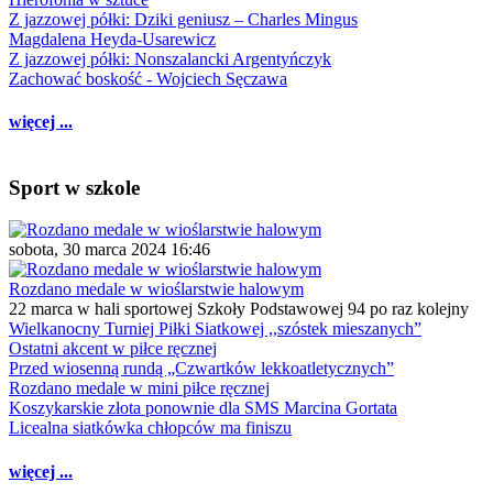
Z jazzowej półki: Dziki geniusz – Charles Mingus
Magdalena Heyda-Usarewicz
Z jazzowej półki: Nonszalancki Argentyńczyk
Zachować boskość - Wojciech Sęczawa
więcej ...
Sport w szkole
sobota, 30 marca 2024 16:46
Rozdano medale w wioślarstwie halowym
22 marca w hali sportowej Szkoły Podstawowej 94 po raz kolejny
Wielkanocny Turniej Piłki Siatkowej ,,szóstek mieszanych”
Ostatni akcent w piłce ręcznej
Przed wiosenną rundą „Czwartków lekkoatletycznych”
Rozdano medale w mini piłce ręcznej
Koszykarskie złota ponownie dla SMS Marcina Gortata
Licealna siatkówka chłopców ma finiszu
więcej ...