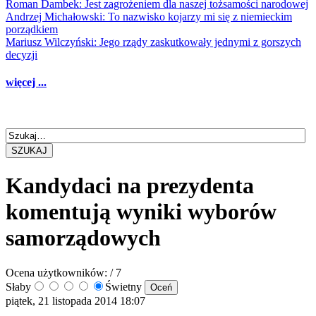
Roman Dambek: Jest zagrożeniem dla naszej tożsamości narodowej
Andrzej Michałowski: To nazwisko kojarzy mi się z niemieckim
porządkiem
Mariusz Wilczyński: Jego rządy zaskutkowały jednymi z gorszych
decyzji
więcej ...
SZUKAJ
Kandydaci na prezydenta
komentują wyniki wyborów
samorządowych
Ocena użytkowników:
/ 7
Słaby
Świetny
piątek, 21 listopada 2014 18:07