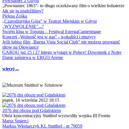
Powstaniec z Gdyni
„Powstaniec 1863”- to długo oczekiwany film o wielkim bohaterze
Jak się tu znaleźliśmy?
Piękna Zośka
„Czarodziejska Góra” w Teatrze Miejskim w Gdyni
„WYZWOLENIE”...?
Święto kina w Toruniu – Festiwal EnergaCamerimage
Koncert „Wolność jest w nas” - wokaliści i muzycy
Jeśli lubisz film „Buena Vista Social Club” nie możesz przegapić
show na Ołowiance
GAROU już 25 i 27 lutego wystąpi w Polsce! Dzwonnik z Notre
Dame zaśpiewa w ERGO Arenie
więcej ...
piątek, 16 września 2022 18:15
2076 dni obozu pod Gdańskiem
Obóz koncentracyjny Stutthof wyzwoliły wojska III Frontu
Marsz Śmierci
Markus Włodarczyk KL Stutthof - nr 79059