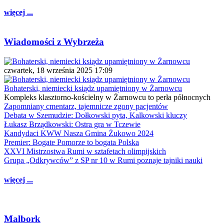
więcej ...
Wiadomości z Wybrzeża
czwartek, 18 września 2025 17:09
Bohaterski, niemiecki ksiądz upamiętniony w Żarnowcu
Kompleks klasztorno-kościelny w Żarnowcu to perła północnych
Zapomniany cmentarz, tajemnicze zgony pacjentów
Debata w Szemudzie: Dołkowski pyta, Kalkowski kluczy
Łukasz Brządkowski: Ostra gra w Tczewie
Kandydaci KWW Nasza Gmina Żukowo 2024
Premier: Bogate Pomorze to bogata Polska
XXVI Mistrzostwa Rumi w sztafetach olimpijskich
Grupa „Odkrywców” z SP nr 10 w Rumi poznaje tajniki nauki
więcej ...
Malbork