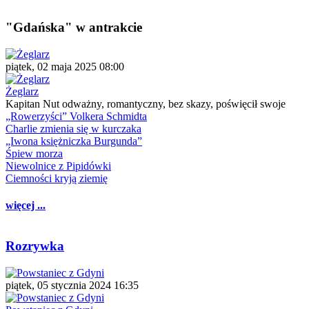
"Gdańska" w antrakcie
piątek, 02 maja 2025 08:00
Żeglarz
Kapitan Nut odważny, romantyczny, bez skazy, poświęcił swoje
„Rowerzyści” Volkera Schmidta
Charlie zmienia się w kurczaka
„Iwona księżniczka Burgunda”
Śpiew morza
Niewolnice z Pipidówki
Ciemności kryją ziemię
więcej ...
Rozrywka
piątek, 05 stycznia 2024 16:35