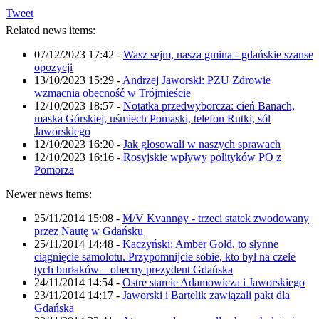
Tweet
Related news items:
07/12/2023 17:42
-
Wasz sejm, nasza gmina - gdańskie szanse
opozycji
13/10/2023 15:29
-
Andrzej Jaworski: PZU Zdrowie
wzmacnia obecność w Trójmieście
12/10/2023 18:57
-
Notatka przedwyborcza: cień Banach,
maska Górskiej, uśmiech Pomaski, telefon Rutki, sól
Jaworskiego
12/10/2023 16:20
-
Jak głosowali w naszych sprawach
12/10/2023 16:16
-
Rosyjskie wpływy polityków PO z
Pomorza
Newer news items:
25/11/2014 15:08
-
M/V Kvannøy - trzeci statek zwodowany
przez Nautę w Gdańsku
25/11/2014 14:48
-
Kaczyński: Amber Gold, to słynne
ciągnięcie samolotu. Przypomnijcie sobie, kto był na czele
tych burłaków – obecny prezydent Gdańska
24/11/2014 14:54
-
Ostre starcie Adamowicza i Jaworskiego
23/11/2014 14:17
-
Jaworski i Bartelik zawiązali pakt dla
Gdańska