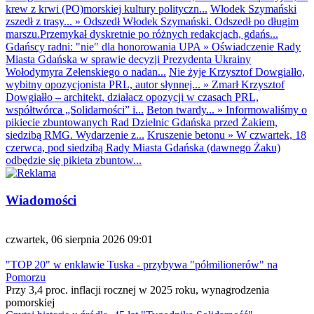
krew z krwi (PO)morskiej kultury polityczn...
Włodek Szymański
zszedł z trasy...
»
Odszedł Włodek Szymański. Odszedł po długim
marszu.Przemykał dyskretnie po różnych redakcjach, gdańs...
Gdańscy radni: "nie" dla honorowania UPA
»
Oświadczenie Rady
Miasta Gdańska w sprawie decyzji Prezydenta Ukrainy
Wołodymyra Zełenskiego o nadan...
Nie żyje Krzysztof Dowgiałło,
wybitny opozycjonista PRL, autor słynnej...
»
Zmarł Krzysztof
Dowgiałło – architekt, działacz opozycji w czasach PRL,
współtwórca „Solidarności” i...
Beton twardy...
»
Informowaliśmy o
pikiecie zbuntowanych Rad Dzielnic Gdańska przed Żakiem,
siedzibą RMG. Wydarzenie z...
Kruszenie betonu
»
W czwartek, 18
czerwca, pod siedzibą Rady Miasta Gdańska (dawnego Żaku)
odbędzie się pikieta zbuntow...
Wiadomości
czwartek, 06 sierpnia 2026 09:01
"TOP 20" w enklawie Tuska - przybywa "półmilionerów" na
Pomorzu
Przy 3,4 proc. inflacji rocznej w 2025 roku, wynagrodzenia
pomorskiej