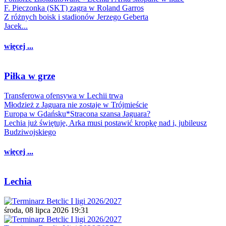
F. Pieczonka (SKT) zagra w Roland Garros
Z różnych boisk i stadionów Jerzego Geberta
Jacek...
więcej ...
Piłka w grze
Transferowa ofensywa w Lechii trwa
Młodzież z Jaguara nie zostaje w Trójmieście
Europa w Gdańsku*Stracona szansa Jaguara?
Lechia już świętuje, Arka musi postawić kropkę nad i, jubileusz
Budziwojskiego
więcej ...
Lechia
środa, 08 lipca 2026 19:31