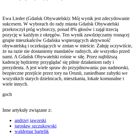
Ewa Lieder (Gdańsk Obywatelski): Mój wynik jest zdecydowanie
sukcesem. W wyborach do rady miasta Gdańsk Obywatelski
przekroczył próg wyborczy, ponad 8% głosów i zajął trzecią
pozycję w każdym z okręgów. Ten wynik zawdzięczamy rosnącej
grupie mieszkańców Gdańska wspierających aktywność
obywatelską i oczekujących w zmian w mieście. Żałuję oczywiście,
że na razie nie dostaniemy mandatów radnych, ale wszystko przed
nami. A Gdańsk Obywatelski rośnie w siłę. Przez najbliższą
kadencję będziemy przyglądać się pilnie działaniom rady i
prezydenta. A jest wiele spraw do przypilnowania: pas nadmorski,
bezpieczne przejście przez tory na Orunii, zaniedbane zabytki we
wszystkich starych dzielnicach, mieszkania, lokale komunalne i
wiele innych.
goch
Inne artykuły związane z:
andrzej jaworski
jarosław szczukowski
waldemar bartelik