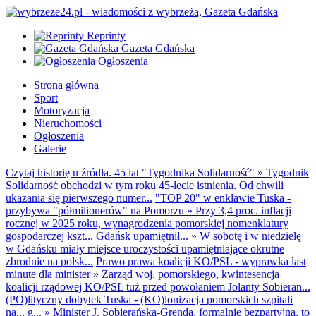
Reprinty
Gazeta Gdańska
Ogłoszenia
Strona główna
Sport
Motoryzacja
Nieruchomości
Ogłoszenia
Galerie
Czytaj historię u źródła. 45 lat "Tygodnika Solidarność"
»
Tygodnik
Solidarność obchodzi w tym roku 45-lecie istnienia. Od chwili
ukazania się pierwszego numer...
"TOP 20" w enklawie Tuska -
przybywa "półmilionerów" na Pomorzu
»
Przy 3,4 proc. inflacji
rocznej w 2025 roku, wynagrodzenia pomorskiej nomenklatury
gospodarczej kszt...
Gdańsk upamiętnił...
»
W sobotę i w niedzielę
w Gdańsku miały miejsce uroczystości upamiętniające okrutne
zbrodnie na polsk...
Prawo prawa koalicji KO/PSL - wyprawka last
minute dla minister
»
Zarząd woj. pomorskiego, kwintesencja
koalicji rządowej KO/PSL tuż przed powołaniem Jolanty Sobieran...
(PO)lityczny dobytek Tuska - (KO)lonizacja pomorskich szpitali
na... g...
»
Minister J. Sobierańska-Grenda, formalnie bezpartyjna, to